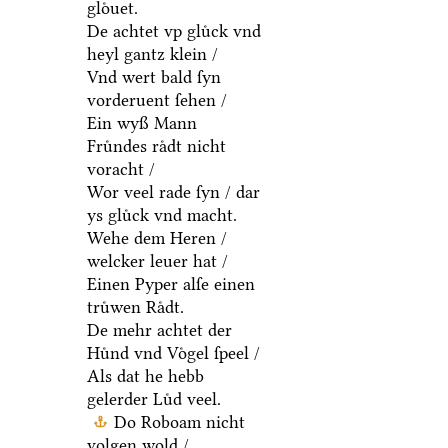
gloͤuet.
De achtet vp gluͤck vnd
heyl gantz klein /
Vnd wert bald ſyn
vorderuent ſehen /
Ein wyß Mann
Fruͤndes raͤdt nicht
voracht /
Wor veel rade ſyn / dar
ys gluͤck vnd macht.
Wehe dem Heren /
welcker leuer hat /
Einen Pyper alſe einen
truͤwen Raͤdt.
De mehr achtet der
Huͤnd vnd Voͤgel ſpeel /
Als dat he hebb
gelerder Luͤd veel.
Do Roboam nicht
volgen wold /