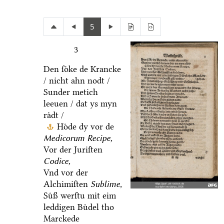
5
3
Den ſoͤke de Krancke
/ nicht ahn nodt /
Sunder metich
leeuen / dat ys myn
raͤdt /
Hoͤde dy vor de
Medicorum Recipe,
Vor der Juriſten
Codice,
Vnd vor der
Alchimiſten
Sublime,
Suͤß werſtu mit eim
leddigen Buͤdel tho
Marckede