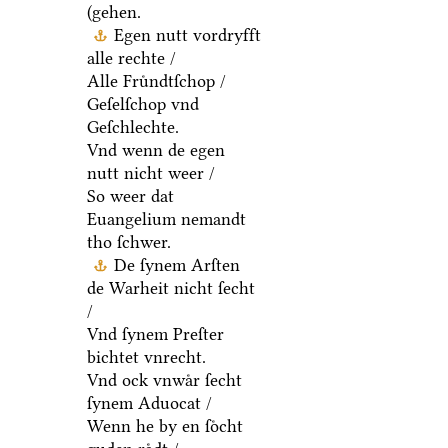
(gehen.
Egen nutt vordryfft
alle rechte /
Alle Fruͤndtſchop /
Geſelſchop vnd
Geſchlechte.
Vnd wenn de egen
nutt nicht weer /
So weer dat
Euangelium nemandt
tho ſchwer.
De ſynem Arſten
de Warheit nicht ſecht
/
Vnd ſynem Preſter
bichtet vnrecht.
Vnd ock vnwaͤr ſecht
ſynem Aduocat /
Wenn he by en ſoͤcht