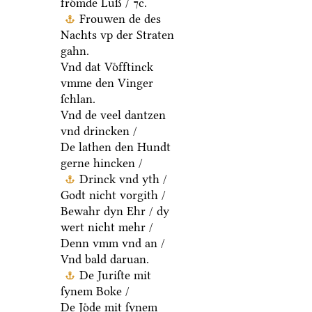
froͤmde Luß / ⁊c.
Frouwen de des
Nachts vp der Straten
gahn.
Vnd dat Voͤfftinck
vmme den Vinger
ſchlan.
Vnd de veel dantzen
vnd drincken /
De lathen den Hundt
gerne hincken /
Drinck vnd yth /
Godt nicht vorgith /
Bewahr dyn Ehr / dy
wert nicht mehr /
Denn vmm vnd an /
Vnd bald daruan.
De Juriſte mit
ſynem Boke /
De Joͤde mit ſynem