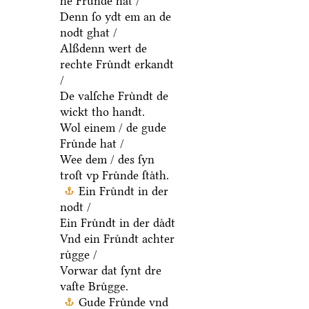
he Fruͤnde hat /
Denn ſo ydt em an de
nodt ghat /
Alßdenn wert de
rechte Fruͤndt erkandt
/
De valſche Fruͤndt de
wickt tho handt.
Wol einem / de gude
Fruͤnde hat /
Wee dem / des ſyn
troſt vp Fruͤnde ſtaͤth.
Ein Fruͤndt in der
nodt /
Ein Fruͤndt in der daͤdt
Vnd ein Fruͤndt achter
ruͤgge /
Vorwar dat ſynt dre
vaſte Bruͤgge.
Gude Fruͤnde vnd