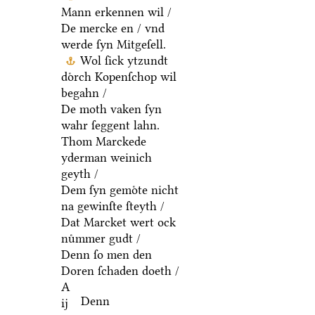
Mann erkennen wil /
De mercke en / vnd
werde ſyn Mitgeſell.
Wol ſick ytzundt
doͤrch Kopenſchop wil
begahn /
De moth vaken ſyn
wahr ſeggent lahn.
Thom Marckede
yderman weinich
geyth /
Dem ſyn gemoͤte nicht
na gewinſte ſteyth /
Dat Marcket wert ock
nuͤmmer gudt /
Denn ſo men den
Doren ſchaden doeth /
A
Denn
ij