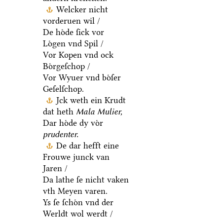
Welcker nicht
vorderuen wil /
De hoͤde ſick vor
Loͤgen vnd Spil /
Vor Kopen vnd ock
Boͤrgeſchop /
Vor Wyuer vnd boͤſer
Geſelſchop.
Jck weth ein Krudt
dat heth
Mala Mulier,
Dar hoͤde dy voͤr
prudenter.
De dar hefft eine
Frouwe junck van
Jaren /
Da lathe ſe nicht vaken
vth Meyen varen.
Ys ſe ſchoͤn vnd der
Werldt wol werdt /