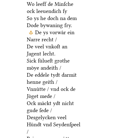
Wo leeff de Minſche
ock leeuendich ſy
So ys he doch na dem
Dode bywaning fry.
De ys vorwaͤr ein
Narre recht /
De veel vnkoſt an
Jagent lecht.
Sick ſuͤlueſt grothe
moͤye andeith /
De eddele tydt darmit
henne geith /
Vnnuͤtte / vnd ock de
Joͤget mede /
Ock maͤckt ydt nicht
gude ſede /
Desgelycken veel
Huͤndt vnd Seydenſpeel
/