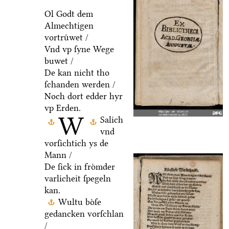
Ol Godt dem
Almechtigen
vortruͤwet /
Vnd vp ſyne Wege
buwet /
De kan nicht tho
ſchanden werden /
Noch dort edder hyr
vp Erden.
W
Salich
vnd
vorſichtich ys de
Mann /
De ſick in froͤmder
varlicheit ſpegeln
kan.
Wultu boͤſe
gedancken vorſchlan
/