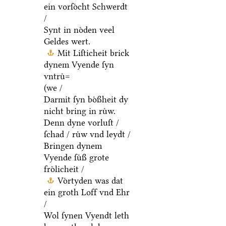
ein vorſoͤcht Schwerdt
/
Synt in noͤden veel
Geldes wert.
Mit Liſticheit brick
dynem Vyende ſyn
vntruͤ=
(we /
Darmit ſyn boͤßheit dy
nicht bring in ruͤw.
Denn dyne vorluſt /
ſchad / ruͤw vnd leydt /
Bringen dynem
Vyende ſuͤß grote
froͤlicheit /
Voͤrtyden was dat
ein groth Loff vnd Ehr
/
Wol ſynen Vyendt leth