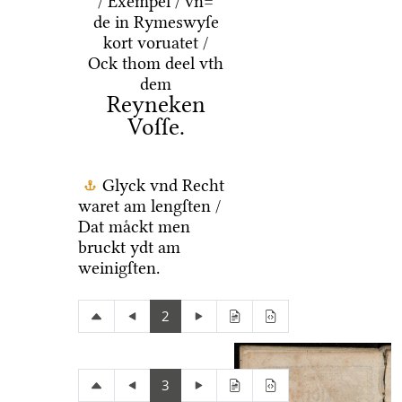
/ Exempel / vn=
de in Rymeswyſe
kort voruatet /
Ock thom deel vth
dem
Reyneken
Voſſe.
Glyck vnd Recht
waret am lengſten /
Dat maͤckt men
bruckt ydt am
weinigſten.
2
3