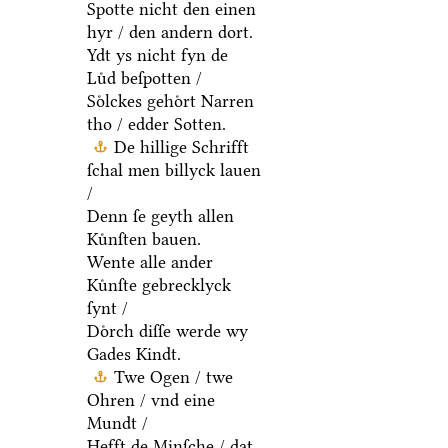
Spotte nicht den einen
hyr / den andern dort.
Ydt ys nicht fyn de
Luͤd beſpotten /
Soͤlckes gehoͤrt Narren
tho / edder Sotten.
De hillige Schrifft
ſchal men billyck lauen
/
Denn ſe geyth allen
Kuͤnſten bauen.
Wente alle ander
Kuͤnſte gebrecklyck
ſynt /
Doͤrch diſſe werde wy
Gades Kindt.
Twe Ogen / twe
Ohren / vnd eine
Mundt /
Hefft de Minſche / dat