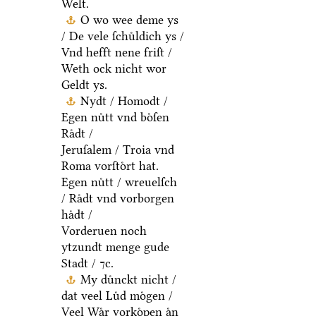
Welt.
O wo wee deme ys
/ De vele ſchuͤldich ys /
Vnd hefft nene friſt /
Weth ock nicht wor
Geldt ys.
Nydt / Homodt /
Egen nuͤtt vnd boͤſen
Raͤdt /
Jeruſalem / Troia vnd
Roma vorſtoͤrt hat.
Egen nuͤtt / wreuelſch
/ Raͤdt vnd vorborgen
haͤdt /
Vorderuen noch
ytzundt menge gude
Stadt / ⁊c.
My duͤnckt nicht /
dat veel Luͤd moͤgen /
Veel Waͤr vorkoͤpen aͤn