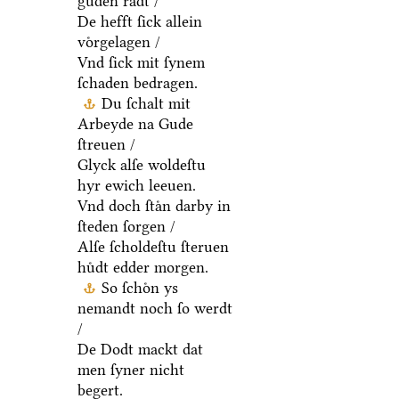
guden raͤdt /
De hefft ſick allein
voͤrgelagen /
Vnd ſick mit ſynem
ſchaden bedragen.
Du ſchalt mit
Arbeyde na Gude
ſtreuen /
Glyck alſe woldeſtu
hyr ewich leeuen.
Vnd doch ſtaͤn darby in
ſteden ſorgen /
Alſe ſcholdeſtu ſteruen
huͤdt edder morgen.
So ſchoͤn ys
nemandt noch ſo werdt
/
De Dodt mackt dat
men ſyner nicht
begert.