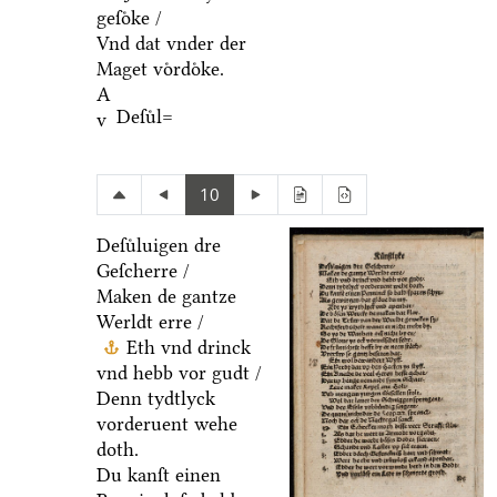
geſoͤke /
Vnd dat vnder der
Maget voͤrdoͤke.
A
Deſuͤl=
v
10
Deſuͤluigen dre
Geſcherre /
Maken de gantze
Werldt erre /
Eth vnd drinck
vnd hebb vor gudt /
Denn tydtlyck
vorderuent wehe
doth.
Du kanſt einen