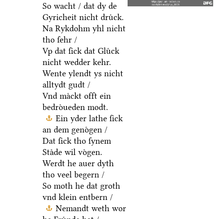
So wacht / dat dy de
Gyricheit nicht druͤck.
Na Rykdohm yhl nicht
tho ſehr /
Vp dat ſick dat Gluͤck
nicht wedder kehr.
Wente ylendt ys nicht
alltydt gudt /
Vnd maͤckt offt ein
bedroͤueden modt.
Ein yder lathe ſick
an dem genoͤgen /
Dat ſick tho ſynem
Staͤde wil voͤgen.
Werdt he auer dyth
tho veel begern /
So moth he dat groth
vnd klein entbern /
Nemandt weth wor