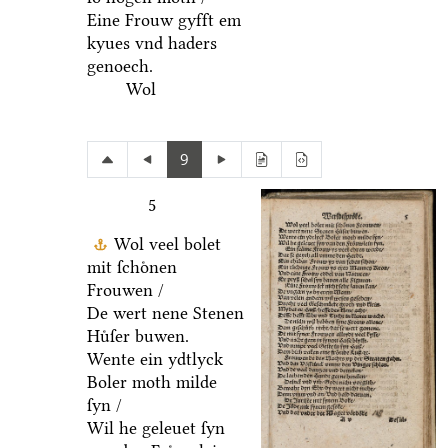
Eine Frouw gyfft em
kyues vnd haders
genoech.
Wol
9
5
Wol veel bolet
mit ſchoͤnen
Frouwen /
De wert nene Stenen
Huͤſer buwen.
Wente ein ydtlyck
Boler moth milde
ſyn /
Wil he geleuet ſyn