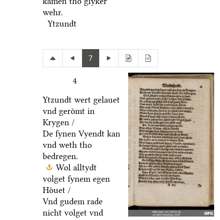
kamen tho glyker
wehr.
Ytzundt
7
4
Ytzundt wert gelauet
vnd geroͤmt in
Krygen /
De ſynen Vyendt kan
vnd weth tho
bedregen.
Wol alltydt
volget ſynem egen
Hoͤuet /
Vnd gudem rade
nicht volget vnd