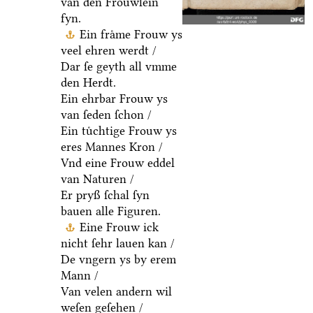
van den Froͤuwlein
fyn.
Ein fraͤme Frouw ys
veel ehren werdt /
Dar ſe geyth all vmme
den Herdt.
Ein ehrbar Frouw ys
van ſeden ſchon /
Ein tuͤchtige Frouw ys
eres Mannes Kron /
Vnd eine Frouw eddel
van Naturen /
Er pryß ſchal ſyn
bauen alle Figuren.
Eine Frouw ick
nicht ſehr lauen kan /
De vngern ys by erem
Mann /
Van velen andern wil
weſen geſehen /