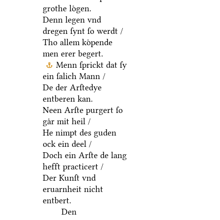
grothe loͤgen.
Denn legen vnd
dregen ſynt ſo werdt /
Tho allem koͤpende
men erer begert.
Menn ſprickt dat ſy
ein ſalich Mann /
De der Arſtedye
entberen kan.
Neen Arſte purgert ſo
gaͤr mit heil /
He nimpt des guden
ock ein deel /
Doch ein Arſte de lang
hefft practicert /
Der Kunſt vnd
eruarnheit nicht
entbert.
Den