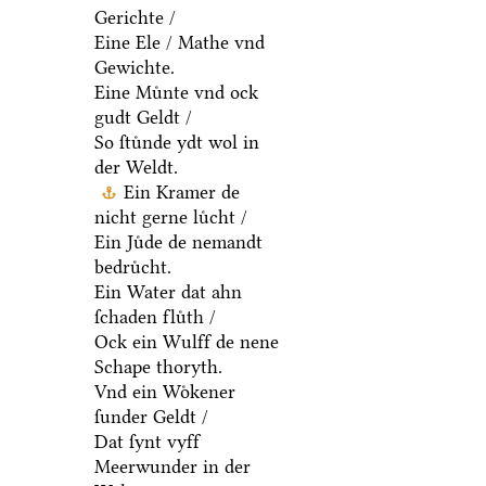
Gerichte /
Eine Ele / Mathe vnd
Gewichte.
Eine Muͤnte vnd ock
gudt Geldt /
So ſtuͤnde ydt wol in
der Weldt.
Ein Kramer de
nicht gerne luͤcht /
Ein Juͤde de nemandt
bedruͤcht.
Ein Water dat ahn
ſchaden fluͤth /
Ock ein Wulff de nene
Schape thoryth.
Vnd ein Woͤkener
ſunder Geldt /
Dat ſynt vyff
Meerwunder in der