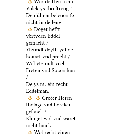
Wor de Herr dem
Volck ys tho ſtreng /
Denſuͤluen beleuen ſe
nicht in de leng.
Doͤget hefft
voͤrtyden Eddel
gemacht /
Ytzundt deyth ydt de
houart vnd pracht /
Wol ytzundt veel
Freten vnd Supen kan
/
De ys nu ein recht
Eddelman.
Groter Heren
thoſage vnd Lercken
geſanck /
Klinget wol vnd waret
nicht lanck.
Wol recht einen