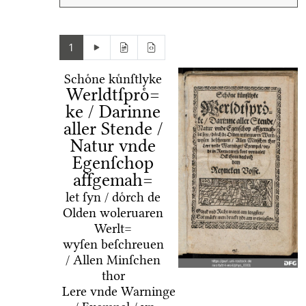
1
Schoͤne kuͤnſtlyke
Werldtſproͤ=
ke / Darinne
aller Stende /
Natur vnde
Egenſchop
affgemah=
let ſyn / doͤrch de
Olden woleruaren
Werlt=
wyſen beſchreuen
/ Allen Minſchen
thor
Lere vnde Warninge