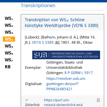
Transkriptionen
WS₁
Transkription von WS₄: Schöne
WS₂
künstlyke Werldtspröke (VD16 S 3389)
WS₃
[Lübeck]: [Balhorn, Johann d. Ä.], [Mitte 16.
WS₄
Jh.].
VD16 S 3389
.
BC
1801. 48 Bl., Oktav
WS₅
WS₆
WS₇
Göttingen, Staats- und
RB
Exemplar:
Universitätsbibliothek
Göttingen:
8 P GERM I, 5917
https://resolver.sub.uni-
Digitalisat:
goettingen.de/purl?
PPN826485421
https://purl.uni-
Zitierlink
rostock.de/wsrb/tr4-ws4