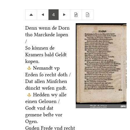
4
Denn wenn de Dorn
tho Marckede lopen
/
So koͤnnen de
Kramers bald Geldt
kopen.
Nemandt vp
Erden ſo recht doth /
Dat allen Minſchen
duͤnckt weſen gudt.
Hedden wy alle
einen Gelouen /
Godt vnd dat
gemene beſte vor
Ogen.
Guden Frede vnd recht