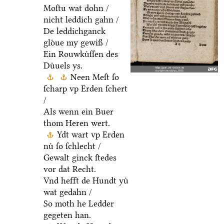
Moſtu wat dohn /
nicht leddich gahn /
De leddichganck
gloͤue my gewiß /
Ein Rouwkuͤſſen des
Duͤuels ys.
Neen Meſt ſo
ſcharp vp Erden ſchert
/
Als wenn ein Buer
thom Heren wert.
Ydt wart vp Erden
nuͤ ſo ſchlecht /
Gewalt ginck ſtedes
vor dat Recht.
Vnd hefft de Hundt yuͤ
wat gedahn /
So moth he Ledder
gegeten han.