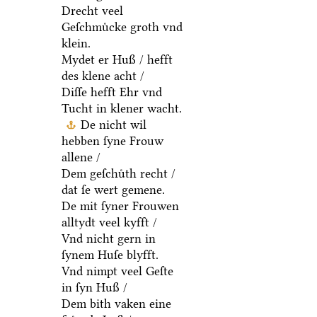
Drecht veel
Geſchmuͤcke groth vnd
klein.
Mydet er Huß / hefft
des klene acht /
Diſſe hefft Ehr vnd
Tucht in klener wacht.
De nicht wil
hebben ſyne Frouw
allene /
Dem geſchuͤth recht /
dat ſe wert gemene.
De mit ſyner Frouwen
alltydt veel kyfft /
Vnd nicht gern in
ſynem Huſe blyfft.
Vnd nimpt veel Geſte
in ſyn Huß /
Dem bith vaken eine