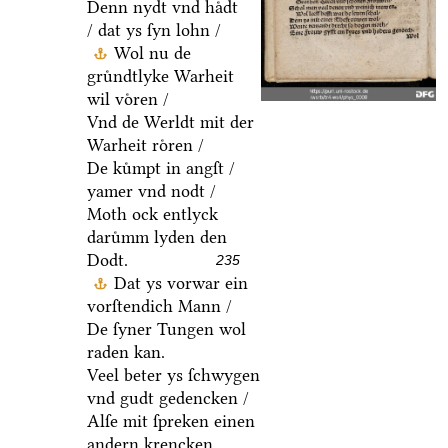
Denn nydt vnd haͤdt
/ dat ys ſyn lohn /
Wol nu de
gruͤndtlyke Warheit
wil voͤren /
Vnd de Werldt mit der
Warheit roͤren /
De kuͤmpt in angſt /
yamer vnd nodt /
Moth ock entlyck
daruͤmm lyden den
Dodt.
235
Dat ys vorwar ein
vorſtendich Mann /
De ſyner Tungen wol
raden kan.
Veel beter ys ſchwygen
vnd gudt gedencken /
Alſe mit ſpreken einen
andern krencken.