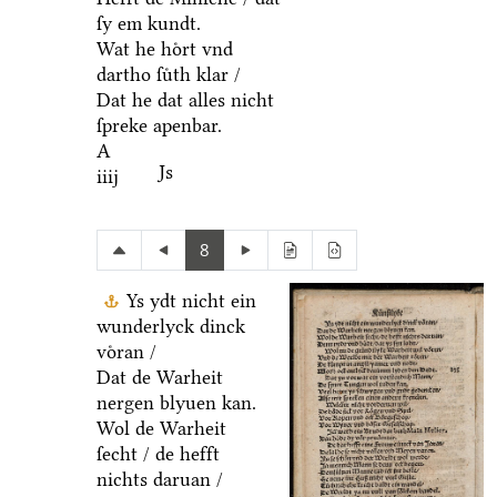
ſy em kundt.
Wat he hoͤrt vnd
dartho ſuͤth klar /
Dat he dat alles nicht
ſpreke apenbar.
A
Js
iiij
8
Ys ydt nicht ein
wunderlyck dinck
voͤran /
Dat de Warheit
nergen blyuen kan.
Wol de Warheit
ſecht / de hefft
nichts daruan /