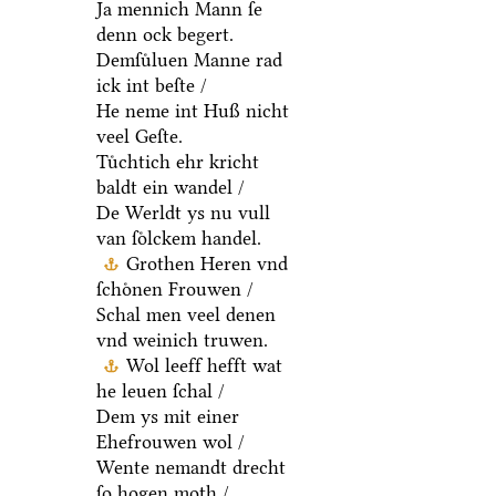
Ja mennich Mann ſe
denn ock begert.
Demſuͤluen Manne rad
ick int beſte /
He neme int Huß nicht
veel Geſte.
Tuͤchtich ehr kricht
baldt ein wandel /
De Werldt ys nu vull
van ſoͤlckem handel.
Grothen Heren vnd
ſchoͤnen Frouwen /
Schal men veel denen
vnd weinich truwen.
Wol leeff hefft wat
he leuen ſchal /
Dem ys mit einer
Ehefrouwen wol /
Wente nemandt drecht
ſo hogen moth /