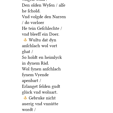
Den olden Wyſen / alſe
he ſchold.
Vnd volgde den Narren
/ do vorloer
He tein Geſchlechte /
vnd bleeff ein Doer.
Wultu dat dyn
anſchlach wol vort
ghat /
So holdt en heimlyck
in dynem Raͤd.
Wol ſynen anſchlach
ſynem Vyende
apenbart /
Erlanget ſelden gudt
gluͤck vnd woluart.
Gebruke nicht
auerig vnd vnnuͤtte
wordt /