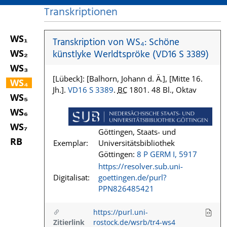
Transkriptionen
WS₁
Transkription von WS₄: Schöne
WS₂
künstlyke Werldtspröke (VD16 S 3389)
WS₃
[Lübeck]: [Balhorn, Johann d. Ä.], [Mitte 16.
WS₄
Jh.].
VD16 S 3389
.
BC
1801. 48 Bl., Oktav
WS₅
WS₆
WS₇
Göttingen, Staats- und
RB
Exemplar:
Universitätsbibliothek
Göttingen:
8 P GERM I, 5917
https://resolver.sub.uni-
Digitalisat:
goettingen.de/purl?
PPN826485421
https://purl.uni-
Zitierlink
rostock.de/wsrb/tr4-ws4