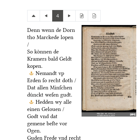
4
Denn wenn de Dorn
tho Marckede lopen
/
So koͤnnen de
Kramers bald Geldt
kopen.
Nemandt vp
Erden ſo recht doth /
Dat allen Minſchen
duͤnckt weſen gudt.
Hedden wy alle
einen Gelouen /
Godt vnd dat
gemene beſte vor
Ogen.
Guden Frede vnd recht