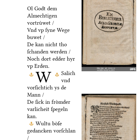
Ol Godt dem
Almechtigen
vortruͤwet /
Vnd vp ſyne Wege
buwet /
De kan nicht tho
ſchanden werden /
Noch dort edder hyr
vp Erden.
W
Salich
vnd
vorſichtich ys de
Mann /
De ſick in froͤmder
varlicheit ſpegeln
kan.
Wultu boͤſe
gedancken vorſchlan
/