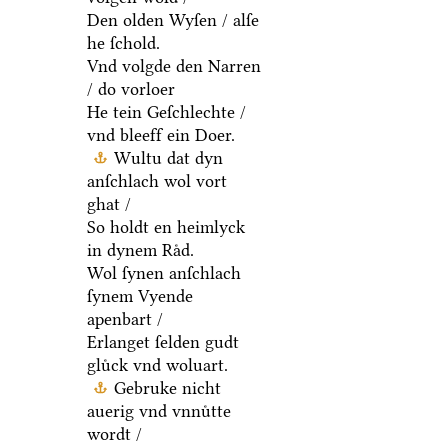
Den olden Wyſen / alſe
he ſchold.
Vnd volgde den Narren
/ do vorloer
He tein Geſchlechte /
vnd bleeff ein Doer.
Wultu dat dyn
anſchlach wol vort
ghat /
So holdt en heimlyck
in dynem Raͤd.
Wol ſynen anſchlach
ſynem Vyende
apenbart /
Erlanget ſelden gudt
gluͤck vnd woluart.
Gebruke nicht
auerig vnd vnnuͤtte
wordt /