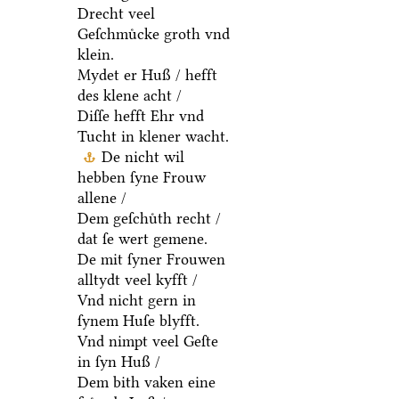
Drecht veel
Geſchmuͤcke groth vnd
klein.
Mydet er Huß / hefft
des klene acht /
Diſſe hefft Ehr vnd
Tucht in klener wacht.
De nicht wil
hebben ſyne Frouw
allene /
Dem geſchuͤth recht /
dat ſe wert gemene.
De mit ſyner Frouwen
alltydt veel kyfft /
Vnd nicht gern in
ſynem Huſe blyfft.
Vnd nimpt veel Geſte
in ſyn Huß /
Dem bith vaken eine