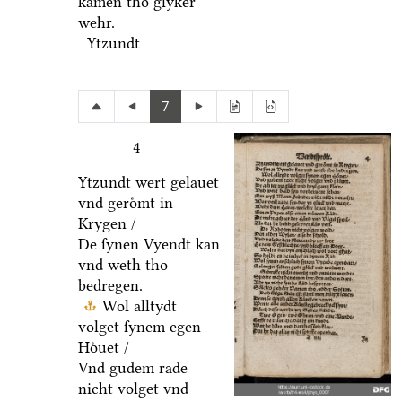
kamen tho glyker
wehr.
Ytzundt
7
4
Ytzundt wert gelauet
vnd geroͤmt in
Krygen /
De ſynen Vyendt kan
vnd weth tho
bedregen.
Wol alltydt
volget ſynem egen
Hoͤuet /
Vnd gudem rade
nicht volget vnd