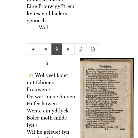
Eine Frouw gyfft em
kyues vnd haders
genoech.
Wol
9
5
Wol veel bolet
mit ſchoͤnen
Frouwen /
De wert nene Stenen
Huͤſer buwen.
Wente ein ydtlyck
Boler moth milde
ſyn /
Wil he geleuet ſyn