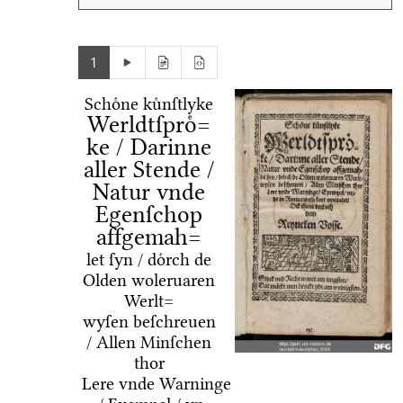
1
Schoͤne kuͤnſtlyke
Werldtſproͤ=
ke / Darinne
aller Stende /
Natur vnde
Egenſchop
affgemah=
let ſyn / doͤrch de
Olden woleruaren
Werlt=
wyſen beſchreuen
/ Allen Minſchen
thor
Lere vnde Warninge