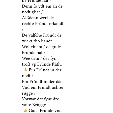
he Fruͤnde hat /
Denn ſo ydt em an de
nodt ghat /
Alßdenn wert de
rechte Fruͤndt erkandt
/
De valſche Fruͤndt de
wickt tho handt.
Wol einem / de gude
Fruͤnde hat /
Wee dem / des ſyn
troſt vp Fruͤnde ſtaͤth.
Ein Fruͤndt in der
nodt /
Ein Fruͤndt in der daͤdt
Vnd ein Fruͤndt achter
ruͤgge /
Vorwar dat ſynt dre
vaſte Bruͤgge.
Gude Fruͤnde vnd