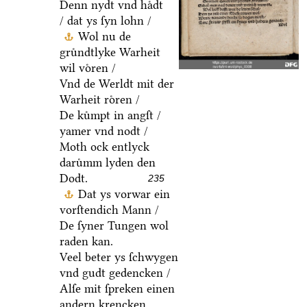
Denn nydt vnd haͤdt
/ dat ys ſyn lohn /
Wol nu de
gruͤndtlyke Warheit
wil voͤren /
Vnd de Werldt mit der
Warheit roͤren /
De kuͤmpt in angſt /
yamer vnd nodt /
Moth ock entlyck
daruͤmm lyden den
Dodt.
235
Dat ys vorwar ein
vorſtendich Mann /
De ſyner Tungen wol
raden kan.
Veel beter ys ſchwygen
vnd gudt gedencken /
Alſe mit ſpreken einen
andern krencken.