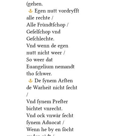
(gehen.
Egen nutt vordryfft
alle rechte /
Alle Fruͤndtſchop /
Geſelſchop vnd
Geſchlechte.
Vnd wenn de egen
nutt nicht weer /
So weer dat
Euangelium nemandt
tho ſchwer.
De ſynem Arſten
de Warheit nicht ſecht
/
Vnd ſynem Preſter
bichtet vnrecht.
Vnd ock vnwaͤr ſecht
ſynem Aduocat /
Wenn he by en ſoͤcht