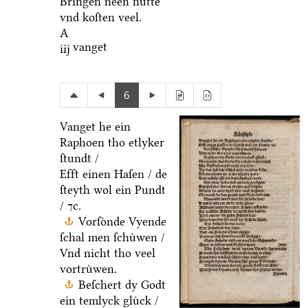
Bringen neen nuͤtte
vnd koſten veel.
A
vanget
iij
6
Vanget he ein
Raphoen tho etlyker
ſtundt /
Efft einen Haſen / de
ſteyth wol ein Pundt
/ ⁊c.
Vorſoͤnde Vyende
ſchal men ſchuͤwen /
Vnd nicht tho veel
vortruͤwen.
Beſchert dy Godt
ein temlyck gluͤck /