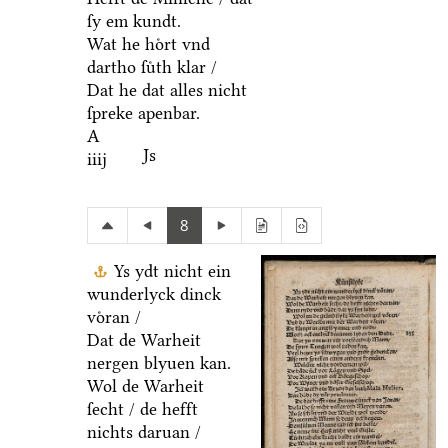
ſy em kundt.
Wat he hoͤrt vnd
dartho ſuͤth klar /
Dat he dat alles nicht
ſpreke apenbar.
A
Js
iiij
8
Ys ydt nicht ein
wunderlyck dinck
voͤran /
Dat de Warheit
nergen blyuen kan.
Wol de Warheit
ſecht / de hefft
nichts daruan /