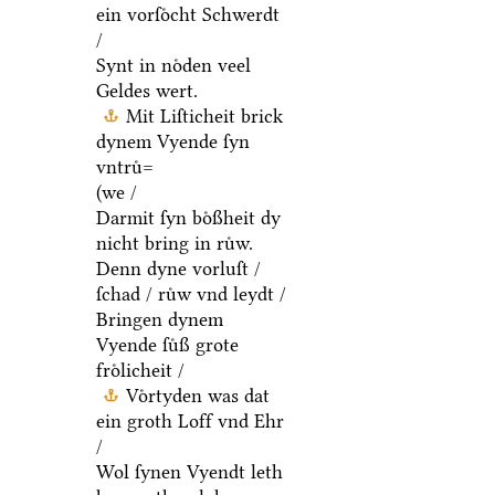
ein vorſoͤcht Schwerdt
/
Synt in noͤden veel
Geldes wert.
Mit Liſticheit brick
dynem Vyende ſyn
vntruͤ=
(we /
Darmit ſyn boͤßheit dy
nicht bring in ruͤw.
Denn dyne vorluſt /
ſchad / ruͤw vnd leydt /
Bringen dynem
Vyende ſuͤß grote
froͤlicheit /
Voͤrtyden was dat
ein groth Loff vnd Ehr
/
Wol ſynen Vyendt leth