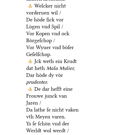
Welcker nicht
vorderuen wil /
De hoͤde ſick vor
Loͤgen vnd Spil /
Vor Kopen vnd ock
Boͤrgeſchop /
Vor Wyuer vnd boͤſer
Geſelſchop.
Jck weth ein Krudt
dat heth
Mala Mulier,
Dar hoͤde dy voͤr
prudenter.
De dar hefft eine
Frouwe junck van
Jaren /
Da lathe ſe nicht vaken
vth Meyen varen.
Ys ſe ſchoͤn vnd der
Werldt wol werdt /