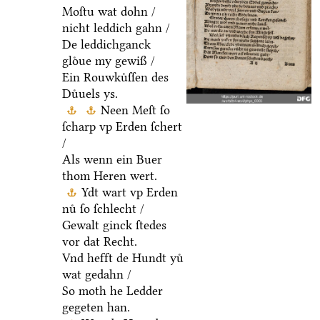
Moſtu wat dohn /
nicht leddich gahn /
De leddichganck
gloͤue my gewiß /
Ein Rouwkuͤſſen des
Duͤuels ys.
Neen Meſt ſo
ſcharp vp Erden ſchert
/
Als wenn ein Buer
thom Heren wert.
Ydt wart vp Erden
nuͤ ſo ſchlecht /
Gewalt ginck ſtedes
vor dat Recht.
Vnd hefft de Hundt yuͤ
wat gedahn /
So moth he Ledder
gegeten han.