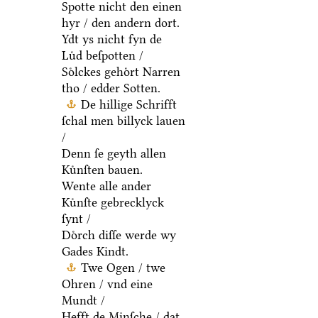
Spotte nicht den einen
hyr / den andern dort.
Ydt ys nicht fyn de
Luͤd beſpotten /
Soͤlckes gehoͤrt Narren
tho / edder Sotten.
De hillige Schrifft
ſchal men billyck lauen
/
Denn ſe geyth allen
Kuͤnſten bauen.
Wente alle ander
Kuͤnſte gebrecklyck
ſynt /
Doͤrch diſſe werde wy
Gades Kindt.
Twe Ogen / twe
Ohren / vnd eine
Mundt /
Hefft de Minſche / dat