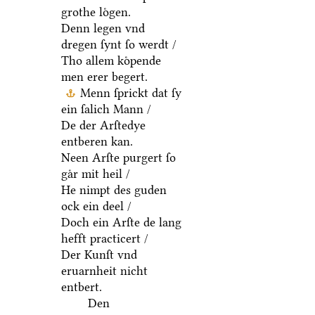
grothe loͤgen.
Denn legen vnd
dregen ſynt ſo werdt /
Tho allem koͤpende
men erer begert.
Menn ſprickt dat ſy
ein ſalich Mann /
De der Arſtedye
entberen kan.
Neen Arſte purgert ſo
gaͤr mit heil /
He nimpt des guden
ock ein deel /
Doch ein Arſte de lang
hefft practicert /
Der Kunſt vnd
eruarnheit nicht
entbert.
Den