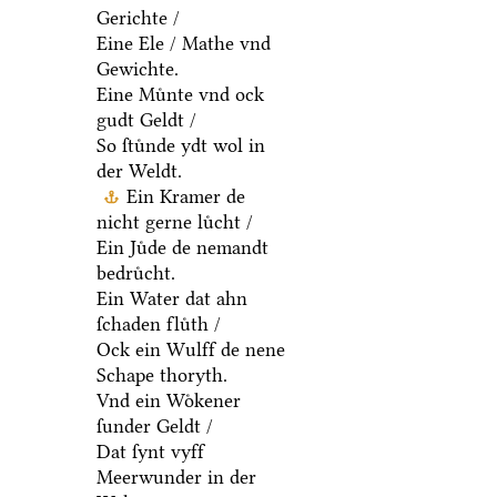
Gerichte /
Eine Ele / Mathe vnd
Gewichte.
Eine Muͤnte vnd ock
gudt Geldt /
So ſtuͤnde ydt wol in
der Weldt.
Ein Kramer de
nicht gerne luͤcht /
Ein Juͤde de nemandt
bedruͤcht.
Ein Water dat ahn
ſchaden fluͤth /
Ock ein Wulff de nene
Schape thoryth.
Vnd ein Woͤkener
ſunder Geldt /
Dat ſynt vyff
Meerwunder in der