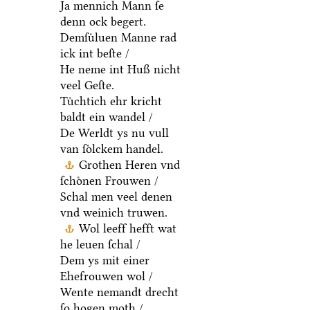
Ja mennich Mann ſe
denn ock begert.
Demſuͤluen Manne rad
ick int beſte /
He neme int Huß nicht
veel Geſte.
Tuͤchtich ehr kricht
baldt ein wandel /
De Werldt ys nu vull
van ſoͤlckem handel.
Grothen Heren vnd
ſchoͤnen Frouwen /
Schal men veel denen
vnd weinich truwen.
Wol leeff hefft wat
he leuen ſchal /
Dem ys mit einer
Ehefrouwen wol /
Wente nemandt drecht
ſo hogen moth /