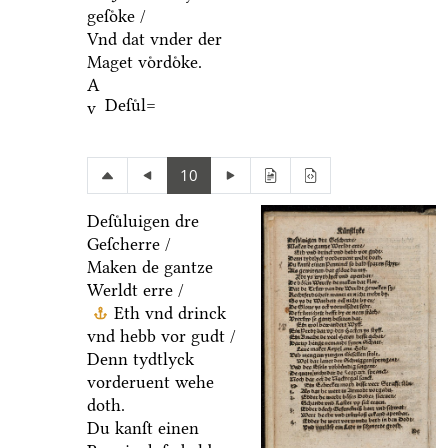
geſoͤke /
Vnd dat vnder der
Maget voͤrdoͤke.
A
Deſuͤl=
v
10
Deſuͤluigen dre
Geſcherre /
Maken de gantze
Werldt erre /
Eth vnd drinck
vnd hebb vor gudt /
Denn tydtlyck
vorderuent wehe
doth.
Du kanſt einen