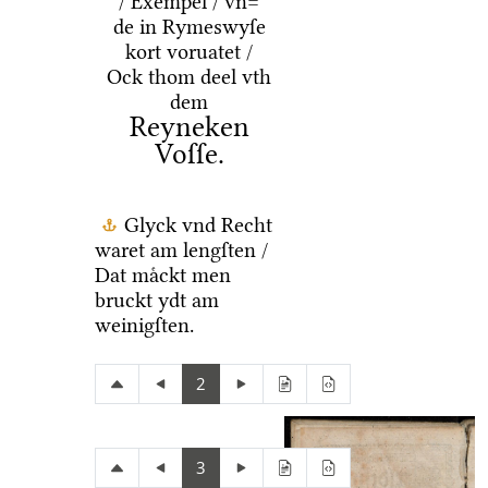
/ Exempel / vn=
de in Rymeswyſe
kort voruatet /
Ock thom deel vth
dem
Reyneken
Voſſe.
Glyck vnd Recht
waret am lengſten /
Dat maͤckt men
bruckt ydt am
weinigſten.
2
3