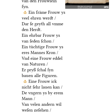
van den Froͤuwlein
fyn.
Ein fraͤme Frouw ys
veel ehren werdt /
Dar ſe geyth all vmme
den Herdt.
Ein ehrbar Frouw ys
van ſeden ſchon /
Ein tuͤchtige Frouw ys
eres Mannes Kron /
Vnd eine Frouw eddel
van Naturen /
Er pryß ſchal ſyn
bauen alle Figuren.
Eine Frouw ick
nicht ſehr lauen kan /
De vngern ys by erem
Mann /
Van velen andern wil
weſen geſehen /