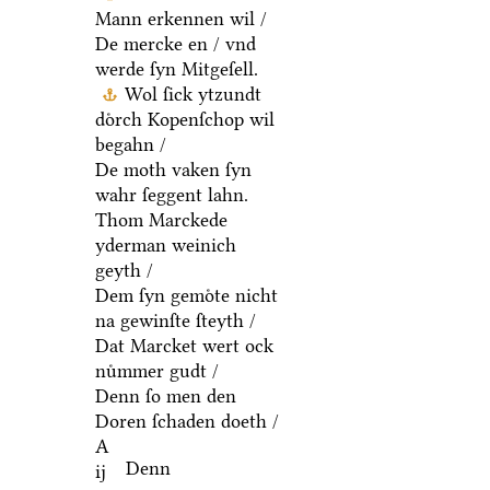
Mann erkennen wil /
De mercke en / vnd
werde ſyn Mitgeſell.
Wol ſick ytzundt
doͤrch Kopenſchop wil
begahn /
De moth vaken ſyn
wahr ſeggent lahn.
Thom Marckede
yderman weinich
geyth /
Dem ſyn gemoͤte nicht
na gewinſte ſteyth /
Dat Marcket wert ock
nuͤmmer gudt /
Denn ſo men den
Doren ſchaden doeth /
A
Denn
ij