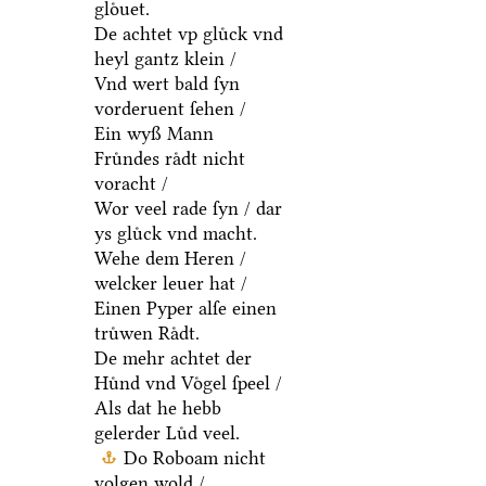
gloͤuet.
De achtet vp gluͤck vnd
heyl gantz klein /
Vnd wert bald ſyn
vorderuent ſehen /
Ein wyß Mann
Fruͤndes raͤdt nicht
voracht /
Wor veel rade ſyn / dar
ys gluͤck vnd macht.
Wehe dem Heren /
welcker leuer hat /
Einen Pyper alſe einen
truͤwen Raͤdt.
De mehr achtet der
Huͤnd vnd Voͤgel ſpeel /
Als dat he hebb
gelerder Luͤd veel.
Do Roboam nicht
volgen wold /