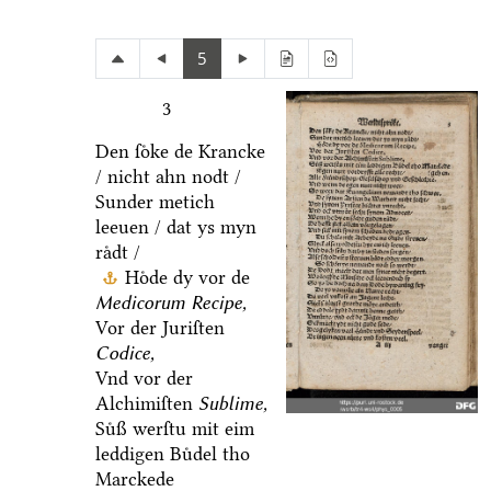
5
3
Den ſoͤke de Krancke
/ nicht ahn nodt /
Sunder metich
leeuen / dat ys myn
raͤdt /
Hoͤde dy vor de
Medicorum Recipe,
Vor der Juriſten
Codice,
Vnd vor der
Alchimiſten
Sublime,
Suͤß werſtu mit eim
leddigen Buͤdel tho
Marckede