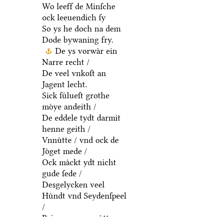
Wo leeff de Minſche
ock leeuendich ſy
So ys he doch na dem
Dode bywaning fry.
De ys vorwaͤr ein
Narre recht /
De veel vnkoſt an
Jagent lecht.
Sick ſuͤlueſt grothe
moͤye andeith /
De eddele tydt darmit
henne geith /
Vnnuͤtte / vnd ock de
Joͤget mede /
Ock maͤckt ydt nicht
gude ſede /
Desgelycken veel
Huͤndt vnd Seydenſpeel
/