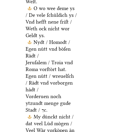
Welt.
O wo wee deme ys
/ De vele ſchuͤldich ys /
Vnd hefft nene friſt /
Weth ock nicht wor
Geldt ys.
Nydt / Homodt /
Egen nuͤtt vnd boͤſen
Raͤdt /
Jeruſalem / Troia vnd
Roma vorſtoͤrt hat.
Egen nuͤtt / wreuelſch
/ Raͤdt vnd vorborgen
haͤdt /
Vorderuen noch
ytzundt menge gude
Stadt / ⁊c.
My duͤnckt nicht /
dat veel Luͤd moͤgen /
Veel Waͤr vorkoͤpen aͤn