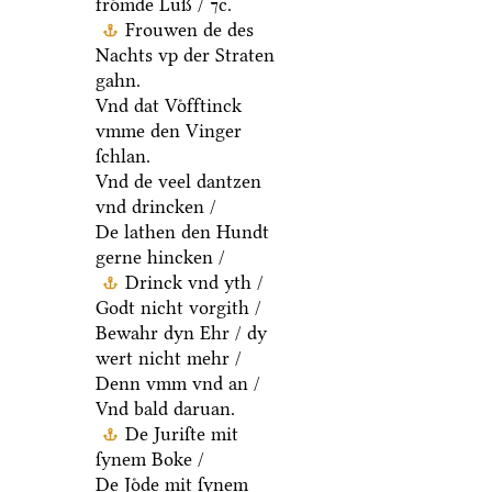
froͤmde Luß / ⁊c.
Frouwen de des
Nachts vp der Straten
gahn.
Vnd dat Voͤfftinck
vmme den Vinger
ſchlan.
Vnd de veel dantzen
vnd drincken /
De lathen den Hundt
gerne hincken /
Drinck vnd yth /
Godt nicht vorgith /
Bewahr dyn Ehr / dy
wert nicht mehr /
Denn vmm vnd an /
Vnd bald daruan.
De Juriſte mit
ſynem Boke /
De Joͤde mit ſynem