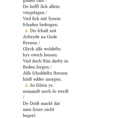
guden raͤdt /
De hefft ſick allein
voͤrgelagen /
Vnd ſick mit ſynem
ſchaden bedragen.
Du ſchalt mit
Arbeyde na Gude
ſtreuen /
Glyck alſe woldeſtu
hyr ewich leeuen.
Vnd doch ſtaͤn darby in
ſteden ſorgen /
Alſe ſcholdeſtu ſteruen
huͤdt edder morgen.
So ſchoͤn ys
nemandt noch ſo werdt
/
De Dodt mackt dat
men ſyner nicht
begert.