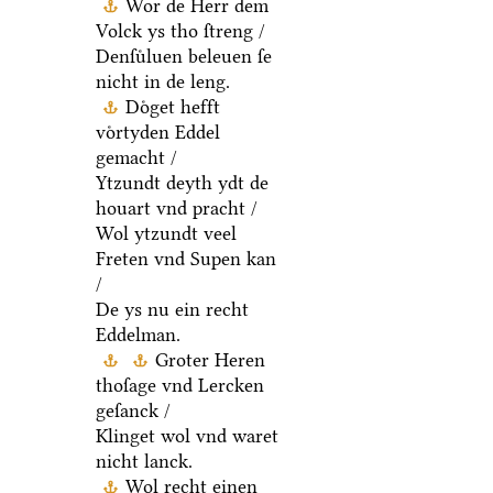
Wor de Herr dem
Volck ys tho ſtreng /
Denſuͤluen beleuen ſe
nicht in de leng.
Doͤget hefft
voͤrtyden Eddel
gemacht /
Ytzundt deyth ydt de
houart vnd pracht /
Wol ytzundt veel
Freten vnd Supen kan
/
De ys nu ein recht
Eddelman.
Groter Heren
thoſage vnd Lercken
geſanck /
Klinget wol vnd waret
nicht lanck.
Wol recht einen