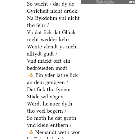
So wacht / dat dy de
Gyricheit nicht druͤck.
Na Rykdohm yhl nicht
tho ſehr /
Vp dat ſick dat Gluͤck
nicht wedder kehr.
Wente ylendt ys nicht
alltydt gudt /
Vnd maͤckt offt ein
bedroͤueden modt.
Ein yder lathe ſick
an dem genoͤgen /
Dat ſick tho ſynem
Staͤde wil voͤgen.
Werdt he auer dyth
tho veel begern /
So moth he dat groth
vnd klein entbern /
Nemandt weth wor