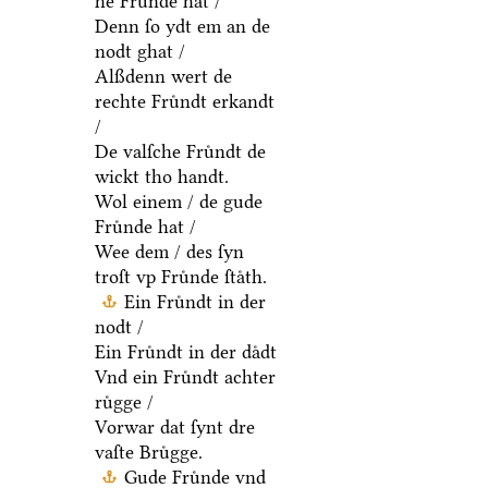
he Fruͤnde hat /
Denn ſo ydt em an de
nodt ghat /
Alßdenn wert de
rechte Fruͤndt erkandt
/
De valſche Fruͤndt de
wickt tho handt.
Wol einem / de gude
Fruͤnde hat /
Wee dem / des ſyn
troſt vp Fruͤnde ſtaͤth.
Ein Fruͤndt in der
nodt /
Ein Fruͤndt in der daͤdt
Vnd ein Fruͤndt achter
ruͤgge /
Vorwar dat ſynt dre
vaſte Bruͤgge.
Gude Fruͤnde vnd