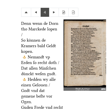
4
Denn wenn de Dorn
tho Marckede lopen
/
So koͤnnen de
Kramers bald Geldt
kopen.
Nemandt vp
Erden ſo recht doth /
Dat allen Minſchen
duͤnckt weſen gudt.
Hedden wy alle
einen Gelouen /
Godt vnd dat
gemene beſte vor
Ogen.
Guden Frede vnd recht