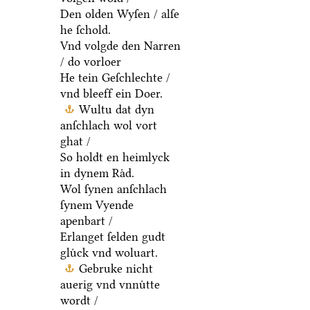
Den olden Wyſen / alſe
he ſchold.
Vnd volgde den Narren
/ do vorloer
He tein Geſchlechte /
vnd bleeff ein Doer.
Wultu dat dyn
anſchlach wol vort
ghat /
So holdt en heimlyck
in dynem Raͤd.
Wol ſynen anſchlach
ſynem Vyende
apenbart /
Erlanget ſelden gudt
gluͤck vnd woluart.
Gebruke nicht
auerig vnd vnnuͤtte
wordt /