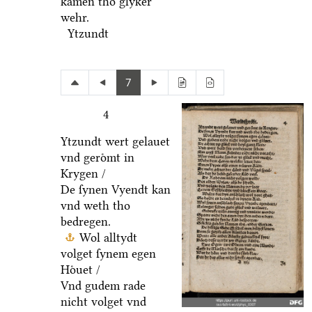
kamen tho glyker
wehr.
Ytzundt
7
4
Ytzundt wert gelauet
vnd geroͤmt in
Krygen /
De ſynen Vyendt kan
vnd weth tho
bedregen.
Wol alltydt
volget ſynem egen
Hoͤuet /
Vnd gudem rade
nicht volget vnd