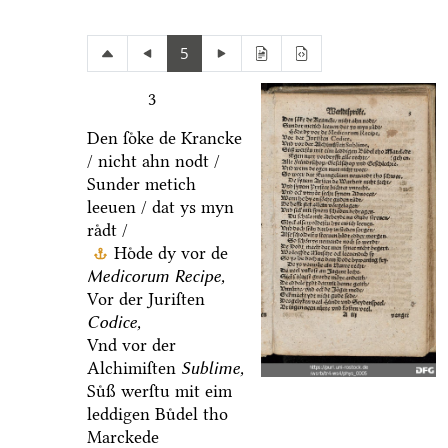
5
3
Den ſoͤke de Krancke
/ nicht ahn nodt /
Sunder metich
leeuen / dat ys myn
raͤdt /
Hoͤde dy vor de
Medicorum Recipe,
Vor der Juriſten
Codice,
Vnd vor der
Alchimiſten
Sublime,
Suͤß werſtu mit eim
leddigen Buͤdel tho
Marckede