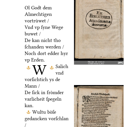
Ol Godt dem
Almechtigen
vortruͤwet /
Vnd vp ſyne Wege
buwet /
De kan nicht tho
ſchanden werden /
Noch dort edder hyr
vp Erden.
W
Salich
vnd
vorſichtich ys de
Mann /
De ſick in froͤmder
varlicheit ſpegeln
kan.
Wultu boͤſe
gedancken vorſchlan
/