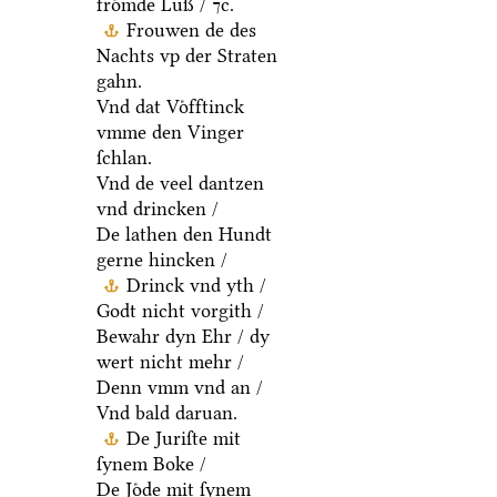
froͤmde Luß / ⁊c.
Frouwen de des
Nachts vp der Straten
gahn.
Vnd dat Voͤfftinck
vmme den Vinger
ſchlan.
Vnd de veel dantzen
vnd drincken /
De lathen den Hundt
gerne hincken /
Drinck vnd yth /
Godt nicht vorgith /
Bewahr dyn Ehr / dy
wert nicht mehr /
Denn vmm vnd an /
Vnd bald daruan.
De Juriſte mit
ſynem Boke /
De Joͤde mit ſynem