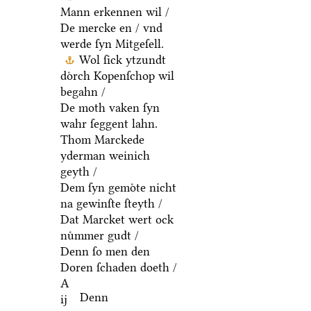
Mann erkennen wil /
De mercke en / vnd
werde ſyn Mitgeſell.
Wol ſick ytzundt
doͤrch Kopenſchop wil
begahn /
De moth vaken ſyn
wahr ſeggent lahn.
Thom Marckede
yderman weinich
geyth /
Dem ſyn gemoͤte nicht
na gewinſte ſteyth /
Dat Marcket wert ock
nuͤmmer gudt /
Denn ſo men den
Doren ſchaden doeth /
A
Denn
ij