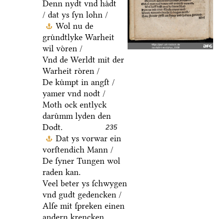
Denn nydt vnd haͤdt
/ dat ys ſyn lohn /
Wol nu de
gruͤndtlyke Warheit
wil voͤren /
Vnd de Werldt mit der
Warheit roͤren /
De kuͤmpt in angſt /
yamer vnd nodt /
Moth ock entlyck
daruͤmm lyden den
Dodt.
235
Dat ys vorwar ein
vorſtendich Mann /
De ſyner Tungen wol
raden kan.
Veel beter ys ſchwygen
vnd gudt gedencken /
Alſe mit ſpreken einen
andern krencken.