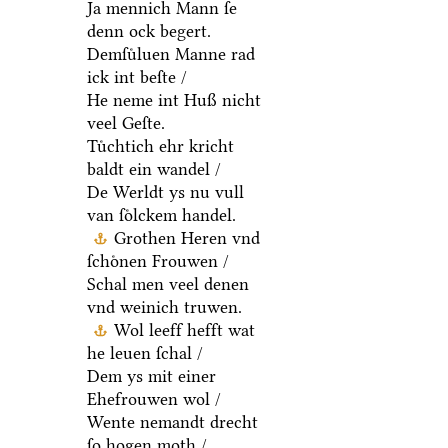
Ja mennich Mann ſe
denn ock begert.
Demſuͤluen Manne rad
ick int beſte /
He neme int Huß nicht
veel Geſte.
Tuͤchtich ehr kricht
baldt ein wandel /
De Werldt ys nu vull
van ſoͤlckem handel.
Grothen Heren vnd
ſchoͤnen Frouwen /
Schal men veel denen
vnd weinich truwen.
Wol leeff hefft wat
he leuen ſchal /
Dem ys mit einer
Ehefrouwen wol /
Wente nemandt drecht
ſo hogen moth /