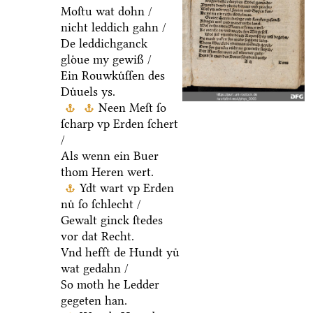
Moſtu wat dohn /
nicht leddich gahn /
De leddichganck
gloͤue my gewiß /
Ein Rouwkuͤſſen des
Duͤuels ys.
Neen Meſt ſo
ſcharp vp Erden ſchert
/
Als wenn ein Buer
thom Heren wert.
Ydt wart vp Erden
nuͤ ſo ſchlecht /
Gewalt ginck ſtedes
vor dat Recht.
Vnd hefft de Hundt yuͤ
wat gedahn /
So moth he Ledder
gegeten han.