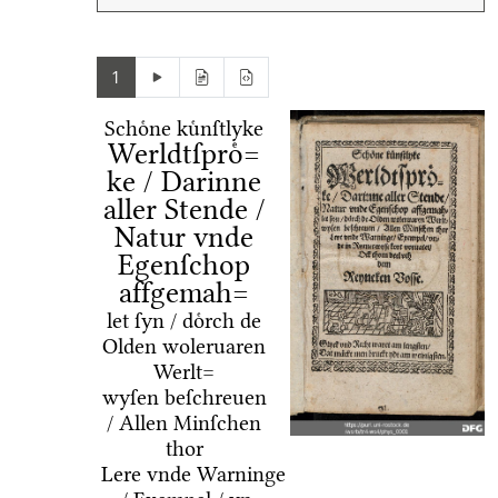
1
Schoͤne kuͤnſtlyke
Werldtſproͤ=
ke / Darinne
aller Stende /
Natur vnde
Egenſchop
affgemah=
let ſyn / doͤrch de
Olden woleruaren
Werlt=
wyſen beſchreuen
/ Allen Minſchen
thor
Lere vnde Warninge