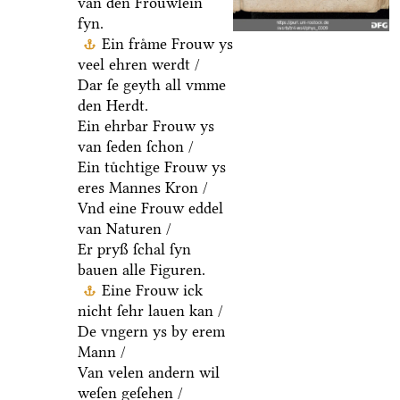
van den Froͤuwlein
fyn.
Ein fraͤme Frouw ys
veel ehren werdt /
Dar ſe geyth all vmme
den Herdt.
Ein ehrbar Frouw ys
van ſeden ſchon /
Ein tuͤchtige Frouw ys
eres Mannes Kron /
Vnd eine Frouw eddel
van Naturen /
Er pryß ſchal ſyn
bauen alle Figuren.
Eine Frouw ick
nicht ſehr lauen kan /
De vngern ys by erem
Mann /
Van velen andern wil
weſen geſehen /