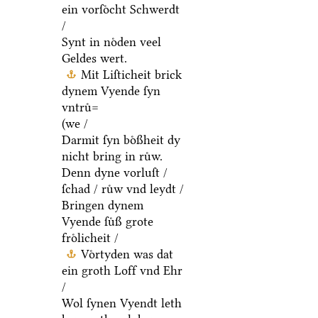
ein vorſoͤcht Schwerdt
/
Synt in noͤden veel
Geldes wert.
Mit Liſticheit brick
dynem Vyende ſyn
vntruͤ=
(we /
Darmit ſyn boͤßheit dy
nicht bring in ruͤw.
Denn dyne vorluſt /
ſchad / ruͤw vnd leydt /
Bringen dynem
Vyende ſuͤß grote
froͤlicheit /
Voͤrtyden was dat
ein groth Loff vnd Ehr
/
Wol ſynen Vyendt leth