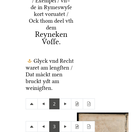
/ Exempel / vn=
de in Rymeswyſe
kort voruatet /
Ock thom deel vth
dem
Reyneken
Voſſe.
Glyck vnd Recht
waret am lengſten /
Dat maͤckt men
bruckt ydt am
weinigſten.
2
3