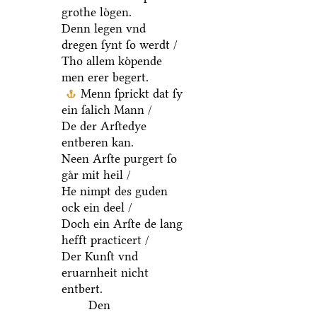
grothe loͤgen.
Denn legen vnd
dregen ſynt ſo werdt /
Tho allem koͤpende
men erer begert.
Menn ſprickt dat ſy
ein ſalich Mann /
De der Arſtedye
entberen kan.
Neen Arſte purgert ſo
gaͤr mit heil /
He nimpt des guden
ock ein deel /
Doch ein Arſte de lang
hefft practicert /
Der Kunſt vnd
eruarnheit nicht
entbert.
Den