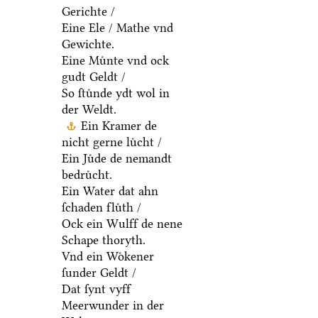
Gerichte /
Eine Ele / Mathe vnd
Gewichte.
Eine Muͤnte vnd ock
gudt Geldt /
So ſtuͤnde ydt wol in
der Weldt.
Ein Kramer de
nicht gerne luͤcht /
Ein Juͤde de nemandt
bedruͤcht.
Ein Water dat ahn
ſchaden fluͤth /
Ock ein Wulff de nene
Schape thoryth.
Vnd ein Woͤkener
ſunder Geldt /
Dat ſynt vyff
Meerwunder in der