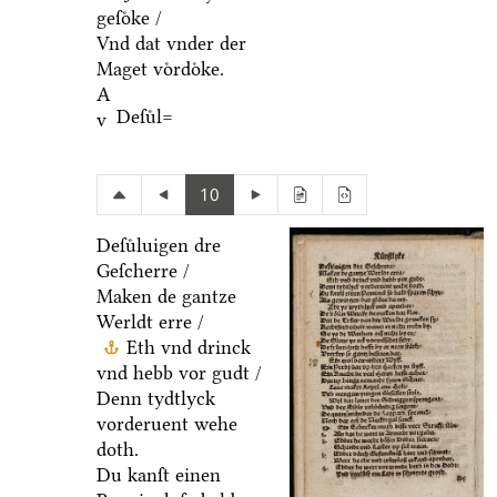
geſoͤke /
Vnd dat vnder der
Maget voͤrdoͤke.
A
Deſuͤl=
v
10
Deſuͤluigen dre
Geſcherre /
Maken de gantze
Werldt erre /
Eth vnd drinck
vnd hebb vor gudt /
Denn tydtlyck
vorderuent wehe
doth.
Du kanſt einen