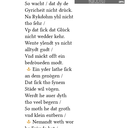
So wacht / dat dy de
Gyricheit nicht druͤck.
Na Rykdohm yhl nicht
tho ſehr /
Vp dat ſick dat Gluͤck
nicht wedder kehr.
Wente ylendt ys nicht
alltydt gudt /
Vnd maͤckt offt ein
bedroͤueden modt.
Ein yder lathe ſick
an dem genoͤgen /
Dat ſick tho ſynem
Staͤde wil voͤgen.
Werdt he auer dyth
tho veel begern /
So moth he dat groth
vnd klein entbern /
Nemandt weth wor