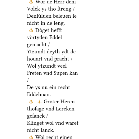
Wor de Herr dem
Volck ys tho ſtreng /
Denſuͤluen beleuen ſe
nicht in de leng.
Doͤget hefft
voͤrtyden Eddel
gemacht /
Ytzundt deyth ydt de
houart vnd pracht /
Wol ytzundt veel
Freten vnd Supen kan
/
De ys nu ein recht
Eddelman.
Groter Heren
thoſage vnd Lercken
geſanck /
Klinget wol vnd waret
nicht lanck.
Wol recht einen