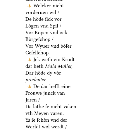
Welcker nicht
vorderuen wil /
De hoͤde ſick vor
Loͤgen vnd Spil /
Vor Kopen vnd ock
Boͤrgeſchop /
Vor Wyuer vnd boͤſer
Geſelſchop.
Jck weth ein Krudt
dat heth
Mala Mulier,
Dar hoͤde dy voͤr
prudenter.
De dar hefft eine
Frouwe junck van
Jaren /
Da lathe ſe nicht vaken
vth Meyen varen.
Ys ſe ſchoͤn vnd der
Werldt wol werdt /