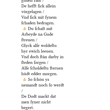
guden raͤdt /
De hefft ſick allein
voͤrgelagen /
Vnd ſick mit ſynem
ſchaden bedragen.
Du ſchalt mit
Arbeyde na Gude
ſtreuen /
Glyck alſe woldeſtu
hyr ewich leeuen.
Vnd doch ſtaͤn darby in
ſteden ſorgen /
Alſe ſcholdeſtu ſteruen
huͤdt edder morgen.
So ſchoͤn ys
nemandt noch ſo werdt
/
De Dodt mackt dat
men ſyner nicht
begert.