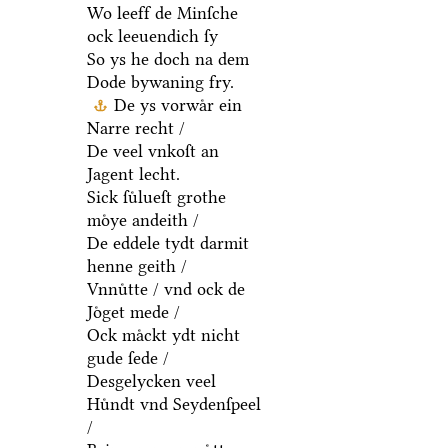
Wo leeff de Minſche
ock leeuendich ſy
So ys he doch na dem
Dode bywaning fry.
De ys vorwaͤr ein
Narre recht /
De veel vnkoſt an
Jagent lecht.
Sick ſuͤlueſt grothe
moͤye andeith /
De eddele tydt darmit
henne geith /
Vnnuͤtte / vnd ock de
Joͤget mede /
Ock maͤckt ydt nicht
gude ſede /
Desgelycken veel
Huͤndt vnd Seydenſpeel
/