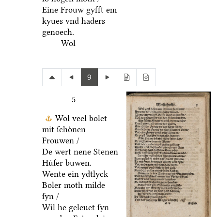
Eine Frouw gyfft em
kyues vnd haders
genoech.
Wol
9
5
Wol veel bolet
mit ſchoͤnen
Frouwen /
De wert nene Stenen
Huͤſer buwen.
Wente ein ydtlyck
Boler moth milde
ſyn /
Wil he geleuet ſyn