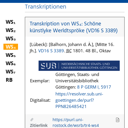
Transkriptionen
WS₁
Transkription von WS₄: Schöne
WS₂
künstlyke Werldtspröke (VD16 S 3389)
WS₃
[Lübeck]: [Balhorn, Johann d. Ä.], [Mitte 16.
WS₄
Jh.].
VD16 S 3389
.
BC
1801. 48 Bl., Oktav
WS₅
WS₆
WS₇
Göttingen, Staats- und
RB
Exemplar:
Universitätsbibliothek
Göttingen:
8 P GERM I, 5917
https://resolver.sub.uni-
Digitalisat:
goettingen.de/purl?
PPN826485421
https://purl.uni-
Zitierlink
rostock.de/wsrb/tr4-ws4