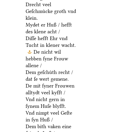
Drecht veel
Geſchmuͤcke groth vnd
klein.
Mydet er Huß / hefft
des klene acht /
Diſſe hefft Ehr vnd
Tucht in klener wacht.
De nicht wil
hebben ſyne Frouw
allene /
Dem geſchuͤth recht /
dat ſe wert gemene.
De mit ſyner Frouwen
alltydt veel kyfft /
Vnd nicht gern in
ſynem Huſe blyfft.
Vnd nimpt veel Geſte
in ſyn Huß /
Dem bith vaken eine