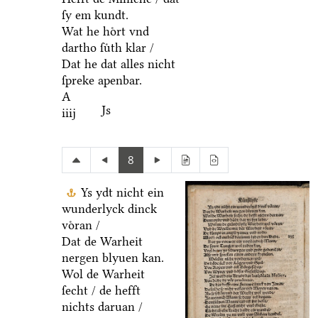
ſy em kundt.
Wat he hoͤrt vnd
dartho ſuͤth klar /
Dat he dat alles nicht
ſpreke apenbar.
A
Js
iiij
8
Ys ydt nicht ein
wunderlyck dinck
voͤran /
Dat de Warheit
nergen blyuen kan.
Wol de Warheit
ſecht / de hefft
nichts daruan /