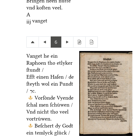
Bringen neen nuͤtte
vnd koſten veel.
A
vanget
iij
6
Vanget he ein
Raphoen tho etlyker
ſtundt /
Efft einen Haſen / de
ſteyth wol ein Pundt
/ ⁊c.
Vorſoͤnde Vyende
ſchal men ſchuͤwen /
Vnd nicht tho veel
vortruͤwen.
Beſchert dy Godt
ein temlyck gluͤck /