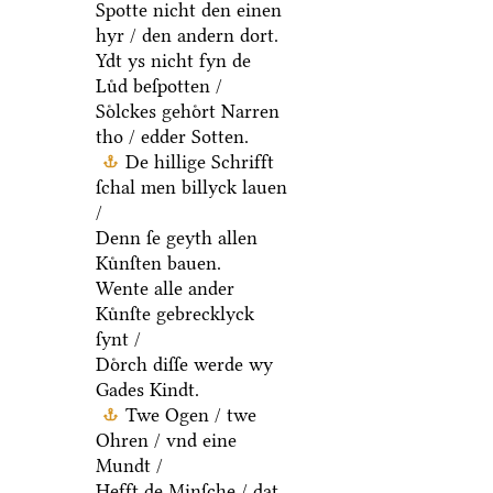
Spotte nicht den einen
hyr / den andern dort.
Ydt ys nicht fyn de
Luͤd beſpotten /
Soͤlckes gehoͤrt Narren
tho / edder Sotten.
De hillige Schrifft
ſchal men billyck lauen
/
Denn ſe geyth allen
Kuͤnſten bauen.
Wente alle ander
Kuͤnſte gebrecklyck
ſynt /
Doͤrch diſſe werde wy
Gades Kindt.
Twe Ogen / twe
Ohren / vnd eine
Mundt /
Hefft de Minſche / dat