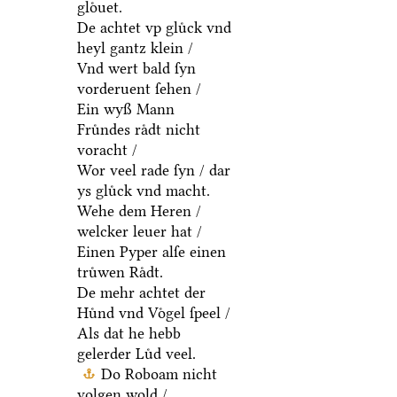
gloͤuet.
De achtet vp gluͤck vnd
heyl gantz klein /
Vnd wert bald ſyn
vorderuent ſehen /
Ein wyß Mann
Fruͤndes raͤdt nicht
voracht /
Wor veel rade ſyn / dar
ys gluͤck vnd macht.
Wehe dem Heren /
welcker leuer hat /
Einen Pyper alſe einen
truͤwen Raͤdt.
De mehr achtet der
Huͤnd vnd Voͤgel ſpeel /
Als dat he hebb
gelerder Luͤd veel.
Do Roboam nicht
volgen wold /