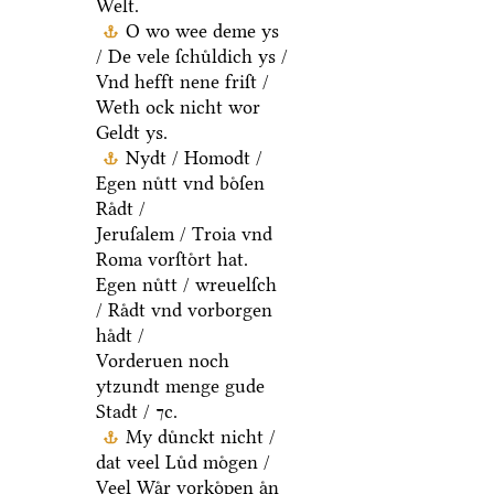
Welt.
O wo wee deme ys
/ De vele ſchuͤldich ys /
Vnd hefft nene friſt /
Weth ock nicht wor
Geldt ys.
Nydt / Homodt /
Egen nuͤtt vnd boͤſen
Raͤdt /
Jeruſalem / Troia vnd
Roma vorſtoͤrt hat.
Egen nuͤtt / wreuelſch
/ Raͤdt vnd vorborgen
haͤdt /
Vorderuen noch
ytzundt menge gude
Stadt / ⁊c.
My duͤnckt nicht /
dat veel Luͤd moͤgen /
Veel Waͤr vorkoͤpen aͤn