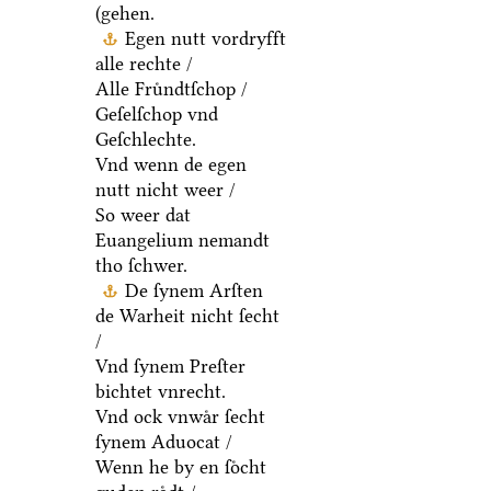
(gehen.
Egen nutt vordryfft
alle rechte /
Alle Fruͤndtſchop /
Geſelſchop vnd
Geſchlechte.
Vnd wenn de egen
nutt nicht weer /
So weer dat
Euangelium nemandt
tho ſchwer.
De ſynem Arſten
de Warheit nicht ſecht
/
Vnd ſynem Preſter
bichtet vnrecht.
Vnd ock vnwaͤr ſecht
ſynem Aduocat /
Wenn he by en ſoͤcht