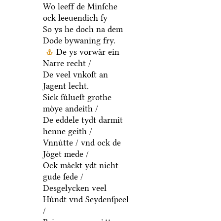
Wo leeff de Minſche
ock leeuendich ſy
So ys he doch na dem
Dode bywaning fry.
De ys vorwaͤr ein
Narre recht /
De veel vnkoſt an
Jagent lecht.
Sick ſuͤlueſt grothe
moͤye andeith /
De eddele tydt darmit
henne geith /
Vnnuͤtte / vnd ock de
Joͤget mede /
Ock maͤckt ydt nicht
gude ſede /
Desgelycken veel
Huͤndt vnd Seydenſpeel
/