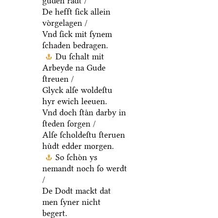
guden raͤdt /
De hefft ſick allein
voͤrgelagen /
Vnd ſick mit ſynem
ſchaden bedragen.
Du ſchalt mit
Arbeyde na Gude
ſtreuen /
Glyck alſe woldeſtu
hyr ewich leeuen.
Vnd doch ſtaͤn darby in
ſteden ſorgen /
Alſe ſcholdeſtu ſteruen
huͤdt edder morgen.
So ſchoͤn ys
nemandt noch ſo werdt
/
De Dodt mackt dat
men ſyner nicht
begert.