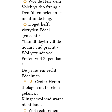
Wor de Herr dem
Volck ys tho ſtreng /
Denſuͤluen beleuen ſe
nicht in de leng.
Doͤget hefft
voͤrtyden Eddel
gemacht /
Ytzundt deyth ydt de
houart vnd pracht /
Wol ytzundt veel
Freten vnd Supen kan
/
De ys nu ein recht
Eddelman.
Groter Heren
thoſage vnd Lercken
geſanck /
Klinget wol vnd waret
nicht lanck.
Wol recht einen