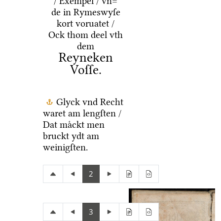
/ Exempel / vn=
de in Rymeswyſe
kort voruatet /
Ock thom deel vth
dem
Reyneken
Voſſe.
Glyck vnd Recht
waret am lengſten /
Dat maͤckt men
bruckt ydt am
weinigſten.
2
3