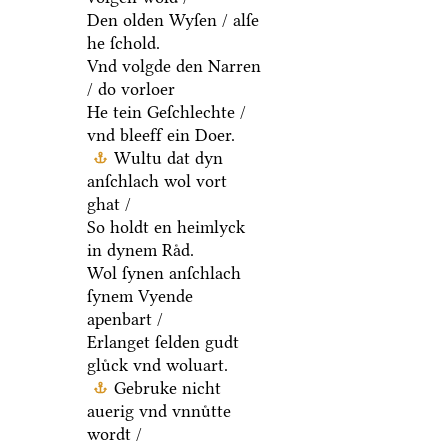
Den olden Wyſen / alſe
he ſchold.
Vnd volgde den Narren
/ do vorloer
He tein Geſchlechte /
vnd bleeff ein Doer.
Wultu dat dyn
anſchlach wol vort
ghat /
So holdt en heimlyck
in dynem Raͤd.
Wol ſynen anſchlach
ſynem Vyende
apenbart /
Erlanget ſelden gudt
gluͤck vnd woluart.
Gebruke nicht
auerig vnd vnnuͤtte
wordt /