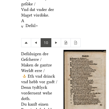
geſoͤke /
Vnd dat vnder der
Maget voͤrdoͤke.
A
Deſuͤl=
v
10
Deſuͤluigen dre
Geſcherre /
Maken de gantze
Werldt erre /
Eth vnd drinck
vnd hebb vor gudt /
Denn tydtlyck
vorderuent wehe
doth.
Du kanſt einen