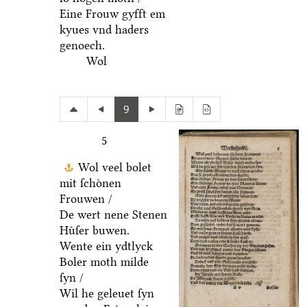
Eine Frouw gyfft em
kyues vnd haders
genoech.
Wol
9
5
Wol veel bolet
mit ſchoͤnen
Frouwen /
De wert nene Stenen
Huͤſer buwen.
Wente ein ydtlyck
Boler moth milde
ſyn /
Wil he geleuet ſyn