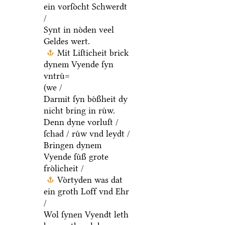
ein vorſoͤcht Schwerdt
/
Synt in noͤden veel
Geldes wert.
Mit Liſticheit brick
dynem Vyende ſyn
vntruͤ=
(we /
Darmit ſyn boͤßheit dy
nicht bring in ruͤw.
Denn dyne vorluſt /
ſchad / ruͤw vnd leydt /
Bringen dynem
Vyende ſuͤß grote
froͤlicheit /
Voͤrtyden was dat
ein groth Loff vnd Ehr
/
Wol ſynen Vyendt leth