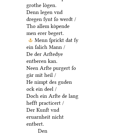
grothe loͤgen.
Denn legen vnd
dregen ſynt ſo werdt /
Tho allem koͤpende
men erer begert.
Menn ſprickt dat ſy
ein ſalich Mann /
De der Arſtedye
entberen kan.
Neen Arſte purgert ſo
gaͤr mit heil /
He nimpt des guden
ock ein deel /
Doch ein Arſte de lang
hefft practicert /
Der Kunſt vnd
eruarnheit nicht
entbert.
Den