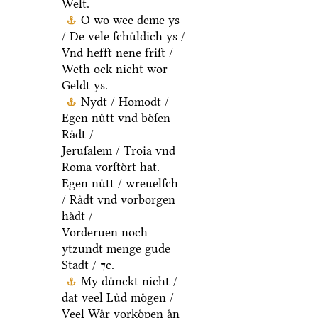
Welt.
O wo wee deme ys
/ De vele ſchuͤldich ys /
Vnd hefft nene friſt /
Weth ock nicht wor
Geldt ys.
Nydt / Homodt /
Egen nuͤtt vnd boͤſen
Raͤdt /
Jeruſalem / Troia vnd
Roma vorſtoͤrt hat.
Egen nuͤtt / wreuelſch
/ Raͤdt vnd vorborgen
haͤdt /
Vorderuen noch
ytzundt menge gude
Stadt / ⁊c.
My duͤnckt nicht /
dat veel Luͤd moͤgen /
Veel Waͤr vorkoͤpen aͤn