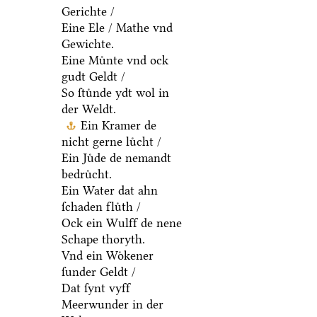
Gerichte /
Eine Ele / Mathe vnd
Gewichte.
Eine Muͤnte vnd ock
gudt Geldt /
So ſtuͤnde ydt wol in
der Weldt.
Ein Kramer de
nicht gerne luͤcht /
Ein Juͤde de nemandt
bedruͤcht.
Ein Water dat ahn
ſchaden fluͤth /
Ock ein Wulff de nene
Schape thoryth.
Vnd ein Woͤkener
ſunder Geldt /
Dat ſynt vyff
Meerwunder in der