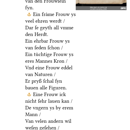
van den Froͤuwlein
fyn.
Ein fraͤme Frouw ys
veel ehren werdt /
Dar ſe geyth all vmme
den Herdt.
Ein ehrbar Frouw ys
van ſeden ſchon /
Ein tuͤchtige Frouw ys
eres Mannes Kron /
Vnd eine Frouw eddel
van Naturen /
Er pryß ſchal ſyn
bauen alle Figuren.
Eine Frouw ick
nicht ſehr lauen kan /
De vngern ys by erem
Mann /
Van velen andern wil
weſen geſehen /