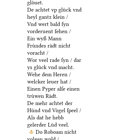
gloͤuet.
De achtet vp gluͤck vnd
heyl gantz klein /
Vnd wert bald ſyn
vorderuent ſehen /
Ein wyß Mann
Fruͤndes raͤdt nicht
voracht /
Wor veel rade ſyn / dar
ys gluͤck vnd macht.
Wehe dem Heren /
welcker leuer hat /
Einen Pyper alſe einen
truͤwen Raͤdt.
De mehr achtet der
Huͤnd vnd Voͤgel ſpeel /
Als dat he hebb
gelerder Luͤd veel.
Do Roboam nicht
volgen wold /