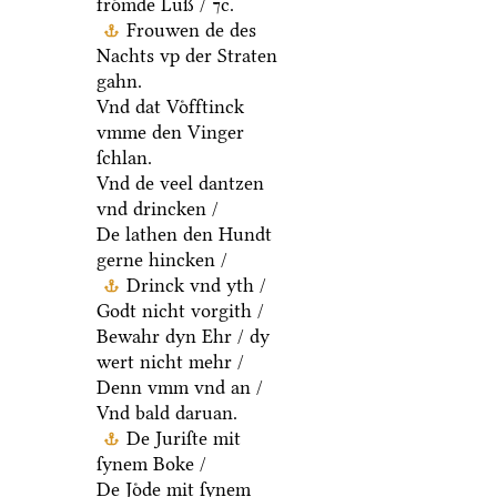
froͤmde Luß / ⁊c.
Frouwen de des
Nachts vp der Straten
gahn.
Vnd dat Voͤfftinck
vmme den Vinger
ſchlan.
Vnd de veel dantzen
vnd drincken /
De lathen den Hundt
gerne hincken /
Drinck vnd yth /
Godt nicht vorgith /
Bewahr dyn Ehr / dy
wert nicht mehr /
Denn vmm vnd an /
Vnd bald daruan.
De Juriſte mit
ſynem Boke /
De Joͤde mit ſynem