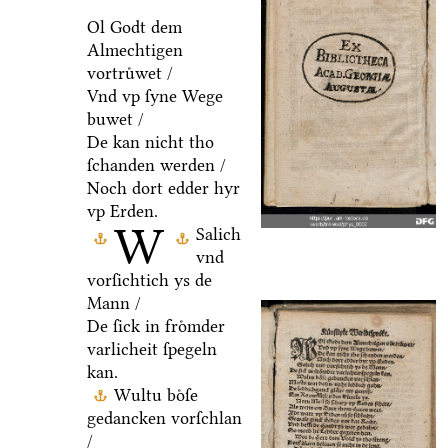
Ol Godt dem
Almechtigen
vortruͤwet /
Vnd vp ſyne Wege
buwet /
De kan nicht tho
ſchanden werden /
Noch dort edder hyr
vp Erden.
W
Salich
vnd
vorſichtich ys de
Mann /
De ſick in froͤmder
varlicheit ſpegeln
kan.
Wultu boͤſe
gedancken vorſchlan
/