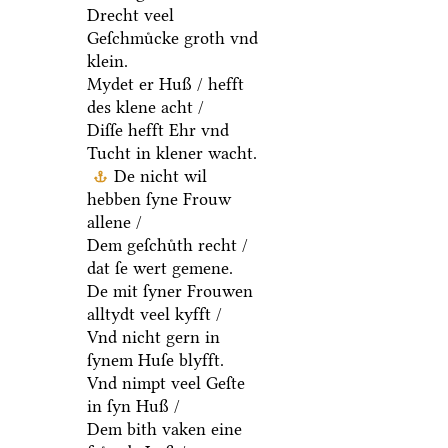
Drecht veel
Geſchmuͤcke groth vnd
klein.
Mydet er Huß / hefft
des klene acht /
Diſſe hefft Ehr vnd
Tucht in klener wacht.
De nicht wil
hebben ſyne Frouw
allene /
Dem geſchuͤth recht /
dat ſe wert gemene.
De mit ſyner Frouwen
alltydt veel kyfft /
Vnd nicht gern in
ſynem Huſe blyfft.
Vnd nimpt veel Geſte
in ſyn Huß /
Dem bith vaken eine