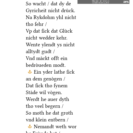
So wacht / dat dy de
Gyricheit nicht druͤck.
Na Rykdohm yhl nicht
tho ſehr /
Vp dat ſick dat Gluͤck
nicht wedder kehr.
Wente ylendt ys nicht
alltydt gudt /
Vnd maͤckt offt ein
bedroͤueden modt.
Ein yder lathe ſick
an dem genoͤgen /
Dat ſick tho ſynem
Staͤde wil voͤgen.
Werdt he auer dyth
tho veel begern /
So moth he dat groth
vnd klein entbern /
Nemandt weth wor