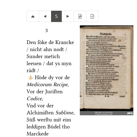
5
3
Den ſoͤke de Krancke
/ nicht ahn nodt /
Sunder metich
leeuen / dat ys myn
raͤdt /
Hoͤde dy vor de
Medicorum Recipe,
Vor der Juriſten
Codice,
Vnd vor der
Alchimiſten
Sublime,
Suͤß werſtu mit eim
leddigen Buͤdel tho
Marckede