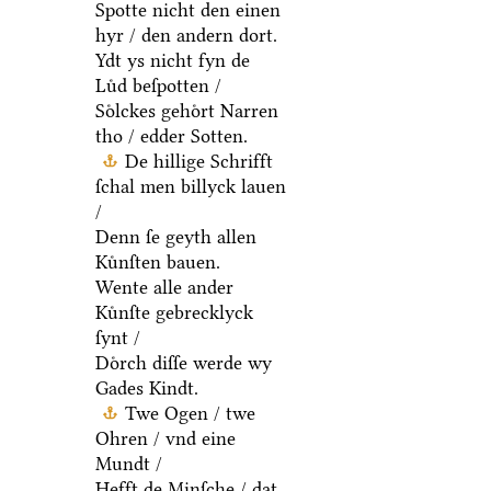
Spotte nicht den einen
hyr / den andern dort.
Ydt ys nicht fyn de
Luͤd beſpotten /
Soͤlckes gehoͤrt Narren
tho / edder Sotten.
De hillige Schrifft
ſchal men billyck lauen
/
Denn ſe geyth allen
Kuͤnſten bauen.
Wente alle ander
Kuͤnſte gebrecklyck
ſynt /
Doͤrch diſſe werde wy
Gades Kindt.
Twe Ogen / twe
Ohren / vnd eine
Mundt /
Hefft de Minſche / dat