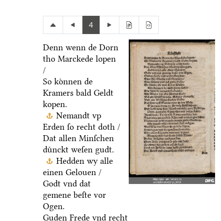
4
Denn wenn de Dorn
tho Marckede lopen
/
So koͤnnen de
Kramers bald Geldt
kopen.
Nemandt vp
Erden ſo recht doth /
Dat allen Minſchen
duͤnckt weſen gudt.
Hedden wy alle
einen Gelouen /
Godt vnd dat
gemene beſte vor
Ogen.
Guden Frede vnd recht