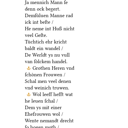
Ja mennich Mann ſe
denn ock begert.
Demſuͤluen Manne rad
ick int beſte /
He neme int Huß nicht
veel Geſte.
Tuͤchtich ehr kricht
baldt ein wandel /
De Werldt ys nu vull
van ſoͤlckem handel.
Grothen Heren vnd
ſchoͤnen Frouwen /
Schal men veel denen
vnd weinich truwen.
Wol leeff hefft wat
he leuen ſchal /
Dem ys mit einer
Ehefrouwen wol /
Wente nemandt drecht
ſo hogen moth /