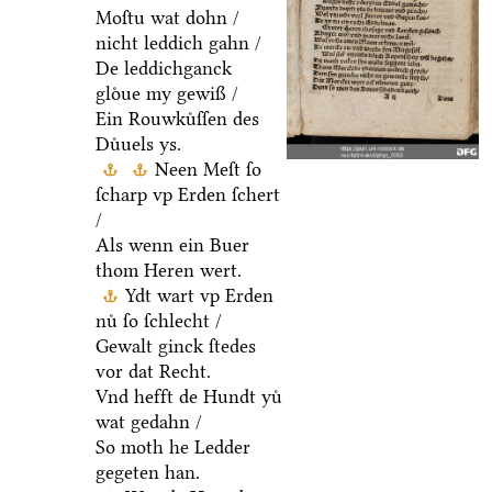
Moſtu wat dohn /
nicht leddich gahn /
De leddichganck
gloͤue my gewiß /
Ein Rouwkuͤſſen des
Duͤuels ys.
Neen Meſt ſo
ſcharp vp Erden ſchert
/
Als wenn ein Buer
thom Heren wert.
Ydt wart vp Erden
nuͤ ſo ſchlecht /
Gewalt ginck ſtedes
vor dat Recht.
Vnd hefft de Hundt yuͤ
wat gedahn /
So moth he Ledder
gegeten han.