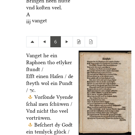
Bringen neen nuͤtte
vnd koſten veel.
A
vanget
iij
6
Vanget he ein
Raphoen tho etlyker
ſtundt /
Efft einen Haſen / de
ſteyth wol ein Pundt
/ ⁊c.
Vorſoͤnde Vyende
ſchal men ſchuͤwen /
Vnd nicht tho veel
vortruͤwen.
Beſchert dy Godt
ein temlyck gluͤck /