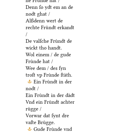
he Fruͤnde hat /
Denn ſo ydt em an de
nodt ghat /
Alßdenn wert de
rechte Fruͤndt erkandt
/
De valſche Fruͤndt de
wickt tho handt.
Wol einem / de gude
Fruͤnde hat /
Wee dem / des ſyn
troſt vp Fruͤnde ſtaͤth.
Ein Fruͤndt in der
nodt /
Ein Fruͤndt in der daͤdt
Vnd ein Fruͤndt achter
ruͤgge /
Vorwar dat ſynt dre
vaſte Bruͤgge.
Gude Fruͤnde vnd