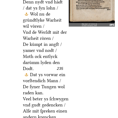
Denn nydt vnd haͤdt
/ dat ys ſyn lohn /
Wol nu de
gruͤndtlyke Warheit
wil voͤren /
Vnd de Werldt mit der
Warheit roͤren /
De kuͤmpt in angſt /
yamer vnd nodt /
Moth ock entlyck
daruͤmm lyden den
Dodt.
235
Dat ys vorwar ein
vorſtendich Mann /
De ſyner Tungen wol
raden kan.
Veel beter ys ſchwygen
vnd gudt gedencken /
Alſe mit ſpreken einen
andern krencken.