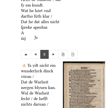
ſy em kundt.
Wat he hoͤrt vnd
dartho ſuͤth klar /
Dat he dat alles nicht
ſpreke apenbar.
A
Js
iiij
8
Ys ydt nicht ein
wunderlyck dinck
voͤran /
Dat de Warheit
nergen blyuen kan.
Wol de Warheit
ſecht / de hefft
nichts daruan /