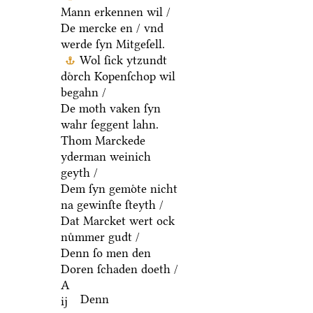
Mann erkennen wil /
De mercke en / vnd
werde ſyn Mitgeſell.
Wol ſick ytzundt
doͤrch Kopenſchop wil
begahn /
De moth vaken ſyn
wahr ſeggent lahn.
Thom Marckede
yderman weinich
geyth /
Dem ſyn gemoͤte nicht
na gewinſte ſteyth /
Dat Marcket wert ock
nuͤmmer gudt /
Denn ſo men den
Doren ſchaden doeth /
A
Denn
ij