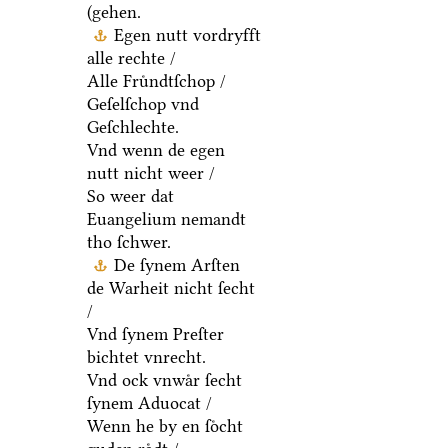
(gehen.
Egen nutt vordryfft
alle rechte /
Alle Fruͤndtſchop /
Geſelſchop vnd
Geſchlechte.
Vnd wenn de egen
nutt nicht weer /
So weer dat
Euangelium nemandt
tho ſchwer.
De ſynem Arſten
de Warheit nicht ſecht
/
Vnd ſynem Preſter
bichtet vnrecht.
Vnd ock vnwaͤr ſecht
ſynem Aduocat /
Wenn he by en ſoͤcht