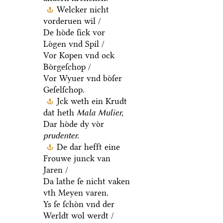
Welcker nicht
vorderuen wil /
De hoͤde ſick vor
Loͤgen vnd Spil /
Vor Kopen vnd ock
Boͤrgeſchop /
Vor Wyuer vnd boͤſer
Geſelſchop.
Jck weth ein Krudt
dat heth
Mala Mulier,
Dar hoͤde dy voͤr
prudenter.
De dar hefft eine
Frouwe junck van
Jaren /
Da lathe ſe nicht vaken
vth Meyen varen.
Ys ſe ſchoͤn vnd der
Werldt wol werdt /