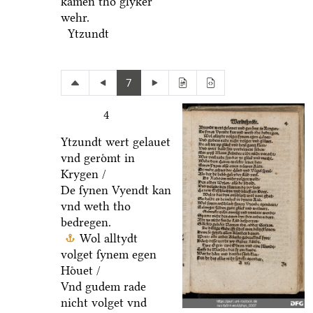
kamen tho glyker
wehr.
Ytzundt
7
4
Ytzundt wert gelauet
vnd geroͤmt in
Krygen /
De ſynen Vyendt kan
vnd weth tho
bedregen.
Wol alltydt
volget ſynem egen
Hoͤuet /
Vnd gudem rade
nicht volget vnd