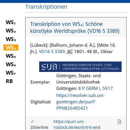
Transkriptionen
WS₁
Transkription von WS₄: Schöne
WS₂
künstlyke Werldtspröke (VD16 S 3389)
WS₃
[Lübeck]: [Balhorn, Johann d. Ä.], [Mitte 16.
WS₄
Jh.].
VD16 S 3389
.
BC
1801. 48 Bl., Oktav
WS₅
WS₆
WS₇
Göttingen, Staats- und
RB
Exemplar:
Universitätsbibliothek
Göttingen:
8 P GERM I, 5917
https://resolver.sub.uni-
Digitalisat:
goettingen.de/purl?
PPN826485421
https://purl.uni-
Zitierlink
rostock.de/wsrb/tr4-ws4