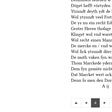
Doͤget hefft voͤrtyden
Ytzundt deyth ydt de 
Wol ytzundt veel Fre
De ys nu ein recht E
Groter Heren thoſage
Klinget wol vnd waret
Wol recht einen Mann
De mercke en / vnd we
Wol ſick ytzundt doͤr
De moth vaken ſyn wa
Thom Marckede yderm
Dem ſyn gemoͤte nicht
Dat Marcket wert ock
Denn ſo men den Dore
A ij
4