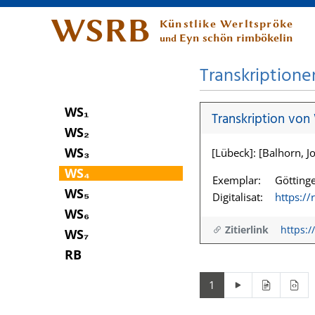
WSRB
Künstlike Werltspröke
Eyn schön rimbökelin
und
Transkriptione
WS₁
Transkription von
WS₂
WS₃
[Lübeck]: [Balhorn, Jo
WS₄
Exemplar:
Göttinge
WS₅
Digitalisat:
https:/
WS₆
Zitierlink
https:/
WS₇
RB
1