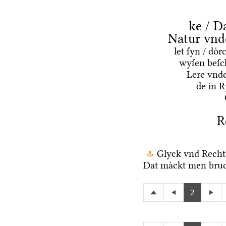
ke / D
Natur vnd
let ſyn / do
wyſen beſc
Lere vnd
de in 
R
Glyck vnd Recht
Dat maͤckt men bruc
2