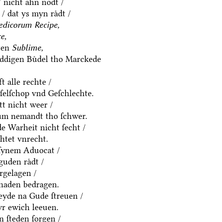
/ nicht ahn nodt /
/ dat ys myn raͤdt /
dicorum Recipe,
e,
ten
Sublime,
eddigen Buͤdel tho Marckede
t alle rechte /
eſelſchop vnd Geſchlechte.
t nicht weer /
um nemandt tho ſchwer.
e Warheit nicht ſecht /
htet vnrecht.
 ſynem Aduocat /
uden raͤdt /
ͤrgelagen /
chaden bedragen.
eyde na Gude ſtreuen /
yr ewich leeuen.
n ſteden ſorgen /