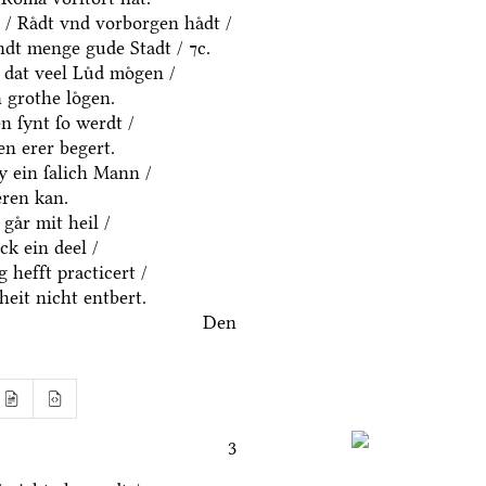
 / Raͤdt vnd vorborgen haͤdt /
dt menge gude Stadt / ⁊c.
 dat veel Luͤd moͤgen /
 grothe loͤgen.
 ſynt ſo werdt /
n erer begert.
y ein ſalich Mann /
eren kan.
gaͤr mit heil /
k ein deel /
 hefft practicert /
eit nicht entbert.
Den
3