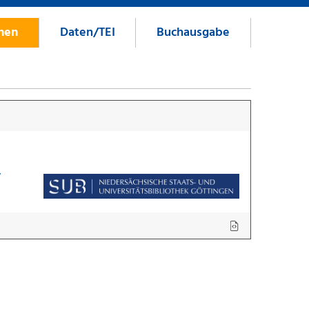
onen
Daten/TEI
Buchausgabe
7