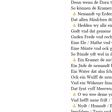
Denn wenn de Dorn t
So koͤnnen de Kramers
Nemandt vp Erden 
Dat allen Minſchen du
Hedden wy alle ei
Godt vnd dat gemene 
Guden Frede vnd rech
Eine Ele / Mathe vnd
Eine Muͤnte vnd ock g
So ſtuͤnde ydt wol in 
Ein Kramer de nich
Ein Juͤde de nemandt b
Ein Water dat ahn ſcha
Ock ein Wulff de nen
Vnd ein Woͤkener ſund
Dat ſynt vyff Meerwu
O wo wee deme ys /
Vnd hefft nene friſt 
Nydt / Homodt / Eg
Jeruſalem / Troia vnd 