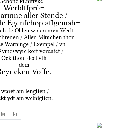
Schoͤne kuͤnſtlyke
Werldtſproͤ=
arinne aller Stende /
de Egenſchop affgemah=
oͤrch de Olden woleruaren Werlt=
chreuen / Allen Minſchen thor
de Warninge / Exempel / vn=
Rymeswyſe kort voruatet /
Ock thom deel vth
dem
Reyneken Voſſe.
 waret am lengſten /
kt ydt am weinigſten.