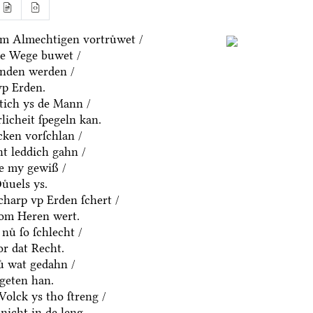
m Almechtigen vortruͤwet /
ne Wege buwet /
anden werden /
vp Erden.
htich ys de Mann /
rlicheit ſpegeln kan.
cken vorſchlan /
t leddich gahn /
ue my gewiß /
uͤuels ys.
charp vp Erden ſchert /
om Heren wert.
nuͤ ſo ſchlecht /
or dat Recht.
ͤ wat gedahn /
geten han.
olck ys tho ſtreng /
nicht in de leng.