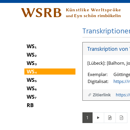
WSRB
Künstlike Werltspröke
Eyn schön rimbökelin
und
Transkriptione
WS₁
Transkription von
WS₂
WS₃
[Lübeck]: [Balhorn, Jo
WS₄
Exemplar:
Göttinge
WS₅
Digitalisat:
https:/
WS₆
Zitierlink
https:/
WS₇
RB
1