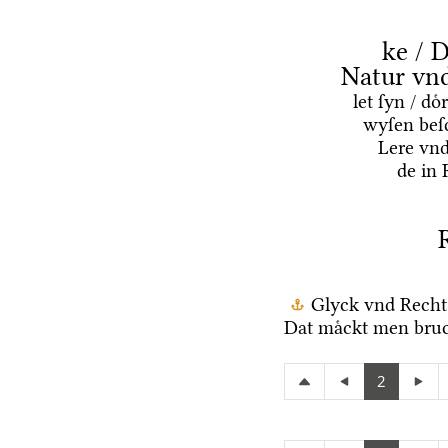
ke / D
Natur vn
let ſyn / d
wyſen beſ
Lere vn
de in 
Glyck vnd Recht
Dat maͤckt men bruc
2