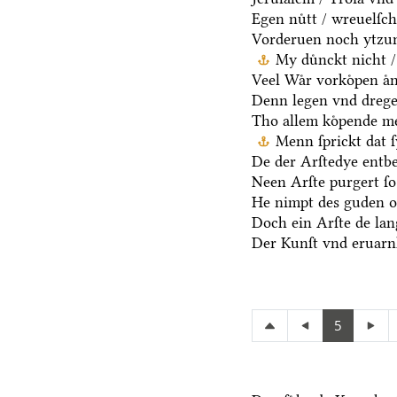
Egen nuͤtt / wreuelſch
Vorderuen noch ytzun
My duͤnckt nicht /
Veel Waͤr vorkoͤpen aͤn
Denn legen vnd dregen
Tho allem koͤpende me
Menn ſprickt dat ſ
De der Arſtedye entb
Neen Arſte purgert ſo 
He nimpt des guden oc
Doch ein Arſte de lang
Der Kunſt vnd eruarnh
5