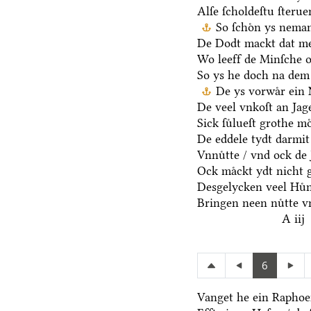
Alſe ſcholdeſtu ſteru
So ſchoͤn ys nema
De Dodt mackt dat me
Wo leeff de Minſche o
So ys he doch na dem
De ys vorwaͤr ein 
De veel vnkoſt an Jage
Sick ſuͤlueſt grothe mo
De eddele tydt darmit
Vnnuͤtte / vnd ock de 
Ock maͤckt ydt nicht 
Desgelycken veel Huͤn
Bringen neen nuͤtte v
A iij
6
Vanget he ein Raphoen