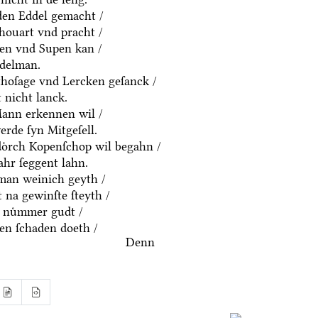
yden Eddel gemacht /
houart vnd pracht /
ten vnd Supen kan /
ddelman.
thoſage vnd Lercken geſanck /
 nicht lanck.
Mann erkennen wil /
rde ſyn Mitgeſell.
doͤrch Kopenſchop wil begahn /
hr ſeggent lahn.
an weinich geyth /
 na gewinſte ſteyth /
 nuͤmmer gudt /
n ſchaden doeth /
Denn