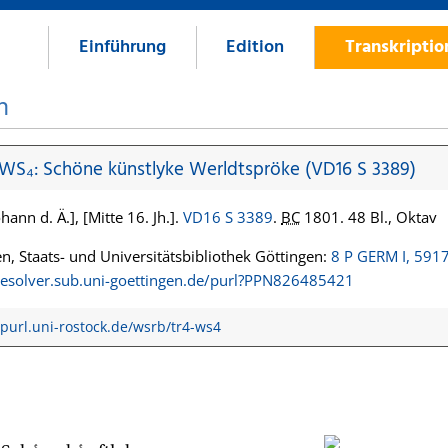
Einführung
Edition
Transkripti
n
 WS₄: Schöne künstlyke Werldtspröke (VD16 S 3389)
hann d. Ä.], [Mitte 16. Jh.].
VD16 S 3389
.
BC
1801. 48 Bl., Oktav
n, Staats- und Universitätsbibliothek Göttingen:
8 P GERM I, 591
/resolver.sub.uni-goettingen.de/purl?PPN826485421
/purl.uni-rostock.de/wsrb/tr4-ws4