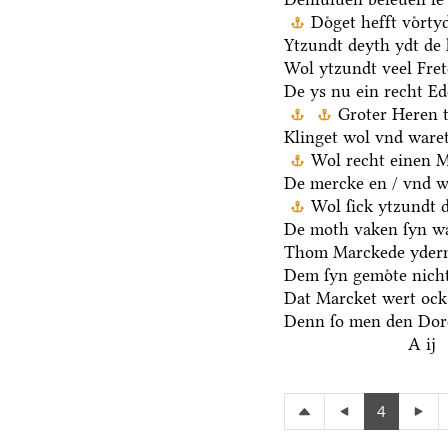
Doͤget hefft voͤrt
Ytzundt deyth ydt de 
Wol ytzundt veel Fre
De ys nu ein recht E
Groter Heren 
Klinget wol vnd waret
Wol recht einen 
De mercke en / vnd we
Wol ſick ytzundt 
De moth vaken ſyn wa
Thom Marckede yderm
Dem ſyn gemoͤte nicht
Dat Marcket wert ock
Denn ſo men den Dore
A ij
4