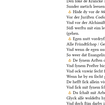
Den ſoͤke de Krancke 
Sunder metich leeuen 
Hoͤde dy vor de
Me
Vor der Juriſten
Codic
Vnd vor der Alchimiſ
Suͤß werſtu mit eim l
(gehen.
Egen nutt vordryff
Alle Fruͤndtſchop / G
Vnd wenn de egen nut
So weer dat Euangeli
De ſynem Arſten d
Vnd ſynem Preſter bic
Vnd ock vnwaͤr ſecht
Wenn he by en ſoͤcht g
De hefft ſick allein vo
Vnd ſick mit ſynem ſ
Du ſchalt mit Arb
Glyck alſe woldeſtu h
Vnd doch ſtaͤn darby i