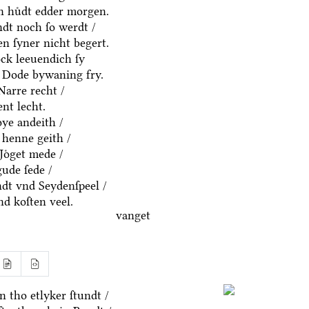
en huͤdt edder morgen.
ndt noch ſo werdt /
n ſyner nicht begert.
ck leeuendich ſy
 Dode bywaning fry.
Narre recht /
nt lecht.
ͤye andeith /
 henne geith /
Joͤget mede /
gude ſede /
dt vnd Seydenſpeel /
nd koſten veel.
vanget
 tho etlyker ſtundt /