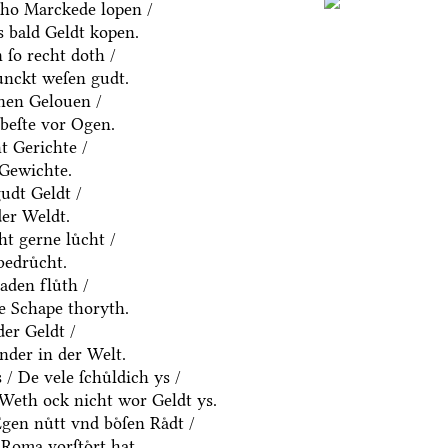
ho Marckede lopen /
 bald Geldt kopen.
ſo recht doth /
ͤnckt weſen gudt.
nen Gelouen /
beſte vor Ogen.
t Gerichte /
 Gewichte.
udt Geldt /
der Weldt.
t gerne luͤcht /
edruͤcht.
den fluͤth /
e Schape thoryth.
er Geldt /
nder in der Welt.
 De vele ſchuͤldich ys /
/ Weth ock nicht wor Geldt ys.
en nuͤtt vnd boͤſen Raͤdt /
Roma vorſtoͤrt hat.