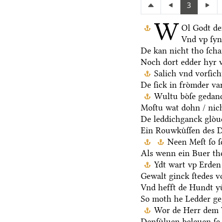
3
W
Ol Godt de
Vnd vp ſy
De kan nicht tho ſch
Noch dort edder hyr 
Salich vnd vorſic
De ſick in froͤmder va
Wultu boͤſe gedan
Moſtu wat dohn / nich
De leddichganck gloͤ
Ein Rouwkuͤſſen des D
Neen Meſt ſo ſ
Als wenn ein Buer th
Ydt wart vp Erden 
Gewalt ginck ſtedes v
Vnd hefft de Hundt yu
So moth he Ledder ge
Wor de Herr dem V
Denſuͤluen beleuen ſe 