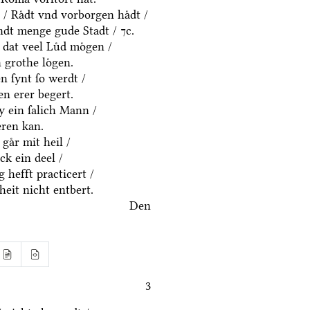
 / Raͤdt vnd vorborgen haͤdt /
dt menge gude Stadt / ⁊c.
 dat veel Luͤd moͤgen /
 grothe loͤgen.
 ſynt ſo werdt /
n erer begert.
y ein ſalich Mann /
eren kan.
gaͤr mit heil /
k ein deel /
 hefft practicert /
eit nicht entbert.
Den
3