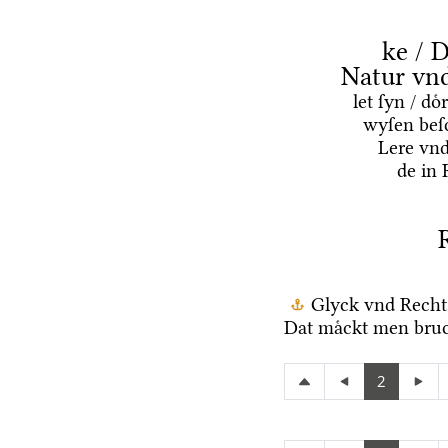
ke / D
Natur vn
let ſyn / d
wyſen beſ
Lere vn
de in 
Glyck vnd Recht
Dat maͤckt men bruc
2