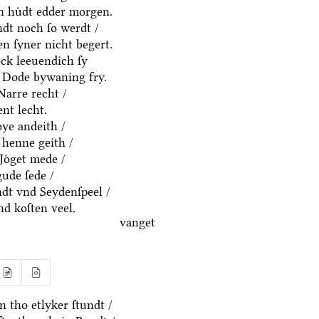
en huͤdt edder morgen.
ndt noch ſo werdt /
n ſyner nicht begert.
ck leeuendich ſy
 Dode bywaning fry.
Narre recht /
nt lecht.
ͤye andeith /
 henne geith /
Joͤget mede /
gude ſede /
dt vnd Seydenſpeel /
nd koſten veel.
vanget
 tho etlyker ſtundt /