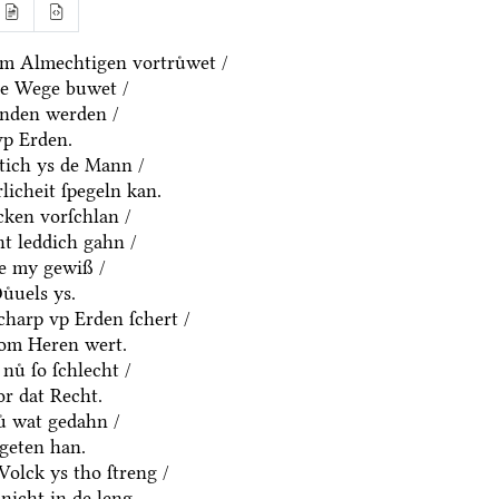
m Almechtigen vortruͤwet /
ne Wege buwet /
anden werden /
vp Erden.
htich ys de Mann /
rlicheit ſpegeln kan.
cken vorſchlan /
t leddich gahn /
ue my gewiß /
uͤuels ys.
charp vp Erden ſchert /
om Heren wert.
nuͤ ſo ſchlecht /
or dat Recht.
ͤ wat gedahn /
geten han.
olck ys tho ſtreng /
nicht in de leng.