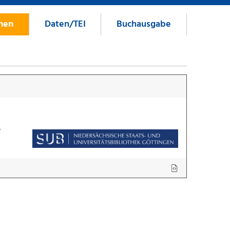
onen
Daten/TEI
Buchausgabe
7