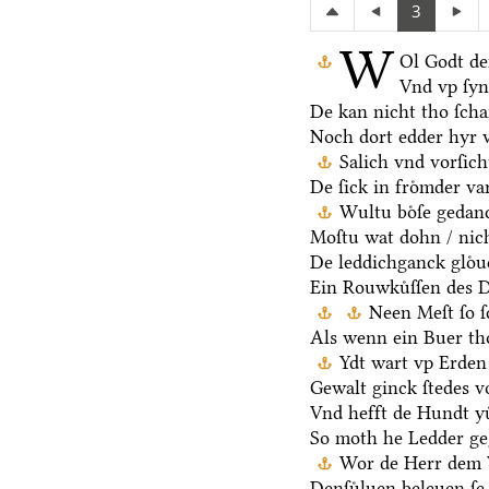
3
W
Ol Godt de
Vnd vp ſy
De kan nicht tho ſch
Noch dort edder hyr 
Salich vnd vorſic
De ſick in froͤmder va
Wultu boͤſe gedan
Moſtu wat dohn / nich
De leddichganck gloͤ
Ein Rouwkuͤſſen des D
Neen Meſt ſo ſ
Als wenn ein Buer th
Ydt wart vp Erden 
Gewalt ginck ſtedes v
Vnd hefft de Hundt yu
So moth he Ledder ge
Wor de Herr dem V
Denſuͤluen beleuen ſe 