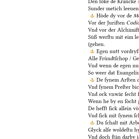
Den ſoͤke de Krancke 
Sunder metich leeuen 
Hoͤde dy vor de
Me
Vor der Juriſten
Codic
Vnd vor der Alchimiſ
Suͤß werſtu mit eim l
(gehen.
Egen nutt vordryff
Alle Fruͤndtſchop / G
Vnd wenn de egen nut
So weer dat Euangeli
De ſynem Arſten d
Vnd ſynem Preſter bic
Vnd ock vnwaͤr ſecht
Wenn he by en ſoͤcht g
De hefft ſick allein vo
Vnd ſick mit ſynem ſ
Du ſchalt mit Arb
Glyck alſe woldeſtu h
Vnd doch ſtaͤn darby i