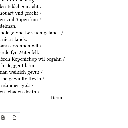
yden Eddel gemacht /
houart vnd pracht /
ten vnd Supen kan /
ddelman.
thoſage vnd Lercken geſanck /
 nicht lanck.
Mann erkennen wil /
rde ſyn Mitgeſell.
doͤrch Kopenſchop wil begahn /
hr ſeggent lahn.
an weinich geyth /
 na gewinſte ſteyth /
 nuͤmmer gudt /
n ſchaden doeth /
Denn