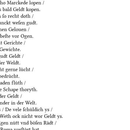
ho Marckede lopen /
 bald Geldt kopen.
ſo recht doth /
ͤnckt weſen gudt.
nen Gelouen /
beſte vor Ogen.
t Gerichte /
 Gewichte.
udt Geldt /
der Weldt.
t gerne luͤcht /
edruͤcht.
den fluͤth /
e Schape thoryth.
er Geldt /
nder in der Welt.
 De vele ſchuͤldich ys /
/ Weth ock nicht wor Geldt ys.
en nuͤtt vnd boͤſen Raͤdt /
Roma vorſtoͤrt hat.