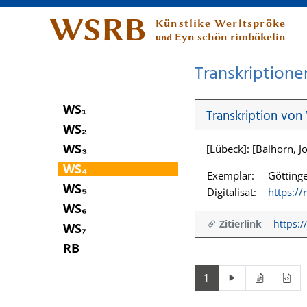
WSRB
Künstlike Werltspröke
Eyn schön rimbökelin
und
Transkriptione
WS₁
Transkription von
WS₂
WS₃
[Lübeck]: [Balhorn, Jo
WS₄
Exemplar:
Göttinge
WS₅
Digitalisat:
https:/
WS₆
Zitierlink
https:/
WS₇
RB
1