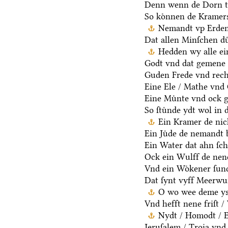
Denn wenn de Dorn t
So koͤnnen de Kramers
Nemandt vp Erden 
Dat allen Minſchen du
Hedden wy alle ei
Godt vnd dat gemene 
Guden Frede vnd rech
Eine Ele / Mathe vnd
Eine Muͤnte vnd ock g
So ſtuͤnde ydt wol in 
Ein Kramer de nich
Ein Juͤde de nemandt b
Ein Water dat ahn ſcha
Ock ein Wulff de nen
Vnd ein Woͤkener ſund
Dat ſynt vyff Meerwu
O wo wee deme ys /
Vnd hefft nene friſt 
Nydt / Homodt / Eg
Jeruſalem / Troia vnd 