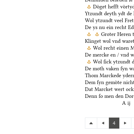
Doͤget hefft voͤrt
Ytzundt deyth ydt de 
Wol ytzundt veel Fre
De ys nu ein recht E
Groter Heren 
Klinget wol vnd waret
Wol recht einen 
De mercke en / vnd we
Wol ſick ytzundt 
De moth vaken ſyn wa
Thom Marckede yderm
Dem ſyn gemoͤte nicht
Dat Marcket wert ock
Denn ſo men den Dore
A ij
4