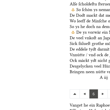
Alſe ſcholdeſtu ſteru
So ſchoͤn ys nema
De Dodt mackt dat me
Wo leeff de Minſche o
So ys he doch na dem
De ys vorwaͤr ein 
De veel vnkoſt an Jage
Sick ſuͤlueſt grothe mo
De eddele tydt darmit
Vnnuͤtte / vnd ock de 
Ock maͤckt ydt nicht 
Desgelycken veel Huͤn
Bringen neen nuͤtte v
A iij
6
Vanget he ein Raphoen