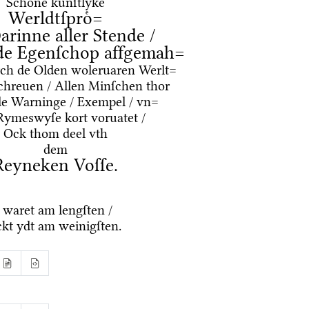
Schoͤne kuͤnſtlyke
Werldtſproͤ=
arinne aller Stende /
de Egenſchop affgemah=
oͤrch de Olden woleruaren Werlt=
chreuen / Allen Minſchen thor
de Warninge / Exempel / vn=
Rymeswyſe kort voruatet /
Ock thom deel vth
dem
Reyneken Voſſe.
 waret am lengſten /
kt ydt am weinigſten.