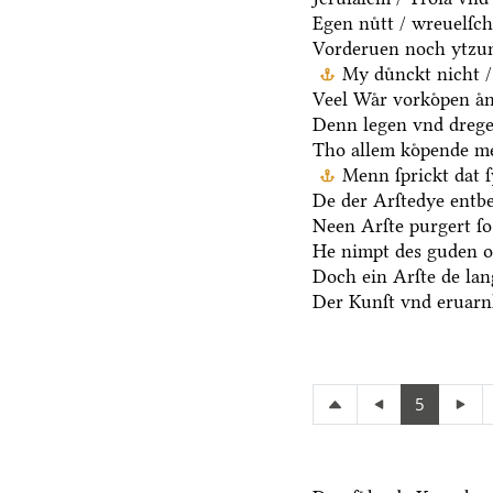
Egen nuͤtt / wreuelſch
Vorderuen noch ytzun
My duͤnckt nicht /
Veel Waͤr vorkoͤpen aͤn
Denn legen vnd dregen
Tho allem koͤpende me
Menn ſprickt dat ſ
De der Arſtedye entb
Neen Arſte purgert ſo 
He nimpt des guden oc
Doch ein Arſte de lang
Der Kunſt vnd eruarnh
5