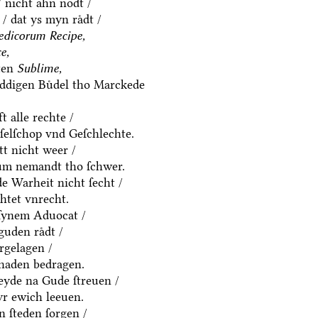
/ nicht ahn nodt /
/ dat ys myn raͤdt /
dicorum Recipe,
e,
ten
Sublime,
eddigen Buͤdel tho Marckede
t alle rechte /
eſelſchop vnd Geſchlechte.
t nicht weer /
um nemandt tho ſchwer.
e Warheit nicht ſecht /
htet vnrecht.
 ſynem Aduocat /
uden raͤdt /
ͤrgelagen /
chaden bedragen.
eyde na Gude ſtreuen /
yr ewich leeuen.
n ſteden ſorgen /