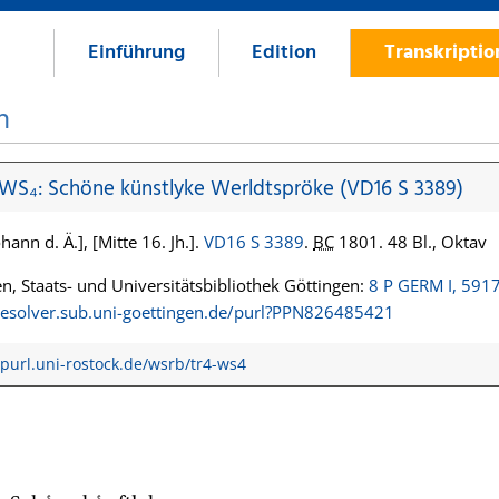
Einführung
Edition
Transkripti
n
 WS₄: Schöne künstlyke Werldtspröke (VD16 S 3389)
hann d. Ä.], [Mitte 16. Jh.].
VD16 S 3389
.
BC
1801. 48 Bl., Oktav
n, Staats- und Universitätsbibliothek Göttingen:
8 P GERM I, 591
/resolver.sub.uni-goettingen.de/purl?PPN826485421
/purl.uni-rostock.de/wsrb/tr4-ws4