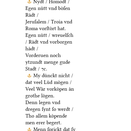
Nydt / Homodt /
Egen nuͤtt vnd boͤſen
Raͤdt /
Jeruſalem / Troia vnd
Roma vorſtoͤrt hat.
Egen nuͤtt / wreuelſch
/ Raͤdt vnd vorborgen
haͤdt /
Vorderuen noch
ytzundt menge gude
Stadt / ⁊c.
My duͤnckt nicht /
dat veel Luͤd moͤgen /
Veel Waͤr vorkoͤpen aͤn
grothe loͤgen.
Denn legen vnd
dregen ſynt ſo werdt /
Tho allem koͤpende
men erer begert.
Menn ſprickt dat ſy