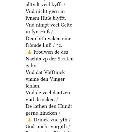
alltydt veel kyfft /
Vnd nicht gern in
ſynem Huſe blyfft.
Vnd nimpt veel Geſte
in ſyn Huß /
Dem bith vaken eine
froͤmde Luß / ⁊c.
Frouwen de des
Nachts vp der Straten
gahn.
Vnd dat Voͤfftinck
vmme den Vinger
ſchlan.
Vnd de veel dantzen
vnd drincken /
De lathen den Hundt
gerne hincken /
Drinck vnd yth /
Godt nicht vorgith /