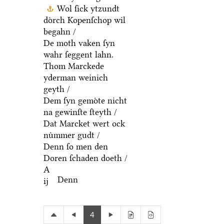
Wol ſick ytzundt
doͤrch Kopenſchop wil
begahn /
De moth vaken ſyn
wahr ſeggent lahn.
Thom Marckede
yderman weinich
geyth /
Dem ſyn gemoͤte nicht
na gewinſte ſteyth /
Dat Marcket wert ock
nuͤmmer gudt /
Denn ſo men den
Doren ſchaden doeth /
A
Denn
ij
4