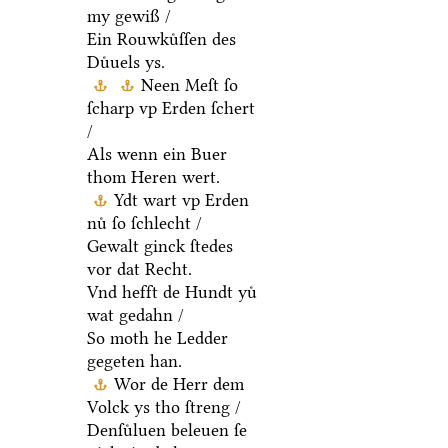
my gewiß /
Ein Rouwkuͤſſen des
Duͤuels ys.
Neen Meſt ſo
ſcharp vp Erden ſchert
/
Als wenn ein Buer
thom Heren wert.
Ydt wart vp Erden
nuͤ ſo ſchlecht /
Gewalt ginck ſtedes
vor dat Recht.
Vnd hefft de Hundt yuͤ
wat gedahn /
So moth he Ledder
gegeten han.
Wor de Herr dem
Volck ys tho ſtreng /
Denſuͤluen beleuen ſe