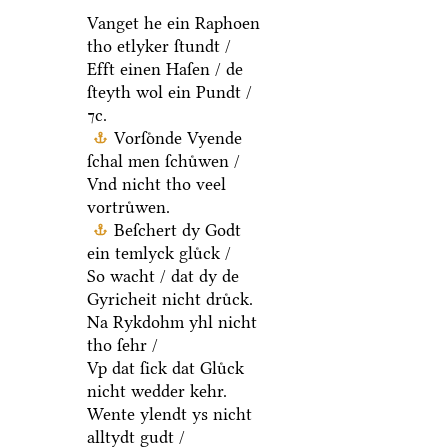
Vanget he ein Raphoen
tho etlyker ſtundt /
Efft einen Haſen / de
ſteyth wol ein Pundt /
⁊c.
Vorſoͤnde Vyende
ſchal men ſchuͤwen /
Vnd nicht tho veel
vortruͤwen.
Beſchert dy Godt
ein temlyck gluͤck /
So wacht / dat dy de
Gyricheit nicht druͤck.
Na Rykdohm yhl nicht
tho ſehr /
Vp dat ſick dat Gluͤck
nicht wedder kehr.
Wente ylendt ys nicht
alltydt gudt /