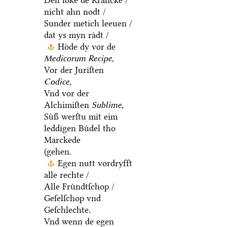
Den ſoͤke de Krancke /
nicht ahn nodt /
Sunder metich leeuen /
dat ys myn raͤdt /
Hoͤde dy vor de
Medicorum Recipe,
Vor der Juriſten
Codice,
Vnd vor der
Alchimiſten
Sublime,
Suͤß werſtu mit eim
leddigen Buͤdel tho
Marckede
(gehen.
Egen nutt vordryfft
alle rechte /
Alle Fruͤndtſchop /
Geſelſchop vnd
Geſchlechte.
Vnd wenn de egen