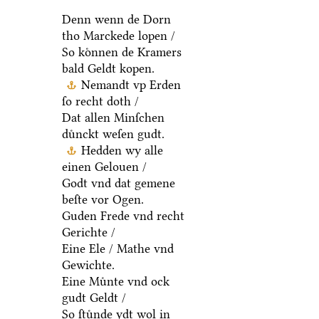
Denn wenn de Dorn
tho Marckede lopen /
So koͤnnen de Kramers
bald Geldt kopen.
Nemandt vp Erden
ſo recht doth /
Dat allen Minſchen
duͤnckt weſen gudt.
Hedden wy alle
einen Gelouen /
Godt vnd dat gemene
beſte vor Ogen.
Guden Frede vnd recht
Gerichte /
Eine Ele / Mathe vnd
Gewichte.
Eine Muͤnte vnd ock
gudt Geldt /
So ſtuͤnde ydt wol in