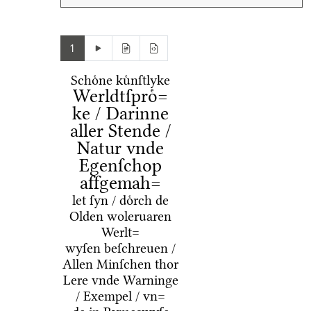
1
Schoͤne kuͤnſtlyke
Werldtſproͤ=
ke / Darinne
aller Stende /
Natur vnde
Egenſchop
affgemah=
let ſyn / doͤrch de
Olden woleruaren
Werlt=
wyſen beſchreuen /
Allen Minſchen thor
Lere vnde Warninge
/ Exempel / vn=