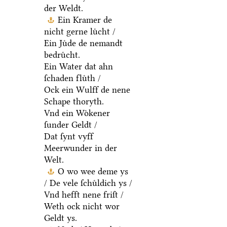
der Weldt.
Ein Kramer de
nicht gerne luͤcht /
Ein Juͤde de nemandt
bedruͤcht.
Ein Water dat ahn
ſchaden fluͤth /
Ock ein Wulff de nene
Schape thoryth.
Vnd ein Woͤkener
ſunder Geldt /
Dat ſynt vyff
Meerwunder in der
Welt.
O wo wee deme ys
/ De vele ſchuͤldich ys /
Vnd hefft nene friſt /
Weth ock nicht wor
Geldt ys.