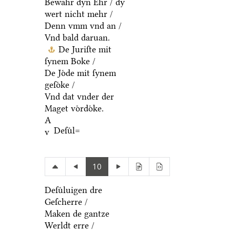
Bewahr dyn Ehr / dy
wert nicht mehr /
Denn vmm vnd an /
Vnd bald daruan.
De Juriſte mit
ſynem Boke /
De Joͤde mit ſynem
geſoͤke /
Vnd dat vnder der
Maget voͤrdoͤke.
A
Deſuͤl=
v
10
Deſuͤluigen dre
Geſcherre /
Maken de gantze
Werldt erre /