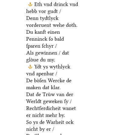
Eth vnd drinck vnd
hebb vor gudt /
Denn tydtlyck
vorderuent wehe doth.
Du kanſt einen
Penninck ſo bald
ſparen ſchyr /
Als gewinnen / dat
gloͤue du my.
Ydt ys wythlyck
vnd apenbar /
De boͤſen Wercke de
maken dat klar.
Dat de Truͤw van der
Werldt geweken ſy /
Rechtferdicheit wanet
er nicht mehr by.
So ys de Warheit ock
nicht by er /