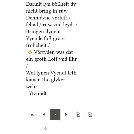
Darmit ſyn boͤßheit dy
nicht bring in ruͤw.
Denn dyne vorluſt /
ſchad / ruͤw vnd leydt /
Bringen dynem
Vyende ſuͤß grote
froͤlicheit /
Voͤrtyden was dat
ein groth Loff vnd Ehr
/
Wol ſynen Vyendt leth
kamen tho glyker
wehr.
Ytzundt
7
4