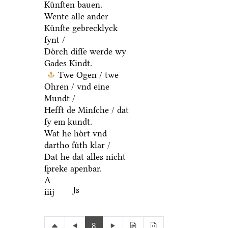
Kuͤnſten bauen.
Wente alle ander
Kuͤnſte gebrecklyck
ſynt /
Doͤrch diſſe werde wy
Gades Kindt.
Twe Ogen / twe
Ohren / vnd eine
Mundt /
Hefft de Minſche / dat
ſy em kundt.
Wat he hoͤrt vnd
dartho ſuͤth klar /
Dat he dat alles nicht
ſpreke apenbar.
A
Js
iiij
8