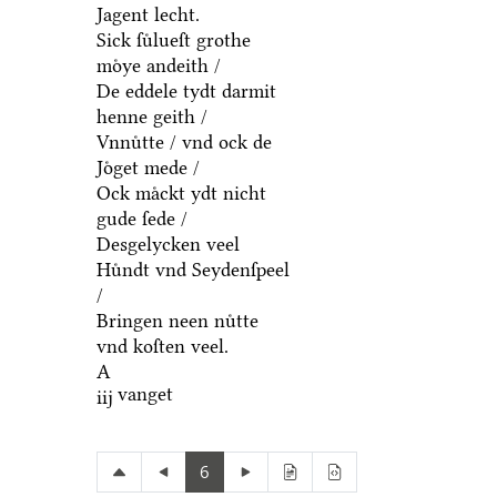
Jagent lecht.
Sick ſuͤlueſt grothe
moͤye andeith /
De eddele tydt darmit
henne geith /
Vnnuͤtte / vnd ock de
Joͤget mede /
Ock maͤckt ydt nicht
gude ſede /
Desgelycken veel
Huͤndt vnd Seydenſpeel
/
Bringen neen nuͤtte
vnd koſten veel.
A
vanget
iij
6