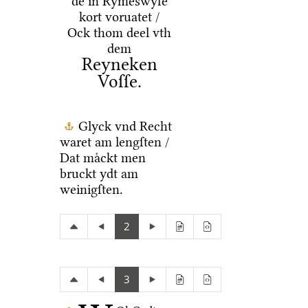
de in Rymeswyſe
kort voruatet /
Ock thom deel vth
dem
Reyneken
Voſſe.
Glyck vnd Recht
waret am lengſten /
Dat maͤckt men
bruckt ydt am
weinigſten.
2
3