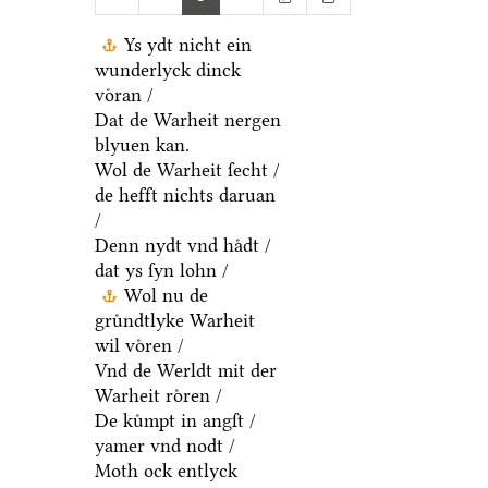
Ys ydt nicht ein
wunderlyck dinck
voͤran /
Dat de Warheit nergen
blyuen kan.
Wol de Warheit ſecht /
de hefft nichts daruan
/
Denn nydt vnd haͤdt /
dat ys ſyn lohn /
Wol nu de
gruͤndtlyke Warheit
wil voͤren /
Vnd de Werldt mit der
Warheit roͤren /
De kuͤmpt in angſt /
yamer vnd nodt /
Moth ock entlyck