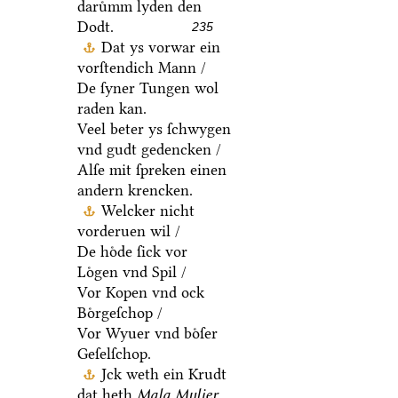
daruͤmm lyden den
Dodt.
235
Dat ys vorwar ein
vorſtendich Mann /
De ſyner Tungen wol
raden kan.
Veel beter ys ſchwygen
vnd gudt gedencken /
Alſe mit ſpreken einen
andern krencken.
Welcker nicht
vorderuen wil /
De hoͤde ſick vor
Loͤgen vnd Spil /
Vor Kopen vnd ock
Boͤrgeſchop /
Vor Wyuer vnd boͤſer
Geſelſchop.
Jck weth ein Krudt
dat heth
Mala Mulier,