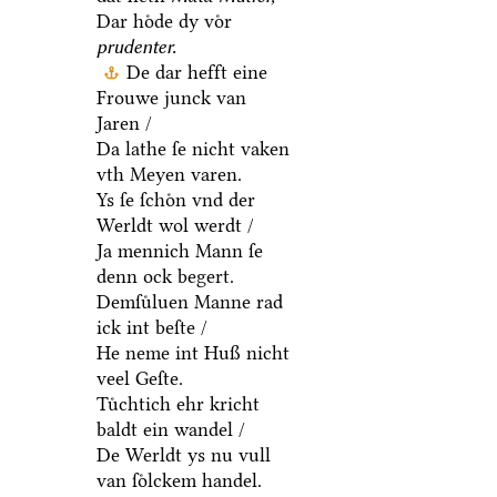
Dar hoͤde dy voͤr
prudenter.
De dar hefft eine
Frouwe junck van
Jaren /
Da lathe ſe nicht vaken
vth Meyen varen.
Ys ſe ſchoͤn vnd der
Werldt wol werdt /
Ja mennich Mann ſe
denn ock begert.
Demſuͤluen Manne rad
ick int beſte /
He neme int Huß nicht
veel Geſte.
Tuͤchtich ehr kricht
baldt ein wandel /
De Werldt ys nu vull
van ſoͤlckem handel.