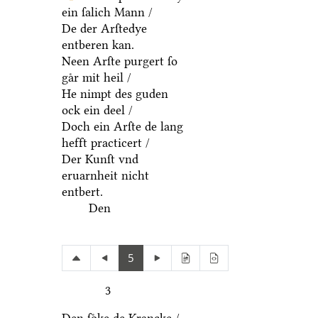
ein ſalich Mann /
De der Arſtedye
entberen kan.
Neen Arſte purgert ſo
gaͤr mit heil /
He nimpt des guden
ock ein deel /
Doch ein Arſte de lang
hefft practicert /
Der Kunſt vnd
eruarnheit nicht
entbert.
Den
5
3