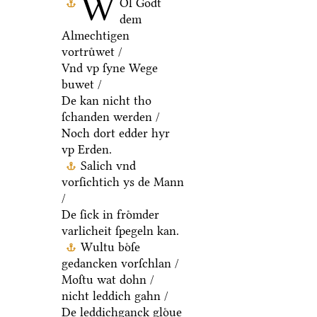
W
Ol Godt
dem
Almechtigen
vortruͤwet /
Vnd vp ſyne Wege
buwet /
De kan nicht tho
ſchanden werden /
Noch dort edder hyr
vp Erden.
Salich vnd
vorſichtich ys de Mann
/
De ſick in froͤmder
varlicheit ſpegeln kan.
Wultu boͤſe
gedancken vorſchlan /
Moſtu wat dohn /
nicht leddich gahn /
De leddichganck gloͤue