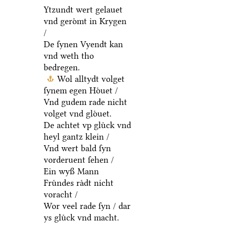
Ytzundt wert gelauet
vnd geroͤmt in Krygen
/
De ſynen Vyendt kan
vnd weth tho
bedregen.
Wol alltydt volget
ſynem egen Hoͤuet /
Vnd gudem rade nicht
volget vnd gloͤuet.
De achtet vp gluͤck vnd
heyl gantz klein /
Vnd wert bald ſyn
vorderuent ſehen /
Ein wyß Mann
Fruͤndes raͤdt nicht
voracht /
Wor veel rade ſyn / dar
ys gluͤck vnd macht.