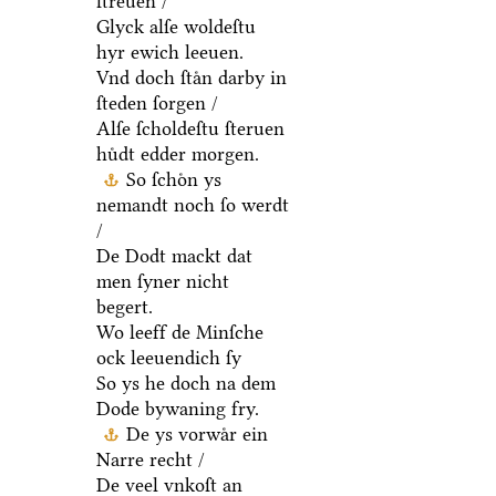
ſtreuen /
Glyck alſe woldeſtu
hyr ewich leeuen.
Vnd doch ſtaͤn darby in
ſteden ſorgen /
Alſe ſcholdeſtu ſteruen
huͤdt edder morgen.
So ſchoͤn ys
nemandt noch ſo werdt
/
De Dodt mackt dat
men ſyner nicht
begert.
Wo leeff de Minſche
ock leeuendich ſy
So ys he doch na dem
Dode bywaning fry.
De ys vorwaͤr ein
Narre recht /
De veel vnkoſt an