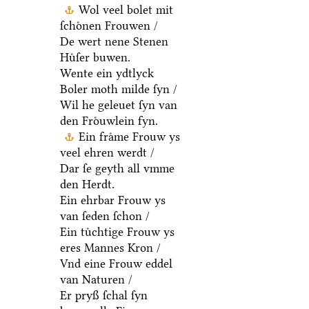
Wol veel bolet mit
ſchoͤnen Frouwen /
De wert nene Stenen
Huͤſer buwen.
Wente ein ydtlyck
Boler moth milde ſyn /
Wil he geleuet ſyn van
den Froͤuwlein fyn.
Ein fraͤme Frouw ys
veel ehren werdt /
Dar ſe geyth all vmme
den Herdt.
Ein ehrbar Frouw ys
van ſeden ſchon /
Ein tuͤchtige Frouw ys
eres Mannes Kron /
Vnd eine Frouw eddel
van Naturen /
Er pryß ſchal ſyn