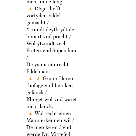
nicht in de leng.
Doͤget hefft
voͤrtyden Eddel
gemacht /
Ytzundt deyth ydt de
houart vnd pracht /
Wol ytzundt veel
Freten vnd Supen kan
/
De ys nu ein recht
Eddelman.
Groter Heren
thoſage vnd Lercken
geſanck /
Klinget wol vnd waret
nicht lanck.
Wol recht einen
Mann erkennen wil /
De mercke en / vnd
werde ſyn Mitgeſell.