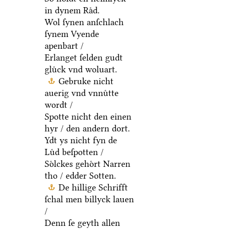
in dynem Raͤd.
Wol ſynen anſchlach
ſynem Vyende
apenbart /
Erlanget ſelden gudt
gluͤck vnd woluart.
Gebruke nicht
auerig vnd vnnuͤtte
wordt /
Spotte nicht den einen
hyr / den andern dort.
Ydt ys nicht fyn de
Luͤd beſpotten /
Soͤlckes gehoͤrt Narren
tho / edder Sotten.
De hillige Schrifft
ſchal men billyck lauen
/
Denn ſe geyth allen