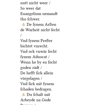
nutt nicht weer /
So weer dat
Euangelium nemandt
tho ſchwer.
De ſynem Arſten
de Warheit nicht ſecht
/
Vnd ſynem Preſter
bichtet vnrecht.
Vnd ock vnwaͤr ſecht
ſynem Aduocat /
Wenn he by en ſoͤcht
guden raͤdt /
De hefft ſick allein
voͤrgelagen /
Vnd ſick mit ſynem
ſchaden bedragen.
Du ſchalt mit
Arbeyde na Gude