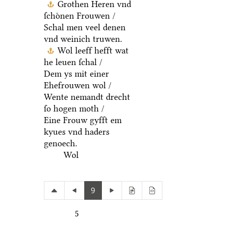
Grothen Heren vnd
ſchoͤnen Frouwen /
Schal men veel denen
vnd weinich truwen.
Wol leeff hefft wat
he leuen ſchal /
Dem ys mit einer
Ehefrouwen wol /
Wente nemandt drecht
ſo hogen moth /
Eine Frouw gyfft em
kyues vnd haders
genoech.
Wol
9
5