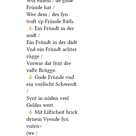
Wol einem / de gude
Fruͤnde hat /
Wee dem / des ſyn
troſt vp Fruͤnde ſtaͤth.
Ein Fruͤndt in der
nodt /
Ein Fruͤndt in der daͤdt
Vnd ein Fruͤndt achter
ruͤgge /
Vorwar dat ſynt dre
vaſte Bruͤgge.
Gude Fruͤnde vnd
ein vorſoͤcht Schwerdt
/
Synt in noͤden veel
Geldes wert.
Mit Liſticheit brick
dynem Vyende ſyn
vntruͤ=
(we /