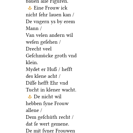
bauen alle Figuren.
Eine Frouw ick
nicht ſehr lauen kan /
De vngern ys by erem
Mann /
Van velen andern wil
weſen geſehen /
Drecht veel
Geſchmuͤcke groth vnd
klein.
Mydet er Huß / hefft
des klene acht /
Diſſe hefft Ehr vnd
Tucht in klener wacht.
De nicht wil
hebben ſyne Frouw
allene /
Dem geſchuͤth recht /
dat ſe wert gemene.
De mit ſyner Frouwen