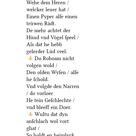
Wehe dem Heren /
welcker leuer hat /
Einen Pyper alſe einen
truͤwen Raͤdt.
De mehr achtet der
Huͤnd vnd Voͤgel ſpeel /
Als dat he hebb
gelerder Luͤd veel.
Do Roboam nicht
volgen wold /
Den olden Wyſen / alſe
he ſchold.
Vnd volgde den Narren
/ do vorloer
He tein Geſchlechte /
vnd bleeff ein Doer.
Wultu dat dyn
anſchlach wol vort
ghat /
So holdt en heimlyck