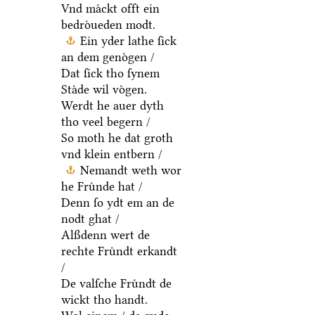
Vnd maͤckt offt ein
bedroͤueden modt.
Ein yder lathe ſick
an dem genoͤgen /
Dat ſick tho ſynem
Staͤde wil voͤgen.
Werdt he auer dyth
tho veel begern /
So moth he dat groth
vnd klein entbern /
Nemandt weth wor
he Fruͤnde hat /
Denn ſo ydt em an de
nodt ghat /
Alßdenn wert de
rechte Fruͤndt erkandt
/
De valſche Fruͤndt de
wickt tho handt.