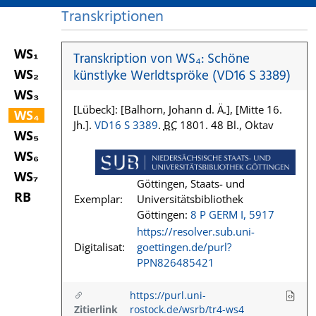
Transkriptionen
WS₁
Transkription von WS₄: Schöne
WS₂
künstlyke Werldtspröke (VD16 S 3389)
WS₃
[Lübeck]: [Balhorn, Johann d. Ä.], [Mitte 16.
WS₄
Jh.].
VD16 S 3389
.
BC
1801. 48 Bl., Oktav
WS₅
WS₆
WS₇
Göttingen, Staats- und
RB
Exemplar:
Universitätsbibliothek
Göttingen:
8 P GERM I, 5917
https://resolver.sub.uni-
Digitalisat:
goettingen.de/purl?
PPN826485421
https://purl.uni-
Zitierlink
rostock.de/wsrb/tr4-ws4