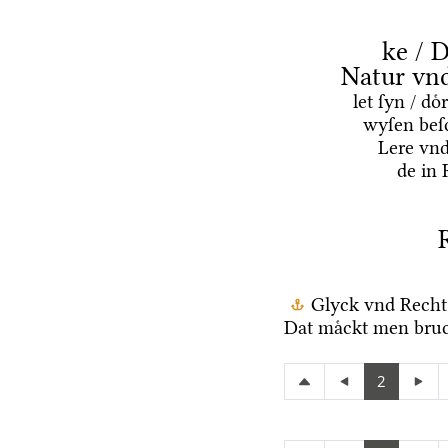
ke / D
Natur vn
let ſyn / d
wyſen beſ
Lere vn
de in 
Glyck vnd Recht
Dat maͤckt men bruc
2