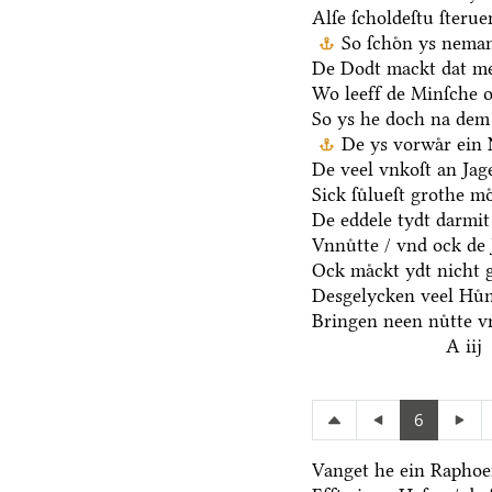
Alſe ſcholdeſtu ſteru
So ſchoͤn ys nema
De Dodt mackt dat me
Wo leeff de Minſche o
So ys he doch na dem
De ys vorwaͤr ein 
De veel vnkoſt an Jage
Sick ſuͤlueſt grothe mo
De eddele tydt darmit
Vnnuͤtte / vnd ock de 
Ock maͤckt ydt nicht 
Desgelycken veel Huͤn
Bringen neen nuͤtte v
A iij
6
Vanget he ein Raphoen