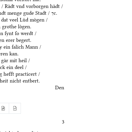
 / Raͤdt vnd vorborgen haͤdt /
dt menge gude Stadt / ⁊c.
 dat veel Luͤd moͤgen /
 grothe loͤgen.
 ſynt ſo werdt /
n erer begert.
y ein ſalich Mann /
eren kan.
gaͤr mit heil /
k ein deel /
 hefft practicert /
eit nicht entbert.
Den
3