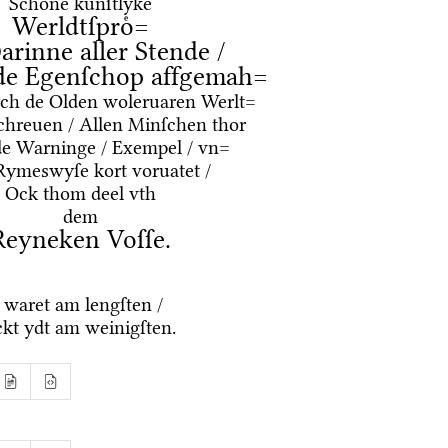
Schoͤne kuͤnſtlyke
Werldtſproͤ=
arinne aller Stende /
de Egenſchop affgemah=
oͤrch de Olden woleruaren Werlt=
chreuen / Allen Minſchen thor
de Warninge / Exempel / vn=
Rymeswyſe kort voruatet /
Ock thom deel vth
dem
Reyneken Voſſe.
 waret am lengſten /
kt ydt am weinigſten.