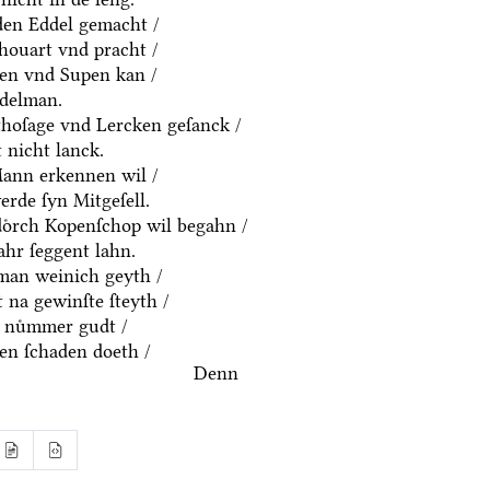
yden Eddel gemacht /
houart vnd pracht /
ten vnd Supen kan /
ddelman.
thoſage vnd Lercken geſanck /
 nicht lanck.
Mann erkennen wil /
rde ſyn Mitgeſell.
doͤrch Kopenſchop wil begahn /
hr ſeggent lahn.
an weinich geyth /
 na gewinſte ſteyth /
 nuͤmmer gudt /
n ſchaden doeth /
Denn