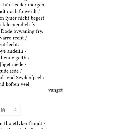
en huͤdt edder morgen.
ndt noch ſo werdt /
n ſyner nicht begert.
ck leeuendich ſy
 Dode bywaning fry.
Narre recht /
nt lecht.
ͤye andeith /
 henne geith /
Joͤget mede /
gude ſede /
dt vnd Seydenſpeel /
nd koſten veel.
vanget
 tho etlyker ſtundt /