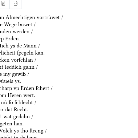
m Almechtigen vortruͤwet /
ne Wege buwet /
anden werden /
vp Erden.
htich ys de Mann /
rlicheit ſpegeln kan.
cken vorſchlan /
t leddich gahn /
ue my gewiß /
uͤuels ys.
charp vp Erden ſchert /
om Heren wert.
nuͤ ſo ſchlecht /
or dat Recht.
ͤ wat gedahn /
geten han.
olck ys tho ſtreng /
nicht in de leng.