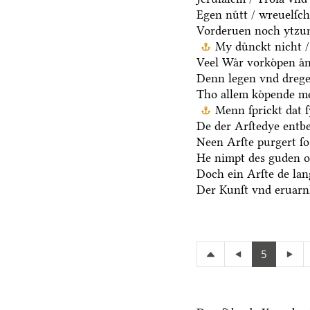
Egen nuͤtt / wreuelſch
Vorderuen noch ytzun
My duͤnckt nicht /
Veel Waͤr vorkoͤpen aͤn
Denn legen vnd dregen
Tho allem koͤpende me
Menn ſprickt dat ſ
De der Arſtedye entb
Neen Arſte purgert ſo 
He nimpt des guden oc
Doch ein Arſte de lang
Der Kunſt vnd eruarnh
5