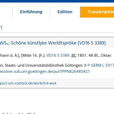
Einführung
Edition
Transkripti
n
 WS₄: Schöne künstlyke Werldtspröke (VD16 S 3389)
hann d. Ä.], [Mitte 16. Jh.].
VD16 S 3389
.
BC
1801. 48 Bl., Oktav
n, Staats- und Universitätsbibliothek Göttingen:
8 P GERM I, 591
/resolver.sub.uni-goettingen.de/purl?PPN826485421
/purl.uni-rostock.de/wsrb/tr4-ws4