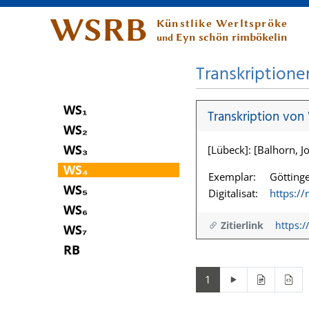
WSRB
Künstlike Werltspröke
Eyn schön rimbökelin
und
Transkriptione
WS₁
Transkription von
WS₂
WS₃
[Lübeck]: [Balhorn, Jo
WS₄
Exemplar:
Göttinge
WS₅
Digitalisat:
https:/
WS₆
Zitierlink
https:/
WS₇
RB
1