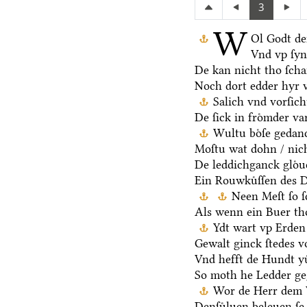
3
W
Ol Godt de
Vnd vp ſy
De kan nicht tho ſch
Noch dort edder hyr 
Salich vnd vorſic
De ſick in froͤmder va
Wultu boͤſe gedan
Moſtu wat dohn / nich
De leddichganck gloͤ
Ein Rouwkuͤſſen des D
Neen Meſt ſo ſ
Als wenn ein Buer th
Ydt wart vp Erden 
Gewalt ginck ſtedes v
Vnd hefft de Hundt yu
So moth he Ledder ge
Wor de Herr dem V
Denſuͤluen beleuen ſe 