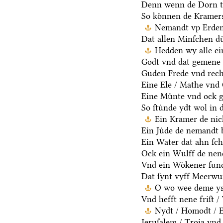
Denn wenn de Dorn t
So koͤnnen de Kramers
Nemandt vp Erden 
Dat allen Minſchen du
Hedden wy alle ei
Godt vnd dat gemene 
Guden Frede vnd rech
Eine Ele / Mathe vnd
Eine Muͤnte vnd ock g
So ſtuͤnde ydt wol in 
Ein Kramer de nich
Ein Juͤde de nemandt b
Ein Water dat ahn ſcha
Ock ein Wulff de nen
Vnd ein Woͤkener ſund
Dat ſynt vyff Meerwu
O wo wee deme ys /
Vnd hefft nene friſt 
Nydt / Homodt / Eg
Jeruſalem / Troia vnd 