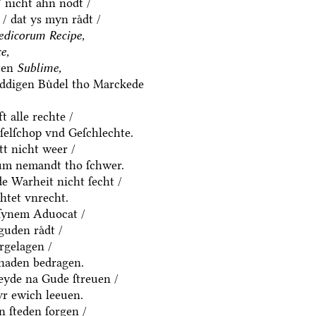
/ nicht ahn nodt /
/ dat ys myn raͤdt /
dicorum Recipe,
e,
ten
Sublime,
eddigen Buͤdel tho Marckede
t alle rechte /
eſelſchop vnd Geſchlechte.
t nicht weer /
um nemandt tho ſchwer.
e Warheit nicht ſecht /
htet vnrecht.
 ſynem Aduocat /
uden raͤdt /
ͤrgelagen /
chaden bedragen.
eyde na Gude ſtreuen /
yr ewich leeuen.
n ſteden ſorgen /