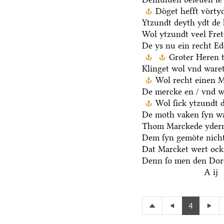
Doͤget hefft voͤrt
Ytzundt deyth ydt de 
Wol ytzundt veel Fre
De ys nu ein recht E
Groter Heren 
Klinget wol vnd waret
Wol recht einen 
De mercke en / vnd we
Wol ſick ytzundt 
De moth vaken ſyn wa
Thom Marckede yderm
Dem ſyn gemoͤte nicht
Dat Marcket wert ock
Denn ſo men den Dore
A ij
4