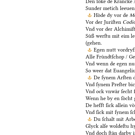
Den ſoͤke de Krancke 
Sunder metich leeuen 
Hoͤde dy vor de
Me
Vor der Juriſten
Codic
Vnd vor der Alchimiſ
Suͤß werſtu mit eim l
(gehen.
Egen nutt vordryff
Alle Fruͤndtſchop / G
Vnd wenn de egen nut
So weer dat Euangeli
De ſynem Arſten d
Vnd ſynem Preſter bic
Vnd ock vnwaͤr ſecht
Wenn he by en ſoͤcht g
De hefft ſick allein vo
Vnd ſick mit ſynem ſ
Du ſchalt mit Arb
Glyck alſe woldeſtu h
Vnd doch ſtaͤn darby i