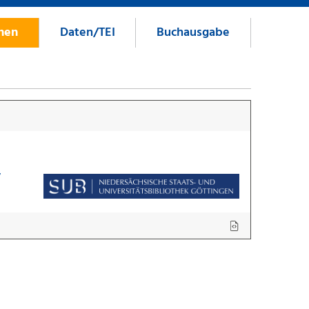
onen
Daten/TEI
Buchausgabe
7