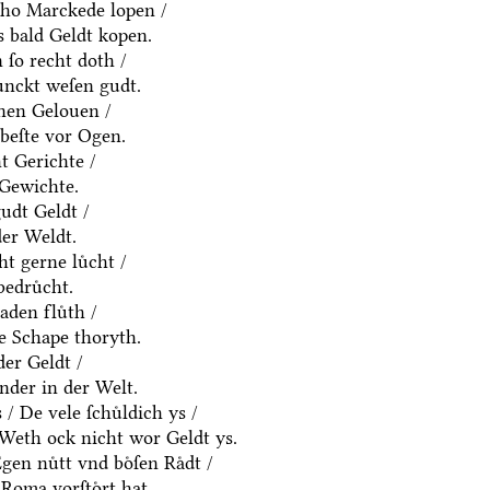
ho Marckede lopen /
 bald Geldt kopen.
ſo recht doth /
ͤnckt weſen gudt.
nen Gelouen /
beſte vor Ogen.
t Gerichte /
 Gewichte.
udt Geldt /
der Weldt.
t gerne luͤcht /
edruͤcht.
den fluͤth /
e Schape thoryth.
er Geldt /
nder in der Welt.
 De vele ſchuͤldich ys /
/ Weth ock nicht wor Geldt ys.
en nuͤtt vnd boͤſen Raͤdt /
Roma vorſtoͤrt hat.