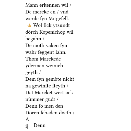
Mann erkennen wil /
De mercke en / vnd
werde ſyn Mitgeſell.
Wol ſick ytzundt
doͤrch Kopenſchop wil
begahn /
De moth vaken ſyn
wahr ſeggent lahn.
Thom Marckede
yderman weinich
geyth /
Dem ſyn gemoͤte nicht
na gewinſte ſteyth /
Dat Marcket wert ock
nuͤmmer gudt /
Denn ſo men den
Doren ſchaden doeth /
A
Denn
ij