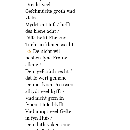
Drecht veel
Geſchmuͤcke groth vnd
klein.
Mydet er Huß / hefft
des klene acht /
Diſſe hefft Ehr vnd
Tucht in klener wacht.
De nicht wil
hebben ſyne Frouw
allene /
Dem geſchuͤth recht /
dat ſe wert gemene.
De mit ſyner Frouwen
alltydt veel kyfft /
Vnd nicht gern in
ſynem Huſe blyfft.
Vnd nimpt veel Geſte
in ſyn Huß /
Dem bith vaken eine