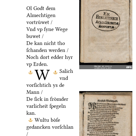
Ol Godt dem
Almechtigen
vortruͤwet /
Vnd vp ſyne Wege
buwet /
De kan nicht tho
ſchanden werden /
Noch dort edder hyr
vp Erden.
W
Salich
vnd
vorſichtich ys de
Mann /
De ſick in froͤmder
varlicheit ſpegeln
kan.
Wultu boͤſe
gedancken vorſchlan
/