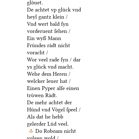
gloͤuet.
De achtet vp gluͤck vnd
heyl gantz klein /
Vnd wert bald ſyn
vorderuent ſehen /
Ein wyß Mann
Fruͤndes raͤdt nicht
voracht /
Wor veel rade ſyn / dar
ys gluͤck vnd macht.
Wehe dem Heren /
welcker leuer hat /
Einen Pyper alſe einen
truͤwen Raͤdt.
De mehr achtet der
Huͤnd vnd Voͤgel ſpeel /
Als dat he hebb
gelerder Luͤd veel.
Do Roboam nicht
volgen wold /