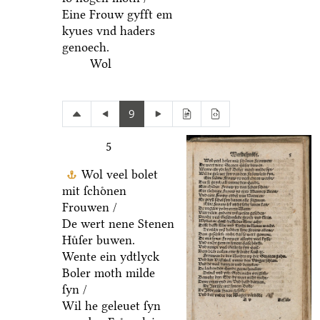
Eine Frouw gyfft em
kyues vnd haders
genoech.
Wol
9
5
Wol veel bolet
mit ſchoͤnen
Frouwen /
De wert nene Stenen
Huͤſer buwen.
Wente ein ydtlyck
Boler moth milde
ſyn /
Wil he geleuet ſyn