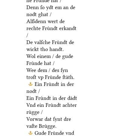
he Fruͤnde hat /
Denn ſo ydt em an de
nodt ghat /
Alßdenn wert de
rechte Fruͤndt erkandt
/
De valſche Fruͤndt de
wickt tho handt.
Wol einem / de gude
Fruͤnde hat /
Wee dem / des ſyn
troſt vp Fruͤnde ſtaͤth.
Ein Fruͤndt in der
nodt /
Ein Fruͤndt in der daͤdt
Vnd ein Fruͤndt achter
ruͤgge /
Vorwar dat ſynt dre
vaſte Bruͤgge.
Gude Fruͤnde vnd