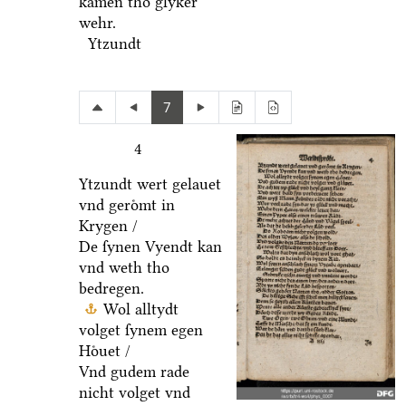
kamen tho glyker
wehr.
Ytzundt
7
4
Ytzundt wert gelauet
vnd geroͤmt in
Krygen /
De ſynen Vyendt kan
vnd weth tho
bedregen.
Wol alltydt
volget ſynem egen
Hoͤuet /
Vnd gudem rade
nicht volget vnd