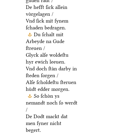
guden raͤdt /
De hefft ſick allein
voͤrgelagen /
Vnd ſick mit ſynem
ſchaden bedragen.
Du ſchalt mit
Arbeyde na Gude
ſtreuen /
Glyck alſe woldeſtu
hyr ewich leeuen.
Vnd doch ſtaͤn darby in
ſteden ſorgen /
Alſe ſcholdeſtu ſteruen
huͤdt edder morgen.
So ſchoͤn ys
nemandt noch ſo werdt
/
De Dodt mackt dat
men ſyner nicht
begert.