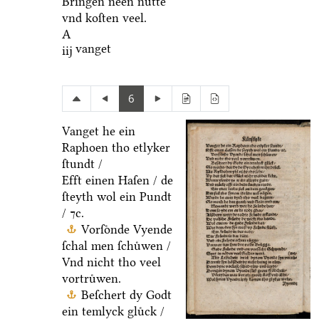
Bringen neen nuͤtte
vnd koſten veel.
A
vanget
iij
6
Vanget he ein
Raphoen tho etlyker
ſtundt /
Efft einen Haſen / de
ſteyth wol ein Pundt
/ ⁊c.
Vorſoͤnde Vyende
ſchal men ſchuͤwen /
Vnd nicht tho veel
vortruͤwen.
Beſchert dy Godt
ein temlyck gluͤck /