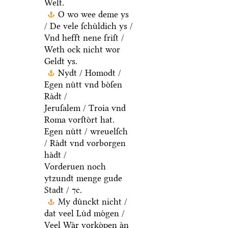
Welt.
O wo wee deme ys
/ De vele ſchuͤldich ys /
Vnd hefft nene friſt /
Weth ock nicht wor
Geldt ys.
Nydt / Homodt /
Egen nuͤtt vnd boͤſen
Raͤdt /
Jeruſalem / Troia vnd
Roma vorſtoͤrt hat.
Egen nuͤtt / wreuelſch
/ Raͤdt vnd vorborgen
haͤdt /
Vorderuen noch
ytzundt menge gude
Stadt / ⁊c.
My duͤnckt nicht /
dat veel Luͤd moͤgen /
Veel Waͤr vorkoͤpen aͤn