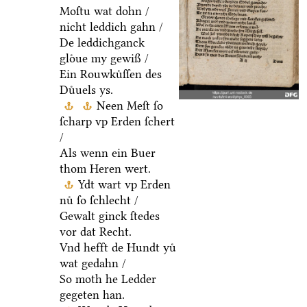
Moſtu wat dohn /
nicht leddich gahn /
De leddichganck
gloͤue my gewiß /
Ein Rouwkuͤſſen des
Duͤuels ys.
Neen Meſt ſo
ſcharp vp Erden ſchert
/
Als wenn ein Buer
thom Heren wert.
Ydt wart vp Erden
nuͤ ſo ſchlecht /
Gewalt ginck ſtedes
vor dat Recht.
Vnd hefft de Hundt yuͤ
wat gedahn /
So moth he Ledder
gegeten han.