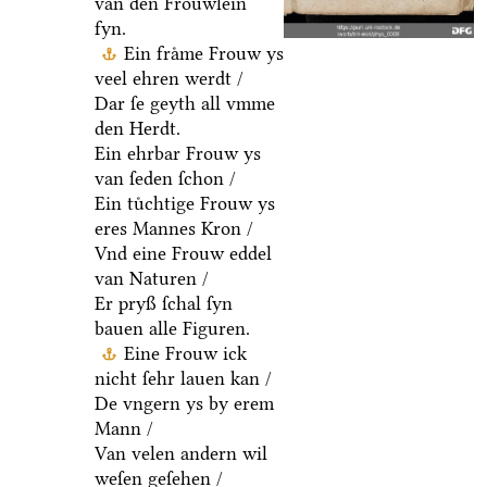
van den Froͤuwlein
fyn.
Ein fraͤme Frouw ys
veel ehren werdt /
Dar ſe geyth all vmme
den Herdt.
Ein ehrbar Frouw ys
van ſeden ſchon /
Ein tuͤchtige Frouw ys
eres Mannes Kron /
Vnd eine Frouw eddel
van Naturen /
Er pryß ſchal ſyn
bauen alle Figuren.
Eine Frouw ick
nicht ſehr lauen kan /
De vngern ys by erem
Mann /
Van velen andern wil
weſen geſehen /