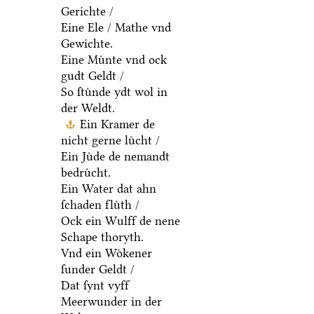
Gerichte /
Eine Ele / Mathe vnd
Gewichte.
Eine Muͤnte vnd ock
gudt Geldt /
So ſtuͤnde ydt wol in
der Weldt.
Ein Kramer de
nicht gerne luͤcht /
Ein Juͤde de nemandt
bedruͤcht.
Ein Water dat ahn
ſchaden fluͤth /
Ock ein Wulff de nene
Schape thoryth.
Vnd ein Woͤkener
ſunder Geldt /
Dat ſynt vyff
Meerwunder in der