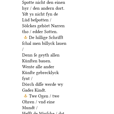
Spotte nicht den einen
hyr / den andern dort.
Ydt ys nicht fyn de
Luͤd beſpotten /
Soͤlckes gehoͤrt Narren
tho / edder Sotten.
De hillige Schrifft
ſchal men billyck lauen
/
Denn ſe geyth allen
Kuͤnſten bauen.
Wente alle ander
Kuͤnſte gebrecklyck
ſynt /
Doͤrch diſſe werde wy
Gades Kindt.
Twe Ogen / twe
Ohren / vnd eine
Mundt /
Hefft de Minſche / dat