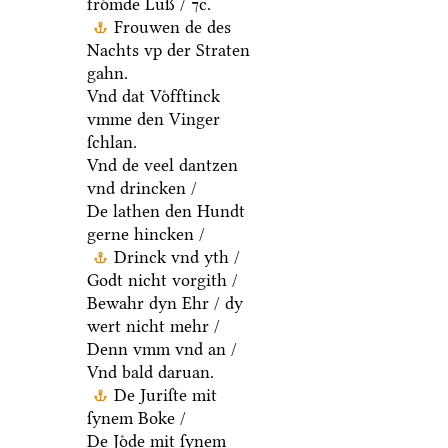
froͤmde Luß / ⁊c.
Frouwen de des
Nachts vp der Straten
gahn.
Vnd dat Voͤfftinck
vmme den Vinger
ſchlan.
Vnd de veel dantzen
vnd drincken /
De lathen den Hundt
gerne hincken /
Drinck vnd yth /
Godt nicht vorgith /
Bewahr dyn Ehr / dy
wert nicht mehr /
Denn vmm vnd an /
Vnd bald daruan.
De Juriſte mit
ſynem Boke /
De Joͤde mit ſynem