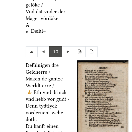
geſoͤke /
Vnd dat vnder der
Maget voͤrdoͤke.
A
Deſuͤl=
v
10
Deſuͤluigen dre
Geſcherre /
Maken de gantze
Werldt erre /
Eth vnd drinck
vnd hebb vor gudt /
Denn tydtlyck
vorderuent wehe
doth.
Du kanſt einen