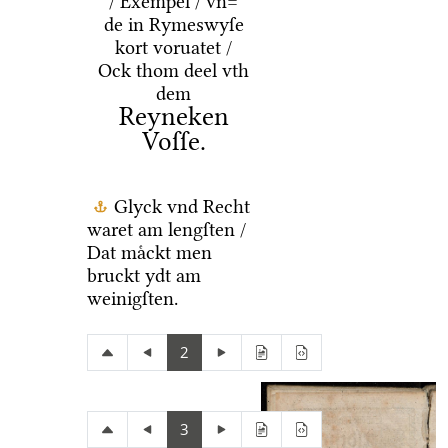
/ Exempel / vn=
de in Rymeswyſe
kort voruatet /
Ock thom deel vth
dem
Reyneken
Voſſe.
Glyck vnd Recht
waret am lengſten /
Dat maͤckt men
bruckt ydt am
weinigſten.
2
3