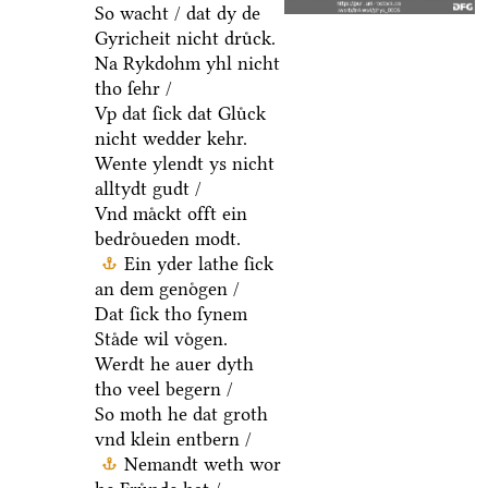
So wacht / dat dy de
Gyricheit nicht druͤck.
Na Rykdohm yhl nicht
tho ſehr /
Vp dat ſick dat Gluͤck
nicht wedder kehr.
Wente ylendt ys nicht
alltydt gudt /
Vnd maͤckt offt ein
bedroͤueden modt.
Ein yder lathe ſick
an dem genoͤgen /
Dat ſick tho ſynem
Staͤde wil voͤgen.
Werdt he auer dyth
tho veel begern /
So moth he dat groth
vnd klein entbern /
Nemandt weth wor