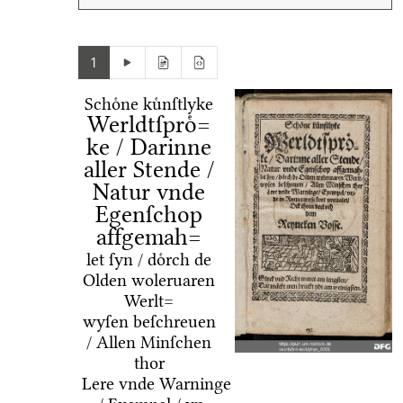
1
Schoͤne kuͤnſtlyke
Werldtſproͤ=
ke / Darinne
aller Stende /
Natur vnde
Egenſchop
affgemah=
let ſyn / doͤrch de
Olden woleruaren
Werlt=
wyſen beſchreuen
/ Allen Minſchen
thor
Lere vnde Warninge