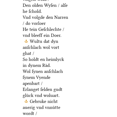
Den olden Wyſen / alſe
he ſchold.
Vnd volgde den Narren
/ do vorloer
He tein Geſchlechte /
vnd bleeff ein Doer.
Wultu dat dyn
anſchlach wol vort
ghat /
So holdt en heimlyck
in dynem Raͤd.
Wol ſynen anſchlach
ſynem Vyende
apenbart /
Erlanget ſelden gudt
gluͤck vnd woluart.
Gebruke nicht
auerig vnd vnnuͤtte
wordt /