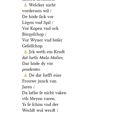
Welcker nicht
vorderuen wil /
De hoͤde ſick vor
Loͤgen vnd Spil /
Vor Kopen vnd ock
Boͤrgeſchop /
Vor Wyuer vnd boͤſer
Geſelſchop.
Jck weth ein Krudt
dat heth
Mala Mulier,
Dar hoͤde dy voͤr
prudenter.
De dar hefft eine
Frouwe junck van
Jaren /
Da lathe ſe nicht vaken
vth Meyen varen.
Ys ſe ſchoͤn vnd der
Werldt wol werdt /