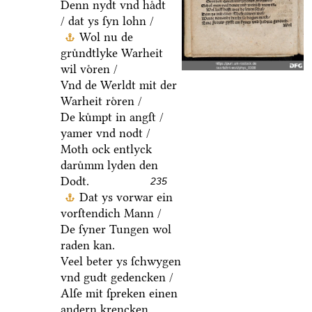
Denn nydt vnd haͤdt
/ dat ys ſyn lohn /
Wol nu de
gruͤndtlyke Warheit
wil voͤren /
Vnd de Werldt mit der
Warheit roͤren /
De kuͤmpt in angſt /
yamer vnd nodt /
Moth ock entlyck
daruͤmm lyden den
Dodt.
235
Dat ys vorwar ein
vorſtendich Mann /
De ſyner Tungen wol
raden kan.
Veel beter ys ſchwygen
vnd gudt gedencken /
Alſe mit ſpreken einen
andern krencken.