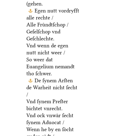
(gehen.
Egen nutt vordryfft
alle rechte /
Alle Fruͤndtſchop /
Geſelſchop vnd
Geſchlechte.
Vnd wenn de egen
nutt nicht weer /
So weer dat
Euangelium nemandt
tho ſchwer.
De ſynem Arſten
de Warheit nicht ſecht
/
Vnd ſynem Preſter
bichtet vnrecht.
Vnd ock vnwaͤr ſecht
ſynem Aduocat /
Wenn he by en ſoͤcht