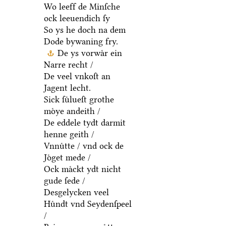
Wo leeff de Minſche
ock leeuendich ſy
So ys he doch na dem
Dode bywaning fry.
De ys vorwaͤr ein
Narre recht /
De veel vnkoſt an
Jagent lecht.
Sick ſuͤlueſt grothe
moͤye andeith /
De eddele tydt darmit
henne geith /
Vnnuͤtte / vnd ock de
Joͤget mede /
Ock maͤckt ydt nicht
gude ſede /
Desgelycken veel
Huͤndt vnd Seydenſpeel
/