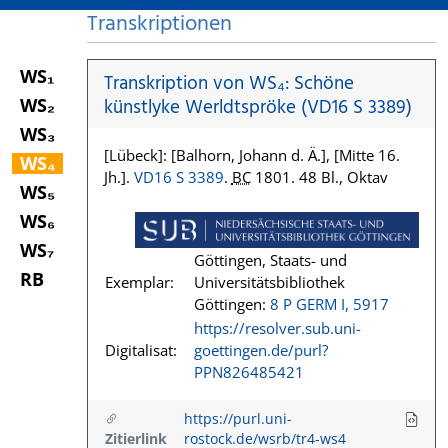
Transkriptionen
WS₁
Transkription von WS₄: Schöne
WS₂
künstlyke Werldtspröke (VD16 S 3389)
WS₃
[Lübeck]: [Balhorn, Johann d. Ä.], [Mitte 16.
WS₄
Jh.].
VD16 S 3389
.
BC
1801. 48 Bl., Oktav
WS₅
WS₆
WS₇
Göttingen, Staats- und
RB
Exemplar:
Universitätsbibliothek
Göttingen:
8 P GERM I, 5917
https://resolver.sub.uni-
Digitalisat:
goettingen.de/purl?
PPN826485421
https://purl.uni-
Zitierlink
rostock.de/wsrb/tr4-ws4