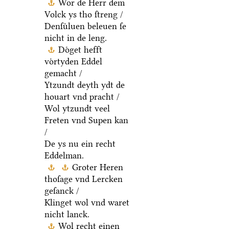
Wor de Herr dem
Volck ys tho ſtreng /
Denſuͤluen beleuen ſe
nicht in de leng.
Doͤget hefft
voͤrtyden Eddel
gemacht /
Ytzundt deyth ydt de
houart vnd pracht /
Wol ytzundt veel
Freten vnd Supen kan
/
De ys nu ein recht
Eddelman.
Groter Heren
thoſage vnd Lercken
geſanck /
Klinget wol vnd waret
nicht lanck.
Wol recht einen