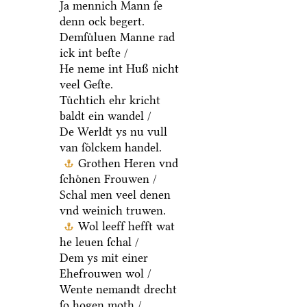
Ja mennich Mann ſe
denn ock begert.
Demſuͤluen Manne rad
ick int beſte /
He neme int Huß nicht
veel Geſte.
Tuͤchtich ehr kricht
baldt ein wandel /
De Werldt ys nu vull
van ſoͤlckem handel.
Grothen Heren vnd
ſchoͤnen Frouwen /
Schal men veel denen
vnd weinich truwen.
Wol leeff hefft wat
he leuen ſchal /
Dem ys mit einer
Ehefrouwen wol /
Wente nemandt drecht
ſo hogen moth /