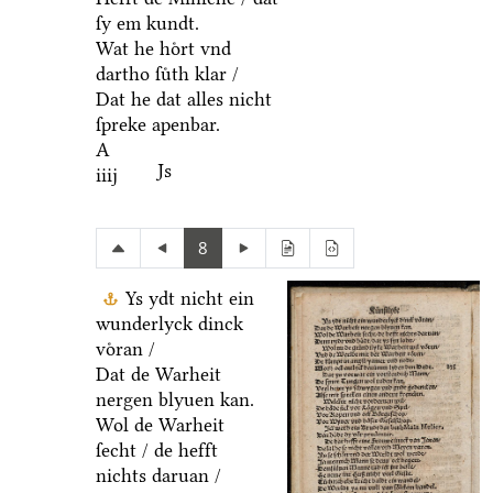
ſy em kundt.
Wat he hoͤrt vnd
dartho ſuͤth klar /
Dat he dat alles nicht
ſpreke apenbar.
A
Js
iiij
8
Ys ydt nicht ein
wunderlyck dinck
voͤran /
Dat de Warheit
nergen blyuen kan.
Wol de Warheit
ſecht / de hefft
nichts daruan /