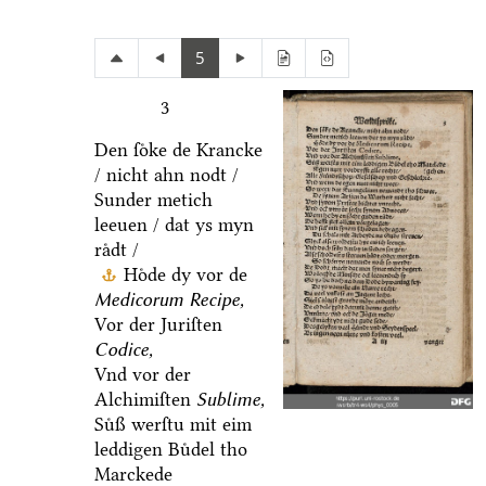
5
3
Den ſoͤke de Krancke
/ nicht ahn nodt /
Sunder metich
leeuen / dat ys myn
raͤdt /
Hoͤde dy vor de
Medicorum Recipe,
Vor der Juriſten
Codice,
Vnd vor der
Alchimiſten
Sublime,
Suͤß werſtu mit eim
leddigen Buͤdel tho
Marckede