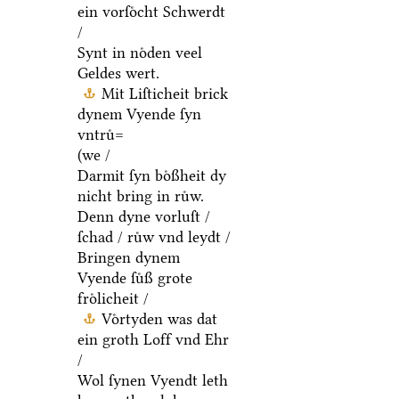
ein vorſoͤcht Schwerdt
/
Synt in noͤden veel
Geldes wert.
Mit Liſticheit brick
dynem Vyende ſyn
vntruͤ=
(we /
Darmit ſyn boͤßheit dy
nicht bring in ruͤw.
Denn dyne vorluſt /
ſchad / ruͤw vnd leydt /
Bringen dynem
Vyende ſuͤß grote
froͤlicheit /
Voͤrtyden was dat
ein groth Loff vnd Ehr
/
Wol ſynen Vyendt leth