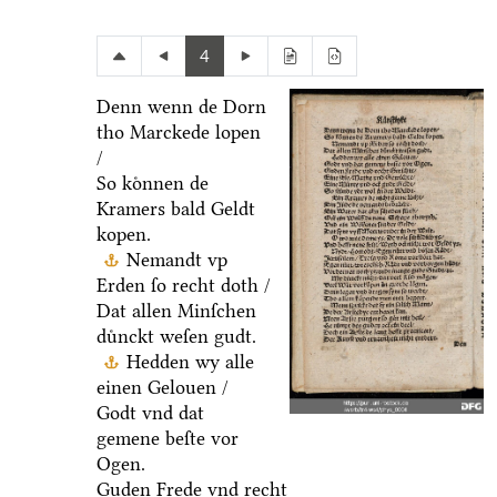
4
Denn wenn de Dorn
tho Marckede lopen
/
So koͤnnen de
Kramers bald Geldt
kopen.
Nemandt vp
Erden ſo recht doth /
Dat allen Minſchen
duͤnckt weſen gudt.
Hedden wy alle
einen Gelouen /
Godt vnd dat
gemene beſte vor
Ogen.
Guden Frede vnd recht