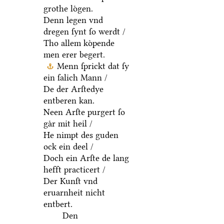
grothe loͤgen.
Denn legen vnd
dregen ſynt ſo werdt /
Tho allem koͤpende
men erer begert.
Menn ſprickt dat ſy
ein ſalich Mann /
De der Arſtedye
entberen kan.
Neen Arſte purgert ſo
gaͤr mit heil /
He nimpt des guden
ock ein deel /
Doch ein Arſte de lang
hefft practicert /
Der Kunſt vnd
eruarnheit nicht
entbert.
Den