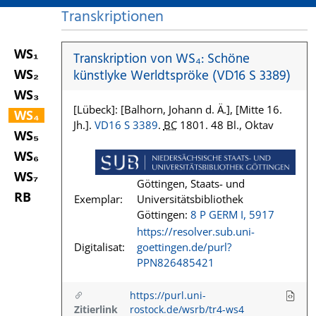
Transkriptionen
WS₁
Transkription von WS₄: Schöne
WS₂
künstlyke Werldtspröke (VD16 S 3389)
WS₃
[Lübeck]: [Balhorn, Johann d. Ä.], [Mitte 16.
WS₄
Jh.].
VD16 S 3389
.
BC
1801. 48 Bl., Oktav
WS₅
WS₆
WS₇
Göttingen, Staats- und
RB
Exemplar:
Universitätsbibliothek
Göttingen:
8 P GERM I, 5917
https://resolver.sub.uni-
Digitalisat:
goettingen.de/purl?
PPN826485421
https://purl.uni-
Zitierlink
rostock.de/wsrb/tr4-ws4