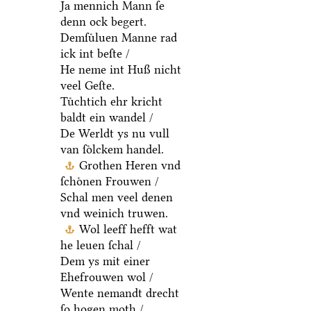
Ja mennich Mann ſe
denn ock begert.
Demſuͤluen Manne rad
ick int beſte /
He neme int Huß nicht
veel Geſte.
Tuͤchtich ehr kricht
baldt ein wandel /
De Werldt ys nu vull
van ſoͤlckem handel.
Grothen Heren vnd
ſchoͤnen Frouwen /
Schal men veel denen
vnd weinich truwen.
Wol leeff hefft wat
he leuen ſchal /
Dem ys mit einer
Ehefrouwen wol /
Wente nemandt drecht
ſo hogen moth /