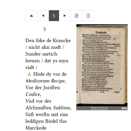
5
3
Den ſoͤke de Krancke
/ nicht ahn nodt /
Sunder metich
leeuen / dat ys myn
raͤdt /
Hoͤde dy vor de
Medicorum Recipe,
Vor der Juriſten
Codice,
Vnd vor der
Alchimiſten
Sublime,
Suͤß werſtu mit eim
leddigen Buͤdel tho
Marckede