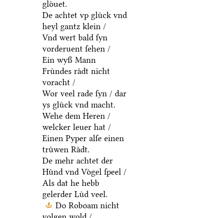
gloͤuet.
De achtet vp gluͤck vnd
heyl gantz klein /
Vnd wert bald ſyn
vorderuent ſehen /
Ein wyß Mann
Fruͤndes raͤdt nicht
voracht /
Wor veel rade ſyn / dar
ys gluͤck vnd macht.
Wehe dem Heren /
welcker leuer hat /
Einen Pyper alſe einen
truͤwen Raͤdt.
De mehr achtet der
Huͤnd vnd Voͤgel ſpeel /
Als dat he hebb
gelerder Luͤd veel.
Do Roboam nicht
volgen wold /