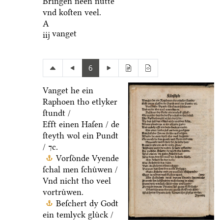
Bringen neen nuͤtte
vnd koſten veel.
A
vanget
iij
6
Vanget he ein
Raphoen tho etlyker
ſtundt /
Efft einen Haſen / de
ſteyth wol ein Pundt
/ ⁊c.
Vorſoͤnde Vyende
ſchal men ſchuͤwen /
Vnd nicht tho veel
vortruͤwen.
Beſchert dy Godt
ein temlyck gluͤck /