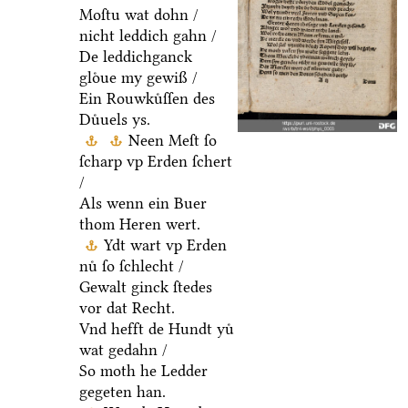
Moſtu wat dohn /
nicht leddich gahn /
De leddichganck
gloͤue my gewiß /
Ein Rouwkuͤſſen des
Duͤuels ys.
Neen Meſt ſo
ſcharp vp Erden ſchert
/
Als wenn ein Buer
thom Heren wert.
Ydt wart vp Erden
nuͤ ſo ſchlecht /
Gewalt ginck ſtedes
vor dat Recht.
Vnd hefft de Hundt yuͤ
wat gedahn /
So moth he Ledder
gegeten han.