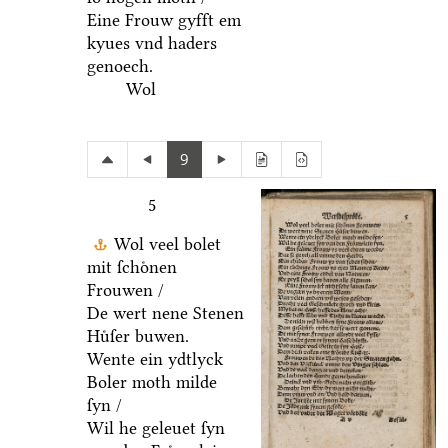
Eine Frouw gyfft em
kyues vnd haders
genoech.
Wol
9
5
Wol veel bolet
mit ſchoͤnen
Frouwen /
De wert nene Stenen
Huͤſer buwen.
Wente ein ydtlyck
Boler moth milde
ſyn /
Wil he geleuet ſyn