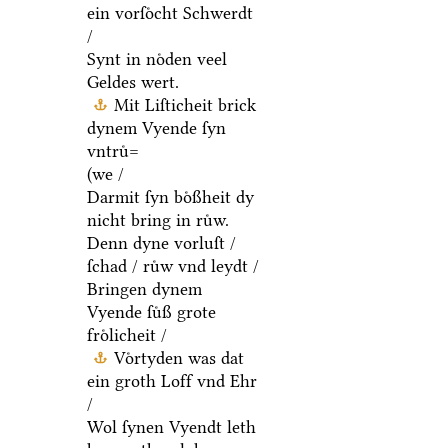
ein vorſoͤcht Schwerdt
/
Synt in noͤden veel
Geldes wert.
Mit Liſticheit brick
dynem Vyende ſyn
vntruͤ=
(we /
Darmit ſyn boͤßheit dy
nicht bring in ruͤw.
Denn dyne vorluſt /
ſchad / ruͤw vnd leydt /
Bringen dynem
Vyende ſuͤß grote
froͤlicheit /
Voͤrtyden was dat
ein groth Loff vnd Ehr
/
Wol ſynen Vyendt leth