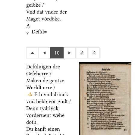
geſoͤke /
Vnd dat vnder der
Maget voͤrdoͤke.
A
Deſuͤl=
v
10
Deſuͤluigen dre
Geſcherre /
Maken de gantze
Werldt erre /
Eth vnd drinck
vnd hebb vor gudt /
Denn tydtlyck
vorderuent wehe
doth.
Du kanſt einen