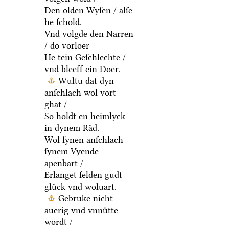
Den olden Wyſen / alſe
he ſchold.
Vnd volgde den Narren
/ do vorloer
He tein Geſchlechte /
vnd bleeff ein Doer.
Wultu dat dyn
anſchlach wol vort
ghat /
So holdt en heimlyck
in dynem Raͤd.
Wol ſynen anſchlach
ſynem Vyende
apenbart /
Erlanget ſelden gudt
gluͤck vnd woluart.
Gebruke nicht
auerig vnd vnnuͤtte
wordt /