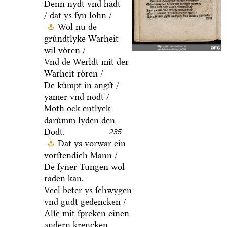
Denn nydt vnd haͤdt
/ dat ys ſyn lohn /
Wol nu de
gruͤndtlyke Warheit
wil voͤren /
Vnd de Werldt mit der
Warheit roͤren /
De kuͤmpt in angſt /
yamer vnd nodt /
Moth ock entlyck
daruͤmm lyden den
Dodt.
235
Dat ys vorwar ein
vorſtendich Mann /
De ſyner Tungen wol
raden kan.
Veel beter ys ſchwygen
vnd gudt gedencken /
Alſe mit ſpreken einen
andern krencken.