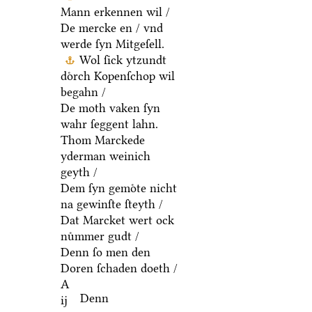
Mann erkennen wil /
De mercke en / vnd
werde ſyn Mitgeſell.
Wol ſick ytzundt
doͤrch Kopenſchop wil
begahn /
De moth vaken ſyn
wahr ſeggent lahn.
Thom Marckede
yderman weinich
geyth /
Dem ſyn gemoͤte nicht
na gewinſte ſteyth /
Dat Marcket wert ock
nuͤmmer gudt /
Denn ſo men den
Doren ſchaden doeth /
A
Denn
ij