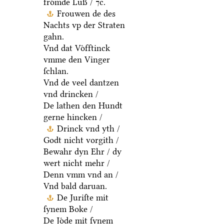
froͤmde Luß / ⁊c.
Frouwen de des
Nachts vp der Straten
gahn.
Vnd dat Voͤfftinck
vmme den Vinger
ſchlan.
Vnd de veel dantzen
vnd drincken /
De lathen den Hundt
gerne hincken /
Drinck vnd yth /
Godt nicht vorgith /
Bewahr dyn Ehr / dy
wert nicht mehr /
Denn vmm vnd an /
Vnd bald daruan.
De Juriſte mit
ſynem Boke /
De Joͤde mit ſynem