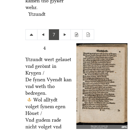
kamen tho glyker
wehr.
Ytzundt
7
4
Ytzundt wert gelauet
vnd geroͤmt in
Krygen /
De ſynen Vyendt kan
vnd weth tho
bedregen.
Wol alltydt
volget ſynem egen
Hoͤuet /
Vnd gudem rade
nicht volget vnd