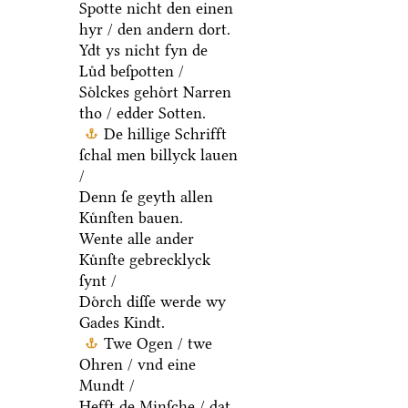
Spotte nicht den einen
hyr / den andern dort.
Ydt ys nicht fyn de
Luͤd beſpotten /
Soͤlckes gehoͤrt Narren
tho / edder Sotten.
De hillige Schrifft
ſchal men billyck lauen
/
Denn ſe geyth allen
Kuͤnſten bauen.
Wente alle ander
Kuͤnſte gebrecklyck
ſynt /
Doͤrch diſſe werde wy
Gades Kindt.
Twe Ogen / twe
Ohren / vnd eine
Mundt /
Hefft de Minſche / dat