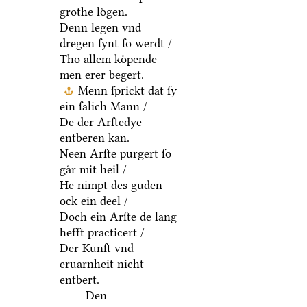
grothe loͤgen.
Denn legen vnd
dregen ſynt ſo werdt /
Tho allem koͤpende
men erer begert.
Menn ſprickt dat ſy
ein ſalich Mann /
De der Arſtedye
entberen kan.
Neen Arſte purgert ſo
gaͤr mit heil /
He nimpt des guden
ock ein deel /
Doch ein Arſte de lang
hefft practicert /
Der Kunſt vnd
eruarnheit nicht
entbert.
Den