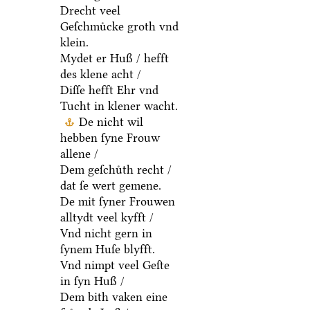
Drecht veel
Geſchmuͤcke groth vnd
klein.
Mydet er Huß / hefft
des klene acht /
Diſſe hefft Ehr vnd
Tucht in klener wacht.
De nicht wil
hebben ſyne Frouw
allene /
Dem geſchuͤth recht /
dat ſe wert gemene.
De mit ſyner Frouwen
alltydt veel kyfft /
Vnd nicht gern in
ſynem Huſe blyfft.
Vnd nimpt veel Geſte
in ſyn Huß /
Dem bith vaken eine