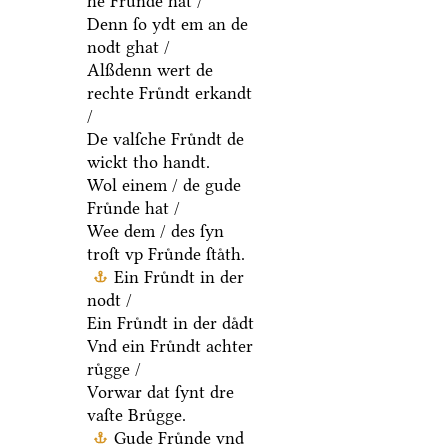
he Fruͤnde hat /
Denn ſo ydt em an de
nodt ghat /
Alßdenn wert de
rechte Fruͤndt erkandt
/
De valſche Fruͤndt de
wickt tho handt.
Wol einem / de gude
Fruͤnde hat /
Wee dem / des ſyn
troſt vp Fruͤnde ſtaͤth.
Ein Fruͤndt in der
nodt /
Ein Fruͤndt in der daͤdt
Vnd ein Fruͤndt achter
ruͤgge /
Vorwar dat ſynt dre
vaſte Bruͤgge.
Gude Fruͤnde vnd