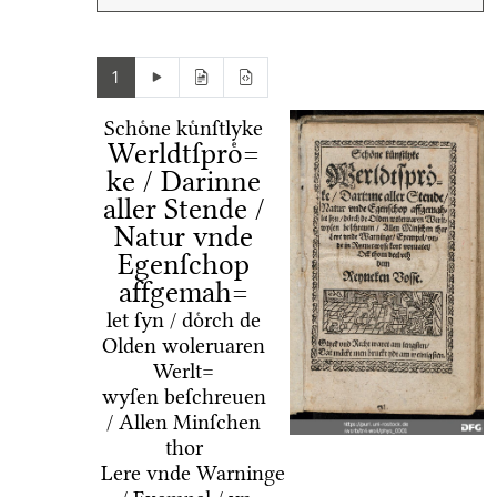
1
Schoͤne kuͤnſtlyke
Werldtſproͤ=
ke / Darinne
aller Stende /
Natur vnde
Egenſchop
affgemah=
let ſyn / doͤrch de
Olden woleruaren
Werlt=
wyſen beſchreuen
/ Allen Minſchen
thor
Lere vnde Warninge