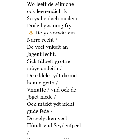
Wo leeff de Minſche
ock leeuendich ſy
So ys he doch na dem
Dode bywaning fry.
De ys vorwaͤr ein
Narre recht /
De veel vnkoſt an
Jagent lecht.
Sick ſuͤlueſt grothe
moͤye andeith /
De eddele tydt darmit
henne geith /
Vnnuͤtte / vnd ock de
Joͤget mede /
Ock maͤckt ydt nicht
gude ſede /
Desgelycken veel
Huͤndt vnd Seydenſpeel
/