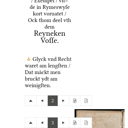
/ Exempel / vn=
de in Rymeswyſe
kort voruatet /
Ock thom deel vth
dem
Reyneken
Voſſe.
Glyck vnd Recht
waret am lengſten /
Dat maͤckt men
bruckt ydt am
weinigſten.
2
3