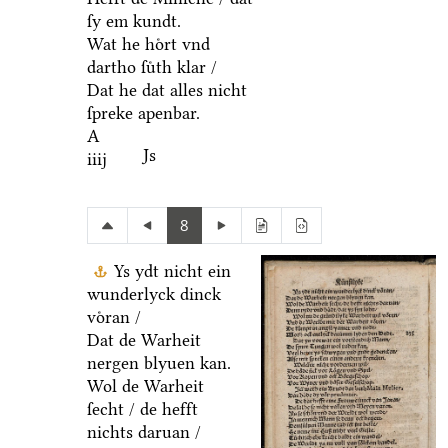
ſy em kundt.
Wat he hoͤrt vnd
dartho ſuͤth klar /
Dat he dat alles nicht
ſpreke apenbar.
A
Js
iiij
8
Ys ydt nicht ein
wunderlyck dinck
voͤran /
Dat de Warheit
nergen blyuen kan.
Wol de Warheit
ſecht / de hefft
nichts daruan /