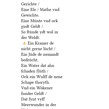
Gerichte /
Eine Ele / Mathe vnd
Gewichte.
Eine Muͤnte vnd ock
gudt Geldt /
So ſtuͤnde ydt wol in
der Weldt.
Ein Kramer de
nicht gerne luͤcht /
Ein Juͤde de nemandt
bedruͤcht.
Ein Water dat ahn
ſchaden fluͤth /
Ock ein Wulff de nene
Schape thoryth.
Vnd ein Woͤkener
ſunder Geldt /
Dat ſynt vyff
Meerwunder in der