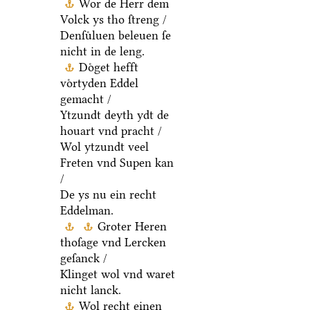
Wor de Herr dem
Volck ys tho ſtreng /
Denſuͤluen beleuen ſe
nicht in de leng.
Doͤget hefft
voͤrtyden Eddel
gemacht /
Ytzundt deyth ydt de
houart vnd pracht /
Wol ytzundt veel
Freten vnd Supen kan
/
De ys nu ein recht
Eddelman.
Groter Heren
thoſage vnd Lercken
geſanck /
Klinget wol vnd waret
nicht lanck.
Wol recht einen