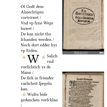
Ol Godt dem
Almechtigen
vortruͤwet /
Vnd vp ſyne Wege
buwet /
De kan nicht tho
ſchanden werden /
Noch dort edder hyr
vp Erden.
W
Salich
vnd
vorſichtich ys de
Mann /
De ſick in froͤmder
varlicheit ſpegeln
kan.
Wultu boͤſe
gedancken vorſchlan
/