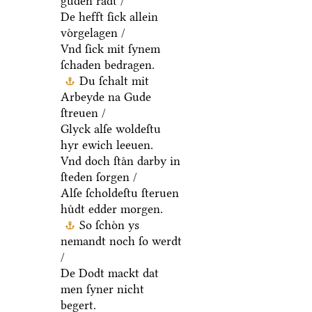
guden raͤdt /
De hefft ſick allein
voͤrgelagen /
Vnd ſick mit ſynem
ſchaden bedragen.
Du ſchalt mit
Arbeyde na Gude
ſtreuen /
Glyck alſe woldeſtu
hyr ewich leeuen.
Vnd doch ſtaͤn darby in
ſteden ſorgen /
Alſe ſcholdeſtu ſteruen
huͤdt edder morgen.
So ſchoͤn ys
nemandt noch ſo werdt
/
De Dodt mackt dat
men ſyner nicht
begert.