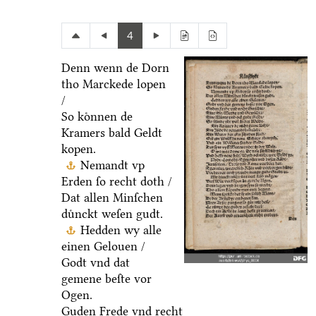
4
Denn wenn de Dorn
tho Marckede lopen
/
So koͤnnen de
Kramers bald Geldt
kopen.
Nemandt vp
Erden ſo recht doth /
Dat allen Minſchen
duͤnckt weſen gudt.
Hedden wy alle
einen Gelouen /
Godt vnd dat
gemene beſte vor
Ogen.
Guden Frede vnd recht