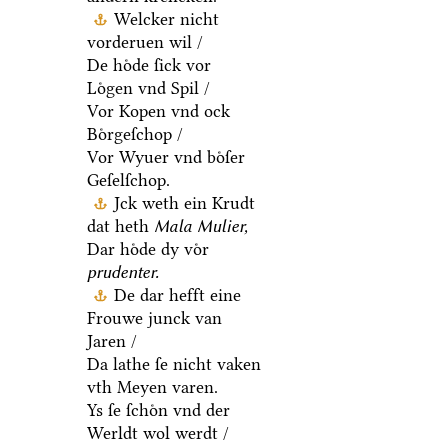
Welcker nicht
vorderuen wil /
De hoͤde ſick vor
Loͤgen vnd Spil /
Vor Kopen vnd ock
Boͤrgeſchop /
Vor Wyuer vnd boͤſer
Geſelſchop.
Jck weth ein Krudt
dat heth
Mala Mulier,
Dar hoͤde dy voͤr
prudenter.
De dar hefft eine
Frouwe junck van
Jaren /
Da lathe ſe nicht vaken
vth Meyen varen.
Ys ſe ſchoͤn vnd der
Werldt wol werdt /