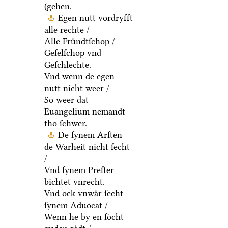
(gehen.
Egen nutt vordryfft
alle rechte /
Alle Fruͤndtſchop /
Geſelſchop vnd
Geſchlechte.
Vnd wenn de egen
nutt nicht weer /
So weer dat
Euangelium nemandt
tho ſchwer.
De ſynem Arſten
de Warheit nicht ſecht
/
Vnd ſynem Preſter
bichtet vnrecht.
Vnd ock vnwaͤr ſecht
ſynem Aduocat /
Wenn he by en ſoͤcht