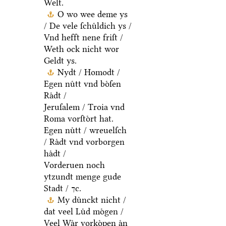
Welt.
O wo wee deme ys
/ De vele ſchuͤldich ys /
Vnd hefft nene friſt /
Weth ock nicht wor
Geldt ys.
Nydt / Homodt /
Egen nuͤtt vnd boͤſen
Raͤdt /
Jeruſalem / Troia vnd
Roma vorſtoͤrt hat.
Egen nuͤtt / wreuelſch
/ Raͤdt vnd vorborgen
haͤdt /
Vorderuen noch
ytzundt menge gude
Stadt / ⁊c.
My duͤnckt nicht /
dat veel Luͤd moͤgen /
Veel Waͤr vorkoͤpen aͤn