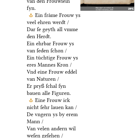
van den Froͤuwlein
fyn.
Ein fraͤme Frouw ys
veel ehren werdt /
Dar ſe geyth all vmme
den Herdt.
Ein ehrbar Frouw ys
van ſeden ſchon /
Ein tuͤchtige Frouw ys
eres Mannes Kron /
Vnd eine Frouw eddel
van Naturen /
Er pryß ſchal ſyn
bauen alle Figuren.
Eine Frouw ick
nicht ſehr lauen kan /
De vngern ys by erem
Mann /
Van velen andern wil
weſen geſehen /