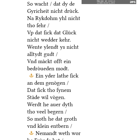
So wacht / dat dy de
Gyricheit nicht druͤck.
Na Rykdohm yhl nicht
tho ſehr /
Vp dat ſick dat Gluͤck
nicht wedder kehr.
Wente ylendt ys nicht
alltydt gudt /
Vnd maͤckt offt ein
bedroͤueden modt.
Ein yder lathe ſick
an dem genoͤgen /
Dat ſick tho ſynem
Staͤde wil voͤgen.
Werdt he auer dyth
tho veel begern /
So moth he dat groth
vnd klein entbern /
Nemandt weth wor