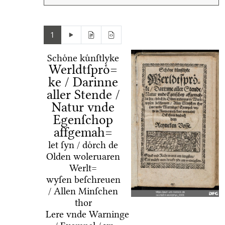
1
Schoͤne kuͤnſtlyke
Werldtſproͤ=
ke / Darinne
aller Stende /
Natur vnde
Egenſchop
affgemah=
let ſyn / doͤrch de
Olden woleruaren
Werlt=
wyſen beſchreuen
/ Allen Minſchen
thor
Lere vnde Warninge