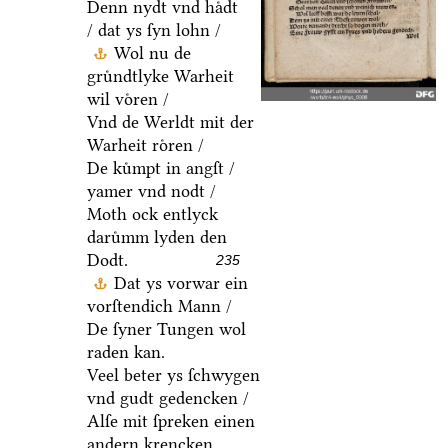
Denn nydt vnd haͤdt
/ dat ys ſyn lohn /
Wol nu de
gruͤndtlyke Warheit
wil voͤren /
Vnd de Werldt mit der
Warheit roͤren /
De kuͤmpt in angſt /
yamer vnd nodt /
Moth ock entlyck
daruͤmm lyden den
Dodt.
235
Dat ys vorwar ein
vorſtendich Mann /
De ſyner Tungen wol
raden kan.
Veel beter ys ſchwygen
vnd gudt gedencken /
Alſe mit ſpreken einen
andern krencken.