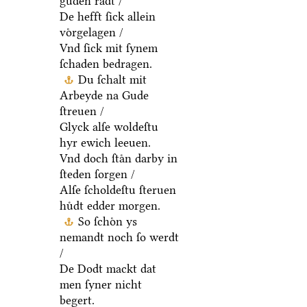
guden raͤdt /
De hefft ſick allein
voͤrgelagen /
Vnd ſick mit ſynem
ſchaden bedragen.
Du ſchalt mit
Arbeyde na Gude
ſtreuen /
Glyck alſe woldeſtu
hyr ewich leeuen.
Vnd doch ſtaͤn darby in
ſteden ſorgen /
Alſe ſcholdeſtu ſteruen
huͤdt edder morgen.
So ſchoͤn ys
nemandt noch ſo werdt
/
De Dodt mackt dat
men ſyner nicht
begert.