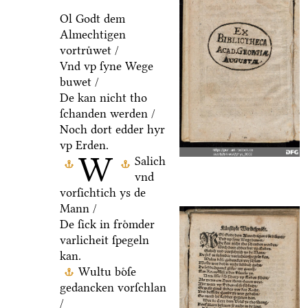
Ol Godt dem
Almechtigen
vortruͤwet /
Vnd vp ſyne Wege
buwet /
De kan nicht tho
ſchanden werden /
Noch dort edder hyr
vp Erden.
W
Salich
vnd
vorſichtich ys de
Mann /
De ſick in froͤmder
varlicheit ſpegeln
kan.
Wultu boͤſe
gedancken vorſchlan
/