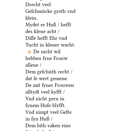
Drecht veel
Geſchmuͤcke groth vnd
klein.
Mydet er Huß / hefft
des klene acht /
Diſſe hefft Ehr vnd
Tucht in klener wacht.
De nicht wil
hebben ſyne Frouw
allene /
Dem geſchuͤth recht /
dat ſe wert gemene.
De mit ſyner Frouwen
alltydt veel kyfft /
Vnd nicht gern in
ſynem Huſe blyfft.
Vnd nimpt veel Geſte
in ſyn Huß /
Dem bith vaken eine