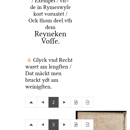
/ Exempel / vn=
de in Rymeswyſe
kort voruatet /
Ock thom deel vth
dem
Reyneken
Voſſe.
Glyck vnd Recht
waret am lengſten /
Dat maͤckt men
bruckt ydt am
weinigſten.
2
3