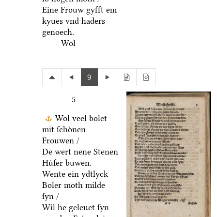
Eine Frouw gyfft em
kyues vnd haders
genoech.
Wol
9
5
Wol veel bolet
mit ſchoͤnen
Frouwen /
De wert nene Stenen
Huͤſer buwen.
Wente ein ydtlyck
Boler moth milde
ſyn /
Wil he geleuet ſyn