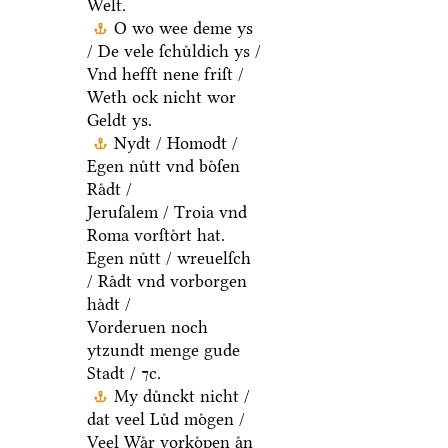
Welt.
O wo wee deme ys
/ De vele ſchuͤldich ys /
Vnd hefft nene friſt /
Weth ock nicht wor
Geldt ys.
Nydt / Homodt /
Egen nuͤtt vnd boͤſen
Raͤdt /
Jeruſalem / Troia vnd
Roma vorſtoͤrt hat.
Egen nuͤtt / wreuelſch
/ Raͤdt vnd vorborgen
haͤdt /
Vorderuen noch
ytzundt menge gude
Stadt / ⁊c.
My duͤnckt nicht /
dat veel Luͤd moͤgen /
Veel Waͤr vorkoͤpen aͤn