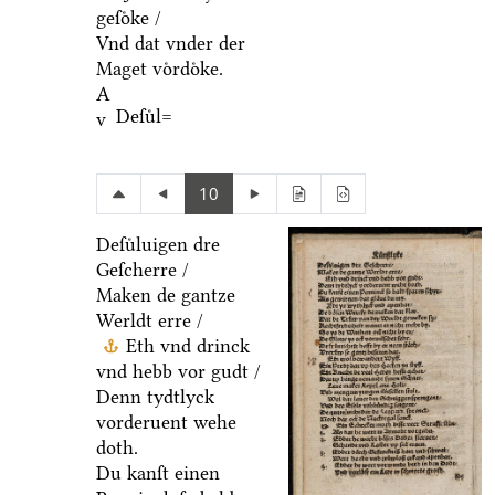
geſoͤke /
Vnd dat vnder der
Maget voͤrdoͤke.
A
Deſuͤl=
v
10
Deſuͤluigen dre
Geſcherre /
Maken de gantze
Werldt erre /
Eth vnd drinck
vnd hebb vor gudt /
Denn tydtlyck
vorderuent wehe
doth.
Du kanſt einen