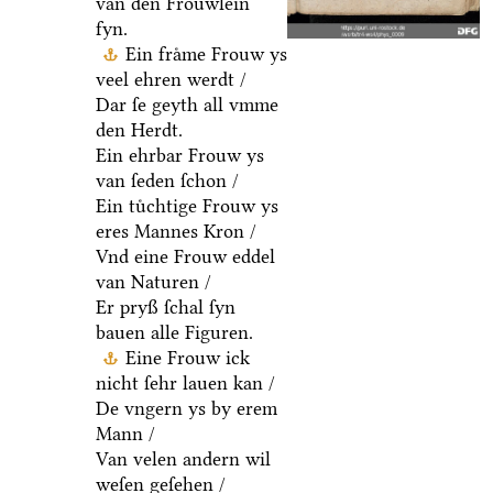
van den Froͤuwlein
fyn.
Ein fraͤme Frouw ys
veel ehren werdt /
Dar ſe geyth all vmme
den Herdt.
Ein ehrbar Frouw ys
van ſeden ſchon /
Ein tuͤchtige Frouw ys
eres Mannes Kron /
Vnd eine Frouw eddel
van Naturen /
Er pryß ſchal ſyn
bauen alle Figuren.
Eine Frouw ick
nicht ſehr lauen kan /
De vngern ys by erem
Mann /
Van velen andern wil
weſen geſehen /