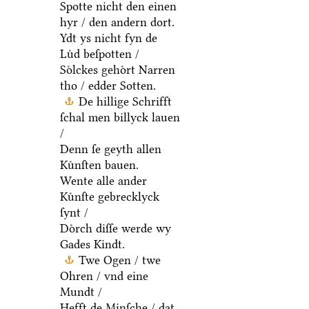
Spotte nicht den einen
hyr / den andern dort.
Ydt ys nicht fyn de
Luͤd beſpotten /
Soͤlckes gehoͤrt Narren
tho / edder Sotten.
De hillige Schrifft
ſchal men billyck lauen
/
Denn ſe geyth allen
Kuͤnſten bauen.
Wente alle ander
Kuͤnſte gebrecklyck
ſynt /
Doͤrch diſſe werde wy
Gades Kindt.
Twe Ogen / twe
Ohren / vnd eine
Mundt /
Hefft de Minſche / dat