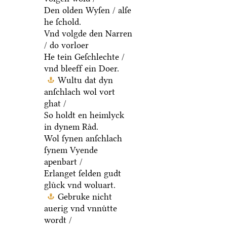
Den olden Wyſen / alſe
he ſchold.
Vnd volgde den Narren
/ do vorloer
He tein Geſchlechte /
vnd bleeff ein Doer.
Wultu dat dyn
anſchlach wol vort
ghat /
So holdt en heimlyck
in dynem Raͤd.
Wol ſynen anſchlach
ſynem Vyende
apenbart /
Erlanget ſelden gudt
gluͤck vnd woluart.
Gebruke nicht
auerig vnd vnnuͤtte
wordt /