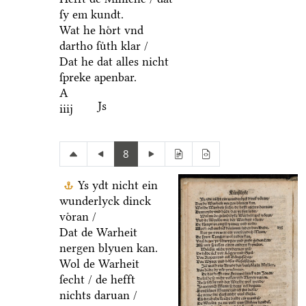
ſy em kundt.
Wat he hoͤrt vnd
dartho ſuͤth klar /
Dat he dat alles nicht
ſpreke apenbar.
A
Js
iiij
8
Ys ydt nicht ein
wunderlyck dinck
voͤran /
Dat de Warheit
nergen blyuen kan.
Wol de Warheit
ſecht / de hefft
nichts daruan /