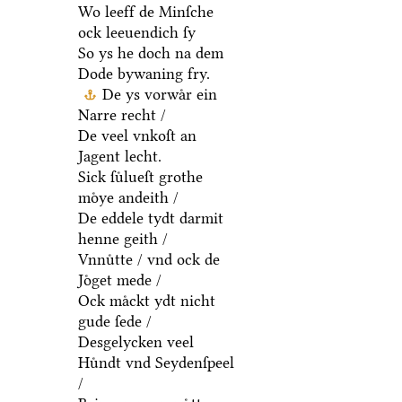
Wo leeff de Minſche
ock leeuendich ſy
So ys he doch na dem
Dode bywaning fry.
De ys vorwaͤr ein
Narre recht /
De veel vnkoſt an
Jagent lecht.
Sick ſuͤlueſt grothe
moͤye andeith /
De eddele tydt darmit
henne geith /
Vnnuͤtte / vnd ock de
Joͤget mede /
Ock maͤckt ydt nicht
gude ſede /
Desgelycken veel
Huͤndt vnd Seydenſpeel
/