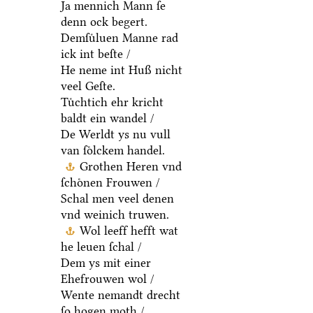
Ja mennich Mann ſe
denn ock begert.
Demſuͤluen Manne rad
ick int beſte /
He neme int Huß nicht
veel Geſte.
Tuͤchtich ehr kricht
baldt ein wandel /
De Werldt ys nu vull
van ſoͤlckem handel.
Grothen Heren vnd
ſchoͤnen Frouwen /
Schal men veel denen
vnd weinich truwen.
Wol leeff hefft wat
he leuen ſchal /
Dem ys mit einer
Ehefrouwen wol /
Wente nemandt drecht
ſo hogen moth /