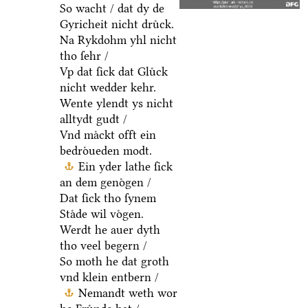
So wacht / dat dy de
Gyricheit nicht druͤck.
Na Rykdohm yhl nicht
tho ſehr /
Vp dat ſick dat Gluͤck
nicht wedder kehr.
Wente ylendt ys nicht
alltydt gudt /
Vnd maͤckt offt ein
bedroͤueden modt.
Ein yder lathe ſick
an dem genoͤgen /
Dat ſick tho ſynem
Staͤde wil voͤgen.
Werdt he auer dyth
tho veel begern /
So moth he dat groth
vnd klein entbern /
Nemandt weth wor