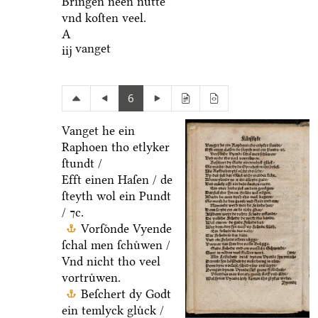
Bringen neen nuͤtte
vnd koſten veel.
A
vanget
iij
6
Vanget he ein
Raphoen tho etlyker
ſtundt /
Efft einen Haſen / de
ſteyth wol ein Pundt
/ ⁊c.
Vorſoͤnde Vyende
ſchal men ſchuͤwen /
Vnd nicht tho veel
vortruͤwen.
Beſchert dy Godt
ein temlyck gluͤck /