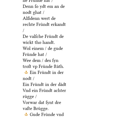
he Fruͤnde hat /
Denn ſo ydt em an de
nodt ghat /
Alßdenn wert de
rechte Fruͤndt erkandt
/
De valſche Fruͤndt de
wickt tho handt.
Wol einem / de gude
Fruͤnde hat /
Wee dem / des ſyn
troſt vp Fruͤnde ſtaͤth.
Ein Fruͤndt in der
nodt /
Ein Fruͤndt in der daͤdt
Vnd ein Fruͤndt achter
ruͤgge /
Vorwar dat ſynt dre
vaſte Bruͤgge.
Gude Fruͤnde vnd