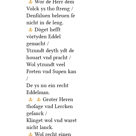
Wor de Herr dem
Volck ys tho ſtreng /
Denſuͤluen beleuen ſe
nicht in de leng.
Doͤget hefft
voͤrtyden Eddel
gemacht /
Ytzundt deyth ydt de
houart vnd pracht /
Wol ytzundt veel
Freten vnd Supen kan
/
De ys nu ein recht
Eddelman.
Groter Heren
thoſage vnd Lercken
geſanck /
Klinget wol vnd waret
nicht lanck.
Wol recht einen