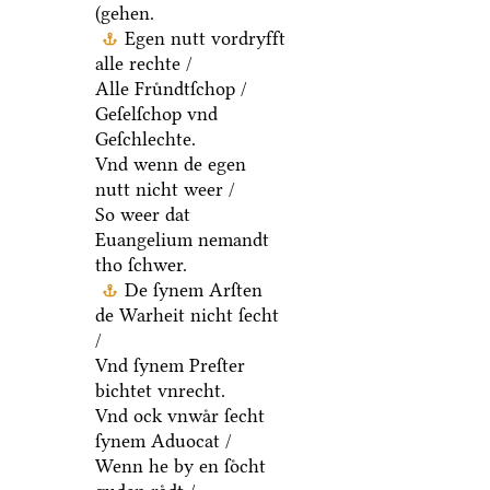
(gehen.
Egen nutt vordryfft
alle rechte /
Alle Fruͤndtſchop /
Geſelſchop vnd
Geſchlechte.
Vnd wenn de egen
nutt nicht weer /
So weer dat
Euangelium nemandt
tho ſchwer.
De ſynem Arſten
de Warheit nicht ſecht
/
Vnd ſynem Preſter
bichtet vnrecht.
Vnd ock vnwaͤr ſecht
ſynem Aduocat /
Wenn he by en ſoͤcht