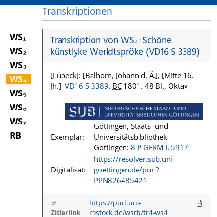
Transkriptionen
WS₁
Transkription von WS₄: Schöne
WS₂
künstlyke Werldtspröke (VD16 S 3389)
WS₃
[Lübeck]: [Balhorn, Johann d. Ä.], [Mitte 16.
WS₄
Jh.].
VD16 S 3389
.
BC
1801. 48 Bl., Oktav
WS₅
WS₆
WS₇
Göttingen, Staats- und
RB
Exemplar:
Universitätsbibliothek
Göttingen:
8 P GERM I, 5917
https://resolver.sub.uni-
Digitalisat:
goettingen.de/purl?
PPN826485421
https://purl.uni-
Zitierlink
rostock.de/wsrb/tr4-ws4