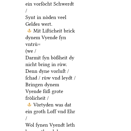
ein vorſoͤcht Schwerdt
/
Synt in noͤden veel
Geldes wert.
Mit Liſticheit brick
dynem Vyende ſyn
vntruͤ=
(we /
Darmit ſyn boͤßheit dy
nicht bring in ruͤw.
Denn dyne vorluſt /
ſchad / ruͤw vnd leydt /
Bringen dynem
Vyende ſuͤß grote
froͤlicheit /
Voͤrtyden was dat
ein groth Loff vnd Ehr
/
Wol ſynen Vyendt leth