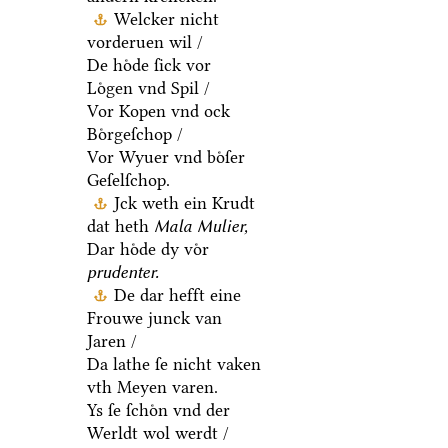
Welcker nicht
vorderuen wil /
De hoͤde ſick vor
Loͤgen vnd Spil /
Vor Kopen vnd ock
Boͤrgeſchop /
Vor Wyuer vnd boͤſer
Geſelſchop.
Jck weth ein Krudt
dat heth
Mala Mulier,
Dar hoͤde dy voͤr
prudenter.
De dar hefft eine
Frouwe junck van
Jaren /
Da lathe ſe nicht vaken
vth Meyen varen.
Ys ſe ſchoͤn vnd der
Werldt wol werdt /