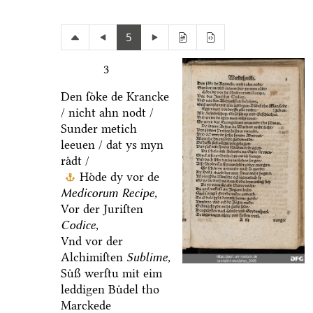
5
3
Den ſoͤke de Krancke
/ nicht ahn nodt /
Sunder metich
leeuen / dat ys myn
raͤdt /
Hoͤde dy vor de
Medicorum Recipe,
Vor der Juriſten
Codice,
Vnd vor der
Alchimiſten
Sublime,
Suͤß werſtu mit eim
leddigen Buͤdel tho
Marckede