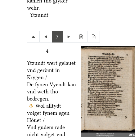
kamen tho glyker
wehr.
Ytzundt
7
4
Ytzundt wert gelauet
vnd geroͤmt in
Krygen /
De ſynen Vyendt kan
vnd weth tho
bedregen.
Wol alltydt
volget ſynem egen
Hoͤuet /
Vnd gudem rade
nicht volget vnd