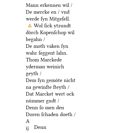
Mann erkennen wil /
De mercke en / vnd
werde ſyn Mitgeſell.
Wol ſick ytzundt
doͤrch Kopenſchop wil
begahn /
De moth vaken ſyn
wahr ſeggent lahn.
Thom Marckede
yderman weinich
geyth /
Dem ſyn gemoͤte nicht
na gewinſte ſteyth /
Dat Marcket wert ock
nuͤmmer gudt /
Denn ſo men den
Doren ſchaden doeth /
A
Denn
ij