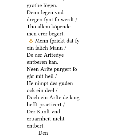
grothe loͤgen.
Denn legen vnd
dregen ſynt ſo werdt /
Tho allem koͤpende
men erer begert.
Menn ſprickt dat ſy
ein ſalich Mann /
De der Arſtedye
entberen kan.
Neen Arſte purgert ſo
gaͤr mit heil /
He nimpt des guden
ock ein deel /
Doch ein Arſte de lang
hefft practicert /
Der Kunſt vnd
eruarnheit nicht
entbert.
Den