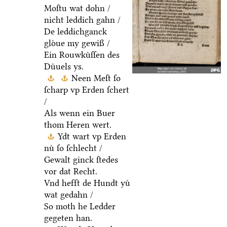
Moſtu wat dohn /
nicht leddich gahn /
De leddichganck
gloͤue my gewiß /
Ein Rouwkuͤſſen des
Duͤuels ys.
Neen Meſt ſo
ſcharp vp Erden ſchert
/
Als wenn ein Buer
thom Heren wert.
Ydt wart vp Erden
nuͤ ſo ſchlecht /
Gewalt ginck ſtedes
vor dat Recht.
Vnd hefft de Hundt yuͤ
wat gedahn /
So moth he Ledder
gegeten han.