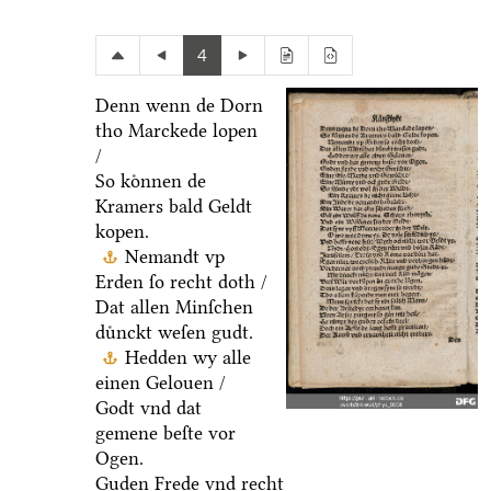
4
Denn wenn de Dorn
tho Marckede lopen
/
So koͤnnen de
Kramers bald Geldt
kopen.
Nemandt vp
Erden ſo recht doth /
Dat allen Minſchen
duͤnckt weſen gudt.
Hedden wy alle
einen Gelouen /
Godt vnd dat
gemene beſte vor
Ogen.
Guden Frede vnd recht