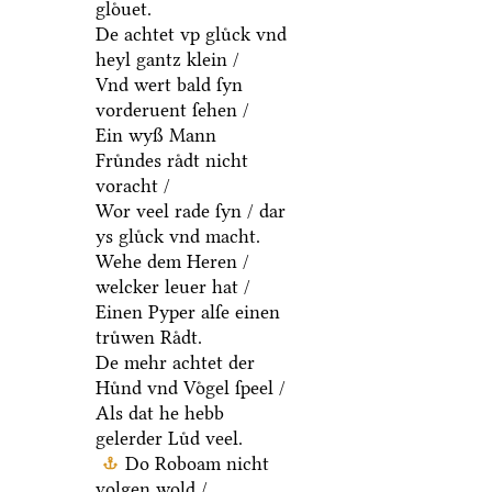
gloͤuet.
De achtet vp gluͤck vnd
heyl gantz klein /
Vnd wert bald ſyn
vorderuent ſehen /
Ein wyß Mann
Fruͤndes raͤdt nicht
voracht /
Wor veel rade ſyn / dar
ys gluͤck vnd macht.
Wehe dem Heren /
welcker leuer hat /
Einen Pyper alſe einen
truͤwen Raͤdt.
De mehr achtet der
Huͤnd vnd Voͤgel ſpeel /
Als dat he hebb
gelerder Luͤd veel.
Do Roboam nicht
volgen wold /