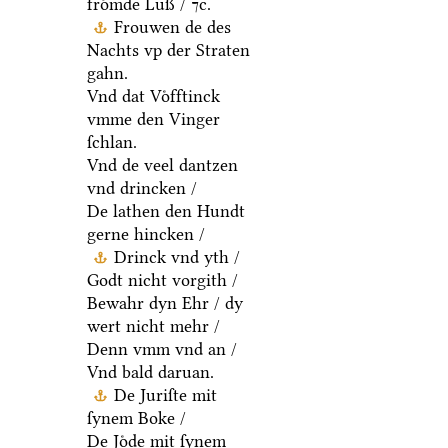
froͤmde Luß / ⁊c.
Frouwen de des
Nachts vp der Straten
gahn.
Vnd dat Voͤfftinck
vmme den Vinger
ſchlan.
Vnd de veel dantzen
vnd drincken /
De lathen den Hundt
gerne hincken /
Drinck vnd yth /
Godt nicht vorgith /
Bewahr dyn Ehr / dy
wert nicht mehr /
Denn vmm vnd an /
Vnd bald daruan.
De Juriſte mit
ſynem Boke /
De Joͤde mit ſynem