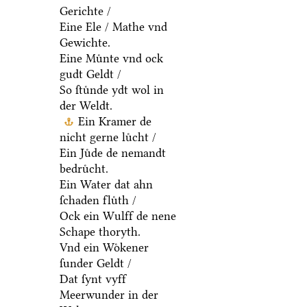
Gerichte /
Eine Ele / Mathe vnd
Gewichte.
Eine Muͤnte vnd ock
gudt Geldt /
So ſtuͤnde ydt wol in
der Weldt.
Ein Kramer de
nicht gerne luͤcht /
Ein Juͤde de nemandt
bedruͤcht.
Ein Water dat ahn
ſchaden fluͤth /
Ock ein Wulff de nene
Schape thoryth.
Vnd ein Woͤkener
ſunder Geldt /
Dat ſynt vyff
Meerwunder in der