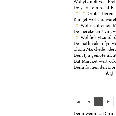
Wol ytzundt veel Fre
De ys nu ein recht E
Groter Heren 
Klinget wol vnd waret
Wol recht einen 
De mercke en / vnd we
Wol ſick ytzundt 
De moth vaken ſyn wa
Thom Marckede yderm
Dem ſyn gemoͤte nicht
Dat Marcket wert ock
Denn ſo men den Dore
A ij
4
Denn wenn de Dorn t