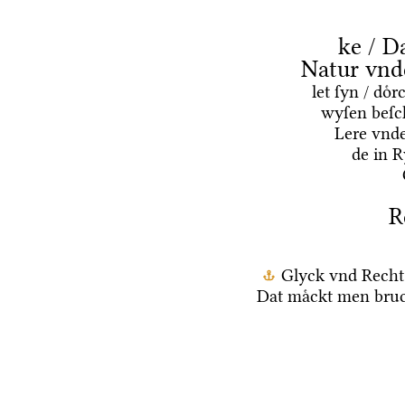
ke / D
Natur vnd
let ſyn / do
wyſen beſc
Lere vnd
de in 
R
Glyck vnd Recht
Dat maͤckt men bruc