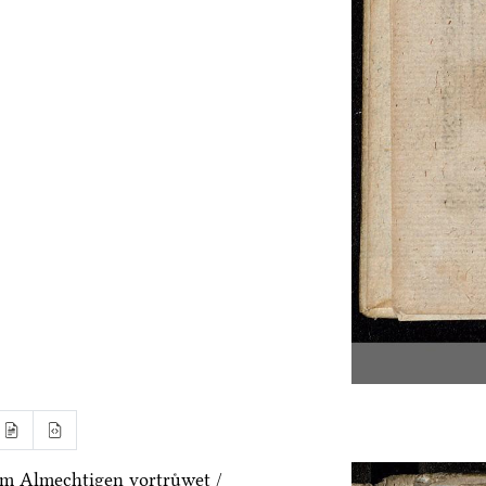
m Almechtigen vortruͤwet /