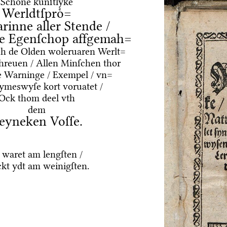
Schoͤne kuͤnſtlyke
Werldtſproͤ=
arinne aller Stende /
e Egenſchop affgemah=
ͤrch de Olden woleruaren Werlt=
hreuen / Allen Minſchen thor
e Warninge / Exempel / vn=
Rymeswyſe kort voruatet /
Ock thom deel vth
dem
eyneken Voſſe.
 waret am lengſten /
kt ydt am weinigſten.