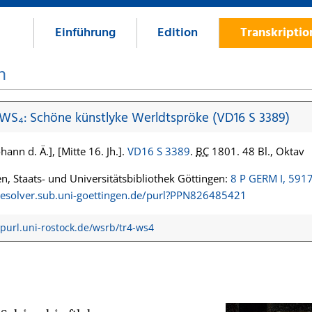
Einführung
Edition
Transkripti
n
 WS₄: Schöne künstlyke Werldtspröke (VD16 S 3389)
hann d. Ä.], [Mitte 16. Jh.].
VD16 S 3389
.
BC
1801. 48 Bl., Oktav
n, Staats- und Universitätsbibliothek Göttingen:
8 P GERM I, 591
/resolver.sub.uni-goettingen.de/purl?PPN826485421
/purl.uni-rostock.de/wsrb/tr4-ws4