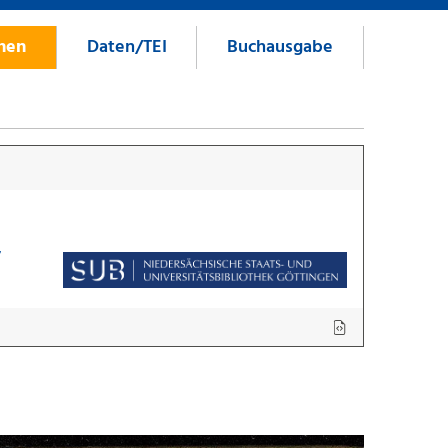
onen
Daten/TEI
Buchausgabe
7