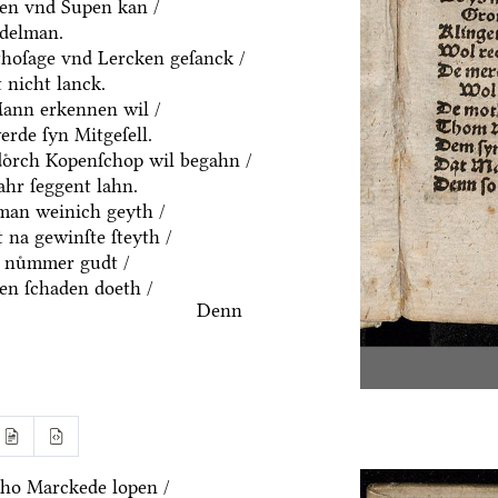
ten vnd Supen kan /
ddelman.
thoſage vnd Lercken geſanck /
 nicht lanck.
Mann erkennen wil /
rde ſyn Mitgeſell.
doͤrch Kopenſchop wil begahn /
hr ſeggent lahn.
an weinich geyth /
 na gewinſte ſteyth /
 nuͤmmer gudt /
n ſchaden doeth /
Denn
ho Marckede lopen /