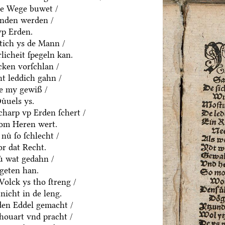
ne Wege buwet /
anden werden /
vp Erden.
htich ys de Mann /
rlicheit ſpegeln kan.
cken vorſchlan /
t leddich gahn /
ue my gewiß /
uͤuels ys.
charp vp Erden ſchert /
om Heren wert.
nuͤ ſo ſchlecht /
or dat Recht.
ͤ wat gedahn /
geten han.
olck ys tho ſtreng /
nicht in de leng.
yden Eddel gemacht /
houart vnd pracht /