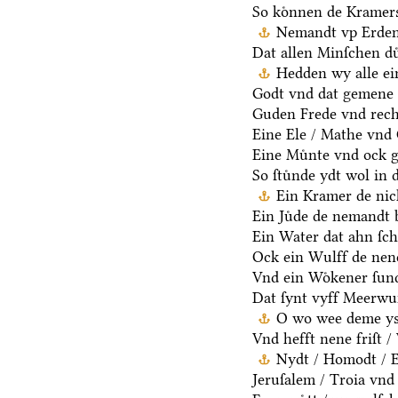
So koͤnnen de Kramers
Nemandt vp Erden 
Dat allen Minſchen du
Hedden wy alle ei
Godt vnd dat gemene 
Guden Frede vnd rech
Eine Ele / Mathe vnd
Eine Muͤnte vnd ock g
So ſtuͤnde ydt wol in 
Ein Kramer de nich
Ein Juͤde de nemandt b
Ein Water dat ahn ſcha
Ock ein Wulff de nen
Vnd ein Woͤkener ſund
Dat ſynt vyff Meerwu
O wo wee deme ys /
Vnd hefft nene friſt 
Nydt / Homodt / Eg
Jeruſalem / Troia vnd 