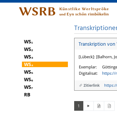
WSRB
Künstlike Werltspröke
Eyn schön rimbökelin
und
Transkriptione
WS₁
Transkription von
WS₂
WS₃
[Lübeck]: [Balhorn, Jo
WS₄
Exemplar:
Göttinge
WS₅
Digitalisat:
https:/
WS₆
Zitierlink
https:/
WS₇
RB
1