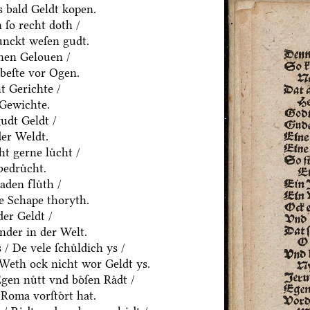
 bald Geldt kopen.
ſo recht doth /
ͤnckt weſen gudt.
nen Gelouen /
beſte vor Ogen.
t Gerichte /
 Gewichte.
udt Geldt /
der Weldt.
t gerne luͤcht /
edruͤcht.
den fluͤth /
e Schape thoryth.
er Geldt /
nder in der Welt.
 De vele ſchuͤldich ys /
/ Weth ock nicht wor Geldt ys.
en nuͤtt vnd boͤſen Raͤdt /
Roma vorſtoͤrt hat.