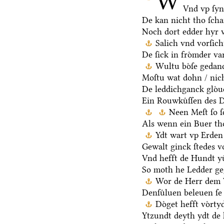
W
Vnd vp ſy
De kan nicht tho ſch
Noch dort edder hyr 
Salich vnd vorſic
De ſick in froͤmder va
Wultu boͤſe gedan
Moſtu wat dohn / nich
De leddichganck gloͤ
Ein Rouwkuͤſſen des D
Neen Meſt ſo ſ
Als wenn ein Buer th
Ydt wart vp Erden 
Gewalt ginck ſtedes v
Vnd hefft de Hundt yu
So moth he Ledder ge
Wor de Herr dem V
Denſuͤluen beleuen ſe 
Doͤget hefft voͤrt
Ytzundt deyth ydt de 