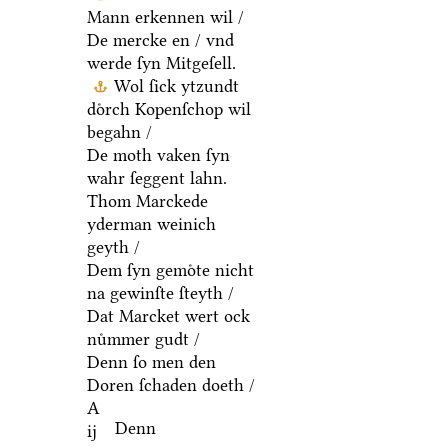
Mann erkennen wil /
De mercke en / vnd
werde ſyn Mitgeſell.
Wol ſick ytzundt
doͤrch Kopenſchop wil
begahn /
De moth vaken ſyn
wahr ſeggent lahn.
Thom Marckede
yderman weinich
geyth /
Dem ſyn gemoͤte nicht
na gewinſte ſteyth /
Dat Marcket wert ock
nuͤmmer gudt /
Denn ſo men den
Doren ſchaden doeth /
A
Denn
ij