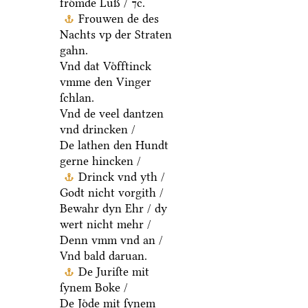
froͤmde Luß / ⁊c.
Frouwen de des
Nachts vp der Straten
gahn.
Vnd dat Voͤfftinck
vmme den Vinger
ſchlan.
Vnd de veel dantzen
vnd drincken /
De lathen den Hundt
gerne hincken /
Drinck vnd yth /
Godt nicht vorgith /
Bewahr dyn Ehr / dy
wert nicht mehr /
Denn vmm vnd an /
Vnd bald daruan.
De Juriſte mit
ſynem Boke /
De Joͤde mit ſynem