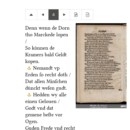
4
Denn wenn de Dorn
tho Marckede lopen
/
So koͤnnen de
Kramers bald Geldt
kopen.
Nemandt vp
Erden ſo recht doth /
Dat allen Minſchen
duͤnckt weſen gudt.
Hedden wy alle
einen Gelouen /
Godt vnd dat
gemene beſte vor
Ogen.
Guden Frede vnd recht