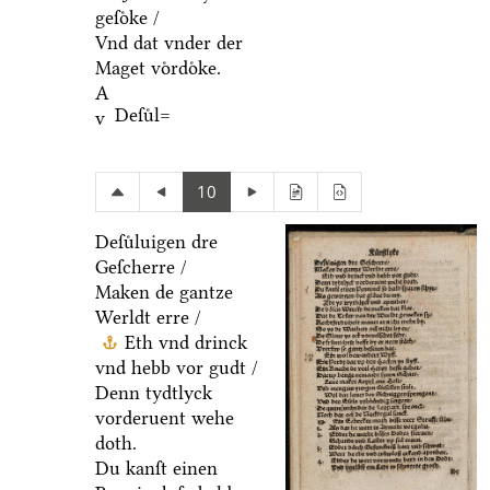
geſoͤke /
Vnd dat vnder der
Maget voͤrdoͤke.
A
Deſuͤl=
v
10
Deſuͤluigen dre
Geſcherre /
Maken de gantze
Werldt erre /
Eth vnd drinck
vnd hebb vor gudt /
Denn tydtlyck
vorderuent wehe
doth.
Du kanſt einen