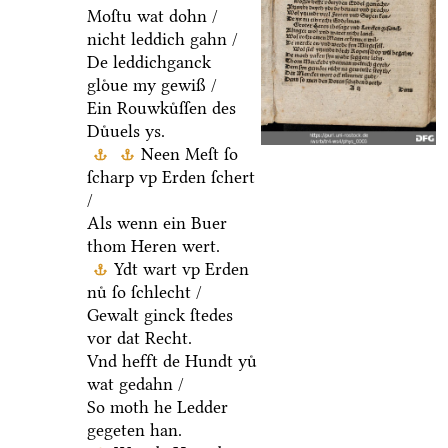
Moſtu wat dohn /
nicht leddich gahn /
De leddichganck
gloͤue my gewiß /
Ein Rouwkuͤſſen des
Duͤuels ys.
Neen Meſt ſo
ſcharp vp Erden ſchert
/
Als wenn ein Buer
thom Heren wert.
Ydt wart vp Erden
nuͤ ſo ſchlecht /
Gewalt ginck ſtedes
vor dat Recht.
Vnd hefft de Hundt yuͤ
wat gedahn /
So moth he Ledder
gegeten han.