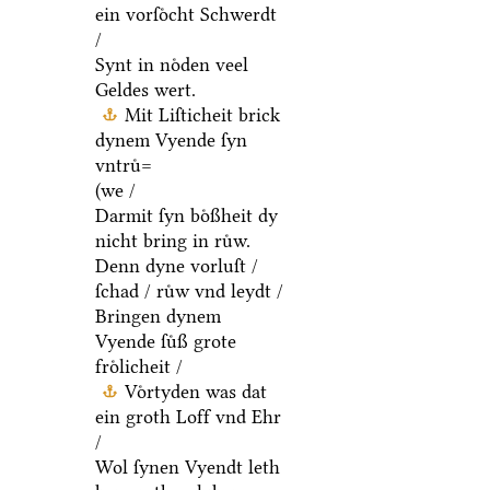
ein vorſoͤcht Schwerdt
/
Synt in noͤden veel
Geldes wert.
Mit Liſticheit brick
dynem Vyende ſyn
vntruͤ=
(we /
Darmit ſyn boͤßheit dy
nicht bring in ruͤw.
Denn dyne vorluſt /
ſchad / ruͤw vnd leydt /
Bringen dynem
Vyende ſuͤß grote
froͤlicheit /
Voͤrtyden was dat
ein groth Loff vnd Ehr
/
Wol ſynen Vyendt leth