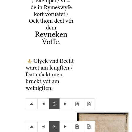
/ Exempel / vn=
de in Rymeswyſe
kort voruatet /
Ock thom deel vth
dem
Reyneken
Voſſe.
Glyck vnd Recht
waret am lengſten /
Dat maͤckt men
bruckt ydt am
weinigſten.
2
3