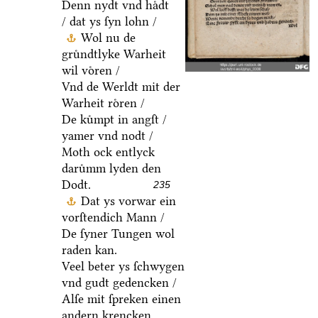
Denn nydt vnd haͤdt
/ dat ys ſyn lohn /
Wol nu de
gruͤndtlyke Warheit
wil voͤren /
Vnd de Werldt mit der
Warheit roͤren /
De kuͤmpt in angſt /
yamer vnd nodt /
Moth ock entlyck
daruͤmm lyden den
Dodt.
235
Dat ys vorwar ein
vorſtendich Mann /
De ſyner Tungen wol
raden kan.
Veel beter ys ſchwygen
vnd gudt gedencken /
Alſe mit ſpreken einen
andern krencken.