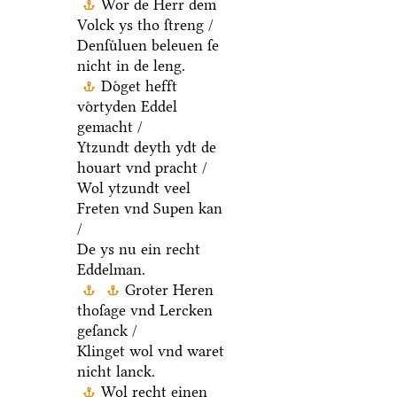
Wor de Herr dem
Volck ys tho ſtreng /
Denſuͤluen beleuen ſe
nicht in de leng.
Doͤget hefft
voͤrtyden Eddel
gemacht /
Ytzundt deyth ydt de
houart vnd pracht /
Wol ytzundt veel
Freten vnd Supen kan
/
De ys nu ein recht
Eddelman.
Groter Heren
thoſage vnd Lercken
geſanck /
Klinget wol vnd waret
nicht lanck.
Wol recht einen