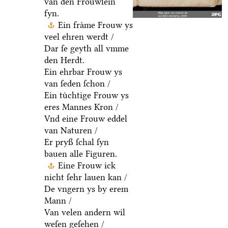
van den Froͤuwlein
fyn.
Ein fraͤme Frouw ys
veel ehren werdt /
Dar ſe geyth all vmme
den Herdt.
Ein ehrbar Frouw ys
van ſeden ſchon /
Ein tuͤchtige Frouw ys
eres Mannes Kron /
Vnd eine Frouw eddel
van Naturen /
Er pryß ſchal ſyn
bauen alle Figuren.
Eine Frouw ick
nicht ſehr lauen kan /
De vngern ys by erem
Mann /
Van velen andern wil
weſen geſehen /