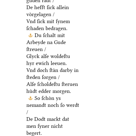
guden raͤdt /
De hefft ſick allein
voͤrgelagen /
Vnd ſick mit ſynem
ſchaden bedragen.
Du ſchalt mit
Arbeyde na Gude
ſtreuen /
Glyck alſe woldeſtu
hyr ewich leeuen.
Vnd doch ſtaͤn darby in
ſteden ſorgen /
Alſe ſcholdeſtu ſteruen
huͤdt edder morgen.
So ſchoͤn ys
nemandt noch ſo werdt
/
De Dodt mackt dat
men ſyner nicht
begert.