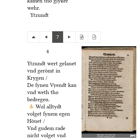
kamen tho glyker
wehr.
Ytzundt
7
4
Ytzundt wert gelauet
vnd geroͤmt in
Krygen /
De ſynen Vyendt kan
vnd weth tho
bedregen.
Wol alltydt
volget ſynem egen
Hoͤuet /
Vnd gudem rade
nicht volget vnd