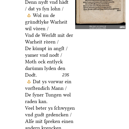
Denn nydt vnd haͤdt
/ dat ys ſyn lohn /
Wol nu de
gruͤndtlyke Warheit
wil voͤren /
Vnd de Werldt mit der
Warheit roͤren /
De kuͤmpt in angſt /
yamer vnd nodt /
Moth ock entlyck
daruͤmm lyden den
Dodt.
235
Dat ys vorwar ein
vorſtendich Mann /
De ſyner Tungen wol
raden kan.
Veel beter ys ſchwygen
vnd gudt gedencken /
Alſe mit ſpreken einen
andern krencken.