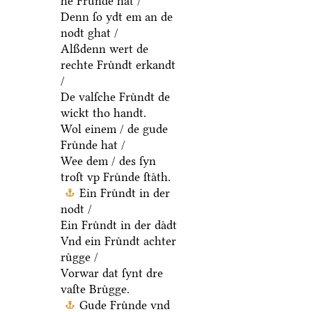
he Fruͤnde hat /
Denn ſo ydt em an de
nodt ghat /
Alßdenn wert de
rechte Fruͤndt erkandt
/
De valſche Fruͤndt de
wickt tho handt.
Wol einem / de gude
Fruͤnde hat /
Wee dem / des ſyn
troſt vp Fruͤnde ſtaͤth.
Ein Fruͤndt in der
nodt /
Ein Fruͤndt in der daͤdt
Vnd ein Fruͤndt achter
ruͤgge /
Vorwar dat ſynt dre
vaſte Bruͤgge.
Gude Fruͤnde vnd