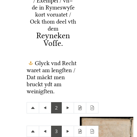
/ Exempel / vn=
de in Rymeswyſe
kort voruatet /
Ock thom deel vth
dem
Reyneken
Voſſe.
Glyck vnd Recht
waret am lengſten /
Dat maͤckt men
bruckt ydt am
weinigſten.
2
3