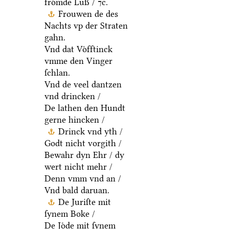
froͤmde Luß / ⁊c.
Frouwen de des
Nachts vp der Straten
gahn.
Vnd dat Voͤfftinck
vmme den Vinger
ſchlan.
Vnd de veel dantzen
vnd drincken /
De lathen den Hundt
gerne hincken /
Drinck vnd yth /
Godt nicht vorgith /
Bewahr dyn Ehr / dy
wert nicht mehr /
Denn vmm vnd an /
Vnd bald daruan.
De Juriſte mit
ſynem Boke /
De Joͤde mit ſynem