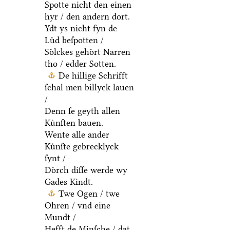
Spotte nicht den einen
hyr / den andern dort.
Ydt ys nicht fyn de
Luͤd beſpotten /
Soͤlckes gehoͤrt Narren
tho / edder Sotten.
De hillige Schrifft
ſchal men billyck lauen
/
Denn ſe geyth allen
Kuͤnſten bauen.
Wente alle ander
Kuͤnſte gebrecklyck
ſynt /
Doͤrch diſſe werde wy
Gades Kindt.
Twe Ogen / twe
Ohren / vnd eine
Mundt /
Hefft de Minſche / dat