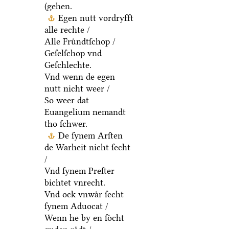
(gehen.
Egen nutt vordryfft
alle rechte /
Alle Fruͤndtſchop /
Geſelſchop vnd
Geſchlechte.
Vnd wenn de egen
nutt nicht weer /
So weer dat
Euangelium nemandt
tho ſchwer.
De ſynem Arſten
de Warheit nicht ſecht
/
Vnd ſynem Preſter
bichtet vnrecht.
Vnd ock vnwaͤr ſecht
ſynem Aduocat /
Wenn he by en ſoͤcht