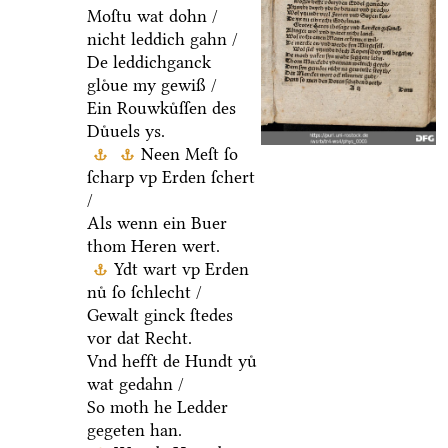
Moſtu wat dohn /
nicht leddich gahn /
De leddichganck
gloͤue my gewiß /
Ein Rouwkuͤſſen des
Duͤuels ys.
Neen Meſt ſo
ſcharp vp Erden ſchert
/
Als wenn ein Buer
thom Heren wert.
Ydt wart vp Erden
nuͤ ſo ſchlecht /
Gewalt ginck ſtedes
vor dat Recht.
Vnd hefft de Hundt yuͤ
wat gedahn /
So moth he Ledder
gegeten han.