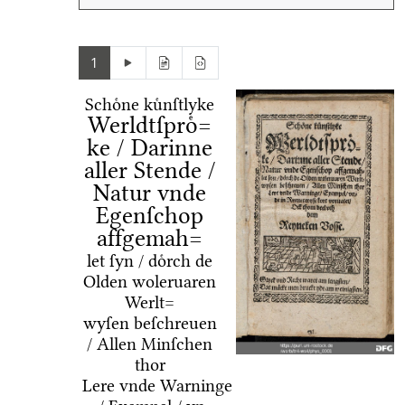
1
Schoͤne kuͤnſtlyke
Werldtſproͤ=
ke / Darinne
aller Stende /
Natur vnde
Egenſchop
affgemah=
let ſyn / doͤrch de
Olden woleruaren
Werlt=
wyſen beſchreuen
/ Allen Minſchen
thor
Lere vnde Warninge