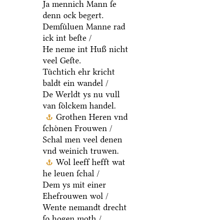
Ja mennich Mann ſe
denn ock begert.
Demſuͤluen Manne rad
ick int beſte /
He neme int Huß nicht
veel Geſte.
Tuͤchtich ehr kricht
baldt ein wandel /
De Werldt ys nu vull
van ſoͤlckem handel.
Grothen Heren vnd
ſchoͤnen Frouwen /
Schal men veel denen
vnd weinich truwen.
Wol leeff hefft wat
he leuen ſchal /
Dem ys mit einer
Ehefrouwen wol /
Wente nemandt drecht
ſo hogen moth /