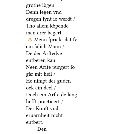
grothe loͤgen.
Denn legen vnd
dregen ſynt ſo werdt /
Tho allem koͤpende
men erer begert.
Menn ſprickt dat ſy
ein ſalich Mann /
De der Arſtedye
entberen kan.
Neen Arſte purgert ſo
gaͤr mit heil /
He nimpt des guden
ock ein deel /
Doch ein Arſte de lang
hefft practicert /
Der Kunſt vnd
eruarnheit nicht
entbert.
Den