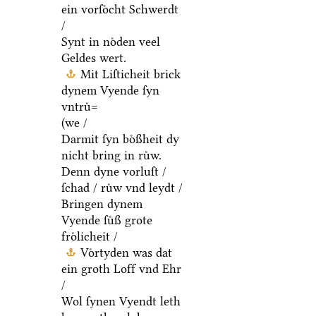
ein vorſoͤcht Schwerdt
/
Synt in noͤden veel
Geldes wert.
Mit Liſticheit brick
dynem Vyende ſyn
vntruͤ=
(we /
Darmit ſyn boͤßheit dy
nicht bring in ruͤw.
Denn dyne vorluſt /
ſchad / ruͤw vnd leydt /
Bringen dynem
Vyende ſuͤß grote
froͤlicheit /
Voͤrtyden was dat
ein groth Loff vnd Ehr
/
Wol ſynen Vyendt leth