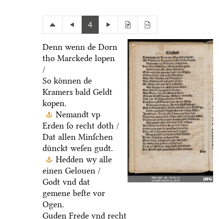
4
Denn wenn de Dorn
tho Marckede lopen
/
So koͤnnen de
Kramers bald Geldt
kopen.
Nemandt vp
Erden ſo recht doth /
Dat allen Minſchen
duͤnckt weſen gudt.
Hedden wy alle
einen Gelouen /
Godt vnd dat
gemene beſte vor
Ogen.
Guden Frede vnd recht