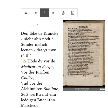
5
3
Den ſoͤke de Krancke
/ nicht ahn nodt /
Sunder metich
leeuen / dat ys myn
raͤdt /
Hoͤde dy vor de
Medicorum Recipe,
Vor der Juriſten
Codice,
Vnd vor der
Alchimiſten
Sublime,
Suͤß werſtu mit eim
leddigen Buͤdel tho
Marckede