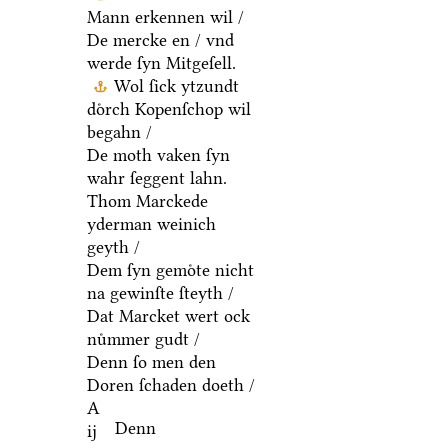
Mann erkennen wil /
De mercke en / vnd
werde ſyn Mitgeſell.
Wol ſick ytzundt
doͤrch Kopenſchop wil
begahn /
De moth vaken ſyn
wahr ſeggent lahn.
Thom Marckede
yderman weinich
geyth /
Dem ſyn gemoͤte nicht
na gewinſte ſteyth /
Dat Marcket wert ock
nuͤmmer gudt /
Denn ſo men den
Doren ſchaden doeth /
A
Denn
ij