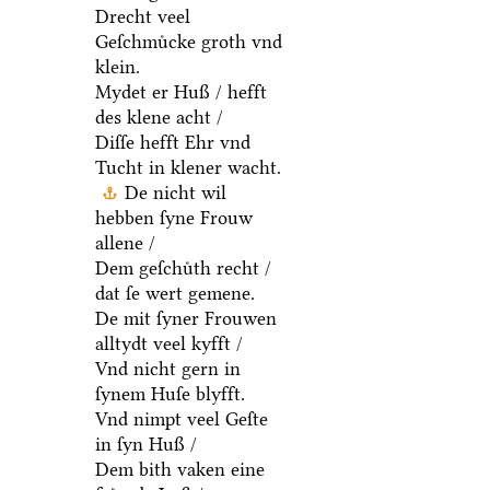
Drecht veel
Geſchmuͤcke groth vnd
klein.
Mydet er Huß / hefft
des klene acht /
Diſſe hefft Ehr vnd
Tucht in klener wacht.
De nicht wil
hebben ſyne Frouw
allene /
Dem geſchuͤth recht /
dat ſe wert gemene.
De mit ſyner Frouwen
alltydt veel kyfft /
Vnd nicht gern in
ſynem Huſe blyfft.
Vnd nimpt veel Geſte
in ſyn Huß /
Dem bith vaken eine