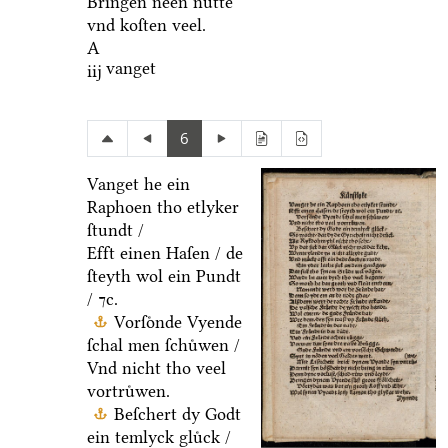
Bringen neen nuͤtte
vnd koſten veel.
A
vanget
iij
6
Vanget he ein
Raphoen tho etlyker
ſtundt /
Efft einen Haſen / de
ſteyth wol ein Pundt
/ ⁊c.
Vorſoͤnde Vyende
ſchal men ſchuͤwen /
Vnd nicht tho veel
vortruͤwen.
Beſchert dy Godt
ein temlyck gluͤck /