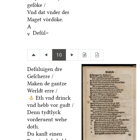
geſoͤke /
Vnd dat vnder der
Maget voͤrdoͤke.
A
Deſuͤl=
v
10
Deſuͤluigen dre
Geſcherre /
Maken de gantze
Werldt erre /
Eth vnd drinck
vnd hebb vor gudt /
Denn tydtlyck
vorderuent wehe
doth.
Du kanſt einen