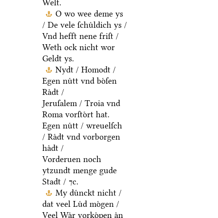
Welt.
O wo wee deme ys
/ De vele ſchuͤldich ys /
Vnd hefft nene friſt /
Weth ock nicht wor
Geldt ys.
Nydt / Homodt /
Egen nuͤtt vnd boͤſen
Raͤdt /
Jeruſalem / Troia vnd
Roma vorſtoͤrt hat.
Egen nuͤtt / wreuelſch
/ Raͤdt vnd vorborgen
haͤdt /
Vorderuen noch
ytzundt menge gude
Stadt / ⁊c.
My duͤnckt nicht /
dat veel Luͤd moͤgen /
Veel Waͤr vorkoͤpen aͤn