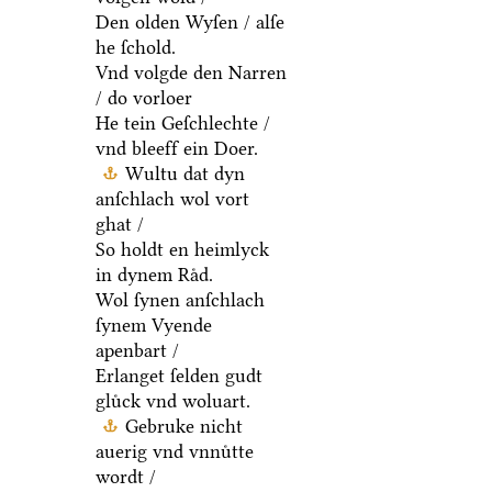
Den olden Wyſen / alſe
he ſchold.
Vnd volgde den Narren
/ do vorloer
He tein Geſchlechte /
vnd bleeff ein Doer.
Wultu dat dyn
anſchlach wol vort
ghat /
So holdt en heimlyck
in dynem Raͤd.
Wol ſynen anſchlach
ſynem Vyende
apenbart /
Erlanget ſelden gudt
gluͤck vnd woluart.
Gebruke nicht
auerig vnd vnnuͤtte
wordt /