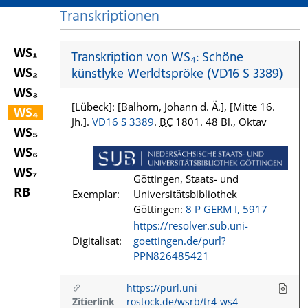
Transkriptionen
WS₁
Transkription von WS₄: Schöne
WS₂
künstlyke Werldtspröke (VD16 S 3389)
WS₃
[Lübeck]: [Balhorn, Johann d. Ä.], [Mitte 16.
WS₄
Jh.].
VD16 S 3389
.
BC
1801. 48 Bl., Oktav
WS₅
WS₆
WS₇
Göttingen, Staats- und
RB
Exemplar:
Universitätsbibliothek
Göttingen:
8 P GERM I, 5917
https://resolver.sub.uni-
Digitalisat:
goettingen.de/purl?
PPN826485421
https://purl.uni-
Zitierlink
rostock.de/wsrb/tr4-ws4