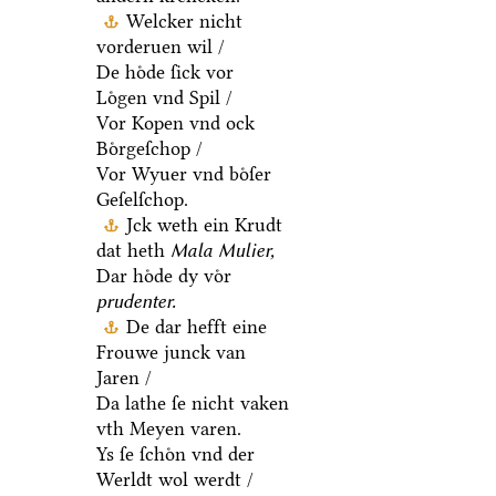
Welcker nicht
vorderuen wil /
De hoͤde ſick vor
Loͤgen vnd Spil /
Vor Kopen vnd ock
Boͤrgeſchop /
Vor Wyuer vnd boͤſer
Geſelſchop.
Jck weth ein Krudt
dat heth
Mala Mulier,
Dar hoͤde dy voͤr
prudenter.
De dar hefft eine
Frouwe junck van
Jaren /
Da lathe ſe nicht vaken
vth Meyen varen.
Ys ſe ſchoͤn vnd der
Werldt wol werdt /