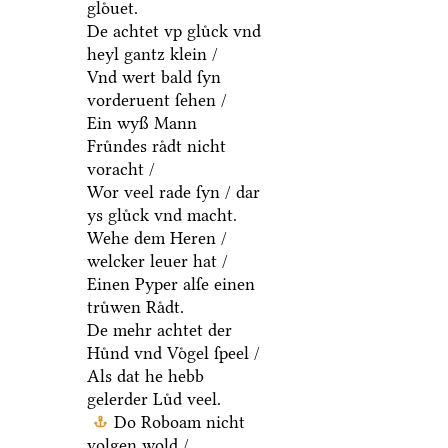
gloͤuet.
De achtet vp gluͤck vnd
heyl gantz klein /
Vnd wert bald ſyn
vorderuent ſehen /
Ein wyß Mann
Fruͤndes raͤdt nicht
voracht /
Wor veel rade ſyn / dar
ys gluͤck vnd macht.
Wehe dem Heren /
welcker leuer hat /
Einen Pyper alſe einen
truͤwen Raͤdt.
De mehr achtet der
Huͤnd vnd Voͤgel ſpeel /
Als dat he hebb
gelerder Luͤd veel.
Do Roboam nicht
volgen wold /