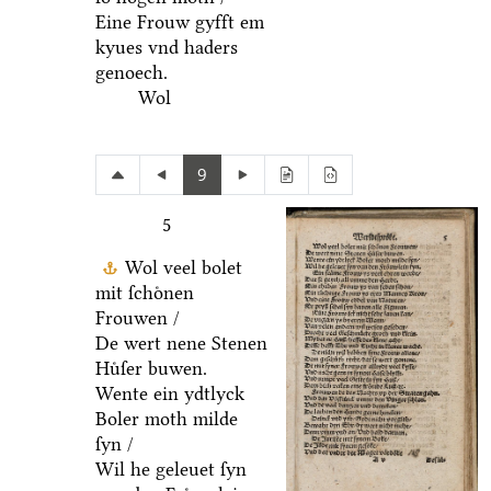
Eine Frouw gyfft em
kyues vnd haders
genoech.
Wol
9
5
Wol veel bolet
mit ſchoͤnen
Frouwen /
De wert nene Stenen
Huͤſer buwen.
Wente ein ydtlyck
Boler moth milde
ſyn /
Wil he geleuet ſyn