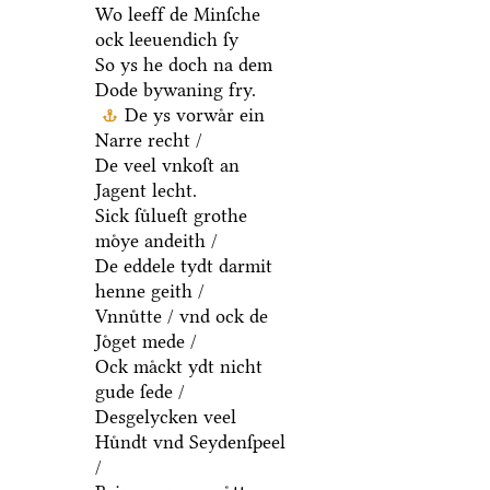
Wo leeff de Minſche
ock leeuendich ſy
So ys he doch na dem
Dode bywaning fry.
De ys vorwaͤr ein
Narre recht /
De veel vnkoſt an
Jagent lecht.
Sick ſuͤlueſt grothe
moͤye andeith /
De eddele tydt darmit
henne geith /
Vnnuͤtte / vnd ock de
Joͤget mede /
Ock maͤckt ydt nicht
gude ſede /
Desgelycken veel
Huͤndt vnd Seydenſpeel
/