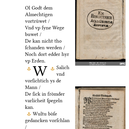
Ol Godt dem
Almechtigen
vortruͤwet /
Vnd vp ſyne Wege
buwet /
De kan nicht tho
ſchanden werden /
Noch dort edder hyr
vp Erden.
W
Salich
vnd
vorſichtich ys de
Mann /
De ſick in froͤmder
varlicheit ſpegeln
kan.
Wultu boͤſe
gedancken vorſchlan
/