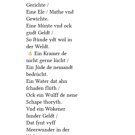
Gerichte /
Eine Ele / Mathe vnd
Gewichte.
Eine Muͤnte vnd ock
gudt Geldt /
So ſtuͤnde ydt wol in
der Weldt.
Ein Kramer de
nicht gerne luͤcht /
Ein Juͤde de nemandt
bedruͤcht.
Ein Water dat ahn
ſchaden fluͤth /
Ock ein Wulff de nene
Schape thoryth.
Vnd ein Woͤkener
ſunder Geldt /
Dat ſynt vyff
Meerwunder in der