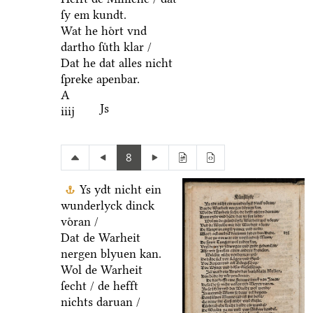
ſy em kundt.
Wat he hoͤrt vnd
dartho ſuͤth klar /
Dat he dat alles nicht
ſpreke apenbar.
A
Js
iiij
8
Ys ydt nicht ein
wunderlyck dinck
voͤran /
Dat de Warheit
nergen blyuen kan.
Wol de Warheit
ſecht / de hefft
nichts daruan /