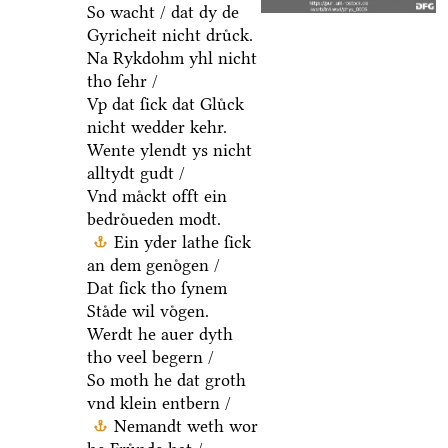
So wacht / dat dy de
Gyricheit nicht druͤck.
Na Rykdohm yhl nicht
tho ſehr /
Vp dat ſick dat Gluͤck
nicht wedder kehr.
Wente ylendt ys nicht
alltydt gudt /
Vnd maͤckt offt ein
bedroͤueden modt.
Ein yder lathe ſick
an dem genoͤgen /
Dat ſick tho ſynem
Staͤde wil voͤgen.
Werdt he auer dyth
tho veel begern /
So moth he dat groth
vnd klein entbern /
Nemandt weth wor