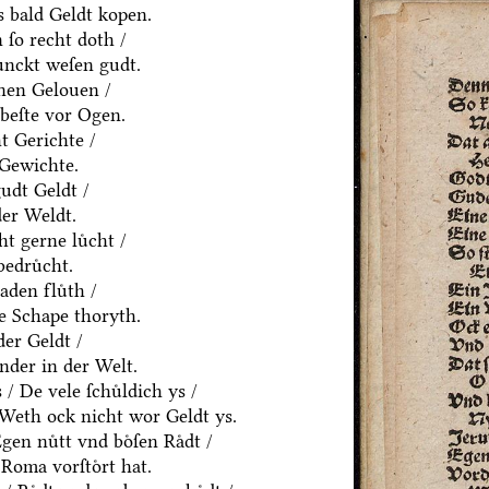
 bald Geldt kopen.
ſo recht doth /
ͤnckt weſen gudt.
nen Gelouen /
beſte vor Ogen.
t Gerichte /
 Gewichte.
udt Geldt /
der Weldt.
t gerne luͤcht /
edruͤcht.
den fluͤth /
e Schape thoryth.
er Geldt /
nder in der Welt.
 De vele ſchuͤldich ys /
/ Weth ock nicht wor Geldt ys.
en nuͤtt vnd boͤſen Raͤdt /
Roma vorſtoͤrt hat.