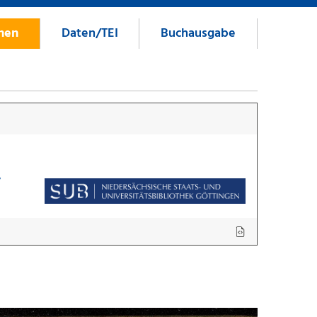
onen
Daten/TEI
Buchausgabe
7