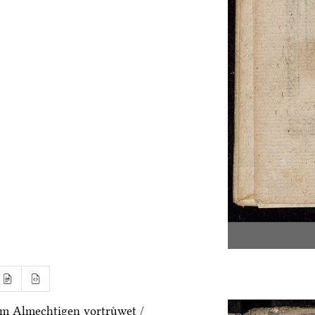
m Almechtigen vortruͤwet /