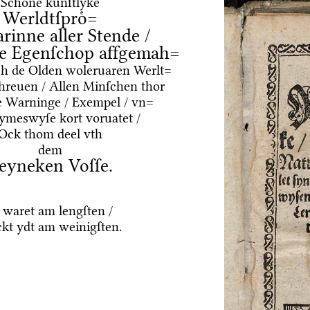
Schoͤne kuͤnſtlyke
Werldtſproͤ=
arinne aller Stende /
e Egenſchop affgemah=
ͤrch de Olden woleruaren Werlt=
hreuen / Allen Minſchen thor
e Warninge / Exempel / vn=
Rymeswyſe kort voruatet /
Ock thom deel vth
dem
eyneken Voſſe.
 waret am lengſten /
kt ydt am weinigſten.