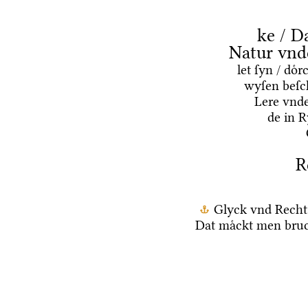
ke / D
Natur vnd
let ſyn / do
wyſen beſc
Lere vnd
de in 
R
Glyck vnd Recht
Dat maͤckt men bruc