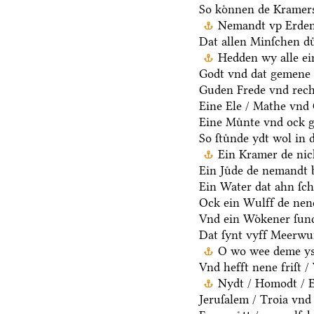
So koͤnnen de Kramers
Nemandt vp Erden 
Dat allen Minſchen du
Hedden wy alle ei
Godt vnd dat gemene 
Guden Frede vnd rech
Eine Ele / Mathe vnd
Eine Muͤnte vnd ock g
So ſtuͤnde ydt wol in 
Ein Kramer de nich
Ein Juͤde de nemandt b
Ein Water dat ahn ſcha
Ock ein Wulff de nen
Vnd ein Woͤkener ſund
Dat ſynt vyff Meerwu
O wo wee deme ys /
Vnd hefft nene friſt 
Nydt / Homodt / Eg
Jeruſalem / Troia vnd 