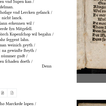
ten vnd Supen kan /
ddelman.
thoſage vnd Lercken geſanck /
 nicht lanck.
Mann erkennen wil /
rde ſyn Mitgeſell.
doͤrch Kopenſchop wil begahn /
hr ſeggent lahn.
an weinich geyth /
 na gewinſte ſteyth /
 nuͤmmer gudt /
n ſchaden doeth /
Denn
ho Marckede lopen /