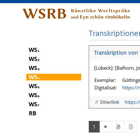
WSRB
Künstlike Werltspröke
Eyn schön rimbökelin
und
Transkriptione
WS₁
Transkription von
WS₂
WS₃
[Lübeck]: [Balhorn, Jo
WS₄
Exemplar:
Göttinge
WS₅
Digitalisat:
https:/
WS₆
Zitierlink
https:/
WS₇
RB
1