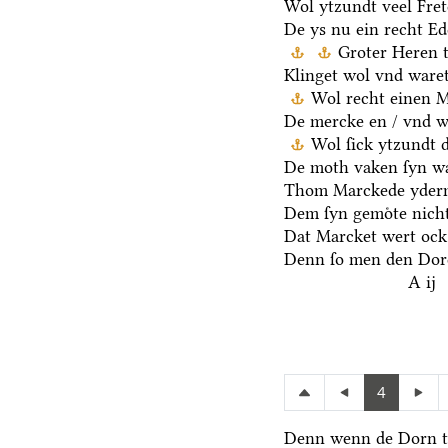
Wol ytzundt veel Fre
De ys nu ein recht E
Groter Heren 
Klinget wol vnd waret
Wol recht einen 
De mercke en / vnd we
Wol ſick ytzundt 
De moth vaken ſyn wa
Thom Marckede yderm
Dem ſyn gemoͤte nicht
Dat Marcket wert ock
Denn ſo men den Dore
A ij
4
Denn wenn de Dorn t