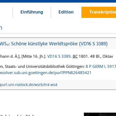
Einführung
Edition
Transkripti
n
 WS₄: Schöne künstlyke Werldtspröke (VD16 S 3389)
hann d. Ä.], [Mitte 16. Jh.].
VD16 S 3389
.
BC
1801. 48 Bl., Oktav
n, Staats- und Universitätsbibliothek Göttingen:
8 P GERM I, 591
/resolver.sub.uni-goettingen.de/purl?PPN826485421
/purl.uni-rostock.de/wsrb/tr4-ws4