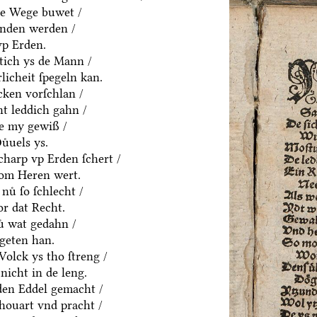
ne Wege buwet /
anden werden /
vp Erden.
htich ys de Mann /
rlicheit ſpegeln kan.
cken vorſchlan /
t leddich gahn /
ue my gewiß /
uͤuels ys.
charp vp Erden ſchert /
om Heren wert.
nuͤ ſo ſchlecht /
or dat Recht.
ͤ wat gedahn /
geten han.
olck ys tho ſtreng /
nicht in de leng.
yden Eddel gemacht /
houart vnd pracht /