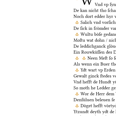
W
Vnd vp ſy
De kan nicht tho ſch
Noch dort edder hyr 
Salich vnd vorſic
De ſick in froͤmder va
Wultu boͤſe gedan
Moſtu wat dohn / nich
De leddichganck gloͤ
Ein Rouwkuͤſſen des D
Neen Meſt ſo ſ
Als wenn ein Buer th
Ydt wart vp Erden 
Gewalt ginck ſtedes v
Vnd hefft de Hundt yu
So moth he Ledder ge
Wor de Herr dem V
Denſuͤluen beleuen ſe 
Doͤget hefft voͤrt
Ytzundt deyth ydt de 