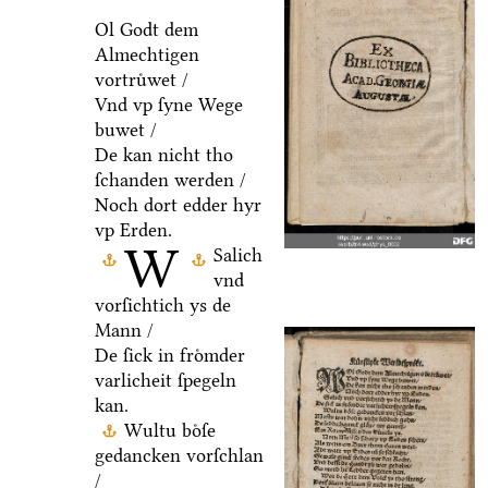
Ol Godt dem
Almechtigen
vortruͤwet /
Vnd vp ſyne Wege
buwet /
De kan nicht tho
ſchanden werden /
Noch dort edder hyr
vp Erden.
W
Salich
vnd
vorſichtich ys de
Mann /
De ſick in froͤmder
varlicheit ſpegeln
kan.
Wultu boͤſe
gedancken vorſchlan
/