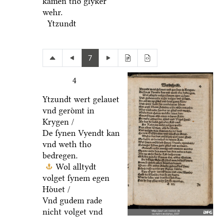
kamen tho glyker
wehr.
Ytzundt
7
4
Ytzundt wert gelauet
vnd geroͤmt in
Krygen /
De ſynen Vyendt kan
vnd weth tho
bedregen.
Wol alltydt
volget ſynem egen
Hoͤuet /
Vnd gudem rade
nicht volget vnd