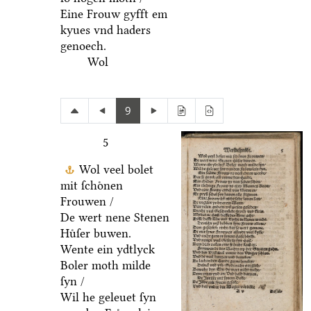
Eine Frouw gyfft em
kyues vnd haders
genoech.
Wol
9
5
Wol veel bolet
mit ſchoͤnen
Frouwen /
De wert nene Stenen
Huͤſer buwen.
Wente ein ydtlyck
Boler moth milde
ſyn /
Wil he geleuet ſyn