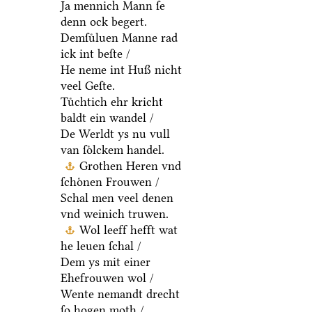
Ja mennich Mann ſe
denn ock begert.
Demſuͤluen Manne rad
ick int beſte /
He neme int Huß nicht
veel Geſte.
Tuͤchtich ehr kricht
baldt ein wandel /
De Werldt ys nu vull
van ſoͤlckem handel.
Grothen Heren vnd
ſchoͤnen Frouwen /
Schal men veel denen
vnd weinich truwen.
Wol leeff hefft wat
he leuen ſchal /
Dem ys mit einer
Ehefrouwen wol /
Wente nemandt drecht
ſo hogen moth /