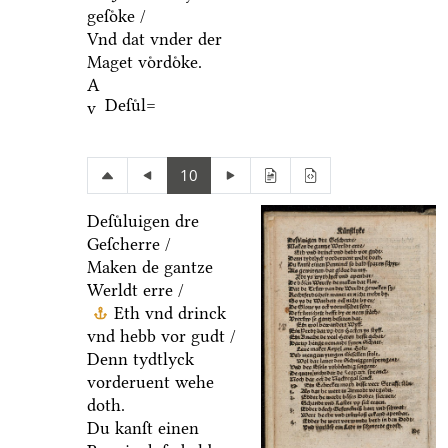
geſoͤke /
Vnd dat vnder der
Maget voͤrdoͤke.
A
Deſuͤl=
v
10
Deſuͤluigen dre
Geſcherre /
Maken de gantze
Werldt erre /
Eth vnd drinck
vnd hebb vor gudt /
Denn tydtlyck
vorderuent wehe
doth.
Du kanſt einen