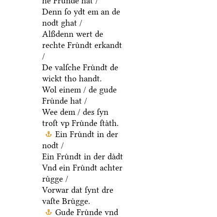
he Fruͤnde hat /
Denn ſo ydt em an de
nodt ghat /
Alßdenn wert de
rechte Fruͤndt erkandt
/
De valſche Fruͤndt de
wickt tho handt.
Wol einem / de gude
Fruͤnde hat /
Wee dem / des ſyn
troſt vp Fruͤnde ſtaͤth.
Ein Fruͤndt in der
nodt /
Ein Fruͤndt in der daͤdt
Vnd ein Fruͤndt achter
ruͤgge /
Vorwar dat ſynt dre
vaſte Bruͤgge.
Gude Fruͤnde vnd