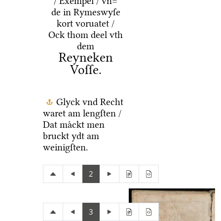
/ Exempel / vn=
de in Rymeswyſe
kort voruatet /
Ock thom deel vth
dem
Reyneken
Voſſe.
Glyck vnd Recht
waret am lengſten /
Dat maͤckt men
bruckt ydt am
weinigſten.
2
3