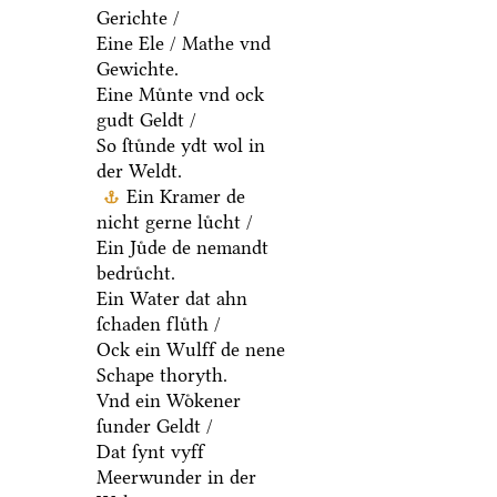
Gerichte /
Eine Ele / Mathe vnd
Gewichte.
Eine Muͤnte vnd ock
gudt Geldt /
So ſtuͤnde ydt wol in
der Weldt.
Ein Kramer de
nicht gerne luͤcht /
Ein Juͤde de nemandt
bedruͤcht.
Ein Water dat ahn
ſchaden fluͤth /
Ock ein Wulff de nene
Schape thoryth.
Vnd ein Woͤkener
ſunder Geldt /
Dat ſynt vyff
Meerwunder in der