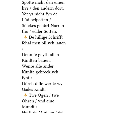
Spotte nicht den einen
hyr / den andern dort.
Ydt ys nicht fyn de
Luͤd beſpotten /
Soͤlckes gehoͤrt Narren
tho / edder Sotten.
De hillige Schrifft
ſchal men billyck lauen
/
Denn ſe geyth allen
Kuͤnſten bauen.
Wente alle ander
Kuͤnſte gebrecklyck
ſynt /
Doͤrch diſſe werde wy
Gades Kindt.
Twe Ogen / twe
Ohren / vnd eine
Mundt /
Hefft de Minſche / dat