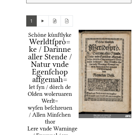
1
Schoͤne kuͤnſtlyke
Werldtſproͤ=
ke / Darinne
aller Stende /
Natur vnde
Egenſchop
affgemah=
let ſyn / doͤrch de
Olden woleruaren
Werlt=
wyſen beſchreuen
/ Allen Minſchen
thor
Lere vnde Warninge