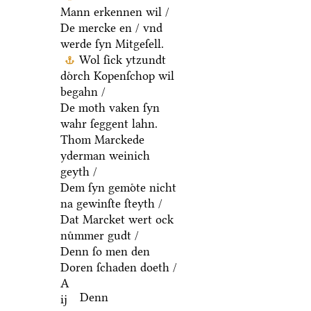
Mann erkennen wil /
De mercke en / vnd
werde ſyn Mitgeſell.
Wol ſick ytzundt
doͤrch Kopenſchop wil
begahn /
De moth vaken ſyn
wahr ſeggent lahn.
Thom Marckede
yderman weinich
geyth /
Dem ſyn gemoͤte nicht
na gewinſte ſteyth /
Dat Marcket wert ock
nuͤmmer gudt /
Denn ſo men den
Doren ſchaden doeth /
A
Denn
ij