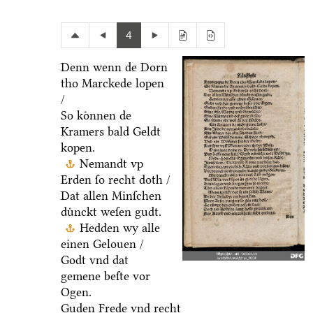
4
Denn wenn de Dorn
tho Marckede lopen
/
So koͤnnen de
Kramers bald Geldt
kopen.
Nemandt vp
Erden ſo recht doth /
Dat allen Minſchen
duͤnckt weſen gudt.
Hedden wy alle
einen Gelouen /
Godt vnd dat
gemene beſte vor
Ogen.
Guden Frede vnd recht