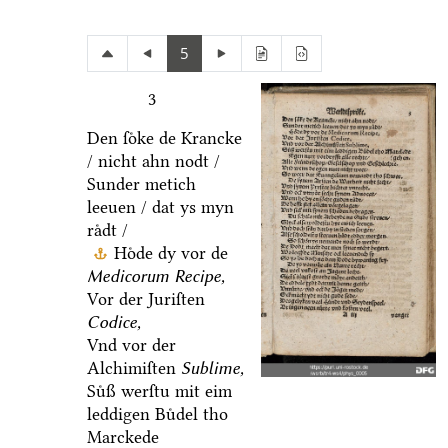
5
3
Den ſoͤke de Krancke
/ nicht ahn nodt /
Sunder metich
leeuen / dat ys myn
raͤdt /
Hoͤde dy vor de
Medicorum Recipe,
Vor der Juriſten
Codice,
Vnd vor der
Alchimiſten
Sublime,
Suͤß werſtu mit eim
leddigen Buͤdel tho
Marckede