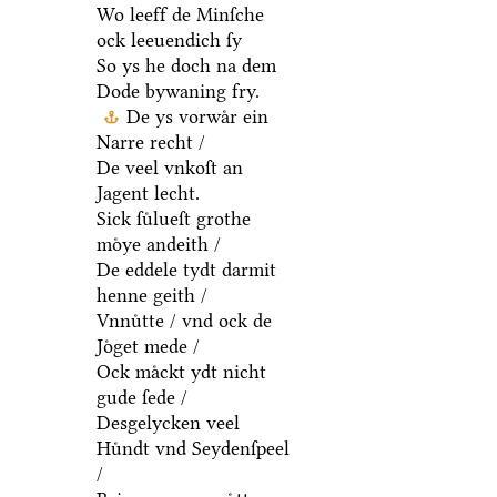
Wo leeff de Minſche
ock leeuendich ſy
So ys he doch na dem
Dode bywaning fry.
De ys vorwaͤr ein
Narre recht /
De veel vnkoſt an
Jagent lecht.
Sick ſuͤlueſt grothe
moͤye andeith /
De eddele tydt darmit
henne geith /
Vnnuͤtte / vnd ock de
Joͤget mede /
Ock maͤckt ydt nicht
gude ſede /
Desgelycken veel
Huͤndt vnd Seydenſpeel
/