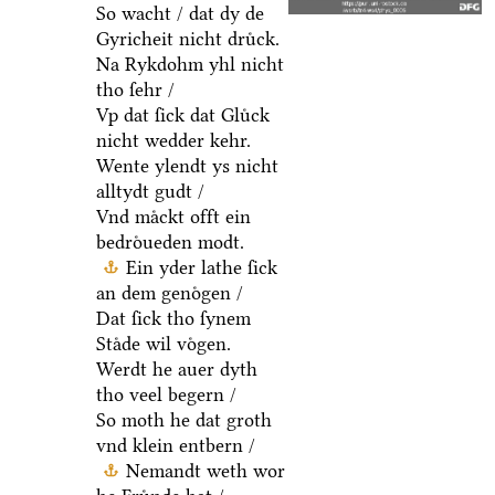
So wacht / dat dy de
Gyricheit nicht druͤck.
Na Rykdohm yhl nicht
tho ſehr /
Vp dat ſick dat Gluͤck
nicht wedder kehr.
Wente ylendt ys nicht
alltydt gudt /
Vnd maͤckt offt ein
bedroͤueden modt.
Ein yder lathe ſick
an dem genoͤgen /
Dat ſick tho ſynem
Staͤde wil voͤgen.
Werdt he auer dyth
tho veel begern /
So moth he dat groth
vnd klein entbern /
Nemandt weth wor