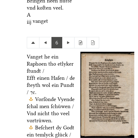
Bringen neen nuͤtte
vnd koſten veel.
A
vanget
iij
6
Vanget he ein
Raphoen tho etlyker
ſtundt /
Efft einen Haſen / de
ſteyth wol ein Pundt
/ ⁊c.
Vorſoͤnde Vyende
ſchal men ſchuͤwen /
Vnd nicht tho veel
vortruͤwen.
Beſchert dy Godt
ein temlyck gluͤck /