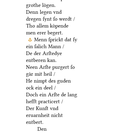
grothe loͤgen.
Denn legen vnd
dregen ſynt ſo werdt /
Tho allem koͤpende
men erer begert.
Menn ſprickt dat ſy
ein ſalich Mann /
De der Arſtedye
entberen kan.
Neen Arſte purgert ſo
gaͤr mit heil /
He nimpt des guden
ock ein deel /
Doch ein Arſte de lang
hefft practicert /
Der Kunſt vnd
eruarnheit nicht
entbert.
Den