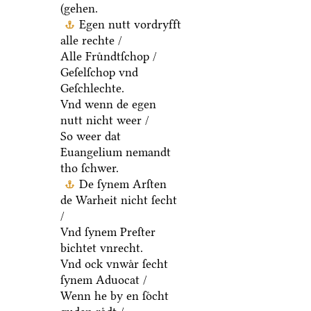
(gehen.
Egen nutt vordryfft
alle rechte /
Alle Fruͤndtſchop /
Geſelſchop vnd
Geſchlechte.
Vnd wenn de egen
nutt nicht weer /
So weer dat
Euangelium nemandt
tho ſchwer.
De ſynem Arſten
de Warheit nicht ſecht
/
Vnd ſynem Preſter
bichtet vnrecht.
Vnd ock vnwaͤr ſecht
ſynem Aduocat /
Wenn he by en ſoͤcht