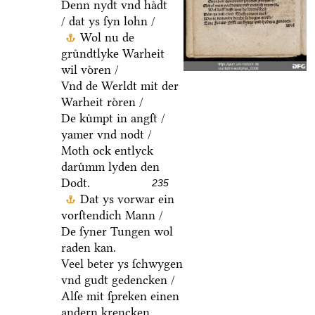
Denn nydt vnd haͤdt
/ dat ys ſyn lohn /
Wol nu de
gruͤndtlyke Warheit
wil voͤren /
Vnd de Werldt mit der
Warheit roͤren /
De kuͤmpt in angſt /
yamer vnd nodt /
Moth ock entlyck
daruͤmm lyden den
Dodt.
235
Dat ys vorwar ein
vorſtendich Mann /
De ſyner Tungen wol
raden kan.
Veel beter ys ſchwygen
vnd gudt gedencken /
Alſe mit ſpreken einen
andern krencken.