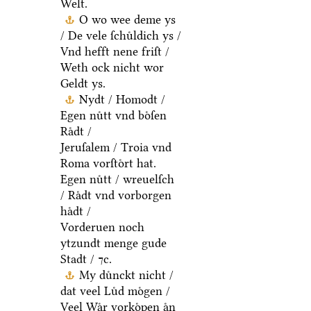
Welt.
O wo wee deme ys
/ De vele ſchuͤldich ys /
Vnd hefft nene friſt /
Weth ock nicht wor
Geldt ys.
Nydt / Homodt /
Egen nuͤtt vnd boͤſen
Raͤdt /
Jeruſalem / Troia vnd
Roma vorſtoͤrt hat.
Egen nuͤtt / wreuelſch
/ Raͤdt vnd vorborgen
haͤdt /
Vorderuen noch
ytzundt menge gude
Stadt / ⁊c.
My duͤnckt nicht /
dat veel Luͤd moͤgen /
Veel Waͤr vorkoͤpen aͤn