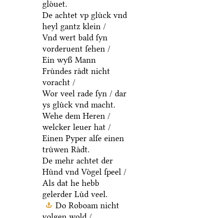
gloͤuet.
De achtet vp gluͤck vnd
heyl gantz klein /
Vnd wert bald ſyn
vorderuent ſehen /
Ein wyß Mann
Fruͤndes raͤdt nicht
voracht /
Wor veel rade ſyn / dar
ys gluͤck vnd macht.
Wehe dem Heren /
welcker leuer hat /
Einen Pyper alſe einen
truͤwen Raͤdt.
De mehr achtet der
Huͤnd vnd Voͤgel ſpeel /
Als dat he hebb
gelerder Luͤd veel.
Do Roboam nicht
volgen wold /