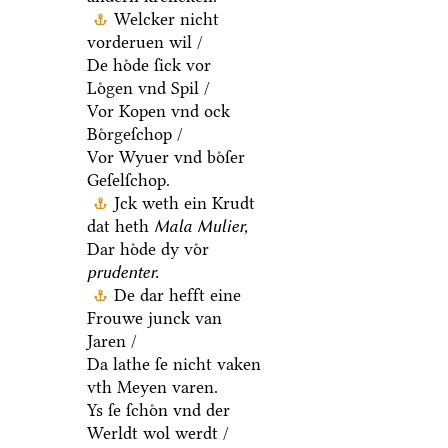
Welcker nicht
vorderuen wil /
De hoͤde ſick vor
Loͤgen vnd Spil /
Vor Kopen vnd ock
Boͤrgeſchop /
Vor Wyuer vnd boͤſer
Geſelſchop.
Jck weth ein Krudt
dat heth
Mala Mulier,
Dar hoͤde dy voͤr
prudenter.
De dar hefft eine
Frouwe junck van
Jaren /
Da lathe ſe nicht vaken
vth Meyen varen.
Ys ſe ſchoͤn vnd der
Werldt wol werdt /