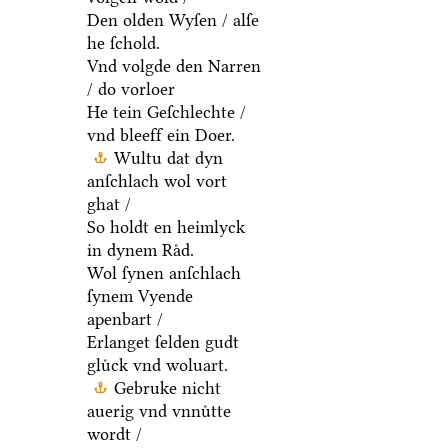
Den olden Wyſen / alſe
he ſchold.
Vnd volgde den Narren
/ do vorloer
He tein Geſchlechte /
vnd bleeff ein Doer.
Wultu dat dyn
anſchlach wol vort
ghat /
So holdt en heimlyck
in dynem Raͤd.
Wol ſynen anſchlach
ſynem Vyende
apenbart /
Erlanget ſelden gudt
gluͤck vnd woluart.
Gebruke nicht
auerig vnd vnnuͤtte
wordt /