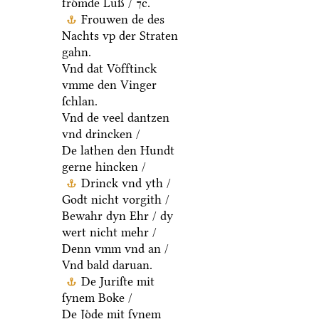
froͤmde Luß / ⁊c.
Frouwen de des
Nachts vp der Straten
gahn.
Vnd dat Voͤfftinck
vmme den Vinger
ſchlan.
Vnd de veel dantzen
vnd drincken /
De lathen den Hundt
gerne hincken /
Drinck vnd yth /
Godt nicht vorgith /
Bewahr dyn Ehr / dy
wert nicht mehr /
Denn vmm vnd an /
Vnd bald daruan.
De Juriſte mit
ſynem Boke /
De Joͤde mit ſynem