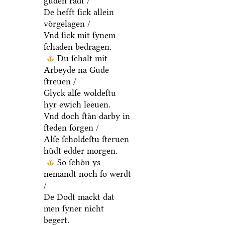
guden raͤdt /
De hefft ſick allein
voͤrgelagen /
Vnd ſick mit ſynem
ſchaden bedragen.
Du ſchalt mit
Arbeyde na Gude
ſtreuen /
Glyck alſe woldeſtu
hyr ewich leeuen.
Vnd doch ſtaͤn darby in
ſteden ſorgen /
Alſe ſcholdeſtu ſteruen
huͤdt edder morgen.
So ſchoͤn ys
nemandt noch ſo werdt
/
De Dodt mackt dat
men ſyner nicht
begert.