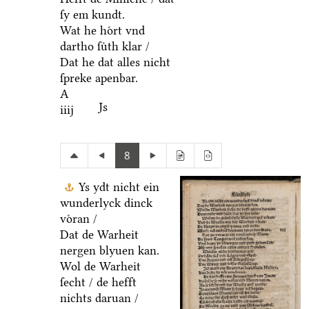
ſy em kundt.
Wat he hoͤrt vnd
dartho ſuͤth klar /
Dat he dat alles nicht
ſpreke apenbar.
A
Js
iiij
8
Ys ydt nicht ein
wunderlyck dinck
voͤran /
Dat de Warheit
nergen blyuen kan.
Wol de Warheit
ſecht / de hefft
nichts daruan /