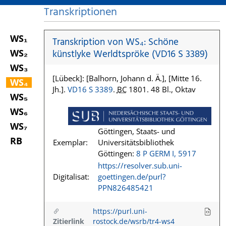
Transkriptionen
WS₁
Transkription von WS₄: Schöne
WS₂
künstlyke Werldtspröke (VD16 S 3389)
WS₃
[Lübeck]: [Balhorn, Johann d. Ä.], [Mitte 16.
WS₄
Jh.].
VD16 S 3389
.
BC
1801. 48 Bl., Oktav
WS₅
WS₆
WS₇
Göttingen, Staats- und
RB
Exemplar:
Universitätsbibliothek
Göttingen:
8 P GERM I, 5917
https://resolver.sub.uni-
Digitalisat:
goettingen.de/purl?
PPN826485421
https://purl.uni-
Zitierlink
rostock.de/wsrb/tr4-ws4