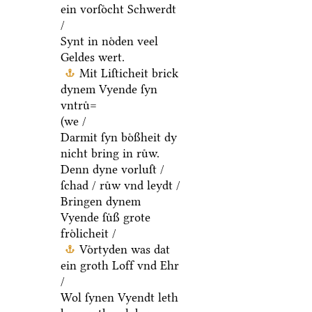
ein vorſoͤcht Schwerdt
/
Synt in noͤden veel
Geldes wert.
Mit Liſticheit brick
dynem Vyende ſyn
vntruͤ=
(we /
Darmit ſyn boͤßheit dy
nicht bring in ruͤw.
Denn dyne vorluſt /
ſchad / ruͤw vnd leydt /
Bringen dynem
Vyende ſuͤß grote
froͤlicheit /
Voͤrtyden was dat
ein groth Loff vnd Ehr
/
Wol ſynen Vyendt leth