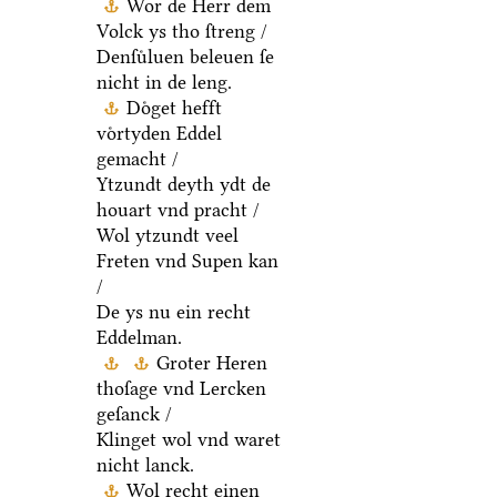
Wor de Herr dem
Volck ys tho ſtreng /
Denſuͤluen beleuen ſe
nicht in de leng.
Doͤget hefft
voͤrtyden Eddel
gemacht /
Ytzundt deyth ydt de
houart vnd pracht /
Wol ytzundt veel
Freten vnd Supen kan
/
De ys nu ein recht
Eddelman.
Groter Heren
thoſage vnd Lercken
geſanck /
Klinget wol vnd waret
nicht lanck.
Wol recht einen