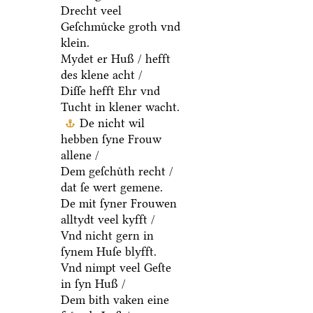
Drecht veel
Geſchmuͤcke groth vnd
klein.
Mydet er Huß / hefft
des klene acht /
Diſſe hefft Ehr vnd
Tucht in klener wacht.
De nicht wil
hebben ſyne Frouw
allene /
Dem geſchuͤth recht /
dat ſe wert gemene.
De mit ſyner Frouwen
alltydt veel kyfft /
Vnd nicht gern in
ſynem Huſe blyfft.
Vnd nimpt veel Geſte
in ſyn Huß /
Dem bith vaken eine