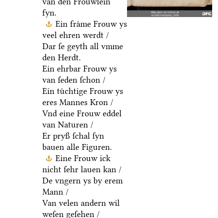
van den Froͤuwlein
fyn.
Ein fraͤme Frouw ys
veel ehren werdt /
Dar ſe geyth all vmme
den Herdt.
Ein ehrbar Frouw ys
van ſeden ſchon /
Ein tuͤchtige Frouw ys
eres Mannes Kron /
Vnd eine Frouw eddel
van Naturen /
Er pryß ſchal ſyn
bauen alle Figuren.
Eine Frouw ick
nicht ſehr lauen kan /
De vngern ys by erem
Mann /
Van velen andern wil
weſen geſehen /