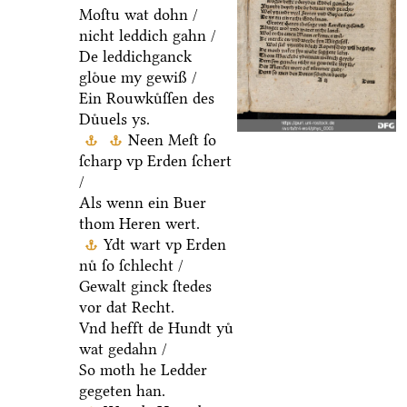
Moſtu wat dohn /
nicht leddich gahn /
De leddichganck
gloͤue my gewiß /
Ein Rouwkuͤſſen des
Duͤuels ys.
Neen Meſt ſo
ſcharp vp Erden ſchert
/
Als wenn ein Buer
thom Heren wert.
Ydt wart vp Erden
nuͤ ſo ſchlecht /
Gewalt ginck ſtedes
vor dat Recht.
Vnd hefft de Hundt yuͤ
wat gedahn /
So moth he Ledder
gegeten han.