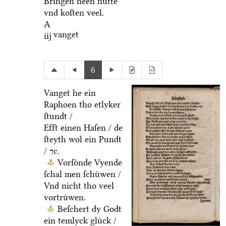
Bringen neen nuͤtte
vnd koſten veel.
A
vanget
iij
6
Vanget he ein
Raphoen tho etlyker
ſtundt /
Efft einen Haſen / de
ſteyth wol ein Pundt
/ ⁊c.
Vorſoͤnde Vyende
ſchal men ſchuͤwen /
Vnd nicht tho veel
vortruͤwen.
Beſchert dy Godt
ein temlyck gluͤck /