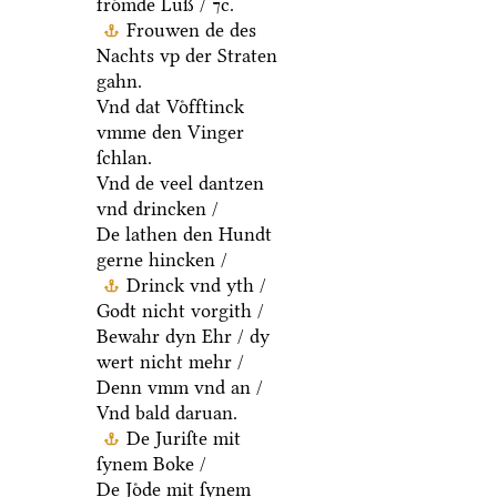
froͤmde Luß / ⁊c.
Frouwen de des
Nachts vp der Straten
gahn.
Vnd dat Voͤfftinck
vmme den Vinger
ſchlan.
Vnd de veel dantzen
vnd drincken /
De lathen den Hundt
gerne hincken /
Drinck vnd yth /
Godt nicht vorgith /
Bewahr dyn Ehr / dy
wert nicht mehr /
Denn vmm vnd an /
Vnd bald daruan.
De Juriſte mit
ſynem Boke /
De Joͤde mit ſynem