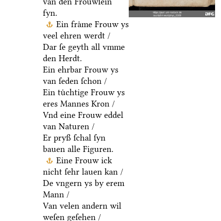
van den Froͤuwlein
fyn.
Ein fraͤme Frouw ys
veel ehren werdt /
Dar ſe geyth all vmme
den Herdt.
Ein ehrbar Frouw ys
van ſeden ſchon /
Ein tuͤchtige Frouw ys
eres Mannes Kron /
Vnd eine Frouw eddel
van Naturen /
Er pryß ſchal ſyn
bauen alle Figuren.
Eine Frouw ick
nicht ſehr lauen kan /
De vngern ys by erem
Mann /
Van velen andern wil
weſen geſehen /