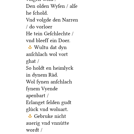
Den olden Wyſen / alſe
he ſchold.
Vnd volgde den Narren
/ do vorloer
He tein Geſchlechte /
vnd bleeff ein Doer.
Wultu dat dyn
anſchlach wol vort
ghat /
So holdt en heimlyck
in dynem Raͤd.
Wol ſynen anſchlach
ſynem Vyende
apenbart /
Erlanget ſelden gudt
gluͤck vnd woluart.
Gebruke nicht
auerig vnd vnnuͤtte
wordt /