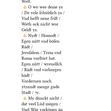
Welt.
O wo wee deme ys
/ De vele ſchuͤldich ys /
Vnd hefft nene friſt /
Weth ock nicht wor
Geldt ys.
Nydt / Homodt /
Egen nuͤtt vnd boͤſen
Raͤdt /
Jeruſalem / Troia vnd
Roma vorſtoͤrt hat.
Egen nuͤtt / wreuelſch
/ Raͤdt vnd vorborgen
haͤdt /
Vorderuen noch
ytzundt menge gude
Stadt / ⁊c.
My duͤnckt nicht /
dat veel Luͤd moͤgen /
Veel Waͤr vorkoͤpen aͤn