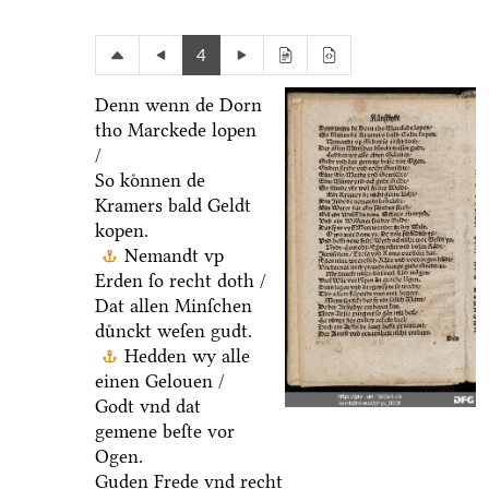
4
Denn wenn de Dorn
tho Marckede lopen
/
So koͤnnen de
Kramers bald Geldt
kopen.
Nemandt vp
Erden ſo recht doth /
Dat allen Minſchen
duͤnckt weſen gudt.
Hedden wy alle
einen Gelouen /
Godt vnd dat
gemene beſte vor
Ogen.
Guden Frede vnd recht