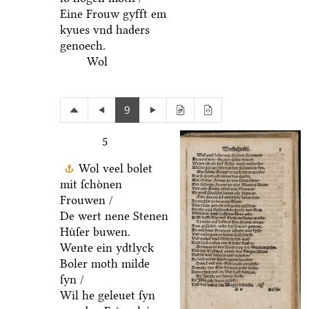
Eine Frouw gyfft em
kyues vnd haders
genoech.
Wol
9
5
Wol veel bolet
mit ſchoͤnen
Frouwen /
De wert nene Stenen
Huͤſer buwen.
Wente ein ydtlyck
Boler moth milde
ſyn /
Wil he geleuet ſyn