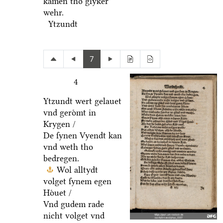
kamen tho glyker
wehr.
Ytzundt
7
4
Ytzundt wert gelauet
vnd geroͤmt in
Krygen /
De ſynen Vyendt kan
vnd weth tho
bedregen.
Wol alltydt
volget ſynem egen
Hoͤuet /
Vnd gudem rade
nicht volget vnd