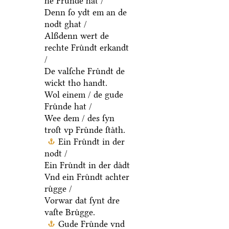
he Fruͤnde hat /
Denn ſo ydt em an de
nodt ghat /
Alßdenn wert de
rechte Fruͤndt erkandt
/
De valſche Fruͤndt de
wickt tho handt.
Wol einem / de gude
Fruͤnde hat /
Wee dem / des ſyn
troſt vp Fruͤnde ſtaͤth.
Ein Fruͤndt in der
nodt /
Ein Fruͤndt in der daͤdt
Vnd ein Fruͤndt achter
ruͤgge /
Vorwar dat ſynt dre
vaſte Bruͤgge.
Gude Fruͤnde vnd