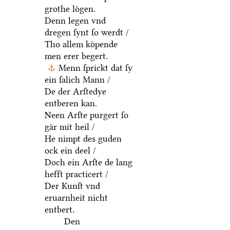
grothe loͤgen.
Denn legen vnd
dregen ſynt ſo werdt /
Tho allem koͤpende
men erer begert.
Menn ſprickt dat ſy
ein ſalich Mann /
De der Arſtedye
entberen kan.
Neen Arſte purgert ſo
gaͤr mit heil /
He nimpt des guden
ock ein deel /
Doch ein Arſte de lang
hefft practicert /
Der Kunſt vnd
eruarnheit nicht
entbert.
Den