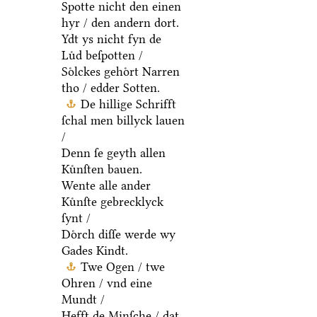
Spotte nicht den einen
hyr / den andern dort.
Ydt ys nicht fyn de
Luͤd beſpotten /
Soͤlckes gehoͤrt Narren
tho / edder Sotten.
De hillige Schrifft
ſchal men billyck lauen
/
Denn ſe geyth allen
Kuͤnſten bauen.
Wente alle ander
Kuͤnſte gebrecklyck
ſynt /
Doͤrch diſſe werde wy
Gades Kindt.
Twe Ogen / twe
Ohren / vnd eine
Mundt /
Hefft de Minſche / dat