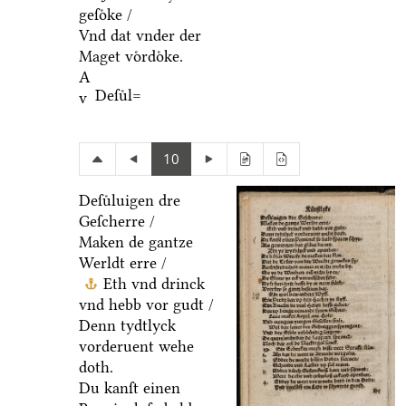
geſoͤke /
Vnd dat vnder der
Maget voͤrdoͤke.
A
Deſuͤl=
v
10
Deſuͤluigen dre
Geſcherre /
Maken de gantze
Werldt erre /
Eth vnd drinck
vnd hebb vor gudt /
Denn tydtlyck
vorderuent wehe
doth.
Du kanſt einen