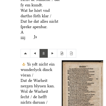
ſy em kundt.
Wat he hoͤrt vnd
dartho ſuͤth klar /
Dat he dat alles nicht
ſpreke apenbar.
A
Js
iiij
8
Ys ydt nicht ein
wunderlyck dinck
voͤran /
Dat de Warheit
nergen blyuen kan.
Wol de Warheit
ſecht / de hefft
nichts daruan /