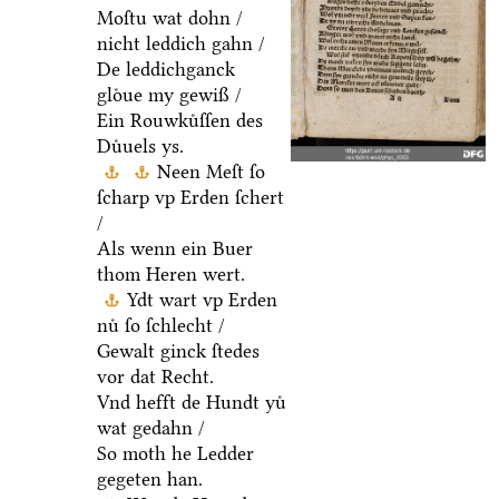
Moſtu wat dohn /
nicht leddich gahn /
De leddichganck
gloͤue my gewiß /
Ein Rouwkuͤſſen des
Duͤuels ys.
Neen Meſt ſo
ſcharp vp Erden ſchert
/
Als wenn ein Buer
thom Heren wert.
Ydt wart vp Erden
nuͤ ſo ſchlecht /
Gewalt ginck ſtedes
vor dat Recht.
Vnd hefft de Hundt yuͤ
wat gedahn /
So moth he Ledder
gegeten han.