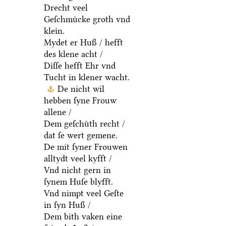
Drecht veel
Geſchmuͤcke groth vnd
klein.
Mydet er Huß / hefft
des klene acht /
Diſſe hefft Ehr vnd
Tucht in klener wacht.
De nicht wil
hebben ſyne Frouw
allene /
Dem geſchuͤth recht /
dat ſe wert gemene.
De mit ſyner Frouwen
alltydt veel kyfft /
Vnd nicht gern in
ſynem Huſe blyfft.
Vnd nimpt veel Geſte
in ſyn Huß /
Dem bith vaken eine