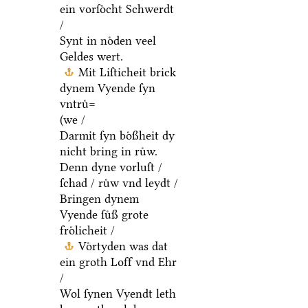
ein vorſoͤcht Schwerdt
/
Synt in noͤden veel
Geldes wert.
Mit Liſticheit brick
dynem Vyende ſyn
vntruͤ=
(we /
Darmit ſyn boͤßheit dy
nicht bring in ruͤw.
Denn dyne vorluſt /
ſchad / ruͤw vnd leydt /
Bringen dynem
Vyende ſuͤß grote
froͤlicheit /
Voͤrtyden was dat
ein groth Loff vnd Ehr
/
Wol ſynen Vyendt leth