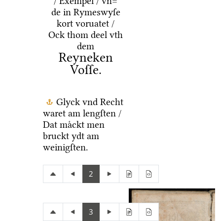
/ Exempel / vn=
de in Rymeswyſe
kort voruatet /
Ock thom deel vth
dem
Reyneken
Voſſe.
Glyck vnd Recht
waret am lengſten /
Dat maͤckt men
bruckt ydt am
weinigſten.
2
3