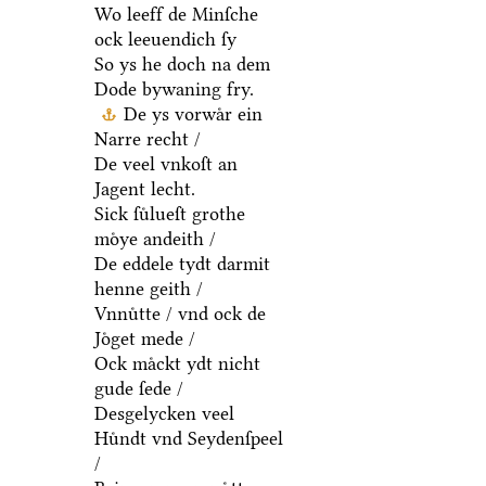
Wo leeff de Minſche
ock leeuendich ſy
So ys he doch na dem
Dode bywaning fry.
De ys vorwaͤr ein
Narre recht /
De veel vnkoſt an
Jagent lecht.
Sick ſuͤlueſt grothe
moͤye andeith /
De eddele tydt darmit
henne geith /
Vnnuͤtte / vnd ock de
Joͤget mede /
Ock maͤckt ydt nicht
gude ſede /
Desgelycken veel
Huͤndt vnd Seydenſpeel
/