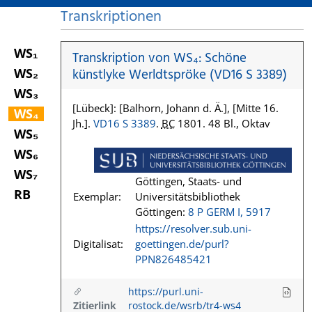
Transkriptionen
WS₁
Transkription von WS₄: Schöne
WS₂
künstlyke Werldtspröke (VD16 S 3389)
WS₃
[Lübeck]: [Balhorn, Johann d. Ä.], [Mitte 16.
WS₄
Jh.].
VD16 S 3389
.
BC
1801. 48 Bl., Oktav
WS₅
WS₆
WS₇
Göttingen, Staats- und
RB
Exemplar:
Universitätsbibliothek
Göttingen:
8 P GERM I, 5917
https://resolver.sub.uni-
Digitalisat:
goettingen.de/purl?
PPN826485421
https://purl.uni-
Zitierlink
rostock.de/wsrb/tr4-ws4