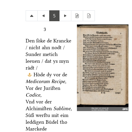
5
3
Den ſoͤke de Krancke
/ nicht ahn nodt /
Sunder metich
leeuen / dat ys myn
raͤdt /
Hoͤde dy vor de
Medicorum Recipe,
Vor der Juriſten
Codice,
Vnd vor der
Alchimiſten
Sublime,
Suͤß werſtu mit eim
leddigen Buͤdel tho
Marckede