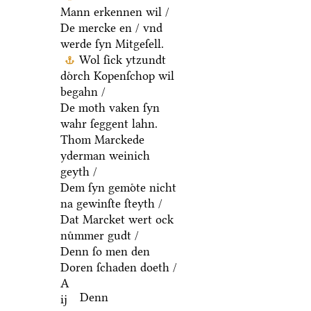
Mann erkennen wil /
De mercke en / vnd
werde ſyn Mitgeſell.
Wol ſick ytzundt
doͤrch Kopenſchop wil
begahn /
De moth vaken ſyn
wahr ſeggent lahn.
Thom Marckede
yderman weinich
geyth /
Dem ſyn gemoͤte nicht
na gewinſte ſteyth /
Dat Marcket wert ock
nuͤmmer gudt /
Denn ſo men den
Doren ſchaden doeth /
A
Denn
ij