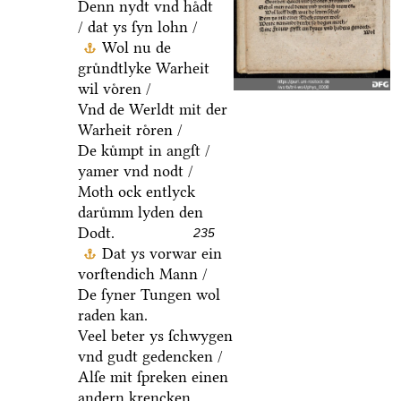
Denn nydt vnd haͤdt
/ dat ys ſyn lohn /
Wol nu de
gruͤndtlyke Warheit
wil voͤren /
Vnd de Werldt mit der
Warheit roͤren /
De kuͤmpt in angſt /
yamer vnd nodt /
Moth ock entlyck
daruͤmm lyden den
Dodt.
235
Dat ys vorwar ein
vorſtendich Mann /
De ſyner Tungen wol
raden kan.
Veel beter ys ſchwygen
vnd gudt gedencken /
Alſe mit ſpreken einen
andern krencken.