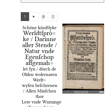
1
Schoͤne kuͤnſtlyke
Werldtſproͤ=
ke / Darinne
aller Stende /
Natur vnde
Egenſchop
affgemah=
let ſyn / doͤrch de
Olden woleruaren
Werlt=
wyſen beſchreuen
/ Allen Minſchen
thor
Lere vnde Warninge