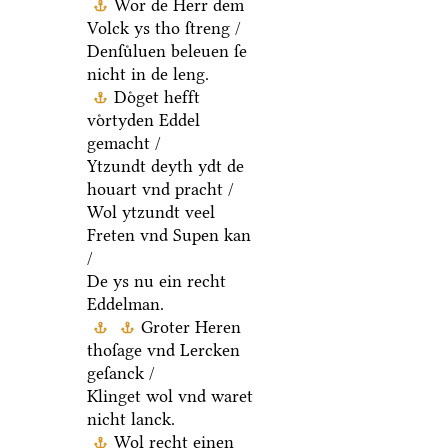
Wor de Herr dem
Volck ys tho ſtreng /
Denſuͤluen beleuen ſe
nicht in de leng.
Doͤget hefft
voͤrtyden Eddel
gemacht /
Ytzundt deyth ydt de
houart vnd pracht /
Wol ytzundt veel
Freten vnd Supen kan
/
De ys nu ein recht
Eddelman.
Groter Heren
thoſage vnd Lercken
geſanck /
Klinget wol vnd waret
nicht lanck.
Wol recht einen