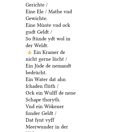
Gerichte /
Eine Ele / Mathe vnd
Gewichte.
Eine Muͤnte vnd ock
gudt Geldt /
So ſtuͤnde ydt wol in
der Weldt.
Ein Kramer de
nicht gerne luͤcht /
Ein Juͤde de nemandt
bedruͤcht.
Ein Water dat ahn
ſchaden fluͤth /
Ock ein Wulff de nene
Schape thoryth.
Vnd ein Woͤkener
ſunder Geldt /
Dat ſynt vyff
Meerwunder in der