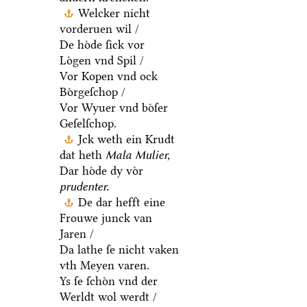
Welcker nicht
vorderuen wil /
De hoͤde ſick vor
Loͤgen vnd Spil /
Vor Kopen vnd ock
Boͤrgeſchop /
Vor Wyuer vnd boͤſer
Geſelſchop.
Jck weth ein Krudt
dat heth
Mala Mulier,
Dar hoͤde dy voͤr
prudenter.
De dar hefft eine
Frouwe junck van
Jaren /
Da lathe ſe nicht vaken
vth Meyen varen.
Ys ſe ſchoͤn vnd der
Werldt wol werdt /