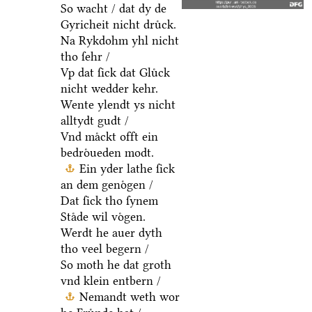
So wacht / dat dy de
Gyricheit nicht druͤck.
Na Rykdohm yhl nicht
tho ſehr /
Vp dat ſick dat Gluͤck
nicht wedder kehr.
Wente ylendt ys nicht
alltydt gudt /
Vnd maͤckt offt ein
bedroͤueden modt.
Ein yder lathe ſick
an dem genoͤgen /
Dat ſick tho ſynem
Staͤde wil voͤgen.
Werdt he auer dyth
tho veel begern /
So moth he dat groth
vnd klein entbern /
Nemandt weth wor