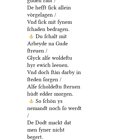
guden raͤdt /
De hefft ſick allein
voͤrgelagen /
Vnd ſick mit ſynem
ſchaden bedragen.
Du ſchalt mit
Arbeyde na Gude
ſtreuen /
Glyck alſe woldeſtu
hyr ewich leeuen.
Vnd doch ſtaͤn darby in
ſteden ſorgen /
Alſe ſcholdeſtu ſteruen
huͤdt edder morgen.
So ſchoͤn ys
nemandt noch ſo werdt
/
De Dodt mackt dat
men ſyner nicht
begert.