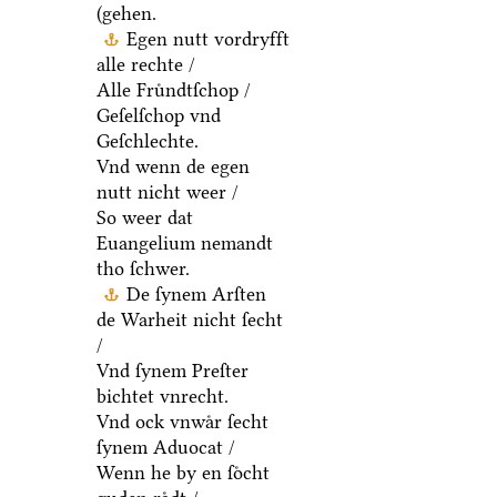
(gehen.
Egen nutt vordryfft
alle rechte /
Alle Fruͤndtſchop /
Geſelſchop vnd
Geſchlechte.
Vnd wenn de egen
nutt nicht weer /
So weer dat
Euangelium nemandt
tho ſchwer.
De ſynem Arſten
de Warheit nicht ſecht
/
Vnd ſynem Preſter
bichtet vnrecht.
Vnd ock vnwaͤr ſecht
ſynem Aduocat /
Wenn he by en ſoͤcht