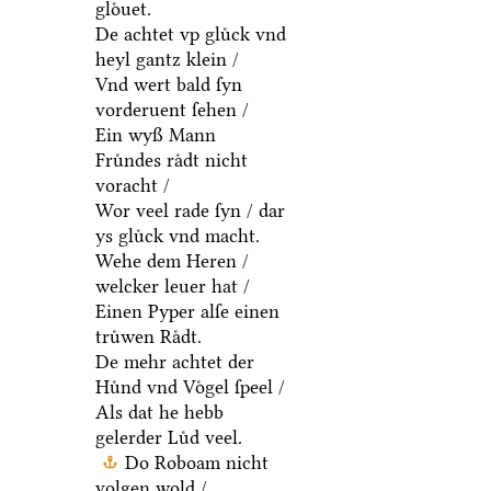
gloͤuet.
De achtet vp gluͤck vnd
heyl gantz klein /
Vnd wert bald ſyn
vorderuent ſehen /
Ein wyß Mann
Fruͤndes raͤdt nicht
voracht /
Wor veel rade ſyn / dar
ys gluͤck vnd macht.
Wehe dem Heren /
welcker leuer hat /
Einen Pyper alſe einen
truͤwen Raͤdt.
De mehr achtet der
Huͤnd vnd Voͤgel ſpeel /
Als dat he hebb
gelerder Luͤd veel.
Do Roboam nicht
volgen wold /