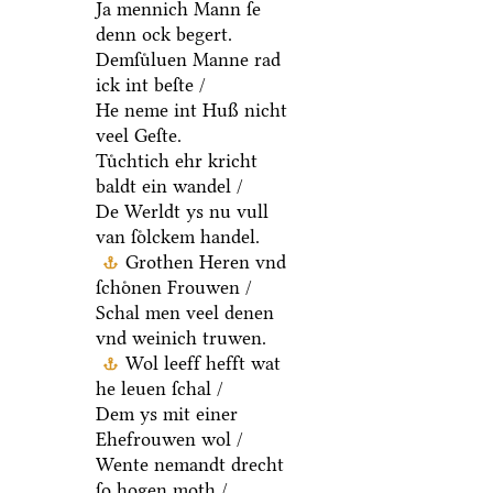
Ja mennich Mann ſe
denn ock begert.
Demſuͤluen Manne rad
ick int beſte /
He neme int Huß nicht
veel Geſte.
Tuͤchtich ehr kricht
baldt ein wandel /
De Werldt ys nu vull
van ſoͤlckem handel.
Grothen Heren vnd
ſchoͤnen Frouwen /
Schal men veel denen
vnd weinich truwen.
Wol leeff hefft wat
he leuen ſchal /
Dem ys mit einer
Ehefrouwen wol /
Wente nemandt drecht
ſo hogen moth /