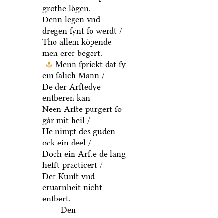
grothe loͤgen.
Denn legen vnd
dregen ſynt ſo werdt /
Tho allem koͤpende
men erer begert.
Menn ſprickt dat ſy
ein ſalich Mann /
De der Arſtedye
entberen kan.
Neen Arſte purgert ſo
gaͤr mit heil /
He nimpt des guden
ock ein deel /
Doch ein Arſte de lang
hefft practicert /
Der Kunſt vnd
eruarnheit nicht
entbert.
Den