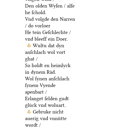
Den olden Wyſen / alſe
he ſchold.
Vnd volgde den Narren
/ do vorloer
He tein Geſchlechte /
vnd bleeff ein Doer.
Wultu dat dyn
anſchlach wol vort
ghat /
So holdt en heimlyck
in dynem Raͤd.
Wol ſynen anſchlach
ſynem Vyende
apenbart /
Erlanget ſelden gudt
gluͤck vnd woluart.
Gebruke nicht
auerig vnd vnnuͤtte
wordt /