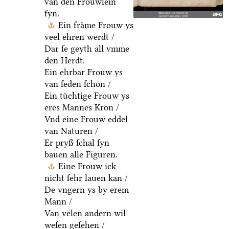
van den Froͤuwlein
fyn.
Ein fraͤme Frouw ys
veel ehren werdt /
Dar ſe geyth all vmme
den Herdt.
Ein ehrbar Frouw ys
van ſeden ſchon /
Ein tuͤchtige Frouw ys
eres Mannes Kron /
Vnd eine Frouw eddel
van Naturen /
Er pryß ſchal ſyn
bauen alle Figuren.
Eine Frouw ick
nicht ſehr lauen kan /
De vngern ys by erem
Mann /
Van velen andern wil
weſen geſehen /