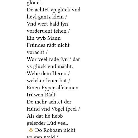
gloͤuet.
De achtet vp gluͤck vnd
heyl gantz klein /
Vnd wert bald ſyn
vorderuent ſehen /
Ein wyß Mann
Fruͤndes raͤdt nicht
voracht /
Wor veel rade ſyn / dar
ys gluͤck vnd macht.
Wehe dem Heren /
welcker leuer hat /
Einen Pyper alſe einen
truͤwen Raͤdt.
De mehr achtet der
Huͤnd vnd Voͤgel ſpeel /
Als dat he hebb
gelerder Luͤd veel.
Do Roboam nicht
volgen wold /