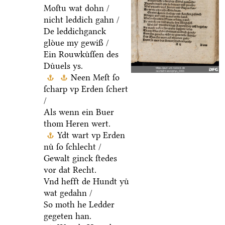
Moſtu wat dohn /
nicht leddich gahn /
De leddichganck
gloͤue my gewiß /
Ein Rouwkuͤſſen des
Duͤuels ys.
Neen Meſt ſo
ſcharp vp Erden ſchert
/
Als wenn ein Buer
thom Heren wert.
Ydt wart vp Erden
nuͤ ſo ſchlecht /
Gewalt ginck ſtedes
vor dat Recht.
Vnd hefft de Hundt yuͤ
wat gedahn /
So moth he Ledder
gegeten han.