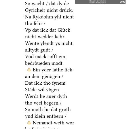
So wacht / dat dy de
Gyricheit nicht druͤck.
Na Rykdohm yhl nicht
tho ſehr /
Vp dat ſick dat Gluͤck
nicht wedder kehr.
Wente ylendt ys nicht
alltydt gudt /
Vnd maͤckt offt ein
bedroͤueden modt.
Ein yder lathe ſick
an dem genoͤgen /
Dat ſick tho ſynem
Staͤde wil voͤgen.
Werdt he auer dyth
tho veel begern /
So moth he dat groth
vnd klein entbern /
Nemandt weth wor