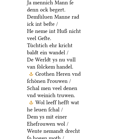
Ja mennich Mann ſe
denn ock begert.
Demſuͤluen Manne rad
ick int beſte /
He neme int Huß nicht
veel Geſte.
Tuͤchtich ehr kricht
baldt ein wandel /
De Werldt ys nu vull
van ſoͤlckem handel.
Grothen Heren vnd
ſchoͤnen Frouwen /
Schal men veel denen
vnd weinich truwen.
Wol leeff hefft wat
he leuen ſchal /
Dem ys mit einer
Ehefrouwen wol /
Wente nemandt drecht
ſo hogen moth /