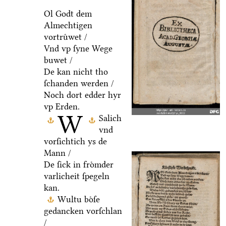
Ol Godt dem
Almechtigen
vortruͤwet /
Vnd vp ſyne Wege
buwet /
De kan nicht tho
ſchanden werden /
Noch dort edder hyr
vp Erden.
W
Salich
vnd
vorſichtich ys de
Mann /
De ſick in froͤmder
varlicheit ſpegeln
kan.
Wultu boͤſe
gedancken vorſchlan
/