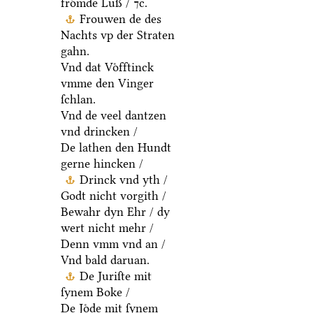
froͤmde Luß / ⁊c.
Frouwen de des
Nachts vp der Straten
gahn.
Vnd dat Voͤfftinck
vmme den Vinger
ſchlan.
Vnd de veel dantzen
vnd drincken /
De lathen den Hundt
gerne hincken /
Drinck vnd yth /
Godt nicht vorgith /
Bewahr dyn Ehr / dy
wert nicht mehr /
Denn vmm vnd an /
Vnd bald daruan.
De Juriſte mit
ſynem Boke /
De Joͤde mit ſynem