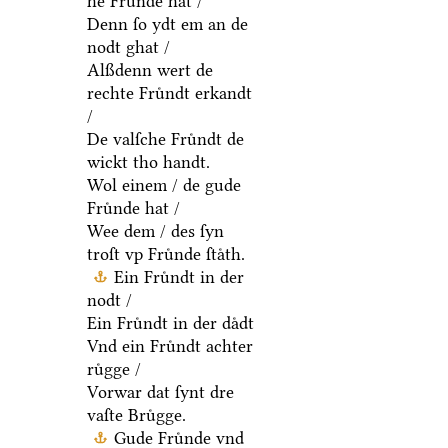
he Fruͤnde hat /
Denn ſo ydt em an de
nodt ghat /
Alßdenn wert de
rechte Fruͤndt erkandt
/
De valſche Fruͤndt de
wickt tho handt.
Wol einem / de gude
Fruͤnde hat /
Wee dem / des ſyn
troſt vp Fruͤnde ſtaͤth.
Ein Fruͤndt in der
nodt /
Ein Fruͤndt in der daͤdt
Vnd ein Fruͤndt achter
ruͤgge /
Vorwar dat ſynt dre
vaſte Bruͤgge.
Gude Fruͤnde vnd