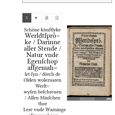
1
Schoͤne kuͤnſtlyke
Werldtſproͤ=
ke / Darinne
aller Stende /
Natur vnde
Egenſchop
affgemah=
let ſyn / doͤrch de
Olden woleruaren
Werlt=
wyſen beſchreuen
/ Allen Minſchen
thor
Lere vnde Warninge