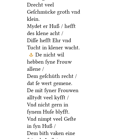
Drecht veel
Geſchmuͤcke groth vnd
klein.
Mydet er Huß / hefft
des klene acht /
Diſſe hefft Ehr vnd
Tucht in klener wacht.
De nicht wil
hebben ſyne Frouw
allene /
Dem geſchuͤth recht /
dat ſe wert gemene.
De mit ſyner Frouwen
alltydt veel kyfft /
Vnd nicht gern in
ſynem Huſe blyfft.
Vnd nimpt veel Geſte
in ſyn Huß /
Dem bith vaken eine