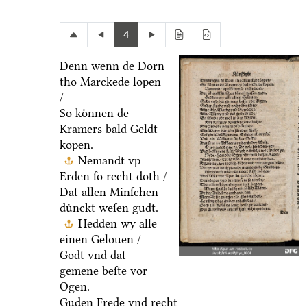
4
Denn wenn de Dorn
tho Marckede lopen
/
So koͤnnen de
Kramers bald Geldt
kopen.
Nemandt vp
Erden ſo recht doth /
Dat allen Minſchen
duͤnckt weſen gudt.
Hedden wy alle
einen Gelouen /
Godt vnd dat
gemene beſte vor
Ogen.
Guden Frede vnd recht