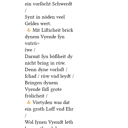
ein vorſoͤcht Schwerdt
/
Synt in noͤden veel
Geldes wert.
Mit Liſticheit brick
dynem Vyende ſyn
vntruͤ=
(we /
Darmit ſyn boͤßheit dy
nicht bring in ruͤw.
Denn dyne vorluſt /
ſchad / ruͤw vnd leydt /
Bringen dynem
Vyende ſuͤß grote
froͤlicheit /
Voͤrtyden was dat
ein groth Loff vnd Ehr
/
Wol ſynen Vyendt leth