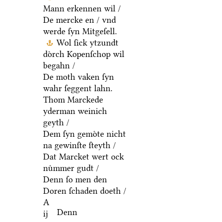
Mann erkennen wil /
De mercke en / vnd
werde ſyn Mitgeſell.
Wol ſick ytzundt
doͤrch Kopenſchop wil
begahn /
De moth vaken ſyn
wahr ſeggent lahn.
Thom Marckede
yderman weinich
geyth /
Dem ſyn gemoͤte nicht
na gewinſte ſteyth /
Dat Marcket wert ock
nuͤmmer gudt /
Denn ſo men den
Doren ſchaden doeth /
A
Denn
ij