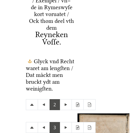
/ Exempel / vn=
de in Rymeswyſe
kort voruatet /
Ock thom deel vth
dem
Reyneken
Voſſe.
Glyck vnd Recht
waret am lengſten /
Dat maͤckt men
bruckt ydt am
weinigſten.
2
3