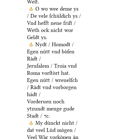
Welt.
O wo wee deme ys
/ De vele ſchuͤldich ys /
Vnd hefft nene friſt /
Weth ock nicht wor
Geldt ys.
Nydt / Homodt /
Egen nuͤtt vnd boͤſen
Raͤdt /
Jeruſalem / Troia vnd
Roma vorſtoͤrt hat.
Egen nuͤtt / wreuelſch
/ Raͤdt vnd vorborgen
haͤdt /
Vorderuen noch
ytzundt menge gude
Stadt / ⁊c.
My duͤnckt nicht /
dat veel Luͤd moͤgen /
Veel Waͤr vorkoͤpen aͤn