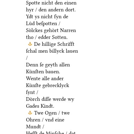
Spotte nicht den einen
hyr / den andern dort.
Ydt ys nicht fyn de
Luͤd beſpotten /
Soͤlckes gehoͤrt Narren
tho / edder Sotten.
De hillige Schrifft
ſchal men billyck lauen
/
Denn ſe geyth allen
Kuͤnſten bauen.
Wente alle ander
Kuͤnſte gebrecklyck
ſynt /
Doͤrch diſſe werde wy
Gades Kindt.
Twe Ogen / twe
Ohren / vnd eine
Mundt /
Hefft de Minſche / dat