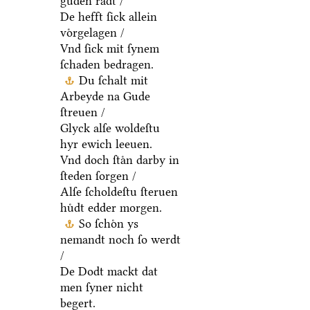
guden raͤdt /
De hefft ſick allein
voͤrgelagen /
Vnd ſick mit ſynem
ſchaden bedragen.
Du ſchalt mit
Arbeyde na Gude
ſtreuen /
Glyck alſe woldeſtu
hyr ewich leeuen.
Vnd doch ſtaͤn darby in
ſteden ſorgen /
Alſe ſcholdeſtu ſteruen
huͤdt edder morgen.
So ſchoͤn ys
nemandt noch ſo werdt
/
De Dodt mackt dat
men ſyner nicht
begert.