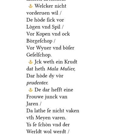
Welcker nicht
vorderuen wil /
De hoͤde ſick vor
Loͤgen vnd Spil /
Vor Kopen vnd ock
Boͤrgeſchop /
Vor Wyuer vnd boͤſer
Geſelſchop.
Jck weth ein Krudt
dat heth
Mala Mulier,
Dar hoͤde dy voͤr
prudenter.
De dar hefft eine
Frouwe junck van
Jaren /
Da lathe ſe nicht vaken
vth Meyen varen.
Ys ſe ſchoͤn vnd der
Werldt wol werdt /