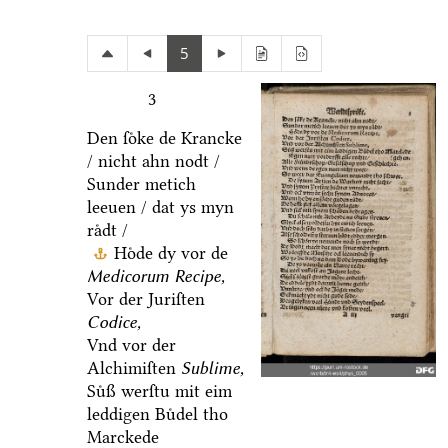
5
3
Den ſoͤke de Krancke
/ nicht ahn nodt /
Sunder metich
leeuen / dat ys myn
raͤdt /
Hoͤde dy vor de
Medicorum Recipe,
Vor der Juriſten
Codice,
Vnd vor der
Alchimiſten
Sublime,
Suͤß werſtu mit eim
leddigen Buͤdel tho
Marckede