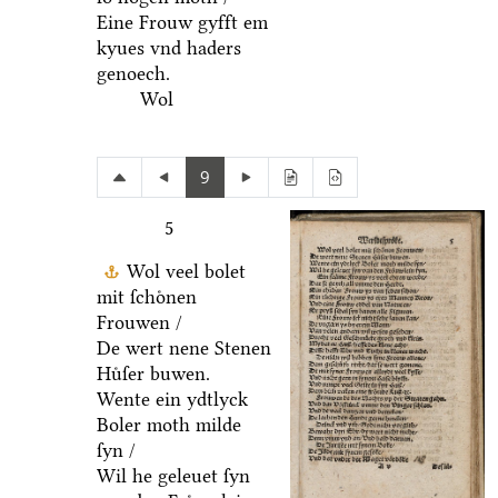
Eine Frouw gyfft em
kyues vnd haders
genoech.
Wol
9
5
Wol veel bolet
mit ſchoͤnen
Frouwen /
De wert nene Stenen
Huͤſer buwen.
Wente ein ydtlyck
Boler moth milde
ſyn /
Wil he geleuet ſyn