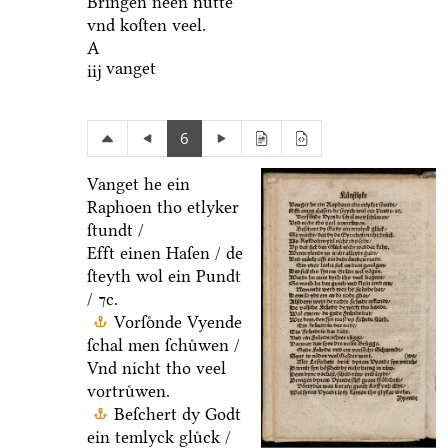
Bringen neen nuͤtte
vnd koſten veel.
A
vanget
iij
6
Vanget he ein
Raphoen tho etlyker
ſtundt /
Efft einen Haſen / de
ſteyth wol ein Pundt
/ ⁊c.
Vorſoͤnde Vyende
ſchal men ſchuͤwen /
Vnd nicht tho veel
vortruͤwen.
Beſchert dy Godt
ein temlyck gluͤck /