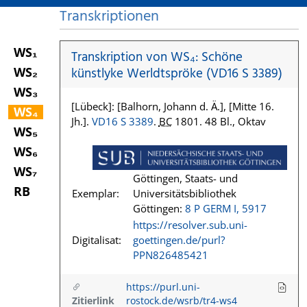
Transkriptionen
WS₁
Transkription von WS₄: Schöne
WS₂
künstlyke Werldtspröke (VD16 S 3389)
WS₃
[Lübeck]: [Balhorn, Johann d. Ä.], [Mitte 16.
WS₄
Jh.].
VD16 S 3389
.
BC
1801. 48 Bl., Oktav
WS₅
WS₆
WS₇
Göttingen, Staats- und
RB
Exemplar:
Universitätsbibliothek
Göttingen:
8 P GERM I, 5917
https://resolver.sub.uni-
Digitalisat:
goettingen.de/purl?
PPN826485421
https://purl.uni-
Zitierlink
rostock.de/wsrb/tr4-ws4