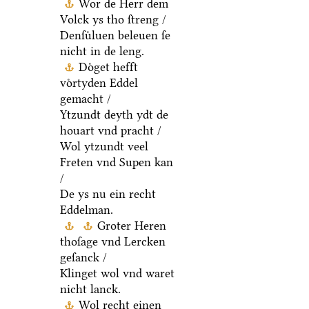
Wor de Herr dem
Volck ys tho ſtreng /
Denſuͤluen beleuen ſe
nicht in de leng.
Doͤget hefft
voͤrtyden Eddel
gemacht /
Ytzundt deyth ydt de
houart vnd pracht /
Wol ytzundt veel
Freten vnd Supen kan
/
De ys nu ein recht
Eddelman.
Groter Heren
thoſage vnd Lercken
geſanck /
Klinget wol vnd waret
nicht lanck.
Wol recht einen