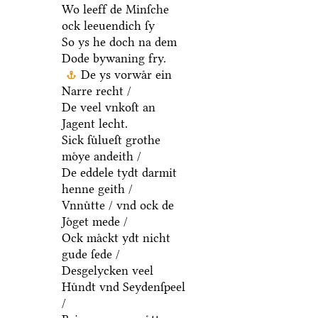
Wo leeff de Minſche
ock leeuendich ſy
So ys he doch na dem
Dode bywaning fry.
De ys vorwaͤr ein
Narre recht /
De veel vnkoſt an
Jagent lecht.
Sick ſuͤlueſt grothe
moͤye andeith /
De eddele tydt darmit
henne geith /
Vnnuͤtte / vnd ock de
Joͤget mede /
Ock maͤckt ydt nicht
gude ſede /
Desgelycken veel
Huͤndt vnd Seydenſpeel
/