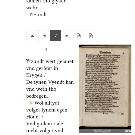
kamen tho glyker
wehr.
Ytzundt
7
4
Ytzundt wert gelauet
vnd geroͤmt in
Krygen /
De ſynen Vyendt kan
vnd weth tho
bedregen.
Wol alltydt
volget ſynem egen
Hoͤuet /
Vnd gudem rade
nicht volget vnd