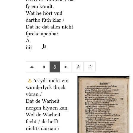
ſy em kundt.
Wat he hoͤrt vnd
dartho ſuͤth klar /
Dat he dat alles nicht
ſpreke apenbar.
A
Js
iiij
8
Ys ydt nicht ein
wunderlyck dinck
voͤran /
Dat de Warheit
nergen blyuen kan.
Wol de Warheit
ſecht / de hefft
nichts daruan /