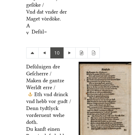
geſoͤke /
Vnd dat vnder der
Maget voͤrdoͤke.
A
Deſuͤl=
v
10
Deſuͤluigen dre
Geſcherre /
Maken de gantze
Werldt erre /
Eth vnd drinck
vnd hebb vor gudt /
Denn tydtlyck
vorderuent wehe
doth.
Du kanſt einen