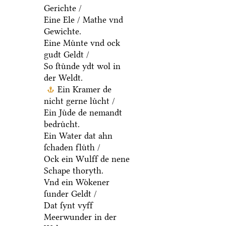
Gerichte /
Eine Ele / Mathe vnd
Gewichte.
Eine Muͤnte vnd ock
gudt Geldt /
So ſtuͤnde ydt wol in
der Weldt.
Ein Kramer de
nicht gerne luͤcht /
Ein Juͤde de nemandt
bedruͤcht.
Ein Water dat ahn
ſchaden fluͤth /
Ock ein Wulff de nene
Schape thoryth.
Vnd ein Woͤkener
ſunder Geldt /
Dat ſynt vyff
Meerwunder in der