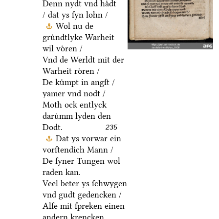
Denn nydt vnd haͤdt
/ dat ys ſyn lohn /
Wol nu de
gruͤndtlyke Warheit
wil voͤren /
Vnd de Werldt mit der
Warheit roͤren /
De kuͤmpt in angſt /
yamer vnd nodt /
Moth ock entlyck
daruͤmm lyden den
Dodt.
235
Dat ys vorwar ein
vorſtendich Mann /
De ſyner Tungen wol
raden kan.
Veel beter ys ſchwygen
vnd gudt gedencken /
Alſe mit ſpreken einen
andern krencken.