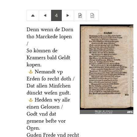
4
Denn wenn de Dorn
tho Marckede lopen
/
So koͤnnen de
Kramers bald Geldt
kopen.
Nemandt vp
Erden ſo recht doth /
Dat allen Minſchen
duͤnckt weſen gudt.
Hedden wy alle
einen Gelouen /
Godt vnd dat
gemene beſte vor
Ogen.
Guden Frede vnd recht