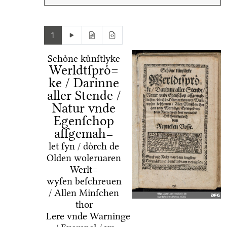
1
Schoͤne kuͤnſtlyke
Werldtſproͤ=
ke / Darinne
aller Stende /
Natur vnde
Egenſchop
affgemah=
let ſyn / doͤrch de
Olden woleruaren
Werlt=
wyſen beſchreuen
/ Allen Minſchen
thor
Lere vnde Warninge