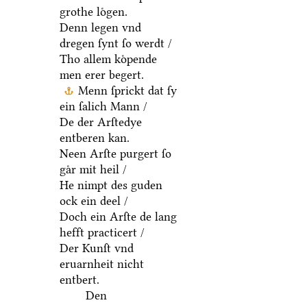
grothe loͤgen.
Denn legen vnd
dregen ſynt ſo werdt /
Tho allem koͤpende
men erer begert.
Menn ſprickt dat ſy
ein ſalich Mann /
De der Arſtedye
entberen kan.
Neen Arſte purgert ſo
gaͤr mit heil /
He nimpt des guden
ock ein deel /
Doch ein Arſte de lang
hefft practicert /
Der Kunſt vnd
eruarnheit nicht
entbert.
Den