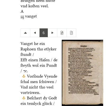
Bringen neen nuͤtte
vnd koſten veel.
A
vanget
iij
6
Vanget he ein
Raphoen tho etlyker
ſtundt /
Efft einen Haſen / de
ſteyth wol ein Pundt
/ ⁊c.
Vorſoͤnde Vyende
ſchal men ſchuͤwen /
Vnd nicht tho veel
vortruͤwen.
Beſchert dy Godt
ein temlyck gluͤck /