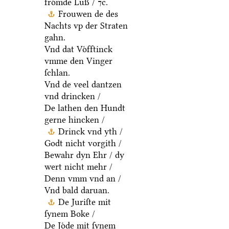
froͤmde Luß / ⁊c.
Frouwen de des
Nachts vp der Straten
gahn.
Vnd dat Voͤfftinck
vmme den Vinger
ſchlan.
Vnd de veel dantzen
vnd drincken /
De lathen den Hundt
gerne hincken /
Drinck vnd yth /
Godt nicht vorgith /
Bewahr dyn Ehr / dy
wert nicht mehr /
Denn vmm vnd an /
Vnd bald daruan.
De Juriſte mit
ſynem Boke /
De Joͤde mit ſynem