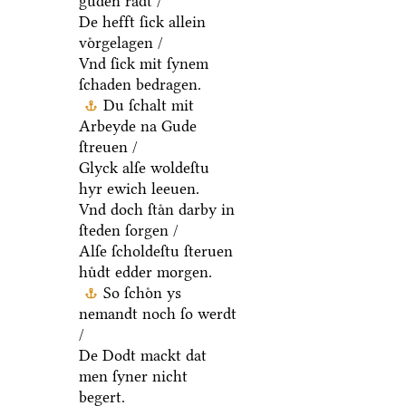
guden raͤdt /
De hefft ſick allein
voͤrgelagen /
Vnd ſick mit ſynem
ſchaden bedragen.
Du ſchalt mit
Arbeyde na Gude
ſtreuen /
Glyck alſe woldeſtu
hyr ewich leeuen.
Vnd doch ſtaͤn darby in
ſteden ſorgen /
Alſe ſcholdeſtu ſteruen
huͤdt edder morgen.
So ſchoͤn ys
nemandt noch ſo werdt
/
De Dodt mackt dat
men ſyner nicht
begert.