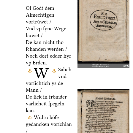
Ol Godt dem
Almechtigen
vortruͤwet /
Vnd vp ſyne Wege
buwet /
De kan nicht tho
ſchanden werden /
Noch dort edder hyr
vp Erden.
W
Salich
vnd
vorſichtich ys de
Mann /
De ſick in froͤmder
varlicheit ſpegeln
kan.
Wultu boͤſe
gedancken vorſchlan
/