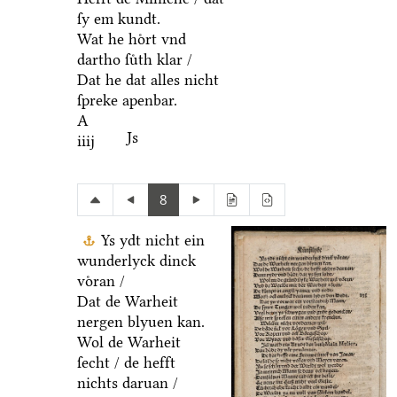
ſy em kundt.
Wat he hoͤrt vnd
dartho ſuͤth klar /
Dat he dat alles nicht
ſpreke apenbar.
A
Js
iiij
8
Ys ydt nicht ein
wunderlyck dinck
voͤran /
Dat de Warheit
nergen blyuen kan.
Wol de Warheit
ſecht / de hefft
nichts daruan /