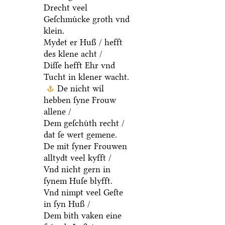
Drecht veel
Geſchmuͤcke groth vnd
klein.
Mydet er Huß / hefft
des klene acht /
Diſſe hefft Ehr vnd
Tucht in klener wacht.
De nicht wil
hebben ſyne Frouw
allene /
Dem geſchuͤth recht /
dat ſe wert gemene.
De mit ſyner Frouwen
alltydt veel kyfft /
Vnd nicht gern in
ſynem Huſe blyfft.
Vnd nimpt veel Geſte
in ſyn Huß /
Dem bith vaken eine