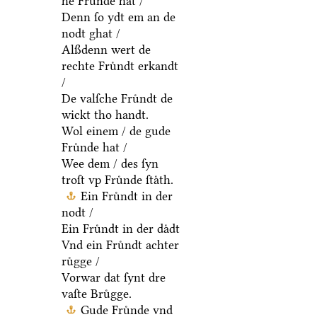
he Fruͤnde hat /
Denn ſo ydt em an de
nodt ghat /
Alßdenn wert de
rechte Fruͤndt erkandt
/
De valſche Fruͤndt de
wickt tho handt.
Wol einem / de gude
Fruͤnde hat /
Wee dem / des ſyn
troſt vp Fruͤnde ſtaͤth.
Ein Fruͤndt in der
nodt /
Ein Fruͤndt in der daͤdt
Vnd ein Fruͤndt achter
ruͤgge /
Vorwar dat ſynt dre
vaſte Bruͤgge.
Gude Fruͤnde vnd