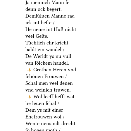
Ja mennich Mann ſe
denn ock begert.
Demſuͤluen Manne rad
ick int beſte /
He neme int Huß nicht
veel Geſte.
Tuͤchtich ehr kricht
baldt ein wandel /
De Werldt ys nu vull
van ſoͤlckem handel.
Grothen Heren vnd
ſchoͤnen Frouwen /
Schal men veel denen
vnd weinich truwen.
Wol leeff hefft wat
he leuen ſchal /
Dem ys mit einer
Ehefrouwen wol /
Wente nemandt drecht
ſo hogen moth /