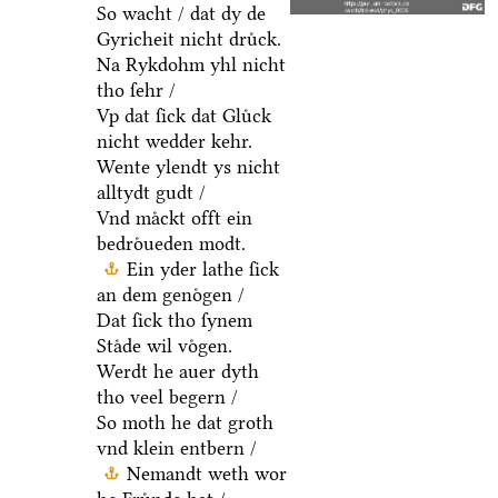
So wacht / dat dy de
Gyricheit nicht druͤck.
Na Rykdohm yhl nicht
tho ſehr /
Vp dat ſick dat Gluͤck
nicht wedder kehr.
Wente ylendt ys nicht
alltydt gudt /
Vnd maͤckt offt ein
bedroͤueden modt.
Ein yder lathe ſick
an dem genoͤgen /
Dat ſick tho ſynem
Staͤde wil voͤgen.
Werdt he auer dyth
tho veel begern /
So moth he dat groth
vnd klein entbern /
Nemandt weth wor