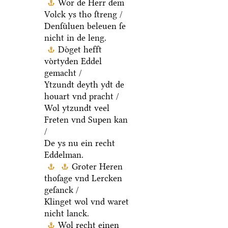
Wor de Herr dem
Volck ys tho ſtreng /
Denſuͤluen beleuen ſe
nicht in de leng.
Doͤget hefft
voͤrtyden Eddel
gemacht /
Ytzundt deyth ydt de
houart vnd pracht /
Wol ytzundt veel
Freten vnd Supen kan
/
De ys nu ein recht
Eddelman.
Groter Heren
thoſage vnd Lercken
geſanck /
Klinget wol vnd waret
nicht lanck.
Wol recht einen