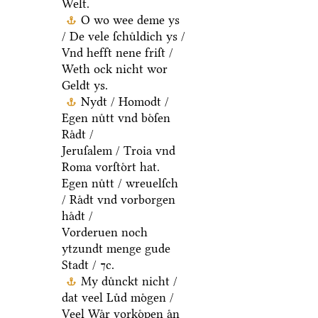
Welt.
O wo wee deme ys
/ De vele ſchuͤldich ys /
Vnd hefft nene friſt /
Weth ock nicht wor
Geldt ys.
Nydt / Homodt /
Egen nuͤtt vnd boͤſen
Raͤdt /
Jeruſalem / Troia vnd
Roma vorſtoͤrt hat.
Egen nuͤtt / wreuelſch
/ Raͤdt vnd vorborgen
haͤdt /
Vorderuen noch
ytzundt menge gude
Stadt / ⁊c.
My duͤnckt nicht /
dat veel Luͤd moͤgen /
Veel Waͤr vorkoͤpen aͤn