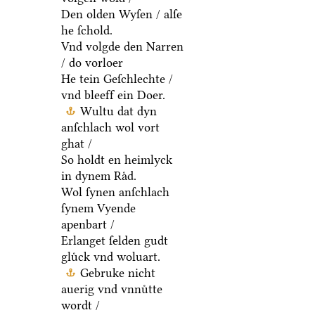
Den olden Wyſen / alſe
he ſchold.
Vnd volgde den Narren
/ do vorloer
He tein Geſchlechte /
vnd bleeff ein Doer.
Wultu dat dyn
anſchlach wol vort
ghat /
So holdt en heimlyck
in dynem Raͤd.
Wol ſynen anſchlach
ſynem Vyende
apenbart /
Erlanget ſelden gudt
gluͤck vnd woluart.
Gebruke nicht
auerig vnd vnnuͤtte
wordt /