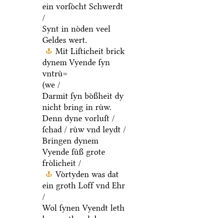
ein vorſoͤcht Schwerdt
/
Synt in noͤden veel
Geldes wert.
Mit Liſticheit brick
dynem Vyende ſyn
vntruͤ=
(we /
Darmit ſyn boͤßheit dy
nicht bring in ruͤw.
Denn dyne vorluſt /
ſchad / ruͤw vnd leydt /
Bringen dynem
Vyende ſuͤß grote
froͤlicheit /
Voͤrtyden was dat
ein groth Loff vnd Ehr
/
Wol ſynen Vyendt leth