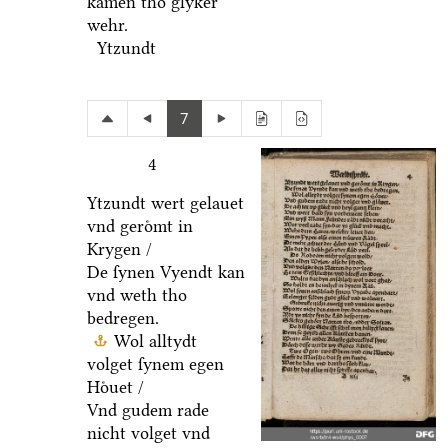
kamen tho glyker
wehr.
Ytzundt
7
4
Ytzundt wert gelauet
vnd geroͤmt in
Krygen /
De ſynen Vyendt kan
vnd weth tho
bedregen.
Wol alltydt
volget ſynem egen
Hoͤuet /
Vnd gudem rade
nicht volget vnd