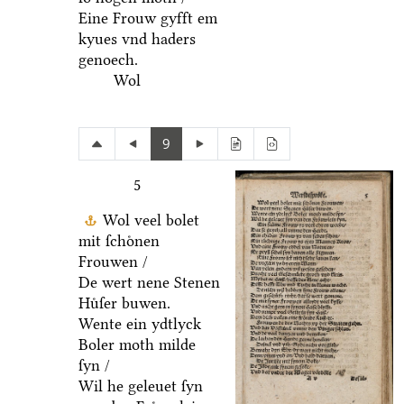
Eine Frouw gyfft em
kyues vnd haders
genoech.
Wol
9
5
Wol veel bolet
mit ſchoͤnen
Frouwen /
De wert nene Stenen
Huͤſer buwen.
Wente ein ydtlyck
Boler moth milde
ſyn /
Wil he geleuet ſyn