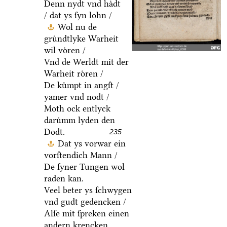
Denn nydt vnd haͤdt
/ dat ys ſyn lohn /
Wol nu de
gruͤndtlyke Warheit
wil voͤren /
Vnd de Werldt mit der
Warheit roͤren /
De kuͤmpt in angſt /
yamer vnd nodt /
Moth ock entlyck
daruͤmm lyden den
Dodt.
235
Dat ys vorwar ein
vorſtendich Mann /
De ſyner Tungen wol
raden kan.
Veel beter ys ſchwygen
vnd gudt gedencken /
Alſe mit ſpreken einen
andern krencken.