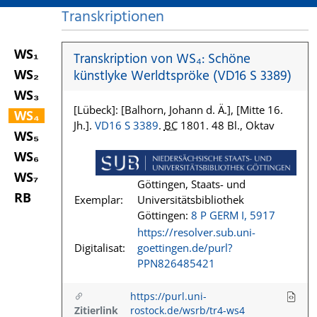
Transkriptionen
WS₁
Transkription von WS₄: Schöne
WS₂
künstlyke Werldtspröke (VD16 S 3389)
WS₃
[Lübeck]: [Balhorn, Johann d. Ä.], [Mitte 16.
WS₄
Jh.].
VD16 S 3389
.
BC
1801. 48 Bl., Oktav
WS₅
WS₆
WS₇
Göttingen, Staats- und
RB
Exemplar:
Universitätsbibliothek
Göttingen:
8 P GERM I, 5917
https://resolver.sub.uni-
Digitalisat:
goettingen.de/purl?
PPN826485421
https://purl.uni-
Zitierlink
rostock.de/wsrb/tr4-ws4