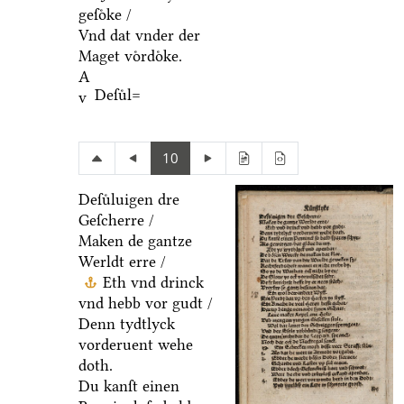
geſoͤke /
Vnd dat vnder der
Maget voͤrdoͤke.
A
Deſuͤl=
v
10
Deſuͤluigen dre
Geſcherre /
Maken de gantze
Werldt erre /
Eth vnd drinck
vnd hebb vor gudt /
Denn tydtlyck
vorderuent wehe
doth.
Du kanſt einen