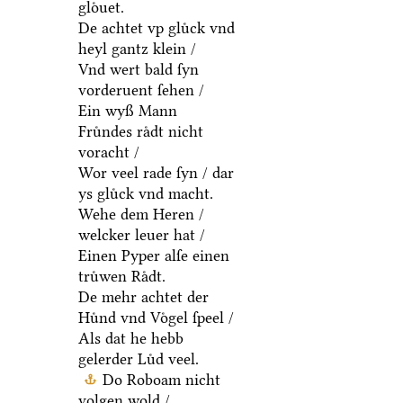
gloͤuet.
De achtet vp gluͤck vnd
heyl gantz klein /
Vnd wert bald ſyn
vorderuent ſehen /
Ein wyß Mann
Fruͤndes raͤdt nicht
voracht /
Wor veel rade ſyn / dar
ys gluͤck vnd macht.
Wehe dem Heren /
welcker leuer hat /
Einen Pyper alſe einen
truͤwen Raͤdt.
De mehr achtet der
Huͤnd vnd Voͤgel ſpeel /
Als dat he hebb
gelerder Luͤd veel.
Do Roboam nicht
volgen wold /