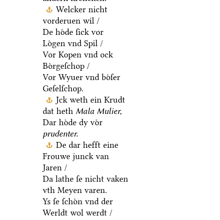
Welcker nicht
vorderuen wil /
De hoͤde ſick vor
Loͤgen vnd Spil /
Vor Kopen vnd ock
Boͤrgeſchop /
Vor Wyuer vnd boͤſer
Geſelſchop.
Jck weth ein Krudt
dat heth
Mala Mulier,
Dar hoͤde dy voͤr
prudenter.
De dar hefft eine
Frouwe junck van
Jaren /
Da lathe ſe nicht vaken
vth Meyen varen.
Ys ſe ſchoͤn vnd der
Werldt wol werdt /