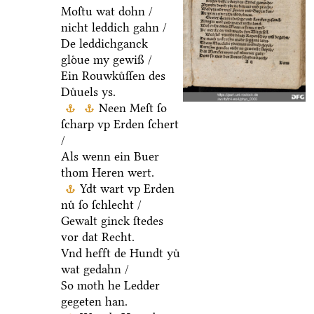
Moſtu wat dohn /
nicht leddich gahn /
De leddichganck
gloͤue my gewiß /
Ein Rouwkuͤſſen des
Duͤuels ys.
Neen Meſt ſo
ſcharp vp Erden ſchert
/
Als wenn ein Buer
thom Heren wert.
Ydt wart vp Erden
nuͤ ſo ſchlecht /
Gewalt ginck ſtedes
vor dat Recht.
Vnd hefft de Hundt yuͤ
wat gedahn /
So moth he Ledder
gegeten han.