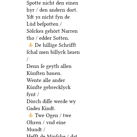
Spotte nicht den einen
hyr / den andern dort.
Ydt ys nicht fyn de
Luͤd beſpotten /
Soͤlckes gehoͤrt Narren
tho / edder Sotten.
De hillige Schrifft
ſchal men billyck lauen
/
Denn ſe geyth allen
Kuͤnſten bauen.
Wente alle ander
Kuͤnſte gebrecklyck
ſynt /
Doͤrch diſſe werde wy
Gades Kindt.
Twe Ogen / twe
Ohren / vnd eine
Mundt /
Hefft de Minſche / dat