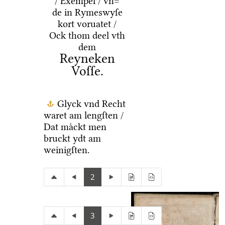
/ Exempel / vn=
de in Rymeswyſe
kort voruatet /
Ock thom deel vth
dem
Reyneken
Voſſe.
Glyck vnd Recht
waret am lengſten /
Dat maͤckt men
bruckt ydt am
weinigſten.
2
3