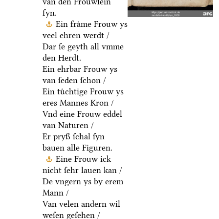
van den Froͤuwlein
fyn.
Ein fraͤme Frouw ys
veel ehren werdt /
Dar ſe geyth all vmme
den Herdt.
Ein ehrbar Frouw ys
van ſeden ſchon /
Ein tuͤchtige Frouw ys
eres Mannes Kron /
Vnd eine Frouw eddel
van Naturen /
Er pryß ſchal ſyn
bauen alle Figuren.
Eine Frouw ick
nicht ſehr lauen kan /
De vngern ys by erem
Mann /
Van velen andern wil
weſen geſehen /