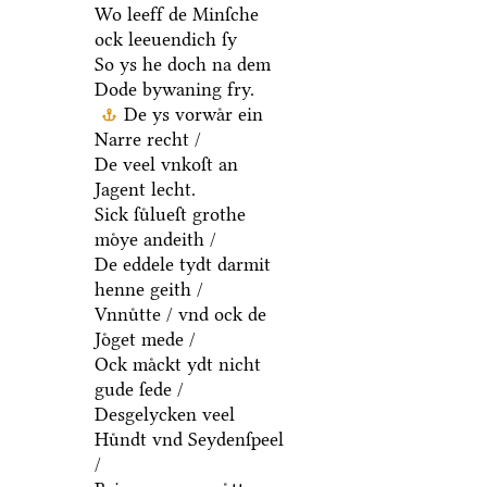
Wo leeff de Minſche
ock leeuendich ſy
So ys he doch na dem
Dode bywaning fry.
De ys vorwaͤr ein
Narre recht /
De veel vnkoſt an
Jagent lecht.
Sick ſuͤlueſt grothe
moͤye andeith /
De eddele tydt darmit
henne geith /
Vnnuͤtte / vnd ock de
Joͤget mede /
Ock maͤckt ydt nicht
gude ſede /
Desgelycken veel
Huͤndt vnd Seydenſpeel
/