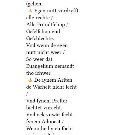
(gehen.
Egen nutt vordryfft
alle rechte /
Alle Fruͤndtſchop /
Geſelſchop vnd
Geſchlechte.
Vnd wenn de egen
nutt nicht weer /
So weer dat
Euangelium nemandt
tho ſchwer.
De ſynem Arſten
de Warheit nicht ſecht
/
Vnd ſynem Preſter
bichtet vnrecht.
Vnd ock vnwaͤr ſecht
ſynem Aduocat /
Wenn he by en ſoͤcht