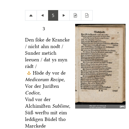
5
3
Den ſoͤke de Krancke
/ nicht ahn nodt /
Sunder metich
leeuen / dat ys myn
raͤdt /
Hoͤde dy vor de
Medicorum Recipe,
Vor der Juriſten
Codice,
Vnd vor der
Alchimiſten
Sublime,
Suͤß werſtu mit eim
leddigen Buͤdel tho
Marckede