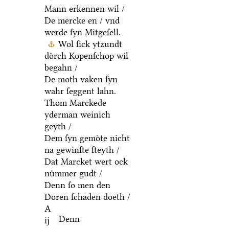
Mann erkennen wil /
De mercke en / vnd
werde ſyn Mitgeſell.
Wol ſick ytzundt
doͤrch Kopenſchop wil
begahn /
De moth vaken ſyn
wahr ſeggent lahn.
Thom Marckede
yderman weinich
geyth /
Dem ſyn gemoͤte nicht
na gewinſte ſteyth /
Dat Marcket wert ock
nuͤmmer gudt /
Denn ſo men den
Doren ſchaden doeth /
A
Denn
ij