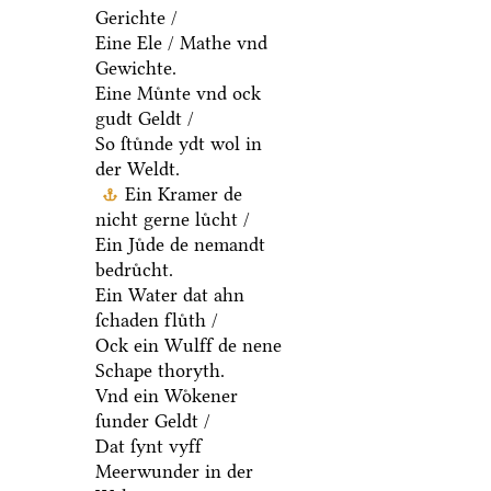
Gerichte /
Eine Ele / Mathe vnd
Gewichte.
Eine Muͤnte vnd ock
gudt Geldt /
So ſtuͤnde ydt wol in
der Weldt.
Ein Kramer de
nicht gerne luͤcht /
Ein Juͤde de nemandt
bedruͤcht.
Ein Water dat ahn
ſchaden fluͤth /
Ock ein Wulff de nene
Schape thoryth.
Vnd ein Woͤkener
ſunder Geldt /
Dat ſynt vyff
Meerwunder in der