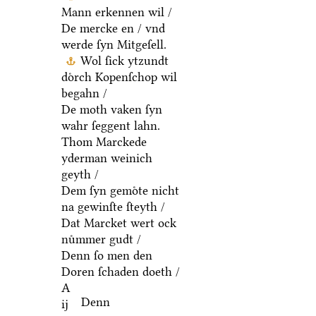
Mann erkennen wil /
De mercke en / vnd
werde ſyn Mitgeſell.
Wol ſick ytzundt
doͤrch Kopenſchop wil
begahn /
De moth vaken ſyn
wahr ſeggent lahn.
Thom Marckede
yderman weinich
geyth /
Dem ſyn gemoͤte nicht
na gewinſte ſteyth /
Dat Marcket wert ock
nuͤmmer gudt /
Denn ſo men den
Doren ſchaden doeth /
A
Denn
ij