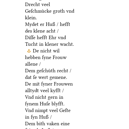
Drecht veel
Geſchmuͤcke groth vnd
klein.
Mydet er Huß / hefft
des klene acht /
Diſſe hefft Ehr vnd
Tucht in klener wacht.
De nicht wil
hebben ſyne Frouw
allene /
Dem geſchuͤth recht /
dat ſe wert gemene.
De mit ſyner Frouwen
alltydt veel kyfft /
Vnd nicht gern in
ſynem Huſe blyfft.
Vnd nimpt veel Geſte
in ſyn Huß /
Dem bith vaken eine