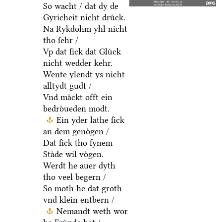
So wacht / dat dy de
Gyricheit nicht druͤck.
Na Rykdohm yhl nicht
tho ſehr /
Vp dat ſick dat Gluͤck
nicht wedder kehr.
Wente ylendt ys nicht
alltydt gudt /
Vnd maͤckt offt ein
bedroͤueden modt.
Ein yder lathe ſick
an dem genoͤgen /
Dat ſick tho ſynem
Staͤde wil voͤgen.
Werdt he auer dyth
tho veel begern /
So moth he dat groth
vnd klein entbern /
Nemandt weth wor