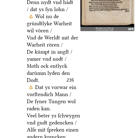
Denn nydt vnd haͤdt
/ dat ys ſyn lohn /
Wol nu de
gruͤndtlyke Warheit
wil voͤren /
Vnd de Werldt mit der
Warheit roͤren /
De kuͤmpt in angſt /
yamer vnd nodt /
Moth ock entlyck
daruͤmm lyden den
Dodt.
235
Dat ys vorwar ein
vorſtendich Mann /
De ſyner Tungen wol
raden kan.
Veel beter ys ſchwygen
vnd gudt gedencken /
Alſe mit ſpreken einen
andern krencken.