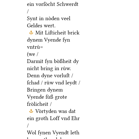
ein vorſoͤcht Schwerdt
/
Synt in noͤden veel
Geldes wert.
Mit Liſticheit brick
dynem Vyende ſyn
vntruͤ=
(we /
Darmit ſyn boͤßheit dy
nicht bring in ruͤw.
Denn dyne vorluſt /
ſchad / ruͤw vnd leydt /
Bringen dynem
Vyende ſuͤß grote
froͤlicheit /
Voͤrtyden was dat
ein groth Loff vnd Ehr
/
Wol ſynen Vyendt leth