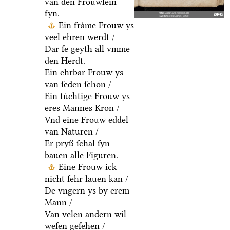
van den Froͤuwlein
fyn.
Ein fraͤme Frouw ys
veel ehren werdt /
Dar ſe geyth all vmme
den Herdt.
Ein ehrbar Frouw ys
van ſeden ſchon /
Ein tuͤchtige Frouw ys
eres Mannes Kron /
Vnd eine Frouw eddel
van Naturen /
Er pryß ſchal ſyn
bauen alle Figuren.
Eine Frouw ick
nicht ſehr lauen kan /
De vngern ys by erem
Mann /
Van velen andern wil
weſen geſehen /