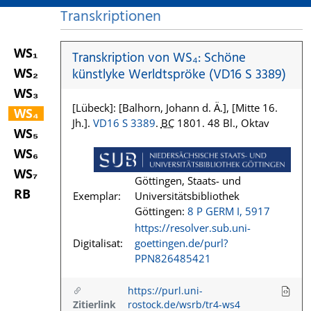
Transkriptionen
WS₁
Transkription von WS₄: Schöne
WS₂
künstlyke Werldtspröke (VD16 S 3389)
WS₃
[Lübeck]: [Balhorn, Johann d. Ä.], [Mitte 16.
WS₄
Jh.].
VD16 S 3389
.
BC
1801. 48 Bl., Oktav
WS₅
WS₆
WS₇
Göttingen, Staats- und
RB
Exemplar:
Universitätsbibliothek
Göttingen:
8 P GERM I, 5917
https://resolver.sub.uni-
Digitalisat:
goettingen.de/purl?
PPN826485421
https://purl.uni-
Zitierlink
rostock.de/wsrb/tr4-ws4