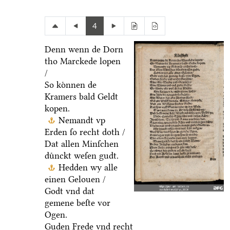
4
Denn wenn de Dorn
tho Marckede lopen
/
So koͤnnen de
Kramers bald Geldt
kopen.
Nemandt vp
Erden ſo recht doth /
Dat allen Minſchen
duͤnckt weſen gudt.
Hedden wy alle
einen Gelouen /
Godt vnd dat
gemene beſte vor
Ogen.
Guden Frede vnd recht