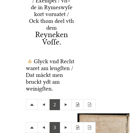
/ Exempel / vn=
de in Rymeswyſe
kort voruatet /
Ock thom deel vth
dem
Reyneken
Voſſe.
Glyck vnd Recht
waret am lengſten /
Dat maͤckt men
bruckt ydt am
weinigſten.
2
3