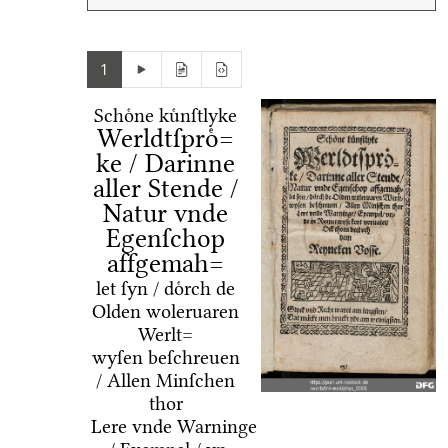
1
Schoͤne kuͤnſtlyke
Werldtſproͤ=
ke / Darinne
aller Stende /
Natur vnde
Egenſchop
affgemah=
let ſyn / doͤrch de
Olden woleruaren
Werlt=
wyſen beſchreuen
/ Allen Minſchen
thor
Lere vnde Warninge