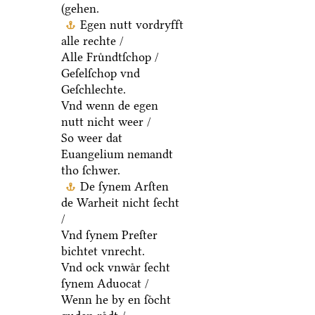
(gehen.
Egen nutt vordryfft
alle rechte /
Alle Fruͤndtſchop /
Geſelſchop vnd
Geſchlechte.
Vnd wenn de egen
nutt nicht weer /
So weer dat
Euangelium nemandt
tho ſchwer.
De ſynem Arſten
de Warheit nicht ſecht
/
Vnd ſynem Preſter
bichtet vnrecht.
Vnd ock vnwaͤr ſecht
ſynem Aduocat /
Wenn he by en ſoͤcht