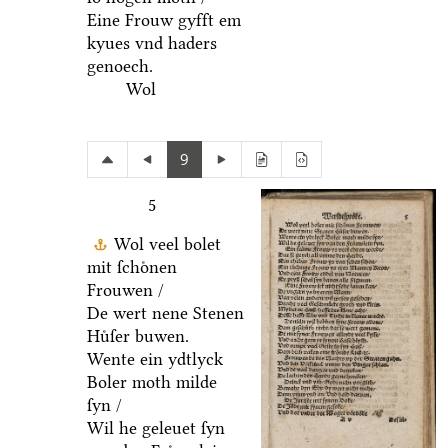
Eine Frouw gyfft em
kyues vnd haders
genoech.
Wol
9
5
Wol veel bolet
mit ſchoͤnen
Frouwen /
De wert nene Stenen
Huͤſer buwen.
Wente ein ydtlyck
Boler moth milde
ſyn /
Wil he geleuet ſyn