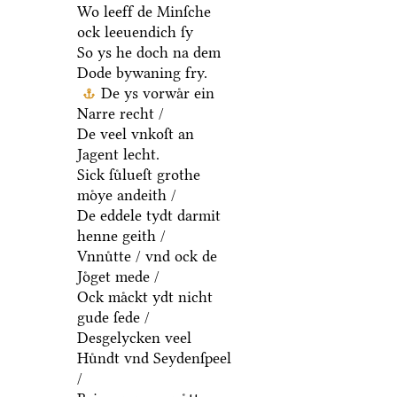
Wo leeff de Minſche
ock leeuendich ſy
So ys he doch na dem
Dode bywaning fry.
De ys vorwaͤr ein
Narre recht /
De veel vnkoſt an
Jagent lecht.
Sick ſuͤlueſt grothe
moͤye andeith /
De eddele tydt darmit
henne geith /
Vnnuͤtte / vnd ock de
Joͤget mede /
Ock maͤckt ydt nicht
gude ſede /
Desgelycken veel
Huͤndt vnd Seydenſpeel
/