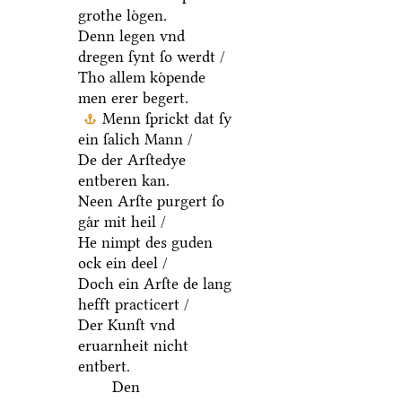
grothe loͤgen.
Denn legen vnd
dregen ſynt ſo werdt /
Tho allem koͤpende
men erer begert.
Menn ſprickt dat ſy
ein ſalich Mann /
De der Arſtedye
entberen kan.
Neen Arſte purgert ſo
gaͤr mit heil /
He nimpt des guden
ock ein deel /
Doch ein Arſte de lang
hefft practicert /
Der Kunſt vnd
eruarnheit nicht
entbert.
Den