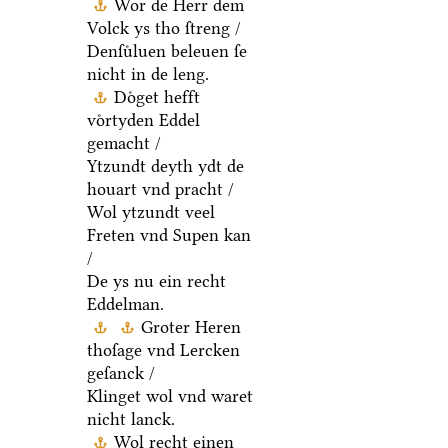
Wor de Herr dem
Volck ys tho ſtreng /
Denſuͤluen beleuen ſe
nicht in de leng.
Doͤget hefft
voͤrtyden Eddel
gemacht /
Ytzundt deyth ydt de
houart vnd pracht /
Wol ytzundt veel
Freten vnd Supen kan
/
De ys nu ein recht
Eddelman.
Groter Heren
thoſage vnd Lercken
geſanck /
Klinget wol vnd waret
nicht lanck.
Wol recht einen