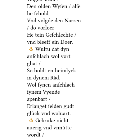
Den olden Wyſen / alſe
he ſchold.
Vnd volgde den Narren
/ do vorloer
He tein Geſchlechte /
vnd bleeff ein Doer.
Wultu dat dyn
anſchlach wol vort
ghat /
So holdt en heimlyck
in dynem Raͤd.
Wol ſynen anſchlach
ſynem Vyende
apenbart /
Erlanget ſelden gudt
gluͤck vnd woluart.
Gebruke nicht
auerig vnd vnnuͤtte
wordt /