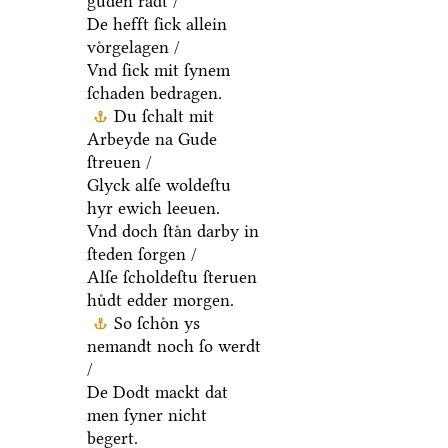
guden raͤdt /
De hefft ſick allein
voͤrgelagen /
Vnd ſick mit ſynem
ſchaden bedragen.
Du ſchalt mit
Arbeyde na Gude
ſtreuen /
Glyck alſe woldeſtu
hyr ewich leeuen.
Vnd doch ſtaͤn darby in
ſteden ſorgen /
Alſe ſcholdeſtu ſteruen
huͤdt edder morgen.
So ſchoͤn ys
nemandt noch ſo werdt
/
De Dodt mackt dat
men ſyner nicht
begert.