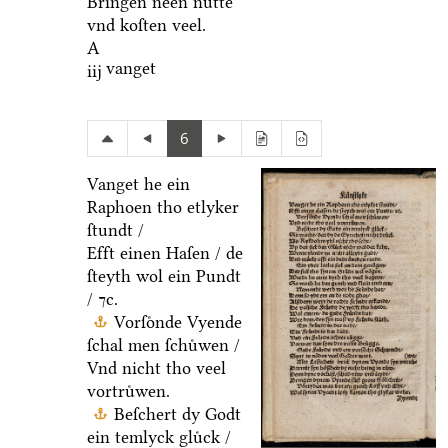
Bringen neen nuͤtte
vnd koſten veel.
A
vanget
iij
6
Vanget he ein
Raphoen tho etlyker
ſtundt /
Efft einen Haſen / de
ſteyth wol ein Pundt
/ ⁊c.
Vorſoͤnde Vyende
ſchal men ſchuͤwen /
Vnd nicht tho veel
vortruͤwen.
Beſchert dy Godt
ein temlyck gluͤck /