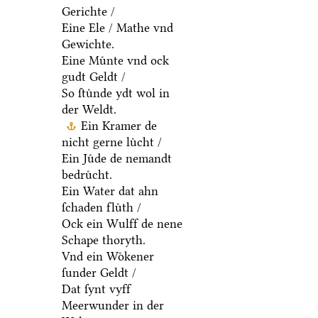
Gerichte /
Eine Ele / Mathe vnd
Gewichte.
Eine Muͤnte vnd ock
gudt Geldt /
So ſtuͤnde ydt wol in
der Weldt.
Ein Kramer de
nicht gerne luͤcht /
Ein Juͤde de nemandt
bedruͤcht.
Ein Water dat ahn
ſchaden fluͤth /
Ock ein Wulff de nene
Schape thoryth.
Vnd ein Woͤkener
ſunder Geldt /
Dat ſynt vyff
Meerwunder in der