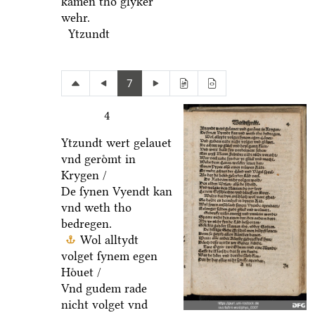
kamen tho glyker
wehr.
Ytzundt
7
4
Ytzundt wert gelauet
vnd geroͤmt in
Krygen /
De ſynen Vyendt kan
vnd weth tho
bedregen.
Wol alltydt
volget ſynem egen
Hoͤuet /
Vnd gudem rade
nicht volget vnd