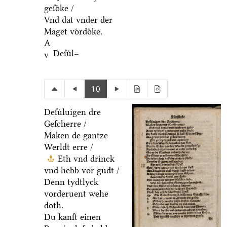
geſoͤke /
Vnd dat vnder der
Maget voͤrdoͤke.
A
Deſuͤl=
v
10
Deſuͤluigen dre
Geſcherre /
Maken de gantze
Werldt erre /
Eth vnd drinck
vnd hebb vor gudt /
Denn tydtlyck
vorderuent wehe
doth.
Du kanſt einen