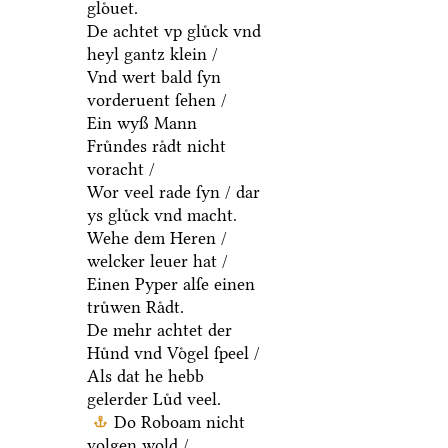
gloͤuet.
De achtet vp gluͤck vnd
heyl gantz klein /
Vnd wert bald ſyn
vorderuent ſehen /
Ein wyß Mann
Fruͤndes raͤdt nicht
voracht /
Wor veel rade ſyn / dar
ys gluͤck vnd macht.
Wehe dem Heren /
welcker leuer hat /
Einen Pyper alſe einen
truͤwen Raͤdt.
De mehr achtet der
Huͤnd vnd Voͤgel ſpeel /
Als dat he hebb
gelerder Luͤd veel.
Do Roboam nicht
volgen wold /