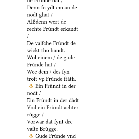
he Fruͤnde hat /
Denn ſo ydt em an de
nodt ghat /
Alßdenn wert de
rechte Fruͤndt erkandt
/
De valſche Fruͤndt de
wickt tho handt.
Wol einem / de gude
Fruͤnde hat /
Wee dem / des ſyn
troſt vp Fruͤnde ſtaͤth.
Ein Fruͤndt in der
nodt /
Ein Fruͤndt in der daͤdt
Vnd ein Fruͤndt achter
ruͤgge /
Vorwar dat ſynt dre
vaſte Bruͤgge.
Gude Fruͤnde vnd