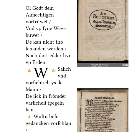
Ol Godt dem
Almechtigen
vortruͤwet /
Vnd vp ſyne Wege
buwet /
De kan nicht tho
ſchanden werden /
Noch dort edder hyr
vp Erden.
W
Salich
vnd
vorſichtich ys de
Mann /
De ſick in froͤmder
varlicheit ſpegeln
kan.
Wultu boͤſe
gedancken vorſchlan
/