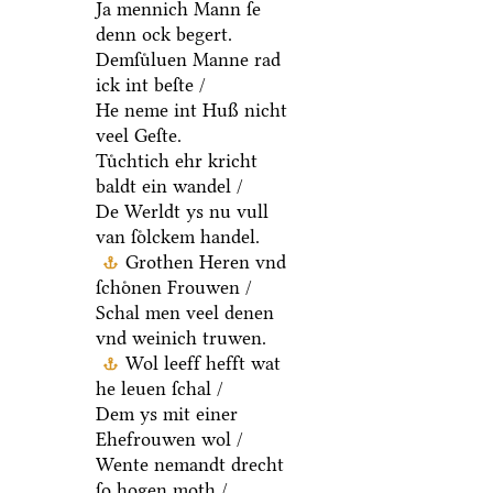
Ja mennich Mann ſe
denn ock begert.
Demſuͤluen Manne rad
ick int beſte /
He neme int Huß nicht
veel Geſte.
Tuͤchtich ehr kricht
baldt ein wandel /
De Werldt ys nu vull
van ſoͤlckem handel.
Grothen Heren vnd
ſchoͤnen Frouwen /
Schal men veel denen
vnd weinich truwen.
Wol leeff hefft wat
he leuen ſchal /
Dem ys mit einer
Ehefrouwen wol /
Wente nemandt drecht
ſo hogen moth /