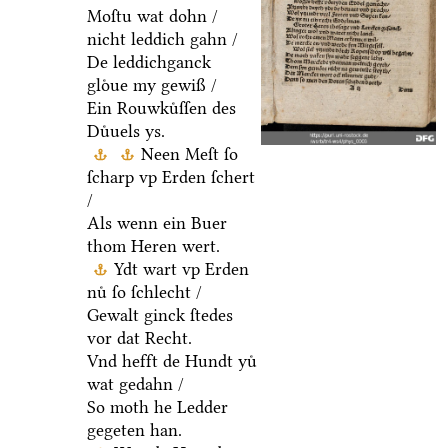
Moſtu wat dohn /
nicht leddich gahn /
De leddichganck
gloͤue my gewiß /
Ein Rouwkuͤſſen des
Duͤuels ys.
Neen Meſt ſo
ſcharp vp Erden ſchert
/
Als wenn ein Buer
thom Heren wert.
Ydt wart vp Erden
nuͤ ſo ſchlecht /
Gewalt ginck ſtedes
vor dat Recht.
Vnd hefft de Hundt yuͤ
wat gedahn /
So moth he Ledder
gegeten han.