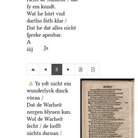
ſy em kundt.
Wat he hoͤrt vnd
dartho ſuͤth klar /
Dat he dat alles nicht
ſpreke apenbar.
A
Js
iiij
8
Ys ydt nicht ein
wunderlyck dinck
voͤran /
Dat de Warheit
nergen blyuen kan.
Wol de Warheit
ſecht / de hefft
nichts daruan /