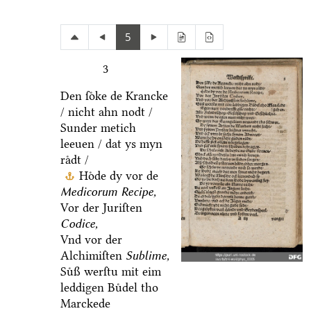
5
3
Den ſoͤke de Krancke
/ nicht ahn nodt /
Sunder metich
leeuen / dat ys myn
raͤdt /
Hoͤde dy vor de
Medicorum Recipe,
Vor der Juriſten
Codice,
Vnd vor der
Alchimiſten
Sublime,
Suͤß werſtu mit eim
leddigen Buͤdel tho
Marckede