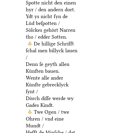
Spotte nicht den einen
hyr / den andern dort.
Ydt ys nicht fyn de
Luͤd beſpotten /
Soͤlckes gehoͤrt Narren
tho / edder Sotten.
De hillige Schrifft
ſchal men billyck lauen
/
Denn ſe geyth allen
Kuͤnſten bauen.
Wente alle ander
Kuͤnſte gebrecklyck
ſynt /
Doͤrch diſſe werde wy
Gades Kindt.
Twe Ogen / twe
Ohren / vnd eine
Mundt /
Hefft de Minſche / dat