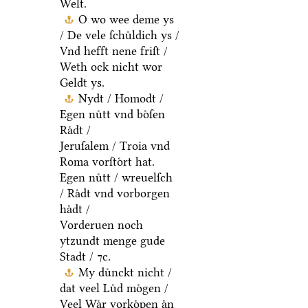
Welt.
O wo wee deme ys
/ De vele ſchuͤldich ys /
Vnd hefft nene friſt /
Weth ock nicht wor
Geldt ys.
Nydt / Homodt /
Egen nuͤtt vnd boͤſen
Raͤdt /
Jeruſalem / Troia vnd
Roma vorſtoͤrt hat.
Egen nuͤtt / wreuelſch
/ Raͤdt vnd vorborgen
haͤdt /
Vorderuen noch
ytzundt menge gude
Stadt / ⁊c.
My duͤnckt nicht /
dat veel Luͤd moͤgen /
Veel Waͤr vorkoͤpen aͤn