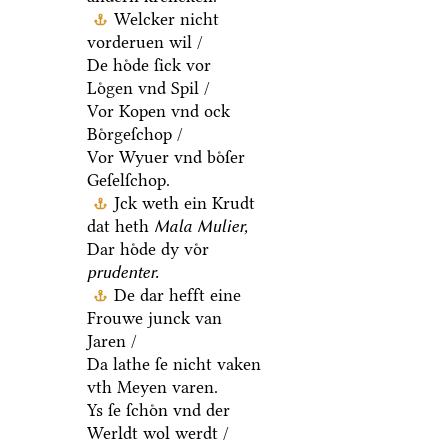
Welcker nicht
vorderuen wil /
De hoͤde ſick vor
Loͤgen vnd Spil /
Vor Kopen vnd ock
Boͤrgeſchop /
Vor Wyuer vnd boͤſer
Geſelſchop.
Jck weth ein Krudt
dat heth
Mala Mulier,
Dar hoͤde dy voͤr
prudenter.
De dar hefft eine
Frouwe junck van
Jaren /
Da lathe ſe nicht vaken
vth Meyen varen.
Ys ſe ſchoͤn vnd der
Werldt wol werdt /