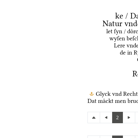
ke / D
Natur vnd
let ſyn / do
wyſen beſc
Lere vnd
de in 
R
Glyck vnd Recht
Dat maͤckt men bruc
2