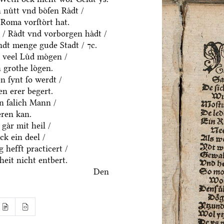
uͤtt vnd boͤſen Raͤdt /
Roma vorſtoͤrt hat.
 / Raͤdt vnd vorborgen haͤdt /
dt menge gude Stadt / ⁊c.
 veel Luͤd moͤgen /
 grothe loͤgen.
 ſynt ſo werdt /
n erer begert.
in ſalich Mann /
eren kan.
gaͤr mit heil /
k ein deel /
 hefft practicert /
eit nicht entbert.
Den