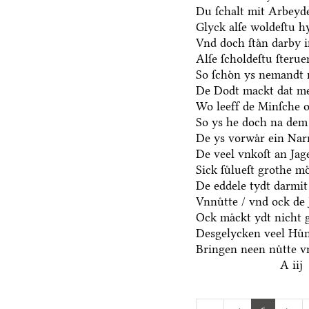
Du ſchalt mit Arbeyd
Glyck alſe woldeſtu h
Vnd doch ſtaͤn darby i
Alſe ſcholdeſtu ſteru
So ſchoͤn ys nemandt 
De Dodt mackt dat me
Wo leeff de Minſche o
So ys he doch na dem
De ys vorwaͤr ein Narr
De veel vnkoſt an Jage
Sick ſuͤlueſt grothe mo
De eddele tydt darmit
Vnnuͤtte / vnd ock de 
Ock maͤckt ydt nicht 
Desgelycken veel Huͤn
Bringen neen nuͤtte v
A iij