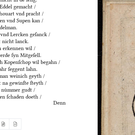
 Eddel gemacht /
houart vnd pracht /
ten vnd Supen kan /
ddelman.
 vnd Lercken geſanck /
 nicht lanck.
 erkennen wil /
rde ſyn Mitgeſell.
ch Kopenſchop wil begahn /
hr ſeggent lahn.
an weinich geyth /
 na gewinſte ſteyth /
 nuͤmmer gudt /
n ſchaden doeth /
Denn