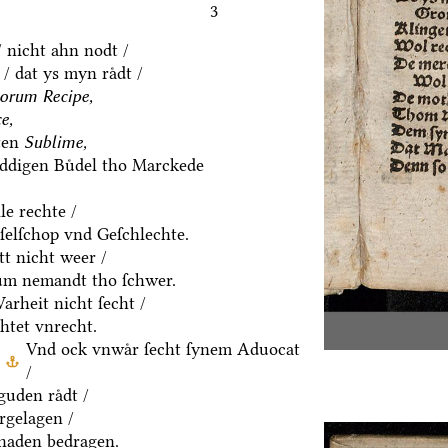
3
/ nicht ahn nodt /
/ dat ys myn raͤdt /
orum Recipe,
e,
ten
Sublime,
eddigen Buͤdel tho Marckede
le rechte /
eſelſchop vnd Geſchlechte.
t nicht weer /
um nemandt tho ſchwer.
rheit nicht ſecht /
htet vnrecht.
Vnd ock vnwaͤr ſecht ſynem Aduocat
/
uden raͤdt /
ͤrgelagen /
chaden bedragen.