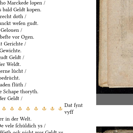
ho Marckede lopen /
 bald Geldt kopen.
recht doth /
ͤnckt weſen gudt.
 Gelouen /
beſte vor Ogen.
t Gerichte /
 Gewichte.
udt Geldt /
der Weldt.
rne luͤcht /
edruͤcht.
den fluͤth /
e Schape thoryth.
er Geldt /
Dat ſynt
vyff
r in der Welt.
 vele ſchuͤldich ys /
/ Weth ock nicht wor Geldt ys.