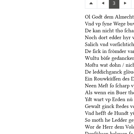
3
Ol Godt dem Almechti
Vnd vp ſyne Wege bu
De kan nicht tho ſch
Noch dort edder hyr 
Salich vnd vorſichtic
De ſick in froͤmder va
Wultu boͤſe gedancken
Moſtu wat dohn / nich
De leddichganck gloͤ
Ein Rouwkuͤſſen des D
Neen Meſt ſo ſcharp v
Als wenn ein Buer th
Ydt wart vp Erden nuͤ 
Gewalt ginck ſtedes v
Vnd hefft de Hundt yu
So moth he Ledder ge
Wor de Herr dem Volc
Denſuͤluen beleuen ſe 