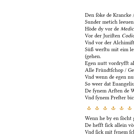
Den ſoͤke de Krancke 
Sunder metich leeuen 
Hoͤde dy vor de
Medic
Vor der Juriſten
Codic
Vnd vor der Alchimiſ
Suͤß werſtu mit eim l
(gehen.
Egen nutt vordryfft al
Alle Fruͤndtſchop / G
Vnd wenn de egen nut
So weer dat Euangeli
De ſynem Arſten de Wa
Vnd ſynem Preſter bic
Wenn he by en ſoͤcht g
De hefft ſick allein vo
Vnd ſick mit ſynem ſ