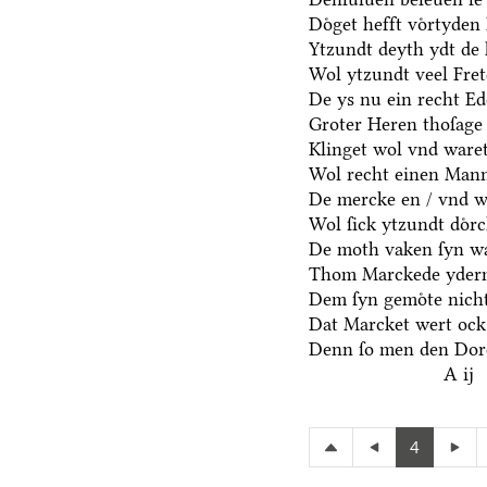
Doͤget hefft voͤrtyden
Ytzundt deyth ydt de 
Wol ytzundt veel Fre
De ys nu ein recht E
Groter Heren thoſage
Klinget wol vnd waret
Wol recht einen Mann
De mercke en / vnd we
Wol ſick ytzundt doͤr
De moth vaken ſyn wa
Thom Marckede yderm
Dem ſyn gemoͤte nicht
Dat Marcket wert ock
Denn ſo men den Dore
A ij
4