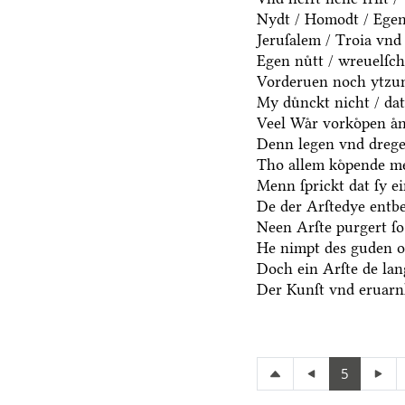
Nydt / Homodt / Egen n
Jeruſalem / Troia vnd 
Egen nuͤtt / wreuelſch
Vorderuen noch ytzun
My duͤnckt nicht / dat
Veel Waͤr vorkoͤpen aͤn
Denn legen vnd dregen
Tho allem koͤpende me
Menn ſprickt dat ſy e
De der Arſtedye entb
Neen Arſte purgert ſo 
He nimpt des guden oc
Doch ein Arſte de lang
Der Kunſt vnd eruarnh
5