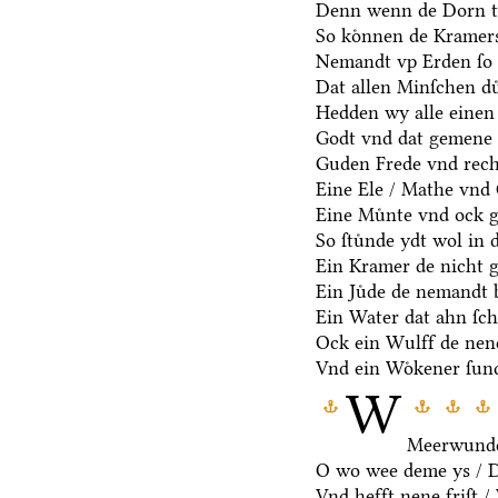
Denn wenn de Dorn t
So koͤnnen de Kramers
Nemandt vp Erden ſo 
Dat allen Minſchen du
Hedden wy alle einen
Godt vnd dat gemene 
Guden Frede vnd rech
Eine Ele / Mathe vnd
Eine Muͤnte vnd ock g
So ſtuͤnde ydt wol in 
Ein Kramer de nicht ge
Ein Juͤde de nemandt b
Ein Water dat ahn ſcha
Ock ein Wulff de nen
Vnd ein Woͤkener ſund
W
Meerwunde
O wo wee deme ys / De
Vnd hefft nene friſt 