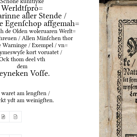
Schoͤne kuͤnſtlyke
Werldtſproͤ=
arinne aller Stende /
e Egenſchop affgemah=
ͤrch de Olden woleruaren Werlt=
hreuen / Allen Minſchen thor
e Warninge / Exempel / vn=
Rymeswyſe kort voruatet /
Ock thom deel vth
dem
eyneken Voſſe.
 waret am lengſten /
kt ydt am weinigſten.