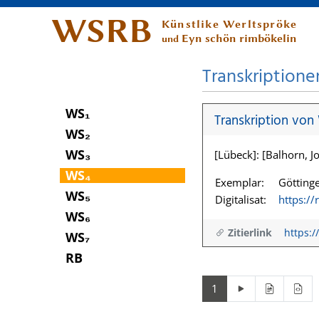
WSRB
Künstlike Werltspröke
Eyn schön rimbökelin
und
Transkriptione
WS₁
Transkription von
WS₂
WS₃
[Lübeck]: [Balhorn, Jo
WS₄
Exemplar:
Göttinge
WS₅
Digitalisat:
https:/
WS₆
Zitierlink
https:/
WS₇
RB
1