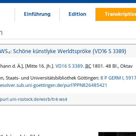
Einführung
Edition
Transkripti
n
 WS₄: Schöne künstlyke Werldtspröke (VD16 S 3389)
hann d. Ä.], [Mitte 16. Jh.].
VD16 S 3389
.
BC
1801. 48 Bl., Oktav
n, Staats- und Universitätsbibliothek Göttingen:
8 P GERM I, 591
/resolver.sub.uni-goettingen.de/purl?PPN826485421
/purl.uni-rostock.de/wsrb/tr4-ws4