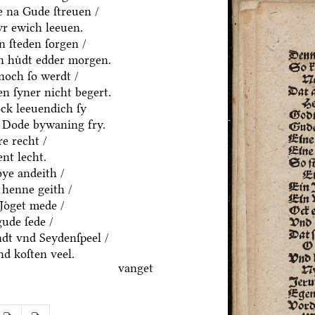
e na Gude ſtreuen /
yr ewich leeuen.
n ſteden ſorgen /
en huͤdt edder morgen.
noch ſo werdt /
n ſyner nicht begert.
ck leeuendich ſy
 Dode bywaning fry.
e recht /
nt lecht.
ͤye andeith /
 henne geith /
Joͤget mede /
gude ſede /
dt vnd Seydenſpeel /
nd koſten veel.
vanget