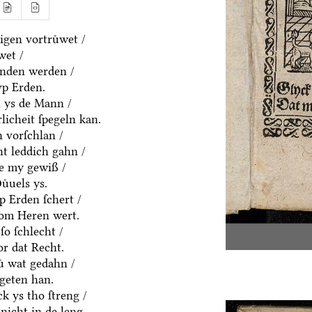
gen vortruͤwet /
wet /
anden werden /
vp Erden.
h ys de Mann /
rlicheit ſpegeln kan.
 vorſchlan /
t leddich gahn /
ue my gewiß /
uͤuels ys.
p Erden ſchert /
om Heren wert.
ſo ſchlecht /
or dat Recht.
ͤ wat gedahn /
geten han.
k ys tho ſtreng /
nicht in de leng.