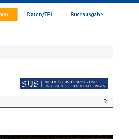
onen
Daten/TEI
Buchausgabe
7