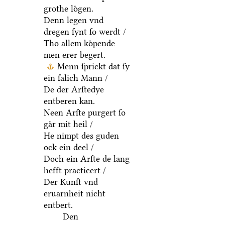
grothe loͤgen.
Denn legen vnd
dregen ſynt ſo werdt /
Tho allem koͤpende
men erer begert.
Menn ſprickt dat ſy
ein ſalich Mann /
De der Arſtedye
entberen kan.
Neen Arſte purgert ſo
gaͤr mit heil /
He nimpt des guden
ock ein deel /
Doch ein Arſte de lang
hefft practicert /
Der Kunſt vnd
eruarnheit nicht
entbert.
Den