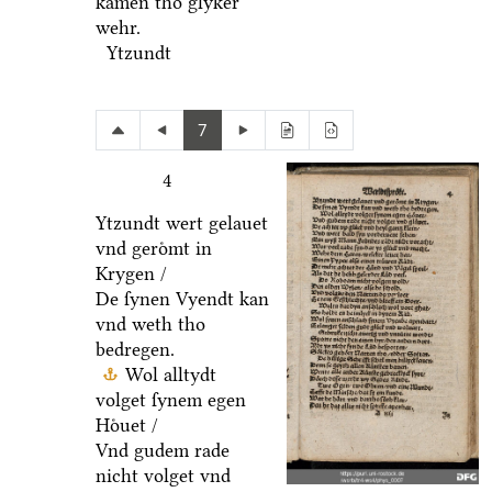
kamen tho glyker
wehr.
Ytzundt
7
4
Ytzundt wert gelauet
vnd geroͤmt in
Krygen /
De ſynen Vyendt kan
vnd weth tho
bedregen.
Wol alltydt
volget ſynem egen
Hoͤuet /
Vnd gudem rade
nicht volget vnd