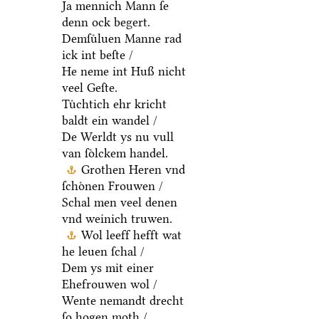
Ja mennich Mann ſe
denn ock begert.
Demſuͤluen Manne rad
ick int beſte /
He neme int Huß nicht
veel Geſte.
Tuͤchtich ehr kricht
baldt ein wandel /
De Werldt ys nu vull
van ſoͤlckem handel.
Grothen Heren vnd
ſchoͤnen Frouwen /
Schal men veel denen
vnd weinich truwen.
Wol leeff hefft wat
he leuen ſchal /
Dem ys mit einer
Ehefrouwen wol /
Wente nemandt drecht
ſo hogen moth /