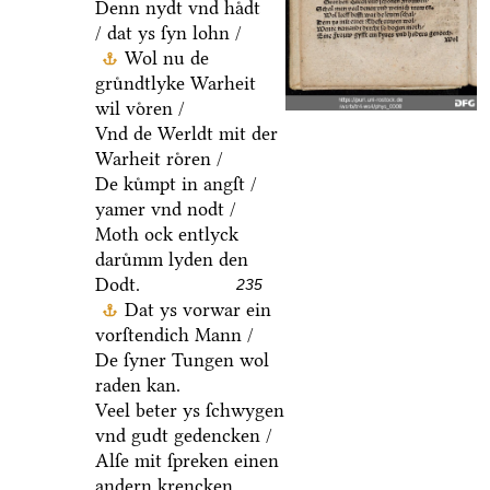
Denn nydt vnd haͤdt
/ dat ys ſyn lohn /
Wol nu de
gruͤndtlyke Warheit
wil voͤren /
Vnd de Werldt mit der
Warheit roͤren /
De kuͤmpt in angſt /
yamer vnd nodt /
Moth ock entlyck
daruͤmm lyden den
Dodt.
235
Dat ys vorwar ein
vorſtendich Mann /
De ſyner Tungen wol
raden kan.
Veel beter ys ſchwygen
vnd gudt gedencken /
Alſe mit ſpreken einen
andern krencken.