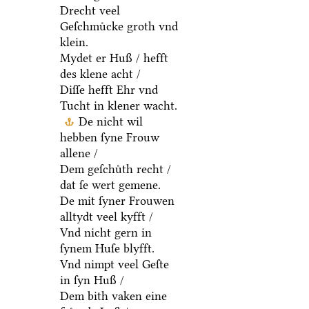
Drecht veel
Geſchmuͤcke groth vnd
klein.
Mydet er Huß / hefft
des klene acht /
Diſſe hefft Ehr vnd
Tucht in klener wacht.
De nicht wil
hebben ſyne Frouw
allene /
Dem geſchuͤth recht /
dat ſe wert gemene.
De mit ſyner Frouwen
alltydt veel kyfft /
Vnd nicht gern in
ſynem Huſe blyfft.
Vnd nimpt veel Geſte
in ſyn Huß /
Dem bith vaken eine