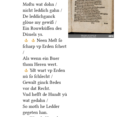
Moſtu wat dohn /
nicht leddich gahn /
De leddichganck
gloͤue my gewiß /
Ein Rouwkuͤſſen des
Duͤuels ys.
Neen Meſt ſo
ſcharp vp Erden ſchert
/
Als wenn ein Buer
thom Heren wert.
Ydt wart vp Erden
nuͤ ſo ſchlecht /
Gewalt ginck ſtedes
vor dat Recht.
Vnd hefft de Hundt yuͤ
wat gedahn /
So moth he Ledder
gegeten han.