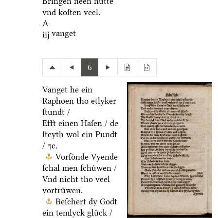
Bringen neen nuͤtte
vnd koſten veel.
A
vanget
iij
6
Vanget he ein
Raphoen tho etlyker
ſtundt /
Efft einen Haſen / de
ſteyth wol ein Pundt
/ ⁊c.
Vorſoͤnde Vyende
ſchal men ſchuͤwen /
Vnd nicht tho veel
vortruͤwen.
Beſchert dy Godt
ein temlyck gluͤck /