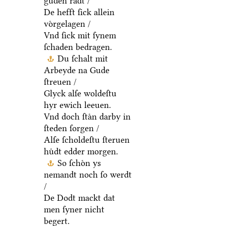
guden raͤdt /
De hefft ſick allein
voͤrgelagen /
Vnd ſick mit ſynem
ſchaden bedragen.
Du ſchalt mit
Arbeyde na Gude
ſtreuen /
Glyck alſe woldeſtu
hyr ewich leeuen.
Vnd doch ſtaͤn darby in
ſteden ſorgen /
Alſe ſcholdeſtu ſteruen
huͤdt edder morgen.
So ſchoͤn ys
nemandt noch ſo werdt
/
De Dodt mackt dat
men ſyner nicht
begert.