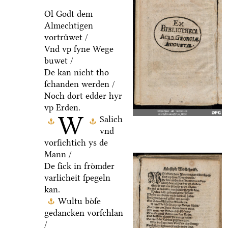
Ol Godt dem
Almechtigen
vortruͤwet /
Vnd vp ſyne Wege
buwet /
De kan nicht tho
ſchanden werden /
Noch dort edder hyr
vp Erden.
W
Salich
vnd
vorſichtich ys de
Mann /
De ſick in froͤmder
varlicheit ſpegeln
kan.
Wultu boͤſe
gedancken vorſchlan
/