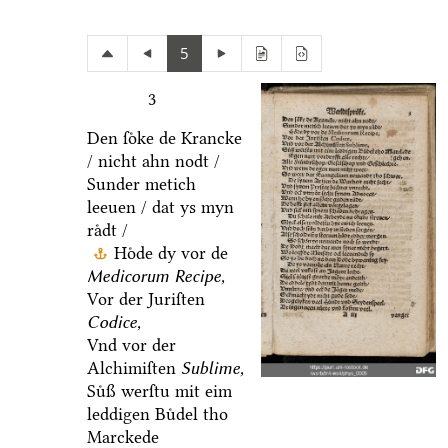
5
3
Den ſoͤke de Krancke
/ nicht ahn nodt /
Sunder metich
leeuen / dat ys myn
raͤdt /
Hoͤde dy vor de
Medicorum Recipe,
Vor der Juriſten
Codice,
Vnd vor der
Alchimiſten
Sublime,
Suͤß werſtu mit eim
leddigen Buͤdel tho
Marckede