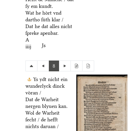
ſy em kundt.
Wat he hoͤrt vnd
dartho ſuͤth klar /
Dat he dat alles nicht
ſpreke apenbar.
A
Js
iiij
8
Ys ydt nicht ein
wunderlyck dinck
voͤran /
Dat de Warheit
nergen blyuen kan.
Wol de Warheit
ſecht / de hefft
nichts daruan /