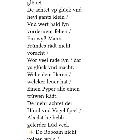
gloͤuet.
De achtet vp gluͤck vnd
heyl gantz klein /
Vnd wert bald ſyn
vorderuent ſehen /
Ein wyß Mann
Fruͤndes raͤdt nicht
voracht /
Wor veel rade ſyn / dar
ys gluͤck vnd macht.
Wehe dem Heren /
welcker leuer hat /
Einen Pyper alſe einen
truͤwen Raͤdt.
De mehr achtet der
Huͤnd vnd Voͤgel ſpeel /
Als dat he hebb
gelerder Luͤd veel.
Do Roboam nicht
volgen wold /