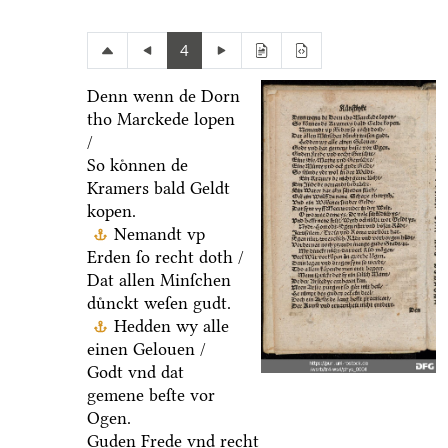
4
Denn wenn de Dorn
tho Marckede lopen
/
So koͤnnen de
Kramers bald Geldt
kopen.
Nemandt vp
Erden ſo recht doth /
Dat allen Minſchen
duͤnckt weſen gudt.
Hedden wy alle
einen Gelouen /
Godt vnd dat
gemene beſte vor
Ogen.
Guden Frede vnd recht