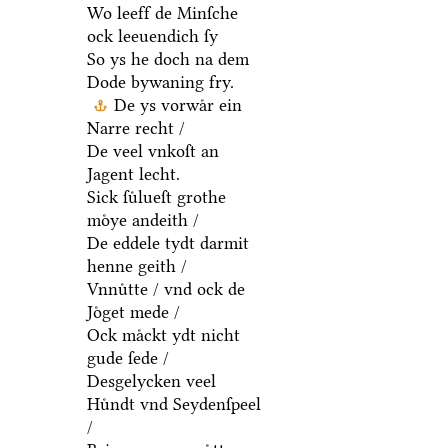
Wo leeff de Minſche
ock leeuendich ſy
So ys he doch na dem
Dode bywaning fry.
De ys vorwaͤr ein
Narre recht /
De veel vnkoſt an
Jagent lecht.
Sick ſuͤlueſt grothe
moͤye andeith /
De eddele tydt darmit
henne geith /
Vnnuͤtte / vnd ock de
Joͤget mede /
Ock maͤckt ydt nicht
gude ſede /
Desgelycken veel
Huͤndt vnd Seydenſpeel
/