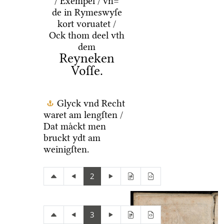
/ Exempel / vn=
de in Rymeswyſe
kort voruatet /
Ock thom deel vth
dem
Reyneken
Voſſe.
Glyck vnd Recht
waret am lengſten /
Dat maͤckt men
bruckt ydt am
weinigſten.
2
3