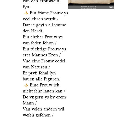
van den Froͤuwlein
fyn.
Ein fraͤme Frouw ys
veel ehren werdt /
Dar ſe geyth all vmme
den Herdt.
Ein ehrbar Frouw ys
van ſeden ſchon /
Ein tuͤchtige Frouw ys
eres Mannes Kron /
Vnd eine Frouw eddel
van Naturen /
Er pryß ſchal ſyn
bauen alle Figuren.
Eine Frouw ick
nicht ſehr lauen kan /
De vngern ys by erem
Mann /
Van velen andern wil
weſen geſehen /