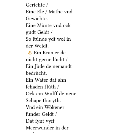
Gerichte /
Eine Ele / Mathe vnd
Gewichte.
Eine Muͤnte vnd ock
gudt Geldt /
So ſtuͤnde ydt wol in
der Weldt.
Ein Kramer de
nicht gerne luͤcht /
Ein Juͤde de nemandt
bedruͤcht.
Ein Water dat ahn
ſchaden fluͤth /
Ock ein Wulff de nene
Schape thoryth.
Vnd ein Woͤkener
ſunder Geldt /
Dat ſynt vyff
Meerwunder in der