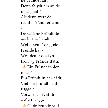
he Fruͤnde hat /
Denn ſo ydt em an de
nodt ghat /
Alßdenn wert de
rechte Fruͤndt erkandt
/
De valſche Fruͤndt de
wickt tho handt.
Wol einem / de gude
Fruͤnde hat /
Wee dem / des ſyn
troſt vp Fruͤnde ſtaͤth.
Ein Fruͤndt in der
nodt /
Ein Fruͤndt in der daͤdt
Vnd ein Fruͤndt achter
ruͤgge /
Vorwar dat ſynt dre
vaſte Bruͤgge.
Gude Fruͤnde vnd