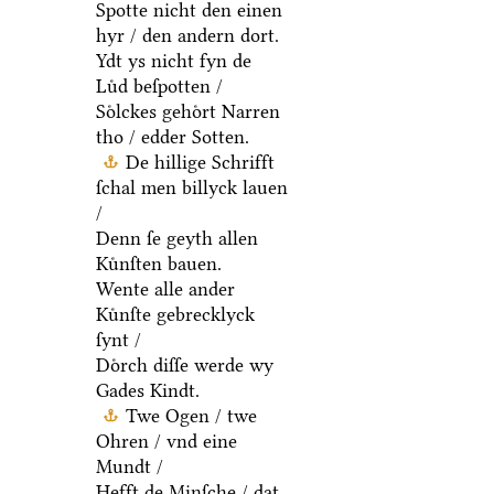
Spotte nicht den einen
hyr / den andern dort.
Ydt ys nicht fyn de
Luͤd beſpotten /
Soͤlckes gehoͤrt Narren
tho / edder Sotten.
De hillige Schrifft
ſchal men billyck lauen
/
Denn ſe geyth allen
Kuͤnſten bauen.
Wente alle ander
Kuͤnſte gebrecklyck
ſynt /
Doͤrch diſſe werde wy
Gades Kindt.
Twe Ogen / twe
Ohren / vnd eine
Mundt /
Hefft de Minſche / dat