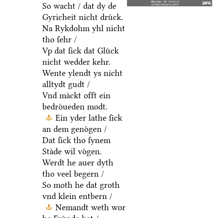
So wacht / dat dy de
Gyricheit nicht druͤck.
Na Rykdohm yhl nicht
tho ſehr /
Vp dat ſick dat Gluͤck
nicht wedder kehr.
Wente ylendt ys nicht
alltydt gudt /
Vnd maͤckt offt ein
bedroͤueden modt.
Ein yder lathe ſick
an dem genoͤgen /
Dat ſick tho ſynem
Staͤde wil voͤgen.
Werdt he auer dyth
tho veel begern /
So moth he dat groth
vnd klein entbern /
Nemandt weth wor