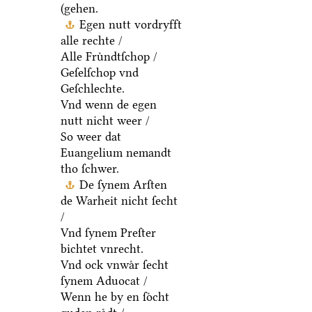
(gehen.
Egen nutt vordryfft
alle rechte /
Alle Fruͤndtſchop /
Geſelſchop vnd
Geſchlechte.
Vnd wenn de egen
nutt nicht weer /
So weer dat
Euangelium nemandt
tho ſchwer.
De ſynem Arſten
de Warheit nicht ſecht
/
Vnd ſynem Preſter
bichtet vnrecht.
Vnd ock vnwaͤr ſecht
ſynem Aduocat /
Wenn he by en ſoͤcht