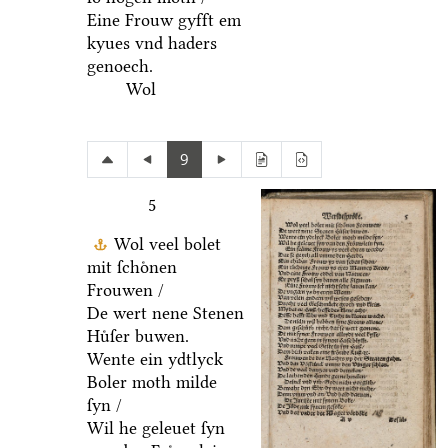
Eine Frouw gyfft em
kyues vnd haders
genoech.
Wol
9
5
Wol veel bolet
mit ſchoͤnen
Frouwen /
De wert nene Stenen
Huͤſer buwen.
Wente ein ydtlyck
Boler moth milde
ſyn /
Wil he geleuet ſyn