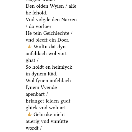
Den olden Wyſen / alſe
he ſchold.
Vnd volgde den Narren
/ do vorloer
He tein Geſchlechte /
vnd bleeff ein Doer.
Wultu dat dyn
anſchlach wol vort
ghat /
So holdt en heimlyck
in dynem Raͤd.
Wol ſynen anſchlach
ſynem Vyende
apenbart /
Erlanget ſelden gudt
gluͤck vnd woluart.
Gebruke nicht
auerig vnd vnnuͤtte
wordt /