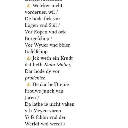
Welcker nicht
vorderuen wil /
De hoͤde ſick vor
Loͤgen vnd Spil /
Vor Kopen vnd ock
Boͤrgeſchop /
Vor Wyuer vnd boͤſer
Geſelſchop.
Jck weth ein Krudt
dat heth
Mala Mulier,
Dar hoͤde dy voͤr
prudenter.
De dar hefft eine
Frouwe junck van
Jaren /
Da lathe ſe nicht vaken
vth Meyen varen.
Ys ſe ſchoͤn vnd der
Werldt wol werdt /