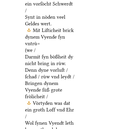
ein vorſoͤcht Schwerdt
/
Synt in noͤden veel
Geldes wert.
Mit Liſticheit brick
dynem Vyende ſyn
vntruͤ=
(we /
Darmit ſyn boͤßheit dy
nicht bring in ruͤw.
Denn dyne vorluſt /
ſchad / ruͤw vnd leydt /
Bringen dynem
Vyende ſuͤß grote
froͤlicheit /
Voͤrtyden was dat
ein groth Loff vnd Ehr
/
Wol ſynen Vyendt leth