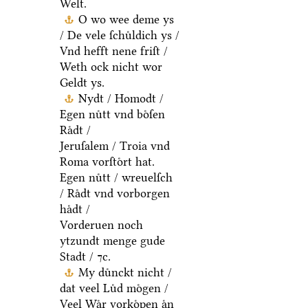
Welt.
O wo wee deme ys
/ De vele ſchuͤldich ys /
Vnd hefft nene friſt /
Weth ock nicht wor
Geldt ys.
Nydt / Homodt /
Egen nuͤtt vnd boͤſen
Raͤdt /
Jeruſalem / Troia vnd
Roma vorſtoͤrt hat.
Egen nuͤtt / wreuelſch
/ Raͤdt vnd vorborgen
haͤdt /
Vorderuen noch
ytzundt menge gude
Stadt / ⁊c.
My duͤnckt nicht /
dat veel Luͤd moͤgen /
Veel Waͤr vorkoͤpen aͤn