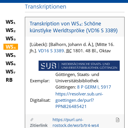
Transkriptionen
WS₁
Transkription von WS₄: Schöne
WS₂
künstlyke Werldtspröke (VD16 S 3389)
WS₃
[Lübeck]: [Balhorn, Johann d. Ä.], [Mitte 16.
WS₄
Jh.].
VD16 S 3389
.
BC
1801. 48 Bl., Oktav
WS₅
WS₆
WS₇
Göttingen, Staats- und
RB
Exemplar:
Universitätsbibliothek
Göttingen:
8 P GERM I, 5917
https://resolver.sub.uni-
Digitalisat:
goettingen.de/purl?
PPN826485421
https://purl.uni-
Zitierlink
rostock.de/wsrb/tr4-ws4