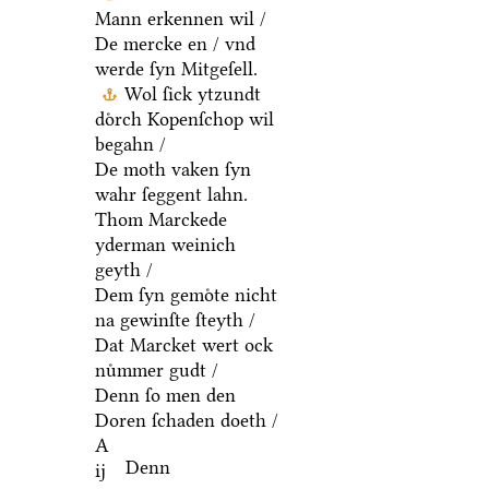
Mann erkennen wil /
De mercke en / vnd
werde ſyn Mitgeſell.
Wol ſick ytzundt
doͤrch Kopenſchop wil
begahn /
De moth vaken ſyn
wahr ſeggent lahn.
Thom Marckede
yderman weinich
geyth /
Dem ſyn gemoͤte nicht
na gewinſte ſteyth /
Dat Marcket wert ock
nuͤmmer gudt /
Denn ſo men den
Doren ſchaden doeth /
A
Denn
ij