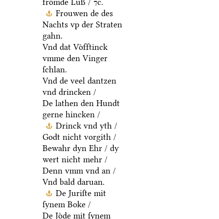
froͤmde Luß / ⁊c.
Frouwen de des
Nachts vp der Straten
gahn.
Vnd dat Voͤfftinck
vmme den Vinger
ſchlan.
Vnd de veel dantzen
vnd drincken /
De lathen den Hundt
gerne hincken /
Drinck vnd yth /
Godt nicht vorgith /
Bewahr dyn Ehr / dy
wert nicht mehr /
Denn vmm vnd an /
Vnd bald daruan.
De Juriſte mit
ſynem Boke /
De Joͤde mit ſynem