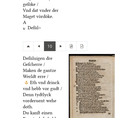
geſoͤke /
Vnd dat vnder der
Maget voͤrdoͤke.
A
Deſuͤl=
v
10
Deſuͤluigen dre
Geſcherre /
Maken de gantze
Werldt erre /
Eth vnd drinck
vnd hebb vor gudt /
Denn tydtlyck
vorderuent wehe
doth.
Du kanſt einen