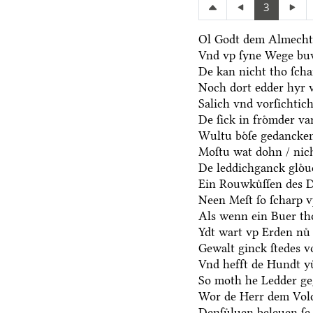
3
Ol Godt dem Almechti
Vnd vp ſyne Wege bu
De kan nicht tho ſch
Noch dort edder hyr 
Salich vnd vorſichtic
De ſick in froͤmder va
Wultu boͤſe gedancken
Moſtu wat dohn / nich
De leddichganck gloͤ
Ein Rouwkuͤſſen des D
Neen Meſt ſo ſcharp v
Als wenn ein Buer th
Ydt wart vp Erden nuͤ 
Gewalt ginck ſtedes v
Vnd hefft de Hundt yu
So moth he Ledder ge
Wor de Herr dem Volc
Denſuͤluen beleuen ſe 