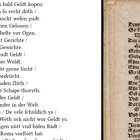
 bald Geldt kopen.
ſo recht doth /
ͤnckt weſen gudt.
nen Gelouen /
beſte vor Ogen.
t Gerichte /
 Gewichte.
udt Geldt /
der Weldt.
t gerne luͤcht /
edruͤcht.
den fluͤth /
e Schape thoryth.
er Geldt /
nder in der Welt.
 De vele ſchuͤldich ys /
/ Weth ock nicht wor Geldt ys.
en nuͤtt vnd boͤſen Raͤdt /
Roma vorſtoͤrt hat.