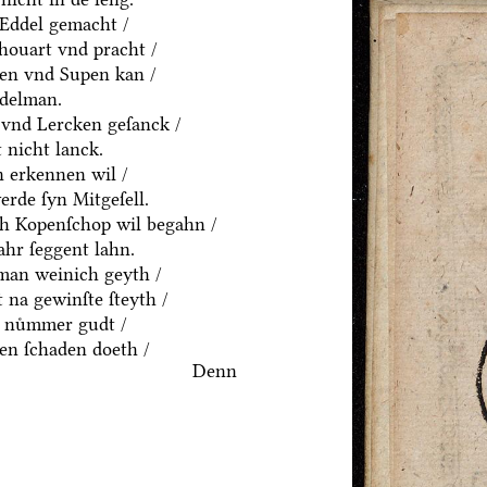
 Eddel gemacht /
houart vnd pracht /
ten vnd Supen kan /
ddelman.
 vnd Lercken geſanck /
 nicht lanck.
 erkennen wil /
rde ſyn Mitgeſell.
ch Kopenſchop wil begahn /
hr ſeggent lahn.
an weinich geyth /
 na gewinſte ſteyth /
 nuͤmmer gudt /
n ſchaden doeth /
Denn