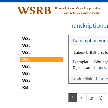
WSRB
Künstlike Werltspröke
Eyn schön rimbökelin
und
Transkriptione
WS₁
Transkription von
WS₂
WS₃
[Lübeck]: [Balhorn, Jo
WS₄
Exemplar:
Göttinge
WS₅
Digitalisat:
https:/
WS₆
Zitierlink
https:/
WS₇
RB
1