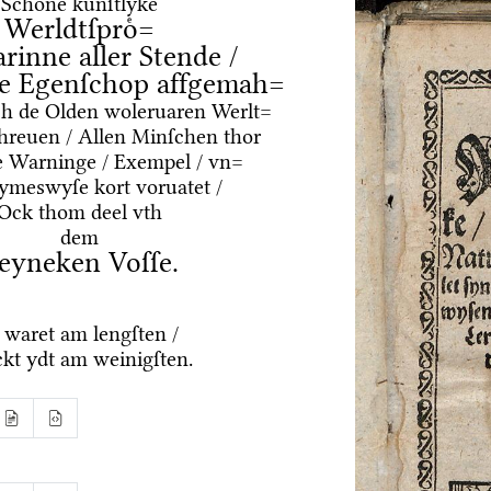
Schoͤne kuͤnſtlyke
Werldtſproͤ=
arinne aller Stende /
e Egenſchop affgemah=
ͤrch de Olden woleruaren Werlt=
hreuen / Allen Minſchen thor
e Warninge / Exempel / vn=
Rymeswyſe kort voruatet /
Ock thom deel vth
dem
eyneken Voſſe.
 waret am lengſten /
kt ydt am weinigſten.