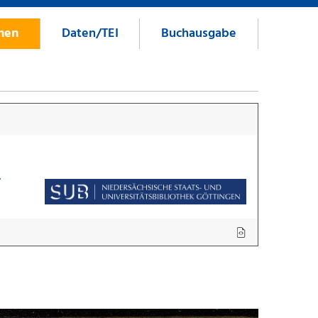
onen
Daten/TEI
Buchausgabe
7