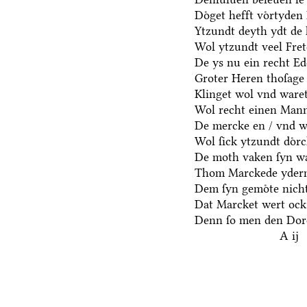
Doͤget hefft voͤrtyden
Ytzundt deyth ydt de 
Wol ytzundt veel Fre
De ys nu ein recht E
Groter Heren thoſage
Klinget wol vnd waret
Wol recht einen Mann
De mercke en / vnd we
Wol ſick ytzundt doͤr
De moth vaken ſyn wa
Thom Marckede yderm
Dem ſyn gemoͤte nicht
Dat Marcket wert ock
Denn ſo men den Dore
A ij