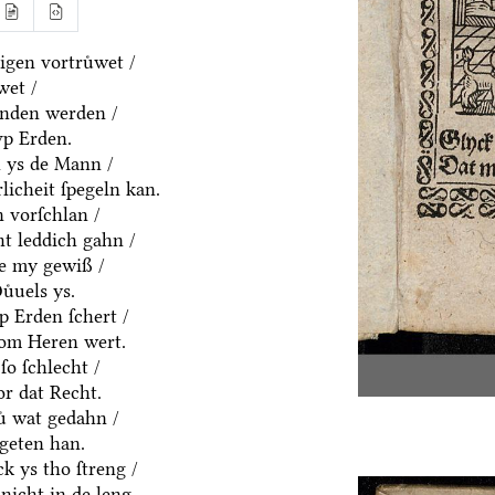
gen vortruͤwet /
wet /
anden werden /
vp Erden.
h ys de Mann /
rlicheit ſpegeln kan.
 vorſchlan /
t leddich gahn /
ue my gewiß /
uͤuels ys.
p Erden ſchert /
om Heren wert.
ſo ſchlecht /
or dat Recht.
ͤ wat gedahn /
geten han.
k ys tho ſtreng /
nicht in de leng.