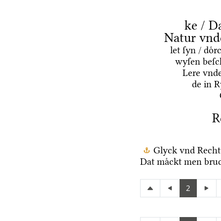
ke / D
Natur vnd
let ſyn / do
wyſen beſc
Lere vnd
de in 
R
Glyck vnd Recht
Dat maͤckt men bruc
2