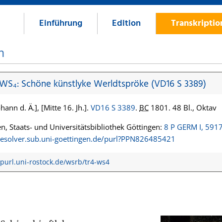
Einführung
Edition
Transkripti
n
 WS₄: Schöne künstlyke Werldtspröke (VD16 S 3389)
hann d. Ä.], [Mitte 16. Jh.].
VD16 S 3389
.
BC
1801. 48 Bl., Oktav
n, Staats- und Universitätsbibliothek Göttingen:
8 P GERM I, 591
/resolver.sub.uni-goettingen.de/purl?PPN826485421
/purl.uni-rostock.de/wsrb/tr4-ws4