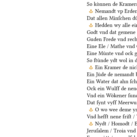
So koͤnnen de Kramers
Nemandt vp Erden 
Dat allen Minſchen du
Hedden wy alle ei
Godt vnd dat gemene 
Guden Frede vnd rech
Eine Ele / Mathe vnd
Eine Muͤnte vnd ock g
So ſtuͤnde ydt wol in 
Ein Kramer de nich
Ein Juͤde de nemandt b
Ein Water dat ahn ſcha
Ock ein Wulff de nen
Vnd ein Woͤkener ſund
Dat ſynt vyff Meerwu
O wo wee deme ys /
Vnd hefft nene friſt 
Nydt / Homodt / Eg
Jeruſalem / Troia vnd 