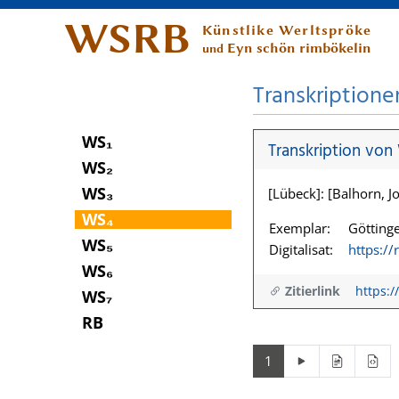
WSRB
Künstlike Werltspröke
Eyn schön rimbökelin
und
Transkriptione
WS₁
Transkription von
WS₂
WS₃
[Lübeck]: [Balhorn, Jo
WS₄
Exemplar:
Göttinge
WS₅
Digitalisat:
https:/
WS₆
Zitierlink
https:/
WS₇
RB
1