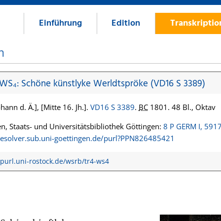
Einführung
Edition
Transkripti
n
 WS₄: Schöne künstlyke Werldtspröke (VD16 S 3389)
hann d. Ä.], [Mitte 16. Jh.].
VD16 S 3389
.
BC
1801. 48 Bl., Oktav
n, Staats- und Universitätsbibliothek Göttingen:
8 P GERM I, 591
/resolver.sub.uni-goettingen.de/purl?PPN826485421
/purl.uni-rostock.de/wsrb/tr4-ws4