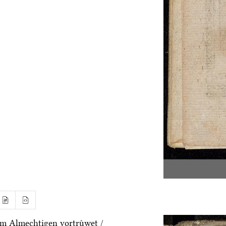
m Almechtigen vortruͤwet /