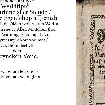
Schoͤne kuͤnſtlyke
Werldtſproͤ=
arinne aller Stende /
e Egenſchop affgemah=
ͤrch de Olden woleruaren Werlt=
hreuen / Allen Minſchen thor
e Warninge / Exempel / vn=
Rymeswyſe kort voruatet /
Ock thom deel vth
dem
eyneken Voſſe.
 waret am lengſten /
kt ydt am weinigſten.