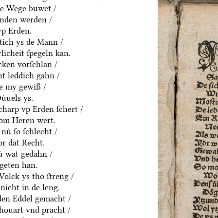
ne Wege buwet /
anden werden /
vp Erden.
htich ys de Mann /
rlicheit ſpegeln kan.
cken vorſchlan /
t leddich gahn /
ue my gewiß /
uͤuels ys.
charp vp Erden ſchert /
om Heren wert.
nuͤ ſo ſchlecht /
or dat Recht.
ͤ wat gedahn /
geten han.
olck ys tho ſtreng /
nicht in de leng.
yden Eddel gemacht /
houart vnd pracht /