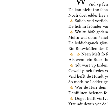
W
Vnd vp ſy
De kan nicht tho ſch
Noch dort edder hyr 
Salich vnd vorſic
De ſick in froͤmder va
Wultu boͤſe gedan
Moſtu wat dohn / nich
De leddichganck gloͤ
Ein Rouwkuͤſſen des D
Neen Meſt ſo ſ
Als wenn ein Buer th
Ydt wart vp Erden 
Gewalt ginck ſtedes v
Vnd hefft de Hundt yu
So moth he Ledder ge
Wor de Herr dem V
Denſuͤluen beleuen ſe 
Doͤget hefft voͤrt
Ytzundt deyth ydt de 