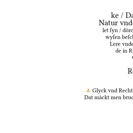
ke / D
Natur vnd
let ſyn / do
wyſen beſc
Lere vnd
de in 
R
Glyck vnd Recht
Dat maͤckt men bruc