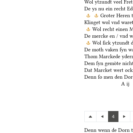
Wol ytzundt veel Fre
De ys nu ein recht E
Groter Heren 
Klinget wol vnd waret
Wol recht einen 
De mercke en / vnd we
Wol ſick ytzundt 
De moth vaken ſyn wa
Thom Marckede yderm
Dem ſyn gemoͤte nicht
Dat Marcket wert ock
Denn ſo men den Dore
A ij
4
Denn wenn de Dorn t