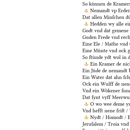
So koͤnnen de Kramers
Nemandt vp Erden 
Dat allen Minſchen du
Hedden wy alle ei
Godt vnd dat gemene 
Guden Frede vnd rech
Eine Ele / Mathe vnd
Eine Muͤnte vnd ock g
So ſtuͤnde ydt wol in 
Ein Kramer de nich
Ein Juͤde de nemandt b
Ein Water dat ahn ſcha
Ock ein Wulff de nen
Vnd ein Woͤkener ſund
Dat ſynt vyff Meerwu
O wo wee deme ys /
Vnd hefft nene friſt 
Nydt / Homodt / Eg
Jeruſalem / Troia vnd 