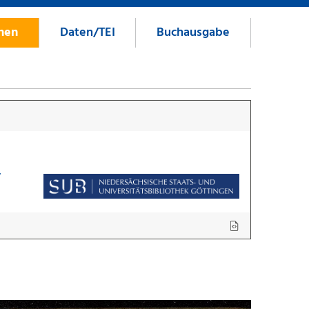
onen
Daten/TEI
Buchausgabe
7