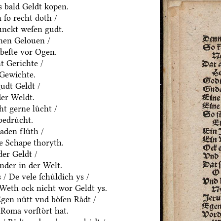
 bald Geldt kopen.
ſo recht doth /
ͤnckt weſen gudt.
nen Gelouen /
beſte vor Ogen.
t Gerichte /
 Gewichte.
udt Geldt /
der Weldt.
t gerne luͤcht /
edruͤcht.
den fluͤth /
e Schape thoryth.
er Geldt /
nder in der Welt.
 De vele ſchuͤldich ys /
/ Weth ock nicht wor Geldt ys.
en nuͤtt vnd boͤſen Raͤdt /
Roma vorſtoͤrt hat.