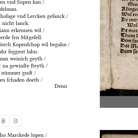
ten vnd Supen kan /
ddelman.
thoſage vnd Lercken geſanck /
 nicht lanck.
Mann erkennen wil /
rde ſyn Mitgeſell.
doͤrch Kopenſchop wil begahn /
hr ſeggent lahn.
an weinich geyth /
 na gewinſte ſteyth /
 nuͤmmer gudt /
n ſchaden doeth /
Denn
ho Marckede lopen /