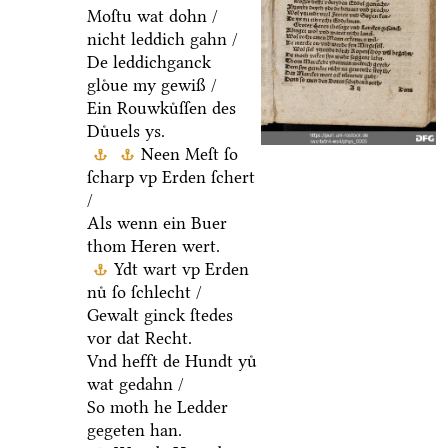
Moſtu wat dohn /
nicht leddich gahn /
De leddichganck
gloͤue my gewiß /
Ein Rouwkuͤſſen des
Duͤuels ys.
Neen Meſt ſo
ſcharp vp Erden ſchert
/
Als wenn ein Buer
thom Heren wert.
Ydt wart vp Erden
nuͤ ſo ſchlecht /
Gewalt ginck ſtedes
vor dat Recht.
Vnd hefft de Hundt yuͤ
wat gedahn /
So moth he Ledder
gegeten han.