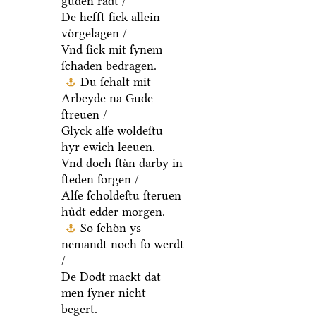
guden raͤdt /
De hefft ſick allein
voͤrgelagen /
Vnd ſick mit ſynem
ſchaden bedragen.
Du ſchalt mit
Arbeyde na Gude
ſtreuen /
Glyck alſe woldeſtu
hyr ewich leeuen.
Vnd doch ſtaͤn darby in
ſteden ſorgen /
Alſe ſcholdeſtu ſteruen
huͤdt edder morgen.
So ſchoͤn ys
nemandt noch ſo werdt
/
De Dodt mackt dat
men ſyner nicht
begert.