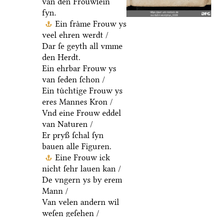
van den Froͤuwlein
fyn.
Ein fraͤme Frouw ys
veel ehren werdt /
Dar ſe geyth all vmme
den Herdt.
Ein ehrbar Frouw ys
van ſeden ſchon /
Ein tuͤchtige Frouw ys
eres Mannes Kron /
Vnd eine Frouw eddel
van Naturen /
Er pryß ſchal ſyn
bauen alle Figuren.
Eine Frouw ick
nicht ſehr lauen kan /
De vngern ys by erem
Mann /
Van velen andern wil
weſen geſehen /