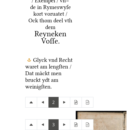
/ Exempel / vn=
de in Rymeswyſe
kort voruatet /
Ock thom deel vth
dem
Reyneken
Voſſe.
Glyck vnd Recht
waret am lengſten /
Dat maͤckt men
bruckt ydt am
weinigſten.
2
3