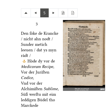
5
3
Den ſoͤke de Krancke
/ nicht ahn nodt /
Sunder metich
leeuen / dat ys myn
raͤdt /
Hoͤde dy vor de
Medicorum Recipe,
Vor der Juriſten
Codice,
Vnd vor der
Alchimiſten
Sublime,
Suͤß werſtu mit eim
leddigen Buͤdel tho
Marckede