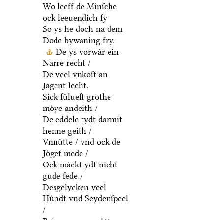
Wo leeff de Minſche
ock leeuendich ſy
So ys he doch na dem
Dode bywaning fry.
De ys vorwaͤr ein
Narre recht /
De veel vnkoſt an
Jagent lecht.
Sick ſuͤlueſt grothe
moͤye andeith /
De eddele tydt darmit
henne geith /
Vnnuͤtte / vnd ock de
Joͤget mede /
Ock maͤckt ydt nicht
gude ſede /
Desgelycken veel
Huͤndt vnd Seydenſpeel
/