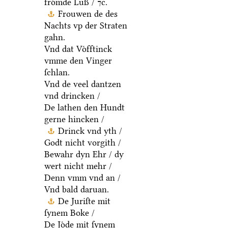
froͤmde Luß / ⁊c.
Frouwen de des
Nachts vp der Straten
gahn.
Vnd dat Voͤfftinck
vmme den Vinger
ſchlan.
Vnd de veel dantzen
vnd drincken /
De lathen den Hundt
gerne hincken /
Drinck vnd yth /
Godt nicht vorgith /
Bewahr dyn Ehr / dy
wert nicht mehr /
Denn vmm vnd an /
Vnd bald daruan.
De Juriſte mit
ſynem Boke /
De Joͤde mit ſynem