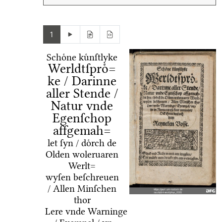
1
Schoͤne kuͤnſtlyke
Werldtſproͤ=
ke / Darinne
aller Stende /
Natur vnde
Egenſchop
affgemah=
let ſyn / doͤrch de
Olden woleruaren
Werlt=
wyſen beſchreuen
/ Allen Minſchen
thor
Lere vnde Warninge