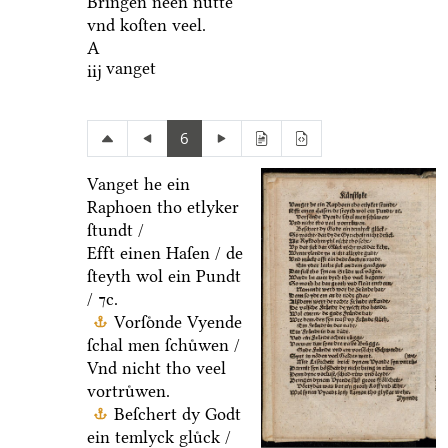
Bringen neen nuͤtte
vnd koſten veel.
A
vanget
iij
6
Vanget he ein
Raphoen tho etlyker
ſtundt /
Efft einen Haſen / de
ſteyth wol ein Pundt
/ ⁊c.
Vorſoͤnde Vyende
ſchal men ſchuͤwen /
Vnd nicht tho veel
vortruͤwen.
Beſchert dy Godt
ein temlyck gluͤck /