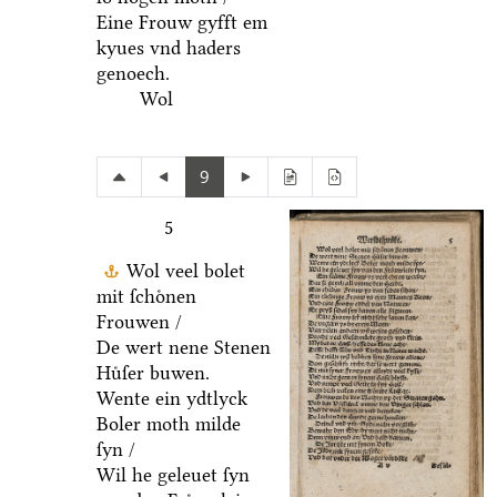
Eine Frouw gyfft em
kyues vnd haders
genoech.
Wol
9
5
Wol veel bolet
mit ſchoͤnen
Frouwen /
De wert nene Stenen
Huͤſer buwen.
Wente ein ydtlyck
Boler moth milde
ſyn /
Wil he geleuet ſyn