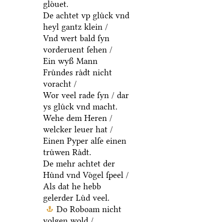
gloͤuet.
De achtet vp gluͤck vnd
heyl gantz klein /
Vnd wert bald ſyn
vorderuent ſehen /
Ein wyß Mann
Fruͤndes raͤdt nicht
voracht /
Wor veel rade ſyn / dar
ys gluͤck vnd macht.
Wehe dem Heren /
welcker leuer hat /
Einen Pyper alſe einen
truͤwen Raͤdt.
De mehr achtet der
Huͤnd vnd Voͤgel ſpeel /
Als dat he hebb
gelerder Luͤd veel.
Do Roboam nicht
volgen wold /