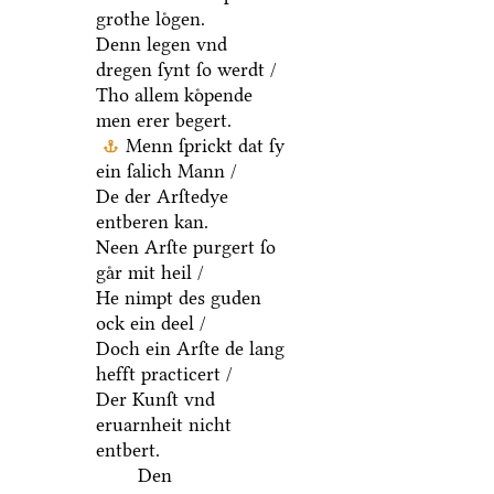
grothe loͤgen.
Denn legen vnd
dregen ſynt ſo werdt /
Tho allem koͤpende
men erer begert.
Menn ſprickt dat ſy
ein ſalich Mann /
De der Arſtedye
entberen kan.
Neen Arſte purgert ſo
gaͤr mit heil /
He nimpt des guden
ock ein deel /
Doch ein Arſte de lang
hefft practicert /
Der Kunſt vnd
eruarnheit nicht
entbert.
Den