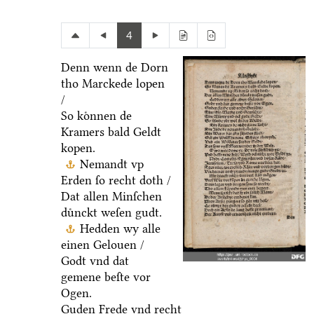
4
Denn wenn de Dorn
tho Marckede lopen
/
So koͤnnen de
Kramers bald Geldt
kopen.
Nemandt vp
Erden ſo recht doth /
Dat allen Minſchen
duͤnckt weſen gudt.
Hedden wy alle
einen Gelouen /
Godt vnd dat
gemene beſte vor
Ogen.
Guden Frede vnd recht