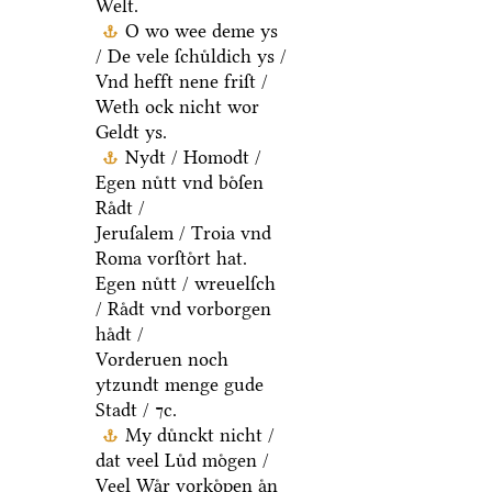
Welt.
O wo wee deme ys
/ De vele ſchuͤldich ys /
Vnd hefft nene friſt /
Weth ock nicht wor
Geldt ys.
Nydt / Homodt /
Egen nuͤtt vnd boͤſen
Raͤdt /
Jeruſalem / Troia vnd
Roma vorſtoͤrt hat.
Egen nuͤtt / wreuelſch
/ Raͤdt vnd vorborgen
haͤdt /
Vorderuen noch
ytzundt menge gude
Stadt / ⁊c.
My duͤnckt nicht /
dat veel Luͤd moͤgen /
Veel Waͤr vorkoͤpen aͤn