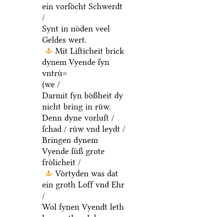
ein vorſoͤcht Schwerdt
/
Synt in noͤden veel
Geldes wert.
Mit Liſticheit brick
dynem Vyende ſyn
vntruͤ=
(we /
Darmit ſyn boͤßheit dy
nicht bring in ruͤw.
Denn dyne vorluſt /
ſchad / ruͤw vnd leydt /
Bringen dynem
Vyende ſuͤß grote
froͤlicheit /
Voͤrtyden was dat
ein groth Loff vnd Ehr
/
Wol ſynen Vyendt leth