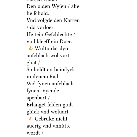
Den olden Wyſen / alſe
he ſchold.
Vnd volgde den Narren
/ do vorloer
He tein Geſchlechte /
vnd bleeff ein Doer.
Wultu dat dyn
anſchlach wol vort
ghat /
So holdt en heimlyck
in dynem Raͤd.
Wol ſynen anſchlach
ſynem Vyende
apenbart /
Erlanget ſelden gudt
gluͤck vnd woluart.
Gebruke nicht
auerig vnd vnnuͤtte
wordt /