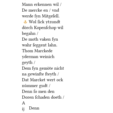
Mann erkennen wil /
De mercke en / vnd
werde ſyn Mitgeſell.
Wol ſick ytzundt
doͤrch Kopenſchop wil
begahn /
De moth vaken ſyn
wahr ſeggent lahn.
Thom Marckede
yderman weinich
geyth /
Dem ſyn gemoͤte nicht
na gewinſte ſteyth /
Dat Marcket wert ock
nuͤmmer gudt /
Denn ſo men den
Doren ſchaden doeth /
A
Denn
ij