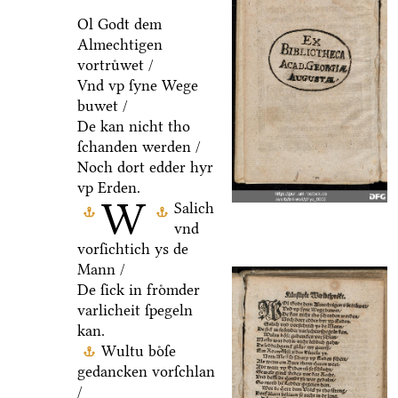
Ol Godt dem
Almechtigen
vortruͤwet /
Vnd vp ſyne Wege
buwet /
De kan nicht tho
ſchanden werden /
Noch dort edder hyr
vp Erden.
W
Salich
vnd
vorſichtich ys de
Mann /
De ſick in froͤmder
varlicheit ſpegeln
kan.
Wultu boͤſe
gedancken vorſchlan
/