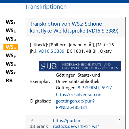
Transkriptionen
WS₁
Transkription von WS₄: Schöne
WS₂
künstlyke Werldtspröke (VD16 S 3389)
WS₃
[Lübeck]: [Balhorn, Johann d. Ä.], [Mitte 16.
WS₄
Jh.].
VD16 S 3389
.
BC
1801. 48 Bl., Oktav
WS₅
WS₆
WS₇
Göttingen, Staats- und
RB
Exemplar:
Universitätsbibliothek
Göttingen:
8 P GERM I, 5917
https://resolver.sub.uni-
Digitalisat:
goettingen.de/purl?
PPN826485421
https://purl.uni-
Zitierlink
rostock.de/wsrb/tr4-ws4