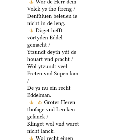
Wor de Herr dem
Volck ys tho ſtreng /
Denſuͤluen beleuen ſe
nicht in de leng.
Doͤget hefft
voͤrtyden Eddel
gemacht /
Ytzundt deyth ydt de
houart vnd pracht /
Wol ytzundt veel
Freten vnd Supen kan
/
De ys nu ein recht
Eddelman.
Groter Heren
thoſage vnd Lercken
geſanck /
Klinget wol vnd waret
nicht lanck.
Wol recht einen