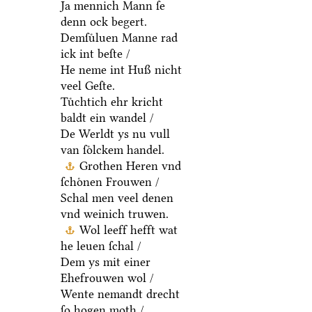
Ja mennich Mann ſe
denn ock begert.
Demſuͤluen Manne rad
ick int beſte /
He neme int Huß nicht
veel Geſte.
Tuͤchtich ehr kricht
baldt ein wandel /
De Werldt ys nu vull
van ſoͤlckem handel.
Grothen Heren vnd
ſchoͤnen Frouwen /
Schal men veel denen
vnd weinich truwen.
Wol leeff hefft wat
he leuen ſchal /
Dem ys mit einer
Ehefrouwen wol /
Wente nemandt drecht
ſo hogen moth /