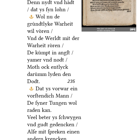
Denn nydt vnd haͤdt
/ dat ys ſyn lohn /
Wol nu de
gruͤndtlyke Warheit
wil voͤren /
Vnd de Werldt mit der
Warheit roͤren /
De kuͤmpt in angſt /
yamer vnd nodt /
Moth ock entlyck
daruͤmm lyden den
Dodt.
235
Dat ys vorwar ein
vorſtendich Mann /
De ſyner Tungen wol
raden kan.
Veel beter ys ſchwygen
vnd gudt gedencken /
Alſe mit ſpreken einen
andern krencken.