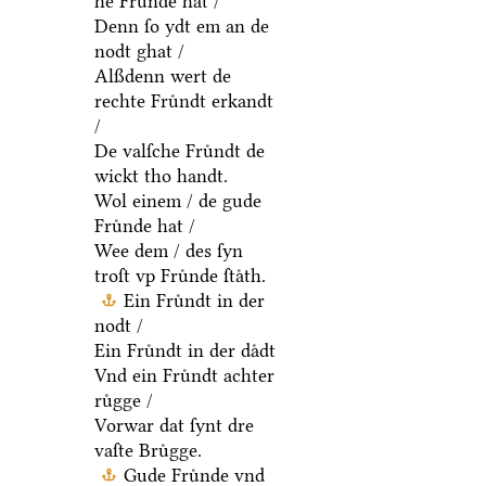
he Fruͤnde hat /
Denn ſo ydt em an de
nodt ghat /
Alßdenn wert de
rechte Fruͤndt erkandt
/
De valſche Fruͤndt de
wickt tho handt.
Wol einem / de gude
Fruͤnde hat /
Wee dem / des ſyn
troſt vp Fruͤnde ſtaͤth.
Ein Fruͤndt in der
nodt /
Ein Fruͤndt in der daͤdt
Vnd ein Fruͤndt achter
ruͤgge /
Vorwar dat ſynt dre
vaſte Bruͤgge.
Gude Fruͤnde vnd