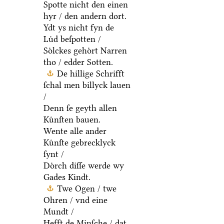
Spotte nicht den einen
hyr / den andern dort.
Ydt ys nicht fyn de
Luͤd beſpotten /
Soͤlckes gehoͤrt Narren
tho / edder Sotten.
De hillige Schrifft
ſchal men billyck lauen
/
Denn ſe geyth allen
Kuͤnſten bauen.
Wente alle ander
Kuͤnſte gebrecklyck
ſynt /
Doͤrch diſſe werde wy
Gades Kindt.
Twe Ogen / twe
Ohren / vnd eine
Mundt /
Hefft de Minſche / dat