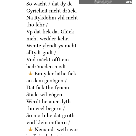
So wacht / dat dy de
Gyricheit nicht druͤck.
Na Rykdohm yhl nicht
tho ſehr /
Vp dat ſick dat Gluͤck
nicht wedder kehr.
Wente ylendt ys nicht
alltydt gudt /
Vnd maͤckt offt ein
bedroͤueden modt.
Ein yder lathe ſick
an dem genoͤgen /
Dat ſick tho ſynem
Staͤde wil voͤgen.
Werdt he auer dyth
tho veel begern /
So moth he dat groth
vnd klein entbern /
Nemandt weth wor