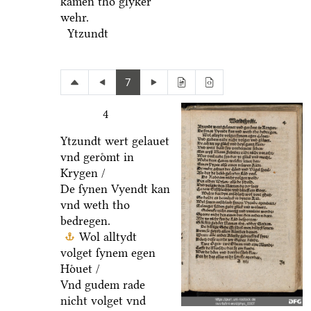
kamen tho glyker
wehr.
Ytzundt
7
4
Ytzundt wert gelauet
vnd geroͤmt in
Krygen /
De ſynen Vyendt kan
vnd weth tho
bedregen.
Wol alltydt
volget ſynem egen
Hoͤuet /
Vnd gudem rade
nicht volget vnd