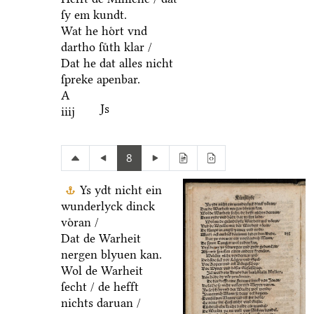
ſy em kundt.
Wat he hoͤrt vnd
dartho ſuͤth klar /
Dat he dat alles nicht
ſpreke apenbar.
A
Js
iiij
8
Ys ydt nicht ein
wunderlyck dinck
voͤran /
Dat de Warheit
nergen blyuen kan.
Wol de Warheit
ſecht / de hefft
nichts daruan /