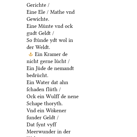
Gerichte /
Eine Ele / Mathe vnd
Gewichte.
Eine Muͤnte vnd ock
gudt Geldt /
So ſtuͤnde ydt wol in
der Weldt.
Ein Kramer de
nicht gerne luͤcht /
Ein Juͤde de nemandt
bedruͤcht.
Ein Water dat ahn
ſchaden fluͤth /
Ock ein Wulff de nene
Schape thoryth.
Vnd ein Woͤkener
ſunder Geldt /
Dat ſynt vyff
Meerwunder in der