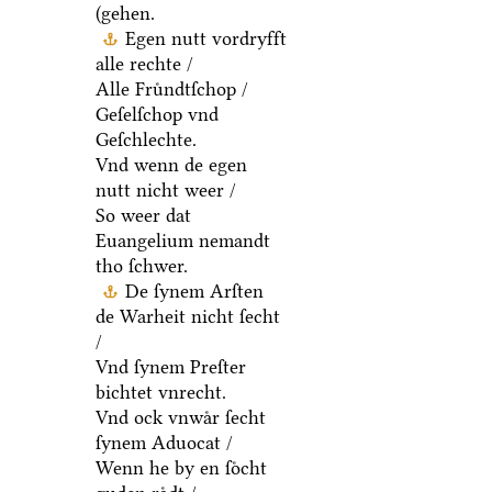
(gehen.
Egen nutt vordryfft
alle rechte /
Alle Fruͤndtſchop /
Geſelſchop vnd
Geſchlechte.
Vnd wenn de egen
nutt nicht weer /
So weer dat
Euangelium nemandt
tho ſchwer.
De ſynem Arſten
de Warheit nicht ſecht
/
Vnd ſynem Preſter
bichtet vnrecht.
Vnd ock vnwaͤr ſecht
ſynem Aduocat /
Wenn he by en ſoͤcht