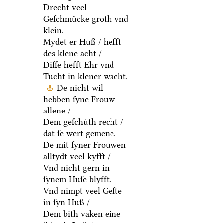
Drecht veel
Geſchmuͤcke groth vnd
klein.
Mydet er Huß / hefft
des klene acht /
Diſſe hefft Ehr vnd
Tucht in klener wacht.
De nicht wil
hebben ſyne Frouw
allene /
Dem geſchuͤth recht /
dat ſe wert gemene.
De mit ſyner Frouwen
alltydt veel kyfft /
Vnd nicht gern in
ſynem Huſe blyfft.
Vnd nimpt veel Geſte
in ſyn Huß /
Dem bith vaken eine