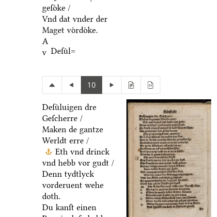
geſoͤke /
Vnd dat vnder der
Maget voͤrdoͤke.
A
Deſuͤl=
v
10
Deſuͤluigen dre
Geſcherre /
Maken de gantze
Werldt erre /
Eth vnd drinck
vnd hebb vor gudt /
Denn tydtlyck
vorderuent wehe
doth.
Du kanſt einen