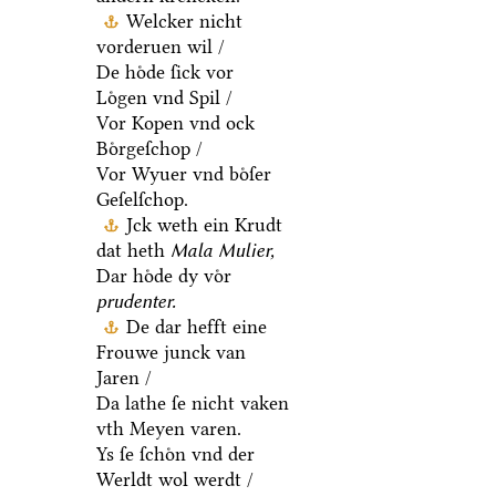
Welcker nicht
vorderuen wil /
De hoͤde ſick vor
Loͤgen vnd Spil /
Vor Kopen vnd ock
Boͤrgeſchop /
Vor Wyuer vnd boͤſer
Geſelſchop.
Jck weth ein Krudt
dat heth
Mala Mulier,
Dar hoͤde dy voͤr
prudenter.
De dar hefft eine
Frouwe junck van
Jaren /
Da lathe ſe nicht vaken
vth Meyen varen.
Ys ſe ſchoͤn vnd der
Werldt wol werdt /