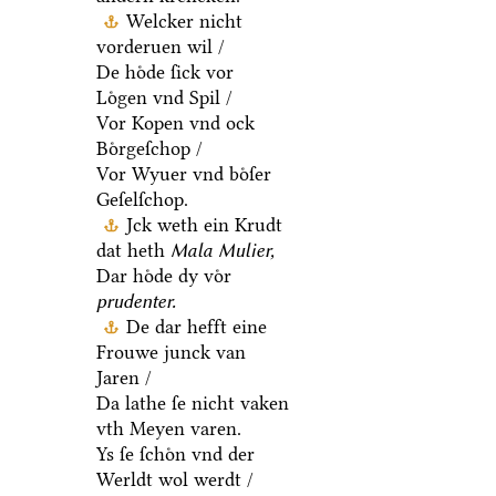
Welcker nicht
vorderuen wil /
De hoͤde ſick vor
Loͤgen vnd Spil /
Vor Kopen vnd ock
Boͤrgeſchop /
Vor Wyuer vnd boͤſer
Geſelſchop.
Jck weth ein Krudt
dat heth
Mala Mulier,
Dar hoͤde dy voͤr
prudenter.
De dar hefft eine
Frouwe junck van
Jaren /
Da lathe ſe nicht vaken
vth Meyen varen.
Ys ſe ſchoͤn vnd der
Werldt wol werdt /