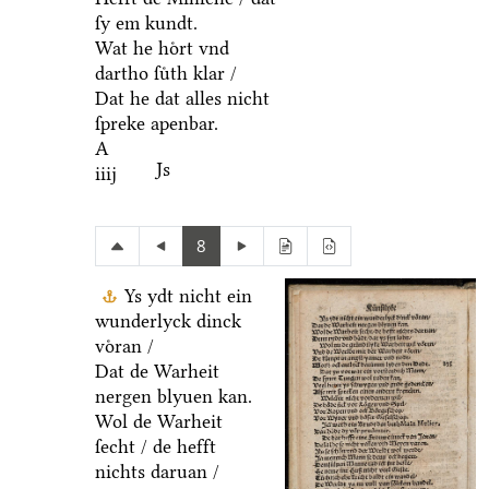
ſy em kundt.
Wat he hoͤrt vnd
dartho ſuͤth klar /
Dat he dat alles nicht
ſpreke apenbar.
A
Js
iiij
8
Ys ydt nicht ein
wunderlyck dinck
voͤran /
Dat de Warheit
nergen blyuen kan.
Wol de Warheit
ſecht / de hefft
nichts daruan /