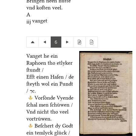
Bringen neen nuͤtte
vnd koſten veel.
A
vanget
iij
6
Vanget he ein
Raphoen tho etlyker
ſtundt /
Efft einen Haſen / de
ſteyth wol ein Pundt
/ ⁊c.
Vorſoͤnde Vyende
ſchal men ſchuͤwen /
Vnd nicht tho veel
vortruͤwen.
Beſchert dy Godt
ein temlyck gluͤck /