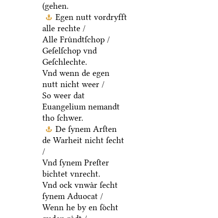
(gehen.
Egen nutt vordryfft
alle rechte /
Alle Fruͤndtſchop /
Geſelſchop vnd
Geſchlechte.
Vnd wenn de egen
nutt nicht weer /
So weer dat
Euangelium nemandt
tho ſchwer.
De ſynem Arſten
de Warheit nicht ſecht
/
Vnd ſynem Preſter
bichtet vnrecht.
Vnd ock vnwaͤr ſecht
ſynem Aduocat /
Wenn he by en ſoͤcht