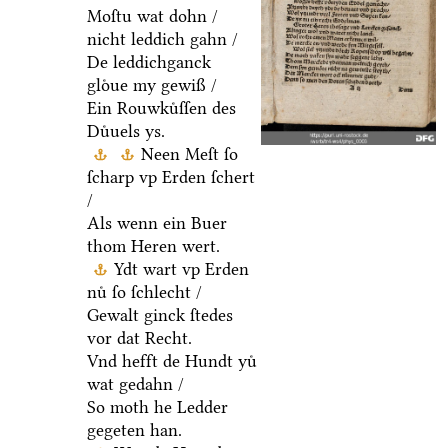
Moſtu wat dohn /
nicht leddich gahn /
De leddichganck
gloͤue my gewiß /
Ein Rouwkuͤſſen des
Duͤuels ys.
Neen Meſt ſo
ſcharp vp Erden ſchert
/
Als wenn ein Buer
thom Heren wert.
Ydt wart vp Erden
nuͤ ſo ſchlecht /
Gewalt ginck ſtedes
vor dat Recht.
Vnd hefft de Hundt yuͤ
wat gedahn /
So moth he Ledder
gegeten han.