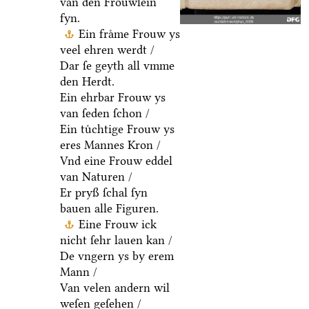
van den Froͤuwlein
fyn.
Ein fraͤme Frouw ys
veel ehren werdt /
Dar ſe geyth all vmme
den Herdt.
Ein ehrbar Frouw ys
van ſeden ſchon /
Ein tuͤchtige Frouw ys
eres Mannes Kron /
Vnd eine Frouw eddel
van Naturen /
Er pryß ſchal ſyn
bauen alle Figuren.
Eine Frouw ick
nicht ſehr lauen kan /
De vngern ys by erem
Mann /
Van velen andern wil
weſen geſehen /