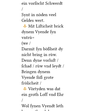
ein vorſoͤcht Schwerdt
/
Synt in noͤden veel
Geldes wert.
Mit Liſticheit brick
dynem Vyende ſyn
vntruͤ=
(we /
Darmit ſyn boͤßheit dy
nicht bring in ruͤw.
Denn dyne vorluſt /
ſchad / ruͤw vnd leydt /
Bringen dynem
Vyende ſuͤß grote
froͤlicheit /
Voͤrtyden was dat
ein groth Loff vnd Ehr
/
Wol ſynen Vyendt leth