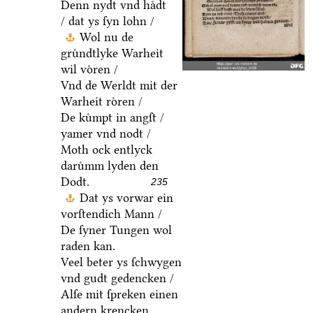
Denn nydt vnd haͤdt
/ dat ys ſyn lohn /
Wol nu de
gruͤndtlyke Warheit
wil voͤren /
Vnd de Werldt mit der
Warheit roͤren /
De kuͤmpt in angſt /
yamer vnd nodt /
Moth ock entlyck
daruͤmm lyden den
Dodt.
235
Dat ys vorwar ein
vorſtendich Mann /
De ſyner Tungen wol
raden kan.
Veel beter ys ſchwygen
vnd gudt gedencken /
Alſe mit ſpreken einen
andern krencken.