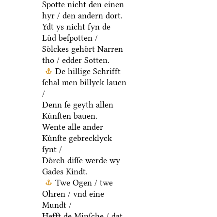
Spotte nicht den einen
hyr / den andern dort.
Ydt ys nicht fyn de
Luͤd beſpotten /
Soͤlckes gehoͤrt Narren
tho / edder Sotten.
De hillige Schrifft
ſchal men billyck lauen
/
Denn ſe geyth allen
Kuͤnſten bauen.
Wente alle ander
Kuͤnſte gebrecklyck
ſynt /
Doͤrch diſſe werde wy
Gades Kindt.
Twe Ogen / twe
Ohren / vnd eine
Mundt /
Hefft de Minſche / dat