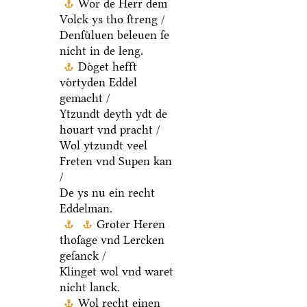
Wor de Herr dem
Volck ys tho ſtreng /
Denſuͤluen beleuen ſe
nicht in de leng.
Doͤget hefft
voͤrtyden Eddel
gemacht /
Ytzundt deyth ydt de
houart vnd pracht /
Wol ytzundt veel
Freten vnd Supen kan
/
De ys nu ein recht
Eddelman.
Groter Heren
thoſage vnd Lercken
geſanck /
Klinget wol vnd waret
nicht lanck.
Wol recht einen