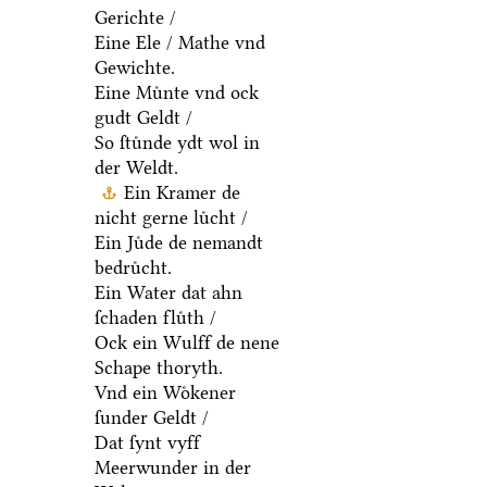
Gerichte /
Eine Ele / Mathe vnd
Gewichte.
Eine Muͤnte vnd ock
gudt Geldt /
So ſtuͤnde ydt wol in
der Weldt.
Ein Kramer de
nicht gerne luͤcht /
Ein Juͤde de nemandt
bedruͤcht.
Ein Water dat ahn
ſchaden fluͤth /
Ock ein Wulff de nene
Schape thoryth.
Vnd ein Woͤkener
ſunder Geldt /
Dat ſynt vyff
Meerwunder in der