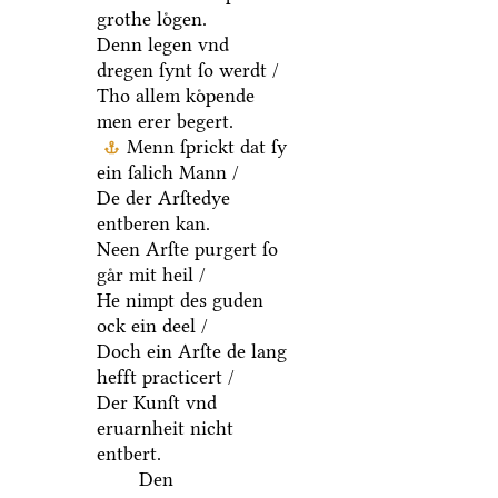
grothe loͤgen.
Denn legen vnd
dregen ſynt ſo werdt /
Tho allem koͤpende
men erer begert.
Menn ſprickt dat ſy
ein ſalich Mann /
De der Arſtedye
entberen kan.
Neen Arſte purgert ſo
gaͤr mit heil /
He nimpt des guden
ock ein deel /
Doch ein Arſte de lang
hefft practicert /
Der Kunſt vnd
eruarnheit nicht
entbert.
Den