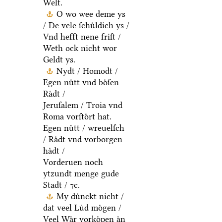
Welt.
O wo wee deme ys
/ De vele ſchuͤldich ys /
Vnd hefft nene friſt /
Weth ock nicht wor
Geldt ys.
Nydt / Homodt /
Egen nuͤtt vnd boͤſen
Raͤdt /
Jeruſalem / Troia vnd
Roma vorſtoͤrt hat.
Egen nuͤtt / wreuelſch
/ Raͤdt vnd vorborgen
haͤdt /
Vorderuen noch
ytzundt menge gude
Stadt / ⁊c.
My duͤnckt nicht /
dat veel Luͤd moͤgen /
Veel Waͤr vorkoͤpen aͤn