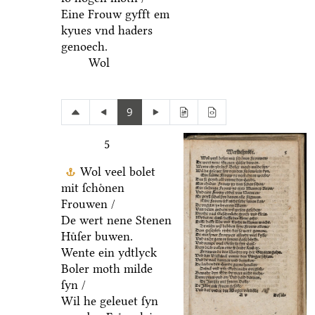
Eine Frouw gyfft em
kyues vnd haders
genoech.
Wol
9
5
Wol veel bolet
mit ſchoͤnen
Frouwen /
De wert nene Stenen
Huͤſer buwen.
Wente ein ydtlyck
Boler moth milde
ſyn /
Wil he geleuet ſyn