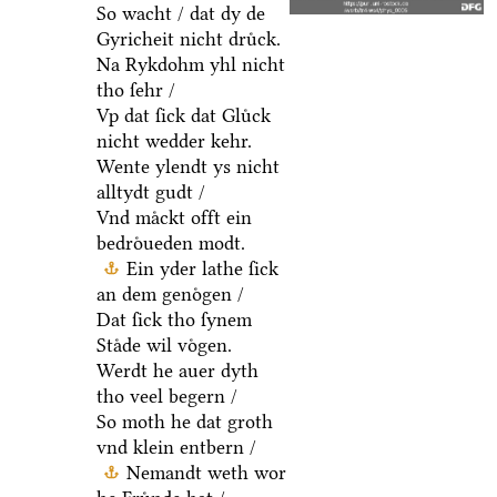
So wacht / dat dy de
Gyricheit nicht druͤck.
Na Rykdohm yhl nicht
tho ſehr /
Vp dat ſick dat Gluͤck
nicht wedder kehr.
Wente ylendt ys nicht
alltydt gudt /
Vnd maͤckt offt ein
bedroͤueden modt.
Ein yder lathe ſick
an dem genoͤgen /
Dat ſick tho ſynem
Staͤde wil voͤgen.
Werdt he auer dyth
tho veel begern /
So moth he dat groth
vnd klein entbern /
Nemandt weth wor