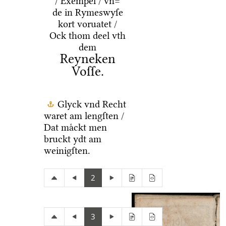
/ Exempel / vn=
de in Rymeswyſe
kort voruatet /
Ock thom deel vth
dem
Reyneken
Voſſe.
Glyck vnd Recht
waret am lengſten /
Dat maͤckt men
bruckt ydt am
weinigſten.
2
3