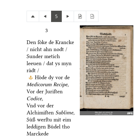
5
3
Den ſoͤke de Krancke
/ nicht ahn nodt /
Sunder metich
leeuen / dat ys myn
raͤdt /
Hoͤde dy vor de
Medicorum Recipe,
Vor der Juriſten
Codice,
Vnd vor der
Alchimiſten
Sublime,
Suͤß werſtu mit eim
leddigen Buͤdel tho
Marckede