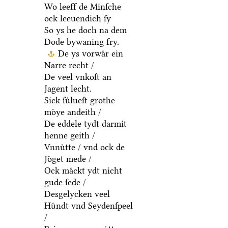
Wo leeff de Minſche
ock leeuendich ſy
So ys he doch na dem
Dode bywaning fry.
De ys vorwaͤr ein
Narre recht /
De veel vnkoſt an
Jagent lecht.
Sick ſuͤlueſt grothe
moͤye andeith /
De eddele tydt darmit
henne geith /
Vnnuͤtte / vnd ock de
Joͤget mede /
Ock maͤckt ydt nicht
gude ſede /
Desgelycken veel
Huͤndt vnd Seydenſpeel
/