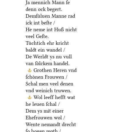
Ja mennich Mann ſe
denn ock begert.
Demſuͤluen Manne rad
ick int beſte /
He neme int Huß nicht
veel Geſte.
Tuͤchtich ehr kricht
baldt ein wandel /
De Werldt ys nu vull
van ſoͤlckem handel.
Grothen Heren vnd
ſchoͤnen Frouwen /
Schal men veel denen
vnd weinich truwen.
Wol leeff hefft wat
he leuen ſchal /
Dem ys mit einer
Ehefrouwen wol /
Wente nemandt drecht
ſo hogen moth /