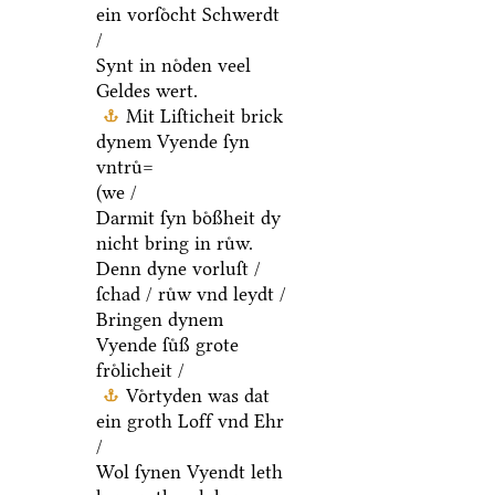
ein vorſoͤcht Schwerdt
/
Synt in noͤden veel
Geldes wert.
Mit Liſticheit brick
dynem Vyende ſyn
vntruͤ=
(we /
Darmit ſyn boͤßheit dy
nicht bring in ruͤw.
Denn dyne vorluſt /
ſchad / ruͤw vnd leydt /
Bringen dynem
Vyende ſuͤß grote
froͤlicheit /
Voͤrtyden was dat
ein groth Loff vnd Ehr
/
Wol ſynen Vyendt leth