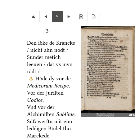
5
3
Den ſoͤke de Krancke
/ nicht ahn nodt /
Sunder metich
leeuen / dat ys myn
raͤdt /
Hoͤde dy vor de
Medicorum Recipe,
Vor der Juriſten
Codice,
Vnd vor der
Alchimiſten
Sublime,
Suͤß werſtu mit eim
leddigen Buͤdel tho
Marckede