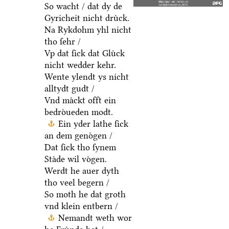
So wacht / dat dy de
Gyricheit nicht druͤck.
Na Rykdohm yhl nicht
tho ſehr /
Vp dat ſick dat Gluͤck
nicht wedder kehr.
Wente ylendt ys nicht
alltydt gudt /
Vnd maͤckt offt ein
bedroͤueden modt.
Ein yder lathe ſick
an dem genoͤgen /
Dat ſick tho ſynem
Staͤde wil voͤgen.
Werdt he auer dyth
tho veel begern /
So moth he dat groth
vnd klein entbern /
Nemandt weth wor