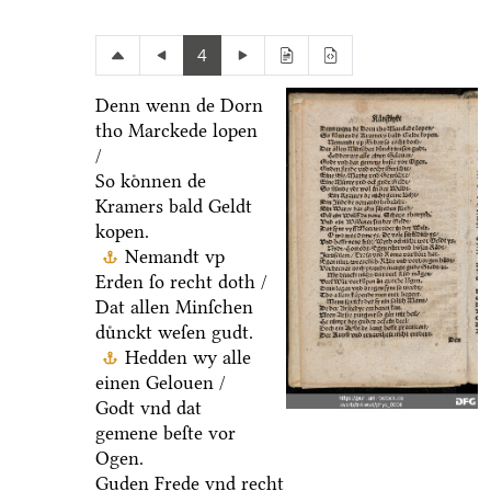
4
Denn wenn de Dorn
tho Marckede lopen
/
So koͤnnen de
Kramers bald Geldt
kopen.
Nemandt vp
Erden ſo recht doth /
Dat allen Minſchen
duͤnckt weſen gudt.
Hedden wy alle
einen Gelouen /
Godt vnd dat
gemene beſte vor
Ogen.
Guden Frede vnd recht