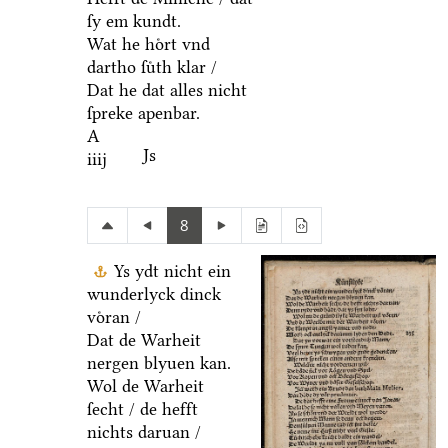
ſy em kundt.
Wat he hoͤrt vnd
dartho ſuͤth klar /
Dat he dat alles nicht
ſpreke apenbar.
A
Js
iiij
8
Ys ydt nicht ein
wunderlyck dinck
voͤran /
Dat de Warheit
nergen blyuen kan.
Wol de Warheit
ſecht / de hefft
nichts daruan /