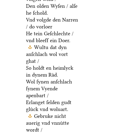
Den olden Wyſen / alſe
he ſchold.
Vnd volgde den Narren
/ do vorloer
He tein Geſchlechte /
vnd bleeff ein Doer.
Wultu dat dyn
anſchlach wol vort
ghat /
So holdt en heimlyck
in dynem Raͤd.
Wol ſynen anſchlach
ſynem Vyende
apenbart /
Erlanget ſelden gudt
gluͤck vnd woluart.
Gebruke nicht
auerig vnd vnnuͤtte
wordt /