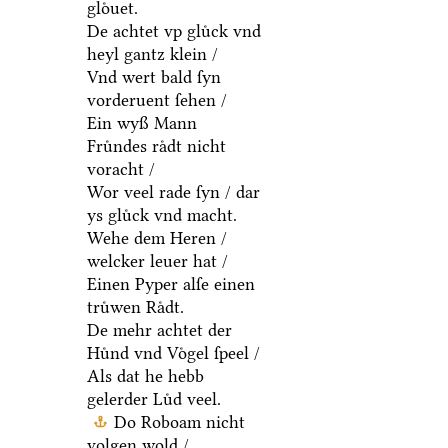
gloͤuet.
De achtet vp gluͤck vnd
heyl gantz klein /
Vnd wert bald ſyn
vorderuent ſehen /
Ein wyß Mann
Fruͤndes raͤdt nicht
voracht /
Wor veel rade ſyn / dar
ys gluͤck vnd macht.
Wehe dem Heren /
welcker leuer hat /
Einen Pyper alſe einen
truͤwen Raͤdt.
De mehr achtet der
Huͤnd vnd Voͤgel ſpeel /
Als dat he hebb
gelerder Luͤd veel.
Do Roboam nicht
volgen wold /