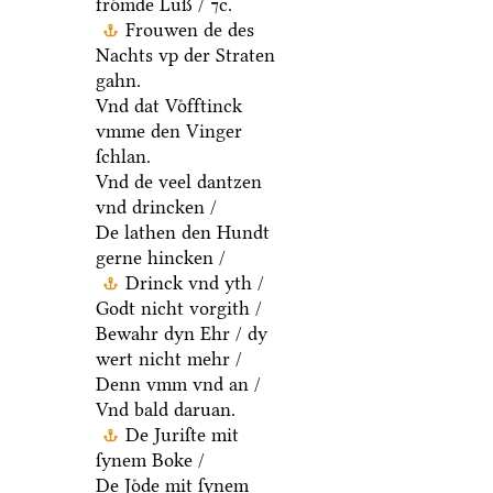
froͤmde Luß / ⁊c.
Frouwen de des
Nachts vp der Straten
gahn.
Vnd dat Voͤfftinck
vmme den Vinger
ſchlan.
Vnd de veel dantzen
vnd drincken /
De lathen den Hundt
gerne hincken /
Drinck vnd yth /
Godt nicht vorgith /
Bewahr dyn Ehr / dy
wert nicht mehr /
Denn vmm vnd an /
Vnd bald daruan.
De Juriſte mit
ſynem Boke /
De Joͤde mit ſynem