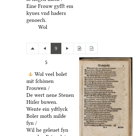
Eine Frouw gyfft em
kyues vnd haders
genoech.
Wol
9
5
Wol veel bolet
mit ſchoͤnen
Frouwen /
De wert nene Stenen
Huͤſer buwen.
Wente ein ydtlyck
Boler moth milde
ſyn /
Wil he geleuet ſyn