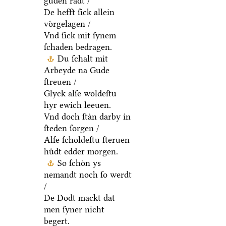
guden raͤdt /
De hefft ſick allein
voͤrgelagen /
Vnd ſick mit ſynem
ſchaden bedragen.
Du ſchalt mit
Arbeyde na Gude
ſtreuen /
Glyck alſe woldeſtu
hyr ewich leeuen.
Vnd doch ſtaͤn darby in
ſteden ſorgen /
Alſe ſcholdeſtu ſteruen
huͤdt edder morgen.
So ſchoͤn ys
nemandt noch ſo werdt
/
De Dodt mackt dat
men ſyner nicht
begert.