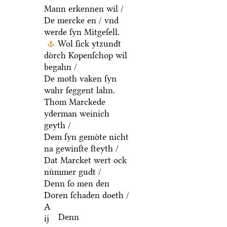
Mann erkennen wil /
De mercke en / vnd
werde ſyn Mitgeſell.
Wol ſick ytzundt
doͤrch Kopenſchop wil
begahn /
De moth vaken ſyn
wahr ſeggent lahn.
Thom Marckede
yderman weinich
geyth /
Dem ſyn gemoͤte nicht
na gewinſte ſteyth /
Dat Marcket wert ock
nuͤmmer gudt /
Denn ſo men den
Doren ſchaden doeth /
A
Denn
ij