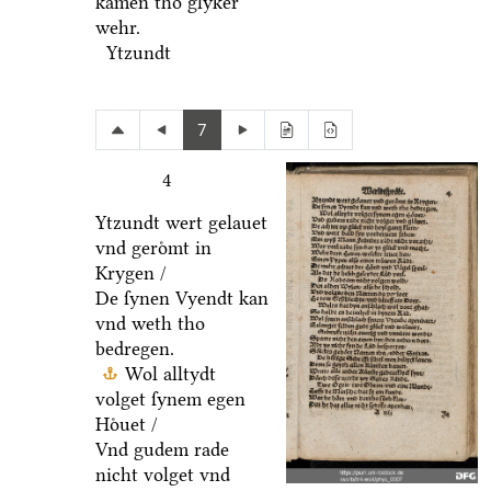
kamen tho glyker
wehr.
Ytzundt
7
4
Ytzundt wert gelauet
vnd geroͤmt in
Krygen /
De ſynen Vyendt kan
vnd weth tho
bedregen.
Wol alltydt
volget ſynem egen
Hoͤuet /
Vnd gudem rade
nicht volget vnd