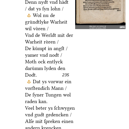
Denn nydt vnd haͤdt
/ dat ys ſyn lohn /
Wol nu de
gruͤndtlyke Warheit
wil voͤren /
Vnd de Werldt mit der
Warheit roͤren /
De kuͤmpt in angſt /
yamer vnd nodt /
Moth ock entlyck
daruͤmm lyden den
Dodt.
235
Dat ys vorwar ein
vorſtendich Mann /
De ſyner Tungen wol
raden kan.
Veel beter ys ſchwygen
vnd gudt gedencken /
Alſe mit ſpreken einen
andern krencken.