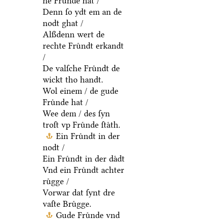
he Fruͤnde hat /
Denn ſo ydt em an de
nodt ghat /
Alßdenn wert de
rechte Fruͤndt erkandt
/
De valſche Fruͤndt de
wickt tho handt.
Wol einem / de gude
Fruͤnde hat /
Wee dem / des ſyn
troſt vp Fruͤnde ſtaͤth.
Ein Fruͤndt in der
nodt /
Ein Fruͤndt in der daͤdt
Vnd ein Fruͤndt achter
ruͤgge /
Vorwar dat ſynt dre
vaſte Bruͤgge.
Gude Fruͤnde vnd