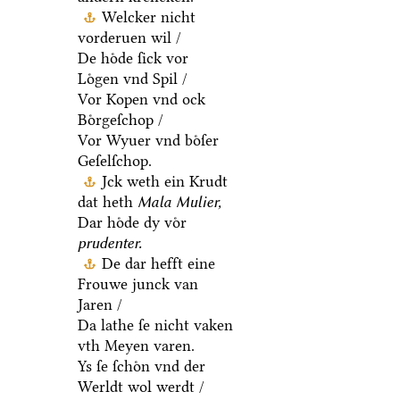
Welcker nicht
vorderuen wil /
De hoͤde ſick vor
Loͤgen vnd Spil /
Vor Kopen vnd ock
Boͤrgeſchop /
Vor Wyuer vnd boͤſer
Geſelſchop.
Jck weth ein Krudt
dat heth
Mala Mulier,
Dar hoͤde dy voͤr
prudenter.
De dar hefft eine
Frouwe junck van
Jaren /
Da lathe ſe nicht vaken
vth Meyen varen.
Ys ſe ſchoͤn vnd der
Werldt wol werdt /