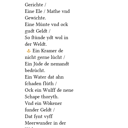
Gerichte /
Eine Ele / Mathe vnd
Gewichte.
Eine Muͤnte vnd ock
gudt Geldt /
So ſtuͤnde ydt wol in
der Weldt.
Ein Kramer de
nicht gerne luͤcht /
Ein Juͤde de nemandt
bedruͤcht.
Ein Water dat ahn
ſchaden fluͤth /
Ock ein Wulff de nene
Schape thoryth.
Vnd ein Woͤkener
ſunder Geldt /
Dat ſynt vyff
Meerwunder in der