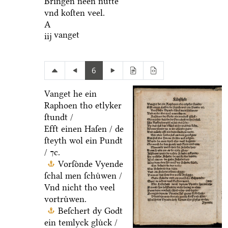
Bringen neen nuͤtte
vnd koſten veel.
A
vanget
iij
6
Vanget he ein
Raphoen tho etlyker
ſtundt /
Efft einen Haſen / de
ſteyth wol ein Pundt
/ ⁊c.
Vorſoͤnde Vyende
ſchal men ſchuͤwen /
Vnd nicht tho veel
vortruͤwen.
Beſchert dy Godt
ein temlyck gluͤck /