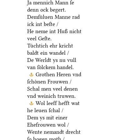
Ja mennich Mann ſe
denn ock begert.
Demſuͤluen Manne rad
ick int beſte /
He neme int Huß nicht
veel Geſte.
Tuͤchtich ehr kricht
baldt ein wandel /
De Werldt ys nu vull
van ſoͤlckem handel.
Grothen Heren vnd
ſchoͤnen Frouwen /
Schal men veel denen
vnd weinich truwen.
Wol leeff hefft wat
he leuen ſchal /
Dem ys mit einer
Ehefrouwen wol /
Wente nemandt drecht
ſo hogen moth /