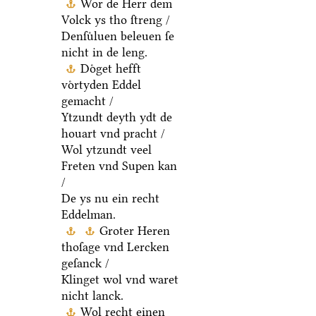
Wor de Herr dem
Volck ys tho ſtreng /
Denſuͤluen beleuen ſe
nicht in de leng.
Doͤget hefft
voͤrtyden Eddel
gemacht /
Ytzundt deyth ydt de
houart vnd pracht /
Wol ytzundt veel
Freten vnd Supen kan
/
De ys nu ein recht
Eddelman.
Groter Heren
thoſage vnd Lercken
geſanck /
Klinget wol vnd waret
nicht lanck.
Wol recht einen