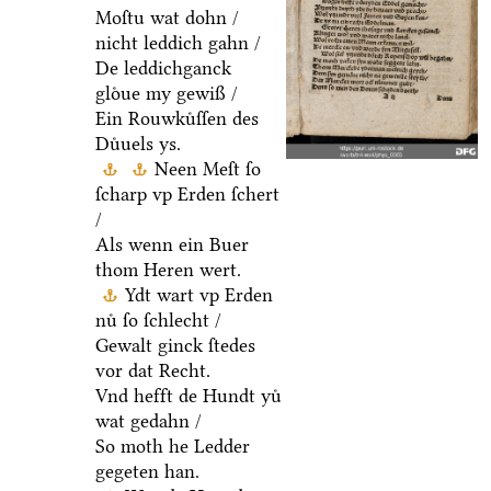
Moſtu wat dohn /
nicht leddich gahn /
De leddichganck
gloͤue my gewiß /
Ein Rouwkuͤſſen des
Duͤuels ys.
Neen Meſt ſo
ſcharp vp Erden ſchert
/
Als wenn ein Buer
thom Heren wert.
Ydt wart vp Erden
nuͤ ſo ſchlecht /
Gewalt ginck ſtedes
vor dat Recht.
Vnd hefft de Hundt yuͤ
wat gedahn /
So moth he Ledder
gegeten han.