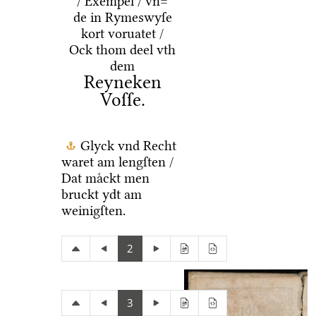
/ Exempel / vn=
de in Rymeswyſe
kort voruatet /
Ock thom deel vth
dem
Reyneken
Voſſe.
Glyck vnd Recht
waret am lengſten /
Dat maͤckt men
bruckt ydt am
weinigſten.
2
3