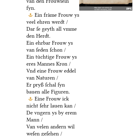
van den Froͤuwlein
fyn.
Ein fraͤme Frouw ys
veel ehren werdt /
Dar ſe geyth all vmme
den Herdt.
Ein ehrbar Frouw ys
van ſeden ſchon /
Ein tuͤchtige Frouw ys
eres Mannes Kron /
Vnd eine Frouw eddel
van Naturen /
Er pryß ſchal ſyn
bauen alle Figuren.
Eine Frouw ick
nicht ſehr lauen kan /
De vngern ys by erem
Mann /
Van velen andern wil
weſen geſehen /