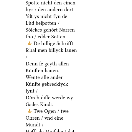
Spotte nicht den einen
hyr / den andern dort.
Ydt ys nicht fyn de
Luͤd beſpotten /
Soͤlckes gehoͤrt Narren
tho / edder Sotten.
De hillige Schrifft
ſchal men billyck lauen
/
Denn ſe geyth allen
Kuͤnſten bauen.
Wente alle ander
Kuͤnſte gebrecklyck
ſynt /
Doͤrch diſſe werde wy
Gades Kindt.
Twe Ogen / twe
Ohren / vnd eine
Mundt /
Hefft de Minſche / dat