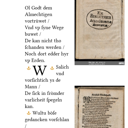
Ol Godt dem
Almechtigen
vortruͤwet /
Vnd vp ſyne Wege
buwet /
De kan nicht tho
ſchanden werden /
Noch dort edder hyr
vp Erden.
W
Salich
vnd
vorſichtich ys de
Mann /
De ſick in froͤmder
varlicheit ſpegeln
kan.
Wultu boͤſe
gedancken vorſchlan
/