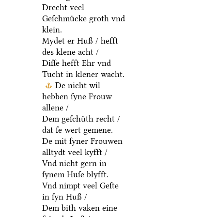
Drecht veel
Geſchmuͤcke groth vnd
klein.
Mydet er Huß / hefft
des klene acht /
Diſſe hefft Ehr vnd
Tucht in klener wacht.
De nicht wil
hebben ſyne Frouw
allene /
Dem geſchuͤth recht /
dat ſe wert gemene.
De mit ſyner Frouwen
alltydt veel kyfft /
Vnd nicht gern in
ſynem Huſe blyfft.
Vnd nimpt veel Geſte
in ſyn Huß /
Dem bith vaken eine