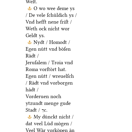
Welt.
O wo wee deme ys
/ De vele ſchuͤldich ys /
Vnd hefft nene friſt /
Weth ock nicht wor
Geldt ys.
Nydt / Homodt /
Egen nuͤtt vnd boͤſen
Raͤdt /
Jeruſalem / Troia vnd
Roma vorſtoͤrt hat.
Egen nuͤtt / wreuelſch
/ Raͤdt vnd vorborgen
haͤdt /
Vorderuen noch
ytzundt menge gude
Stadt / ⁊c.
My duͤnckt nicht /
dat veel Luͤd moͤgen /
Veel Waͤr vorkoͤpen aͤn