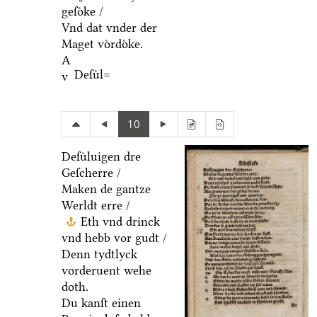
geſoͤke /
Vnd dat vnder der
Maget voͤrdoͤke.
A
Deſuͤl=
v
10
Deſuͤluigen dre
Geſcherre /
Maken de gantze
Werldt erre /
Eth vnd drinck
vnd hebb vor gudt /
Denn tydtlyck
vorderuent wehe
doth.
Du kanſt einen