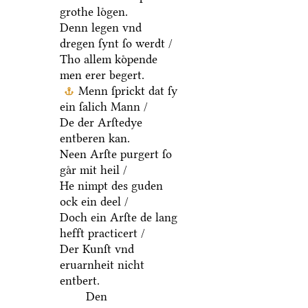
grothe loͤgen.
Denn legen vnd
dregen ſynt ſo werdt /
Tho allem koͤpende
men erer begert.
Menn ſprickt dat ſy
ein ſalich Mann /
De der Arſtedye
entberen kan.
Neen Arſte purgert ſo
gaͤr mit heil /
He nimpt des guden
ock ein deel /
Doch ein Arſte de lang
hefft practicert /
Der Kunſt vnd
eruarnheit nicht
entbert.
Den