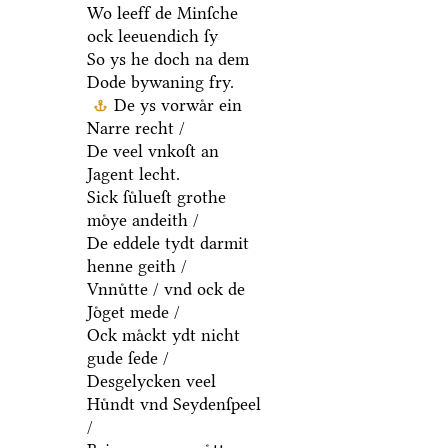
Wo leeff de Minſche
ock leeuendich ſy
So ys he doch na dem
Dode bywaning fry.
De ys vorwaͤr ein
Narre recht /
De veel vnkoſt an
Jagent lecht.
Sick ſuͤlueſt grothe
moͤye andeith /
De eddele tydt darmit
henne geith /
Vnnuͤtte / vnd ock de
Joͤget mede /
Ock maͤckt ydt nicht
gude ſede /
Desgelycken veel
Huͤndt vnd Seydenſpeel
/