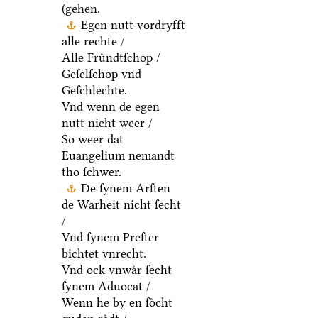
(gehen.
Egen nutt vordryfft
alle rechte /
Alle Fruͤndtſchop /
Geſelſchop vnd
Geſchlechte.
Vnd wenn de egen
nutt nicht weer /
So weer dat
Euangelium nemandt
tho ſchwer.
De ſynem Arſten
de Warheit nicht ſecht
/
Vnd ſynem Preſter
bichtet vnrecht.
Vnd ock vnwaͤr ſecht
ſynem Aduocat /
Wenn he by en ſoͤcht