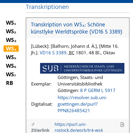
Transkriptionen
WS₁
Transkription von WS₄: Schöne
WS₂
künstlyke Werldtspröke (VD16 S 3389)
WS₃
[Lübeck]: [Balhorn, Johann d. Ä.], [Mitte 16.
WS₄
Jh.].
VD16 S 3389
.
BC
1801. 48 Bl., Oktav
WS₅
WS₆
WS₇
Göttingen, Staats- und
RB
Exemplar:
Universitätsbibliothek
Göttingen:
8 P GERM I, 5917
https://resolver.sub.uni-
Digitalisat:
goettingen.de/purl?
PPN826485421
https://purl.uni-
Zitierlink
rostock.de/wsrb/tr4-ws4