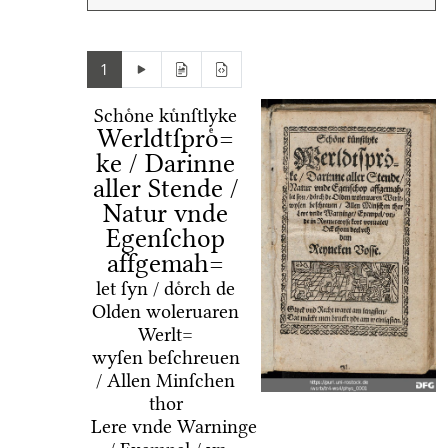
1
Schoͤne kuͤnſtlyke
Werldtſproͤ=
ke / Darinne
aller Stende /
Natur vnde
Egenſchop
affgemah=
let ſyn / doͤrch de
Olden woleruaren
Werlt=
wyſen beſchreuen
/ Allen Minſchen
thor
Lere vnde Warninge