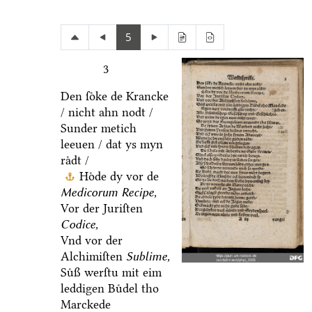
5
3
Den ſoͤke de Krancke
/ nicht ahn nodt /
Sunder metich
leeuen / dat ys myn
raͤdt /
Hoͤde dy vor de
Medicorum Recipe,
Vor der Juriſten
Codice,
Vnd vor der
Alchimiſten
Sublime,
Suͤß werſtu mit eim
leddigen Buͤdel tho
Marckede