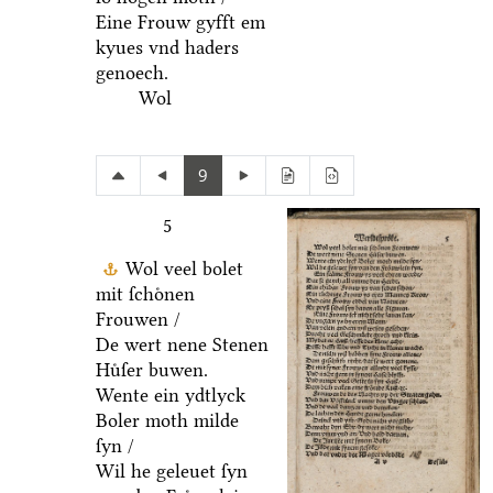
Eine Frouw gyfft em
kyues vnd haders
genoech.
Wol
9
5
Wol veel bolet
mit ſchoͤnen
Frouwen /
De wert nene Stenen
Huͤſer buwen.
Wente ein ydtlyck
Boler moth milde
ſyn /
Wil he geleuet ſyn