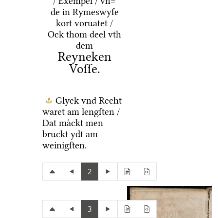
/ Exempel / vn=
de in Rymeswyſe
kort voruatet /
Ock thom deel vth
dem
Reyneken
Voſſe.
Glyck vnd Recht
waret am lengſten /
Dat maͤckt men
bruckt ydt am
weinigſten.
2
3