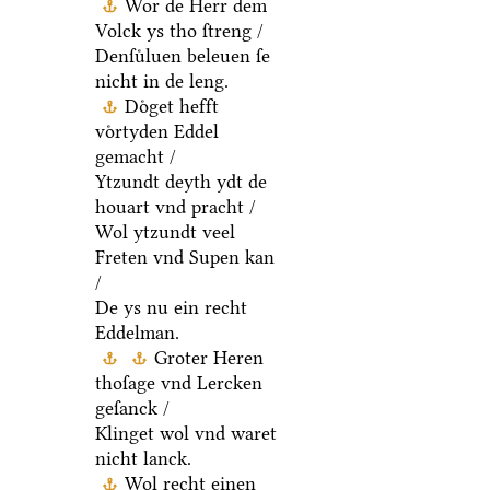
Wor de Herr dem
Volck ys tho ſtreng /
Denſuͤluen beleuen ſe
nicht in de leng.
Doͤget hefft
voͤrtyden Eddel
gemacht /
Ytzundt deyth ydt de
houart vnd pracht /
Wol ytzundt veel
Freten vnd Supen kan
/
De ys nu ein recht
Eddelman.
Groter Heren
thoſage vnd Lercken
geſanck /
Klinget wol vnd waret
nicht lanck.
Wol recht einen