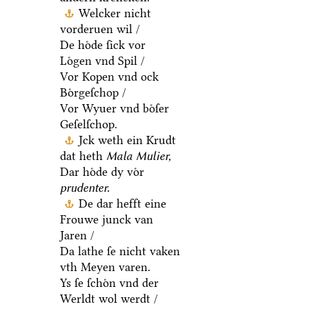
Welcker nicht
vorderuen wil /
De hoͤde ſick vor
Loͤgen vnd Spil /
Vor Kopen vnd ock
Boͤrgeſchop /
Vor Wyuer vnd boͤſer
Geſelſchop.
Jck weth ein Krudt
dat heth
Mala Mulier,
Dar hoͤde dy voͤr
prudenter.
De dar hefft eine
Frouwe junck van
Jaren /
Da lathe ſe nicht vaken
vth Meyen varen.
Ys ſe ſchoͤn vnd der
Werldt wol werdt /