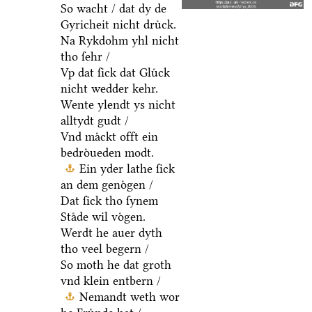
So wacht / dat dy de
Gyricheit nicht druͤck.
Na Rykdohm yhl nicht
tho ſehr /
Vp dat ſick dat Gluͤck
nicht wedder kehr.
Wente ylendt ys nicht
alltydt gudt /
Vnd maͤckt offt ein
bedroͤueden modt.
Ein yder lathe ſick
an dem genoͤgen /
Dat ſick tho ſynem
Staͤde wil voͤgen.
Werdt he auer dyth
tho veel begern /
So moth he dat groth
vnd klein entbern /
Nemandt weth wor