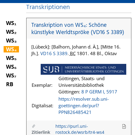
Transkriptionen
WS₁
Transkription von WS₄: Schöne
WS₂
künstlyke Werldtspröke (VD16 S 3389)
WS₃
[Lübeck]: [Balhorn, Johann d. Ä.], [Mitte 16.
WS₄
Jh.].
VD16 S 3389
.
BC
1801. 48 Bl., Oktav
WS₅
WS₆
WS₇
Göttingen, Staats- und
RB
Exemplar:
Universitätsbibliothek
Göttingen:
8 P GERM I, 5917
https://resolver.sub.uni-
Digitalisat:
goettingen.de/purl?
PPN826485421
https://purl.uni-
Zitierlink
rostock.de/wsrb/tr4-ws4