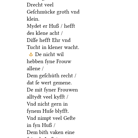
Drecht veel
Geſchmuͤcke groth vnd
klein.
Mydet er Huß / hefft
des klene acht /
Diſſe hefft Ehr vnd
Tucht in klener wacht.
De nicht wil
hebben ſyne Frouw
allene /
Dem geſchuͤth recht /
dat ſe wert gemene.
De mit ſyner Frouwen
alltydt veel kyfft /
Vnd nicht gern in
ſynem Huſe blyfft.
Vnd nimpt veel Geſte
in ſyn Huß /
Dem bith vaken eine