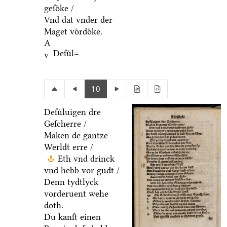
geſoͤke /
Vnd dat vnder der
Maget voͤrdoͤke.
A
Deſuͤl=
v
10
Deſuͤluigen dre
Geſcherre /
Maken de gantze
Werldt erre /
Eth vnd drinck
vnd hebb vor gudt /
Denn tydtlyck
vorderuent wehe
doth.
Du kanſt einen