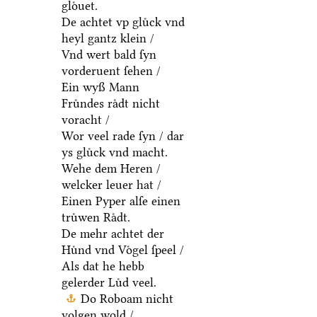
gloͤuet.
De achtet vp gluͤck vnd
heyl gantz klein /
Vnd wert bald ſyn
vorderuent ſehen /
Ein wyß Mann
Fruͤndes raͤdt nicht
voracht /
Wor veel rade ſyn / dar
ys gluͤck vnd macht.
Wehe dem Heren /
welcker leuer hat /
Einen Pyper alſe einen
truͤwen Raͤdt.
De mehr achtet der
Huͤnd vnd Voͤgel ſpeel /
Als dat he hebb
gelerder Luͤd veel.
Do Roboam nicht
volgen wold /