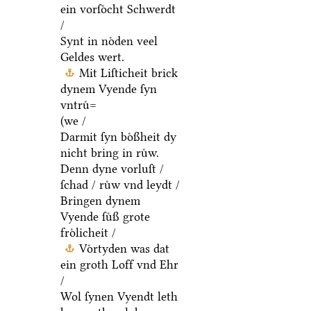
ein vorſoͤcht Schwerdt
/
Synt in noͤden veel
Geldes wert.
Mit Liſticheit brick
dynem Vyende ſyn
vntruͤ=
(we /
Darmit ſyn boͤßheit dy
nicht bring in ruͤw.
Denn dyne vorluſt /
ſchad / ruͤw vnd leydt /
Bringen dynem
Vyende ſuͤß grote
froͤlicheit /
Voͤrtyden was dat
ein groth Loff vnd Ehr
/
Wol ſynen Vyendt leth