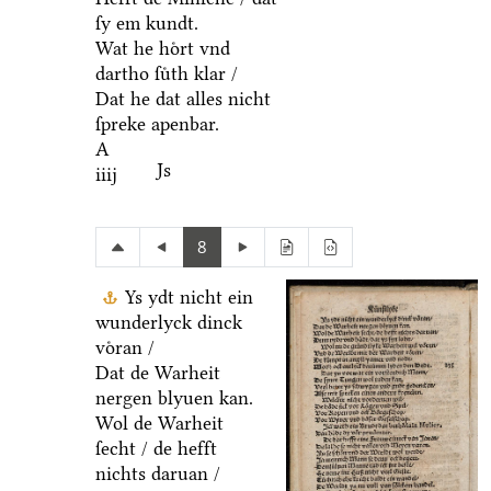
ſy em kundt.
Wat he hoͤrt vnd
dartho ſuͤth klar /
Dat he dat alles nicht
ſpreke apenbar.
A
Js
iiij
8
Ys ydt nicht ein
wunderlyck dinck
voͤran /
Dat de Warheit
nergen blyuen kan.
Wol de Warheit
ſecht / de hefft
nichts daruan /