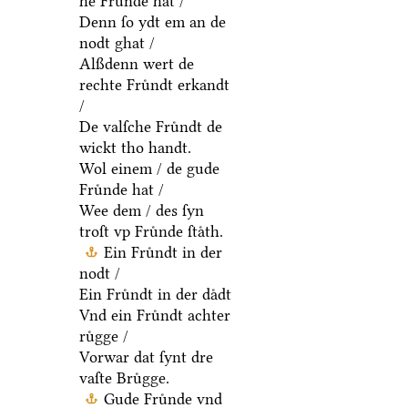
he Fruͤnde hat /
Denn ſo ydt em an de
nodt ghat /
Alßdenn wert de
rechte Fruͤndt erkandt
/
De valſche Fruͤndt de
wickt tho handt.
Wol einem / de gude
Fruͤnde hat /
Wee dem / des ſyn
troſt vp Fruͤnde ſtaͤth.
Ein Fruͤndt in der
nodt /
Ein Fruͤndt in der daͤdt
Vnd ein Fruͤndt achter
ruͤgge /
Vorwar dat ſynt dre
vaſte Bruͤgge.
Gude Fruͤnde vnd