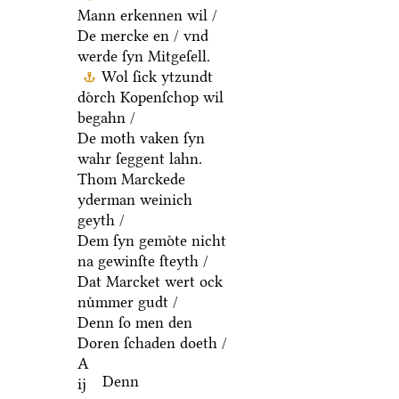
Mann erkennen wil /
De mercke en / vnd
werde ſyn Mitgeſell.
Wol ſick ytzundt
doͤrch Kopenſchop wil
begahn /
De moth vaken ſyn
wahr ſeggent lahn.
Thom Marckede
yderman weinich
geyth /
Dem ſyn gemoͤte nicht
na gewinſte ſteyth /
Dat Marcket wert ock
nuͤmmer gudt /
Denn ſo men den
Doren ſchaden doeth /
A
Denn
ij