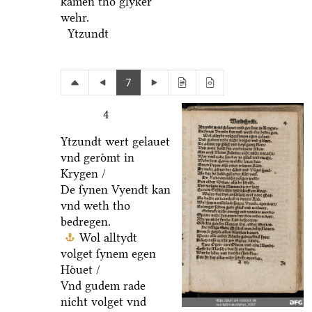
kamen tho glyker
wehr.
Ytzundt
7
4
Ytzundt wert gelauet
vnd geroͤmt in
Krygen /
De ſynen Vyendt kan
vnd weth tho
bedregen.
Wol alltydt
volget ſynem egen
Hoͤuet /
Vnd gudem rade
nicht volget vnd