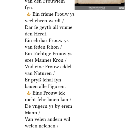
van den Froͤuwlein
fyn.
Ein fraͤme Frouw ys
veel ehren werdt /
Dar ſe geyth all vmme
den Herdt.
Ein ehrbar Frouw ys
van ſeden ſchon /
Ein tuͤchtige Frouw ys
eres Mannes Kron /
Vnd eine Frouw eddel
van Naturen /
Er pryß ſchal ſyn
bauen alle Figuren.
Eine Frouw ick
nicht ſehr lauen kan /
De vngern ys by erem
Mann /
Van velen andern wil
weſen geſehen /