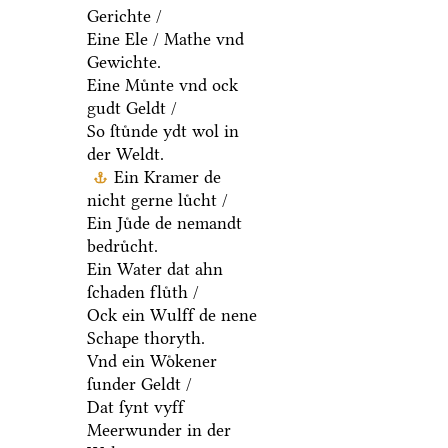
Gerichte /
Eine Ele / Mathe vnd
Gewichte.
Eine Muͤnte vnd ock
gudt Geldt /
So ſtuͤnde ydt wol in
der Weldt.
Ein Kramer de
nicht gerne luͤcht /
Ein Juͤde de nemandt
bedruͤcht.
Ein Water dat ahn
ſchaden fluͤth /
Ock ein Wulff de nene
Schape thoryth.
Vnd ein Woͤkener
ſunder Geldt /
Dat ſynt vyff
Meerwunder in der