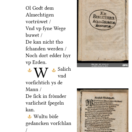
Ol Godt dem
Almechtigen
vortruͤwet /
Vnd vp ſyne Wege
buwet /
De kan nicht tho
ſchanden werden /
Noch dort edder hyr
vp Erden.
W
Salich
vnd
vorſichtich ys de
Mann /
De ſick in froͤmder
varlicheit ſpegeln
kan.
Wultu boͤſe
gedancken vorſchlan
/