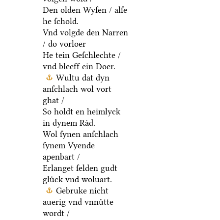
Den olden Wyſen / alſe
he ſchold.
Vnd volgde den Narren
/ do vorloer
He tein Geſchlechte /
vnd bleeff ein Doer.
Wultu dat dyn
anſchlach wol vort
ghat /
So holdt en heimlyck
in dynem Raͤd.
Wol ſynen anſchlach
ſynem Vyende
apenbart /
Erlanget ſelden gudt
gluͤck vnd woluart.
Gebruke nicht
auerig vnd vnnuͤtte
wordt /