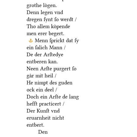
grothe loͤgen.
Denn legen vnd
dregen ſynt ſo werdt /
Tho allem koͤpende
men erer begert.
Menn ſprickt dat ſy
ein ſalich Mann /
De der Arſtedye
entberen kan.
Neen Arſte purgert ſo
gaͤr mit heil /
He nimpt des guden
ock ein deel /
Doch ein Arſte de lang
hefft practicert /
Der Kunſt vnd
eruarnheit nicht
entbert.
Den