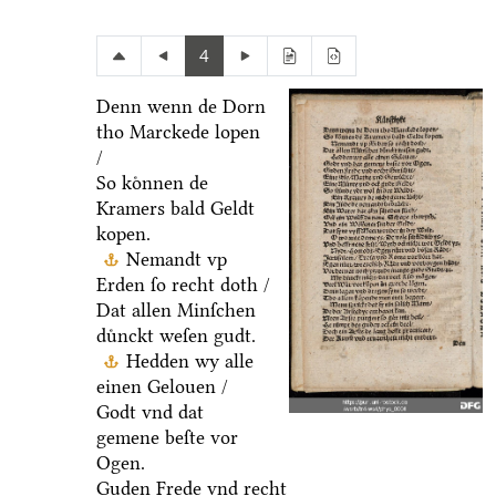
4
Denn wenn de Dorn
tho Marckede lopen
/
So koͤnnen de
Kramers bald Geldt
kopen.
Nemandt vp
Erden ſo recht doth /
Dat allen Minſchen
duͤnckt weſen gudt.
Hedden wy alle
einen Gelouen /
Godt vnd dat
gemene beſte vor
Ogen.
Guden Frede vnd recht