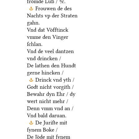
froͤmde Luß / ⁊c.
Frouwen de des
Nachts vp der Straten
gahn.
Vnd dat Voͤfftinck
vmme den Vinger
ſchlan.
Vnd de veel dantzen
vnd drincken /
De lathen den Hundt
gerne hincken /
Drinck vnd yth /
Godt nicht vorgith /
Bewahr dyn Ehr / dy
wert nicht mehr /
Denn vmm vnd an /
Vnd bald daruan.
De Juriſte mit
ſynem Boke /
De Joͤde mit ſynem