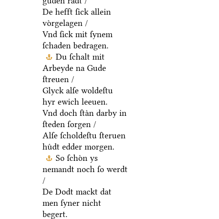
guden raͤdt /
De hefft ſick allein
voͤrgelagen /
Vnd ſick mit ſynem
ſchaden bedragen.
Du ſchalt mit
Arbeyde na Gude
ſtreuen /
Glyck alſe woldeſtu
hyr ewich leeuen.
Vnd doch ſtaͤn darby in
ſteden ſorgen /
Alſe ſcholdeſtu ſteruen
huͤdt edder morgen.
So ſchoͤn ys
nemandt noch ſo werdt
/
De Dodt mackt dat
men ſyner nicht
begert.