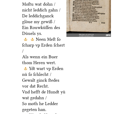
Moſtu wat dohn /
nicht leddich gahn /
De leddichganck
gloͤue my gewiß /
Ein Rouwkuͤſſen des
Duͤuels ys.
Neen Meſt ſo
ſcharp vp Erden ſchert
/
Als wenn ein Buer
thom Heren wert.
Ydt wart vp Erden
nuͤ ſo ſchlecht /
Gewalt ginck ſtedes
vor dat Recht.
Vnd hefft de Hundt yuͤ
wat gedahn /
So moth he Ledder
gegeten han.