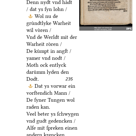
Denn nydt vnd haͤdt
/ dat ys ſyn lohn /
Wol nu de
gruͤndtlyke Warheit
wil voͤren /
Vnd de Werldt mit der
Warheit roͤren /
De kuͤmpt in angſt /
yamer vnd nodt /
Moth ock entlyck
daruͤmm lyden den
Dodt.
235
Dat ys vorwar ein
vorſtendich Mann /
De ſyner Tungen wol
raden kan.
Veel beter ys ſchwygen
vnd gudt gedencken /
Alſe mit ſpreken einen
andern krencken.