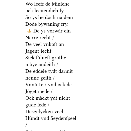
Wo leeff de Minſche
ock leeuendich ſy
So ys he doch na dem
Dode bywaning fry.
De ys vorwaͤr ein
Narre recht /
De veel vnkoſt an
Jagent lecht.
Sick ſuͤlueſt grothe
moͤye andeith /
De eddele tydt darmit
henne geith /
Vnnuͤtte / vnd ock de
Joͤget mede /
Ock maͤckt ydt nicht
gude ſede /
Desgelycken veel
Huͤndt vnd Seydenſpeel
/