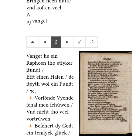
Bringen neen nuͤtte
vnd koſten veel.
A
vanget
iij
6
Vanget he ein
Raphoen tho etlyker
ſtundt /
Efft einen Haſen / de
ſteyth wol ein Pundt
/ ⁊c.
Vorſoͤnde Vyende
ſchal men ſchuͤwen /
Vnd nicht tho veel
vortruͤwen.
Beſchert dy Godt
ein temlyck gluͤck /