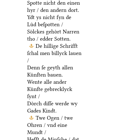
Spotte nicht den einen
hyr / den andern dort.
Ydt ys nicht fyn de
Luͤd beſpotten /
Soͤlckes gehoͤrt Narren
tho / edder Sotten.
De hillige Schrifft
ſchal men billyck lauen
/
Denn ſe geyth allen
Kuͤnſten bauen.
Wente alle ander
Kuͤnſte gebrecklyck
ſynt /
Doͤrch diſſe werde wy
Gades Kindt.
Twe Ogen / twe
Ohren / vnd eine
Mundt /
Hefft de Minſche / dat