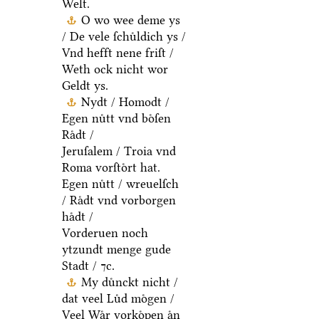
Welt.
O wo wee deme ys
/ De vele ſchuͤldich ys /
Vnd hefft nene friſt /
Weth ock nicht wor
Geldt ys.
Nydt / Homodt /
Egen nuͤtt vnd boͤſen
Raͤdt /
Jeruſalem / Troia vnd
Roma vorſtoͤrt hat.
Egen nuͤtt / wreuelſch
/ Raͤdt vnd vorborgen
haͤdt /
Vorderuen noch
ytzundt menge gude
Stadt / ⁊c.
My duͤnckt nicht /
dat veel Luͤd moͤgen /
Veel Waͤr vorkoͤpen aͤn