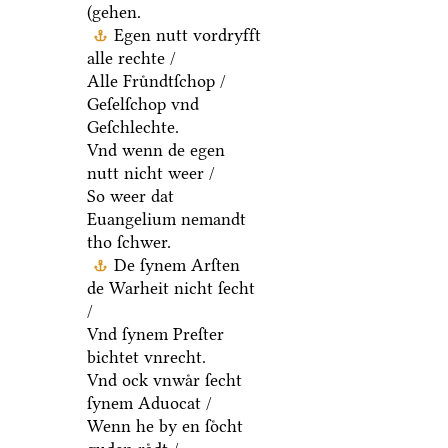
(gehen.
Egen nutt vordryfft
alle rechte /
Alle Fruͤndtſchop /
Geſelſchop vnd
Geſchlechte.
Vnd wenn de egen
nutt nicht weer /
So weer dat
Euangelium nemandt
tho ſchwer.
De ſynem Arſten
de Warheit nicht ſecht
/
Vnd ſynem Preſter
bichtet vnrecht.
Vnd ock vnwaͤr ſecht
ſynem Aduocat /
Wenn he by en ſoͤcht