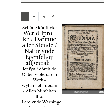
1
Schoͤne kuͤnſtlyke
Werldtſproͤ=
ke / Darinne
aller Stende /
Natur vnde
Egenſchop
affgemah=
let ſyn / doͤrch de
Olden woleruaren
Werlt=
wyſen beſchreuen
/ Allen Minſchen
thor
Lere vnde Warninge