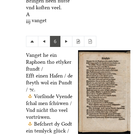
Bringen neen nuͤtte
vnd koſten veel.
A
vanget
iij
6
Vanget he ein
Raphoen tho etlyker
ſtundt /
Efft einen Haſen / de
ſteyth wol ein Pundt
/ ⁊c.
Vorſoͤnde Vyende
ſchal men ſchuͤwen /
Vnd nicht tho veel
vortruͤwen.
Beſchert dy Godt
ein temlyck gluͤck /