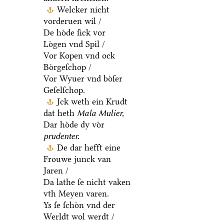
Welcker nicht
vorderuen wil /
De hoͤde ſick vor
Loͤgen vnd Spil /
Vor Kopen vnd ock
Boͤrgeſchop /
Vor Wyuer vnd boͤſer
Geſelſchop.
Jck weth ein Krudt
dat heth
Mala Mulier,
Dar hoͤde dy voͤr
prudenter.
De dar hefft eine
Frouwe junck van
Jaren /
Da lathe ſe nicht vaken
vth Meyen varen.
Ys ſe ſchoͤn vnd der
Werldt wol werdt /