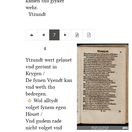
kamen tho glyker
wehr.
Ytzundt
7
4
Ytzundt wert gelauet
vnd geroͤmt in
Krygen /
De ſynen Vyendt kan
vnd weth tho
bedregen.
Wol alltydt
volget ſynem egen
Hoͤuet /
Vnd gudem rade
nicht volget vnd