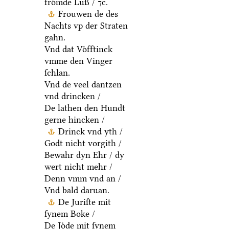
froͤmde Luß / ⁊c.
Frouwen de des
Nachts vp der Straten
gahn.
Vnd dat Voͤfftinck
vmme den Vinger
ſchlan.
Vnd de veel dantzen
vnd drincken /
De lathen den Hundt
gerne hincken /
Drinck vnd yth /
Godt nicht vorgith /
Bewahr dyn Ehr / dy
wert nicht mehr /
Denn vmm vnd an /
Vnd bald daruan.
De Juriſte mit
ſynem Boke /
De Joͤde mit ſynem