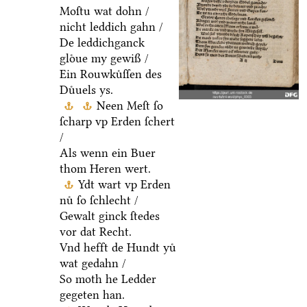
Moſtu wat dohn /
nicht leddich gahn /
De leddichganck
gloͤue my gewiß /
Ein Rouwkuͤſſen des
Duͤuels ys.
Neen Meſt ſo
ſcharp vp Erden ſchert
/
Als wenn ein Buer
thom Heren wert.
Ydt wart vp Erden
nuͤ ſo ſchlecht /
Gewalt ginck ſtedes
vor dat Recht.
Vnd hefft de Hundt yuͤ
wat gedahn /
So moth he Ledder
gegeten han.