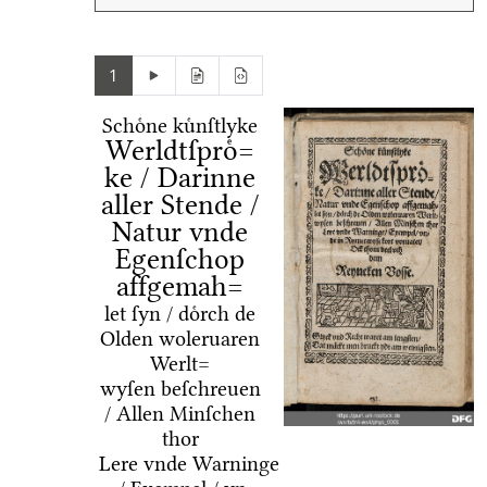
1
Schoͤne kuͤnſtlyke
Werldtſproͤ=
ke / Darinne
aller Stende /
Natur vnde
Egenſchop
affgemah=
let ſyn / doͤrch de
Olden woleruaren
Werlt=
wyſen beſchreuen
/ Allen Minſchen
thor
Lere vnde Warninge