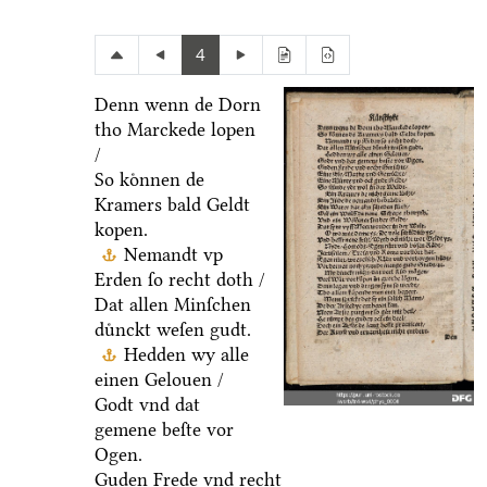
4
Denn wenn de Dorn
tho Marckede lopen
/
So koͤnnen de
Kramers bald Geldt
kopen.
Nemandt vp
Erden ſo recht doth /
Dat allen Minſchen
duͤnckt weſen gudt.
Hedden wy alle
einen Gelouen /
Godt vnd dat
gemene beſte vor
Ogen.
Guden Frede vnd recht