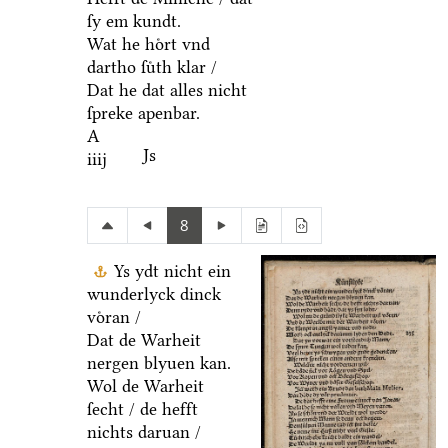
ſy em kundt.
Wat he hoͤrt vnd
dartho ſuͤth klar /
Dat he dat alles nicht
ſpreke apenbar.
A
Js
iiij
8
Ys ydt nicht ein
wunderlyck dinck
voͤran /
Dat de Warheit
nergen blyuen kan.
Wol de Warheit
ſecht / de hefft
nichts daruan /