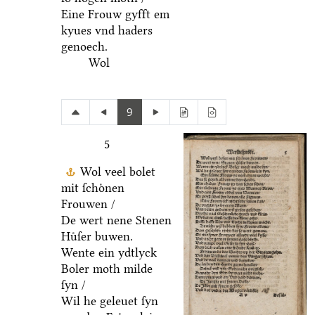
Eine Frouw gyfft em
kyues vnd haders
genoech.
Wol
9
5
Wol veel bolet
mit ſchoͤnen
Frouwen /
De wert nene Stenen
Huͤſer buwen.
Wente ein ydtlyck
Boler moth milde
ſyn /
Wil he geleuet ſyn