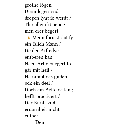
grothe loͤgen.
Denn legen vnd
dregen ſynt ſo werdt /
Tho allem koͤpende
men erer begert.
Menn ſprickt dat ſy
ein ſalich Mann /
De der Arſtedye
entberen kan.
Neen Arſte purgert ſo
gaͤr mit heil /
He nimpt des guden
ock ein deel /
Doch ein Arſte de lang
hefft practicert /
Der Kunſt vnd
eruarnheit nicht
entbert.
Den