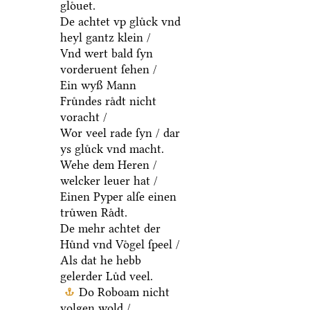
gloͤuet.
De achtet vp gluͤck vnd
heyl gantz klein /
Vnd wert bald ſyn
vorderuent ſehen /
Ein wyß Mann
Fruͤndes raͤdt nicht
voracht /
Wor veel rade ſyn / dar
ys gluͤck vnd macht.
Wehe dem Heren /
welcker leuer hat /
Einen Pyper alſe einen
truͤwen Raͤdt.
De mehr achtet der
Huͤnd vnd Voͤgel ſpeel /
Als dat he hebb
gelerder Luͤd veel.
Do Roboam nicht
volgen wold /