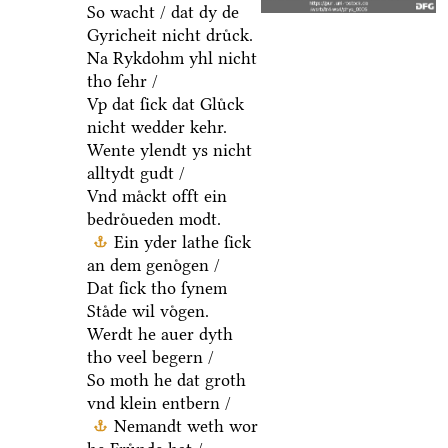
So wacht / dat dy de
Gyricheit nicht druͤck.
Na Rykdohm yhl nicht
tho ſehr /
Vp dat ſick dat Gluͤck
nicht wedder kehr.
Wente ylendt ys nicht
alltydt gudt /
Vnd maͤckt offt ein
bedroͤueden modt.
Ein yder lathe ſick
an dem genoͤgen /
Dat ſick tho ſynem
Staͤde wil voͤgen.
Werdt he auer dyth
tho veel begern /
So moth he dat groth
vnd klein entbern /
Nemandt weth wor