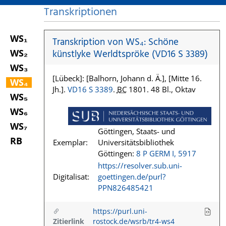
Transkriptionen
WS₁
Transkription von WS₄: Schöne
WS₂
künstlyke Werldtspröke (VD16 S 3389)
WS₃
[Lübeck]: [Balhorn, Johann d. Ä.], [Mitte 16.
WS₄
Jh.].
VD16 S 3389
.
BC
1801. 48 Bl., Oktav
WS₅
WS₆
WS₇
Göttingen, Staats- und
RB
Exemplar:
Universitätsbibliothek
Göttingen:
8 P GERM I, 5917
https://resolver.sub.uni-
Digitalisat:
goettingen.de/purl?
PPN826485421
https://purl.uni-
Zitierlink
rostock.de/wsrb/tr4-ws4