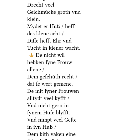
Drecht veel
Geſchmuͤcke groth vnd
klein.
Mydet er Huß / hefft
des klene acht /
Diſſe hefft Ehr vnd
Tucht in klener wacht.
De nicht wil
hebben ſyne Frouw
allene /
Dem geſchuͤth recht /
dat ſe wert gemene.
De mit ſyner Frouwen
alltydt veel kyfft /
Vnd nicht gern in
ſynem Huſe blyfft.
Vnd nimpt veel Geſte
in ſyn Huß /
Dem bith vaken eine