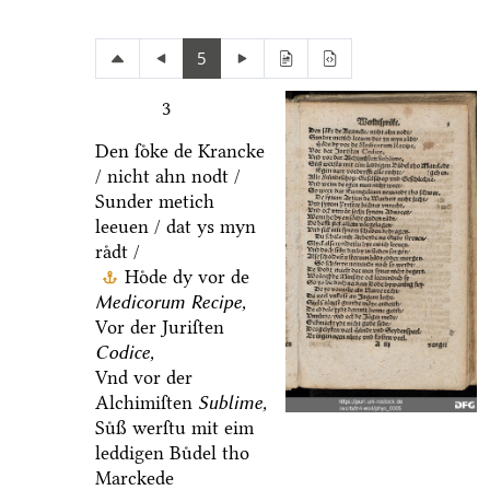
5
3
Den ſoͤke de Krancke
/ nicht ahn nodt /
Sunder metich
leeuen / dat ys myn
raͤdt /
Hoͤde dy vor de
Medicorum Recipe,
Vor der Juriſten
Codice,
Vnd vor der
Alchimiſten
Sublime,
Suͤß werſtu mit eim
leddigen Buͤdel tho
Marckede