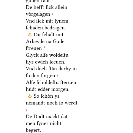
guden raͤdt /
De hefft ſick allein
voͤrgelagen /
Vnd ſick mit ſynem
ſchaden bedragen.
Du ſchalt mit
Arbeyde na Gude
ſtreuen /
Glyck alſe woldeſtu
hyr ewich leeuen.
Vnd doch ſtaͤn darby in
ſteden ſorgen /
Alſe ſcholdeſtu ſteruen
huͤdt edder morgen.
So ſchoͤn ys
nemandt noch ſo werdt
/
De Dodt mackt dat
men ſyner nicht
begert.