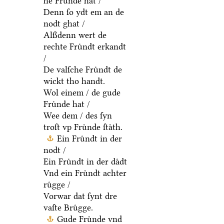
he Fruͤnde hat /
Denn ſo ydt em an de
nodt ghat /
Alßdenn wert de
rechte Fruͤndt erkandt
/
De valſche Fruͤndt de
wickt tho handt.
Wol einem / de gude
Fruͤnde hat /
Wee dem / des ſyn
troſt vp Fruͤnde ſtaͤth.
Ein Fruͤndt in der
nodt /
Ein Fruͤndt in der daͤdt
Vnd ein Fruͤndt achter
ruͤgge /
Vorwar dat ſynt dre
vaſte Bruͤgge.
Gude Fruͤnde vnd