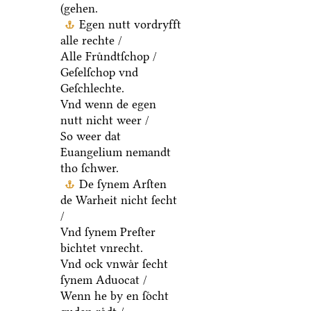
(gehen.
Egen nutt vordryfft
alle rechte /
Alle Fruͤndtſchop /
Geſelſchop vnd
Geſchlechte.
Vnd wenn de egen
nutt nicht weer /
So weer dat
Euangelium nemandt
tho ſchwer.
De ſynem Arſten
de Warheit nicht ſecht
/
Vnd ſynem Preſter
bichtet vnrecht.
Vnd ock vnwaͤr ſecht
ſynem Aduocat /
Wenn he by en ſoͤcht