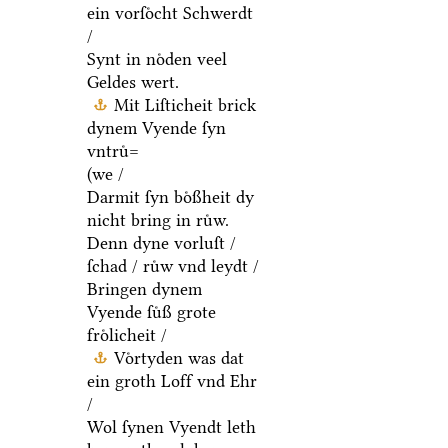
ein vorſoͤcht Schwerdt
/
Synt in noͤden veel
Geldes wert.
Mit Liſticheit brick
dynem Vyende ſyn
vntruͤ=
(we /
Darmit ſyn boͤßheit dy
nicht bring in ruͤw.
Denn dyne vorluſt /
ſchad / ruͤw vnd leydt /
Bringen dynem
Vyende ſuͤß grote
froͤlicheit /
Voͤrtyden was dat
ein groth Loff vnd Ehr
/
Wol ſynen Vyendt leth