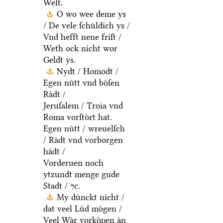
Welt.
O wo wee deme ys
/ De vele ſchuͤldich ys /
Vnd hefft nene friſt /
Weth ock nicht wor
Geldt ys.
Nydt / Homodt /
Egen nuͤtt vnd boͤſen
Raͤdt /
Jeruſalem / Troia vnd
Roma vorſtoͤrt hat.
Egen nuͤtt / wreuelſch
/ Raͤdt vnd vorborgen
haͤdt /
Vorderuen noch
ytzundt menge gude
Stadt / ⁊c.
My duͤnckt nicht /
dat veel Luͤd moͤgen /
Veel Waͤr vorkoͤpen aͤn