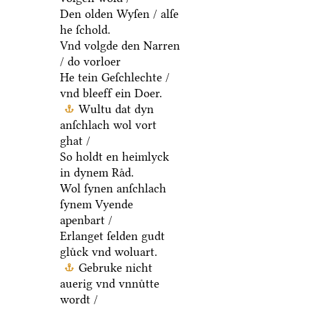
Den olden Wyſen / alſe
he ſchold.
Vnd volgde den Narren
/ do vorloer
He tein Geſchlechte /
vnd bleeff ein Doer.
Wultu dat dyn
anſchlach wol vort
ghat /
So holdt en heimlyck
in dynem Raͤd.
Wol ſynen anſchlach
ſynem Vyende
apenbart /
Erlanget ſelden gudt
gluͤck vnd woluart.
Gebruke nicht
auerig vnd vnnuͤtte
wordt /