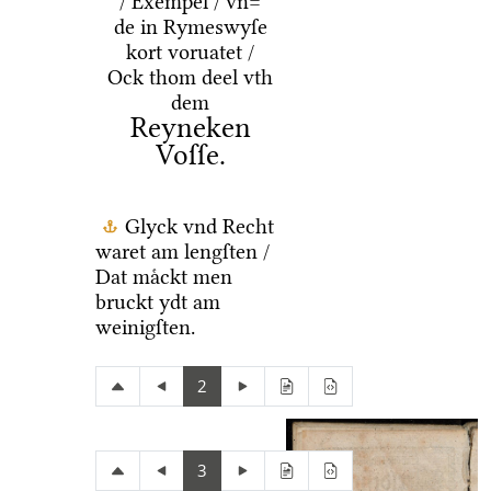
/ Exempel / vn=
de in Rymeswyſe
kort voruatet /
Ock thom deel vth
dem
Reyneken
Voſſe.
Glyck vnd Recht
waret am lengſten /
Dat maͤckt men
bruckt ydt am
weinigſten.
2
3