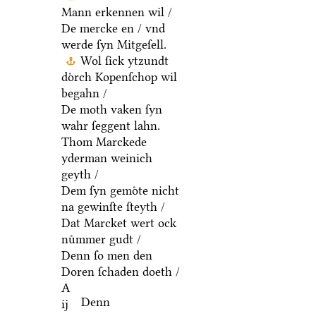
Mann erkennen wil /
De mercke en / vnd
werde ſyn Mitgeſell.
Wol ſick ytzundt
doͤrch Kopenſchop wil
begahn /
De moth vaken ſyn
wahr ſeggent lahn.
Thom Marckede
yderman weinich
geyth /
Dem ſyn gemoͤte nicht
na gewinſte ſteyth /
Dat Marcket wert ock
nuͤmmer gudt /
Denn ſo men den
Doren ſchaden doeth /
A
Denn
ij