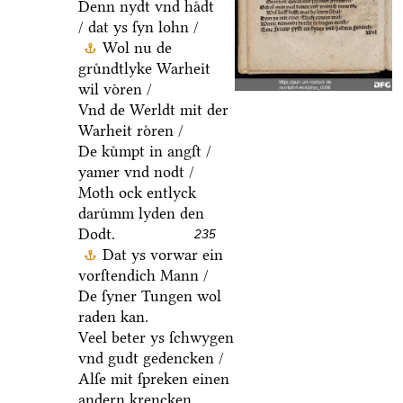
Denn nydt vnd haͤdt
/ dat ys ſyn lohn /
Wol nu de
gruͤndtlyke Warheit
wil voͤren /
Vnd de Werldt mit der
Warheit roͤren /
De kuͤmpt in angſt /
yamer vnd nodt /
Moth ock entlyck
daruͤmm lyden den
Dodt.
235
Dat ys vorwar ein
vorſtendich Mann /
De ſyner Tungen wol
raden kan.
Veel beter ys ſchwygen
vnd gudt gedencken /
Alſe mit ſpreken einen
andern krencken.