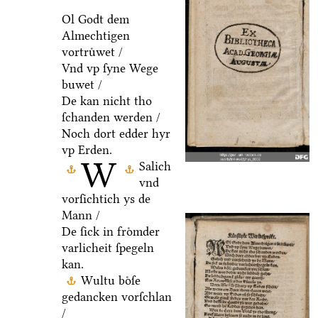
Ol Godt dem
Almechtigen
vortruͤwet /
Vnd vp ſyne Wege
buwet /
De kan nicht tho
ſchanden werden /
Noch dort edder hyr
vp Erden.
W
Salich
vnd
vorſichtich ys de
Mann /
De ſick in froͤmder
varlicheit ſpegeln
kan.
Wultu boͤſe
gedancken vorſchlan
/