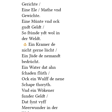
Gerichte /
Eine Ele / Mathe vnd
Gewichte.
Eine Muͤnte vnd ock
gudt Geldt /
So ſtuͤnde ydt wol in
der Weldt.
Ein Kramer de
nicht gerne luͤcht /
Ein Juͤde de nemandt
bedruͤcht.
Ein Water dat ahn
ſchaden fluͤth /
Ock ein Wulff de nene
Schape thoryth.
Vnd ein Woͤkener
ſunder Geldt /
Dat ſynt vyff
Meerwunder in der