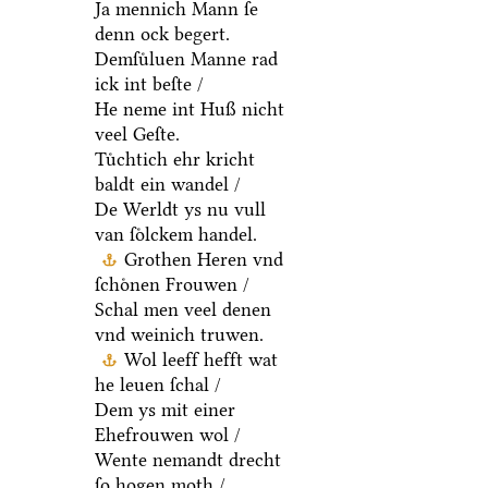
Ja mennich Mann ſe
denn ock begert.
Demſuͤluen Manne rad
ick int beſte /
He neme int Huß nicht
veel Geſte.
Tuͤchtich ehr kricht
baldt ein wandel /
De Werldt ys nu vull
van ſoͤlckem handel.
Grothen Heren vnd
ſchoͤnen Frouwen /
Schal men veel denen
vnd weinich truwen.
Wol leeff hefft wat
he leuen ſchal /
Dem ys mit einer
Ehefrouwen wol /
Wente nemandt drecht
ſo hogen moth /