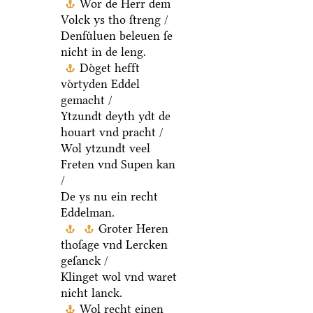
Wor de Herr dem
Volck ys tho ſtreng /
Denſuͤluen beleuen ſe
nicht in de leng.
Doͤget hefft
voͤrtyden Eddel
gemacht /
Ytzundt deyth ydt de
houart vnd pracht /
Wol ytzundt veel
Freten vnd Supen kan
/
De ys nu ein recht
Eddelman.
Groter Heren
thoſage vnd Lercken
geſanck /
Klinget wol vnd waret
nicht lanck.
Wol recht einen