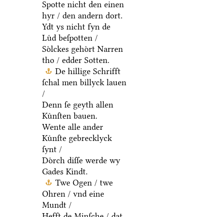
Spotte nicht den einen
hyr / den andern dort.
Ydt ys nicht fyn de
Luͤd beſpotten /
Soͤlckes gehoͤrt Narren
tho / edder Sotten.
De hillige Schrifft
ſchal men billyck lauen
/
Denn ſe geyth allen
Kuͤnſten bauen.
Wente alle ander
Kuͤnſte gebrecklyck
ſynt /
Doͤrch diſſe werde wy
Gades Kindt.
Twe Ogen / twe
Ohren / vnd eine
Mundt /
Hefft de Minſche / dat