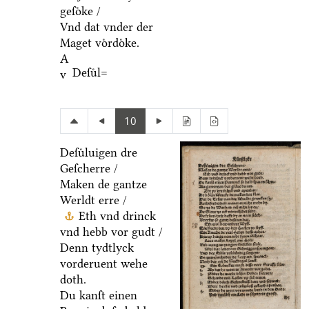
geſoͤke /
Vnd dat vnder der
Maget voͤrdoͤke.
A
Deſuͤl=
v
10
Deſuͤluigen dre
Geſcherre /
Maken de gantze
Werldt erre /
Eth vnd drinck
vnd hebb vor gudt /
Denn tydtlyck
vorderuent wehe
doth.
Du kanſt einen