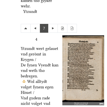
kamen tho glyker
wehr.
Ytzundt
7
4
Ytzundt wert gelauet
vnd geroͤmt in
Krygen /
De ſynen Vyendt kan
vnd weth tho
bedregen.
Wol alltydt
volget ſynem egen
Hoͤuet /
Vnd gudem rade
nicht volget vnd