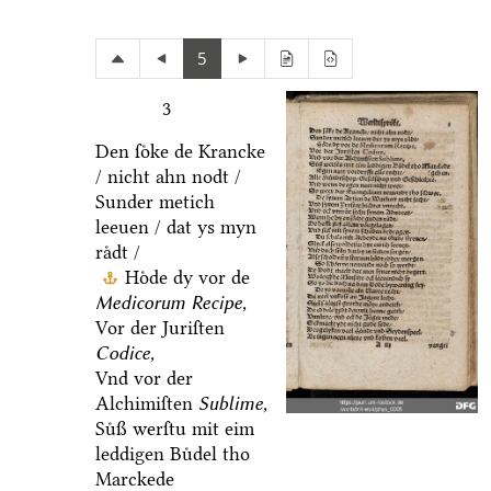
5
3
Den ſoͤke de Krancke
/ nicht ahn nodt /
Sunder metich
leeuen / dat ys myn
raͤdt /
Hoͤde dy vor de
Medicorum Recipe,
Vor der Juriſten
Codice,
Vnd vor der
Alchimiſten
Sublime,
Suͤß werſtu mit eim
leddigen Buͤdel tho
Marckede