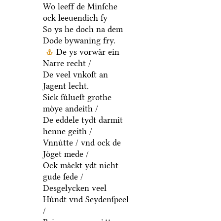
Wo leeff de Minſche
ock leeuendich ſy
So ys he doch na dem
Dode bywaning fry.
De ys vorwaͤr ein
Narre recht /
De veel vnkoſt an
Jagent lecht.
Sick ſuͤlueſt grothe
moͤye andeith /
De eddele tydt darmit
henne geith /
Vnnuͤtte / vnd ock de
Joͤget mede /
Ock maͤckt ydt nicht
gude ſede /
Desgelycken veel
Huͤndt vnd Seydenſpeel
/