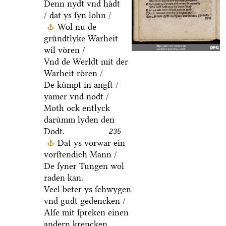
Denn nydt vnd haͤdt
/ dat ys ſyn lohn /
Wol nu de
gruͤndtlyke Warheit
wil voͤren /
Vnd de Werldt mit der
Warheit roͤren /
De kuͤmpt in angſt /
yamer vnd nodt /
Moth ock entlyck
daruͤmm lyden den
Dodt.
235
Dat ys vorwar ein
vorſtendich Mann /
De ſyner Tungen wol
raden kan.
Veel beter ys ſchwygen
vnd gudt gedencken /
Alſe mit ſpreken einen
andern krencken.