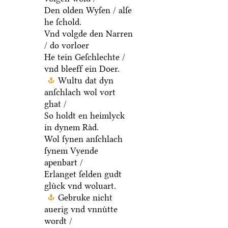
Den olden Wyſen / alſe
he ſchold.
Vnd volgde den Narren
/ do vorloer
He tein Geſchlechte /
vnd bleeff ein Doer.
Wultu dat dyn
anſchlach wol vort
ghat /
So holdt en heimlyck
in dynem Raͤd.
Wol ſynen anſchlach
ſynem Vyende
apenbart /
Erlanget ſelden gudt
gluͤck vnd woluart.
Gebruke nicht
auerig vnd vnnuͤtte
wordt /