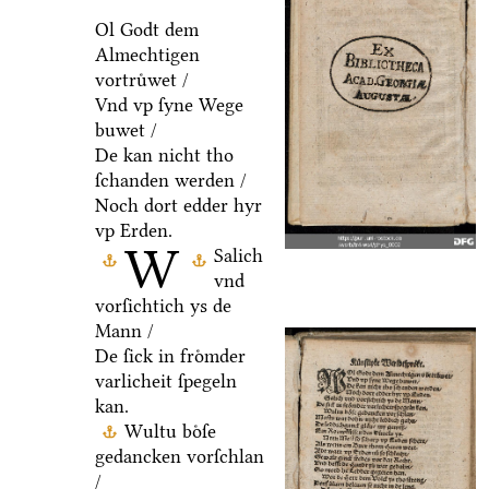
Ol Godt dem
Almechtigen
vortruͤwet /
Vnd vp ſyne Wege
buwet /
De kan nicht tho
ſchanden werden /
Noch dort edder hyr
vp Erden.
W
Salich
vnd
vorſichtich ys de
Mann /
De ſick in froͤmder
varlicheit ſpegeln
kan.
Wultu boͤſe
gedancken vorſchlan
/