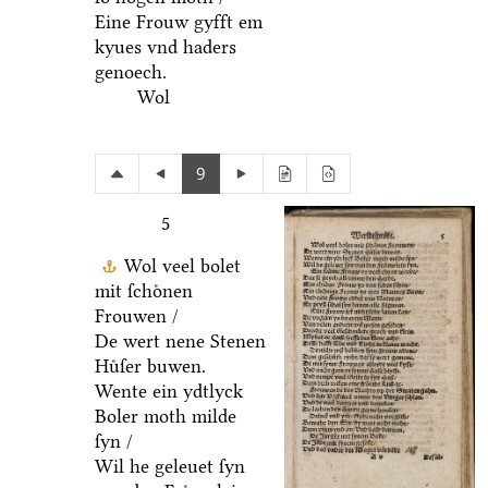
Eine Frouw gyfft em
kyues vnd haders
genoech.
Wol
9
5
Wol veel bolet
mit ſchoͤnen
Frouwen /
De wert nene Stenen
Huͤſer buwen.
Wente ein ydtlyck
Boler moth milde
ſyn /
Wil he geleuet ſyn