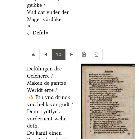
geſoͤke /
Vnd dat vnder der
Maget voͤrdoͤke.
A
Deſuͤl=
v
10
Deſuͤluigen dre
Geſcherre /
Maken de gantze
Werldt erre /
Eth vnd drinck
vnd hebb vor gudt /
Denn tydtlyck
vorderuent wehe
doth.
Du kanſt einen