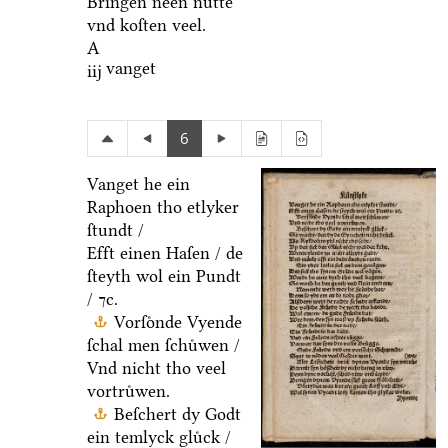
Bringen neen nuͤtte
vnd koſten veel.
A
vanget
iij
6
Vanget he ein
Raphoen tho etlyker
ſtundt /
Efft einen Haſen / de
ſteyth wol ein Pundt
/ ⁊c.
Vorſoͤnde Vyende
ſchal men ſchuͤwen /
Vnd nicht tho veel
vortruͤwen.
Beſchert dy Godt
ein temlyck gluͤck /