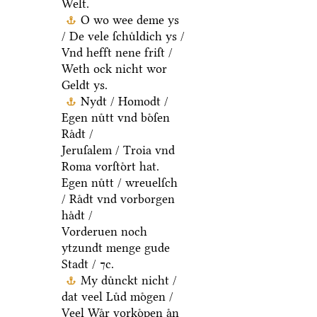
Welt.
O wo wee deme ys
/ De vele ſchuͤldich ys /
Vnd hefft nene friſt /
Weth ock nicht wor
Geldt ys.
Nydt / Homodt /
Egen nuͤtt vnd boͤſen
Raͤdt /
Jeruſalem / Troia vnd
Roma vorſtoͤrt hat.
Egen nuͤtt / wreuelſch
/ Raͤdt vnd vorborgen
haͤdt /
Vorderuen noch
ytzundt menge gude
Stadt / ⁊c.
My duͤnckt nicht /
dat veel Luͤd moͤgen /
Veel Waͤr vorkoͤpen aͤn