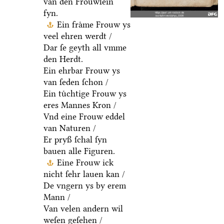
van den Froͤuwlein
fyn.
Ein fraͤme Frouw ys
veel ehren werdt /
Dar ſe geyth all vmme
den Herdt.
Ein ehrbar Frouw ys
van ſeden ſchon /
Ein tuͤchtige Frouw ys
eres Mannes Kron /
Vnd eine Frouw eddel
van Naturen /
Er pryß ſchal ſyn
bauen alle Figuren.
Eine Frouw ick
nicht ſehr lauen kan /
De vngern ys by erem
Mann /
Van velen andern wil
weſen geſehen /