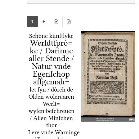
1
Schoͤne kuͤnſtlyke
Werldtſproͤ=
ke / Darinne
aller Stende /
Natur vnde
Egenſchop
affgemah=
let ſyn / doͤrch de
Olden woleruaren
Werlt=
wyſen beſchreuen
/ Allen Minſchen
thor
Lere vnde Warninge