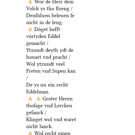
Wor de Herr dem
Volck ys tho ſtreng /
Denſuͤluen beleuen ſe
nicht in de leng.
Doͤget hefft
voͤrtyden Eddel
gemacht /
Ytzundt deyth ydt de
houart vnd pracht /
Wol ytzundt veel
Freten vnd Supen kan
/
De ys nu ein recht
Eddelman.
Groter Heren
thoſage vnd Lercken
geſanck /
Klinget wol vnd waret
nicht lanck.
Wol recht einen