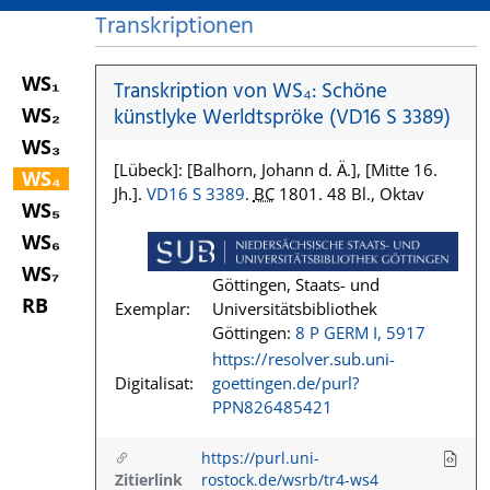
Transkriptionen
WS₁
Transkription von WS₄: Schöne
WS₂
künstlyke Werldtspröke (VD16 S 3389)
WS₃
[Lübeck]: [Balhorn, Johann d. Ä.], [Mitte 16.
WS₄
Jh.].
VD16 S 3389
.
BC
1801. 48 Bl., Oktav
WS₅
WS₆
WS₇
Göttingen, Staats- und
RB
Exemplar:
Universitätsbibliothek
Göttingen:
8 P GERM I, 5917
https://resolver.sub.uni-
Digitalisat:
goettingen.de/purl?
PPN826485421
https://purl.uni-
Zitierlink
rostock.de/wsrb/tr4-ws4