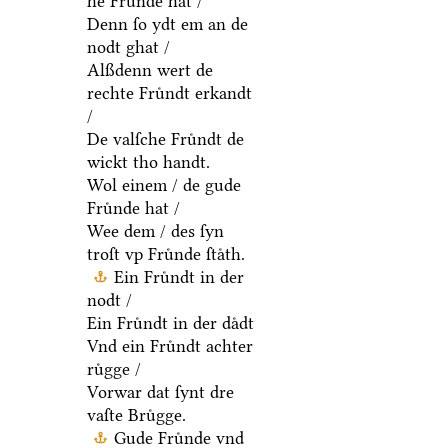
he Fruͤnde hat /
Denn ſo ydt em an de
nodt ghat /
Alßdenn wert de
rechte Fruͤndt erkandt
/
De valſche Fruͤndt de
wickt tho handt.
Wol einem / de gude
Fruͤnde hat /
Wee dem / des ſyn
troſt vp Fruͤnde ſtaͤth.
Ein Fruͤndt in der
nodt /
Ein Fruͤndt in der daͤdt
Vnd ein Fruͤndt achter
ruͤgge /
Vorwar dat ſynt dre
vaſte Bruͤgge.
Gude Fruͤnde vnd