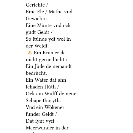
Gerichte /
Eine Ele / Mathe vnd
Gewichte.
Eine Muͤnte vnd ock
gudt Geldt /
So ſtuͤnde ydt wol in
der Weldt.
Ein Kramer de
nicht gerne luͤcht /
Ein Juͤde de nemandt
bedruͤcht.
Ein Water dat ahn
ſchaden fluͤth /
Ock ein Wulff de nene
Schape thoryth.
Vnd ein Woͤkener
ſunder Geldt /
Dat ſynt vyff
Meerwunder in der