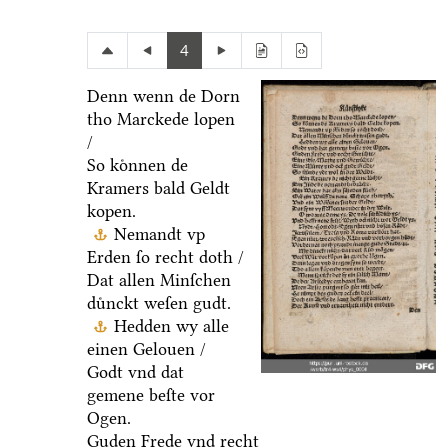
4
Denn wenn de Dorn
tho Marckede lopen
/
So koͤnnen de
Kramers bald Geldt
kopen.
Nemandt vp
Erden ſo recht doth /
Dat allen Minſchen
duͤnckt weſen gudt.
Hedden wy alle
einen Gelouen /
Godt vnd dat
gemene beſte vor
Ogen.
Guden Frede vnd recht