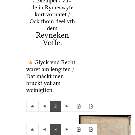
/ Exempel / vn=
de in Rymeswyſe
kort voruatet /
Ock thom deel vth
dem
Reyneken
Voſſe.
Glyck vnd Recht
waret am lengſten /
Dat maͤckt men
bruckt ydt am
weinigſten.
2
3