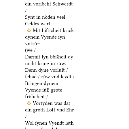
ein vorſoͤcht Schwerdt
/
Synt in noͤden veel
Geldes wert.
Mit Liſticheit brick
dynem Vyende ſyn
vntruͤ=
(we /
Darmit ſyn boͤßheit dy
nicht bring in ruͤw.
Denn dyne vorluſt /
ſchad / ruͤw vnd leydt /
Bringen dynem
Vyende ſuͤß grote
froͤlicheit /
Voͤrtyden was dat
ein groth Loff vnd Ehr
/
Wol ſynen Vyendt leth