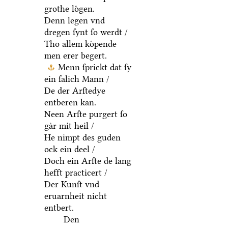
grothe loͤgen.
Denn legen vnd
dregen ſynt ſo werdt /
Tho allem koͤpende
men erer begert.
Menn ſprickt dat ſy
ein ſalich Mann /
De der Arſtedye
entberen kan.
Neen Arſte purgert ſo
gaͤr mit heil /
He nimpt des guden
ock ein deel /
Doch ein Arſte de lang
hefft practicert /
Der Kunſt vnd
eruarnheit nicht
entbert.
Den