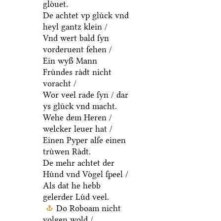
gloͤuet.
De achtet vp gluͤck vnd
heyl gantz klein /
Vnd wert bald ſyn
vorderuent ſehen /
Ein wyß Mann
Fruͤndes raͤdt nicht
voracht /
Wor veel rade ſyn / dar
ys gluͤck vnd macht.
Wehe dem Heren /
welcker leuer hat /
Einen Pyper alſe einen
truͤwen Raͤdt.
De mehr achtet der
Huͤnd vnd Voͤgel ſpeel /
Als dat he hebb
gelerder Luͤd veel.
Do Roboam nicht
volgen wold /