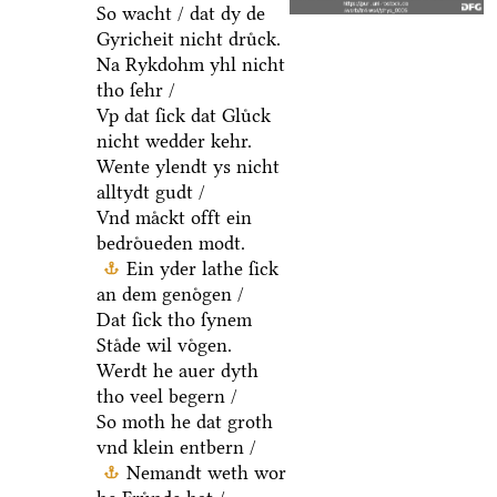
So wacht / dat dy de
Gyricheit nicht druͤck.
Na Rykdohm yhl nicht
tho ſehr /
Vp dat ſick dat Gluͤck
nicht wedder kehr.
Wente ylendt ys nicht
alltydt gudt /
Vnd maͤckt offt ein
bedroͤueden modt.
Ein yder lathe ſick
an dem genoͤgen /
Dat ſick tho ſynem
Staͤde wil voͤgen.
Werdt he auer dyth
tho veel begern /
So moth he dat groth
vnd klein entbern /
Nemandt weth wor