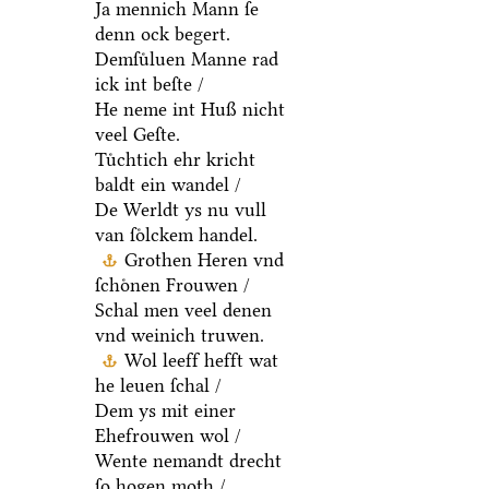
Ja mennich Mann ſe
denn ock begert.
Demſuͤluen Manne rad
ick int beſte /
He neme int Huß nicht
veel Geſte.
Tuͤchtich ehr kricht
baldt ein wandel /
De Werldt ys nu vull
van ſoͤlckem handel.
Grothen Heren vnd
ſchoͤnen Frouwen /
Schal men veel denen
vnd weinich truwen.
Wol leeff hefft wat
he leuen ſchal /
Dem ys mit einer
Ehefrouwen wol /
Wente nemandt drecht
ſo hogen moth /