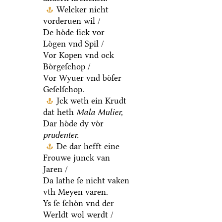
Welcker nicht
vorderuen wil /
De hoͤde ſick vor
Loͤgen vnd Spil /
Vor Kopen vnd ock
Boͤrgeſchop /
Vor Wyuer vnd boͤſer
Geſelſchop.
Jck weth ein Krudt
dat heth
Mala Mulier,
Dar hoͤde dy voͤr
prudenter.
De dar hefft eine
Frouwe junck van
Jaren /
Da lathe ſe nicht vaken
vth Meyen varen.
Ys ſe ſchoͤn vnd der
Werldt wol werdt /