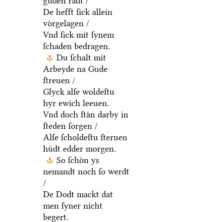
guden raͤdt /
De hefft ſick allein
voͤrgelagen /
Vnd ſick mit ſynem
ſchaden bedragen.
Du ſchalt mit
Arbeyde na Gude
ſtreuen /
Glyck alſe woldeſtu
hyr ewich leeuen.
Vnd doch ſtaͤn darby in
ſteden ſorgen /
Alſe ſcholdeſtu ſteruen
huͤdt edder morgen.
So ſchoͤn ys
nemandt noch ſo werdt
/
De Dodt mackt dat
men ſyner nicht
begert.