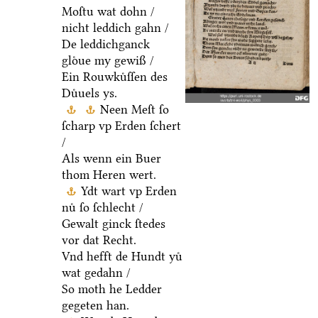
Moſtu wat dohn /
nicht leddich gahn /
De leddichganck
gloͤue my gewiß /
Ein Rouwkuͤſſen des
Duͤuels ys.
Neen Meſt ſo
ſcharp vp Erden ſchert
/
Als wenn ein Buer
thom Heren wert.
Ydt wart vp Erden
nuͤ ſo ſchlecht /
Gewalt ginck ſtedes
vor dat Recht.
Vnd hefft de Hundt yuͤ
wat gedahn /
So moth he Ledder
gegeten han.