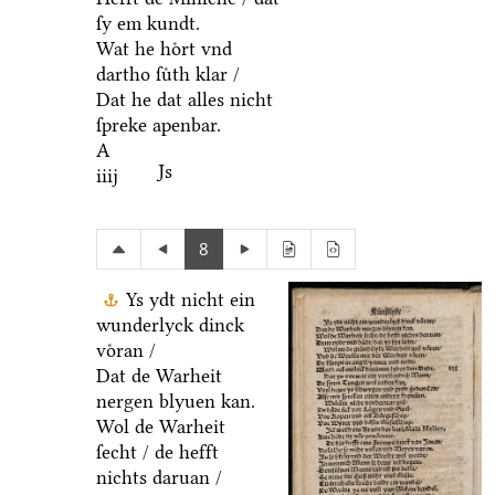
ſy em kundt.
Wat he hoͤrt vnd
dartho ſuͤth klar /
Dat he dat alles nicht
ſpreke apenbar.
A
Js
iiij
8
Ys ydt nicht ein
wunderlyck dinck
voͤran /
Dat de Warheit
nergen blyuen kan.
Wol de Warheit
ſecht / de hefft
nichts daruan /