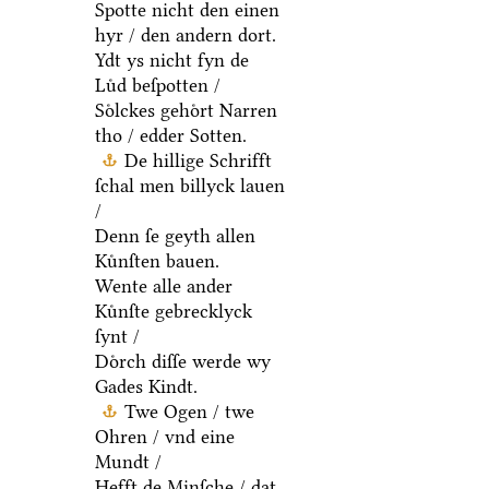
Spotte nicht den einen
hyr / den andern dort.
Ydt ys nicht fyn de
Luͤd beſpotten /
Soͤlckes gehoͤrt Narren
tho / edder Sotten.
De hillige Schrifft
ſchal men billyck lauen
/
Denn ſe geyth allen
Kuͤnſten bauen.
Wente alle ander
Kuͤnſte gebrecklyck
ſynt /
Doͤrch diſſe werde wy
Gades Kindt.
Twe Ogen / twe
Ohren / vnd eine
Mundt /
Hefft de Minſche / dat