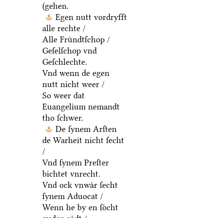
(gehen.
Egen nutt vordryfft
alle rechte /
Alle Fruͤndtſchop /
Geſelſchop vnd
Geſchlechte.
Vnd wenn de egen
nutt nicht weer /
So weer dat
Euangelium nemandt
tho ſchwer.
De ſynem Arſten
de Warheit nicht ſecht
/
Vnd ſynem Preſter
bichtet vnrecht.
Vnd ock vnwaͤr ſecht
ſynem Aduocat /
Wenn he by en ſoͤcht