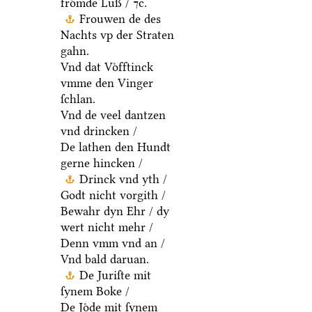
froͤmde Luß / ⁊c.
Frouwen de des
Nachts vp der Straten
gahn.
Vnd dat Voͤfftinck
vmme den Vinger
ſchlan.
Vnd de veel dantzen
vnd drincken /
De lathen den Hundt
gerne hincken /
Drinck vnd yth /
Godt nicht vorgith /
Bewahr dyn Ehr / dy
wert nicht mehr /
Denn vmm vnd an /
Vnd bald daruan.
De Juriſte mit
ſynem Boke /
De Joͤde mit ſynem