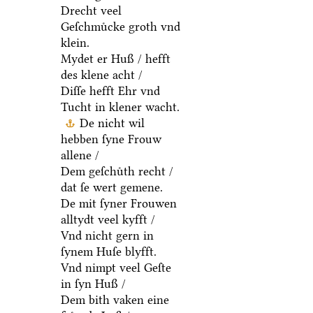
Drecht veel
Geſchmuͤcke groth vnd
klein.
Mydet er Huß / hefft
des klene acht /
Diſſe hefft Ehr vnd
Tucht in klener wacht.
De nicht wil
hebben ſyne Frouw
allene /
Dem geſchuͤth recht /
dat ſe wert gemene.
De mit ſyner Frouwen
alltydt veel kyfft /
Vnd nicht gern in
ſynem Huſe blyfft.
Vnd nimpt veel Geſte
in ſyn Huß /
Dem bith vaken eine