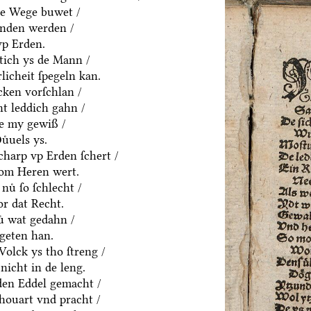
ne Wege buwet /
anden werden /
vp Erden.
htich ys de Mann /
rlicheit ſpegeln kan.
cken vorſchlan /
t leddich gahn /
ue my gewiß /
uͤuels ys.
charp vp Erden ſchert /
om Heren wert.
nuͤ ſo ſchlecht /
or dat Recht.
ͤ wat gedahn /
geten han.
olck ys tho ſtreng /
nicht in de leng.
yden Eddel gemacht /
houart vnd pracht /