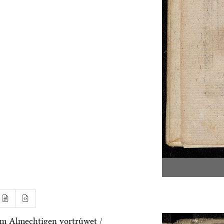
m Almechtigen vortruͤwet /