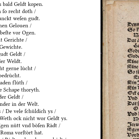
 bald Geldt kopen.
ſo recht doth /
ͤnckt weſen gudt.
nen Gelouen /
beſte vor Ogen.
t Gerichte /
 Gewichte.
udt Geldt /
der Weldt.
t gerne luͤcht /
edruͤcht.
den fluͤth /
e Schape thoryth.
er Geldt /
nder in der Welt.
 De vele ſchuͤldich ys /
/ Weth ock nicht wor Geldt ys.
en nuͤtt vnd boͤſen Raͤdt /
Roma vorſtoͤrt hat.