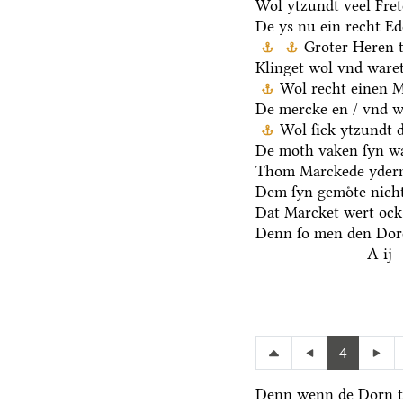
Wol ytzundt veel Fre
De ys nu ein recht E
Groter Heren 
Klinget wol vnd waret
Wol recht einen 
De mercke en / vnd we
Wol ſick ytzundt 
De moth vaken ſyn wa
Thom Marckede yderm
Dem ſyn gemoͤte nicht
Dat Marcket wert ock
Denn ſo men den Dore
A ij
4
Denn wenn de Dorn t