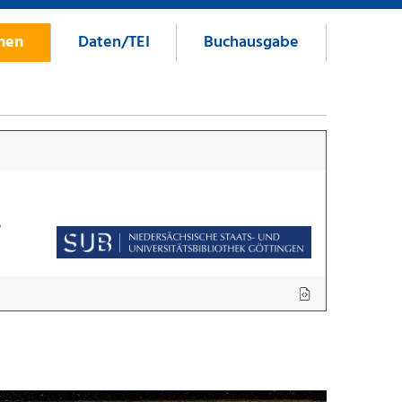
onen
Daten/TEI
Buchausgabe
7