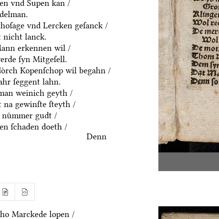
ten vnd Supen kan /
ddelman.
thoſage vnd Lercken geſanck /
 nicht lanck.
Mann erkennen wil /
rde ſyn Mitgeſell.
doͤrch Kopenſchop wil begahn /
hr ſeggent lahn.
an weinich geyth /
 na gewinſte ſteyth /
 nuͤmmer gudt /
n ſchaden doeth /
Denn
ho Marckede lopen /