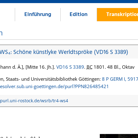
Einführung
Edition
Transkripti
n
 WS₄: Schöne künstlyke Werldtspröke (VD16 S 3389)
hann d. Ä.], [Mitte 16. Jh.].
VD16 S 3389
.
BC
1801. 48 Bl., Oktav
n, Staats- und Universitätsbibliothek Göttingen:
8 P GERM I, 591
/resolver.sub.uni-goettingen.de/purl?PPN826485421
/purl.uni-rostock.de/wsrb/tr4-ws4