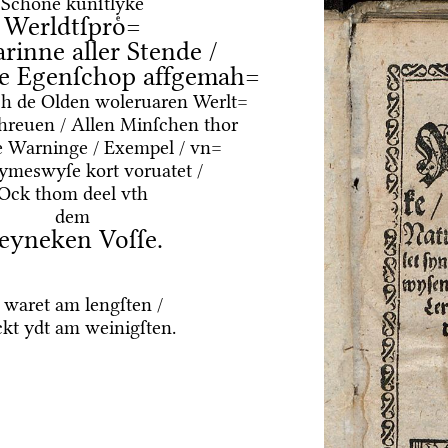
Schoͤne kuͤnſtlyke
Werldtſproͤ=
arinne aller Stende /
e Egenſchop affgemah=
ͤrch de Olden woleruaren Werlt=
hreuen / Allen Minſchen thor
e Warninge / Exempel / vn=
Rymeswyſe kort voruatet /
Ock thom deel vth
dem
eyneken Voſſe.
 waret am lengſten /
kt ydt am weinigſten.