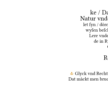
ke / D
Natur vnd
let ſyn / do
wyſen beſc
Lere vnd
de in 
R
Glyck vnd Recht
Dat maͤckt men bruc