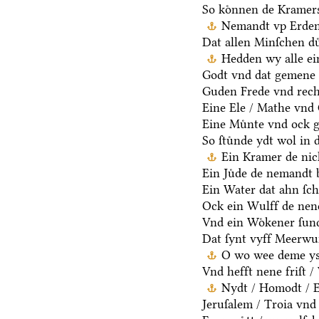
So koͤnnen de Kramers
Nemandt vp Erden 
Dat allen Minſchen du
Hedden wy alle ei
Godt vnd dat gemene 
Guden Frede vnd rech
Eine Ele / Mathe vnd
Eine Muͤnte vnd ock g
So ſtuͤnde ydt wol in 
Ein Kramer de nich
Ein Juͤde de nemandt b
Ein Water dat ahn ſcha
Ock ein Wulff de nen
Vnd ein Woͤkener ſund
Dat ſynt vyff Meerwu
O wo wee deme ys /
Vnd hefft nene friſt 
Nydt / Homodt / Eg
Jeruſalem / Troia vnd 