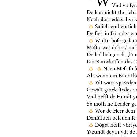
W
Vnd vp ſy
De kan nicht tho ſch
Noch dort edder hyr 
Salich vnd vorſic
De ſick in froͤmder va
Wultu boͤſe gedan
Moſtu wat dohn / nich
De leddichganck gloͤ
Ein Rouwkuͤſſen des D
Neen Meſt ſo ſ
Als wenn ein Buer th
Ydt wart vp Erden 
Gewalt ginck ſtedes v
Vnd hefft de Hundt yu
So moth he Ledder ge
Wor de Herr dem V
Denſuͤluen beleuen ſe 
Doͤget hefft voͤrt
Ytzundt deyth ydt de 