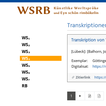
WSRB
Künstlike Werltspröke
Eyn schön rimbökelin
und
Transkriptione
WS₁
Transkription von
WS₂
WS₃
[Lübeck]: [Balhorn, Jo
WS₄
Exemplar:
Göttinge
WS₅
Digitalisat:
https:/
WS₆
Zitierlink
https:/
WS₇
RB
1