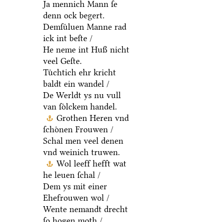
Ja mennich Mann ſe
denn ock begert.
Demſuͤluen Manne rad
ick int beſte /
He neme int Huß nicht
veel Geſte.
Tuͤchtich ehr kricht
baldt ein wandel /
De Werldt ys nu vull
van ſoͤlckem handel.
Grothen Heren vnd
ſchoͤnen Frouwen /
Schal men veel denen
vnd weinich truwen.
Wol leeff hefft wat
he leuen ſchal /
Dem ys mit einer
Ehefrouwen wol /
Wente nemandt drecht
ſo hogen moth /