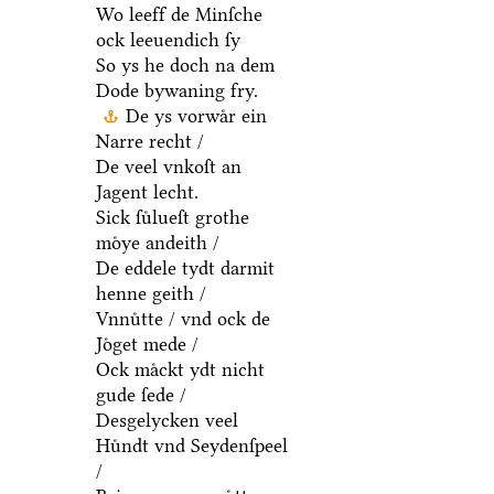
Wo leeff de Minſche
ock leeuendich ſy
So ys he doch na dem
Dode bywaning fry.
De ys vorwaͤr ein
Narre recht /
De veel vnkoſt an
Jagent lecht.
Sick ſuͤlueſt grothe
moͤye andeith /
De eddele tydt darmit
henne geith /
Vnnuͤtte / vnd ock de
Joͤget mede /
Ock maͤckt ydt nicht
gude ſede /
Desgelycken veel
Huͤndt vnd Seydenſpeel
/