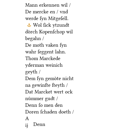
Mann erkennen wil /
De mercke en / vnd
werde ſyn Mitgeſell.
Wol ſick ytzundt
doͤrch Kopenſchop wil
begahn /
De moth vaken ſyn
wahr ſeggent lahn.
Thom Marckede
yderman weinich
geyth /
Dem ſyn gemoͤte nicht
na gewinſte ſteyth /
Dat Marcket wert ock
nuͤmmer gudt /
Denn ſo men den
Doren ſchaden doeth /
A
Denn
ij