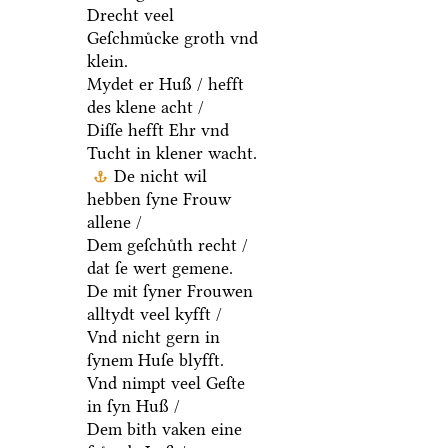
Drecht veel
Geſchmuͤcke groth vnd
klein.
Mydet er Huß / hefft
des klene acht /
Diſſe hefft Ehr vnd
Tucht in klener wacht.
De nicht wil
hebben ſyne Frouw
allene /
Dem geſchuͤth recht /
dat ſe wert gemene.
De mit ſyner Frouwen
alltydt veel kyfft /
Vnd nicht gern in
ſynem Huſe blyfft.
Vnd nimpt veel Geſte
in ſyn Huß /
Dem bith vaken eine