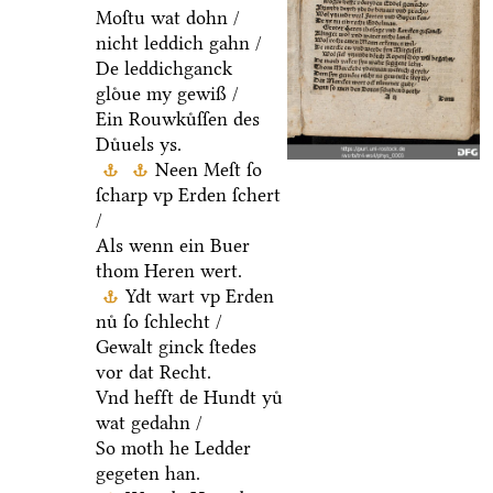
Moſtu wat dohn /
nicht leddich gahn /
De leddichganck
gloͤue my gewiß /
Ein Rouwkuͤſſen des
Duͤuels ys.
Neen Meſt ſo
ſcharp vp Erden ſchert
/
Als wenn ein Buer
thom Heren wert.
Ydt wart vp Erden
nuͤ ſo ſchlecht /
Gewalt ginck ſtedes
vor dat Recht.
Vnd hefft de Hundt yuͤ
wat gedahn /
So moth he Ledder
gegeten han.