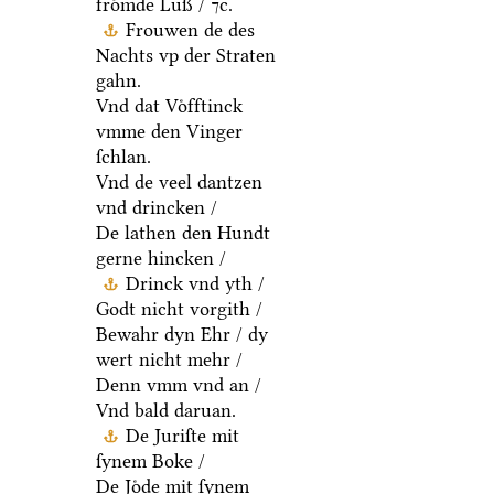
froͤmde Luß / ⁊c.
Frouwen de des
Nachts vp der Straten
gahn.
Vnd dat Voͤfftinck
vmme den Vinger
ſchlan.
Vnd de veel dantzen
vnd drincken /
De lathen den Hundt
gerne hincken /
Drinck vnd yth /
Godt nicht vorgith /
Bewahr dyn Ehr / dy
wert nicht mehr /
Denn vmm vnd an /
Vnd bald daruan.
De Juriſte mit
ſynem Boke /
De Joͤde mit ſynem