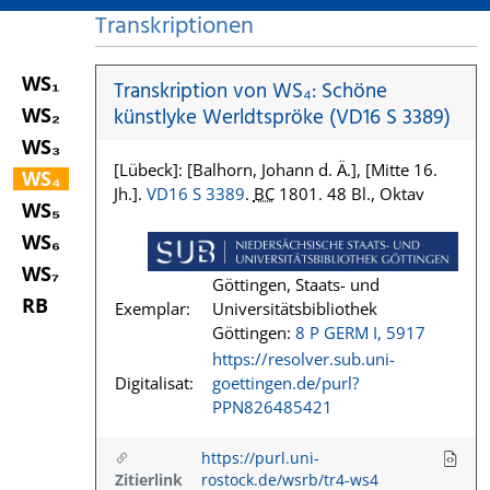
Transkriptionen
WS₁
Transkription von WS₄: Schöne
WS₂
künstlyke Werldtspröke (VD16 S 3389)
WS₃
[Lübeck]: [Balhorn, Johann d. Ä.], [Mitte 16.
WS₄
Jh.].
VD16 S 3389
.
BC
1801. 48 Bl., Oktav
WS₅
WS₆
WS₇
Göttingen, Staats- und
RB
Exemplar:
Universitätsbibliothek
Göttingen:
8 P GERM I, 5917
https://resolver.sub.uni-
Digitalisat:
goettingen.de/purl?
PPN826485421
https://purl.uni-
Zitierlink
rostock.de/wsrb/tr4-ws4