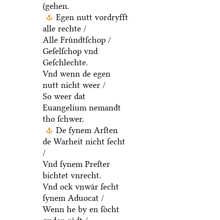
(gehen.
Egen nutt vordryfft
alle rechte /
Alle Fruͤndtſchop /
Geſelſchop vnd
Geſchlechte.
Vnd wenn de egen
nutt nicht weer /
So weer dat
Euangelium nemandt
tho ſchwer.
De ſynem Arſten
de Warheit nicht ſecht
/
Vnd ſynem Preſter
bichtet vnrecht.
Vnd ock vnwaͤr ſecht
ſynem Aduocat /
Wenn he by en ſoͤcht