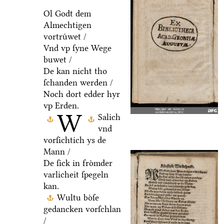
Ol Godt dem
Almechtigen
vortruͤwet /
Vnd vp ſyne Wege
buwet /
De kan nicht tho
ſchanden werden /
Noch dort edder hyr
vp Erden.
W
Salich
vnd
vorſichtich ys de
Mann /
De ſick in froͤmder
varlicheit ſpegeln
kan.
Wultu boͤſe
gedancken vorſchlan
/