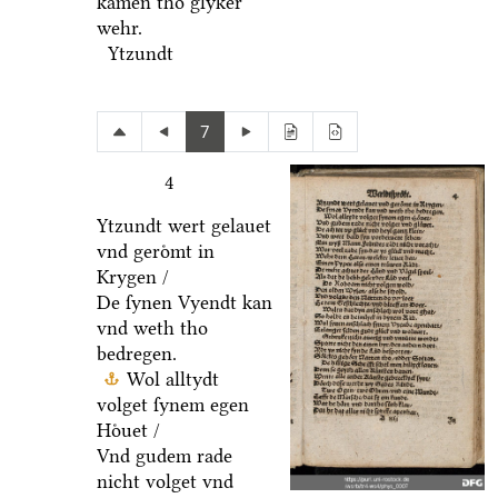
kamen tho glyker
wehr.
Ytzundt
7
4
Ytzundt wert gelauet
vnd geroͤmt in
Krygen /
De ſynen Vyendt kan
vnd weth tho
bedregen.
Wol alltydt
volget ſynem egen
Hoͤuet /
Vnd gudem rade
nicht volget vnd