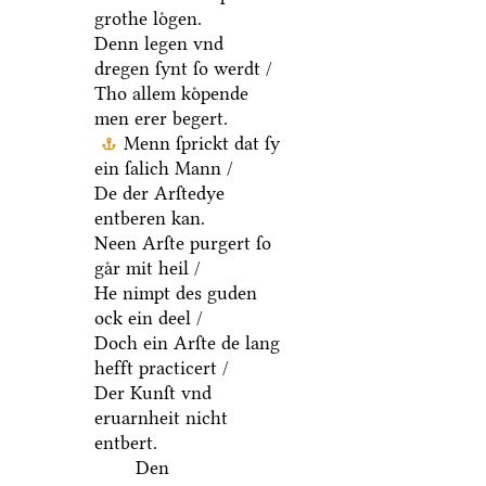
grothe loͤgen.
Denn legen vnd
dregen ſynt ſo werdt /
Tho allem koͤpende
men erer begert.
Menn ſprickt dat ſy
ein ſalich Mann /
De der Arſtedye
entberen kan.
Neen Arſte purgert ſo
gaͤr mit heil /
He nimpt des guden
ock ein deel /
Doch ein Arſte de lang
hefft practicert /
Der Kunſt vnd
eruarnheit nicht
entbert.
Den