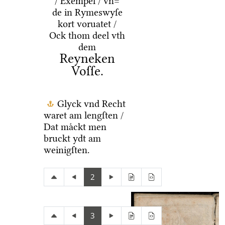
/ Exempel / vn=
de in Rymeswyſe
kort voruatet /
Ock thom deel vth
dem
Reyneken
Voſſe.
Glyck vnd Recht
waret am lengſten /
Dat maͤckt men
bruckt ydt am
weinigſten.
2
3