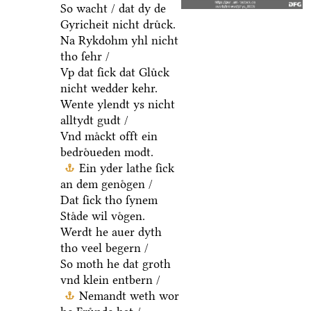
So wacht / dat dy de
Gyricheit nicht druͤck.
Na Rykdohm yhl nicht
tho ſehr /
Vp dat ſick dat Gluͤck
nicht wedder kehr.
Wente ylendt ys nicht
alltydt gudt /
Vnd maͤckt offt ein
bedroͤueden modt.
Ein yder lathe ſick
an dem genoͤgen /
Dat ſick tho ſynem
Staͤde wil voͤgen.
Werdt he auer dyth
tho veel begern /
So moth he dat groth
vnd klein entbern /
Nemandt weth wor