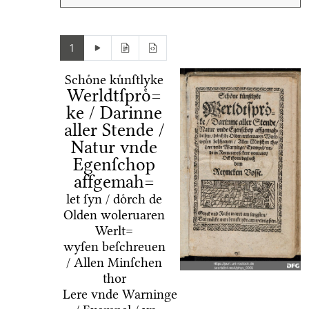
1
Schoͤne kuͤnſtlyke
Werldtſproͤ=
ke / Darinne
aller Stende /
Natur vnde
Egenſchop
affgemah=
let ſyn / doͤrch de
Olden woleruaren
Werlt=
wyſen beſchreuen
/ Allen Minſchen
thor
Lere vnde Warninge