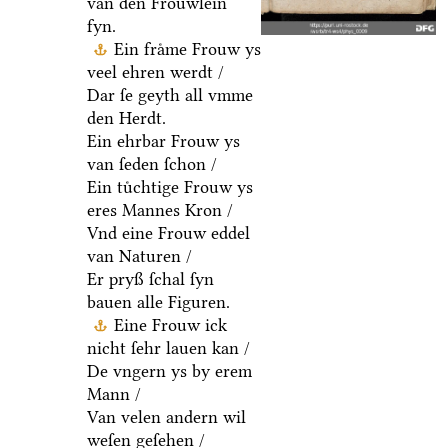
van den Froͤuwlein
fyn.
Ein fraͤme Frouw ys
veel ehren werdt /
Dar ſe geyth all vmme
den Herdt.
Ein ehrbar Frouw ys
van ſeden ſchon /
Ein tuͤchtige Frouw ys
eres Mannes Kron /
Vnd eine Frouw eddel
van Naturen /
Er pryß ſchal ſyn
bauen alle Figuren.
Eine Frouw ick
nicht ſehr lauen kan /
De vngern ys by erem
Mann /
Van velen andern wil
weſen geſehen /