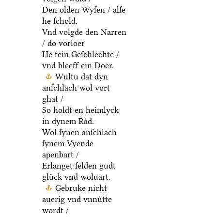
Den olden Wyſen / alſe
he ſchold.
Vnd volgde den Narren
/ do vorloer
He tein Geſchlechte /
vnd bleeff ein Doer.
Wultu dat dyn
anſchlach wol vort
ghat /
So holdt en heimlyck
in dynem Raͤd.
Wol ſynen anſchlach
ſynem Vyende
apenbart /
Erlanget ſelden gudt
gluͤck vnd woluart.
Gebruke nicht
auerig vnd vnnuͤtte
wordt /