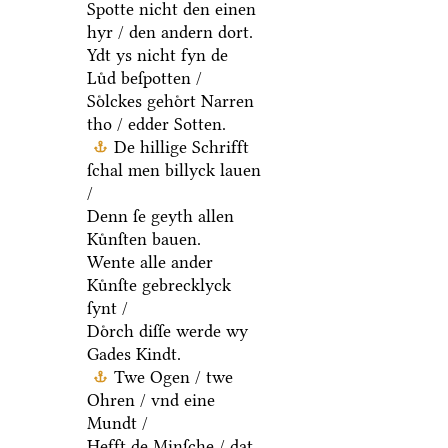
Spotte nicht den einen
hyr / den andern dort.
Ydt ys nicht fyn de
Luͤd beſpotten /
Soͤlckes gehoͤrt Narren
tho / edder Sotten.
De hillige Schrifft
ſchal men billyck lauen
/
Denn ſe geyth allen
Kuͤnſten bauen.
Wente alle ander
Kuͤnſte gebrecklyck
ſynt /
Doͤrch diſſe werde wy
Gades Kindt.
Twe Ogen / twe
Ohren / vnd eine
Mundt /
Hefft de Minſche / dat