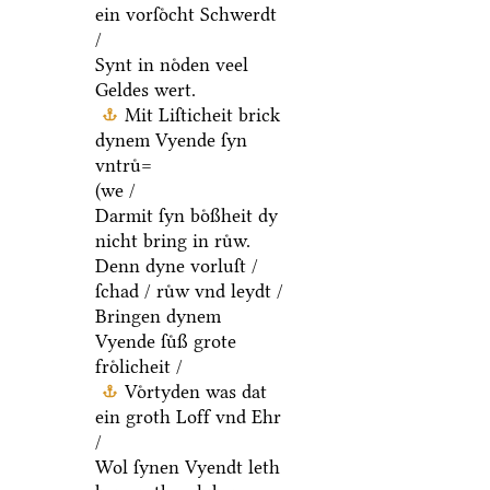
ein vorſoͤcht Schwerdt
/
Synt in noͤden veel
Geldes wert.
Mit Liſticheit brick
dynem Vyende ſyn
vntruͤ=
(we /
Darmit ſyn boͤßheit dy
nicht bring in ruͤw.
Denn dyne vorluſt /
ſchad / ruͤw vnd leydt /
Bringen dynem
Vyende ſuͤß grote
froͤlicheit /
Voͤrtyden was dat
ein groth Loff vnd Ehr
/
Wol ſynen Vyendt leth