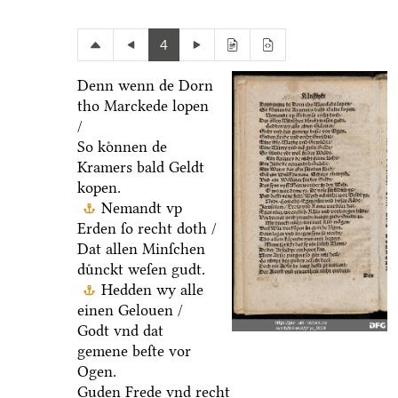
4
Denn wenn de Dorn
tho Marckede lopen
/
So koͤnnen de
Kramers bald Geldt
kopen.
Nemandt vp
Erden ſo recht doth /
Dat allen Minſchen
duͤnckt weſen gudt.
Hedden wy alle
einen Gelouen /
Godt vnd dat
gemene beſte vor
Ogen.
Guden Frede vnd recht