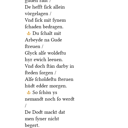
guden raͤdt /
De hefft ſick allein
voͤrgelagen /
Vnd ſick mit ſynem
ſchaden bedragen.
Du ſchalt mit
Arbeyde na Gude
ſtreuen /
Glyck alſe woldeſtu
hyr ewich leeuen.
Vnd doch ſtaͤn darby in
ſteden ſorgen /
Alſe ſcholdeſtu ſteruen
huͤdt edder morgen.
So ſchoͤn ys
nemandt noch ſo werdt
/
De Dodt mackt dat
men ſyner nicht
begert.