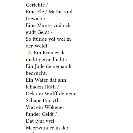
Gerichte /
Eine Ele / Mathe vnd
Gewichte.
Eine Muͤnte vnd ock
gudt Geldt /
So ſtuͤnde ydt wol in
der Weldt.
Ein Kramer de
nicht gerne luͤcht /
Ein Juͤde de nemandt
bedruͤcht.
Ein Water dat ahn
ſchaden fluͤth /
Ock ein Wulff de nene
Schape thoryth.
Vnd ein Woͤkener
ſunder Geldt /
Dat ſynt vyff
Meerwunder in der