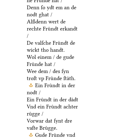
he Fruͤnde hat /
Denn ſo ydt em an de
nodt ghat /
Alßdenn wert de
rechte Fruͤndt erkandt
/
De valſche Fruͤndt de
wickt tho handt.
Wol einem / de gude
Fruͤnde hat /
Wee dem / des ſyn
troſt vp Fruͤnde ſtaͤth.
Ein Fruͤndt in der
nodt /
Ein Fruͤndt in der daͤdt
Vnd ein Fruͤndt achter
ruͤgge /
Vorwar dat ſynt dre
vaſte Bruͤgge.
Gude Fruͤnde vnd