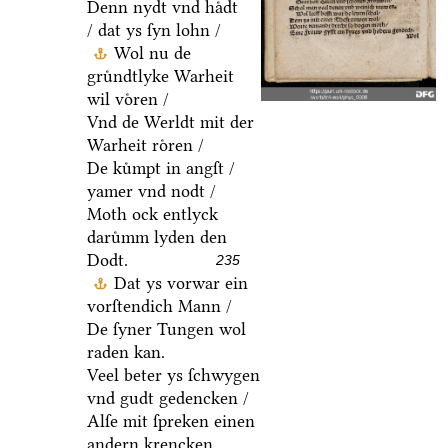
Denn nydt vnd haͤdt
/ dat ys ſyn lohn /
Wol nu de
gruͤndtlyke Warheit
wil voͤren /
Vnd de Werldt mit der
Warheit roͤren /
De kuͤmpt in angſt /
yamer vnd nodt /
Moth ock entlyck
daruͤmm lyden den
Dodt.
235
Dat ys vorwar ein
vorſtendich Mann /
De ſyner Tungen wol
raden kan.
Veel beter ys ſchwygen
vnd gudt gedencken /
Alſe mit ſpreken einen
andern krencken.