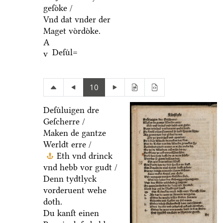
geſoͤke /
Vnd dat vnder der
Maget voͤrdoͤke.
A
Deſuͤl=
v
10
Deſuͤluigen dre
Geſcherre /
Maken de gantze
Werldt erre /
Eth vnd drinck
vnd hebb vor gudt /
Denn tydtlyck
vorderuent wehe
doth.
Du kanſt einen