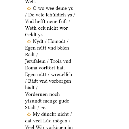
Welt.
O wo wee deme ys
/ De vele ſchuͤldich ys /
Vnd hefft nene friſt /
Weth ock nicht wor
Geldt ys.
Nydt / Homodt /
Egen nuͤtt vnd boͤſen
Raͤdt /
Jeruſalem / Troia vnd
Roma vorſtoͤrt hat.
Egen nuͤtt / wreuelſch
/ Raͤdt vnd vorborgen
haͤdt /
Vorderuen noch
ytzundt menge gude
Stadt / ⁊c.
My duͤnckt nicht /
dat veel Luͤd moͤgen /
Veel Waͤr vorkoͤpen aͤn