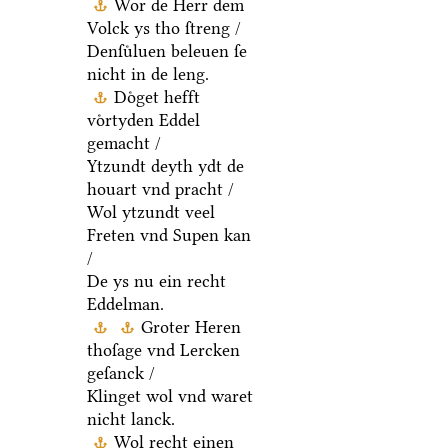
Wor de Herr dem
Volck ys tho ſtreng /
Denſuͤluen beleuen ſe
nicht in de leng.
Doͤget hefft
voͤrtyden Eddel
gemacht /
Ytzundt deyth ydt de
houart vnd pracht /
Wol ytzundt veel
Freten vnd Supen kan
/
De ys nu ein recht
Eddelman.
Groter Heren
thoſage vnd Lercken
geſanck /
Klinget wol vnd waret
nicht lanck.
Wol recht einen