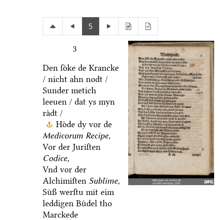
5
3
Den ſoͤke de Krancke
/ nicht ahn nodt /
Sunder metich
leeuen / dat ys myn
raͤdt /
Hoͤde dy vor de
Medicorum Recipe,
Vor der Juriſten
Codice,
Vnd vor der
Alchimiſten
Sublime,
Suͤß werſtu mit eim
leddigen Buͤdel tho
Marckede