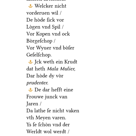
Welcker nicht
vorderuen wil /
De hoͤde ſick vor
Loͤgen vnd Spil /
Vor Kopen vnd ock
Boͤrgeſchop /
Vor Wyuer vnd boͤſer
Geſelſchop.
Jck weth ein Krudt
dat heth
Mala Mulier,
Dar hoͤde dy voͤr
prudenter.
De dar hefft eine
Frouwe junck van
Jaren /
Da lathe ſe nicht vaken
vth Meyen varen.
Ys ſe ſchoͤn vnd der
Werldt wol werdt /