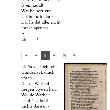
ſy em kundt.
Wat he hoͤrt vnd
dartho ſuͤth klar /
Dat he dat alles nicht
ſpreke apenbar.
A
Js
iiij
8
Ys ydt nicht ein
wunderlyck dinck
voͤran /
Dat de Warheit
nergen blyuen kan.
Wol de Warheit
ſecht / de hefft
nichts daruan /