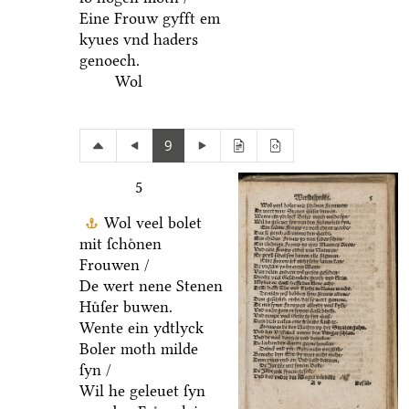
Eine Frouw gyfft em
kyues vnd haders
genoech.
Wol
9
5
Wol veel bolet
mit ſchoͤnen
Frouwen /
De wert nene Stenen
Huͤſer buwen.
Wente ein ydtlyck
Boler moth milde
ſyn /
Wil he geleuet ſyn