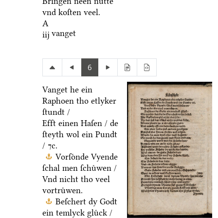
Bringen neen nuͤtte
vnd koſten veel.
A
vanget
iij
6
Vanget he ein
Raphoen tho etlyker
ſtundt /
Efft einen Haſen / de
ſteyth wol ein Pundt
/ ⁊c.
Vorſoͤnde Vyende
ſchal men ſchuͤwen /
Vnd nicht tho veel
vortruͤwen.
Beſchert dy Godt
ein temlyck gluͤck /