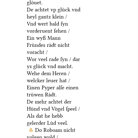
gloͤuet.
De achtet vp gluͤck vnd
heyl gantz klein /
Vnd wert bald ſyn
vorderuent ſehen /
Ein wyß Mann
Fruͤndes raͤdt nicht
voracht /
Wor veel rade ſyn / dar
ys gluͤck vnd macht.
Wehe dem Heren /
welcker leuer hat /
Einen Pyper alſe einen
truͤwen Raͤdt.
De mehr achtet der
Huͤnd vnd Voͤgel ſpeel /
Als dat he hebb
gelerder Luͤd veel.
Do Roboam nicht
volgen wold /