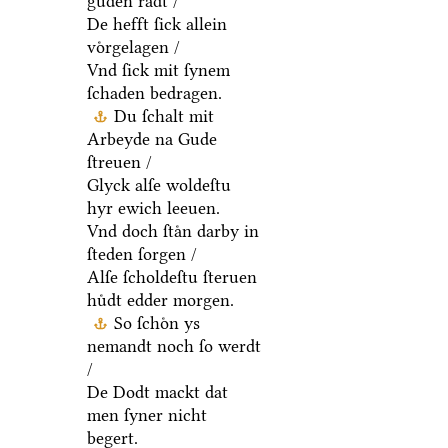
guden raͤdt /
De hefft ſick allein
voͤrgelagen /
Vnd ſick mit ſynem
ſchaden bedragen.
Du ſchalt mit
Arbeyde na Gude
ſtreuen /
Glyck alſe woldeſtu
hyr ewich leeuen.
Vnd doch ſtaͤn darby in
ſteden ſorgen /
Alſe ſcholdeſtu ſteruen
huͤdt edder morgen.
So ſchoͤn ys
nemandt noch ſo werdt
/
De Dodt mackt dat
men ſyner nicht
begert.