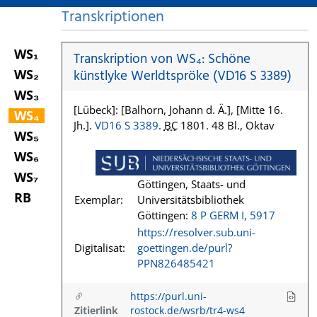
Transkriptionen
WS₁
Transkription von WS₄: Schöne
WS₂
künstlyke Werldtspröke (VD16 S 3389)
WS₃
[Lübeck]: [Balhorn, Johann d. Ä.], [Mitte 16.
WS₄
Jh.].
VD16 S 3389
.
BC
1801. 48 Bl., Oktav
WS₅
WS₆
WS₇
Göttingen, Staats- und
RB
Exemplar:
Universitätsbibliothek
Göttingen:
8 P GERM I, 5917
https://resolver.sub.uni-
Digitalisat:
goettingen.de/purl?
PPN826485421
https://purl.uni-
Zitierlink
rostock.de/wsrb/tr4-ws4