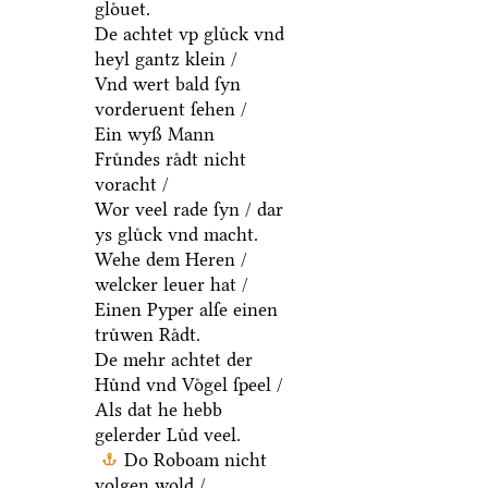
gloͤuet.
De achtet vp gluͤck vnd
heyl gantz klein /
Vnd wert bald ſyn
vorderuent ſehen /
Ein wyß Mann
Fruͤndes raͤdt nicht
voracht /
Wor veel rade ſyn / dar
ys gluͤck vnd macht.
Wehe dem Heren /
welcker leuer hat /
Einen Pyper alſe einen
truͤwen Raͤdt.
De mehr achtet der
Huͤnd vnd Voͤgel ſpeel /
Als dat he hebb
gelerder Luͤd veel.
Do Roboam nicht
volgen wold /