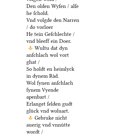
Den olden Wyſen / alſe
he ſchold.
Vnd volgde den Narren
/ do vorloer
He tein Geſchlechte /
vnd bleeff ein Doer.
Wultu dat dyn
anſchlach wol vort
ghat /
So holdt en heimlyck
in dynem Raͤd.
Wol ſynen anſchlach
ſynem Vyende
apenbart /
Erlanget ſelden gudt
gluͤck vnd woluart.
Gebruke nicht
auerig vnd vnnuͤtte
wordt /