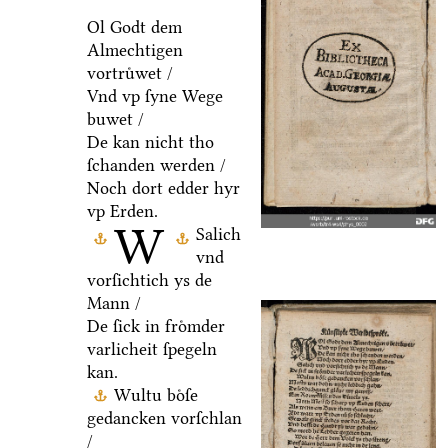
Ol Godt dem
Almechtigen
vortruͤwet /
Vnd vp ſyne Wege
buwet /
De kan nicht tho
ſchanden werden /
Noch dort edder hyr
vp Erden.
W
Salich
vnd
vorſichtich ys de
Mann /
De ſick in froͤmder
varlicheit ſpegeln
kan.
Wultu boͤſe
gedancken vorſchlan
/