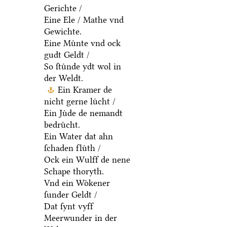
Gerichte /
Eine Ele / Mathe vnd
Gewichte.
Eine Muͤnte vnd ock
gudt Geldt /
So ſtuͤnde ydt wol in
der Weldt.
Ein Kramer de
nicht gerne luͤcht /
Ein Juͤde de nemandt
bedruͤcht.
Ein Water dat ahn
ſchaden fluͤth /
Ock ein Wulff de nene
Schape thoryth.
Vnd ein Woͤkener
ſunder Geldt /
Dat ſynt vyff
Meerwunder in der