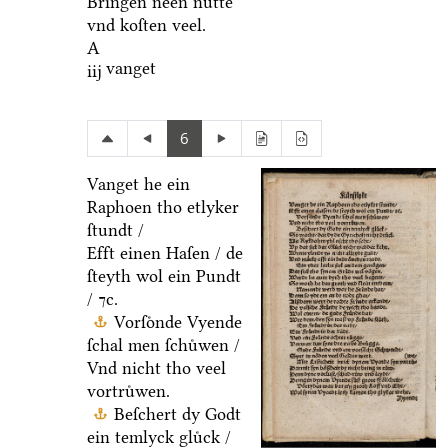
Bringen neen nuͤtte
vnd koſten veel.
A
vanget
iij
6
Vanget he ein
Raphoen tho etlyker
ſtundt /
Efft einen Haſen / de
ſteyth wol ein Pundt
/ ⁊c.
Vorſoͤnde Vyende
ſchal men ſchuͤwen /
Vnd nicht tho veel
vortruͤwen.
Beſchert dy Godt
ein temlyck gluͤck /