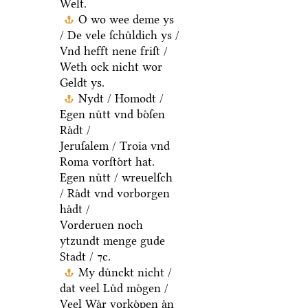
Welt.
O wo wee deme ys
/ De vele ſchuͤldich ys /
Vnd hefft nene friſt /
Weth ock nicht wor
Geldt ys.
Nydt / Homodt /
Egen nuͤtt vnd boͤſen
Raͤdt /
Jeruſalem / Troia vnd
Roma vorſtoͤrt hat.
Egen nuͤtt / wreuelſch
/ Raͤdt vnd vorborgen
haͤdt /
Vorderuen noch
ytzundt menge gude
Stadt / ⁊c.
My duͤnckt nicht /
dat veel Luͤd moͤgen /
Veel Waͤr vorkoͤpen aͤn