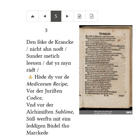
5
3
Den ſoͤke de Krancke
/ nicht ahn nodt /
Sunder metich
leeuen / dat ys myn
raͤdt /
Hoͤde dy vor de
Medicorum Recipe,
Vor der Juriſten
Codice,
Vnd vor der
Alchimiſten
Sublime,
Suͤß werſtu mit eim
leddigen Buͤdel tho
Marckede