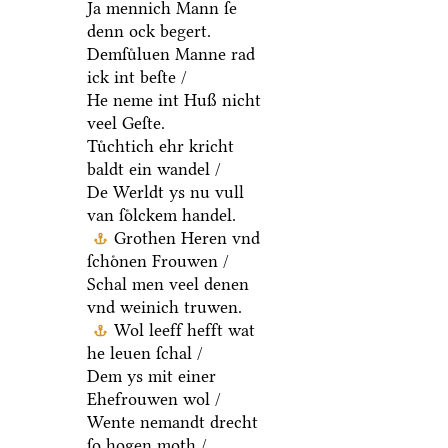
Ja mennich Mann ſe
denn ock begert.
Demſuͤluen Manne rad
ick int beſte /
He neme int Huß nicht
veel Geſte.
Tuͤchtich ehr kricht
baldt ein wandel /
De Werldt ys nu vull
van ſoͤlckem handel.
Grothen Heren vnd
ſchoͤnen Frouwen /
Schal men veel denen
vnd weinich truwen.
Wol leeff hefft wat
he leuen ſchal /
Dem ys mit einer
Ehefrouwen wol /
Wente nemandt drecht
ſo hogen moth /