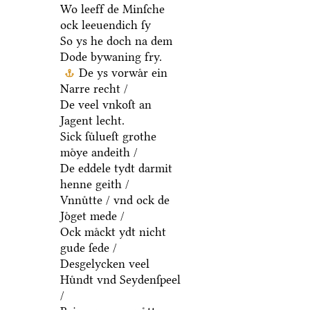
Wo leeff de Minſche
ock leeuendich ſy
So ys he doch na dem
Dode bywaning fry.
De ys vorwaͤr ein
Narre recht /
De veel vnkoſt an
Jagent lecht.
Sick ſuͤlueſt grothe
moͤye andeith /
De eddele tydt darmit
henne geith /
Vnnuͤtte / vnd ock de
Joͤget mede /
Ock maͤckt ydt nicht
gude ſede /
Desgelycken veel
Huͤndt vnd Seydenſpeel
/