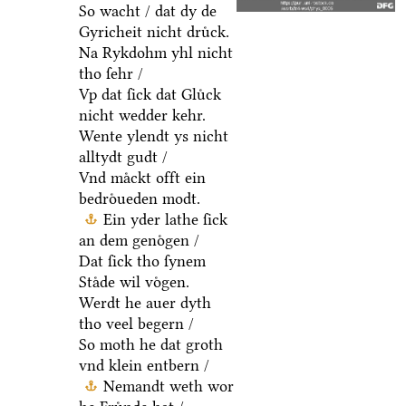
So wacht / dat dy de
Gyricheit nicht druͤck.
Na Rykdohm yhl nicht
tho ſehr /
Vp dat ſick dat Gluͤck
nicht wedder kehr.
Wente ylendt ys nicht
alltydt gudt /
Vnd maͤckt offt ein
bedroͤueden modt.
Ein yder lathe ſick
an dem genoͤgen /
Dat ſick tho ſynem
Staͤde wil voͤgen.
Werdt he auer dyth
tho veel begern /
So moth he dat groth
vnd klein entbern /
Nemandt weth wor