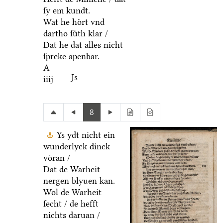
ſy em kundt.
Wat he hoͤrt vnd
dartho ſuͤth klar /
Dat he dat alles nicht
ſpreke apenbar.
A
Js
iiij
8
Ys ydt nicht ein
wunderlyck dinck
voͤran /
Dat de Warheit
nergen blyuen kan.
Wol de Warheit
ſecht / de hefft
nichts daruan /