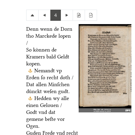
4
Denn wenn de Dorn
tho Marckede lopen
/
So koͤnnen de
Kramers bald Geldt
kopen.
Nemandt vp
Erden ſo recht doth /
Dat allen Minſchen
duͤnckt weſen gudt.
Hedden wy alle
einen Gelouen /
Godt vnd dat
gemene beſte vor
Ogen.
Guden Frede vnd recht