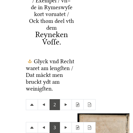
/ Exempel / vn=
de in Rymeswyſe
kort voruatet /
Ock thom deel vth
dem
Reyneken
Voſſe.
Glyck vnd Recht
waret am lengſten /
Dat maͤckt men
bruckt ydt am
weinigſten.
2
3