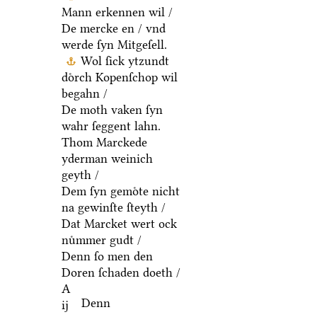
Mann erkennen wil /
De mercke en / vnd
werde ſyn Mitgeſell.
Wol ſick ytzundt
doͤrch Kopenſchop wil
begahn /
De moth vaken ſyn
wahr ſeggent lahn.
Thom Marckede
yderman weinich
geyth /
Dem ſyn gemoͤte nicht
na gewinſte ſteyth /
Dat Marcket wert ock
nuͤmmer gudt /
Denn ſo men den
Doren ſchaden doeth /
A
Denn
ij