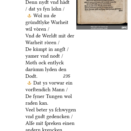
Denn nydt vnd haͤdt
/ dat ys ſyn lohn /
Wol nu de
gruͤndtlyke Warheit
wil voͤren /
Vnd de Werldt mit der
Warheit roͤren /
De kuͤmpt in angſt /
yamer vnd nodt /
Moth ock entlyck
daruͤmm lyden den
Dodt.
235
Dat ys vorwar ein
vorſtendich Mann /
De ſyner Tungen wol
raden kan.
Veel beter ys ſchwygen
vnd gudt gedencken /
Alſe mit ſpreken einen
andern krencken.