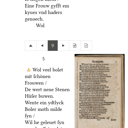
Eine Frouw gyfft em
kyues vnd haders
genoech.
Wol
9
5
Wol veel bolet
mit ſchoͤnen
Frouwen /
De wert nene Stenen
Huͤſer buwen.
Wente ein ydtlyck
Boler moth milde
ſyn /
Wil he geleuet ſyn