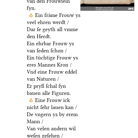
van den Froͤuwlein
fyn.
Ein fraͤme Frouw ys
veel ehren werdt /
Dar ſe geyth all vmme
den Herdt.
Ein ehrbar Frouw ys
van ſeden ſchon /
Ein tuͤchtige Frouw ys
eres Mannes Kron /
Vnd eine Frouw eddel
van Naturen /
Er pryß ſchal ſyn
bauen alle Figuren.
Eine Frouw ick
nicht ſehr lauen kan /
De vngern ys by erem
Mann /
Van velen andern wil
weſen geſehen /