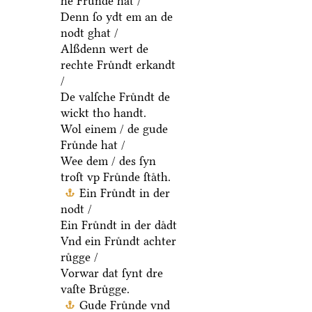
he Fruͤnde hat /
Denn ſo ydt em an de
nodt ghat /
Alßdenn wert de
rechte Fruͤndt erkandt
/
De valſche Fruͤndt de
wickt tho handt.
Wol einem / de gude
Fruͤnde hat /
Wee dem / des ſyn
troſt vp Fruͤnde ſtaͤth.
Ein Fruͤndt in der
nodt /
Ein Fruͤndt in der daͤdt
Vnd ein Fruͤndt achter
ruͤgge /
Vorwar dat ſynt dre
vaſte Bruͤgge.
Gude Fruͤnde vnd