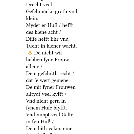
Drecht veel
Geſchmuͤcke groth vnd
klein.
Mydet er Huß / hefft
des klene acht /
Diſſe hefft Ehr vnd
Tucht in klener wacht.
De nicht wil
hebben ſyne Frouw
allene /
Dem geſchuͤth recht /
dat ſe wert gemene.
De mit ſyner Frouwen
alltydt veel kyfft /
Vnd nicht gern in
ſynem Huſe blyfft.
Vnd nimpt veel Geſte
in ſyn Huß /
Dem bith vaken eine