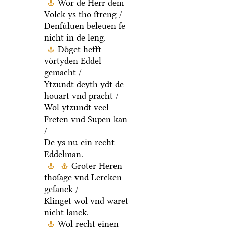
Wor de Herr dem
Volck ys tho ſtreng /
Denſuͤluen beleuen ſe
nicht in de leng.
Doͤget hefft
voͤrtyden Eddel
gemacht /
Ytzundt deyth ydt de
houart vnd pracht /
Wol ytzundt veel
Freten vnd Supen kan
/
De ys nu ein recht
Eddelman.
Groter Heren
thoſage vnd Lercken
geſanck /
Klinget wol vnd waret
nicht lanck.
Wol recht einen