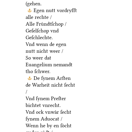
(gehen.
Egen nutt vordryfft
alle rechte /
Alle Fruͤndtſchop /
Geſelſchop vnd
Geſchlechte.
Vnd wenn de egen
nutt nicht weer /
So weer dat
Euangelium nemandt
tho ſchwer.
De ſynem Arſten
de Warheit nicht ſecht
/
Vnd ſynem Preſter
bichtet vnrecht.
Vnd ock vnwaͤr ſecht
ſynem Aduocat /
Wenn he by en ſoͤcht