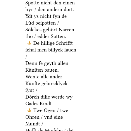
Spotte nicht den einen
hyr / den andern dort.
Ydt ys nicht fyn de
Luͤd beſpotten /
Soͤlckes gehoͤrt Narren
tho / edder Sotten.
De hillige Schrifft
ſchal men billyck lauen
/
Denn ſe geyth allen
Kuͤnſten bauen.
Wente alle ander
Kuͤnſte gebrecklyck
ſynt /
Doͤrch diſſe werde wy
Gades Kindt.
Twe Ogen / twe
Ohren / vnd eine
Mundt /
Hefft de Minſche / dat