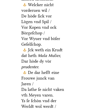
Welcker nicht
vorderuen wil /
De hoͤde ſick vor
Loͤgen vnd Spil /
Vor Kopen vnd ock
Boͤrgeſchop /
Vor Wyuer vnd boͤſer
Geſelſchop.
Jck weth ein Krudt
dat heth
Mala Mulier,
Dar hoͤde dy voͤr
prudenter.
De dar hefft eine
Frouwe junck van
Jaren /
Da lathe ſe nicht vaken
vth Meyen varen.
Ys ſe ſchoͤn vnd der
Werldt wol werdt /