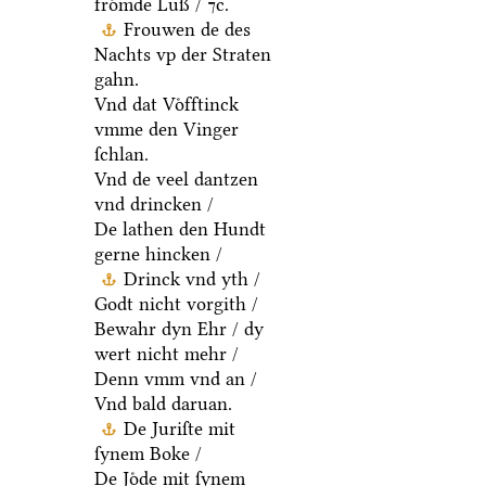
froͤmde Luß / ⁊c.
Frouwen de des
Nachts vp der Straten
gahn.
Vnd dat Voͤfftinck
vmme den Vinger
ſchlan.
Vnd de veel dantzen
vnd drincken /
De lathen den Hundt
gerne hincken /
Drinck vnd yth /
Godt nicht vorgith /
Bewahr dyn Ehr / dy
wert nicht mehr /
Denn vmm vnd an /
Vnd bald daruan.
De Juriſte mit
ſynem Boke /
De Joͤde mit ſynem