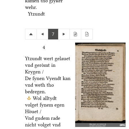
kamen tho glyker
wehr.
Ytzundt
7
4
Ytzundt wert gelauet
vnd geroͤmt in
Krygen /
De ſynen Vyendt kan
vnd weth tho
bedregen.
Wol alltydt
volget ſynem egen
Hoͤuet /
Vnd gudem rade
nicht volget vnd