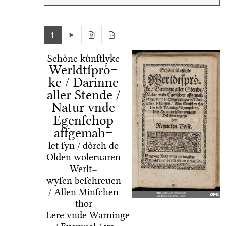
1
Schoͤne kuͤnſtlyke
Werldtſproͤ=
ke / Darinne
aller Stende /
Natur vnde
Egenſchop
affgemah=
let ſyn / doͤrch de
Olden woleruaren
Werlt=
wyſen beſchreuen
/ Allen Minſchen
thor
Lere vnde Warninge