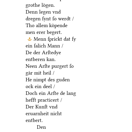
grothe loͤgen.
Denn legen vnd
dregen ſynt ſo werdt /
Tho allem koͤpende
men erer begert.
Menn ſprickt dat ſy
ein ſalich Mann /
De der Arſtedye
entberen kan.
Neen Arſte purgert ſo
gaͤr mit heil /
He nimpt des guden
ock ein deel /
Doch ein Arſte de lang
hefft practicert /
Der Kunſt vnd
eruarnheit nicht
entbert.
Den