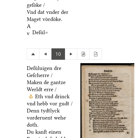
geſoͤke /
Vnd dat vnder der
Maget voͤrdoͤke.
A
Deſuͤl=
v
10
Deſuͤluigen dre
Geſcherre /
Maken de gantze
Werldt erre /
Eth vnd drinck
vnd hebb vor gudt /
Denn tydtlyck
vorderuent wehe
doth.
Du kanſt einen