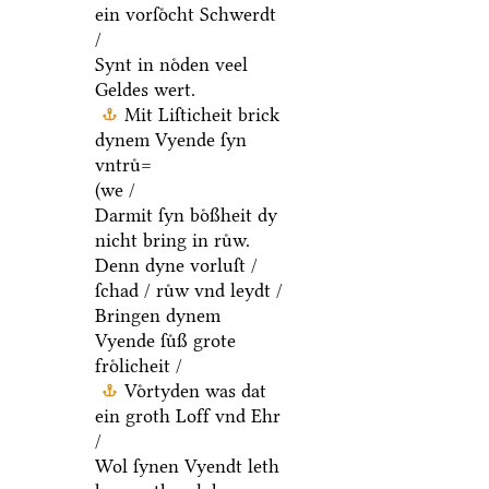
ein vorſoͤcht Schwerdt
/
Synt in noͤden veel
Geldes wert.
Mit Liſticheit brick
dynem Vyende ſyn
vntruͤ=
(we /
Darmit ſyn boͤßheit dy
nicht bring in ruͤw.
Denn dyne vorluſt /
ſchad / ruͤw vnd leydt /
Bringen dynem
Vyende ſuͤß grote
froͤlicheit /
Voͤrtyden was dat
ein groth Loff vnd Ehr
/
Wol ſynen Vyendt leth