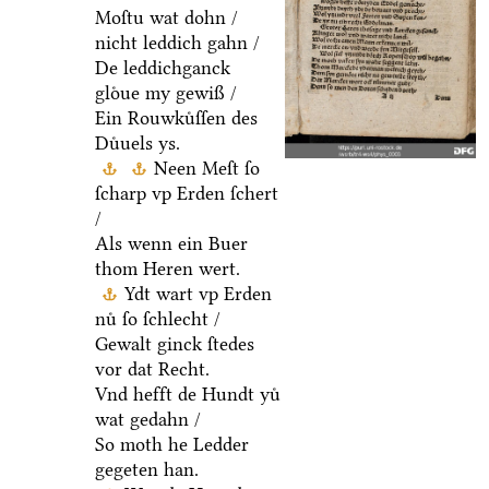
Moſtu wat dohn /
nicht leddich gahn /
De leddichganck
gloͤue my gewiß /
Ein Rouwkuͤſſen des
Duͤuels ys.
Neen Meſt ſo
ſcharp vp Erden ſchert
/
Als wenn ein Buer
thom Heren wert.
Ydt wart vp Erden
nuͤ ſo ſchlecht /
Gewalt ginck ſtedes
vor dat Recht.
Vnd hefft de Hundt yuͤ
wat gedahn /
So moth he Ledder
gegeten han.