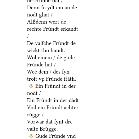
he Fruͤnde hat /
Denn ſo ydt em an de
nodt ghat /
Alßdenn wert de
rechte Fruͤndt erkandt
/
De valſche Fruͤndt de
wickt tho handt.
Wol einem / de gude
Fruͤnde hat /
Wee dem / des ſyn
troſt vp Fruͤnde ſtaͤth.
Ein Fruͤndt in der
nodt /
Ein Fruͤndt in der daͤdt
Vnd ein Fruͤndt achter
ruͤgge /
Vorwar dat ſynt dre
vaſte Bruͤgge.
Gude Fruͤnde vnd