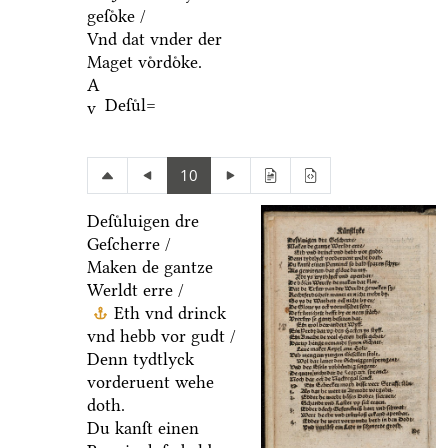
geſoͤke /
Vnd dat vnder der
Maget voͤrdoͤke.
A
Deſuͤl=
v
10
Deſuͤluigen dre
Geſcherre /
Maken de gantze
Werldt erre /
Eth vnd drinck
vnd hebb vor gudt /
Denn tydtlyck
vorderuent wehe
doth.
Du kanſt einen