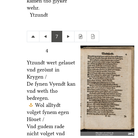
kamen tho glyker
wehr.
Ytzundt
7
4
Ytzundt wert gelauet
vnd geroͤmt in
Krygen /
De ſynen Vyendt kan
vnd weth tho
bedregen.
Wol alltydt
volget ſynem egen
Hoͤuet /
Vnd gudem rade
nicht volget vnd