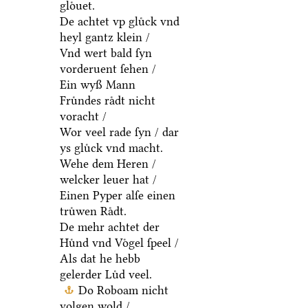
gloͤuet.
De achtet vp gluͤck vnd
heyl gantz klein /
Vnd wert bald ſyn
vorderuent ſehen /
Ein wyß Mann
Fruͤndes raͤdt nicht
voracht /
Wor veel rade ſyn / dar
ys gluͤck vnd macht.
Wehe dem Heren /
welcker leuer hat /
Einen Pyper alſe einen
truͤwen Raͤdt.
De mehr achtet der
Huͤnd vnd Voͤgel ſpeel /
Als dat he hebb
gelerder Luͤd veel.
Do Roboam nicht
volgen wold /