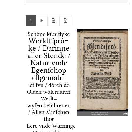
1
Schoͤne kuͤnſtlyke
Werldtſproͤ=
ke / Darinne
aller Stende /
Natur vnde
Egenſchop
affgemah=
let ſyn / doͤrch de
Olden woleruaren
Werlt=
wyſen beſchreuen
/ Allen Minſchen
thor
Lere vnde Warninge