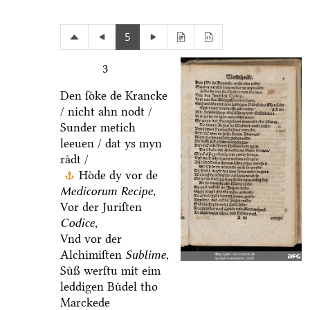
5
3
Den ſoͤke de Krancke
/ nicht ahn nodt /
Sunder metich
leeuen / dat ys myn
raͤdt /
Hoͤde dy vor de
Medicorum Recipe,
Vor der Juriſten
Codice,
Vnd vor der
Alchimiſten
Sublime,
Suͤß werſtu mit eim
leddigen Buͤdel tho
Marckede