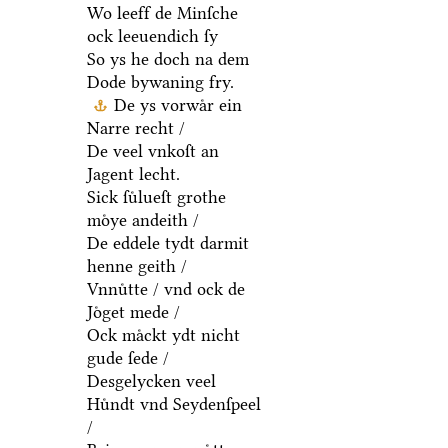
Wo leeff de Minſche
ock leeuendich ſy
So ys he doch na dem
Dode bywaning fry.
De ys vorwaͤr ein
Narre recht /
De veel vnkoſt an
Jagent lecht.
Sick ſuͤlueſt grothe
moͤye andeith /
De eddele tydt darmit
henne geith /
Vnnuͤtte / vnd ock de
Joͤget mede /
Ock maͤckt ydt nicht
gude ſede /
Desgelycken veel
Huͤndt vnd Seydenſpeel
/