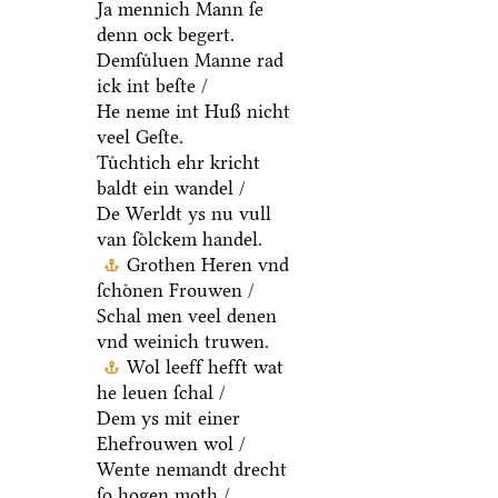
Ja mennich Mann ſe
denn ock begert.
Demſuͤluen Manne rad
ick int beſte /
He neme int Huß nicht
veel Geſte.
Tuͤchtich ehr kricht
baldt ein wandel /
De Werldt ys nu vull
van ſoͤlckem handel.
Grothen Heren vnd
ſchoͤnen Frouwen /
Schal men veel denen
vnd weinich truwen.
Wol leeff hefft wat
he leuen ſchal /
Dem ys mit einer
Ehefrouwen wol /
Wente nemandt drecht
ſo hogen moth /