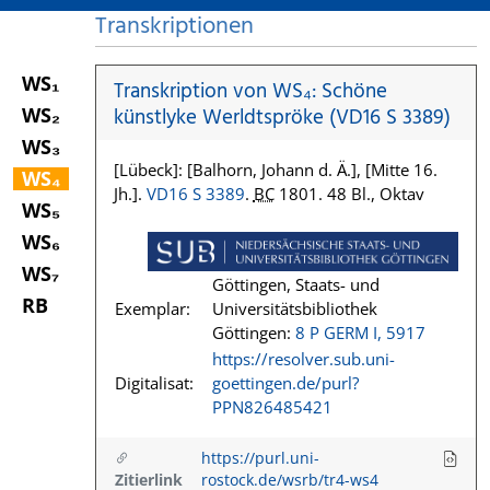
Transkriptionen
WS₁
Transkription von WS₄: Schöne
WS₂
künstlyke Werldtspröke (VD16 S 3389)
WS₃
[Lübeck]: [Balhorn, Johann d. Ä.], [Mitte 16.
WS₄
Jh.].
VD16 S 3389
.
BC
1801. 48 Bl., Oktav
WS₅
WS₆
WS₇
Göttingen, Staats- und
RB
Exemplar:
Universitätsbibliothek
Göttingen:
8 P GERM I, 5917
https://resolver.sub.uni-
Digitalisat:
goettingen.de/purl?
PPN826485421
https://purl.uni-
Zitierlink
rostock.de/wsrb/tr4-ws4