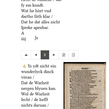
ſy em kundt.
Wat he hoͤrt vnd
dartho ſuͤth klar /
Dat he dat alles nicht
ſpreke apenbar.
A
Js
iiij
8
Ys ydt nicht ein
wunderlyck dinck
voͤran /
Dat de Warheit
nergen blyuen kan.
Wol de Warheit
ſecht / de hefft
nichts daruan /