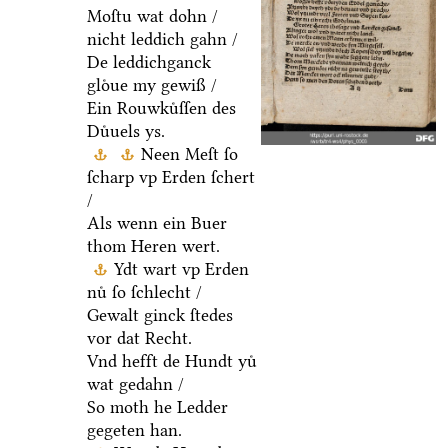
Moſtu wat dohn /
nicht leddich gahn /
De leddichganck
gloͤue my gewiß /
Ein Rouwkuͤſſen des
Duͤuels ys.
Neen Meſt ſo
ſcharp vp Erden ſchert
/
Als wenn ein Buer
thom Heren wert.
Ydt wart vp Erden
nuͤ ſo ſchlecht /
Gewalt ginck ſtedes
vor dat Recht.
Vnd hefft de Hundt yuͤ
wat gedahn /
So moth he Ledder
gegeten han.