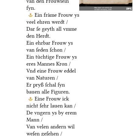
van den Froͤuwlein
fyn.
Ein fraͤme Frouw ys
veel ehren werdt /
Dar ſe geyth all vmme
den Herdt.
Ein ehrbar Frouw ys
van ſeden ſchon /
Ein tuͤchtige Frouw ys
eres Mannes Kron /
Vnd eine Frouw eddel
van Naturen /
Er pryß ſchal ſyn
bauen alle Figuren.
Eine Frouw ick
nicht ſehr lauen kan /
De vngern ys by erem
Mann /
Van velen andern wil
weſen geſehen /