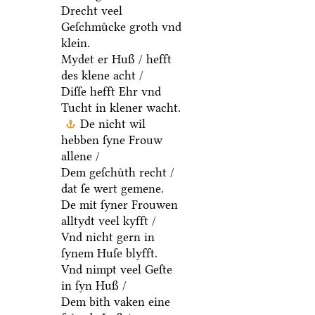
Drecht veel
Geſchmuͤcke groth vnd
klein.
Mydet er Huß / hefft
des klene acht /
Diſſe hefft Ehr vnd
Tucht in klener wacht.
De nicht wil
hebben ſyne Frouw
allene /
Dem geſchuͤth recht /
dat ſe wert gemene.
De mit ſyner Frouwen
alltydt veel kyfft /
Vnd nicht gern in
ſynem Huſe blyfft.
Vnd nimpt veel Geſte
in ſyn Huß /
Dem bith vaken eine