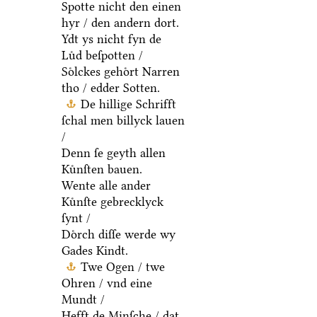
Spotte nicht den einen
hyr / den andern dort.
Ydt ys nicht fyn de
Luͤd beſpotten /
Soͤlckes gehoͤrt Narren
tho / edder Sotten.
De hillige Schrifft
ſchal men billyck lauen
/
Denn ſe geyth allen
Kuͤnſten bauen.
Wente alle ander
Kuͤnſte gebrecklyck
ſynt /
Doͤrch diſſe werde wy
Gades Kindt.
Twe Ogen / twe
Ohren / vnd eine
Mundt /
Hefft de Minſche / dat