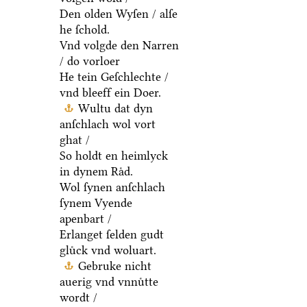
Den olden Wyſen / alſe
he ſchold.
Vnd volgde den Narren
/ do vorloer
He tein Geſchlechte /
vnd bleeff ein Doer.
Wultu dat dyn
anſchlach wol vort
ghat /
So holdt en heimlyck
in dynem Raͤd.
Wol ſynen anſchlach
ſynem Vyende
apenbart /
Erlanget ſelden gudt
gluͤck vnd woluart.
Gebruke nicht
auerig vnd vnnuͤtte
wordt /