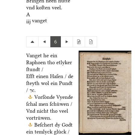
Bringen neen nuͤtte
vnd koſten veel.
A
vanget
iij
6
Vanget he ein
Raphoen tho etlyker
ſtundt /
Efft einen Haſen / de
ſteyth wol ein Pundt
/ ⁊c.
Vorſoͤnde Vyende
ſchal men ſchuͤwen /
Vnd nicht tho veel
vortruͤwen.
Beſchert dy Godt
ein temlyck gluͤck /