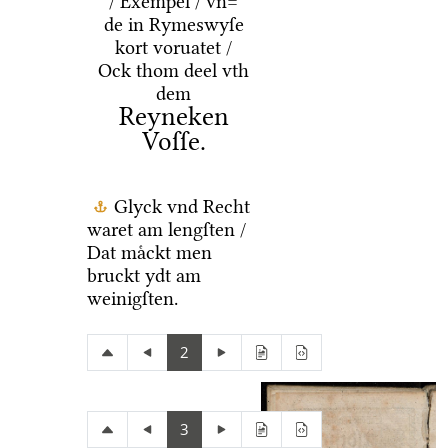
/ Exempel / vn=
de in Rymeswyſe
kort voruatet /
Ock thom deel vth
dem
Reyneken
Voſſe.
Glyck vnd Recht
waret am lengſten /
Dat maͤckt men
bruckt ydt am
weinigſten.
2
3