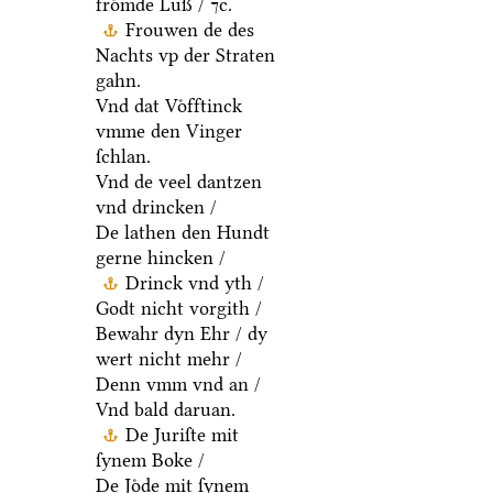
froͤmde Luß / ⁊c.
Frouwen de des
Nachts vp der Straten
gahn.
Vnd dat Voͤfftinck
vmme den Vinger
ſchlan.
Vnd de veel dantzen
vnd drincken /
De lathen den Hundt
gerne hincken /
Drinck vnd yth /
Godt nicht vorgith /
Bewahr dyn Ehr / dy
wert nicht mehr /
Denn vmm vnd an /
Vnd bald daruan.
De Juriſte mit
ſynem Boke /
De Joͤde mit ſynem