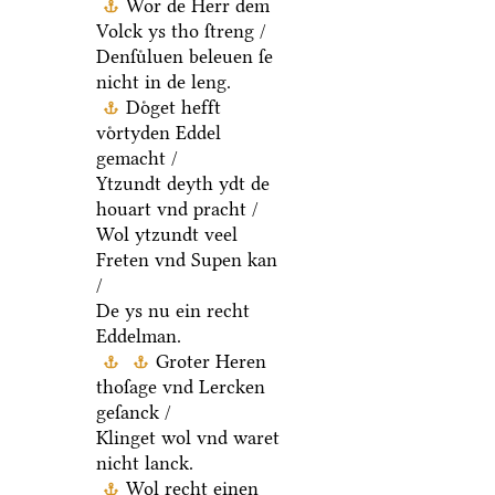
Wor de Herr dem
Volck ys tho ſtreng /
Denſuͤluen beleuen ſe
nicht in de leng.
Doͤget hefft
voͤrtyden Eddel
gemacht /
Ytzundt deyth ydt de
houart vnd pracht /
Wol ytzundt veel
Freten vnd Supen kan
/
De ys nu ein recht
Eddelman.
Groter Heren
thoſage vnd Lercken
geſanck /
Klinget wol vnd waret
nicht lanck.
Wol recht einen