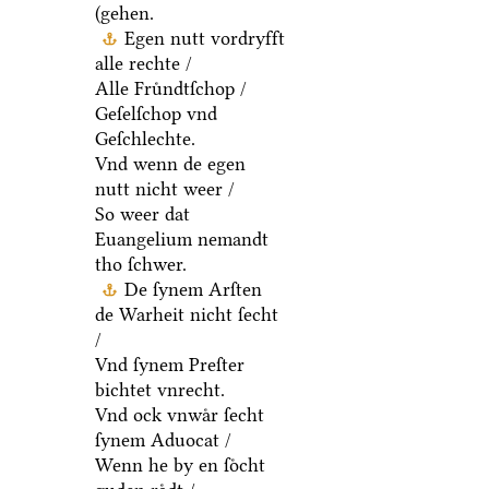
(gehen.
Egen nutt vordryfft
alle rechte /
Alle Fruͤndtſchop /
Geſelſchop vnd
Geſchlechte.
Vnd wenn de egen
nutt nicht weer /
So weer dat
Euangelium nemandt
tho ſchwer.
De ſynem Arſten
de Warheit nicht ſecht
/
Vnd ſynem Preſter
bichtet vnrecht.
Vnd ock vnwaͤr ſecht
ſynem Aduocat /
Wenn he by en ſoͤcht