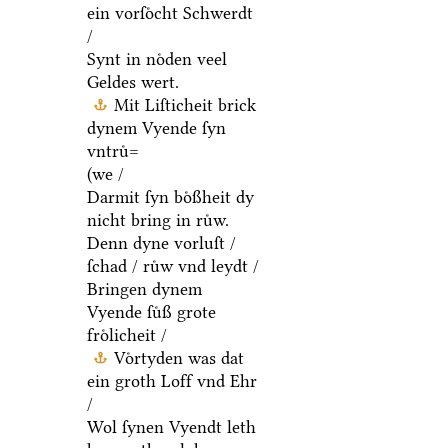
ein vorſoͤcht Schwerdt
/
Synt in noͤden veel
Geldes wert.
Mit Liſticheit brick
dynem Vyende ſyn
vntruͤ=
(we /
Darmit ſyn boͤßheit dy
nicht bring in ruͤw.
Denn dyne vorluſt /
ſchad / ruͤw vnd leydt /
Bringen dynem
Vyende ſuͤß grote
froͤlicheit /
Voͤrtyden was dat
ein groth Loff vnd Ehr
/
Wol ſynen Vyendt leth