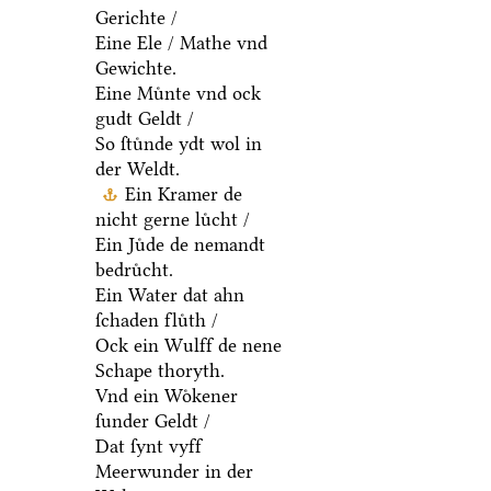
Gerichte /
Eine Ele / Mathe vnd
Gewichte.
Eine Muͤnte vnd ock
gudt Geldt /
So ſtuͤnde ydt wol in
der Weldt.
Ein Kramer de
nicht gerne luͤcht /
Ein Juͤde de nemandt
bedruͤcht.
Ein Water dat ahn
ſchaden fluͤth /
Ock ein Wulff de nene
Schape thoryth.
Vnd ein Woͤkener
ſunder Geldt /
Dat ſynt vyff
Meerwunder in der