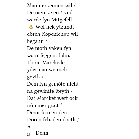
Mann erkennen wil /
De mercke en / vnd
werde ſyn Mitgeſell.
Wol ſick ytzundt
doͤrch Kopenſchop wil
begahn /
De moth vaken ſyn
wahr ſeggent lahn.
Thom Marckede
yderman weinich
geyth /
Dem ſyn gemoͤte nicht
na gewinſte ſteyth /
Dat Marcket wert ock
nuͤmmer gudt /
Denn ſo men den
Doren ſchaden doeth /
A
Denn
ij