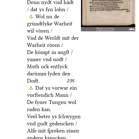
Denn nydt vnd haͤdt
/ dat ys ſyn lohn /
Wol nu de
gruͤndtlyke Warheit
wil voͤren /
Vnd de Werldt mit der
Warheit roͤren /
De kuͤmpt in angſt /
yamer vnd nodt /
Moth ock entlyck
daruͤmm lyden den
Dodt.
235
Dat ys vorwar ein
vorſtendich Mann /
De ſyner Tungen wol
raden kan.
Veel beter ys ſchwygen
vnd gudt gedencken /
Alſe mit ſpreken einen
andern krencken.