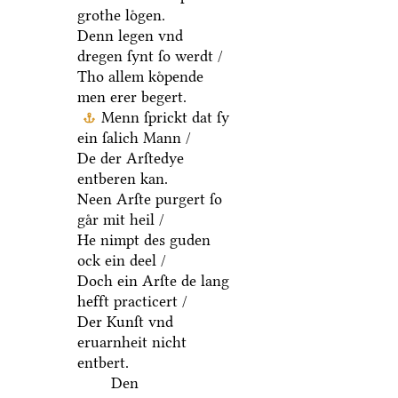
grothe loͤgen.
Denn legen vnd
dregen ſynt ſo werdt /
Tho allem koͤpende
men erer begert.
Menn ſprickt dat ſy
ein ſalich Mann /
De der Arſtedye
entberen kan.
Neen Arſte purgert ſo
gaͤr mit heil /
He nimpt des guden
ock ein deel /
Doch ein Arſte de lang
hefft practicert /
Der Kunſt vnd
eruarnheit nicht
entbert.
Den