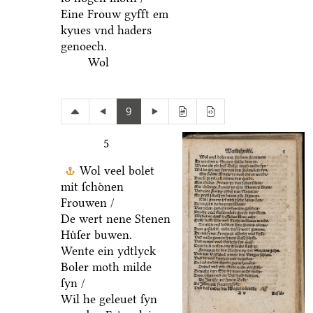
Eine Frouw gyfft em
kyues vnd haders
genoech.
Wol
9
5
Wol veel bolet
mit ſchoͤnen
Frouwen /
De wert nene Stenen
Huͤſer buwen.
Wente ein ydtlyck
Boler moth milde
ſyn /
Wil he geleuet ſyn