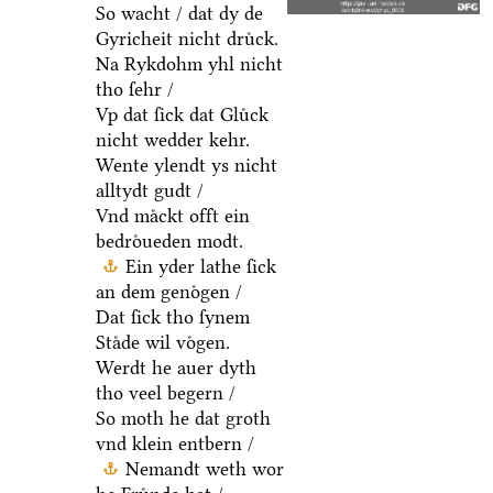
So wacht / dat dy de
Gyricheit nicht druͤck.
Na Rykdohm yhl nicht
tho ſehr /
Vp dat ſick dat Gluͤck
nicht wedder kehr.
Wente ylendt ys nicht
alltydt gudt /
Vnd maͤckt offt ein
bedroͤueden modt.
Ein yder lathe ſick
an dem genoͤgen /
Dat ſick tho ſynem
Staͤde wil voͤgen.
Werdt he auer dyth
tho veel begern /
So moth he dat groth
vnd klein entbern /
Nemandt weth wor