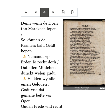
4
Denn wenn de Dorn
tho Marckede lopen
/
So koͤnnen de
Kramers bald Geldt
kopen.
Nemandt vp
Erden ſo recht doth /
Dat allen Minſchen
duͤnckt weſen gudt.
Hedden wy alle
einen Gelouen /
Godt vnd dat
gemene beſte vor
Ogen.
Guden Frede vnd recht