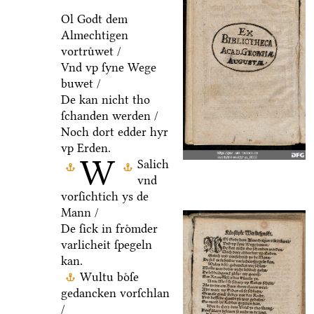
Ol Godt dem
Almechtigen
vortruͤwet /
Vnd vp ſyne Wege
buwet /
De kan nicht tho
ſchanden werden /
Noch dort edder hyr
vp Erden.
W
Salich
vnd
vorſichtich ys de
Mann /
De ſick in froͤmder
varlicheit ſpegeln
kan.
Wultu boͤſe
gedancken vorſchlan
/