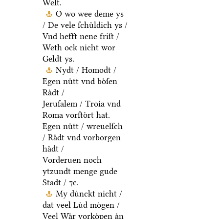
Welt.
O wo wee deme ys
/ De vele ſchuͤldich ys /
Vnd hefft nene friſt /
Weth ock nicht wor
Geldt ys.
Nydt / Homodt /
Egen nuͤtt vnd boͤſen
Raͤdt /
Jeruſalem / Troia vnd
Roma vorſtoͤrt hat.
Egen nuͤtt / wreuelſch
/ Raͤdt vnd vorborgen
haͤdt /
Vorderuen noch
ytzundt menge gude
Stadt / ⁊c.
My duͤnckt nicht /
dat veel Luͤd moͤgen /
Veel Waͤr vorkoͤpen aͤn