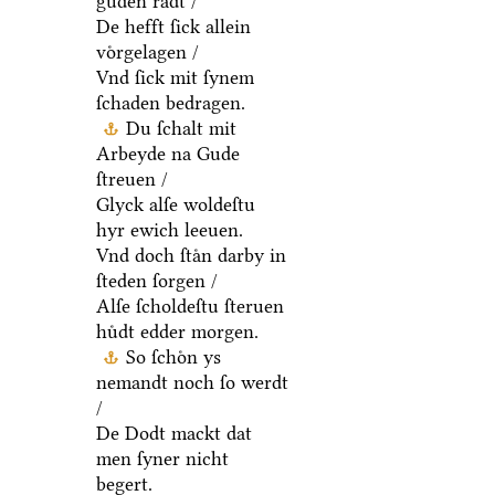
guden raͤdt /
De hefft ſick allein
voͤrgelagen /
Vnd ſick mit ſynem
ſchaden bedragen.
Du ſchalt mit
Arbeyde na Gude
ſtreuen /
Glyck alſe woldeſtu
hyr ewich leeuen.
Vnd doch ſtaͤn darby in
ſteden ſorgen /
Alſe ſcholdeſtu ſteruen
huͤdt edder morgen.
So ſchoͤn ys
nemandt noch ſo werdt
/
De Dodt mackt dat
men ſyner nicht
begert.