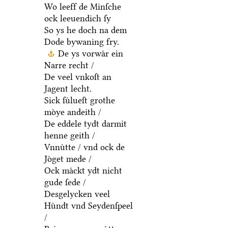
Wo leeff de Minſche
ock leeuendich ſy
So ys he doch na dem
Dode bywaning fry.
De ys vorwaͤr ein
Narre recht /
De veel vnkoſt an
Jagent lecht.
Sick ſuͤlueſt grothe
moͤye andeith /
De eddele tydt darmit
henne geith /
Vnnuͤtte / vnd ock de
Joͤget mede /
Ock maͤckt ydt nicht
gude ſede /
Desgelycken veel
Huͤndt vnd Seydenſpeel
/