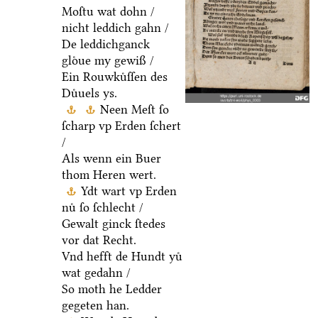
Moſtu wat dohn /
nicht leddich gahn /
De leddichganck
gloͤue my gewiß /
Ein Rouwkuͤſſen des
Duͤuels ys.
Neen Meſt ſo
ſcharp vp Erden ſchert
/
Als wenn ein Buer
thom Heren wert.
Ydt wart vp Erden
nuͤ ſo ſchlecht /
Gewalt ginck ſtedes
vor dat Recht.
Vnd hefft de Hundt yuͤ
wat gedahn /
So moth he Ledder
gegeten han.