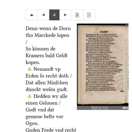
4
Denn wenn de Dorn
tho Marckede lopen
/
So koͤnnen de
Kramers bald Geldt
kopen.
Nemandt vp
Erden ſo recht doth /
Dat allen Minſchen
duͤnckt weſen gudt.
Hedden wy alle
einen Gelouen /
Godt vnd dat
gemene beſte vor
Ogen.
Guden Frede vnd recht