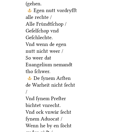
(gehen.
Egen nutt vordryfft
alle rechte /
Alle Fruͤndtſchop /
Geſelſchop vnd
Geſchlechte.
Vnd wenn de egen
nutt nicht weer /
So weer dat
Euangelium nemandt
tho ſchwer.
De ſynem Arſten
de Warheit nicht ſecht
/
Vnd ſynem Preſter
bichtet vnrecht.
Vnd ock vnwaͤr ſecht
ſynem Aduocat /
Wenn he by en ſoͤcht