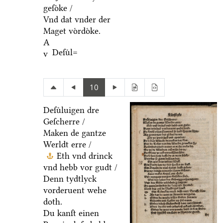
geſoͤke /
Vnd dat vnder der
Maget voͤrdoͤke.
A
Deſuͤl=
v
10
Deſuͤluigen dre
Geſcherre /
Maken de gantze
Werldt erre /
Eth vnd drinck
vnd hebb vor gudt /
Denn tydtlyck
vorderuent wehe
doth.
Du kanſt einen