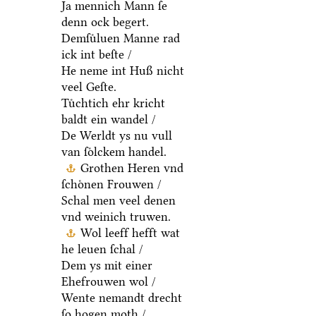
Ja mennich Mann ſe
denn ock begert.
Demſuͤluen Manne rad
ick int beſte /
He neme int Huß nicht
veel Geſte.
Tuͤchtich ehr kricht
baldt ein wandel /
De Werldt ys nu vull
van ſoͤlckem handel.
Grothen Heren vnd
ſchoͤnen Frouwen /
Schal men veel denen
vnd weinich truwen.
Wol leeff hefft wat
he leuen ſchal /
Dem ys mit einer
Ehefrouwen wol /
Wente nemandt drecht
ſo hogen moth /