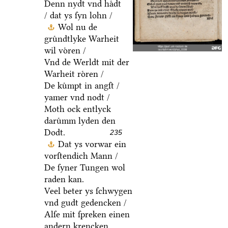
Denn nydt vnd haͤdt
/ dat ys ſyn lohn /
Wol nu de
gruͤndtlyke Warheit
wil voͤren /
Vnd de Werldt mit der
Warheit roͤren /
De kuͤmpt in angſt /
yamer vnd nodt /
Moth ock entlyck
daruͤmm lyden den
Dodt.
235
Dat ys vorwar ein
vorſtendich Mann /
De ſyner Tungen wol
raden kan.
Veel beter ys ſchwygen
vnd gudt gedencken /
Alſe mit ſpreken einen
andern krencken.