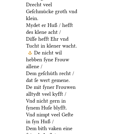
Drecht veel
Geſchmuͤcke groth vnd
klein.
Mydet er Huß / hefft
des klene acht /
Diſſe hefft Ehr vnd
Tucht in klener wacht.
De nicht wil
hebben ſyne Frouw
allene /
Dem geſchuͤth recht /
dat ſe wert gemene.
De mit ſyner Frouwen
alltydt veel kyfft /
Vnd nicht gern in
ſynem Huſe blyfft.
Vnd nimpt veel Geſte
in ſyn Huß /
Dem bith vaken eine