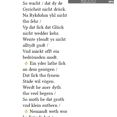
So wacht / dat dy de
Gyricheit nicht druͤck.
Na Rykdohm yhl nicht
tho ſehr /
Vp dat ſick dat Gluͤck
nicht wedder kehr.
Wente ylendt ys nicht
alltydt gudt /
Vnd maͤckt offt ein
bedroͤueden modt.
Ein yder lathe ſick
an dem genoͤgen /
Dat ſick tho ſynem
Staͤde wil voͤgen.
Werdt he auer dyth
tho veel begern /
So moth he dat groth
vnd klein entbern /
Nemandt weth wor