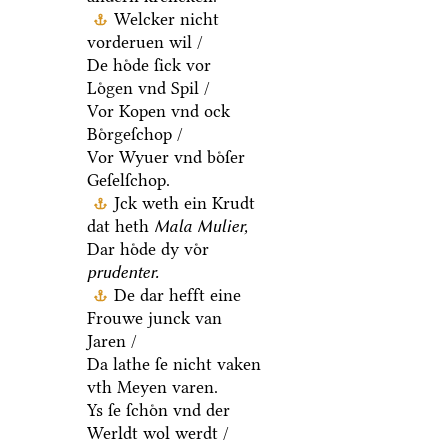
Welcker nicht
vorderuen wil /
De hoͤde ſick vor
Loͤgen vnd Spil /
Vor Kopen vnd ock
Boͤrgeſchop /
Vor Wyuer vnd boͤſer
Geſelſchop.
Jck weth ein Krudt
dat heth
Mala Mulier,
Dar hoͤde dy voͤr
prudenter.
De dar hefft eine
Frouwe junck van
Jaren /
Da lathe ſe nicht vaken
vth Meyen varen.
Ys ſe ſchoͤn vnd der
Werldt wol werdt /