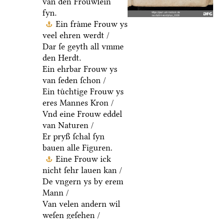
van den Froͤuwlein
fyn.
Ein fraͤme Frouw ys
veel ehren werdt /
Dar ſe geyth all vmme
den Herdt.
Ein ehrbar Frouw ys
van ſeden ſchon /
Ein tuͤchtige Frouw ys
eres Mannes Kron /
Vnd eine Frouw eddel
van Naturen /
Er pryß ſchal ſyn
bauen alle Figuren.
Eine Frouw ick
nicht ſehr lauen kan /
De vngern ys by erem
Mann /
Van velen andern wil
weſen geſehen /