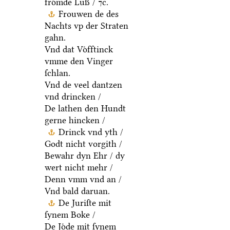
froͤmde Luß / ⁊c.
Frouwen de des
Nachts vp der Straten
gahn.
Vnd dat Voͤfftinck
vmme den Vinger
ſchlan.
Vnd de veel dantzen
vnd drincken /
De lathen den Hundt
gerne hincken /
Drinck vnd yth /
Godt nicht vorgith /
Bewahr dyn Ehr / dy
wert nicht mehr /
Denn vmm vnd an /
Vnd bald daruan.
De Juriſte mit
ſynem Boke /
De Joͤde mit ſynem