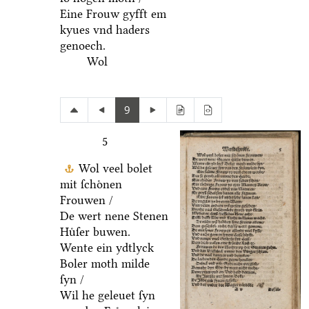
Eine Frouw gyfft em
kyues vnd haders
genoech.
Wol
9
5
Wol veel bolet
mit ſchoͤnen
Frouwen /
De wert nene Stenen
Huͤſer buwen.
Wente ein ydtlyck
Boler moth milde
ſyn /
Wil he geleuet ſyn