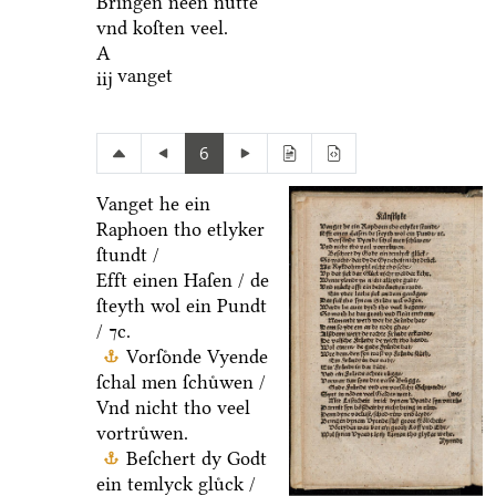
Bringen neen nuͤtte
vnd koſten veel.
A
vanget
iij
6
Vanget he ein
Raphoen tho etlyker
ſtundt /
Efft einen Haſen / de
ſteyth wol ein Pundt
/ ⁊c.
Vorſoͤnde Vyende
ſchal men ſchuͤwen /
Vnd nicht tho veel
vortruͤwen.
Beſchert dy Godt
ein temlyck gluͤck /