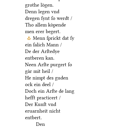
grothe loͤgen.
Denn legen vnd
dregen ſynt ſo werdt /
Tho allem koͤpende
men erer begert.
Menn ſprickt dat ſy
ein ſalich Mann /
De der Arſtedye
entberen kan.
Neen Arſte purgert ſo
gaͤr mit heil /
He nimpt des guden
ock ein deel /
Doch ein Arſte de lang
hefft practicert /
Der Kunſt vnd
eruarnheit nicht
entbert.
Den