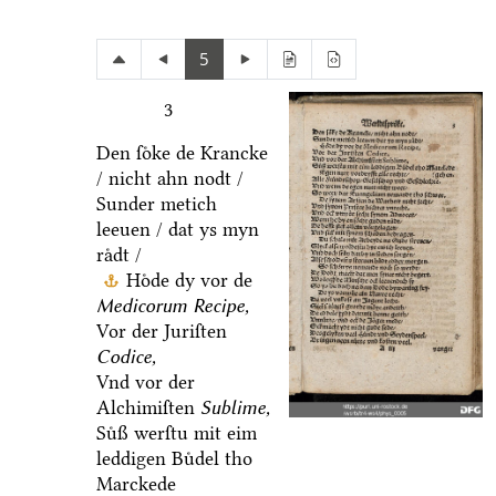
5
3
Den ſoͤke de Krancke
/ nicht ahn nodt /
Sunder metich
leeuen / dat ys myn
raͤdt /
Hoͤde dy vor de
Medicorum Recipe,
Vor der Juriſten
Codice,
Vnd vor der
Alchimiſten
Sublime,
Suͤß werſtu mit eim
leddigen Buͤdel tho
Marckede