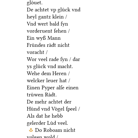
gloͤuet.
De achtet vp gluͤck vnd
heyl gantz klein /
Vnd wert bald ſyn
vorderuent ſehen /
Ein wyß Mann
Fruͤndes raͤdt nicht
voracht /
Wor veel rade ſyn / dar
ys gluͤck vnd macht.
Wehe dem Heren /
welcker leuer hat /
Einen Pyper alſe einen
truͤwen Raͤdt.
De mehr achtet der
Huͤnd vnd Voͤgel ſpeel /
Als dat he hebb
gelerder Luͤd veel.
Do Roboam nicht
volgen wold /