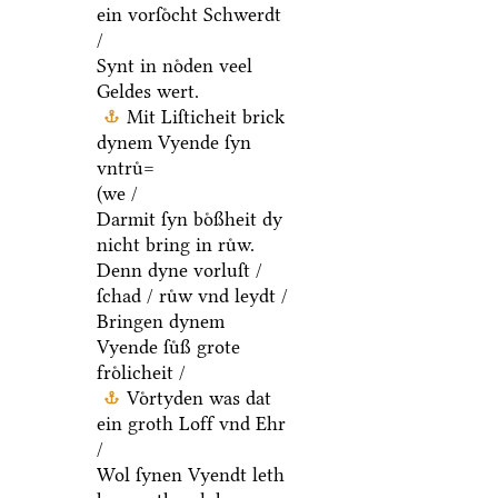
ein vorſoͤcht Schwerdt
/
Synt in noͤden veel
Geldes wert.
Mit Liſticheit brick
dynem Vyende ſyn
vntruͤ=
(we /
Darmit ſyn boͤßheit dy
nicht bring in ruͤw.
Denn dyne vorluſt /
ſchad / ruͤw vnd leydt /
Bringen dynem
Vyende ſuͤß grote
froͤlicheit /
Voͤrtyden was dat
ein groth Loff vnd Ehr
/
Wol ſynen Vyendt leth