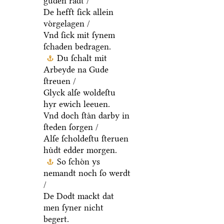
guden raͤdt /
De hefft ſick allein
voͤrgelagen /
Vnd ſick mit ſynem
ſchaden bedragen.
Du ſchalt mit
Arbeyde na Gude
ſtreuen /
Glyck alſe woldeſtu
hyr ewich leeuen.
Vnd doch ſtaͤn darby in
ſteden ſorgen /
Alſe ſcholdeſtu ſteruen
huͤdt edder morgen.
So ſchoͤn ys
nemandt noch ſo werdt
/
De Dodt mackt dat
men ſyner nicht
begert.