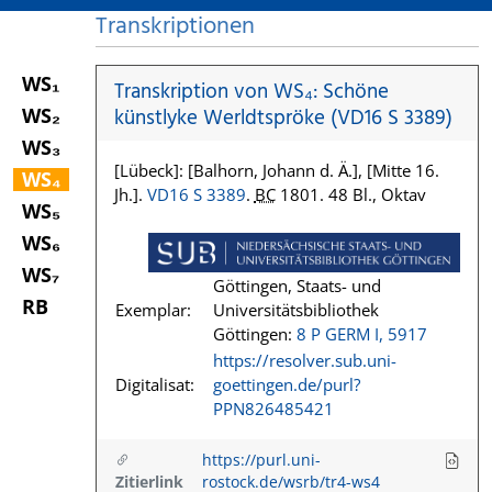
Transkriptionen
WS₁
Transkription von WS₄: Schöne
WS₂
künstlyke Werldtspröke (VD16 S 3389)
WS₃
[Lübeck]: [Balhorn, Johann d. Ä.], [Mitte 16.
WS₄
Jh.].
VD16 S 3389
.
BC
1801. 48 Bl., Oktav
WS₅
WS₆
WS₇
Göttingen, Staats- und
RB
Exemplar:
Universitätsbibliothek
Göttingen:
8 P GERM I, 5917
https://resolver.sub.uni-
Digitalisat:
goettingen.de/purl?
PPN826485421
https://purl.uni-
Zitierlink
rostock.de/wsrb/tr4-ws4