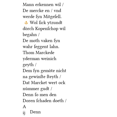
Mann erkennen wil /
De mercke en / vnd
werde ſyn Mitgeſell.
Wol ſick ytzundt
doͤrch Kopenſchop wil
begahn /
De moth vaken ſyn
wahr ſeggent lahn.
Thom Marckede
yderman weinich
geyth /
Dem ſyn gemoͤte nicht
na gewinſte ſteyth /
Dat Marcket wert ock
nuͤmmer gudt /
Denn ſo men den
Doren ſchaden doeth /
A
Denn
ij