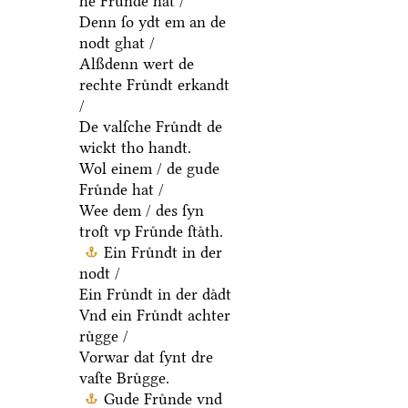
he Fruͤnde hat /
Denn ſo ydt em an de
nodt ghat /
Alßdenn wert de
rechte Fruͤndt erkandt
/
De valſche Fruͤndt de
wickt tho handt.
Wol einem / de gude
Fruͤnde hat /
Wee dem / des ſyn
troſt vp Fruͤnde ſtaͤth.
Ein Fruͤndt in der
nodt /
Ein Fruͤndt in der daͤdt
Vnd ein Fruͤndt achter
ruͤgge /
Vorwar dat ſynt dre
vaſte Bruͤgge.
Gude Fruͤnde vnd