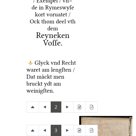
/ Exempel / vn=
de in Rymeswyſe
kort voruatet /
Ock thom deel vth
dem
Reyneken
Voſſe.
Glyck vnd Recht
waret am lengſten /
Dat maͤckt men
bruckt ydt am
weinigſten.
2
3