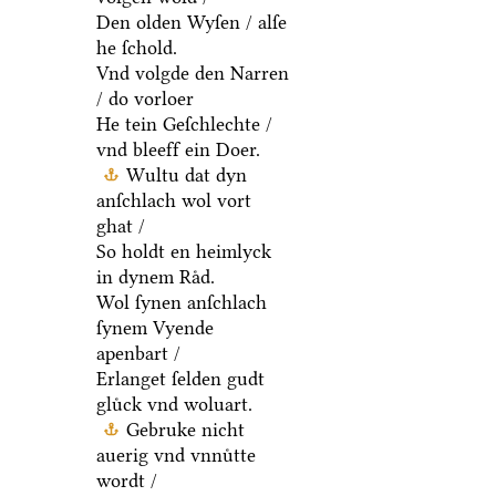
Den olden Wyſen / alſe
he ſchold.
Vnd volgde den Narren
/ do vorloer
He tein Geſchlechte /
vnd bleeff ein Doer.
Wultu dat dyn
anſchlach wol vort
ghat /
So holdt en heimlyck
in dynem Raͤd.
Wol ſynen anſchlach
ſynem Vyende
apenbart /
Erlanget ſelden gudt
gluͤck vnd woluart.
Gebruke nicht
auerig vnd vnnuͤtte
wordt /