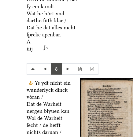
ſy em kundt.
Wat he hoͤrt vnd
dartho ſuͤth klar /
Dat he dat alles nicht
ſpreke apenbar.
A
Js
iiij
8
Ys ydt nicht ein
wunderlyck dinck
voͤran /
Dat de Warheit
nergen blyuen kan.
Wol de Warheit
ſecht / de hefft
nichts daruan /