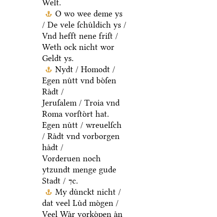
Welt.
O wo wee deme ys
/ De vele ſchuͤldich ys /
Vnd hefft nene friſt /
Weth ock nicht wor
Geldt ys.
Nydt / Homodt /
Egen nuͤtt vnd boͤſen
Raͤdt /
Jeruſalem / Troia vnd
Roma vorſtoͤrt hat.
Egen nuͤtt / wreuelſch
/ Raͤdt vnd vorborgen
haͤdt /
Vorderuen noch
ytzundt menge gude
Stadt / ⁊c.
My duͤnckt nicht /
dat veel Luͤd moͤgen /
Veel Waͤr vorkoͤpen aͤn