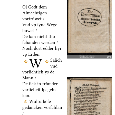
Ol Godt dem
Almechtigen
vortruͤwet /
Vnd vp ſyne Wege
buwet /
De kan nicht tho
ſchanden werden /
Noch dort edder hyr
vp Erden.
W
Salich
vnd
vorſichtich ys de
Mann /
De ſick in froͤmder
varlicheit ſpegeln
kan.
Wultu boͤſe
gedancken vorſchlan
/