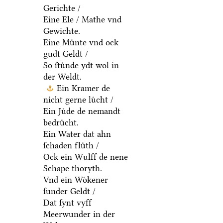
Gerichte /
Eine Ele / Mathe vnd
Gewichte.
Eine Muͤnte vnd ock
gudt Geldt /
So ſtuͤnde ydt wol in
der Weldt.
Ein Kramer de
nicht gerne luͤcht /
Ein Juͤde de nemandt
bedruͤcht.
Ein Water dat ahn
ſchaden fluͤth /
Ock ein Wulff de nene
Schape thoryth.
Vnd ein Woͤkener
ſunder Geldt /
Dat ſynt vyff
Meerwunder in der