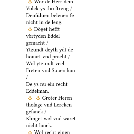
Wor de Herr dem
Volck ys tho ſtreng /
Denſuͤluen beleuen ſe
nicht in de leng.
Doͤget hefft
voͤrtyden Eddel
gemacht /
Ytzundt deyth ydt de
houart vnd pracht /
Wol ytzundt veel
Freten vnd Supen kan
/
De ys nu ein recht
Eddelman.
Groter Heren
thoſage vnd Lercken
geſanck /
Klinget wol vnd waret
nicht lanck.
Wol recht einen