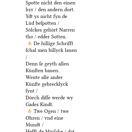
Spotte nicht den einen
hyr / den andern dort.
Ydt ys nicht fyn de
Luͤd beſpotten /
Soͤlckes gehoͤrt Narren
tho / edder Sotten.
De hillige Schrifft
ſchal men billyck lauen
/
Denn ſe geyth allen
Kuͤnſten bauen.
Wente alle ander
Kuͤnſte gebrecklyck
ſynt /
Doͤrch diſſe werde wy
Gades Kindt.
Twe Ogen / twe
Ohren / vnd eine
Mundt /
Hefft de Minſche / dat