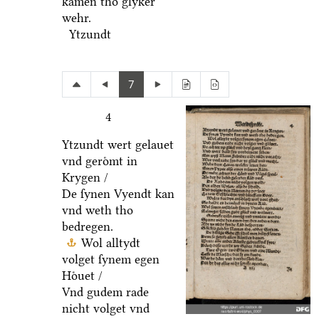
kamen tho glyker
wehr.
Ytzundt
7
4
Ytzundt wert gelauet
vnd geroͤmt in
Krygen /
De ſynen Vyendt kan
vnd weth tho
bedregen.
Wol alltydt
volget ſynem egen
Hoͤuet /
Vnd gudem rade
nicht volget vnd