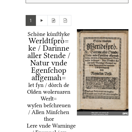
1
Schoͤne kuͤnſtlyke
Werldtſproͤ=
ke / Darinne
aller Stende /
Natur vnde
Egenſchop
affgemah=
let ſyn / doͤrch de
Olden woleruaren
Werlt=
wyſen beſchreuen
/ Allen Minſchen
thor
Lere vnde Warninge