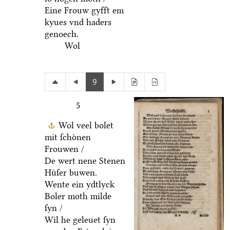
Eine Frouw gyfft em
kyues vnd haders
genoech.
Wol
9
5
Wol veel bolet
mit ſchoͤnen
Frouwen /
De wert nene Stenen
Huͤſer buwen.
Wente ein ydtlyck
Boler moth milde
ſyn /
Wil he geleuet ſyn