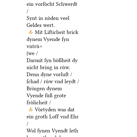
ein vorſoͤcht Schwerdt
/
Synt in noͤden veel
Geldes wert.
Mit Liſticheit brick
dynem Vyende ſyn
vntruͤ=
(we /
Darmit ſyn boͤßheit dy
nicht bring in ruͤw.
Denn dyne vorluſt /
ſchad / ruͤw vnd leydt /
Bringen dynem
Vyende ſuͤß grote
froͤlicheit /
Voͤrtyden was dat
ein groth Loff vnd Ehr
/
Wol ſynen Vyendt leth