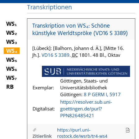
Transkriptionen
WS₁
Transkription von WS₄: Schöne
WS₂
künstlyke Werldtspröke (VD16 S 3389)
WS₃
[Lübeck]: [Balhorn, Johann d. Ä.], [Mitte 16.
WS₄
Jh.].
VD16 S 3389
.
BC
1801. 48 Bl., Oktav
WS₅
WS₆
WS₇
Göttingen, Staats- und
RB
Exemplar:
Universitätsbibliothek
Göttingen:
8 P GERM I, 5917
https://resolver.sub.uni-
Digitalisat:
goettingen.de/purl?
PPN826485421
https://purl.uni-
Zitierlink
rostock.de/wsrb/tr4-ws4