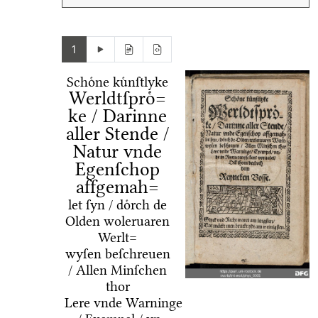
1
Schoͤne kuͤnſtlyke
Werldtſproͤ=
ke / Darinne
aller Stende /
Natur vnde
Egenſchop
affgemah=
let ſyn / doͤrch de
Olden woleruaren
Werlt=
wyſen beſchreuen
/ Allen Minſchen
thor
Lere vnde Warninge