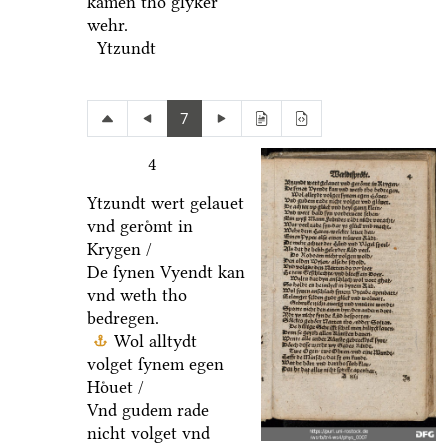
kamen tho glyker
wehr.
Ytzundt
7
4
Ytzundt wert gelauet
vnd geroͤmt in
Krygen /
De ſynen Vyendt kan
vnd weth tho
bedregen.
Wol alltydt
volget ſynem egen
Hoͤuet /
Vnd gudem rade
nicht volget vnd