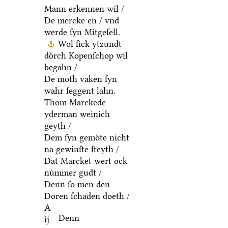
Mann erkennen wil /
De mercke en / vnd
werde ſyn Mitgeſell.
Wol ſick ytzundt
doͤrch Kopenſchop wil
begahn /
De moth vaken ſyn
wahr ſeggent lahn.
Thom Marckede
yderman weinich
geyth /
Dem ſyn gemoͤte nicht
na gewinſte ſteyth /
Dat Marcket wert ock
nuͤmmer gudt /
Denn ſo men den
Doren ſchaden doeth /
A
Denn
ij