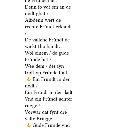
he Fruͤnde hat /
Denn ſo ydt em an de
nodt ghat /
Alßdenn wert de
rechte Fruͤndt erkandt
/
De valſche Fruͤndt de
wickt tho handt.
Wol einem / de gude
Fruͤnde hat /
Wee dem / des ſyn
troſt vp Fruͤnde ſtaͤth.
Ein Fruͤndt in der
nodt /
Ein Fruͤndt in der daͤdt
Vnd ein Fruͤndt achter
ruͤgge /
Vorwar dat ſynt dre
vaſte Bruͤgge.
Gude Fruͤnde vnd