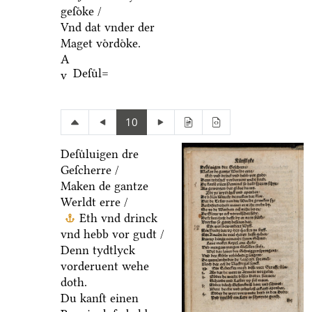
geſoͤke /
Vnd dat vnder der
Maget voͤrdoͤke.
A
Deſuͤl=
v
10
Deſuͤluigen dre
Geſcherre /
Maken de gantze
Werldt erre /
Eth vnd drinck
vnd hebb vor gudt /
Denn tydtlyck
vorderuent wehe
doth.
Du kanſt einen