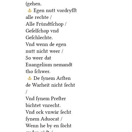
(gehen.
Egen nutt vordryfft
alle rechte /
Alle Fruͤndtſchop /
Geſelſchop vnd
Geſchlechte.
Vnd wenn de egen
nutt nicht weer /
So weer dat
Euangelium nemandt
tho ſchwer.
De ſynem Arſten
de Warheit nicht ſecht
/
Vnd ſynem Preſter
bichtet vnrecht.
Vnd ock vnwaͤr ſecht
ſynem Aduocat /
Wenn he by en ſoͤcht