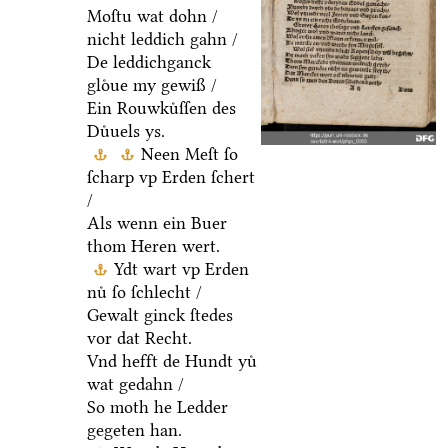
Moſtu wat dohn /
nicht leddich gahn /
De leddichganck
gloͤue my gewiß /
Ein Rouwkuͤſſen des
Duͤuels ys.
Neen Meſt ſo
ſcharp vp Erden ſchert
/
Als wenn ein Buer
thom Heren wert.
Ydt wart vp Erden
nuͤ ſo ſchlecht /
Gewalt ginck ſtedes
vor dat Recht.
Vnd hefft de Hundt yuͤ
wat gedahn /
So moth he Ledder
gegeten han.