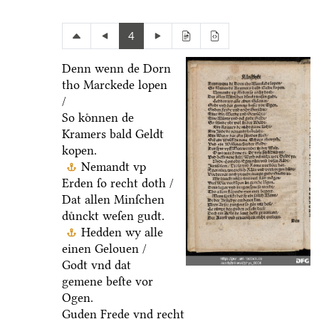
4
Denn wenn de Dorn
tho Marckede lopen
/
So koͤnnen de
Kramers bald Geldt
kopen.
Nemandt vp
Erden ſo recht doth /
Dat allen Minſchen
duͤnckt weſen gudt.
Hedden wy alle
einen Gelouen /
Godt vnd dat
gemene beſte vor
Ogen.
Guden Frede vnd recht