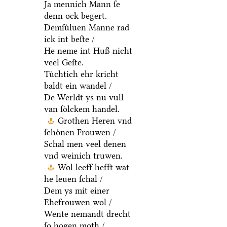
Ja mennich Mann ſe
denn ock begert.
Demſuͤluen Manne rad
ick int beſte /
He neme int Huß nicht
veel Geſte.
Tuͤchtich ehr kricht
baldt ein wandel /
De Werldt ys nu vull
van ſoͤlckem handel.
Grothen Heren vnd
ſchoͤnen Frouwen /
Schal men veel denen
vnd weinich truwen.
Wol leeff hefft wat
he leuen ſchal /
Dem ys mit einer
Ehefrouwen wol /
Wente nemandt drecht
ſo hogen moth /