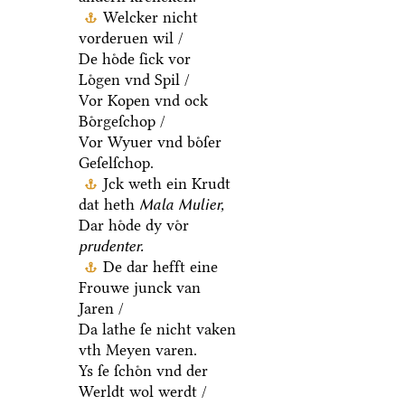
Welcker nicht
vorderuen wil /
De hoͤde ſick vor
Loͤgen vnd Spil /
Vor Kopen vnd ock
Boͤrgeſchop /
Vor Wyuer vnd boͤſer
Geſelſchop.
Jck weth ein Krudt
dat heth
Mala Mulier,
Dar hoͤde dy voͤr
prudenter.
De dar hefft eine
Frouwe junck van
Jaren /
Da lathe ſe nicht vaken
vth Meyen varen.
Ys ſe ſchoͤn vnd der
Werldt wol werdt /