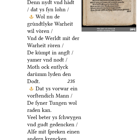
Denn nydt vnd haͤdt
/ dat ys ſyn lohn /
Wol nu de
gruͤndtlyke Warheit
wil voͤren /
Vnd de Werldt mit der
Warheit roͤren /
De kuͤmpt in angſt /
yamer vnd nodt /
Moth ock entlyck
daruͤmm lyden den
Dodt.
235
Dat ys vorwar ein
vorſtendich Mann /
De ſyner Tungen wol
raden kan.
Veel beter ys ſchwygen
vnd gudt gedencken /
Alſe mit ſpreken einen
andern krencken.