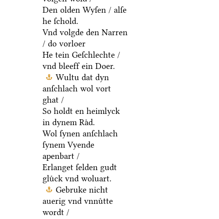
Den olden Wyſen / alſe
he ſchold.
Vnd volgde den Narren
/ do vorloer
He tein Geſchlechte /
vnd bleeff ein Doer.
Wultu dat dyn
anſchlach wol vort
ghat /
So holdt en heimlyck
in dynem Raͤd.
Wol ſynen anſchlach
ſynem Vyende
apenbart /
Erlanget ſelden gudt
gluͤck vnd woluart.
Gebruke nicht
auerig vnd vnnuͤtte
wordt /