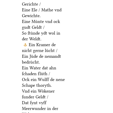
Gerichte /
Eine Ele / Mathe vnd
Gewichte.
Eine Muͤnte vnd ock
gudt Geldt /
So ſtuͤnde ydt wol in
der Weldt.
Ein Kramer de
nicht gerne luͤcht /
Ein Juͤde de nemandt
bedruͤcht.
Ein Water dat ahn
ſchaden fluͤth /
Ock ein Wulff de nene
Schape thoryth.
Vnd ein Woͤkener
ſunder Geldt /
Dat ſynt vyff
Meerwunder in der