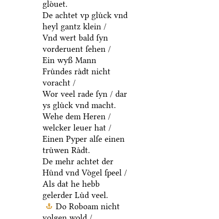
gloͤuet.
De achtet vp gluͤck vnd
heyl gantz klein /
Vnd wert bald ſyn
vorderuent ſehen /
Ein wyß Mann
Fruͤndes raͤdt nicht
voracht /
Wor veel rade ſyn / dar
ys gluͤck vnd macht.
Wehe dem Heren /
welcker leuer hat /
Einen Pyper alſe einen
truͤwen Raͤdt.
De mehr achtet der
Huͤnd vnd Voͤgel ſpeel /
Als dat he hebb
gelerder Luͤd veel.
Do Roboam nicht
volgen wold /