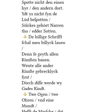
Spotte nicht den einen
hyr / den andern dort.
Ydt ys nicht fyn de
Luͤd beſpotten /
Soͤlckes gehoͤrt Narren
tho / edder Sotten.
De hillige Schrifft
ſchal men billyck lauen
/
Denn ſe geyth allen
Kuͤnſten bauen.
Wente alle ander
Kuͤnſte gebrecklyck
ſynt /
Doͤrch diſſe werde wy
Gades Kindt.
Twe Ogen / twe
Ohren / vnd eine
Mundt /
Hefft de Minſche / dat