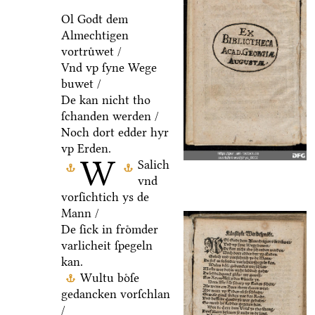
Ol Godt dem
Almechtigen
vortruͤwet /
Vnd vp ſyne Wege
buwet /
De kan nicht tho
ſchanden werden /
Noch dort edder hyr
vp Erden.
W
Salich
vnd
vorſichtich ys de
Mann /
De ſick in froͤmder
varlicheit ſpegeln
kan.
Wultu boͤſe
gedancken vorſchlan
/