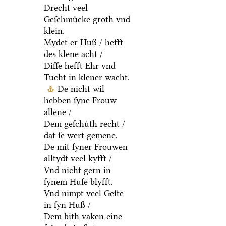
Drecht veel
Geſchmuͤcke groth vnd
klein.
Mydet er Huß / hefft
des klene acht /
Diſſe hefft Ehr vnd
Tucht in klener wacht.
De nicht wil
hebben ſyne Frouw
allene /
Dem geſchuͤth recht /
dat ſe wert gemene.
De mit ſyner Frouwen
alltydt veel kyfft /
Vnd nicht gern in
ſynem Huſe blyfft.
Vnd nimpt veel Geſte
in ſyn Huß /
Dem bith vaken eine