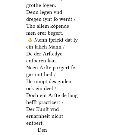
grothe loͤgen.
Denn legen vnd
dregen ſynt ſo werdt /
Tho allem koͤpende
men erer begert.
Menn ſprickt dat ſy
ein ſalich Mann /
De der Arſtedye
entberen kan.
Neen Arſte purgert ſo
gaͤr mit heil /
He nimpt des guden
ock ein deel /
Doch ein Arſte de lang
hefft practicert /
Der Kunſt vnd
eruarnheit nicht
entbert.
Den