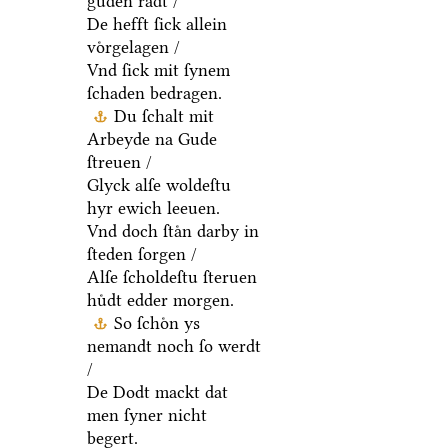
guden raͤdt /
De hefft ſick allein
voͤrgelagen /
Vnd ſick mit ſynem
ſchaden bedragen.
Du ſchalt mit
Arbeyde na Gude
ſtreuen /
Glyck alſe woldeſtu
hyr ewich leeuen.
Vnd doch ſtaͤn darby in
ſteden ſorgen /
Alſe ſcholdeſtu ſteruen
huͤdt edder morgen.
So ſchoͤn ys
nemandt noch ſo werdt
/
De Dodt mackt dat
men ſyner nicht
begert.