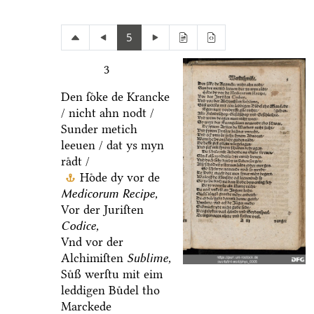
5
3
Den ſoͤke de Krancke
/ nicht ahn nodt /
Sunder metich
leeuen / dat ys myn
raͤdt /
Hoͤde dy vor de
Medicorum Recipe,
Vor der Juriſten
Codice,
Vnd vor der
Alchimiſten
Sublime,
Suͤß werſtu mit eim
leddigen Buͤdel tho
Marckede