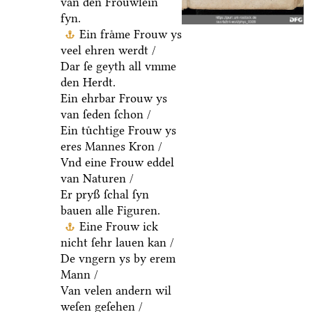
van den Froͤuwlein
fyn.
Ein fraͤme Frouw ys
veel ehren werdt /
Dar ſe geyth all vmme
den Herdt.
Ein ehrbar Frouw ys
van ſeden ſchon /
Ein tuͤchtige Frouw ys
eres Mannes Kron /
Vnd eine Frouw eddel
van Naturen /
Er pryß ſchal ſyn
bauen alle Figuren.
Eine Frouw ick
nicht ſehr lauen kan /
De vngern ys by erem
Mann /
Van velen andern wil
weſen geſehen /