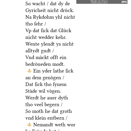
So wacht / dat dy de
Gyricheit nicht druͤck.
Na Rykdohm yhl nicht
tho ſehr /
Vp dat ſick dat Gluͤck
nicht wedder kehr.
Wente ylendt ys nicht
alltydt gudt /
Vnd maͤckt offt ein
bedroͤueden modt.
Ein yder lathe ſick
an dem genoͤgen /
Dat ſick tho ſynem
Staͤde wil voͤgen.
Werdt he auer dyth
tho veel begern /
So moth he dat groth
vnd klein entbern /
Nemandt weth wor