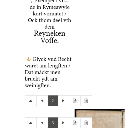
/ Exempel / vn=
de in Rymeswyſe
kort voruatet /
Ock thom deel vth
dem
Reyneken
Voſſe.
Glyck vnd Recht
waret am lengſten /
Dat maͤckt men
bruckt ydt am
weinigſten.
2
3