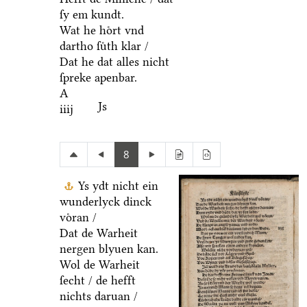
ſy em kundt.
Wat he hoͤrt vnd
dartho ſuͤth klar /
Dat he dat alles nicht
ſpreke apenbar.
A
Js
iiij
8
Ys ydt nicht ein
wunderlyck dinck
voͤran /
Dat de Warheit
nergen blyuen kan.
Wol de Warheit
ſecht / de hefft
nichts daruan /