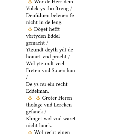
Wor de Herr dem
Volck ys tho ſtreng /
Denſuͤluen beleuen ſe
nicht in de leng.
Doͤget hefft
voͤrtyden Eddel
gemacht /
Ytzundt deyth ydt de
houart vnd pracht /
Wol ytzundt veel
Freten vnd Supen kan
/
De ys nu ein recht
Eddelman.
Groter Heren
thoſage vnd Lercken
geſanck /
Klinget wol vnd waret
nicht lanck.
Wol recht einen