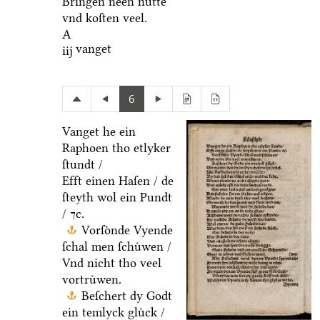
Bringen neen nuͤtte
vnd koſten veel.
A
vanget
iij
6
Vanget he ein
Raphoen tho etlyker
ſtundt /
Efft einen Haſen / de
ſteyth wol ein Pundt
/ ⁊c.
Vorſoͤnde Vyende
ſchal men ſchuͤwen /
Vnd nicht tho veel
vortruͤwen.
Beſchert dy Godt
ein temlyck gluͤck /