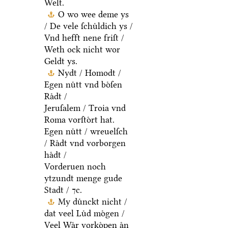
Welt.
O wo wee deme ys
/ De vele ſchuͤldich ys /
Vnd hefft nene friſt /
Weth ock nicht wor
Geldt ys.
Nydt / Homodt /
Egen nuͤtt vnd boͤſen
Raͤdt /
Jeruſalem / Troia vnd
Roma vorſtoͤrt hat.
Egen nuͤtt / wreuelſch
/ Raͤdt vnd vorborgen
haͤdt /
Vorderuen noch
ytzundt menge gude
Stadt / ⁊c.
My duͤnckt nicht /
dat veel Luͤd moͤgen /
Veel Waͤr vorkoͤpen aͤn