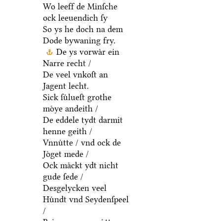
Wo leeff de Minſche
ock leeuendich ſy
So ys he doch na dem
Dode bywaning fry.
De ys vorwaͤr ein
Narre recht /
De veel vnkoſt an
Jagent lecht.
Sick ſuͤlueſt grothe
moͤye andeith /
De eddele tydt darmit
henne geith /
Vnnuͤtte / vnd ock de
Joͤget mede /
Ock maͤckt ydt nicht
gude ſede /
Desgelycken veel
Huͤndt vnd Seydenſpeel
/