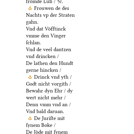
froͤmde Luß / ⁊c.
Frouwen de des
Nachts vp der Straten
gahn.
Vnd dat Voͤfftinck
vmme den Vinger
ſchlan.
Vnd de veel dantzen
vnd drincken /
De lathen den Hundt
gerne hincken /
Drinck vnd yth /
Godt nicht vorgith /
Bewahr dyn Ehr / dy
wert nicht mehr /
Denn vmm vnd an /
Vnd bald daruan.
De Juriſte mit
ſynem Boke /
De Joͤde mit ſynem