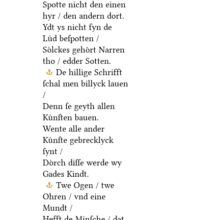
Spotte nicht den einen
hyr / den andern dort.
Ydt ys nicht fyn de
Luͤd beſpotten /
Soͤlckes gehoͤrt Narren
tho / edder Sotten.
De hillige Schrifft
ſchal men billyck lauen
/
Denn ſe geyth allen
Kuͤnſten bauen.
Wente alle ander
Kuͤnſte gebrecklyck
ſynt /
Doͤrch diſſe werde wy
Gades Kindt.
Twe Ogen / twe
Ohren / vnd eine
Mundt /
Hefft de Minſche / dat