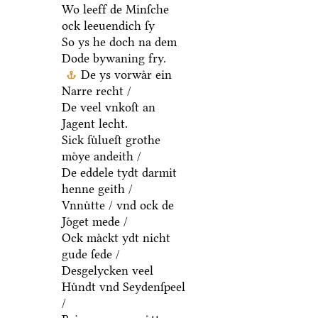
Wo leeff de Minſche
ock leeuendich ſy
So ys he doch na dem
Dode bywaning fry.
De ys vorwaͤr ein
Narre recht /
De veel vnkoſt an
Jagent lecht.
Sick ſuͤlueſt grothe
moͤye andeith /
De eddele tydt darmit
henne geith /
Vnnuͤtte / vnd ock de
Joͤget mede /
Ock maͤckt ydt nicht
gude ſede /
Desgelycken veel
Huͤndt vnd Seydenſpeel
/