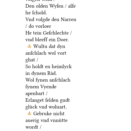
Den olden Wyſen / alſe
he ſchold.
Vnd volgde den Narren
/ do vorloer
He tein Geſchlechte /
vnd bleeff ein Doer.
Wultu dat dyn
anſchlach wol vort
ghat /
So holdt en heimlyck
in dynem Raͤd.
Wol ſynen anſchlach
ſynem Vyende
apenbart /
Erlanget ſelden gudt
gluͤck vnd woluart.
Gebruke nicht
auerig vnd vnnuͤtte
wordt /