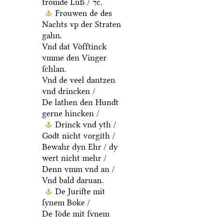
froͤmde Luß / ⁊c.
Frouwen de des
Nachts vp der Straten
gahn.
Vnd dat Voͤfftinck
vmme den Vinger
ſchlan.
Vnd de veel dantzen
vnd drincken /
De lathen den Hundt
gerne hincken /
Drinck vnd yth /
Godt nicht vorgith /
Bewahr dyn Ehr / dy
wert nicht mehr /
Denn vmm vnd an /
Vnd bald daruan.
De Juriſte mit
ſynem Boke /
De Joͤde mit ſynem