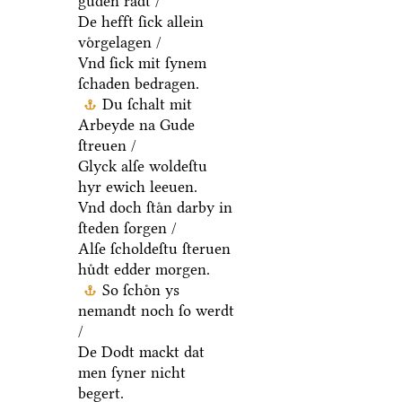
guden raͤdt /
De hefft ſick allein
voͤrgelagen /
Vnd ſick mit ſynem
ſchaden bedragen.
Du ſchalt mit
Arbeyde na Gude
ſtreuen /
Glyck alſe woldeſtu
hyr ewich leeuen.
Vnd doch ſtaͤn darby in
ſteden ſorgen /
Alſe ſcholdeſtu ſteruen
huͤdt edder morgen.
So ſchoͤn ys
nemandt noch ſo werdt
/
De Dodt mackt dat
men ſyner nicht
begert.