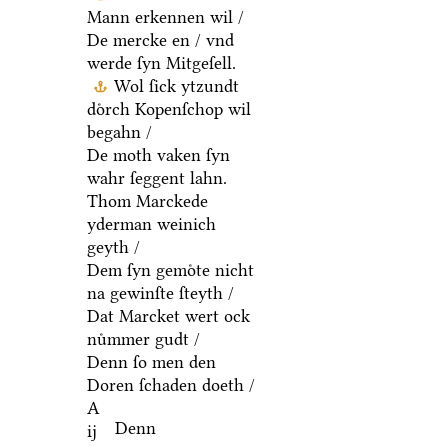
Mann erkennen wil /
De mercke en / vnd
werde ſyn Mitgeſell.
Wol ſick ytzundt
doͤrch Kopenſchop wil
begahn /
De moth vaken ſyn
wahr ſeggent lahn.
Thom Marckede
yderman weinich
geyth /
Dem ſyn gemoͤte nicht
na gewinſte ſteyth /
Dat Marcket wert ock
nuͤmmer gudt /
Denn ſo men den
Doren ſchaden doeth /
A
Denn
ij