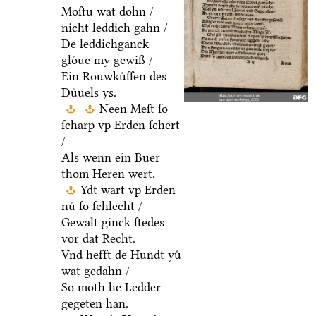
Moſtu wat dohn /
nicht leddich gahn /
De leddichganck
gloͤue my gewiß /
Ein Rouwkuͤſſen des
Duͤuels ys.
Neen Meſt ſo
ſcharp vp Erden ſchert
/
Als wenn ein Buer
thom Heren wert.
Ydt wart vp Erden
nuͤ ſo ſchlecht /
Gewalt ginck ſtedes
vor dat Recht.
Vnd hefft de Hundt yuͤ
wat gedahn /
So moth he Ledder
gegeten han.