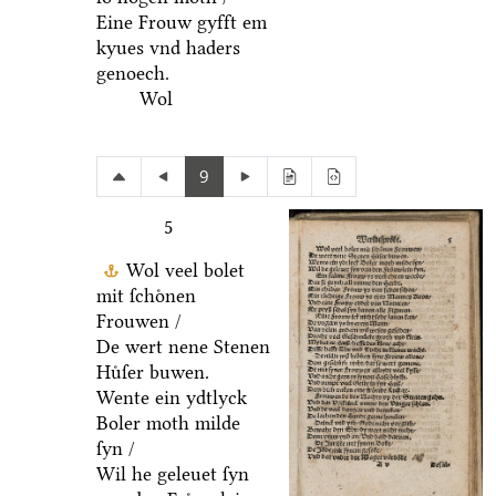
Eine Frouw gyfft em
kyues vnd haders
genoech.
Wol
9
5
Wol veel bolet
mit ſchoͤnen
Frouwen /
De wert nene Stenen
Huͤſer buwen.
Wente ein ydtlyck
Boler moth milde
ſyn /
Wil he geleuet ſyn