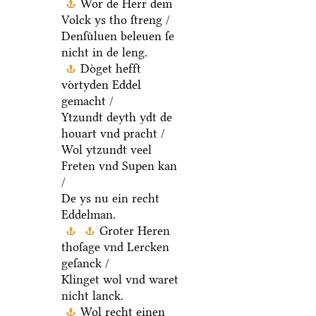
Wor de Herr dem
Volck ys tho ſtreng /
Denſuͤluen beleuen ſe
nicht in de leng.
Doͤget hefft
voͤrtyden Eddel
gemacht /
Ytzundt deyth ydt de
houart vnd pracht /
Wol ytzundt veel
Freten vnd Supen kan
/
De ys nu ein recht
Eddelman.
Groter Heren
thoſage vnd Lercken
geſanck /
Klinget wol vnd waret
nicht lanck.
Wol recht einen