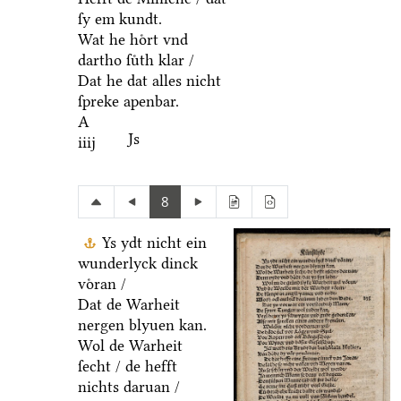
ſy em kundt.
Wat he hoͤrt vnd
dartho ſuͤth klar /
Dat he dat alles nicht
ſpreke apenbar.
A
Js
iiij
8
Ys ydt nicht ein
wunderlyck dinck
voͤran /
Dat de Warheit
nergen blyuen kan.
Wol de Warheit
ſecht / de hefft
nichts daruan /