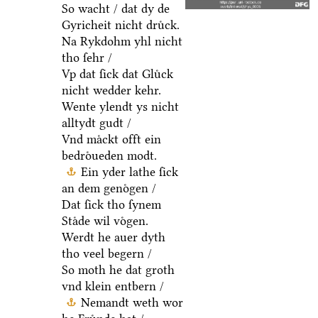
So wacht / dat dy de
Gyricheit nicht druͤck.
Na Rykdohm yhl nicht
tho ſehr /
Vp dat ſick dat Gluͤck
nicht wedder kehr.
Wente ylendt ys nicht
alltydt gudt /
Vnd maͤckt offt ein
bedroͤueden modt.
Ein yder lathe ſick
an dem genoͤgen /
Dat ſick tho ſynem
Staͤde wil voͤgen.
Werdt he auer dyth
tho veel begern /
So moth he dat groth
vnd klein entbern /
Nemandt weth wor