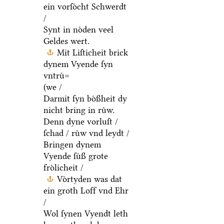
ein vorſoͤcht Schwerdt
/
Synt in noͤden veel
Geldes wert.
Mit Liſticheit brick
dynem Vyende ſyn
vntruͤ=
(we /
Darmit ſyn boͤßheit dy
nicht bring in ruͤw.
Denn dyne vorluſt /
ſchad / ruͤw vnd leydt /
Bringen dynem
Vyende ſuͤß grote
froͤlicheit /
Voͤrtyden was dat
ein groth Loff vnd Ehr
/
Wol ſynen Vyendt leth