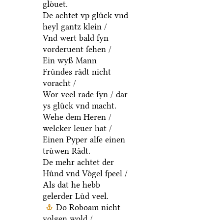
gloͤuet.
De achtet vp gluͤck vnd
heyl gantz klein /
Vnd wert bald ſyn
vorderuent ſehen /
Ein wyß Mann
Fruͤndes raͤdt nicht
voracht /
Wor veel rade ſyn / dar
ys gluͤck vnd macht.
Wehe dem Heren /
welcker leuer hat /
Einen Pyper alſe einen
truͤwen Raͤdt.
De mehr achtet der
Huͤnd vnd Voͤgel ſpeel /
Als dat he hebb
gelerder Luͤd veel.
Do Roboam nicht
volgen wold /