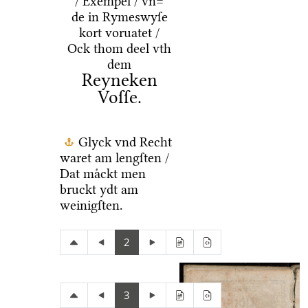
/ Exempel / vn=
de in Rymeswyſe
kort voruatet /
Ock thom deel vth
dem
Reyneken
Voſſe.
Glyck vnd Recht
waret am lengſten /
Dat maͤckt men
bruckt ydt am
weinigſten.
2
3