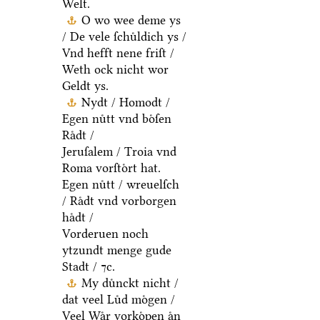
Welt.
O wo wee deme ys
/ De vele ſchuͤldich ys /
Vnd hefft nene friſt /
Weth ock nicht wor
Geldt ys.
Nydt / Homodt /
Egen nuͤtt vnd boͤſen
Raͤdt /
Jeruſalem / Troia vnd
Roma vorſtoͤrt hat.
Egen nuͤtt / wreuelſch
/ Raͤdt vnd vorborgen
haͤdt /
Vorderuen noch
ytzundt menge gude
Stadt / ⁊c.
My duͤnckt nicht /
dat veel Luͤd moͤgen /
Veel Waͤr vorkoͤpen aͤn