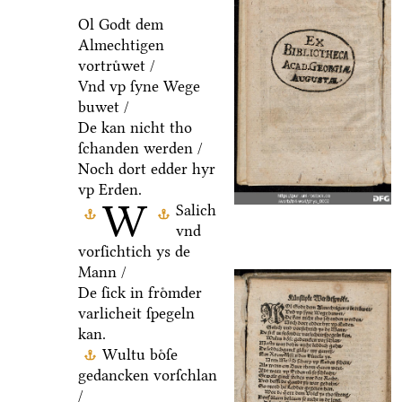
Ol Godt dem
Almechtigen
vortruͤwet /
Vnd vp ſyne Wege
buwet /
De kan nicht tho
ſchanden werden /
Noch dort edder hyr
vp Erden.
W
Salich
vnd
vorſichtich ys de
Mann /
De ſick in froͤmder
varlicheit ſpegeln
kan.
Wultu boͤſe
gedancken vorſchlan
/