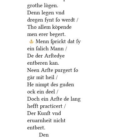
grothe loͤgen.
Denn legen vnd
dregen ſynt ſo werdt /
Tho allem koͤpende
men erer begert.
Menn ſprickt dat ſy
ein ſalich Mann /
De der Arſtedye
entberen kan.
Neen Arſte purgert ſo
gaͤr mit heil /
He nimpt des guden
ock ein deel /
Doch ein Arſte de lang
hefft practicert /
Der Kunſt vnd
eruarnheit nicht
entbert.
Den