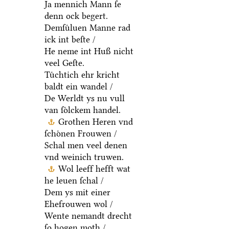
Ja mennich Mann ſe
denn ock begert.
Demſuͤluen Manne rad
ick int beſte /
He neme int Huß nicht
veel Geſte.
Tuͤchtich ehr kricht
baldt ein wandel /
De Werldt ys nu vull
van ſoͤlckem handel.
Grothen Heren vnd
ſchoͤnen Frouwen /
Schal men veel denen
vnd weinich truwen.
Wol leeff hefft wat
he leuen ſchal /
Dem ys mit einer
Ehefrouwen wol /
Wente nemandt drecht
ſo hogen moth /