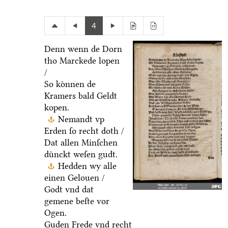
4
Denn wenn de Dorn
tho Marckede lopen
/
So koͤnnen de
Kramers bald Geldt
kopen.
Nemandt vp
Erden ſo recht doth /
Dat allen Minſchen
duͤnckt weſen gudt.
Hedden wy alle
einen Gelouen /
Godt vnd dat
gemene beſte vor
Ogen.
Guden Frede vnd recht