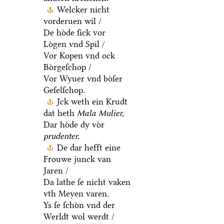
Welcker nicht
vorderuen wil /
De hoͤde ſick vor
Loͤgen vnd Spil /
Vor Kopen vnd ock
Boͤrgeſchop /
Vor Wyuer vnd boͤſer
Geſelſchop.
Jck weth ein Krudt
dat heth
Mala Mulier,
Dar hoͤde dy voͤr
prudenter.
De dar hefft eine
Frouwe junck van
Jaren /
Da lathe ſe nicht vaken
vth Meyen varen.
Ys ſe ſchoͤn vnd der
Werldt wol werdt /