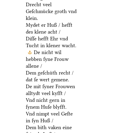
Drecht veel
Geſchmuͤcke groth vnd
klein.
Mydet er Huß / hefft
des klene acht /
Diſſe hefft Ehr vnd
Tucht in klener wacht.
De nicht wil
hebben ſyne Frouw
allene /
Dem geſchuͤth recht /
dat ſe wert gemene.
De mit ſyner Frouwen
alltydt veel kyfft /
Vnd nicht gern in
ſynem Huſe blyfft.
Vnd nimpt veel Geſte
in ſyn Huß /
Dem bith vaken eine