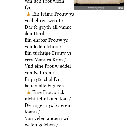
van den Froͤuwlein
fyn.
Ein fraͤme Frouw ys
veel ehren werdt /
Dar ſe geyth all vmme
den Herdt.
Ein ehrbar Frouw ys
van ſeden ſchon /
Ein tuͤchtige Frouw ys
eres Mannes Kron /
Vnd eine Frouw eddel
van Naturen /
Er pryß ſchal ſyn
bauen alle Figuren.
Eine Frouw ick
nicht ſehr lauen kan /
De vngern ys by erem
Mann /
Van velen andern wil
weſen geſehen /