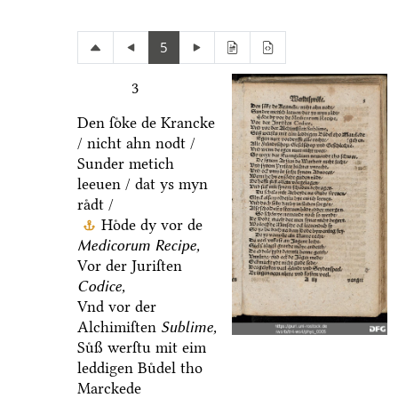
5
3
Den ſoͤke de Krancke
/ nicht ahn nodt /
Sunder metich
leeuen / dat ys myn
raͤdt /
Hoͤde dy vor de
Medicorum Recipe,
Vor der Juriſten
Codice,
Vnd vor der
Alchimiſten
Sublime,
Suͤß werſtu mit eim
leddigen Buͤdel tho
Marckede