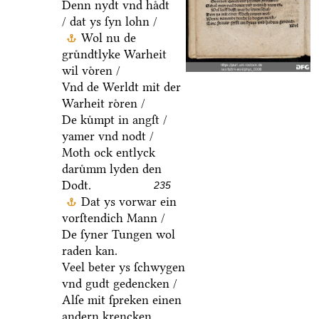
Denn nydt vnd haͤdt
/ dat ys ſyn lohn /
Wol nu de
gruͤndtlyke Warheit
wil voͤren /
Vnd de Werldt mit der
Warheit roͤren /
De kuͤmpt in angſt /
yamer vnd nodt /
Moth ock entlyck
daruͤmm lyden den
Dodt.
235
Dat ys vorwar ein
vorſtendich Mann /
De ſyner Tungen wol
raden kan.
Veel beter ys ſchwygen
vnd gudt gedencken /
Alſe mit ſpreken einen
andern krencken.