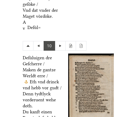
geſoͤke /
Vnd dat vnder der
Maget voͤrdoͤke.
A
Deſuͤl=
v
10
Deſuͤluigen dre
Geſcherre /
Maken de gantze
Werldt erre /
Eth vnd drinck
vnd hebb vor gudt /
Denn tydtlyck
vorderuent wehe
doth.
Du kanſt einen