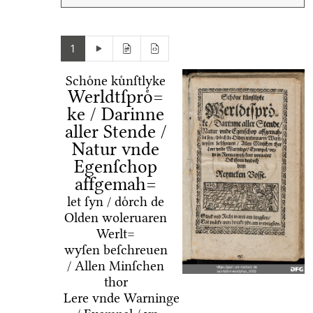
1
Schoͤne kuͤnſtlyke
Werldtſproͤ=
ke / Darinne
aller Stende /
Natur vnde
Egenſchop
affgemah=
let ſyn / doͤrch de
Olden woleruaren
Werlt=
wyſen beſchreuen
/ Allen Minſchen
thor
Lere vnde Warninge