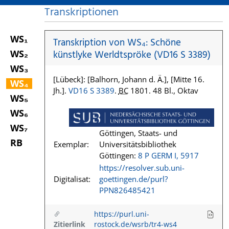
Transkriptionen
WS₁
Transkription von WS₄: Schöne
WS₂
künstlyke Werldtspröke (VD16 S 3389)
WS₃
[Lübeck]: [Balhorn, Johann d. Ä.], [Mitte 16.
WS₄
Jh.].
VD16 S 3389
.
BC
1801. 48 Bl., Oktav
WS₅
WS₆
WS₇
Göttingen, Staats- und
RB
Exemplar:
Universitätsbibliothek
Göttingen:
8 P GERM I, 5917
https://resolver.sub.uni-
Digitalisat:
goettingen.de/purl?
PPN826485421
https://purl.uni-
Zitierlink
rostock.de/wsrb/tr4-ws4