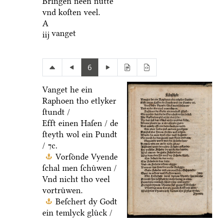
Bringen neen nuͤtte
vnd koſten veel.
A
vanget
iij
6
Vanget he ein
Raphoen tho etlyker
ſtundt /
Efft einen Haſen / de
ſteyth wol ein Pundt
/ ⁊c.
Vorſoͤnde Vyende
ſchal men ſchuͤwen /
Vnd nicht tho veel
vortruͤwen.
Beſchert dy Godt
ein temlyck gluͤck /