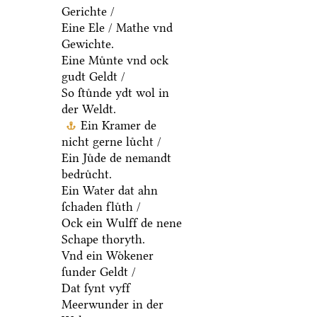
Gerichte /
Eine Ele / Mathe vnd
Gewichte.
Eine Muͤnte vnd ock
gudt Geldt /
So ſtuͤnde ydt wol in
der Weldt.
Ein Kramer de
nicht gerne luͤcht /
Ein Juͤde de nemandt
bedruͤcht.
Ein Water dat ahn
ſchaden fluͤth /
Ock ein Wulff de nene
Schape thoryth.
Vnd ein Woͤkener
ſunder Geldt /
Dat ſynt vyff
Meerwunder in der