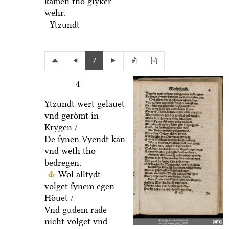
kamen tho glyker
wehr.
Ytzundt
7
4
Ytzundt wert gelauet
vnd geroͤmt in
Krygen /
De ſynen Vyendt kan
vnd weth tho
bedregen.
Wol alltydt
volget ſynem egen
Hoͤuet /
Vnd gudem rade
nicht volget vnd