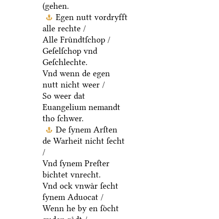
(gehen.
Egen nutt vordryfft
alle rechte /
Alle Fruͤndtſchop /
Geſelſchop vnd
Geſchlechte.
Vnd wenn de egen
nutt nicht weer /
So weer dat
Euangelium nemandt
tho ſchwer.
De ſynem Arſten
de Warheit nicht ſecht
/
Vnd ſynem Preſter
bichtet vnrecht.
Vnd ock vnwaͤr ſecht
ſynem Aduocat /
Wenn he by en ſoͤcht