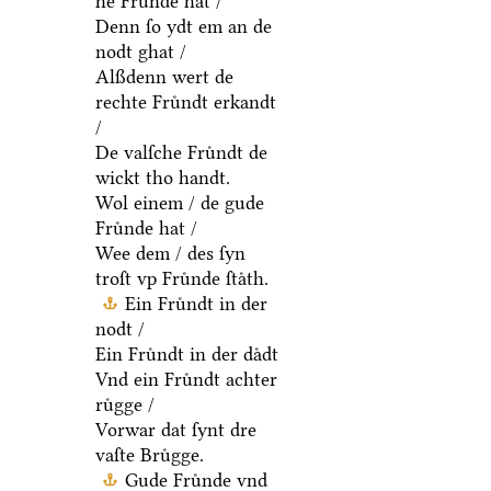
he Fruͤnde hat /
Denn ſo ydt em an de
nodt ghat /
Alßdenn wert de
rechte Fruͤndt erkandt
/
De valſche Fruͤndt de
wickt tho handt.
Wol einem / de gude
Fruͤnde hat /
Wee dem / des ſyn
troſt vp Fruͤnde ſtaͤth.
Ein Fruͤndt in der
nodt /
Ein Fruͤndt in der daͤdt
Vnd ein Fruͤndt achter
ruͤgge /
Vorwar dat ſynt dre
vaſte Bruͤgge.
Gude Fruͤnde vnd