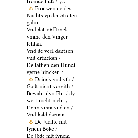
froͤmde Luß / ⁊c.
Frouwen de des
Nachts vp der Straten
gahn.
Vnd dat Voͤfftinck
vmme den Vinger
ſchlan.
Vnd de veel dantzen
vnd drincken /
De lathen den Hundt
gerne hincken /
Drinck vnd yth /
Godt nicht vorgith /
Bewahr dyn Ehr / dy
wert nicht mehr /
Denn vmm vnd an /
Vnd bald daruan.
De Juriſte mit
ſynem Boke /
De Joͤde mit ſynem