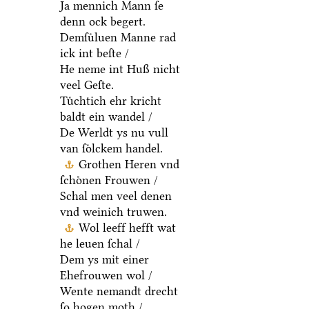
Ja mennich Mann ſe
denn ock begert.
Demſuͤluen Manne rad
ick int beſte /
He neme int Huß nicht
veel Geſte.
Tuͤchtich ehr kricht
baldt ein wandel /
De Werldt ys nu vull
van ſoͤlckem handel.
Grothen Heren vnd
ſchoͤnen Frouwen /
Schal men veel denen
vnd weinich truwen.
Wol leeff hefft wat
he leuen ſchal /
Dem ys mit einer
Ehefrouwen wol /
Wente nemandt drecht
ſo hogen moth /