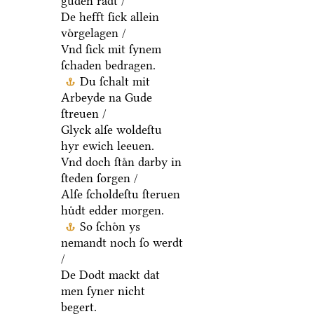
guden raͤdt /
De hefft ſick allein
voͤrgelagen /
Vnd ſick mit ſynem
ſchaden bedragen.
Du ſchalt mit
Arbeyde na Gude
ſtreuen /
Glyck alſe woldeſtu
hyr ewich leeuen.
Vnd doch ſtaͤn darby in
ſteden ſorgen /
Alſe ſcholdeſtu ſteruen
huͤdt edder morgen.
So ſchoͤn ys
nemandt noch ſo werdt
/
De Dodt mackt dat
men ſyner nicht
begert.