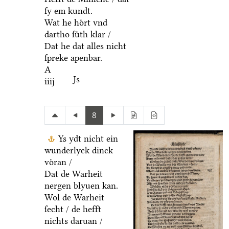
ſy em kundt.
Wat he hoͤrt vnd
dartho ſuͤth klar /
Dat he dat alles nicht
ſpreke apenbar.
A
Js
iiij
8
Ys ydt nicht ein
wunderlyck dinck
voͤran /
Dat de Warheit
nergen blyuen kan.
Wol de Warheit
ſecht / de hefft
nichts daruan /