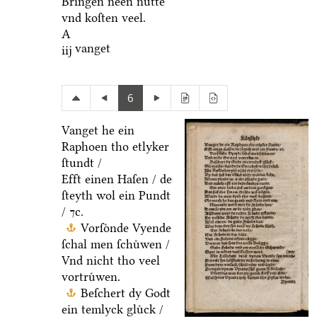
Bringen neen nuͤtte
vnd koſten veel.
A
vanget
iij
6
Vanget he ein
Raphoen tho etlyker
ſtundt /
Efft einen Haſen / de
ſteyth wol ein Pundt
/ ⁊c.
Vorſoͤnde Vyende
ſchal men ſchuͤwen /
Vnd nicht tho veel
vortruͤwen.
Beſchert dy Godt
ein temlyck gluͤck /