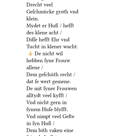
Drecht veel
Geſchmuͤcke groth vnd
klein.
Mydet er Huß / hefft
des klene acht /
Diſſe hefft Ehr vnd
Tucht in klener wacht.
De nicht wil
hebben ſyne Frouw
allene /
Dem geſchuͤth recht /
dat ſe wert gemene.
De mit ſyner Frouwen
alltydt veel kyfft /
Vnd nicht gern in
ſynem Huſe blyfft.
Vnd nimpt veel Geſte
in ſyn Huß /
Dem bith vaken eine