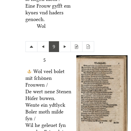
Eine Frouw gyfft em
kyues vnd haders
genoech.
Wol
9
5
Wol veel bolet
mit ſchoͤnen
Frouwen /
De wert nene Stenen
Huͤſer buwen.
Wente ein ydtlyck
Boler moth milde
ſyn /
Wil he geleuet ſyn