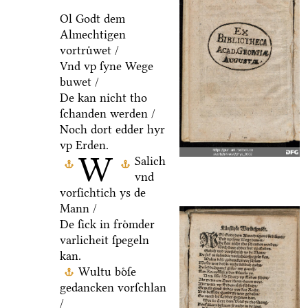
Ol Godt dem
Almechtigen
vortruͤwet /
Vnd vp ſyne Wege
buwet /
De kan nicht tho
ſchanden werden /
Noch dort edder hyr
vp Erden.
W
Salich
vnd
vorſichtich ys de
Mann /
De ſick in froͤmder
varlicheit ſpegeln
kan.
Wultu boͤſe
gedancken vorſchlan
/