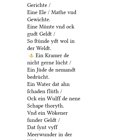
Gerichte /
Eine Ele / Mathe vnd
Gewichte.
Eine Muͤnte vnd ock
gudt Geldt /
So ſtuͤnde ydt wol in
der Weldt.
Ein Kramer de
nicht gerne luͤcht /
Ein Juͤde de nemandt
bedruͤcht.
Ein Water dat ahn
ſchaden fluͤth /
Ock ein Wulff de nene
Schape thoryth.
Vnd ein Woͤkener
ſunder Geldt /
Dat ſynt vyff
Meerwunder in der