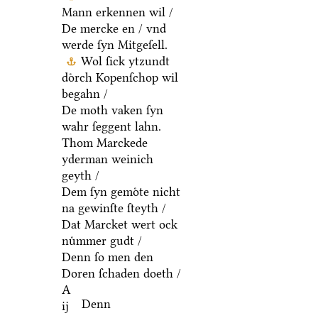
Mann erkennen wil /
De mercke en / vnd
werde ſyn Mitgeſell.
Wol ſick ytzundt
doͤrch Kopenſchop wil
begahn /
De moth vaken ſyn
wahr ſeggent lahn.
Thom Marckede
yderman weinich
geyth /
Dem ſyn gemoͤte nicht
na gewinſte ſteyth /
Dat Marcket wert ock
nuͤmmer gudt /
Denn ſo men den
Doren ſchaden doeth /
A
Denn
ij