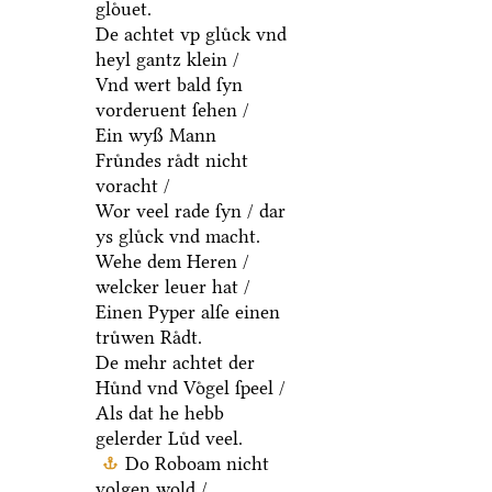
gloͤuet.
De achtet vp gluͤck vnd
heyl gantz klein /
Vnd wert bald ſyn
vorderuent ſehen /
Ein wyß Mann
Fruͤndes raͤdt nicht
voracht /
Wor veel rade ſyn / dar
ys gluͤck vnd macht.
Wehe dem Heren /
welcker leuer hat /
Einen Pyper alſe einen
truͤwen Raͤdt.
De mehr achtet der
Huͤnd vnd Voͤgel ſpeel /
Als dat he hebb
gelerder Luͤd veel.
Do Roboam nicht
volgen wold /