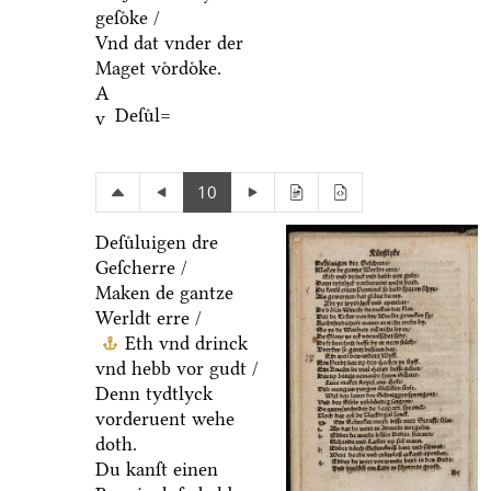
geſoͤke /
Vnd dat vnder der
Maget voͤrdoͤke.
A
Deſuͤl=
v
10
Deſuͤluigen dre
Geſcherre /
Maken de gantze
Werldt erre /
Eth vnd drinck
vnd hebb vor gudt /
Denn tydtlyck
vorderuent wehe
doth.
Du kanſt einen