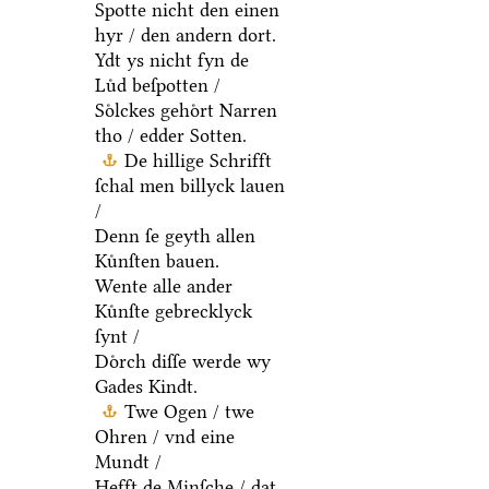
Spotte nicht den einen
hyr / den andern dort.
Ydt ys nicht fyn de
Luͤd beſpotten /
Soͤlckes gehoͤrt Narren
tho / edder Sotten.
De hillige Schrifft
ſchal men billyck lauen
/
Denn ſe geyth allen
Kuͤnſten bauen.
Wente alle ander
Kuͤnſte gebrecklyck
ſynt /
Doͤrch diſſe werde wy
Gades Kindt.
Twe Ogen / twe
Ohren / vnd eine
Mundt /
Hefft de Minſche / dat