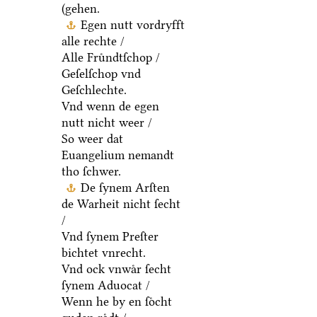
(gehen.
Egen nutt vordryfft
alle rechte /
Alle Fruͤndtſchop /
Geſelſchop vnd
Geſchlechte.
Vnd wenn de egen
nutt nicht weer /
So weer dat
Euangelium nemandt
tho ſchwer.
De ſynem Arſten
de Warheit nicht ſecht
/
Vnd ſynem Preſter
bichtet vnrecht.
Vnd ock vnwaͤr ſecht
ſynem Aduocat /
Wenn he by en ſoͤcht