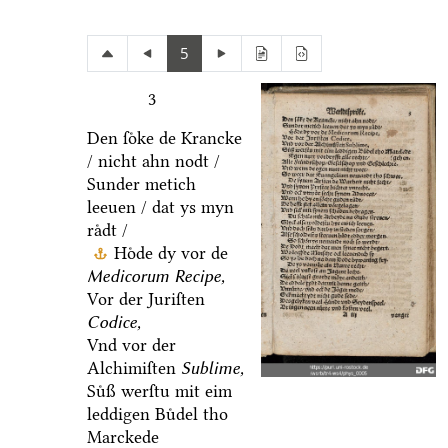
5
3
Den ſoͤke de Krancke
/ nicht ahn nodt /
Sunder metich
leeuen / dat ys myn
raͤdt /
Hoͤde dy vor de
Medicorum Recipe,
Vor der Juriſten
Codice,
Vnd vor der
Alchimiſten
Sublime,
Suͤß werſtu mit eim
leddigen Buͤdel tho
Marckede