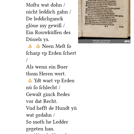
Moſtu wat dohn /
nicht leddich gahn /
De leddichganck
gloͤue my gewiß /
Ein Rouwkuͤſſen des
Duͤuels ys.
Neen Meſt ſo
ſcharp vp Erden ſchert
/
Als wenn ein Buer
thom Heren wert.
Ydt wart vp Erden
nuͤ ſo ſchlecht /
Gewalt ginck ſtedes
vor dat Recht.
Vnd hefft de Hundt yuͤ
wat gedahn /
So moth he Ledder
gegeten han.