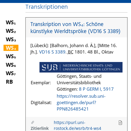
Transkriptionen
WS₁
Transkription von WS₄: Schöne
WS₂
künstlyke Werldtspröke (VD16 S 3389)
WS₃
[Lübeck]: [Balhorn, Johann d. Ä.], [Mitte 16.
WS₄
Jh.].
VD16 S 3389
.
BC
1801. 48 Bl., Oktav
WS₅
WS₆
WS₇
Göttingen, Staats- und
RB
Exemplar:
Universitätsbibliothek
Göttingen:
8 P GERM I, 5917
https://resolver.sub.uni-
Digitalisat:
goettingen.de/purl?
PPN826485421
https://purl.uni-
Zitierlink
rostock.de/wsrb/tr4-ws4