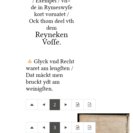
/ Exempel / vn=
de in Rymeswyſe
kort voruatet /
Ock thom deel vth
dem
Reyneken
Voſſe.
Glyck vnd Recht
waret am lengſten /
Dat maͤckt men
bruckt ydt am
weinigſten.
2
3