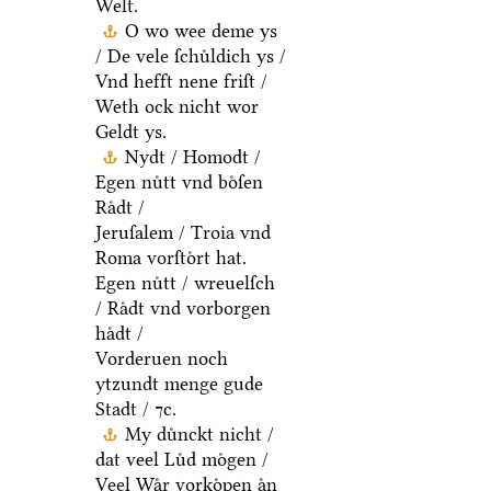
Welt.
O wo wee deme ys
/ De vele ſchuͤldich ys /
Vnd hefft nene friſt /
Weth ock nicht wor
Geldt ys.
Nydt / Homodt /
Egen nuͤtt vnd boͤſen
Raͤdt /
Jeruſalem / Troia vnd
Roma vorſtoͤrt hat.
Egen nuͤtt / wreuelſch
/ Raͤdt vnd vorborgen
haͤdt /
Vorderuen noch
ytzundt menge gude
Stadt / ⁊c.
My duͤnckt nicht /
dat veel Luͤd moͤgen /
Veel Waͤr vorkoͤpen aͤn