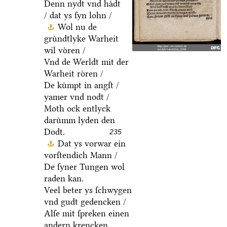
Denn nydt vnd haͤdt
/ dat ys ſyn lohn /
Wol nu de
gruͤndtlyke Warheit
wil voͤren /
Vnd de Werldt mit der
Warheit roͤren /
De kuͤmpt in angſt /
yamer vnd nodt /
Moth ock entlyck
daruͤmm lyden den
Dodt.
235
Dat ys vorwar ein
vorſtendich Mann /
De ſyner Tungen wol
raden kan.
Veel beter ys ſchwygen
vnd gudt gedencken /
Alſe mit ſpreken einen
andern krencken.