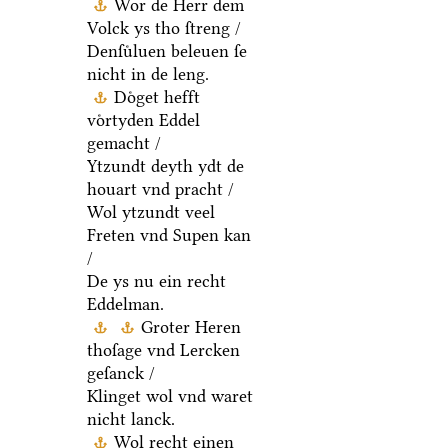
Wor de Herr dem
Volck ys tho ſtreng /
Denſuͤluen beleuen ſe
nicht in de leng.
Doͤget hefft
voͤrtyden Eddel
gemacht /
Ytzundt deyth ydt de
houart vnd pracht /
Wol ytzundt veel
Freten vnd Supen kan
/
De ys nu ein recht
Eddelman.
Groter Heren
thoſage vnd Lercken
geſanck /
Klinget wol vnd waret
nicht lanck.
Wol recht einen