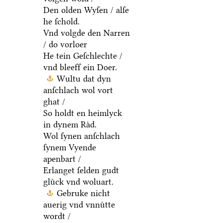
Den olden Wyſen / alſe
he ſchold.
Vnd volgde den Narren
/ do vorloer
He tein Geſchlechte /
vnd bleeff ein Doer.
Wultu dat dyn
anſchlach wol vort
ghat /
So holdt en heimlyck
in dynem Raͤd.
Wol ſynen anſchlach
ſynem Vyende
apenbart /
Erlanget ſelden gudt
gluͤck vnd woluart.
Gebruke nicht
auerig vnd vnnuͤtte
wordt /