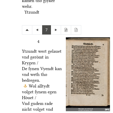
kamen tho glyker
wehr.
Ytzundt
7
4
Ytzundt wert gelauet
vnd geroͤmt in
Krygen /
De ſynen Vyendt kan
vnd weth tho
bedregen.
Wol alltydt
volget ſynem egen
Hoͤuet /
Vnd gudem rade
nicht volget vnd