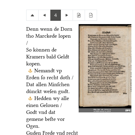
4
Denn wenn de Dorn
tho Marckede lopen
/
So koͤnnen de
Kramers bald Geldt
kopen.
Nemandt vp
Erden ſo recht doth /
Dat allen Minſchen
duͤnckt weſen gudt.
Hedden wy alle
einen Gelouen /
Godt vnd dat
gemene beſte vor
Ogen.
Guden Frede vnd recht