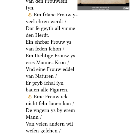
van den Froͤuwlein
fyn.
Ein fraͤme Frouw ys
veel ehren werdt /
Dar ſe geyth all vmme
den Herdt.
Ein ehrbar Frouw ys
van ſeden ſchon /
Ein tuͤchtige Frouw ys
eres Mannes Kron /
Vnd eine Frouw eddel
van Naturen /
Er pryß ſchal ſyn
bauen alle Figuren.
Eine Frouw ick
nicht ſehr lauen kan /
De vngern ys by erem
Mann /
Van velen andern wil
weſen geſehen /