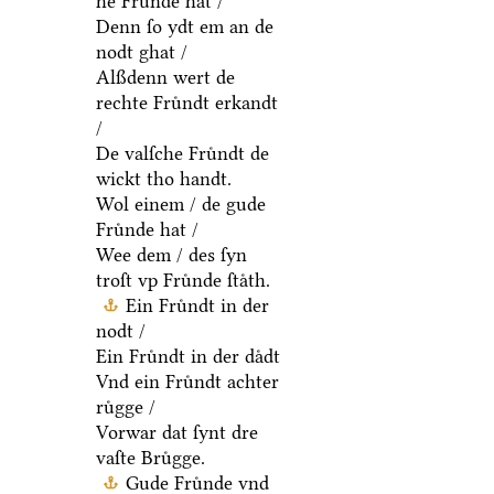
he Fruͤnde hat /
Denn ſo ydt em an de
nodt ghat /
Alßdenn wert de
rechte Fruͤndt erkandt
/
De valſche Fruͤndt de
wickt tho handt.
Wol einem / de gude
Fruͤnde hat /
Wee dem / des ſyn
troſt vp Fruͤnde ſtaͤth.
Ein Fruͤndt in der
nodt /
Ein Fruͤndt in der daͤdt
Vnd ein Fruͤndt achter
ruͤgge /
Vorwar dat ſynt dre
vaſte Bruͤgge.
Gude Fruͤnde vnd