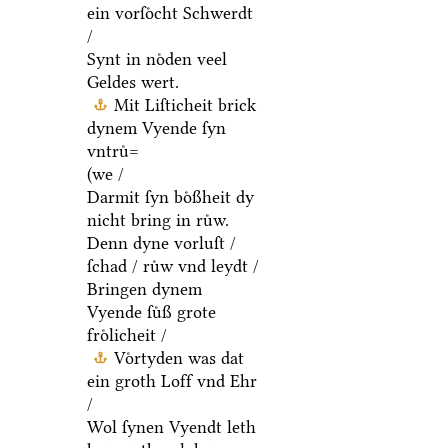
ein vorſoͤcht Schwerdt
/
Synt in noͤden veel
Geldes wert.
Mit Liſticheit brick
dynem Vyende ſyn
vntruͤ=
(we /
Darmit ſyn boͤßheit dy
nicht bring in ruͤw.
Denn dyne vorluſt /
ſchad / ruͤw vnd leydt /
Bringen dynem
Vyende ſuͤß grote
froͤlicheit /
Voͤrtyden was dat
ein groth Loff vnd Ehr
/
Wol ſynen Vyendt leth