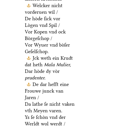
Welcker nicht
vorderuen wil /
De hoͤde ſick vor
Loͤgen vnd Spil /
Vor Kopen vnd ock
Boͤrgeſchop /
Vor Wyuer vnd boͤſer
Geſelſchop.
Jck weth ein Krudt
dat heth
Mala Mulier,
Dar hoͤde dy voͤr
prudenter.
De dar hefft eine
Frouwe junck van
Jaren /
Da lathe ſe nicht vaken
vth Meyen varen.
Ys ſe ſchoͤn vnd der
Werldt wol werdt /