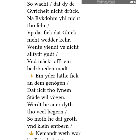
So wacht / dat dy de
Gyricheit nicht druͤck.
Na Rykdohm yhl nicht
tho ſehr /
Vp dat ſick dat Gluͤck
nicht wedder kehr.
Wente ylendt ys nicht
alltydt gudt /
Vnd maͤckt offt ein
bedroͤueden modt.
Ein yder lathe ſick
an dem genoͤgen /
Dat ſick tho ſynem
Staͤde wil voͤgen.
Werdt he auer dyth
tho veel begern /
So moth he dat groth
vnd klein entbern /
Nemandt weth wor