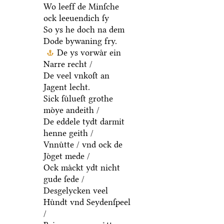
Wo leeff de Minſche
ock leeuendich ſy
So ys he doch na dem
Dode bywaning fry.
De ys vorwaͤr ein
Narre recht /
De veel vnkoſt an
Jagent lecht.
Sick ſuͤlueſt grothe
moͤye andeith /
De eddele tydt darmit
henne geith /
Vnnuͤtte / vnd ock de
Joͤget mede /
Ock maͤckt ydt nicht
gude ſede /
Desgelycken veel
Huͤndt vnd Seydenſpeel
/