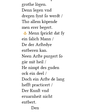
grothe loͤgen.
Denn legen vnd
dregen ſynt ſo werdt /
Tho allem koͤpende
men erer begert.
Menn ſprickt dat ſy
ein ſalich Mann /
De der Arſtedye
entberen kan.
Neen Arſte purgert ſo
gaͤr mit heil /
He nimpt des guden
ock ein deel /
Doch ein Arſte de lang
hefft practicert /
Der Kunſt vnd
eruarnheit nicht
entbert.
Den