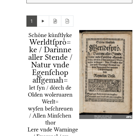
1
Schoͤne kuͤnſtlyke
Werldtſproͤ=
ke / Darinne
aller Stende /
Natur vnde
Egenſchop
affgemah=
let ſyn / doͤrch de
Olden woleruaren
Werlt=
wyſen beſchreuen
/ Allen Minſchen
thor
Lere vnde Warninge