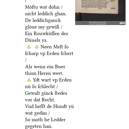
/
Moͤſtu wat dohn /
nicht leddich ghan.
De leddichganck
gloͤue my gewiß /
Ein Rouwkuͤſſen des
Duͤuels ys.
Neen Meſt ſo
ſcharp vp Erden ſchert
/
Als wenn ein Buer
thom Heren wert.
Ydt wart vp Erden
nuͤ ſo ſchlecht /
Gewalt ginck ſtedes
vor dat Recht.
Vnd hefft de Hundt yuͤ
wat gedaͤn /
So moth he Ledder
gegeten han.