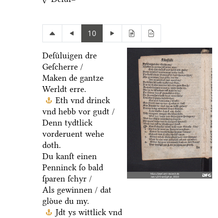
v
10
Deſuͤluigen dre
Geſcherre /
Maken de gantze
Werldt erre.
Eth vnd drinck
vnd hebb vor gudt /
Denn tydtlick
vorderuent wehe
doth.
Du kanſt einen
Penninck ſo bald
ſparen ſchyr /
Als gewinnen / dat
gloͤue du my.
Jdt ys wittlick vnd