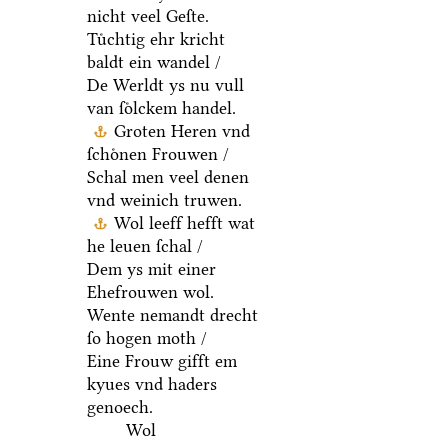
nicht veel Geſte.
Tuͤchtig ehr kricht
baldt ein wandel /
De Werldt ys nu vull
van ſoͤlckem handel.
Groten Heren vnd
ſchoͤnen Frouwen /
Schal men veel denen
vnd weinich truwen.
Wol leeff hefft wat
he leuen ſchal /
Dem ys mit einer
Ehefrouwen wol.
Wente nemandt drecht
ſo hogen moth /
Eine Frouw gifft em
kyues vnd haders
genoech.
Wol