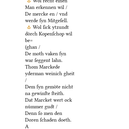
Wol recht einen
Man erkennen wil /
De mercke en / vnd
werde ſyn Mitgeſell.
Wol ſick ytzundt
doͤrch Kopenſchop wil
be=
(ghan /
De moth vaken ſyn
war ſeggent lahn.
Thom Marckede
yderman weinich gheit
/
Dem ſyn gemoͤte nicht
na gewinſte ſteith.
Dat Marcket wert ock
nuͤmmer gudt /
Denn ſo men den
Doren ſchaden doeth.
A