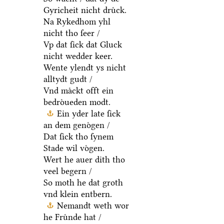
Gyricheit nicht druͤck.
Na Rykedhom yhl
nicht tho ſeer /
Vp dat ſick dat Gluck
nicht wedder keer.
Wente ylendt ys nicht
alltydt gudt /
Vnd maͤckt offt ein
bedroͤueden modt.
Ein yder late ſick
an dem genoͤgen /
Dat ſick tho ſynem
Stade wil voͤgen.
Wert he auer dith tho
veel begern /
So moth he dat groth
vnd klein entbern.
Nemandt weth wor
he Fruͤnde hat /