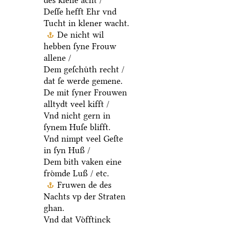
des klene acht /
Deſſe hefft Ehr vnd
Tucht in klener wacht.
De nicht wil
hebben ſyne Frouw
allene /
Dem geſchuͤth recht /
dat ſe werde gemene.
De mit ſyner Frouwen
alltydt veel kifft /
Vnd nicht gern in
ſynem Huſe blifft.
Vnd nimpt veel Geſte
in ſyn Huß /
Dem bith vaken eine
froͤmde Luß / etc.
Fruwen de des
Nachts vp der Straten
ghan.
Vnd dat Voͤfftinck