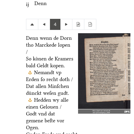
Denn
ij
4
Denn wenn de Dorn
tho Marckede lopen
/
So koͤnen de Kramers
bald Geldt kopen.
Nemandt vp
Erden ſo recht doth /
Dat allen Minſchen
duͤnckt weſen gudt.
Hedden wy alle
einen Gelouen /
Godt vnd dat
gemene beſte vor
Ogen.