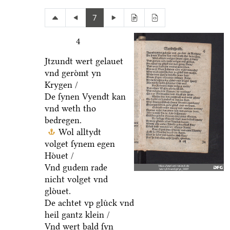
7
4
Jtzundt wert gelauet
vnd geroͤmt yn
Krygen /
De ſynen Vyendt kan
vnd weth tho
bedregen.
Wol alltydt
volget ſynem egen
Hoͤuet /
Vnd gudem rade
nicht volget vnd
gloͤuet.
De achtet vp gluͤck vnd
heil gantz klein /
Vnd wert bald ſyn