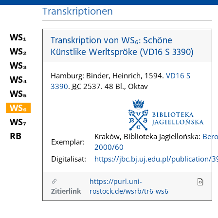
Transkriptionen
WS₁
Transkription von WS₆: Schöne
WS₂
Künstlike Werltspröke (VD16 S 3390)
WS₃
Hamburg: Binder, Heinrich, 1594.
VD16 S
WS₄
3390
.
BC
2537. 48 Bl., Oktav
WS₅
WS₆
WS₇
RB
Kraków, Biblioteka Jagiellońska:
Bero
Exemplar:
2000/60
Digitalisat:
https://jbc.bj.uj.edu.pl/publication/
https://purl.uni-
Zitierlink
rostock.de/wsrb/tr6-ws6