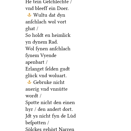
He tein Geſchlechte /
vnd bleeff ein Doer.
Wultu dat dyn
anſchlach wol vort
ghat /
So holdt en heimlick
yn dynem Rad.
Wol ſynen anſchlach
ſynem Vyende
apenbart /
Erlanget ſelden gudt
gluͤck vnd woluart.
Gebruke nicht
auerig vnd vnnuͤtte
wordt /
Spotte nicht den einen
hyr / den andert dort.
Jdt ys nicht fyn de Luͤd
beſpotten /
Soͤlckes gehoͤrt Narren