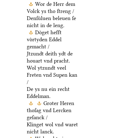
Wor de Herr dem
Volck ys tho ſtreng /
Denſuͤluen beleuen ſe
nicht in de leng.
Doͤget hefft
voͤrtyden Eddel
gemacht /
Jtzundt deith ydt de
houart vnd pracht.
Wol ytzundt veel
Freten vnd Supen kan
/
De ys nu ein recht
Eddelman.
Groter Heren
thoſag vnd Lercken
geſanck /
Klinget wol vnd waret
nicht lanck.