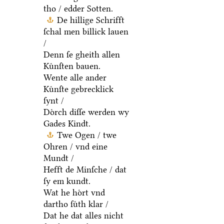
tho / edder Sotten.
De hillige Schrifft
ſchal men billick lauen
/
Denn ſe gheith allen
Kuͤnſten bauen.
Wente alle ander
Kuͤnſte gebrecklick
ſynt /
Doͤrch diſſe werden wy
Gades Kindt.
Twe Ogen / twe
Ohren / vnd eine
Mundt /
Hefft de Minſche / dat
ſy em kundt.
Wat he hoͤrt vnd
dartho ſuͤth klar /
Dat he dat alles nicht