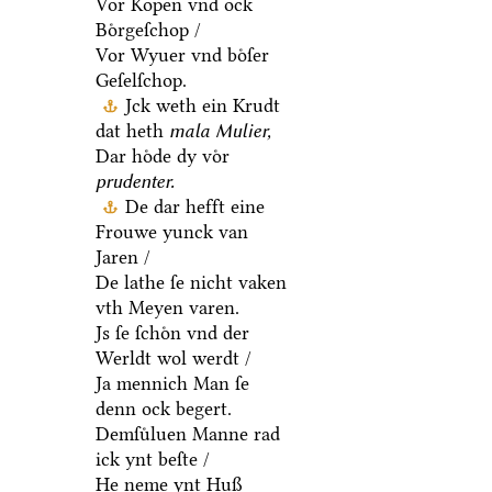
Vor Kopen vnd ock
Boͤrgeſchop /
Vor Wyuer vnd boͤſer
Geſelſchop.
Jck weth ein Krudt
dat heth
mala Mulier,
Dar hoͤde dy voͤr
prudenter.
De dar hefft eine
Frouwe yunck van
Jaren /
De lathe ſe nicht vaken
vth Meyen varen.
Js ſe ſchoͤn vnd der
Werldt wol werdt /
Ja mennich Man ſe
denn ock begert.
Demſuͤluen Manne rad
ick ynt beſte /
He neme ynt Huß