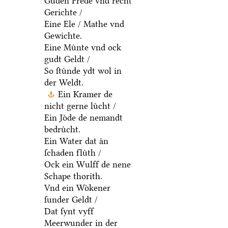
Guden Frede vnd recht
Gerichte /
Eine Ele / Mathe vnd
Gewichte.
Eine Muͤnte vnd ock
gudt Geldt /
So ſtuͤnde ydt wol in
der Weldt.
Ein Kramer de
nicht gerne luͤcht /
Ein Joͤde de nemandt
bedruͤcht.
Ein Water dat aͤn
ſchaden fluͤth /
Ock ein Wulff de nene
Schape thorith.
Vnd ein Woͤkener
ſunder Geldt /
Dat ſynt vyff
Meerwunder in der