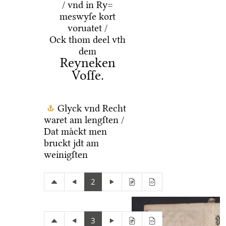
/ vnd in Ry=
meswyſe kort
voruatet /
Ock thom deel vth
dem
Reyneken
Voſſe.
Glyck vnd Recht
waret am lengſten /
Dat maͤckt men
bruckt jdt am
weinigſten
2
3