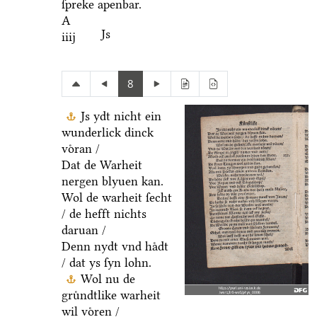
ſpreke apenbar.
A
Js
iiij
8
Js ydt nicht ein
wunderlick dinck
voͤran /
Dat de Warheit
nergen blyuen kan.
Wol de warheit ſecht
/ de hefft nichts
daruan /
Denn nydt vnd haͤdt
/ dat ys ſyn lohn.
Wol nu de
gruͤndtlike warheit
wil voͤren /