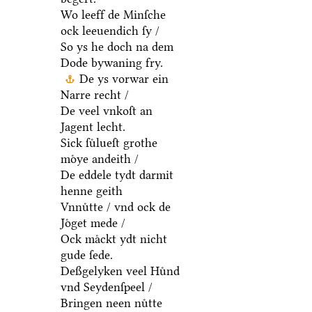
Wo leeff de Minſche
ock leeuendich ſy /
So ys he doch na dem
Dode bywaning fry.
De ys vorwar ein
Narre recht /
De veel vnkoſt an
Jagent lecht.
Sick ſuͤlueſt grothe
moͤye andeith /
De eddele tydt darmit
henne geith
Vnnuͤtte / vnd ock de
Joͤget mede /
Ock maͤckt ydt nicht
gude ſede.
Deßgelyken veel Huͤnd
vnd Seydenſpeel /
Bringen neen nuͤtte