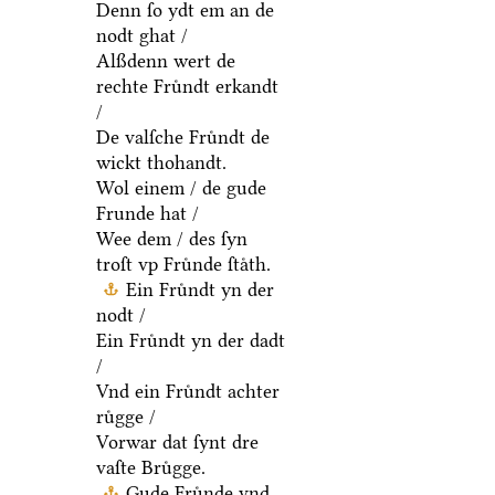
Denn ſo ydt em an de
nodt ghat /
Alßdenn wert de
rechte Fruͤndt erkandt
/
De valſche Fruͤndt de
wickt thohandt.
Wol einem / de gude
Frunde hat /
Wee dem / des ſyn
troſt vp Fruͤnde ſtaͤth.
Ein Fruͤndt yn der
nodt /
Ein Fruͤndt yn der dadt
/
Vnd ein Fruͤndt achter
ruͤgge /
Vorwar dat ſynt dre
vaſte Bruͤgge.
Gude Fruͤnde vnd