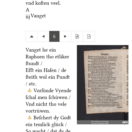
vnd koſten veel.
A
Vanget
iij
6
Vanget he ein
Raphoen tho etliker
ſtundt /
Efft ein Haſen / de
ſteith wol ein Pundt
/ etc.
Vorſoͤnde Vyende
ſchal men ſchuͤwen /
Vnd nicht tho vele
vortruͤwen.
Beſchert dy Godt
ein temlick gluͤck /
So wacht / dat dy de