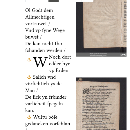
Ol Godt dem
Allmechtigen
vortruwet /
Vnd vp ſyne Wege
buwet /
De kan nicht tho
ſchanden werden /
W
Noch dort
edder hyr
vp Erden.
Salich vnd
voͤrſichtich ys de
Man /
De ſick yn froͤmder
varlicheit ſpegeln
kan.
Wultu boͤſe
gedancken vorſchlan