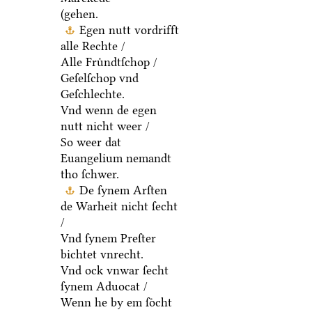
(gehen.
Egen nutt vordrifft
alle Rechte /
Alle Fruͤndtſchop /
Geſelſchop vnd
Geſchlechte.
Vnd wenn de egen
nutt nicht weer /
So weer dat
Euangelium nemandt
tho ſchwer.
De ſynem Arſten
de Warheit nicht ſecht
/
Vnd ſynem Preſter
bichtet vnrecht.
Vnd ock vnwar ſecht
ſynem Aduocat /
Wenn he by em ſoͤcht