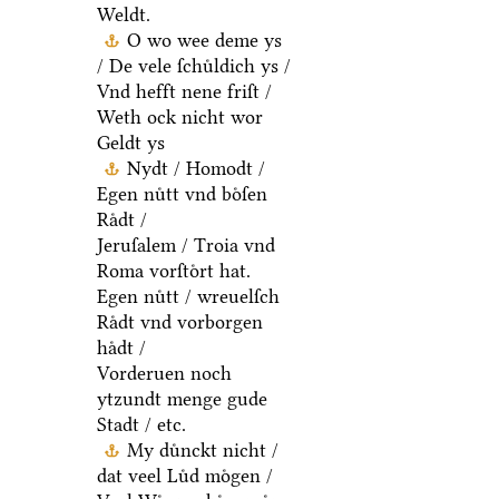
Weldt.
O wo wee deme ys
/ De vele ſchuͤldich ys /
Vnd hefft nene friſt /
Weth ock nicht wor
Geldt ys
Nydt / Homodt /
Egen nuͤtt vnd boͤſen
Raͤdt /
Jeruſalem / Troia vnd
Roma vorſtoͤrt hat.
Egen nuͤtt / wreuelſch
Raͤdt vnd vorborgen
haͤdt /
Vorderuen noch
ytzundt menge gude
Stadt / etc.
My duͤnckt nicht /
dat veel Luͤd moͤgen /