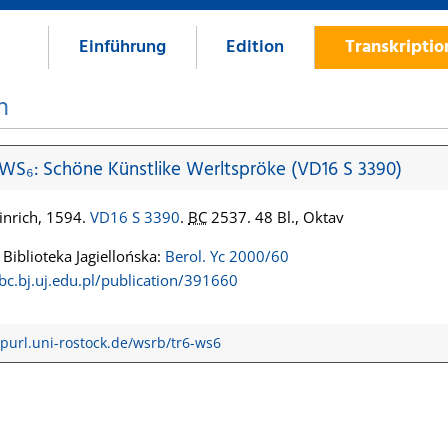
Einführung
Edition
Transkripti
n
 WS₆: Schöne Künstlike Werltspröke (VD16 S 3390)
inrich, 1594.
VD16 S 3390
.
BC
2537. 48 Bl., Oktav
Biblioteka Jagiellońska:
Berol. Yc 2000/60
jbc.bj.uj.edu.pl/publication/391660
/purl.uni-rostock.de/wsrb/tr6-ws6