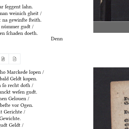
r ſeggent lahn.
an weinich gheit /
 na gewinſte ſteith.
 nuͤmmer gudt /
n ſchaden doeth.
Denn
ho Marckede lopen /
bald Geldt kopen.
ſo recht doth /
ͤnckt weſen gudt.
nen Gelouen /
beſte vor Ogen.
t Gerichte /
 Gewichte.
udt Geldt /