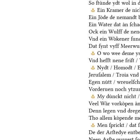
So ſtuͤnde ydt wol in 
Ein Kramer de nich
Ein Joͤde de nemandt b
Ein Water dat aͤn ſcha
Ock ein Wulff de nen
Vnd ein Woͤkener ſund
Dat ſynt vyff Meerwu
O wo wee deme ys /
Vnd hefft nene friſt 
Nydt / Homodt / Eg
Jeruſalem / Troia vnd 
Egen nuͤtt / wreuelſch
Vorderuen noch ytzun
My duͤnckt nicht /
Veel Waͤr vorkoͤpen aͤn
Denn legen vnd drege
Tho allem koͤpende me
Men ſprickt / dat 
De der Arſtedye entb
Neen Arſte purgert ſo 