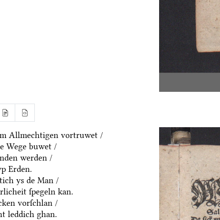
m Allmechtigen vortruwet /
ne Wege buwet /
anden werden /
vp Erden.
htich ys de Man /
rlicheit ſpegeln kan.
cken vorſchlan /
ht leddich ghan.