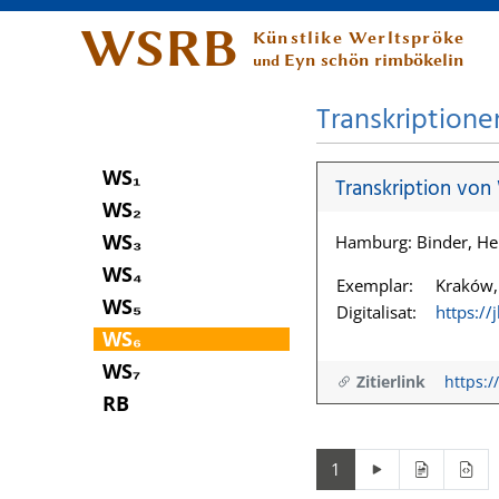
WSRB
Künstlike Werltspröke
Eyn schön rimbökelin
und
Transkriptione
WS₁
Transkription von
WS₂
WS₃
Hamburg: Binder, He
WS₄
Exemplar:
Kraków, 
WS₅
Digitalisat:
https://
WS₆
WS₇
Zitierlink
https:/
RB
1