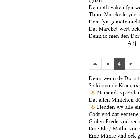
De moth vaken ſyn wa
Thom Marckede yderm
Dem ſyn gemoͤte nicht
Dat Marcket wert ock
Denn ſo men den Dore
A ij
4
Denn wenn de Dorn t
So koͤnen de Kramers 
Nemandt vp Erden 
Dat allen Minſchen du
Hedden wy alle ei
Godt vnd dat gemene 
Guden Frede vnd rech
Eine Ele / Mathe vnd
Eine Muͤnte vnd ock g