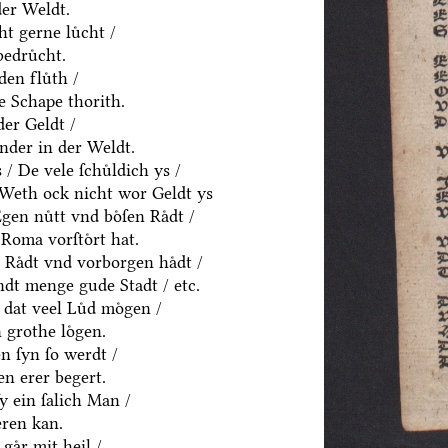
der Weldt.
t gerne luͤcht /
edruͤcht.
den fluͤth /
e Schape thorith.
er Geldt /
nder in der Weldt.
 De vele ſchuͤldich ys /
/ Weth ock nicht wor Geldt ys
en nuͤtt vnd boͤſen Raͤdt /
Roma vorſtoͤrt hat.
 Raͤdt vnd vorborgen haͤdt /
dt menge gude Stadt / etc.
 dat veel Luͤd moͤgen /
 grothe loͤgen.
n ſyn ſo werdt /
n erer begert.
ſy ein ſalich Man /
eren kan.
gaͤr mit heil /