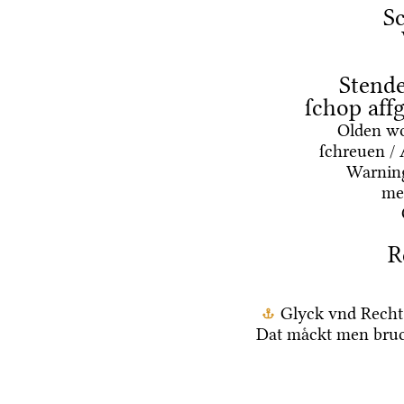
Sc
Stende
ſchop aff
Olden wo
ſchreuen / 
Warning
mes
R
Glyck vnd Recht
Dat maͤckt men bruc