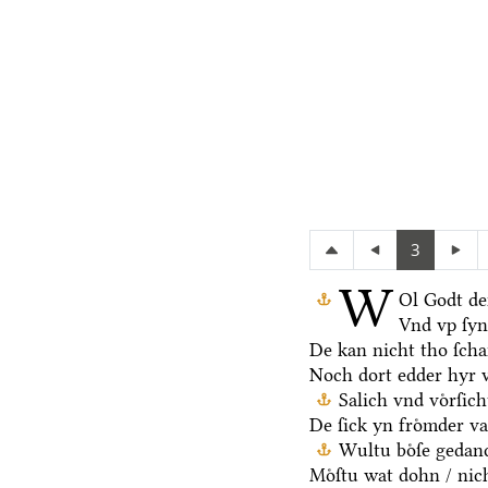
3
W
Ol Godt de
Vnd vp ſy
De kan nicht tho ſch
Noch dort edder hyr 
Salich vnd voͤrſic
De ſick yn froͤmder va
Wultu boͤſe gedan
Moͤſtu wat dohn / nic