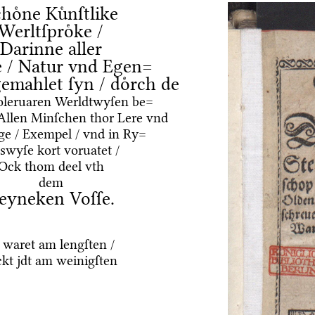
hoͤne Kuͤnſtlike
Werltſproͤke /
Darinne aller
 / Natur vnd Egen=
gemahlet ſyn / doͤrch de
leruaren Werldtwyſen be=
Allen Minſchen thor Lere vnd
e / Exempel / vnd in Ry=
wyſe kort voruatet /
Ock thom deel vth
dem
eyneken Voſſe.
 waret am lengſten /
kt jdt am weinigſten