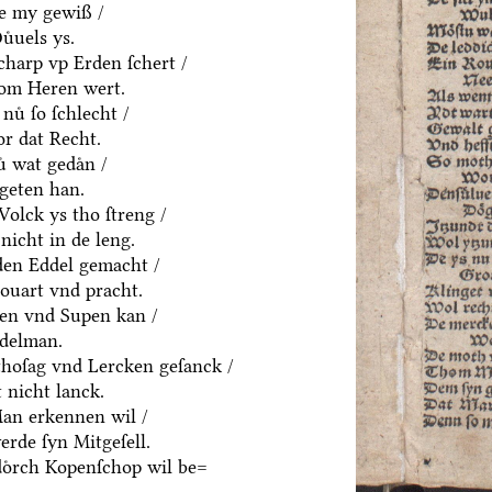
ue my gewiß /
uͤuels ys.
charp vp Erden ſchert /
om Heren wert.
nuͤ ſo ſchlecht /
or dat Recht.
ͤ wat gedaͤn /
geten han.
olck ys tho ſtreng /
nicht in de leng.
yden Eddel gemacht /
houart vnd pracht.
ten vnd Supen kan /
ddelman.
thoſag vnd Lercken geſanck /
 nicht lanck.
an erkennen wil /
rde ſyn Mitgeſell.
doͤrch Kopenſchop wil be=