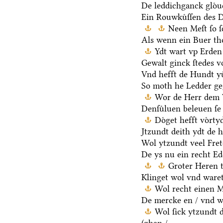
De leddichganck gloͤ
Ein Rouwkuͤſſen des D
Neen Meſt ſo ſ
Als wenn ein Buer th
Ydt wart vp Erden 
Gewalt ginck ſtedes v
Vnd hefft de Hundt yu
So moth he Ledder ge
Wor de Herr dem V
Denſuͤluen beleuen ſe 
Doͤget hefft voͤrt
Jtzundt deith ydt de 
Wol ytzundt veel Fre
De ys nu ein recht E
Groter Heren 
Klinget wol vnd waret
Wol recht einen M
De mercke en / vnd we
Wol ſick ytzundt 
(ghan /