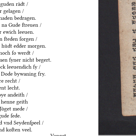
guden raͤdt /
ͤr gelagen /
chaden bedragen.
 na Gude ſtreuen /
r ewich leeuen.
n ſteden ſorgen /
n huͤdt edder morgen.
noch ſo werdt /
en ſyner nicht begert.
ck leeuendich ſy /
 Dode bywaning fry.
e recht /
nt lecht.
ͤye andeith /
 henne geith
Joͤget mede /
gude ſede.
d vnd Seydenſpeel /
nd koſten veel.
Vanget