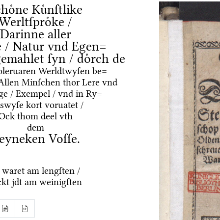
hoͤne Kuͤnſtlike
Werltſproͤke /
Darinne aller
 / Natur vnd Egen=
gemahlet ſyn / doͤrch de
leruaren Werldtwyſen be=
Allen Minſchen thor Lere vnd
e / Exempel / vnd in Ry=
wyſe kort voruatet /
Ock thom deel vth
dem
eyneken Voſſe.
 waret am lengſten /
kt jdt am weinigſten