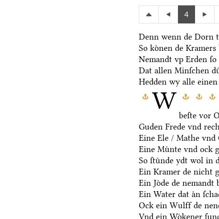
4
Denn wenn de Dorn t
So koͤnen de Kramers 
Nemandt vp Erden ſo 
Dat allen Minſchen du
Hedden wy alle einen
W
beſte vor 
Guden Frede vnd rech
Eine Ele / Mathe vnd
Eine Muͤnte vnd ock g
So ſtuͤnde ydt wol in 
Ein Kramer de nicht ge
Ein Joͤde de nemandt b
Ein Water dat aͤn ſcha
Ock ein Wulff de nen
Vnd ein Woͤkener ſund