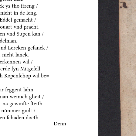
k ys tho ſtreng /
nicht in de leng.
 Eddel gemacht /
houart vnd pracht.
ten vnd Supen kan /
ddelman.
vnd Lercken geſanck /
 nicht lanck.
erkennen wil /
rde ſyn Mitgeſell.
ch Kopenſchop wil be=
r ſeggent lahn.
an weinich gheit /
 na gewinſte ſteith.
 nuͤmmer gudt /
n ſchaden doeth.
Denn