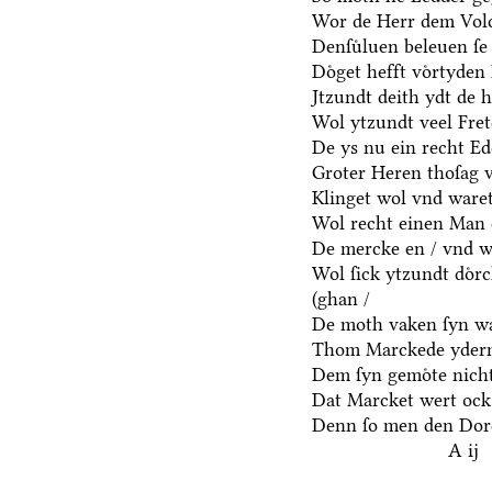
Wor de Herr dem Volc
Denſuͤluen beleuen ſe 
Doͤget hefft voͤrtyden
Jtzundt deith ydt de 
Wol ytzundt veel Fre
De ys nu ein recht E
Groter Heren thoſag 
Klinget wol vnd waret
Wol recht einen Man 
De mercke en / vnd we
Wol ſick ytzundt doͤr
(ghan /
De moth vaken ſyn wa
Thom Marckede yderm
Dem ſyn gemoͤte nicht
Dat Marcket wert ock
Denn ſo men den Dore
A ij