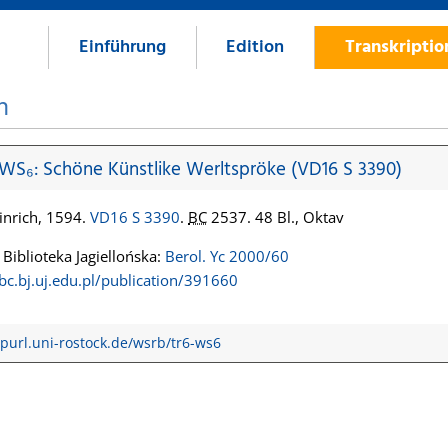
Einführung
Edition
Transkripti
n
 WS₆: Schöne Künstlike Werltspröke (VD16 S 3390)
inrich, 1594.
VD16 S 3390
.
BC
2537. 48 Bl., Oktav
Biblioteka Jagiellońska:
Berol. Yc 2000/60
jbc.bj.uj.edu.pl/publication/391660
/purl.uni-rostock.de/wsrb/tr6-ws6