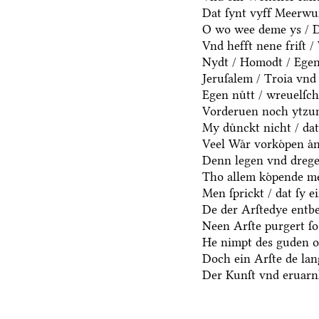
Dat ſynt vyff Meerwu
O wo wee deme ys / De
Vnd hefft nene friſt 
Nydt / Homodt / Egen n
Jeruſalem / Troia vnd 
Egen nuͤtt / wreuelſch
Vorderuen noch ytzun
My duͤnckt nicht / dat
Veel Waͤr vorkoͤpen aͤn
Denn legen vnd drege
Tho allem koͤpende me
Men ſprickt / dat ſy e
De der Arſtedye entb
Neen Arſte purgert ſo 
He nimpt des guden oc
Doch ein Arſte de lang
Der Kunſt vnd eruarnh