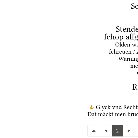
Sc
Stende
ſchop aff
Olden wo
ſchreuen / 
Warning
mes
R
Glyck vnd Recht
Dat maͤckt men bruc
2