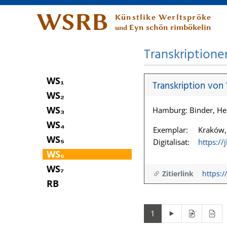
WSRB
Künstlike Werltspröke
Eyn schön rimbökelin
und
Transkriptione
WS₁
Transkription von
WS₂
WS₃
Hamburg: Binder, He
WS₄
Exemplar:
Kraków, 
WS₅
Digitalisat:
https://
WS₆
WS₇
Zitierlink
https:/
RB
1