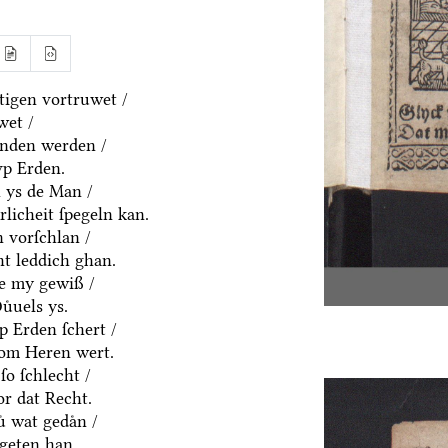
igen vortruwet /
wet /
anden werden /
vp Erden.
h ys de Man /
rlicheit ſpegeln kan.
 vorſchlan /
ht leddich ghan.
ue my gewiß /
uͤuels ys.
p Erden ſchert /
om Heren wert.
ſo ſchlecht /
or dat Recht.
ͤ wat gedaͤn /
geten han.