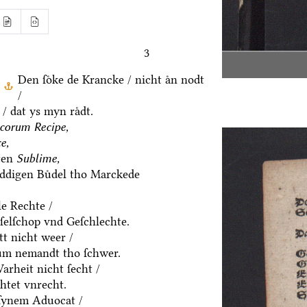
3
Den ſoͤke de Krancke / nicht aͤn nodt
/
/ dat ys myn raͤdt.
corum Recipe,
e,
ten
Sublime,
eddigen Buͤdel tho Marckede
le Rechte /
eſelſchop vnd Geſchlechte.
t nicht weer /
um nemandt tho ſchwer.
rheit nicht ſecht /
htet vnrecht.
ſynem Aduocat /