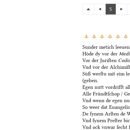
5
Sunder metich leeuen 
Hoͤde dy vor der
Medi
Vor der Juriſten
Codic
Vnd vor der Alchimiſ
Suͤß werſtu mit eim l
(gehen.
Egen nutt vordrifft al
Alle Fruͤndtſchop / G
Vnd wenn de egen nut
So weer dat Euangeli
De ſynem Arſten de Wa
Vnd ſynem Preſter bic
Vnd ock vnwar ſecht 