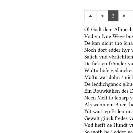
3
Ol Godt dem Allmecht
Vnd vp ſyne Wege bu
De kan nicht tho ſch
Noch dort edder hyr 
Salich vnd voͤrſichtic
De ſick yn froͤmder va
Wultu boͤſe gedancken
Moͤſtu wat dohn / nic
De leddichganck gloͤ
Ein Rouwkuͤſſen des D
Neen Meſt ſo ſcharp v
Als wenn ein Buer th
Ydt wart vp Erden nuͤ 
Gewalt ginck ſtedes v
Vnd hefft de Hundt yu
So moth he Ledder ge