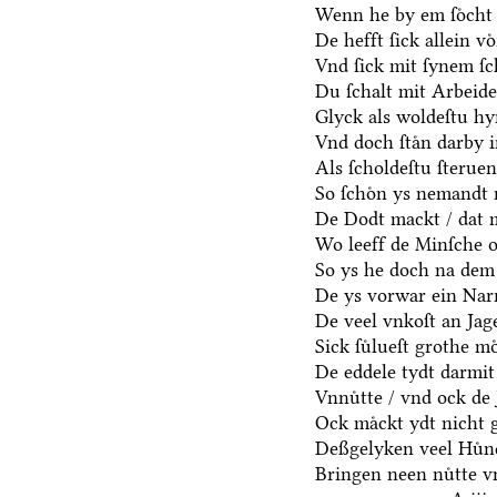
Wenn he by em ſoͤcht 
De hefft ſick allein vo
Vnd ſick mit ſynem ſ
Du ſchalt mit Arbeide
Glyck als woldeſtu hy
Vnd doch ſtaͤn darby i
Als ſcholdeſtu ſterue
So ſchoͤn ys nemandt 
De Dodt mackt / dat m
Wo leeff de Minſche o
So ys he doch na dem
De ys vorwar ein Narr
De veel vnkoſt an Jage
Sick ſuͤlueſt grothe mo
De eddele tydt darmit
Vnnuͤtte / vnd ock de 
Ock maͤckt ydt nicht 
Deßgelyken veel Huͤn
Bringen neen nuͤtte v