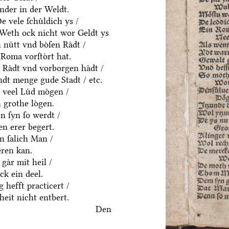
nder in der Weldt.
 vele ſchuͤldich ys /
/ Weth ock nicht wor Geldt ys
uͤtt vnd boͤſen Raͤdt /
Roma vorſtoͤrt hat.
 Raͤdt vnd vorborgen haͤdt /
dt menge gude Stadt / etc.
 veel Luͤd moͤgen /
 grothe loͤgen.
n ſyn ſo werdt /
n erer begert.
in ſalich Man /
eren kan.
gaͤr mit heil /
k ein deel.
 hefft practicert /
eit nicht entbert.
Den