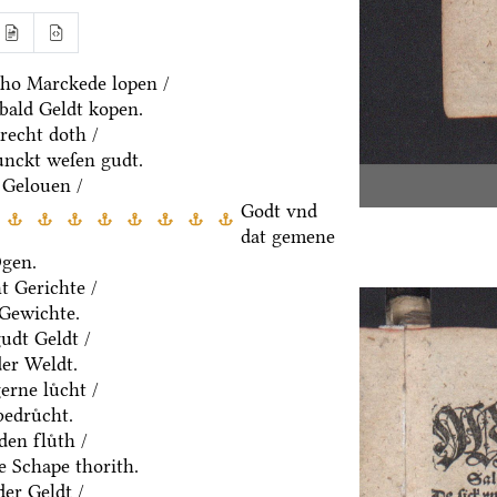
ho Marckede lopen /
bald Geldt kopen.
recht doth /
ͤnckt weſen gudt.
 Gelouen /
Godt vnd
dat gemene
Ogen.
t Gerichte /
 Gewichte.
udt Geldt /
der Weldt.
rne luͤcht /
edruͤcht.
den fluͤth /
e Schape thorith.
er Geldt /