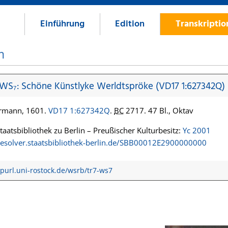
Einführung
Edition
Transkripti
n
 WS₇: Schöne Künstlyke Werldtspröke (VD17 1:627342Q)
ermann, 1601.
VD17 1:627342Q
.
BC
2717. 47 Bl., Oktav
Staatsbibliothek zu Berlin – Preußischer Kulturbesitz:
Yc 2001
/resolver.staatsbibliothek-berlin.de/SBB00012E2900000000
/purl.uni-rostock.de/wsrb/tr7-ws7