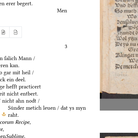
n erer begert.
Men
3
in ſalich Mann /
eren kan.
 gar mit heil /
k ein deel.
e hefft practicert
it nicht entbert.
/ nicht ahn nodt /
Suͤnder metich leuen / dat ys myn
raht.
corum Recipe,
e,
ten
Sublime,