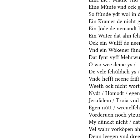
Eine Muͤnte vnd ock g
So ſtuͤnde ydt wol in 
Ein Kramer de nicht ge
Ein Joͤde de nemandt b
Ein Water dat ahn ſcha
Ock ein Wulff de nee
Vnd ein Woͤkener ſuͤn
Dat ſynt vyff Mehrwu
O wo wee deme ys /
De vele ſchuͤldich ys /
Vnde hefft neene friſt
Weeth ock nicht wort 
Nydt / Homodt / egen 
Jeruſalem / Troia vnd 
Egen nuͤtt / wreuelſc
Vorderuen noch ytzun
My duͤnckt nicht / dat
Vel wahr vorkoͤpen ah
Denn leegen vnd dree