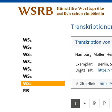
WSRB
Künstlike Werltspröke
Eyn schön rimbökelin
und
Transkriptione
WS₁
Transkription von
WS₂
WS₃
Hamburg: Möller, H
WS₄
Exemplar:
Berlin, 
WS₅
Digitalisat:
https:/
WS₆
WS₇
Zitierlink
https:/
RB
1