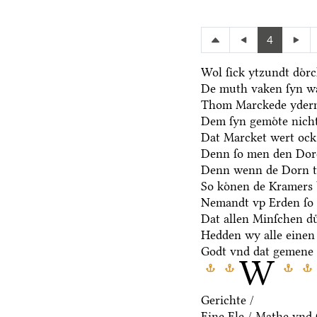
4
Wol ſick ytzundt doͤr
De muth vaken ſyn wa
Thom Marckede yderm
Dem ſyn gemoͤte nicht
Dat Marcket wert ock
Denn ſo men den Dore
Denn wenn de Dorn t
So koͤnen de Kramers 
Nemandt vp Erden ſo 
Dat allen Minſchen du
Hedden wy alle einen
Godt vnd dat gemene 
W
Gerichte /
Eine Ele / Mathe vnd