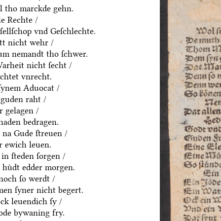
el tho marckde gehn.
le Rechte /
eſellſchop vnd Geſchlechte.
t nicht wehr /
um nemandt tho ſchwer.
rheit nicht ſecht /
chtet vnrecht.
ſynem Aduocat /
guden raht /
ͤr gelagen /
chaden bedragen.
 na Gude ſtreuen /
r ewich leuen.
in ſteden ſorgen /
n huͤdt edder morgen.
noch ſo werdt /
en ſyner nicht begert.
ck leuendich ſy /
de bywaning fry.