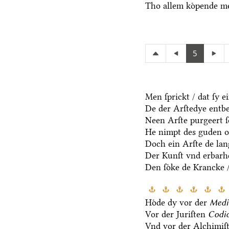
Tho allem koͤpende me
5
Men ſprickt / dat ſy e
De der Arſtedye entb
Neen Arſte purgeert ſo
He nimpt des guden oc
Doch ein Arſte de lang
Der Kunſt vnd erbarhe
Den ſoͤke de Krancke 
Hoͤde dy vor der
Medi
Vor der Juriſten
Codic
Vnd vor der Alchimiſ