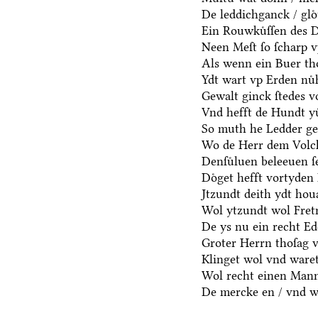
De leddichganck / glo
Ein Rouwkuͤſſen des D
Neen Meſt ſo ſcharp v
Als wenn ein Buer th
Ydt wart vp Erden nuͤh
Gewalt ginck ſtedes v
Vnd hefft de Hundt yu
So muth he Ledder ge
Wo de Herr dem Volck
Denſuͤluen beleeuen ſe
Doͤget hefft vortyden
Jtzundt deith ydt hou
Wol ytzundt wol Fret
De ys nu ein recht E
Groter Herrn thoſag 
Klinget wol vnd waret
Wol recht einen Mann
De mercke en / vnd we