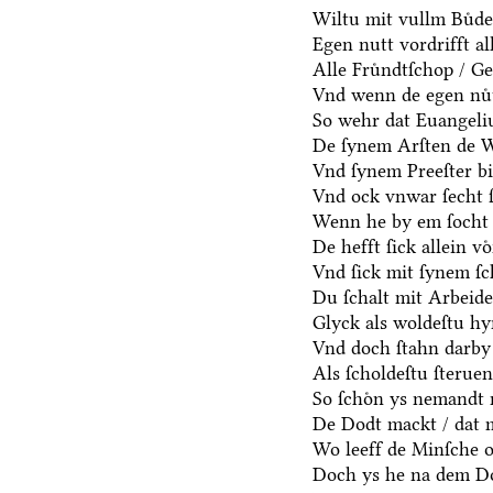
Wiltu mit vullm Buͤd
Egen nutt vordrifft al
Alle Fruͤndtſchop / G
Vnd wenn de egen nuͤt
So wehr dat Euangeli
De ſynem Arſten de Wa
Vnd ſynem Preeſter bi
Vnd ock vnwar ſecht 
Wenn he by em ſocht 
De hefft ſick allein vo
Vnd ſick mit ſynem ſ
Du ſchalt mit Arbeide
Glyck als woldeſtu hy
Vnd doch ſtahn darby 
Als ſcholdeſtu ſterue
So ſchoͤn ys nemandt 
De Dodt mackt / dat m
Wo leeff de Minſche o
Doch ys he na dem Do