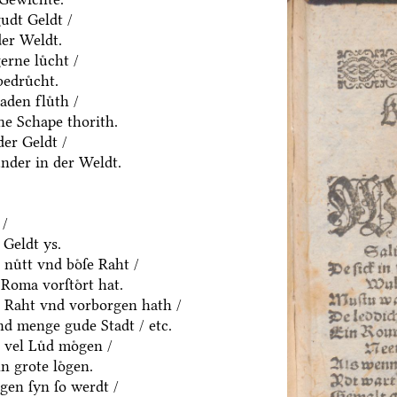
udt Geldt /
der Weldt.
rne luͤcht /
edruͤcht.
den fluͤth /
ne Schape thorith.
der Geldt /
nder in der Weldt.
 /
Geldt ys.
nuͤtt vnd boͤſe Raht /
Roma vorſtoͤrt hat.
h Raht vnd vorborgen hath /
d menge gude Stadt / etc.
 vel Luͤd moͤgen /
n grote loͤgen.
gen ſyn ſo werdt /