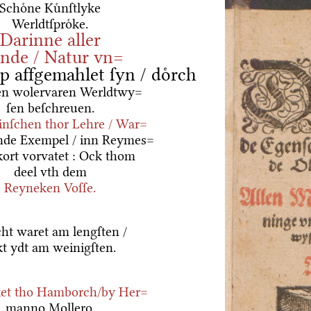
Schoͤne Kuͤnſtlyke
Werldtſproͤke.
Darinne aller
ende / Natur vn=
 affgemahlet ſyn / doͤrch
en wolervaren Werldtwy=
ſen beſchreuen.
inſchen thor Lehre / War=
nde Exempel / inn Reymes=
ort vorvatet : Ock thom
deel vth dem
Reyneken Voſſe.
ht waret am lengſten /
t ydt am weinigſten.
et tho
Hamborch
/by
Her=
manno Mollero.