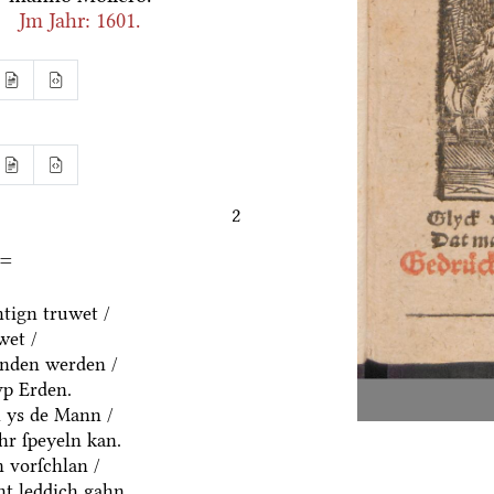
Jm Jahr:
1601
.
2
t=
tign truwet /
wet /
anden werden /
vp Erden.
h ys de Mann /
hr ſpeyeln kan.
 vorſchlan /
t leddich gahn.