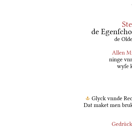
St
de Egenſchop
de Old
Allen M
ninge vn
wyſe k
Glyck vnnde Rec
Dat maket men bruk
Gedruͤck