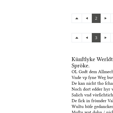
2
3
Kuͤnſtlyke Werld
Sproͤke.
OL Godt dem Allmech
Vnde vp ſyne Weg bu
De kan nicht tho ſch
Noch dort edder hyr 
Salich vnd voͤrſichtic
De ſick in froͤmder Va
Wultu boͤſe gedancken
Muſtu wat dohn / nich