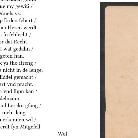
ͤue my gewiß /
uͤuels ys.
p Erden ſchert /
om Heren werdt.
 ſo ſchlecht /
or dat Recht.
ͤ wat gedahn /
geten han.
 ys tho ſtreng /
 nicht in de lenge.
 Eddel gemacht /
art vnd pracht.
n vnd ſupn kan /
ddelmann.
vnd Lerckn gſang /
 nicht lang.
 erkennen wil /
rdt ſyn Mitgeſell.
Wol