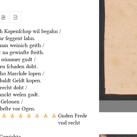
ch Kopenſchop wil begahn /
r ſeggent lahn.
an weinich geith /
 na gewinſte ſteith.
 nuͤmmer gudt /
n ſchaden doht.
ho Marckde lopen /
baldt Geldt kopen.
recht doht /
ͤnckt weſen godt.
 Gelouen /
beſte vor Ogen.
Guden Frede
vnd recht
 Gewichte.