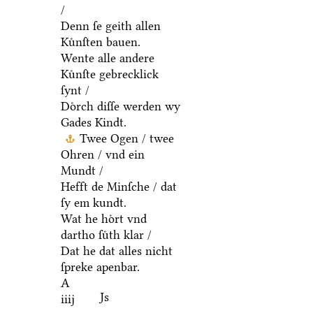
/
Denn ſe geith allen
Kuͤnſten bauen.
Wente alle andere
Kuͤnſte gebrecklick
ſynt /
Doͤrch diſſe werden wy
Gades Kindt.
Twee Ogen / twee
Ohren / vnd ein
Mundt /
Hefft de Minſche / dat
ſy em kundt.
Wat he hoͤrt vnd
dartho ſuͤth klar /
Dat he dat alles nicht
ſpreke apenbar.
A
Js
iiij