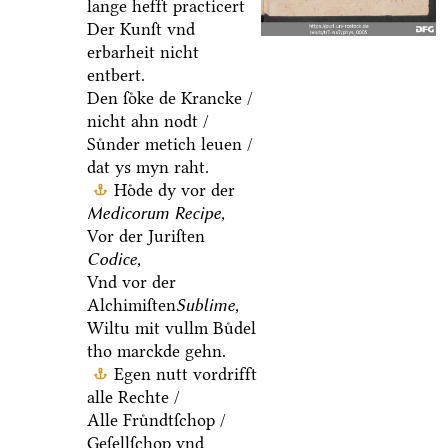
lange hefft practicert
Der Kunſt vnd
erbarheit nicht
entbert.
Den ſoͤke de Krancke /
nicht ahn nodt /
Suͤnder metich leuen /
dat ys myn raht.
Hoͤde dy vor der
Medicorum Recipe,
Vor der Juriſten
Codice,
Vnd vor der
Alchimiſten
Sublime,
Wiltu mit vullm Buͤdel
tho marckde gehn.
Egen nutt vordrifft
alle Rechte /
Alle Fruͤndtſchop /
Geſellſchop vnd