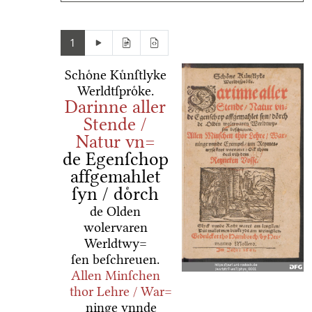
1
Schoͤne Kuͤnſtlyke
Werldtſproͤke.
Darinne aller
Stende /
Natur vn=
de Egenſchop
affgemahlet
ſyn / doͤrch
de Olden
wolervaren
Werldtwy=
ſen beſchreuen.
Allen Minſchen
thor Lehre / War=
ninge vnnde