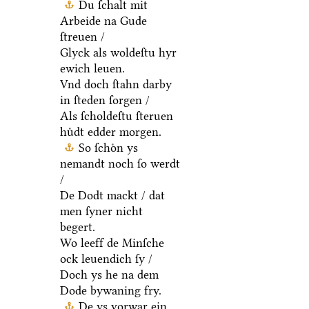
Du ſchalt mit
Arbeide na Gude
ſtreuen /
Glyck als woldeſtu hyr
ewich leuen.
Vnd doch ſtahn darby
in ſteden ſorgen /
Als ſcholdeſtu ſteruen
huͤdt edder morgen.
So ſchoͤn ys
nemandt noch ſo werdt
/
De Dodt mackt / dat
men ſyner nicht
begert.
Wo leeff de Minſche
ock leuendich ſy /
Doch ys he na dem
Dode bywaning fry.
De ys vorwar ein