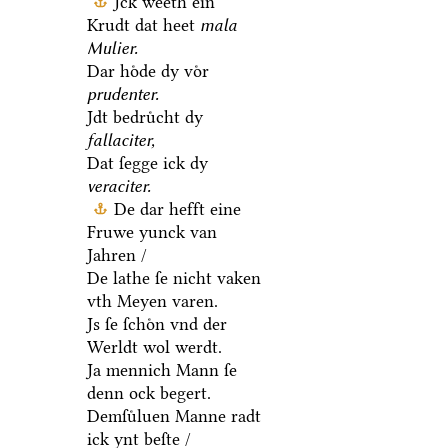
Jck weeth ein
Krudt dat heet
mala
Mulier.
Dar hoͤde dy voͤr
prudenter.
Jdt bedruͤcht dy
fallaciter,
Dat ſegge ick dy
veraciter.
De dar hefft eine
Fruwe yunck van
Jahren /
De lathe ſe nicht vaken
vth Meyen varen.
Js ſe ſchoͤn vnd der
Werldt wol werdt.
Ja mennich Mann ſe
denn ock begert.
Demſuͤluen Manne radt
ick ynt beſte /