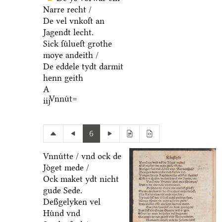
Narre recht /
De vel vnkoſt an
Jagendt lecht.
Sick ſuͤlueſt grothe
moye andeith /
De eddele tydt darmit
henn geith
A
Vnnuͤt=
iij
6
Vnnuͤtte / vnd ock de
Joͤget mede /
Ock maket ydt nicht
gude Sede.
Deßgelyken vel
Huͤnd vnd