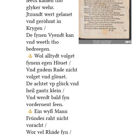
leeth kamen tho
glyker wehr.
Jtzundt wert gelauet
vnd geroͤhmt in
Krygen /
De ſynen Vyendt kan
vnd weeth tho
bedreegen.
Wol alltydt volget
ſynem egen Hoͤuet /
Vnd gudem Rade nicht
volget vnd gloͤuet.
De achtet vp gluͤck vnd
heil gantz klein /
Vnd werdt bald ſyn
vorderuent ſeen.
Ein wyß Mann
Fruͤndes raht nicht
voracht /
Wor vel Rhaͤde ſyn /