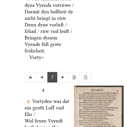
dyns Vyends vntruͤwe /
Darmit dyn boßheit dy
nicht bringt in ruͤw.
Denn dyne vorluſt /
ſchad / ruͤw vnd leidt /
Bringen dynem
Vyende ſuͤß grote
froͤlicheit.
Vorty=
7
4
Vortyden was dat
ein groth Loff vnd
Ehr /
Wol ſynen Vyendt