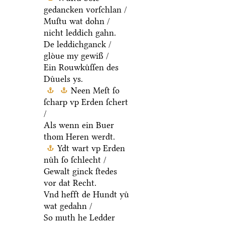
gedancken vorſchlan /
Muſtu wat dohn /
nicht leddich gahn.
De leddichganck /
gloͤue my gewiß /
Ein Rouwkuͤſſen des
Duͤuels ys.
Neen Meſt ſo
ſcharp vp Erden ſchert
/
Als wenn ein Buer
thom Heren werdt.
Ydt wart vp Erden
nuͤh ſo ſchlecht /
Gewalt ginck ſtedes
vor dat Recht.
Vnd hefft de Hundt yuͤ
wat gedahn /
So muth he Ledder