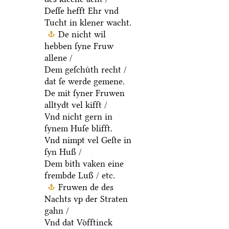
Deſſe hefft Ehr vnd
Tucht in klener wacht.
De nicht wil
hebben ſyne Fruw
allene /
Dem geſchuͤth recht /
dat ſe werde gemene.
De mit ſyner Fruwen
alltydt vel kifft /
Vnd nicht gern in
ſynem Huſe blifft.
Vnd nimpt vel Geſte in
ſyn Huß /
Dem bith vaken eine
frembde Luß / etc.
Fruwen de des
Nachts vp der Straten
gahn /
Vnd dat Voͤfftinck