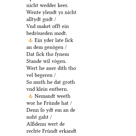
nicht wedder keer.
Wente ylendt ys nicht
alltydt gudt /
Vnd maket offt ein
bedroͤueden modt.
Ein yder late ſick
an dem genoͤgen /
Dat ſick tho ſynem
Stande wil voͤgen.
Wert he auer dith tho
vel begeren /
So muth he dat groth
vnd klein entbern.
Nemandt weeth
wor he Fruͤnde hat /
Denn ſo ydt em an de
noht gaht /
Alßdenn wert de
rechte Fruͤndt erkandt