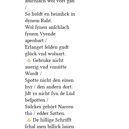
anſchlach wol vort gah
/
So holdt en heimlick in
dynem Raht.
Wol ſynen anſchlach
ſynem Vyende
apenbart /
Erlanget ſelden gudt
gluͤck vnd woluart.
Gebruke nicht
auerig vnd vnnuͤtte
Wordt /
Spotte nicht den einen
hyr / den andern dort.
Jdt ys nicht fyn de Luͤd
beſpotten /
Suͤlckes gehoͤrt Narren
tho / edder Sotten.
De hillige Schrifft
ſchal men billick lauen