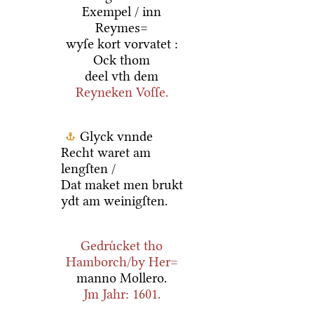
Exempel / inn
Reymes=
wyſe kort vorvatet :
Ock thom
deel vth dem
Reyneken Voſſe.
Glyck vnnde
Recht waret am
lengſten /
Dat maket men brukt
ydt am weinigſten.
Gedruͤcket tho
Hamborch
/by
Her=
manno Mollero.
Jm Jahr:
1601
.