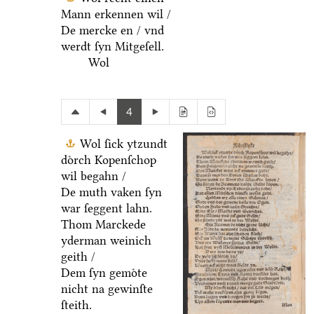
Mann erkennen wil /
De mercke en / vnd
werdt ſyn Mitgeſell.
Wol
4
Wol ſick ytzundt
doͤrch Kopenſchop
wil begahn /
De muth vaken ſyn
war ſeggent lahn.
Thom Marckede
yderman weinich
geith /
Dem ſyn gemoͤte
nicht na gewinſte
ſteith.