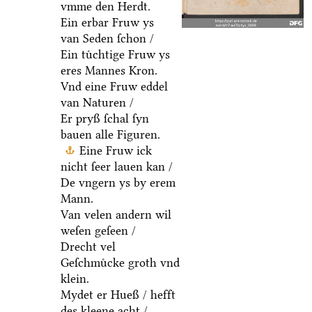
vmme den Herdt.
Ein erbar Fruw ys
van Seden ſchon /
Ein tuͤchtige Fruw ys
eres Mannes Kron.
Vnd eine Fruw eddel
van Naturen /
Er pryß ſchal ſyn
bauen alle Figuren.
Eine Fruw ick
nicht ſeer lauen kan /
De vngern ys by erem
Mann.
Van velen andern wil
weſen geſeen /
Drecht vel
Geſchmuͤcke groth vnd
klein.
Mydet er Hueß / hefft
des kleene acht /