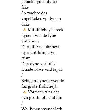
geluͤcke yn al dyner
ſake.
So wachte des
vngeluͤckes vp dynem
dake.
Mit liſticheyt breck
dynem viende ſyne
vntruͤwe /
Darmit ſyne boͤßheyt
dy nicht bringe yn
ruͤwe.
Den dyne vorluſt /
ſchade ruͤwe vnd leydt
/
Bringen dynem vyende
ſuͤs grote froͤlicheyt.
Voͤrtiden was dat
eyn groth loff vnd Ehr
/
Wol ſynen vyendt leth