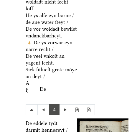
woldadt nicht ſecht
loff.
He ys alſe eyn borne /
de ane water ſteyt /
De vor woldadt bewiſet
vndanckbarheyt.
De ys vorwar eyn
narre recht /
De veel vnkoſt an
yagent lecht.
Sick ſuͤlueſt grote moͤye
an deyt /
A
De
ij
4
De eddele tydt
darmit hennegeyt /