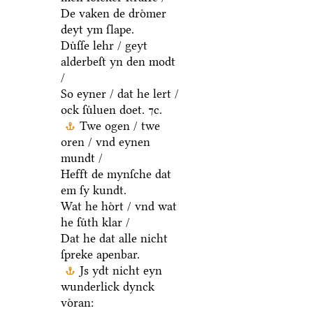
De vaken de droͤmer
deyt ym ſlape.
Duͤſſe lehr / geyt
alderbeſt yn den modt
/
So eyner / dat he lert /
ock ſuͤluen doet. ⁊c.
Twe ogen / twe
oren / vnd eynen
mundt /
Hefft de mynſche dat
em ſy kundt.
Wat he hoͤrt / vnd wat
he ſuͤth klar /
Dat he dat alle nicht
ſpreke apenbar.
Js ydt nicht eyn
wunderlick dynck
voͤran: