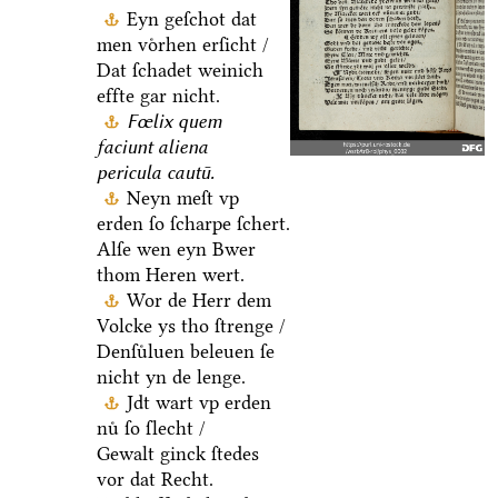
Eyn geſchot dat
men voͤrhen erſicht /
Dat ſchadet weinich
effte gar nicht.
Fœlix quem
faciunt aliena
pericula cautū.
Neyn meſt vp
erden ſo ſcharpe ſchert.
Alſe wen eyn Bwer
thom Heren wert.
Wor de Herr dem
Volcke ys tho ſtrenge /
Denſuͤluen beleuen ſe
nicht yn de lenge.
Jdt wart vp erden
nuͤ ſo ſlecht /
Gewalt ginck ſtedes
vor dat Recht.