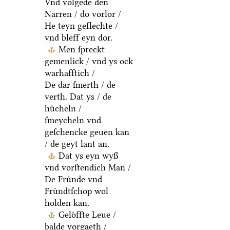
Vnd volgede den
Narren / do vorlor /
He teyn geſlechte /
vnd bleff eyn dor.
Men ſpreckt
gemenlick / vnd ys ock
warhafftich /
De dar ſmerth / de
verth. Dat ys / de
huͤcheln /
ſmeycheln vnd
geſchencke geuen kan
/ de geyt lant an.
Dat ys eyn wyß
vnd vorſtendich Man /
De Fruͤnde vnd
Fruͤndtſchop wol
holden kan.
Geloͤffte Leue /
balde vorgaeth /