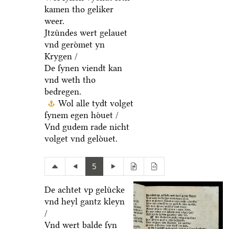
kamen tho geliker
weer.
Jtzuͤndes wert gelauet
vnd geroͤmet yn
Krygen /
De ſynen viendt kan
vnd weth tho
bedregen.
Wol alle tydt volget
ſynem egen hoͤuet /
Vnd gudem rade nicht
volget vnd geloͤuet.
5
De achtet vp geluͤcke
vnd heyl gantz kleyn
/
Vnd wert balde ſyn