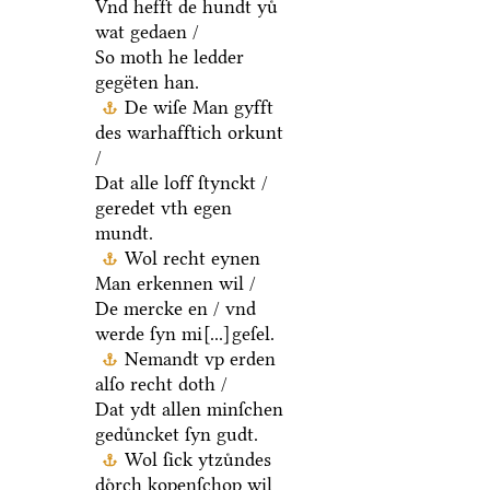
Vnd hefft de hundt yuͤ
wat gedaen /
So moth he ledder
gegëten han.
De wiſe Man gyfft
des warhafftich orkunt
/
Dat alle loff ſtynckt /
geredet vth egen
mundt.
Wol recht eynen
Man erkennen wil /
De mercke en / vnd
werde ſyn mi
[...]
geſel.
Nemandt vp erden
alſo recht doth /
Dat ydt allen minſchen
geduͤncket ſyn gudt.
Wol ſick ytzuͤndes
doͤrch kopenſchop wil