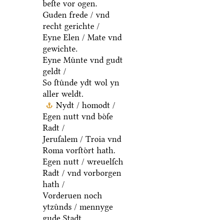
beſte vor ogen.
Guden frede / vnd
recht gerichte /
Eyne Elen / Mate vnd
gewichte.
Eyne Muͤnte vnd gudt
geldt /
So ſtuͤnde ydt wol yn
aller weldt.
Nydt / homodt /
Egen nutt vnd boͤſe
Radt /
Jeruſalem / Troia vnd
Roma vorſtoͤrt hath.
Egen nutt / wreuelſch
Radt / vnd vorborgen
hath /
Vorderuen noch
ytzuͤnds / mennyge
gude Stadt.