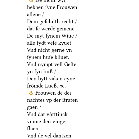
De nicht wyl
hebben ſyne Frouwen
allene /
Dem geſchuͤth recht /
dat ſe werde gemene.
De myt ſynem Wiue /
alle tydt vele kyuet.
Vnd nicht gerne yn
ſynem huſe bliuet.
Vnd nympt vell Geſte
yn ſyn huß /
Den bytt vaken eyne
froͤmde Lueß. ⁊c.
Frouwen de des
nachtes vp der ſtraten
gaen /
Vnd dat voͤfftinck
vmme den vinger
ſlaen.
Vnd de vel dantzen