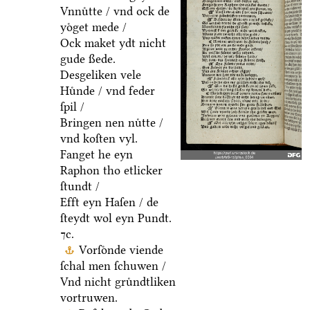
Vnnuͤtte / vnd ock de
yoͤget mede /
Ock maket ydt nicht
gude ßede.
Desgeliken vele
Huͤnde / vnd feder
ſpil /
Bringen nen nuͤtte /
vnd koſten vyl.
Fanget he eyn
Raphon tho etlicker
ſtundt /
Efft eyn Haſen / de
ſteydt wol eyn Pundt.
⁊c.
Vorſoͤnde viende
ſchal men ſchuwen /
Vnd nicht gruͤndtliken
vortruwen.