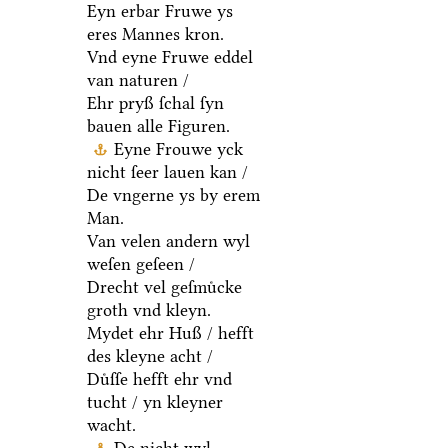
Eyn erbar Fruwe ys
eres Mannes kron.
Vnd eyne Fruwe eddel
van naturen /
Ehr pryß ſchal ſyn
bauen alle Figuren.
Eyne Frouwe yck
nicht ſeer lauen kan /
De vngerne ys by erem
Man.
Van velen andern wyl
weſen geſeen /
Drecht vel geſmuͤcke
groth vnd kleyn.
Mydet ehr Huß / hefft
des kleyne acht /
Duͤſſe hefft ehr vnd
tucht / yn kleyner
wacht.