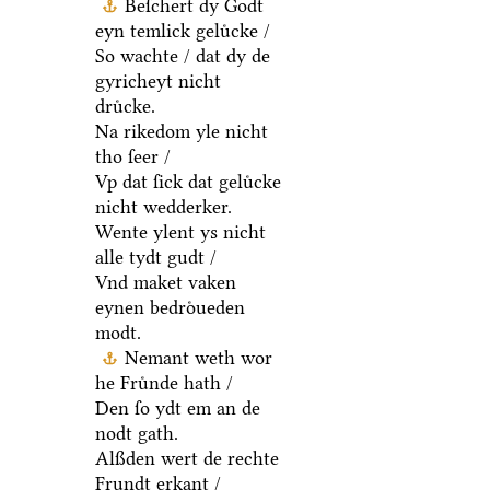
Beſchert dy Godt
eyn temlick geluͤcke /
So wachte / dat dy de
gyricheyt nicht
druͤcke.
Na rikedom yle nicht
tho ſeer /
Vp dat ſick dat geluͤcke
nicht wedderker.
Wente ylent ys nicht
alle tydt gudt /
Vnd maket vaken
eynen bedroͤueden
modt.
Nemant weth wor
he Fruͤnde hath /
Den ſo ydt em an de
nodt gath.
Alßden wert de rechte
Frundt erkant /