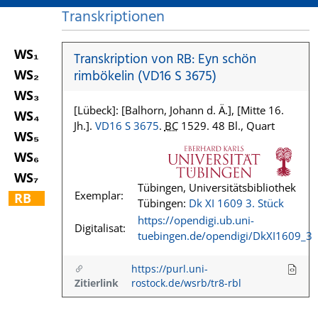
Transkriptionen
WS₁
Transkription von RB: Eyn schön
WS₂
rimbökelin (VD16 S 3675)
WS₃
[Lübeck]: [Balhorn, Johann d. Ä.], [Mitte 16.
WS₄
Jh.].
VD16 S 3675
.
BC
1529. 48 Bl., Quart
WS₅
WS₆
WS₇
Tübingen, Universitätsbibliothek
Exemplar:
RB
Tübingen:
Dk XI 1609 3. Stück
https://opendigi.ub.uni-
Digitalisat:
tuebingen.de/opendigi/DkXI1609_3
https://purl.uni-
Zitierlink
rostock.de/wsrb/tr8-rbl