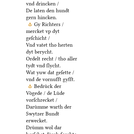
vnd drincken /
De laten den hundt
gern hincken.
Gy Richters /
mercket vp dyt
geſchicht /
Vnd vatet tho herten
dyt berycht.
Ordelt recht / tho aller
tydt vnd ſlycht.
Wat yuw dat geſette /
vnd de vornufft gyfft.
Bedruͤck der
Voͤgede / de Luͤde
vorſchrecket /
Daruͤmme warth der
Swytzer Bundt
erwecket.
Druͤmm wol dar