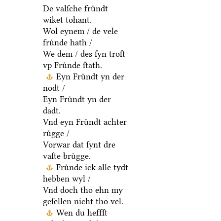
De valſche fruͤndt
wiket tohant.
Wol eynem / de vele
fruͤnde hath /
We dem / des ſyn troſt
vp Fruͤnde ſtath.
Eyn Fruͤndt yn der
nodt /
Eyn Fruͤndt yn der
dadt.
Vnd eyn Fruͤndt achter
ruͤgge /
Vorwar dat ſynt dre
vaſte bruͤgge.
Fruͤnde ick alle tydt
hebben wyl /
Vnd doch tho ehn my
geſellen nicht tho vel.
Wen du heffſt