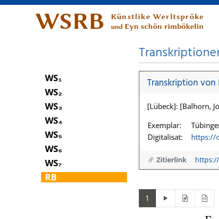
WSRB
Künstlike Werltspröke
Eyn schön rimbökelin
und
Transkriptione
WS₁
Transkription von
WS₂
WS₃
[Lübeck]: [Balhorn, Jo
WS₄
Exemplar:
Tübingen
WS₅
Digitalisat:
https:/
WS₆
Zitierlink
https:/
WS₇
RB
1