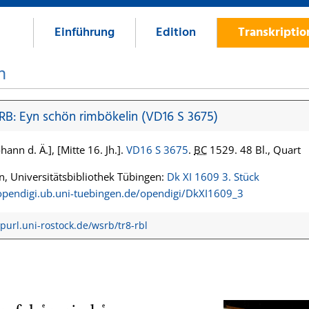
Einführung
Edition
Transkripti
n
 RB: Eyn schön rimbökelin (VD16 S 3675)
hann d. Ä.], [Mitte 16. Jh.].
VD16 S 3675
.
BC
1529. 48 Bl., Quart
, Universitätsbibliothek Tübingen:
Dk XI 1609 3. Stück
/opendigi.ub.uni-tuebingen.de/opendigi/DkXI1609_3
/purl.uni-rostock.de/wsrb/tr8-rbl