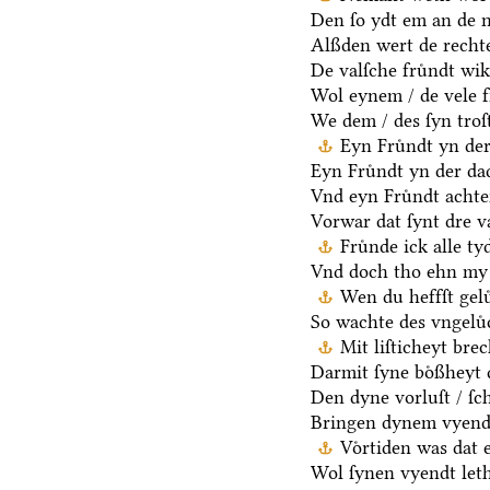
Den ſo ydt em an de n
Alßden wert de rechte
De valſche fruͤndt wik
Wol eynem / de vele f
We dem / des ſyn troſt
Eyn Fruͤndt yn der
Eyn Fruͤndt yn der da
Vnd eyn Fruͤndt achter
Vorwar dat ſynt dre va
Fruͤnde ick alle t
Vnd doch tho ehn my g
Wen du heffſt gelu
So wachte des vngelu
Mit liſticheyt bre
Darmit ſyne boͤßheyt 
Den dyne vorluſt / ſc
Bringen dynem vyende ſ
Voͤrtiden was dat 
Wol ſynen vyendt leth