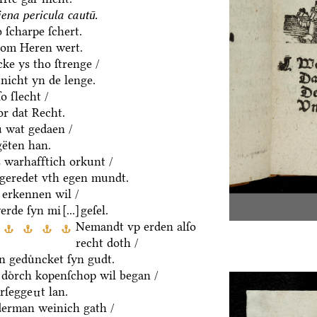
ena pericula cautū.
 ſcharpe ſchert.
hom Heren wert.
ke ys tho ſtrenge /
 nicht yn de lenge.
o ſlecht /
or dat Recht.
ͤ wat gedaen /
ëten han.
 warhafftich orkunt /
/ geredet vth egen mundt.
erkennen wil /
erde ſyn mi
[...]
geſel.
Nemandt vp erden alſo
recht doth /
n geduͤncket ſyn gudt.
 doͤrch kopenſchop wil began /
rſegge
t lan.
n
erman weinich gath /