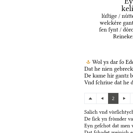
Ey
kel
luͤſtige / nuͤ
welckeͤre gant
ſen ſynt / doͤ
Reineke
Wol ys dar ſo Ed
Dat he nien gebreck 
De kame hir gantz b
Vnd ſchriue dat he d
2
Salich vnd voͤrſichty
De ſick yn froͤmder va
Eyn geſchot dat men v
Dat ſchadet weinich ef