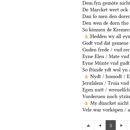
Dem ſyn gemoͤte nicht
De Marcket wert ock 
Dan ſo men den doren
Den wen de dorn tho 
So koͤnnen de Kremers
Hedden wy all eyn
Godt vnd dat gemene 
Guden frede / vnd rec
Eyne Elen / Mate vnd
Eyne Muͤnte vnd gudt 
So ſtuͤnde ydt wol yn 
Nydt / homodt / Eg
Jeruſalem / Troia vnd 
Egen nutt / wreuelſch
Vorderuen noch ytzuͤ
My duͤncket nicht 
Vele war vorkoͤpen / a
3