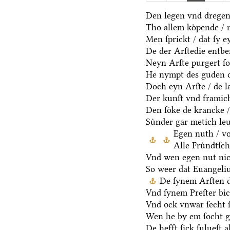
Den legen vnd dregen 
Tho allem koͤpende / 
Men ſprickt / dat ſy e
De der Arſtedie entbe
Neyn Arſte purgert ſo
He nympt des guden o
Doch eyn Arſte / de la
Der kunſt vnd framich
Den ſoͤke de krancke /
Suͤnder gar metich le
Egen nuth / vo
Alle Fruͤndtſc
Vnd wen egen nut nic
So weer dat Euangeli
De ſynem Arſten d
Vnd ſynem Preſter bic
Vnd ock vnwar ſecht 
Wen he by em ſocht g
De hefft ſick ſulueſt a