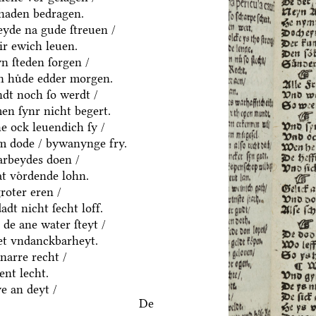
chaden bedragen.
eyde na gude ſtreuen /
ir ewich leuen.
n ſteden ſorgen /
en huͤde edder morgen.
dt noch ſo werdt /
en ſynr nicht begert.
e ock leuendich ſy /
em dode / bywanynge fry.
 arbeydes doen /
t voͤrdende lohn.
roter eren /
adt nicht ſecht loff.
 de ane water ſteyt /
et vndanckbarheyt.
narre recht /
ent lecht.
ye an deyt /
De