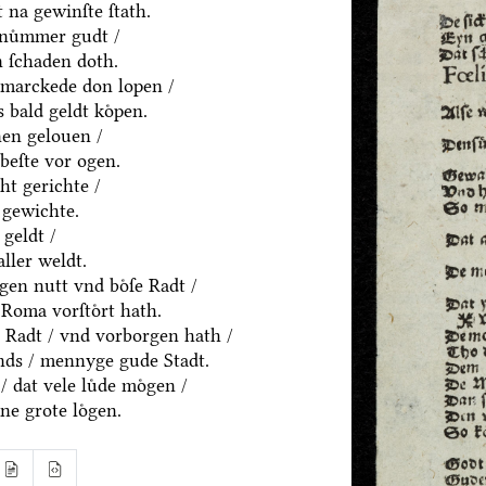
 na gewinſte ſtath.
nuͦmmer gudt /
 ſchaden doth.
marckede don lopen /
 bald geldt koͤpen.
en gelouen /
beſte vor ogen.
ht gerichte /
 gewichte.
geldt /
aller weldt.
en nutt vnd boͤſe Radt /
Roma vorſtoͤrt hath.
 Radt / vnd vorborgen hath /
nds / mennyge gude Stadt.
/ dat vele luͤde moͤgen /
ne grote loͤgen.