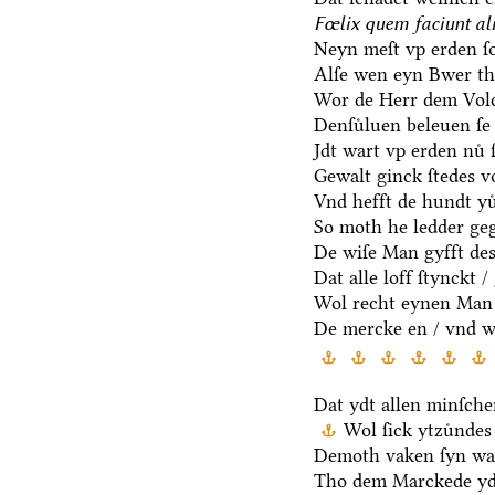
Fœlix quem faciunt ali
Neyn meſt vp erden ſo
Alſe wen eyn Bwer t
Wor de Herr dem Volc
Denſuͤluen beleuen ſe
Jdt wart vp erden nuͤ ſ
Gewalt ginck ſtedes v
Vnd hefft de hundt yu
So moth he ledder geg
De wiſe Man gyfft des
Dat alle loff ſtynckt 
Wol recht eynen Man 
De mercke en / vnd w
Dat ydt allen minſche
Wol ſick ytzuͤndes
Demoth vaken ſyn wa
Tho dem Marckede yd