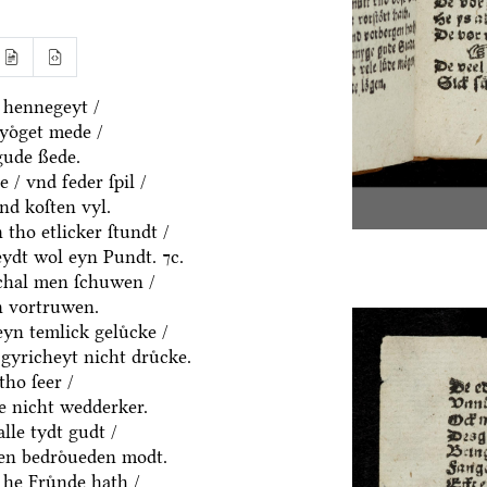
 hennegeyt /
yoͤget mede /
gude ßede.
 / vnd feder ſpil /
nd koſten vyl.
tho etlicker ſtundt /
eydt wol eyn Pundt. ⁊c.
ſchal men ſchuwen /
n vortruwen.
yn temlick geluͤcke /
gyricheyt nicht druͤcke.
tho ſeer /
ke nicht wedderker.
lle tydt gudt /
n bedroͤueden modt.
he Fruͤnde hath /