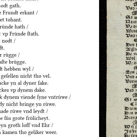
odt gath.
 Frundt erkant /
et tohant.
ruͤnde hath /
 vp Fruͤnde ſtath.
 nodt /
dt.
 ruͤgge /
ſte bruͤgge.
ydt hebben wyl /
eſellen nicht tho vel.
ͤcke yn al dyner ſake.
ͤckes vp dynem dake.
ck dynem viende ſyne vntruͤwe /
dy nicht bringe yn ruͤwe.
hade ruͤwe vnd leydt /
uͤs grote froͤlicheyt.
eyn groth loff vnd Ehr /
 kamen tho geliker weer.