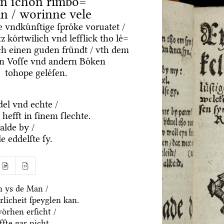
n ſchoͤn rimboͤ=
in / worinne vele
tte vndkuͤnſtige ſproͤke voruatet /
z koͤrtwilich vnd lefflick tho leͤ=
rch einen guden fründt / vth dem
n Voſſe vnd andern Boͤken
tohope geleͤſen.
del vnd echte /
hefft in ſinem ſlechte.
alde by /
e eddelſte ſy.
ch ys de Man /
rlicheit ſpeyglen kan.
oͤrhen erſicht /
fte gar nicht.