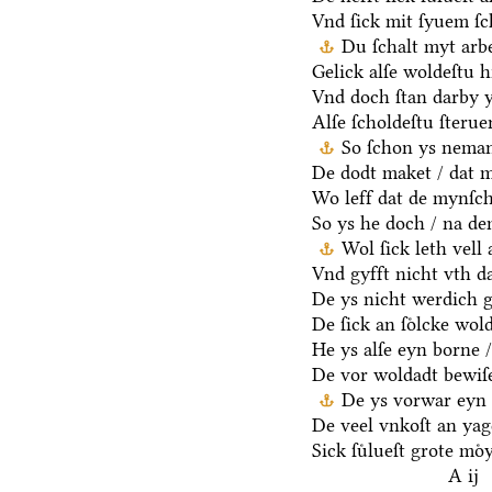
Vnd ſick mit ſyuem ſ
Du ſchalt myt arb
Gelick alſe woldeſtu h
Vnd doch ſtan darby y
Alſe ſcholdeſtu ſteru
So ſchon ys neman
De dodt maket / dat m
Wo leff dat de mynſch
So ys he doch / na d
Wol ſick leth vell
Vnd gyfft nicht vth da
De ys nicht werdich g
De ſick an ſoͤlcke wold
He ys alſe eyn borne /
De vor woldadt bewiſ
De ys vorwar eyn 
De veel vnkoſt an yag
Sick ſuͤlueſt grote moͤ
A ij