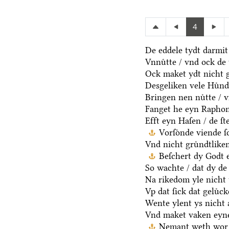
4
De eddele tydt darmit
Vnnuͤtte / vnd ock de 
Ock maket ydt nicht 
Desgeliken vele Huͤnde
Bringen nen nuͤtte / v
Fanget he eyn Raphon 
Efft eyn Haſen / de ſt
Vorſoͤnde viende 
Vnd nicht gruͤndtlike
Beſchert dy Godt e
So wachte / dat dy de 
Na rikedom yle nicht 
Vp dat ſick dat geluͤc
Wente ylent ys nicht a
Vnd maket vaken eyne
Nemant weth wor 