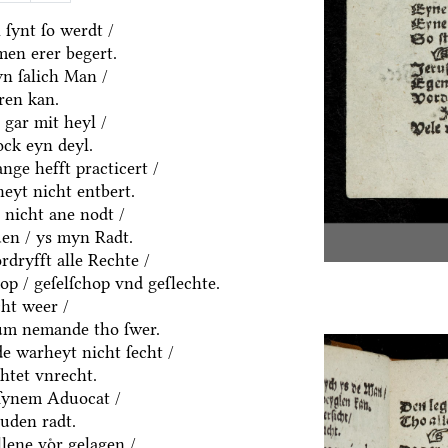
ſynt ſo werdt /
men erer begert.
yn ſalich Man /
ren kan.
 gar mit heyl /
ck eyn deyl.
nge hefft practicert /
eyt nicht entbert.
 nicht ane nodt /
uen / ys myn Radt.
rdryfft alle Rechte /
hop / geſelſchop vnd geſlechte.
ht weer /
um nemande tho ſwer.
e warheyt nicht ſecht /
htet vnrecht.
ſynem Aduocat /
uden radt.
llene voͤr gelagen /