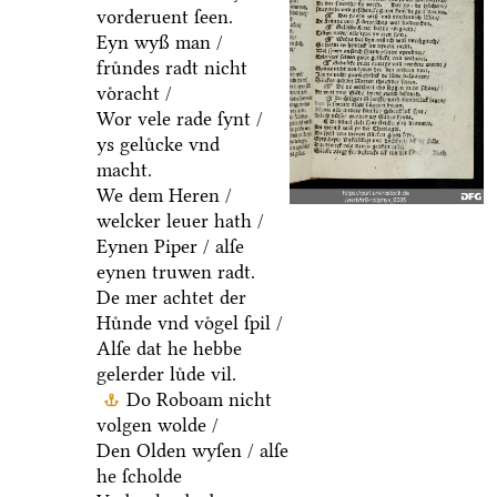
vorderuent ſeen.
Eyn wyß man /
fruͤndes radt nicht
voͤracht /
Wor vele rade ſynt /
ys geluͤcke vnd
macht.
We dem Heren /
welcker leuer hath /
Eynen Piper / alſe
eynen truwen radt.
De mer achtet der
Huͤnde vnd voͤgel ſpil /
Alſe dat he hebbe
gelerder luͤde vil.
Do Roboam nicht
volgen wolde /
Den Olden wyſen / alſe
he ſcholde