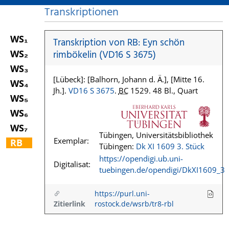
Transkriptionen
WS₁
Transkription von RB: Eyn schön
WS₂
rimbökelin (VD16 S 3675)
WS₃
[Lübeck]: [Balhorn, Johann d. Ä.], [Mitte 16.
WS₄
Jh.].
VD16 S 3675
.
BC
1529. 48 Bl., Quart
WS₅
WS₆
WS₇
Tübingen, Universitätsbibliothek
Exemplar:
RB
Tübingen:
Dk XI 1609 3. Stück
https://opendigi.ub.uni-
Digitalisat:
tuebingen.de/opendigi/DkXI1609_3
https://purl.uni-
Zitierlink
rostock.de/wsrb/tr8-rbl