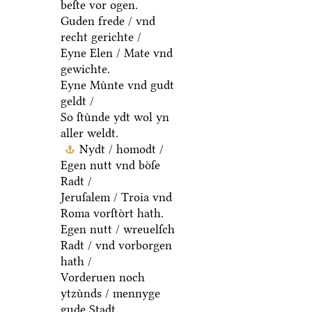
beſte vor ogen.
Guden frede / vnd
recht gerichte /
Eyne Elen / Mate vnd
gewichte.
Eyne Muͤnte vnd gudt
geldt /
So ſtuͤnde ydt wol yn
aller weldt.
Nydt / homodt /
Egen nutt vnd boͤſe
Radt /
Jeruſalem / Troia vnd
Roma vorſtoͤrt hath.
Egen nutt / wreuelſch
Radt / vnd vorborgen
hath /
Vorderuen noch
ytzuͤnds / mennyge
gude Stadt.