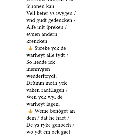
ſchonen kan.
Vell beter ys ſwygen /
vnd gudt gedencken /
Alſe mit ſpreken /
eynen andern
krencken.
Spreke yck de
warheyt alle tydt /
So hedde ick
mennygen
wedderſtrydt.
Druͤmm moth yck
vaken radtſlagen /
Wen yck wyl de
warheyt ſagen.
Weme benoͤget an
dem / dat he haet /
De ys ryke genoech /
wo ydt em ock gaet.