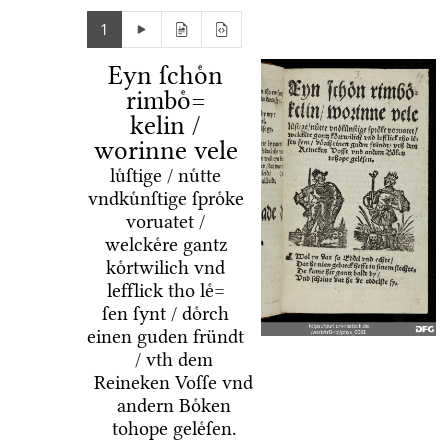
1
Eyn ſchoͤn
rimboͤ=
kelin /
worinne vele
luͤſtige / nuͤtte
vndkuͤnſtige ſproͤke
voruatet /
welckeͤre gantz
koͤrtwilich vnd
lefflick tho leͤ=
ſen ſynt / doͤrch
einen guden fründt
/ vth dem
Reineken Voſſe vnd
andern Boͤken
tohope geleͤſen.