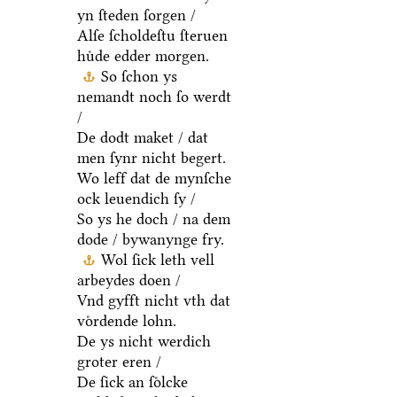
yn ſteden ſorgen /
Alſe ſcholdeſtu ſteruen
huͤde edder morgen.
So ſchon ys
nemandt noch ſo werdt
/
De dodt maket / dat
men ſynr nicht begert.
Wo leff dat de mynſche
ock leuendich ſy /
So ys he doch / na dem
dode / bywanynge fry.
Wol ſick leth vell
arbeydes doen /
Vnd gyfft nicht vth dat
voͤrdende lohn.
De ys nicht werdich
groter eren /
De ſick an ſoͤlcke