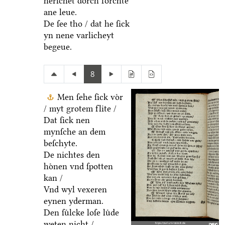
herſchet doͤrch forchte
ane leue.
De ſee tho / dat he ſick
yn nene varlicheyt
begeue.
8
Men ſehe ſick voͤr
/ myt grotem flite /
Dat ſick nen
mynſche an dem
beſchyte.
De nichtes den
hoͤnen vnd ſpotten
kan /
Vnd wyl vexeren
eynen yderman.
Den ſuͤlcke loſe luͤde
weten nicht /