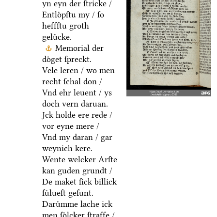
yn eyn der ſtricke /
Entloͤpſtu my / ſo
heffſtu groth
geluͤcke.
Memorial der
doͤget ſpreckt.
Vele leren / wo men
recht ſchal don /
Vnd ehr leuent / ys
doch vern daruan.
Jck holde ere rede /
vor eyne mere /
Vnd my daran / gar
weynich kere.
Wente welcker Arſte
kan guden grundt /
De maket ſick billick
ſuͤlueſt geſunt.
Daruͤmme lache ick
men ſoͤlcker ſtraffe /