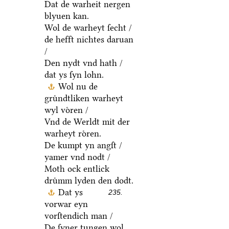
Dat de warheit nergen
blyuen kan.
Wol de warheyt ſecht /
de hefft nichtes daruan
/
Den nydt vnd hath /
dat ys ſyn lohn.
Wol nu de
gruͤndtliken warheyt
wyl voͤren /
Vnd de Werldt mit der
warheyt roͤren.
De kumpt yn angſt /
yamer vnd nodt /
Moth ock entlick
druͤmm lyden den dodt.
Dat ys
235.
vorwar eyn
vorſtendich man /
De ſyner tungen wol