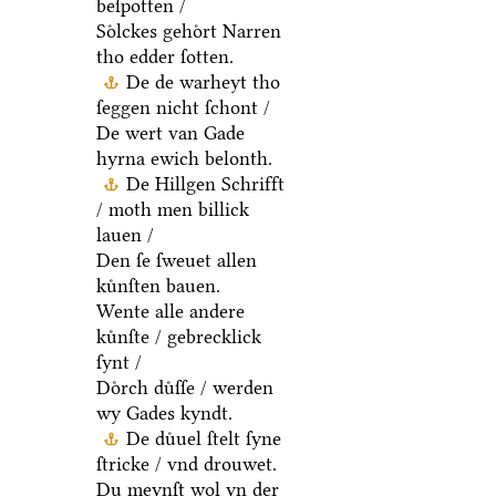
beſpotten /
Soͤlckes gehoͤrt Narren
tho edder ſotten.
De de warheyt tho
ſeggen nicht ſchont /
De wert van Gade
hyrna ewich belonth.
De Hillgen Schrifft
/ moth men billick
lauen /
Den ſe ſweuet allen
kuͤnſten bauen.
Wente alle andere
kuͤnſte / gebrecklick
ſynt /
Doͤrch duͤſſe / werden
wy Gades kyndt.
De duͤuel ſtelt ſyne
ſtricke / vnd drouwet.
Du meynſt wol yn der