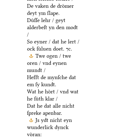
De vaken de droͤmer
deyt ym ſlape.
Duͤſſe lehr / geyt
alderbeſt yn den modt
/
So eyner / dat he lert /
ock ſuͤluen doet. ⁊c.
Twe ogen / twe
oren / vnd eynen
mundt /
Hefft de mynſche dat
em ſy kundt.
Wat he hoͤrt / vnd wat
he ſuͤth klar /
Dat he dat alle nicht
ſpreke apenbar.
Js ydt nicht eyn
wunderlick dynck
voͤran: