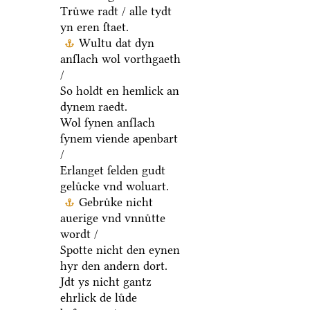
Truͤwe radt / alle tydt
yn eren ſtaet.
Wultu dat dyn
anſlach wol vorthgaeth
/
So holdt en hemlick an
dynem raedt.
Wol ſynen anſlach
ſynem viende apenbart
/
Erlanget ſelden gudt
geluͤcke vnd woluart.
Gebruͤke nicht
auerige vnd vnnuͤtte
wordt /
Spotte nicht den eynen
hyr den andern dort.
Jdt ys nicht gantz
ehrlick de luͤde