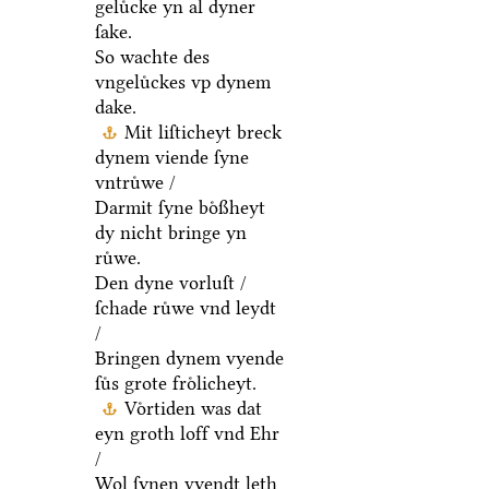
geluͤcke yn al dyner
ſake.
So wachte des
vngeluͤckes vp dynem
dake.
Mit liſticheyt breck
dynem viende ſyne
vntruͤwe /
Darmit ſyne boͤßheyt
dy nicht bringe yn
ruͤwe.
Den dyne vorluſt /
ſchade ruͤwe vnd leydt
/
Bringen dynem vyende
ſuͤs grote froͤlicheyt.
Voͤrtiden was dat
eyn groth loff vnd Ehr
/
Wol ſynen vyendt leth