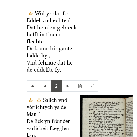
Wol ys dar ſo
Eddel vnd echte /
Dat he nien gebreck
hefft in ſinem
ſlechte.
De kame hir gantz
balde by /
Vnd ſchriue dat he
de eddelſte ſy.
2
Salich vnd
voͤrſichtych ys de
Man /
De ſick yn froͤmder
varlicheit ſpeyglen
kan.