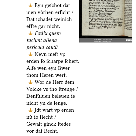
Eyn geſchot dat
men voͤrhen erſicht /
Dat ſchadet weinich
effte gar nicht.
Fœlix quem
faciunt aliena
pericula cautū.
Neyn meſt vp
erden ſo ſcharpe ſchert.
Alſe wen eyn Bwer
thom Heren wert.
Wor de Herr dem
Volcke ys tho ſtrenge /
Denſuͤluen beleuen ſe
nicht yn de lenge.
Jdt wart vp erden
nuͤ ſo ſlecht /
Gewalt ginck ſtedes
vor dat Recht.