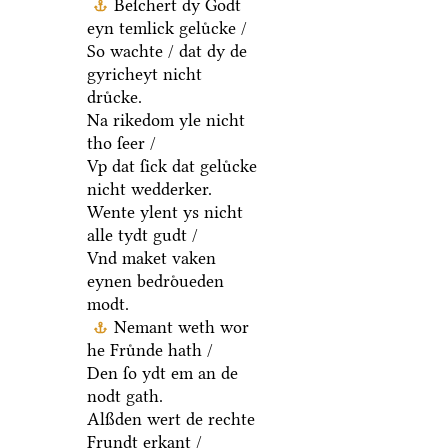
Beſchert dy Godt
eyn temlick geluͤcke /
So wachte / dat dy de
gyricheyt nicht
druͤcke.
Na rikedom yle nicht
tho ſeer /
Vp dat ſick dat geluͤcke
nicht wedderker.
Wente ylent ys nicht
alle tydt gudt /
Vnd maket vaken
eynen bedroͤueden
modt.
Nemant weth wor
he Fruͤnde hath /
Den ſo ydt em an de
nodt gath.
Alßden wert de rechte
Frundt erkant /