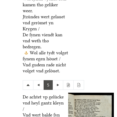
kamen tho geliker
weer.
Jtzuͤndes wert gelauet
vnd geroͤmet yn
Krygen /
De ſynen viendt kan
vnd weth tho
bedregen.
Wol alle tydt volget
ſynem egen hoͤuet /
Vnd gudem rade nicht
volget vnd geloͤuet.
5
De achtet vp geluͤcke
vnd heyl gantz kleyn
/
Vnd wert balde ſyn