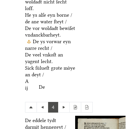
woldadt nicht ſecht
loff.
He ys alſe eyn borne /
de ane water ſteyt /
De vor woldadt bewiſet
vndanckbarheyt.
De ys vorwar eyn
narre recht /
De veel vnkoſt an
yagent lecht.
Sick ſuͤlueſt grote moͤye
an deyt /
A
De
ij
4
De eddele tydt
darmit hennegeyt /