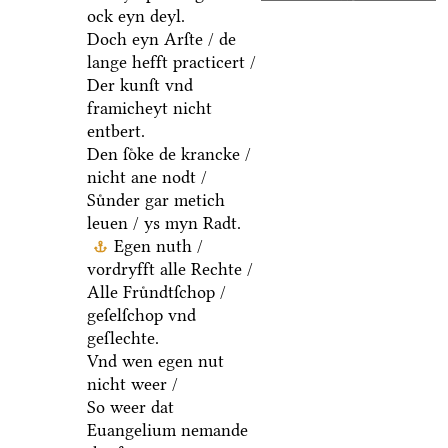
ock eyn deyl.
Doch eyn Arſte / de
lange hefft practicert /
Der kunſt vnd
framicheyt nicht
entbert.
Den ſoͤke de krancke /
nicht ane nodt /
Suͤnder gar metich
leuen / ys myn Radt.
Egen nuth /
vordryfft alle Rechte /
Alle Fruͤndtſchop /
geſelſchop vnd
geſlechte.
Vnd wen egen nut
nicht weer /
So weer dat
Euangelium nemande