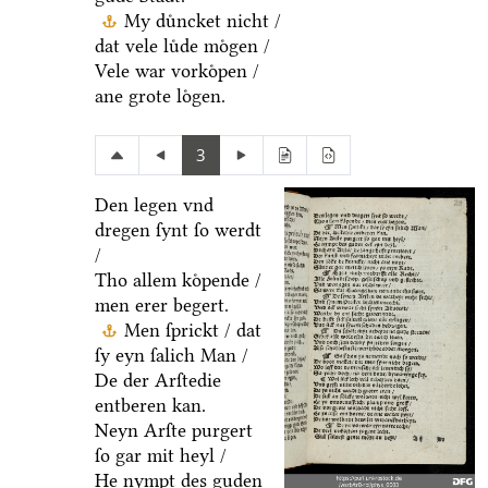
My duͤncket nicht /
dat vele luͤde moͤgen /
Vele war vorkoͤpen /
ane grote loͤgen.
3
Den legen vnd
dregen ſynt ſo werdt
/
Tho allem koͤpende /
men erer begert.
Men ſprickt / dat
ſy eyn ſalich Man /
De der Arſtedie
entberen kan.
Neyn Arſte purgert
ſo gar mit heyl /
He nympt des guden