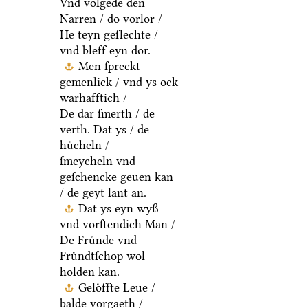
Vnd volgede den
Narren / do vorlor /
He teyn geſlechte /
vnd bleff eyn dor.
Men ſpreckt
gemenlick / vnd ys ock
warhafftich /
De dar ſmerth / de
verth. Dat ys / de
huͤcheln /
ſmeycheln vnd
geſchencke geuen kan
/ de geyt lant an.
Dat ys eyn wyß
vnd vorſtendich Man /
De Fruͤnde vnd
Fruͤndtſchop wol
holden kan.
Geloͤffte Leue /
balde vorgaeth /