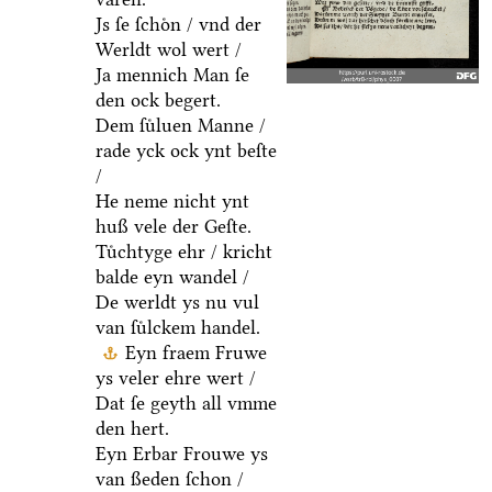
Js ſe ſchoͤn / vnd der
Werldt wol wert /
Ja mennich Man ſe
den ock begert.
Dem ſuͤluen Manne /
rade yck ock ynt beſte
/
He neme nicht ynt
huß vele der Geſte.
Tuͤchtyge ehr / kricht
balde eyn wandel /
De werldt ys nu vul
van ſuͤlckem handel.
Eyn fraem Fruwe
ys veler ehre wert /
Dat ſe geyth all vmme
den hert.
Eyn Erbar Frouwe ys
van ßeden ſchon /