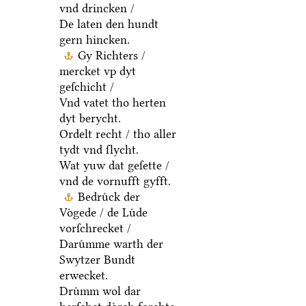
vnd drincken /
De laten den hundt
gern hincken.
Gy Richters /
mercket vp dyt
geſchicht /
Vnd vatet tho herten
dyt berycht.
Ordelt recht / tho aller
tydt vnd ſlycht.
Wat yuw dat geſette /
vnd de vornufft gyfft.
Bedruͤck der
Voͤgede / de Luͤde
vorſchrecket /
Daruͤmme warth der
Swytzer Bundt
erwecket.
Druͤmm wol dar