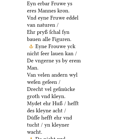
Eyn erbar Fruwe ys
eres Mannes kron.
Vnd eyne Fruwe eddel
van naturen /
Ehr pryß ſchal ſyn
bauen alle Figuren.
Eyne Frouwe yck
nicht ſeer lauen kan /
De vngerne ys by erem
Man.
Van velen andern wyl
weſen geſeen /
Drecht vel geſmuͤcke
groth vnd kleyn.
Mydet ehr Huß / hefft
des kleyne acht /
Duͤſſe hefft ehr vnd
tucht / yn kleyner
wacht.