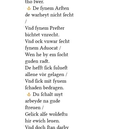
tho ſwer.
De ſynem Arſten
de warheyt nicht ſecht
/
Vnd ſynem Preſter
bichtet vnrecht.
Vnd ock vnwar ſecht
ſynem Aduocat /
Wen he by em ſocht
guden radt.
De hefft ſick ſulueſt
allene voͤr gelagen /
Vnd ſick mit ſyuem
ſchaden bedragen.
Du ſchalt myt
arbeyde na gude
ſtreuen /
Gelick alſe woldeſtu
hir ewich leuen.
Vnd doch ſtan darby