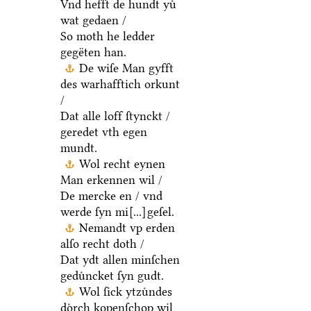
Vnd hefft de hundt yuͤ
wat gedaen /
So moth he ledder
gegëten han.
De wiſe Man gyfft
des warhafftich orkunt
/
Dat alle loff ſtynckt /
geredet vth egen
mundt.
Wol recht eynen
Man erkennen wil /
De mercke en / vnd
werde ſyn mi
[...]
geſel.
Nemandt vp erden
alſo recht doth /
Dat ydt allen minſchen
geduͤncket ſyn gudt.
Wol ſick ytzuͤndes
doͤrch kopenſchop wil