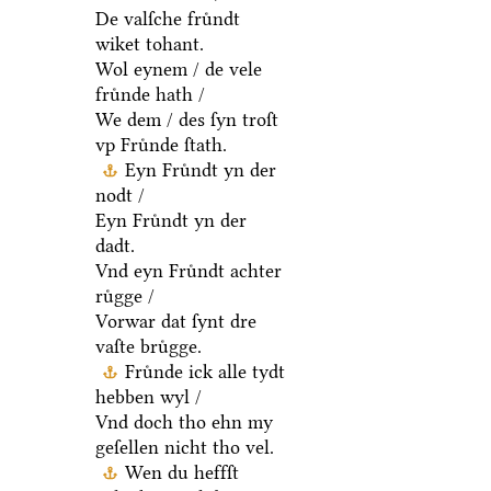
De valſche fruͤndt
wiket tohant.
Wol eynem / de vele
fruͤnde hath /
We dem / des ſyn troſt
vp Fruͤnde ſtath.
Eyn Fruͤndt yn der
nodt /
Eyn Fruͤndt yn der
dadt.
Vnd eyn Fruͤndt achter
ruͤgge /
Vorwar dat ſynt dre
vaſte bruͤgge.
Fruͤnde ick alle tydt
hebben wyl /
Vnd doch tho ehn my
geſellen nicht tho vel.
Wen du heffſt