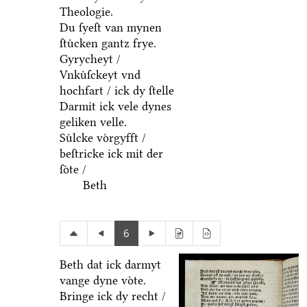
Theologie.
Du ſyeſt van mynen
ſtuͤcken gantz frye.
Gyrycheyt /
Vnkuͤſckeyt vnd
hochfart / ick dy ſtelle
Darmit ick vele dynes
geliken velle.
Suͤlcke voͤrgyfft /
beſtricke ick mit der
ſoͤte /
Beth
6
Beth dat ick darmyt
vange dyne voͤte.
Bringe ick dy recht /