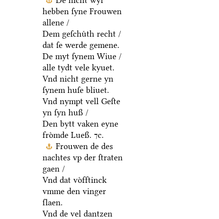
De nicht wyl
hebben ſyne Frouwen
allene /
Dem geſchuͤth recht /
dat ſe werde gemene.
De myt ſynem Wiue /
alle tydt vele kyuet.
Vnd nicht gerne yn
ſynem huſe bliuet.
Vnd nympt vell Geſte
yn ſyn huß /
Den bytt vaken eyne
froͤmde Lueß. ⁊c.
Frouwen de des
nachtes vp der ſtraten
gaen /
Vnd dat voͤfftinck
vmme den vinger
ſlaen.
Vnd de vel dantzen