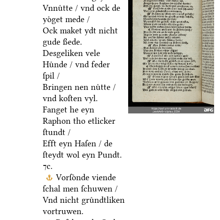
Vnnuͤtte / vnd ock de
yoͤget mede /
Ock maket ydt nicht
gude ßede.
Desgeliken vele
Huͤnde / vnd feder
ſpil /
Bringen nen nuͤtte /
vnd koſten vyl.
Fanget he eyn
Raphon tho etlicker
ſtundt /
Efft eyn Haſen / de
ſteydt wol eyn Pundt.
⁊c.
Vorſoͤnde viende
ſchal men ſchuwen /
Vnd nicht gruͤndtliken
vortruwen.