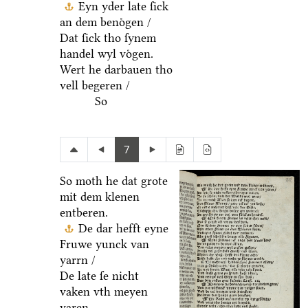
Eyn yder late ſick
an dem benoͤgen /
Dat ſick tho ſynem
handel wyl voͤgen.
Wert he darbauen tho
vell begeren /
So
7
So moth he dat grote
mit dem klenen
entberen.
De dar hefft eyne
Fruwe yunck van
yarrn /
De late ſe nicht
vaken vth meyen
varen.