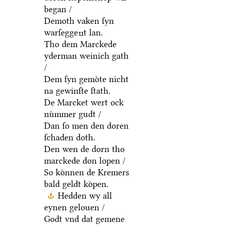
began /
Demoth vaken ſyn
warſegge
t lan.
n
Tho dem Marckede
yderman weinich gath
/
Dem ſyn gemoͤte nicht
na gewinſte ſtath.
De Marcket wert ock
nuͦmmer gudt /
Dan ſo men den doren
ſchaden doth.
Den wen de dorn tho
marckede don lopen /
So koͤnnen de Kremers
bald geldt koͤpen.
Hedden wy all
eynen gelouen /
Godt vnd dat gemene