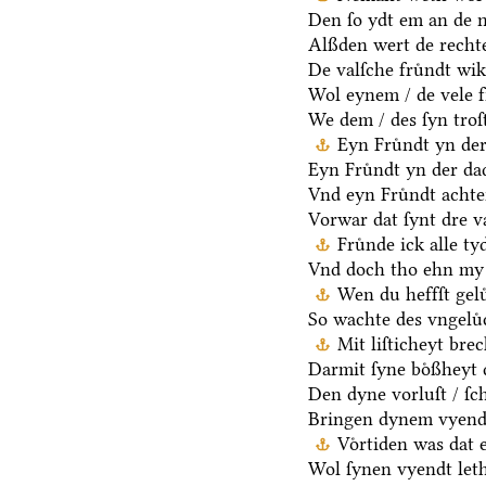
Den ſo ydt em an de n
Alßden wert de rechte
De valſche fruͤndt wik
Wol eynem / de vele f
We dem / des ſyn troſt
Eyn Fruͤndt yn der
Eyn Fruͤndt yn der da
Vnd eyn Fruͤndt achter
Vorwar dat ſynt dre va
Fruͤnde ick alle t
Vnd doch tho ehn my g
Wen du heffſt gelu
So wachte des vngelu
Mit liſticheyt bre
Darmit ſyne boͤßheyt 
Den dyne vorluſt / ſc
Bringen dynem vyende ſ
Voͤrtiden was dat 
Wol ſynen vyendt leth