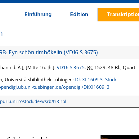
Einführung
Edition
Transkripti
n
 RB: Eyn schön rimbökelin (VD16 S 3675)
hann d. Ä.], [Mitte 16. Jh.].
VD16 S 3675
.
BC
1529. 48 Bl., Quart
, Universitätsbibliothek Tübingen:
Dk XI 1609 3. Stück
/opendigi.ub.uni-tuebingen.de/opendigi/DkXI1609_3
/purl.uni-rostock.de/wsrb/tr8-rbl