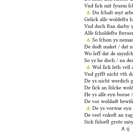
Vnd ſick mit ſyuem ſ
Du ſchalt myt arb
Gelick alſe woldeſtu h
Vnd doch ſtan darby y
Alſe ſcholdeſtu ſteru
So ſchon ys neman
De dodt maket / dat m
Wo leff dat de mynſch
So ys he doch / na d
Wol ſick leth vell
Vnd gyfft nicht vth da
De ys nicht werdich g
De ſick an ſoͤlcke wold
He ys alſe eyn borne /
De vor woldadt bewiſ
De ys vorwar eyn 
De veel vnkoſt an yag
Sick ſuͤlueſt grote moͤ
A ij