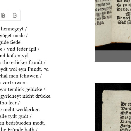
 hennegeyt /
yoͤget mede /
gude ßede.
 / vnd feder ſpil /
nd koſten vyl.
tho etlicker ſtundt /
eydt wol eyn Pundt. ⁊c.
ſchal men ſchuwen /
n vortruwen.
yn temlick geluͤcke /
gyricheyt nicht druͤcke.
tho ſeer /
ke nicht wedderker.
lle tydt gudt /
n bedroͤueden modt.
he Fruͤnde hath /