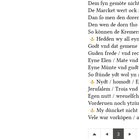
Dem ſyn gemoͤte nicht
De Marcket wert ock 
Dan ſo men den doren
Den wen de dorn tho 
So koͤnnen de Kremers
Hedden wy all eyn
Godt vnd dat gemene 
Guden frede / vnd rec
Eyne Elen / Mate vnd
Eyne Muͤnte vnd gudt 
So ſtuͤnde ydt wol yn 
Nydt / homodt / Eg
Jeruſalem / Troia vnd 
Egen nutt / wreuelſch
Vorderuen noch ytzuͤ
My duͤncket nicht 
Vele war vorkoͤpen / a
3