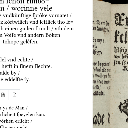
n ſchoͤn rimboͤ=
in / worinne vele
tte vndkuͤnſtige ſproͤke voruatet /
z koͤrtwilich vnd lefflick tho leͤ=
rch einen guden fründt / vth dem
n Voſſe vnd andern Boͤken
tohope geleͤſen.
del vnd echte /
hefft in ſinem ſlechte.
alde by /
e eddelſte ſy.
ch ys de Man /
rlicheit ſpeyglen kan.
oͤrhen erſicht /
fte gar nicht.