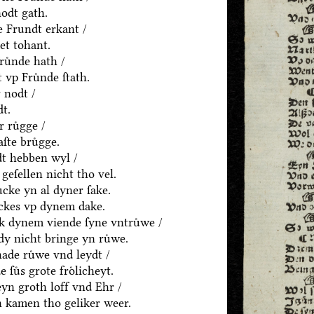
odt gath.
 Frundt erkant /
et tohant.
ruͤnde hath /
 vp Fruͤnde ſtath.
 nodt /
dt.
 ruͤgge /
ſte bruͤgge.
ydt hebben wyl /
eſellen nicht tho vel.
ͤcke yn al dyner ſake.
ͤckes vp dynem dake.
ck dynem viende ſyne vntruͤwe /
dy nicht bringe yn ruͤwe.
hade ruͤwe vnd leydt /
uͤs grote froͤlicheyt.
eyn groth loff vnd Ehr /
 kamen tho geliker weer.