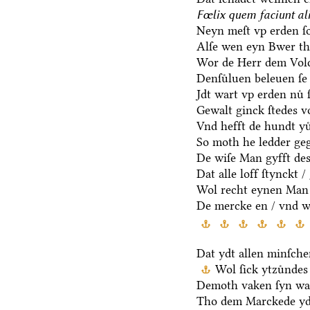
Fœlix quem faciunt ali
Neyn meſt vp erden ſo
Alſe wen eyn Bwer t
Wor de Herr dem Volc
Denſuͤluen beleuen ſe
Jdt wart vp erden nuͤ ſ
Gewalt ginck ſtedes v
Vnd hefft de hundt yu
So moth he ledder geg
De wiſe Man gyfft des
Dat alle loff ſtynckt 
Wol recht eynen Man 
De mercke en / vnd w
Dat ydt allen minſche
Wol ſick ytzuͤndes
Demoth vaken ſyn wa
Tho dem Marckede yd