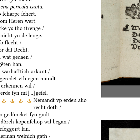
ena pericula cautū.
 ſcharpe ſchert.
hom Heren wert.
ke ys tho ſtrenge /
 nicht yn de lenge.
o ſlecht /
or dat Recht.
ͤ wat gedaen /
ëten han.
 warhafftich orkunt /
/ geredet vth egen mundt.
erkennen wil /
erde ſyn mi
[...]
geſel.
Nemandt vp erden alſo
recht doth /
n geduͤncket ſyn gudt.
 doͤrch kopenſchop wil began /
rſegge
t lan.
n
erman weinich gath /