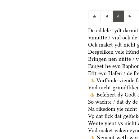
4
De eddele tydt darmit
Vnnuͤtte / vnd ock de 
Ock maket ydt nicht 
Desgeliken vele Huͤnde
Bringen nen nuͤtte / v
Fanget he eyn Raphon 
Efft eyn Haſen / de ſt
Vorſoͤnde viende 
Vnd nicht gruͤndtlike
Beſchert dy Godt e
So wachte / dat dy de 
Na rikedom yle nicht 
Vp dat ſick dat geluͤc
Wente ylent ys nicht a
Vnd maket vaken eyne
Nemant weth wor 