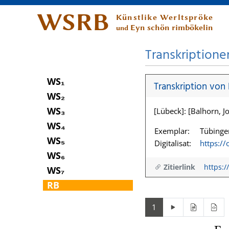
WSRB
Künstlike Werltspröke
Eyn schön rimbökelin
und
Transkriptione
WS₁
Transkription von
WS₂
WS₃
[Lübeck]: [Balhorn, Jo
WS₄
Exemplar:
Tübingen
WS₅
Digitalisat:
https:/
WS₆
Zitierlink
https:/
WS₇
RB
1