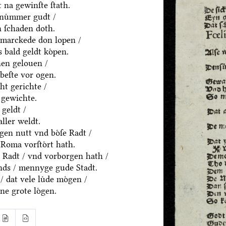
 na gewinſte ſtath.
nuͦmmer gudt /
 ſchaden doth.
marckede don lopen /
 bald geldt koͤpen.
en gelouen /
beſte vor ogen.
ht gerichte /
 gewichte.
geldt /
aller weldt.
en nutt vnd boͤſe Radt /
Roma vorſtoͤrt hath.
 Radt / vnd vorborgen hath /
nds / mennyge gude Stadt.
/ dat vele luͤde moͤgen /
ne grote loͤgen.