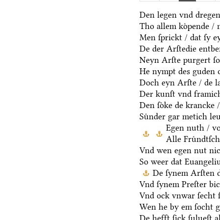
Den legen vnd dregen 
Tho allem koͤpende / 
Men ſprickt / dat ſy e
De der Arſtedie entbe
Neyn Arſte purgert ſo
He nympt des guden o
Doch eyn Arſte / de la
Der kunſt vnd framich
Den ſoͤke de krancke /
Suͤnder gar metich le
Egen nuth / vo
Alle Fruͤndtſc
Vnd wen egen nut nic
So weer dat Euangeli
De ſynem Arſten d
Vnd ſynem Preſter bic
Vnd ock vnwar ſecht 
Wen he by em ſocht g
De hefft ſick ſulueſt a