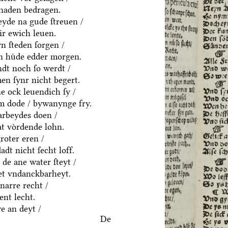
chaden bedragen.
eyde na gude ſtreuen /
ir ewich leuen.
n ſteden ſorgen /
en huͤde edder morgen.
dt noch ſo werdt /
en ſynr nicht begert.
e ock leuendich ſy /
em dode / bywanynge fry.
 arbeydes doen /
t voͤrdende lohn.
roter eren /
adt nicht ſecht loff.
 de ane water ſteyt /
et vndanckbarheyt.
narre recht /
ent lecht.
ye an deyt /
De