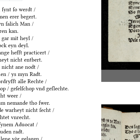
ſynt ſo werdt /
men erer begert.
yn ſalich Man /
ren kan.
 gar mit heyl /
ck eyn deyl.
nge hefft practicert /
eyt nicht entbert.
 nicht ane nodt /
uen / ys myn Radt.
rdryfft alle Rechte /
hop / geſelſchop vnd geſlechte.
ht weer /
um nemande tho ſwer.
e warheyt nicht ſecht /
htet vnrecht.
ſynem Aduocat /
uden radt.
llene voͤr gelagen /