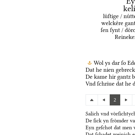
Ey
kel
luͤſtige / nuͤ
welckeͤre gant
ſen ſynt / doͤ
Reineke
Wol ys dar ſo Ed
Dat he nien gebreck 
De kame hir gantz b
Vnd ſchriue dat he d
2
Salich vnd voͤrſichty
De ſick yn froͤmder va
Eyn geſchot dat men v
Dat ſchadet weinich ef