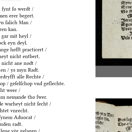
ſynt ſo werdt /
men erer begert.
yn ſalich Man /
ren kan.
 gar mit heyl /
ck eyn deyl.
nge hefft practicert /
eyt nicht entbert.
 nicht ane nodt /
uen / ys myn Radt.
rdryfft alle Rechte /
hop / geſelſchop vnd geſlechte.
ht weer /
um nemande tho ſwer.
e warheyt nicht ſecht /
htet vnrecht.
ſynem Aduocat /
uden radt.
llene voͤr gelagen /