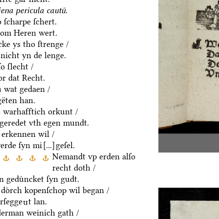
ena pericula cautū.
 ſcharpe ſchert.
hom Heren wert.
ke ys tho ſtrenge /
 nicht yn de lenge.
o ſlecht /
or dat Recht.
ͤ wat gedaen /
ëten han.
 warhafftich orkunt /
/ geredet vth egen mundt.
erkennen wil /
erde ſyn mi
[...]
geſel.
Nemandt vp erden alſo
recht doth /
n geduͤncket ſyn gudt.
 doͤrch kopenſchop wil began /
rſegge
t lan.
n
erman weinich gath /