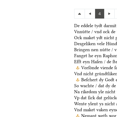
4
De eddele tydt darmit
Vnnuͤtte / vnd ock de 
Ock maket ydt nicht 
Desgeliken vele Huͤnde
Bringen nen nuͤtte / v
Fanget he eyn Raphon 
Efft eyn Haſen / de ſt
Vorſoͤnde viende 
Vnd nicht gruͤndtlike
Beſchert dy Godt e
So wachte / dat dy de 
Na rikedom yle nicht 
Vp dat ſick dat geluͤc
Wente ylent ys nicht a
Vnd maket vaken eyne
Nemant weth wor 