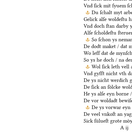
Vnd ſick mit ſyuem ſ
Du ſchalt myt arb
Gelick alſe woldeſtu h
Vnd doch ſtan darby y
Alſe ſcholdeſtu ſteru
So ſchon ys neman
De dodt maket / dat m
Wo leff dat de mynſch
So ys he doch / na d
Wol ſick leth vell
Vnd gyfft nicht vth da
De ys nicht werdich g
De ſick an ſoͤlcke wold
He ys alſe eyn borne /
De vor woldadt bewiſ
De ys vorwar eyn 
De veel vnkoſt an yag
Sick ſuͤlueſt grote moͤ
A ij