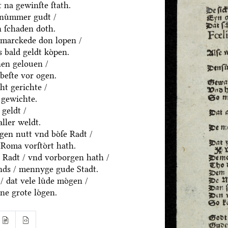
 na gewinſte ſtath.
nuͦmmer gudt /
 ſchaden doth.
marckede don lopen /
 bald geldt koͤpen.
en gelouen /
beſte vor ogen.
ht gerichte /
 gewichte.
geldt /
aller weldt.
en nutt vnd boͤſe Radt /
Roma vorſtoͤrt hath.
 Radt / vnd vorborgen hath /
nds / mennyge gude Stadt.
/ dat vele luͤde moͤgen /
ne grote loͤgen.