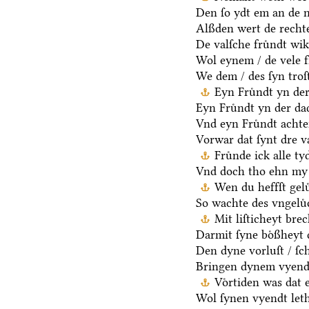
Den ſo ydt em an de n
Alßden wert de rechte
De valſche fruͤndt wik
Wol eynem / de vele f
We dem / des ſyn troſt
Eyn Fruͤndt yn der
Eyn Fruͤndt yn der da
Vnd eyn Fruͤndt achter
Vorwar dat ſynt dre va
Fruͤnde ick alle t
Vnd doch tho ehn my g
Wen du heffſt gelu
So wachte des vngelu
Mit liſticheyt bre
Darmit ſyne boͤßheyt 
Den dyne vorluſt / ſc
Bringen dynem vyende ſ
Voͤrtiden was dat 
Wol ſynen vyendt leth