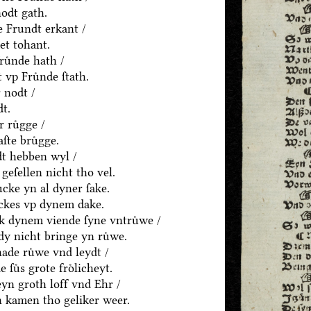
odt gath.
 Frundt erkant /
et tohant.
ruͤnde hath /
 vp Fruͤnde ſtath.
 nodt /
dt.
 ruͤgge /
ſte bruͤgge.
ydt hebben wyl /
eſellen nicht tho vel.
ͤcke yn al dyner ſake.
ͤckes vp dynem dake.
ck dynem viende ſyne vntruͤwe /
dy nicht bringe yn ruͤwe.
hade ruͤwe vnd leydt /
uͤs grote froͤlicheyt.
eyn groth loff vnd Ehr /
 kamen tho geliker weer.