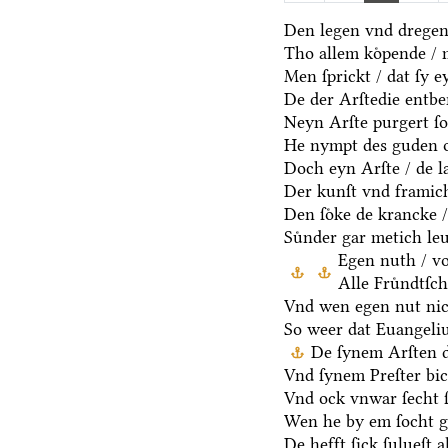
Den legen vnd dregen 
Tho allem koͤpende / 
Men ſprickt / dat ſy e
De der Arſtedie entbe
Neyn Arſte purgert ſo
He nympt des guden o
Doch eyn Arſte / de la
Der kunſt vnd framich
Den ſoͤke de krancke /
Suͤnder gar metich le
Egen nuth / vo
Alle Fruͤndtſc
Vnd wen egen nut nic
So weer dat Euangeli
De ſynem Arſten d
Vnd ſynem Preſter bic
Vnd ock vnwar ſecht 
Wen he by em ſocht g
De hefft ſick ſulueſt a