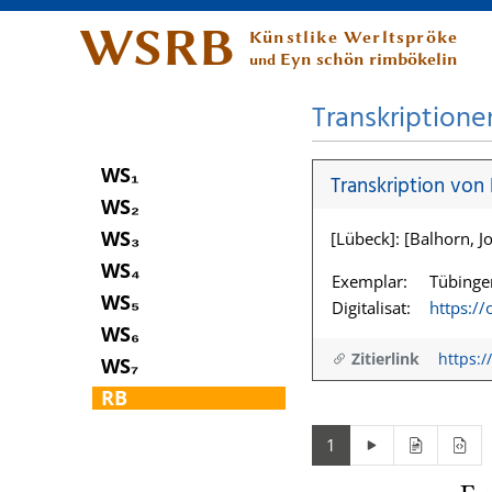
WSRB
Künstlike Werltspröke
Eyn schön rimbökelin
und
Transkriptione
WS₁
Transkription von
WS₂
WS₃
[Lübeck]: [Balhorn, Jo
WS₄
Exemplar:
Tübingen
WS₅
Digitalisat:
https:/
WS₆
Zitierlink
https:/
WS₇
RB
1