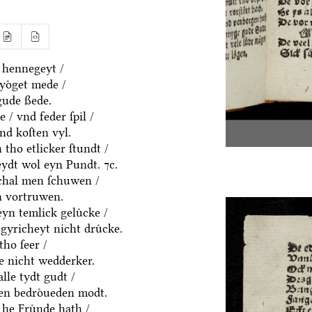
 hennegeyt /
yoͤget mede /
gude ßede.
 / vnd feder ſpil /
nd koſten vyl.
tho etlicker ſtundt /
eydt wol eyn Pundt. ⁊c.
ſchal men ſchuwen /
n vortruwen.
yn temlick geluͤcke /
gyricheyt nicht druͤcke.
tho ſeer /
ke nicht wedderker.
lle tydt gudt /
n bedroͤueden modt.
he Fruͤnde hath /