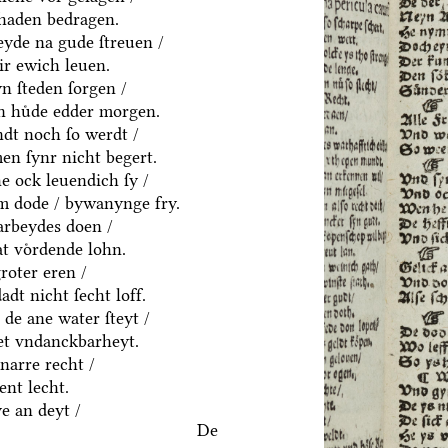
chaden bedragen.
eyde na gude ſtreuen /
ir ewich leuen.
n ſteden ſorgen /
en huͤde edder morgen.
dt noch ſo werdt /
en ſynr nicht begert.
e ock leuendich ſy /
em dode / bywanynge fry.
 arbeydes doen /
t voͤrdende lohn.
roter eren /
adt nicht ſecht loff.
 de ane water ſteyt /
et vndanckbarheyt.
narre recht /
ent lecht.
ye an deyt /
De