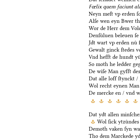
Fœlix quem faciunt ali
Neyn meſt vp erden ſo
Alſe wen eyn Bwer t
Wor de Herr dem Volc
Denſuͤluen beleuen ſe
Jdt wart vp erden nuͤ ſ
Gewalt ginck ſtedes v
Vnd hefft de hundt yu
So moth he ledder geg
De wiſe Man gyfft des
Dat alle loff ſtynckt 
Wol recht eynen Man 
De mercke en / vnd w
Dat ydt allen minſche
Wol ſick ytzuͤndes
Demoth vaken ſyn wa
Tho dem Marckede yd