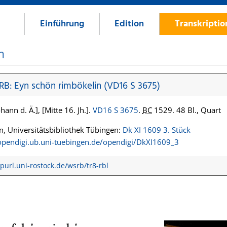
Einführung
Edition
Transkripti
n
 RB: Eyn schön rimbökelin (VD16 S 3675)
hann d. Ä.], [Mitte 16. Jh.].
VD16 S 3675
.
BC
1529. 48 Bl., Quart
, Universitätsbibliothek Tübingen:
Dk XI 1609 3. Stück
/opendigi.ub.uni-tuebingen.de/opendigi/DkXI1609_3
/purl.uni-rostock.de/wsrb/tr8-rbl