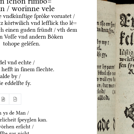
n ſchoͤn rimboͤ=
in / worinne vele
tte vndkuͤnſtige ſproͤke voruatet /
z koͤrtwilich vnd lefflick tho leͤ=
rch einen guden fründt / vth dem
n Voſſe vnd andern Boͤken
tohope geleͤſen.
del vnd echte /
hefft in ſinem ſlechte.
alde by /
e eddelſte ſy.
ch ys de Man /
rlicheit ſpeyglen kan.
oͤrhen erſicht /
fte gar nicht.