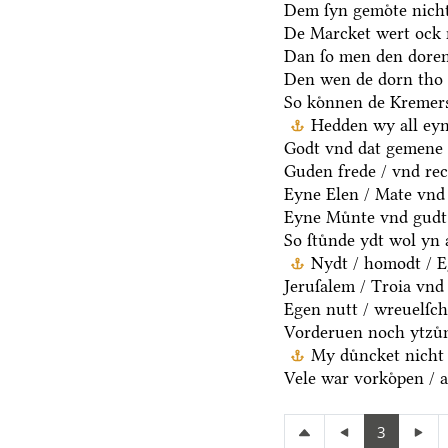
Dem ſyn gemoͤte nicht
De Marcket wert ock 
Dan ſo men den doren
Den wen de dorn tho 
So koͤnnen de Kremers
Hedden wy all eyn
Godt vnd dat gemene 
Guden frede / vnd rec
Eyne Elen / Mate vnd
Eyne Muͤnte vnd gudt 
So ſtuͤnde ydt wol yn 
Nydt / homodt / Eg
Jeruſalem / Troia vnd 
Egen nutt / wreuelſch
Vorderuen noch ytzuͤ
My duͤncket nicht 
Vele war vorkoͤpen / a
3