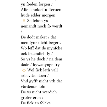
yn ſteden ſorgen /
Alſe ſcholdeſtu ſteruen
huͤde edder morgen.
So ſchon ys
nemandt noch ſo werdt
/
De dodt maket / dat
men ſynr nicht begert.
Wo leff dat de mynſche
ock leuendich ſy /
So ys he doch / na dem
dode / bywanynge fry.
Wol ſick leth vell
arbeydes doen /
Vnd gyfft nicht vth dat
voͤrdende lohn.
De ys nicht werdich
groter eren /
De ſick an ſoͤlcke