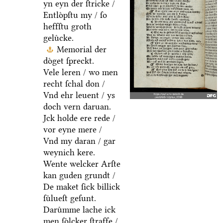
yn eyn der ſtricke /
Entloͤpſtu my / ſo
heffſtu groth
geluͤcke.
Memorial der
doͤget ſpreckt.
Vele leren / wo men
recht ſchal don /
Vnd ehr leuent / ys
doch vern daruan.
Jck holde ere rede /
vor eyne mere /
Vnd my daran / gar
weynich kere.
Wente welcker Arſte
kan guden grundt /
De maket ſick billick
ſuͤlueſt geſunt.
Daruͤmme lache ick
men ſoͤlcker ſtraffe /