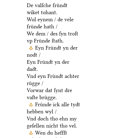
De valſche fruͤndt
wiket tohant.
Wol eynem / de vele
fruͤnde hath /
We dem / des ſyn troſt
vp Fruͤnde ſtath.
Eyn Fruͤndt yn der
nodt /
Eyn Fruͤndt yn der
dadt.
Vnd eyn Fruͤndt achter
ruͤgge /
Vorwar dat ſynt dre
vaſte bruͤgge.
Fruͤnde ick alle tydt
hebben wyl /
Vnd doch tho ehn my
geſellen nicht tho vel.
Wen du heffſt