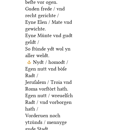
beſte vor ogen.
Guden frede / vnd
recht gerichte /
Eyne Elen / Mate vnd
gewichte.
Eyne Muͤnte vnd gudt
geldt /
So ſtuͤnde ydt wol yn
aller weldt.
Nydt / homodt /
Egen nutt vnd boͤſe
Radt /
Jeruſalem / Troia vnd
Roma vorſtoͤrt hath.
Egen nutt / wreuelſch
Radt / vnd vorborgen
hath /
Vorderuen noch
ytzuͤnds / mennyge
gude Stadt.