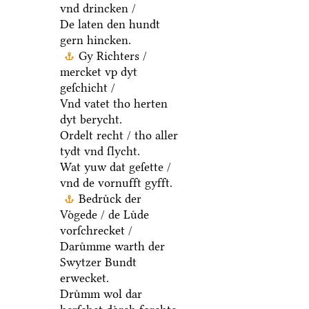
vnd drincken /
De laten den hundt
gern hincken.
Gy Richters /
mercket vp dyt
geſchicht /
Vnd vatet tho herten
dyt berycht.
Ordelt recht / tho aller
tydt vnd ſlycht.
Wat yuw dat geſette /
vnd de vornufft gyfft.
Bedruͤck der
Voͤgede / de Luͤde
vorſchrecket /
Daruͤmme warth der
Swytzer Bundt
erwecket.
Druͤmm wol dar