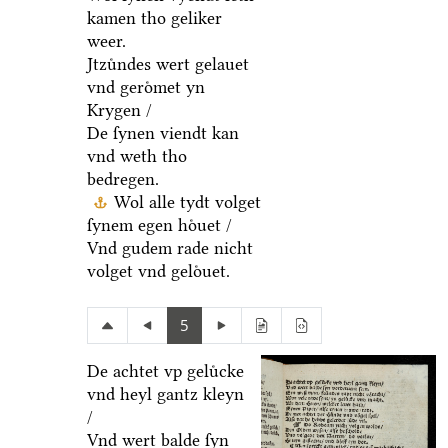
kamen tho geliker
weer.
Jtzuͤndes wert gelauet
vnd geroͤmet yn
Krygen /
De ſynen viendt kan
vnd weth tho
bedregen.
Wol alle tydt volget
ſynem egen hoͤuet /
Vnd gudem rade nicht
volget vnd geloͤuet.
5
De achtet vp geluͤcke
vnd heyl gantz kleyn
/
Vnd wert balde ſyn