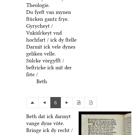
Theologie.
Du ſyeſt van mynen
ſtuͤcken gantz frye.
Gyrycheyt /
Vnkuͤſckeyt vnd
hochfart / ick dy ſtelle
Darmit ick vele dynes
geliken velle.
Suͤlcke voͤrgyfft /
beſtricke ick mit der
ſoͤte /
Beth
6
Beth dat ick darmyt
vange dyne voͤte.
Bringe ick dy recht /