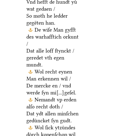
Vnd hefft de hundt yuͤ
wat gedaen /
So moth he ledder
gegëten han.
De wiſe Man gyfft
des warhafftich orkunt
/
Dat alle loff ſtynckt /
geredet vth egen
mundt.
Wol recht eynen
Man erkennen wil /
De mercke en / vnd
werde ſyn mi
[...]
geſel.
Nemandt vp erden
alſo recht doth /
Dat ydt allen minſchen
geduͤncket ſyn gudt.
Wol ſick ytzuͤndes
doͤrch kopenſchop wil