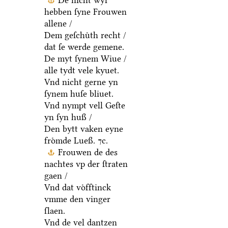
De nicht wyl
hebben ſyne Frouwen
allene /
Dem geſchuͤth recht /
dat ſe werde gemene.
De myt ſynem Wiue /
alle tydt vele kyuet.
Vnd nicht gerne yn
ſynem huſe bliuet.
Vnd nympt vell Geſte
yn ſyn huß /
Den bytt vaken eyne
froͤmde Lueß. ⁊c.
Frouwen de des
nachtes vp der ſtraten
gaen /
Vnd dat voͤfftinck
vmme den vinger
ſlaen.
Vnd de vel dantzen