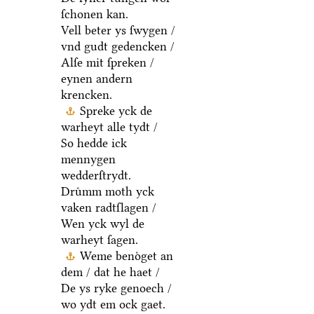
ſchonen kan.
Vell beter ys ſwygen /
vnd gudt gedencken /
Alſe mit ſpreken /
eynen andern
krencken.
Spreke yck de
warheyt alle tydt /
So hedde ick
mennygen
wedderſtrydt.
Druͤmm moth yck
vaken radtſlagen /
Wen yck wyl de
warheyt ſagen.
Weme benoͤget an
dem / dat he haet /
De ys ryke genoech /
wo ydt em ock gaet.