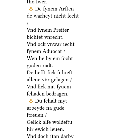
tho ſwer.
De ſynem Arſten
de warheyt nicht ſecht
/
Vnd ſynem Preſter
bichtet vnrecht.
Vnd ock vnwar ſecht
ſynem Aduocat /
Wen he by em ſocht
guden radt.
De hefft ſick ſulueſt
allene voͤr gelagen /
Vnd ſick mit ſyuem
ſchaden bedragen.
Du ſchalt myt
arbeyde na gude
ſtreuen /
Gelick alſe woldeſtu
hir ewich leuen.
Vnd doch ſtan darby