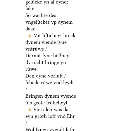
geluͤcke yn al dyner
ſake.
So wachte des
vngeluͤckes vp dynem
dake.
Mit liſticheyt breck
dynem viende ſyne
vntruͤwe /
Darmit ſyne boͤßheyt
dy nicht bringe yn
ruͤwe.
Den dyne vorluſt /
ſchade ruͤwe vnd leydt
/
Bringen dynem vyende
ſuͤs grote froͤlicheyt.
Voͤrtiden was dat
eyn groth loff vnd Ehr
/
Wol ſynen vyendt leth