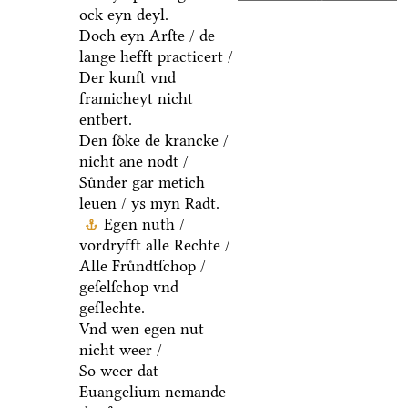
ock eyn deyl.
Doch eyn Arſte / de
lange hefft practicert /
Der kunſt vnd
framicheyt nicht
entbert.
Den ſoͤke de krancke /
nicht ane nodt /
Suͤnder gar metich
leuen / ys myn Radt.
Egen nuth /
vordryfft alle Rechte /
Alle Fruͤndtſchop /
geſelſchop vnd
geſlechte.
Vnd wen egen nut
nicht weer /
So weer dat
Euangelium nemande