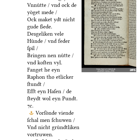
Vnnuͤtte / vnd ock de
yoͤget mede /
Ock maket ydt nicht
gude ßede.
Desgeliken vele
Huͤnde / vnd feder
ſpil /
Bringen nen nuͤtte /
vnd koſten vyl.
Fanget he eyn
Raphon tho etlicker
ſtundt /
Efft eyn Haſen / de
ſteydt wol eyn Pundt.
⁊c.
Vorſoͤnde viende
ſchal men ſchuwen /
Vnd nicht gruͤndtliken
vortruwen.