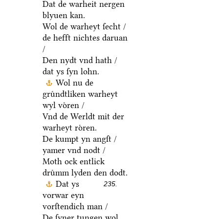
Dat de warheit nergen
blyuen kan.
Wol de warheyt ſecht /
de hefft nichtes daruan
/
Den nydt vnd hath /
dat ys ſyn lohn.
Wol nu de
gruͤndtliken warheyt
wyl voͤren /
Vnd de Werldt mit der
warheyt roͤren.
De kumpt yn angſt /
yamer vnd nodt /
Moth ock entlick
druͤmm lyden den dodt.
Dat ys
235.
vorwar eyn
vorſtendich man /
De ſyner tungen wol