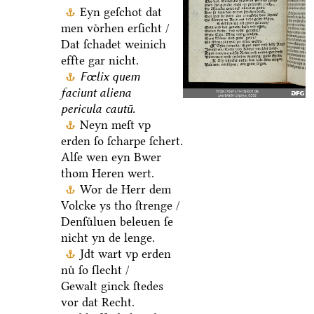
Eyn geſchot dat
men voͤrhen erſicht /
Dat ſchadet weinich
effte gar nicht.
Fœlix quem
faciunt aliena
pericula cautū.
Neyn meſt vp
erden ſo ſcharpe ſchert.
Alſe wen eyn Bwer
thom Heren wert.
Wor de Herr dem
Volcke ys tho ſtrenge /
Denſuͤluen beleuen ſe
nicht yn de lenge.
Jdt wart vp erden
nuͤ ſo ſlecht /
Gewalt ginck ſtedes
vor dat Recht.