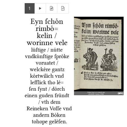
1
Eyn ſchoͤn
rimboͤ=
kelin /
worinne vele
luͤſtige / nuͤtte
vndkuͤnſtige ſproͤke
voruatet /
welckeͤre gantz
koͤrtwilich vnd
lefflick tho leͤ=
ſen ſynt / doͤrch
einen guden fründt
/ vth dem
Reineken Voſſe vnd
andern Boͤken
tohope geleͤſen.