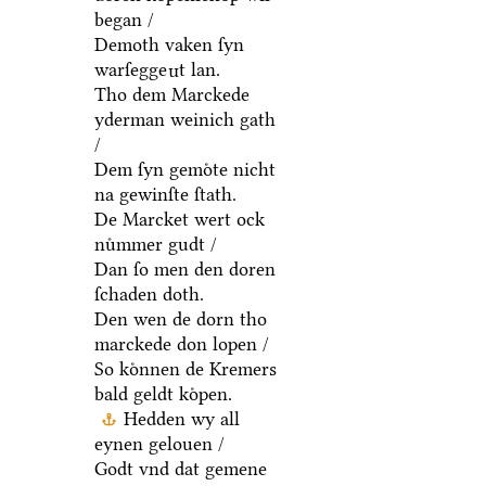
began /
Demoth vaken ſyn
warſegge
t lan.
n
Tho dem Marckede
yderman weinich gath
/
Dem ſyn gemoͤte nicht
na gewinſte ſtath.
De Marcket wert ock
nuͦmmer gudt /
Dan ſo men den doren
ſchaden doth.
Den wen de dorn tho
marckede don lopen /
So koͤnnen de Kremers
bald geldt koͤpen.
Hedden wy all
eynen gelouen /
Godt vnd dat gemene