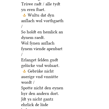
Truͤwe radt / alle tydt
yn eren ſtaet.
Wultu dat dyn
anſlach wol vorthgaeth
/
So holdt en hemlick an
dynem raedt.
Wol ſynen anſlach
ſynem viende apenbart
/
Erlanget ſelden gudt
geluͤcke vnd woluart.
Gebruͤke nicht
auerige vnd vnnuͤtte
wordt /
Spotte nicht den eynen
hyr den andern dort.
Jdt ys nicht gantz
ehrlick de luͤde