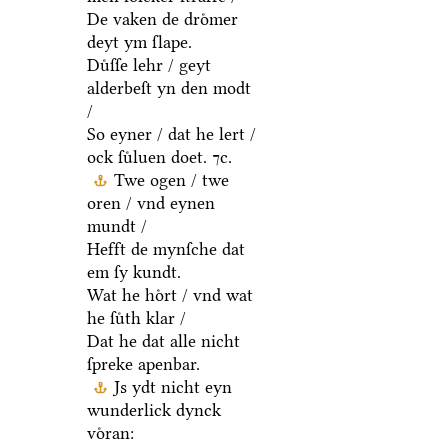
De vaken de droͤmer
deyt ym ſlape.
Duͤſſe lehr / geyt
alderbeſt yn den modt
/
So eyner / dat he lert /
ock ſuͤluen doet. ⁊c.
Twe ogen / twe
oren / vnd eynen
mundt /
Hefft de mynſche dat
em ſy kundt.
Wat he hoͤrt / vnd wat
he ſuͤth klar /
Dat he dat alle nicht
ſpreke apenbar.
Js ydt nicht eyn
wunderlick dynck
voͤran: