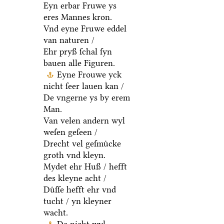
Eyn erbar Fruwe ys
eres Mannes kron.
Vnd eyne Fruwe eddel
van naturen /
Ehr pryß ſchal ſyn
bauen alle Figuren.
Eyne Frouwe yck
nicht ſeer lauen kan /
De vngerne ys by erem
Man.
Van velen andern wyl
weſen geſeen /
Drecht vel geſmuͤcke
groth vnd kleyn.
Mydet ehr Huß / hefft
des kleyne acht /
Duͤſſe hefft ehr vnd
tucht / yn kleyner
wacht.