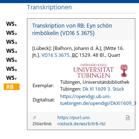
Transkriptionen
WS₁
Transkription von RB: Eyn schön
WS₂
rimbökelin (VD16 S 3675)
WS₃
[Lübeck]: [Balhorn, Johann d. Ä.], [Mitte 16.
WS₄
Jh.].
VD16 S 3675
.
BC
1529. 48 Bl., Quart
WS₅
WS₆
WS₇
Tübingen, Universitätsbibliothek
Exemplar:
RB
Tübingen:
Dk XI 1609 3. Stück
https://opendigi.ub.uni-
Digitalisat:
tuebingen.de/opendigi/DkXI1609_3
https://purl.uni-
Zitierlink
rostock.de/wsrb/tr8-rbl