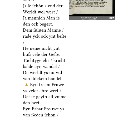
Js ſe ſchoͤn / vnd der
Werldt wol wert /
Ja mennich Man ſe
den ock begert.
Dem ſuͤluen Manne /
rade yck ock ynt beſte
/
He neme nicht ynt
huß vele der Geſte.
Tuͤchtyge ehr / kricht
balde eyn wandel /
De werldt ys nu vul
van ſuͤlckem handel.
Eyn fraem Fruwe
ys veler ehre wert /
Dat ſe geyth all vmme
den hert.
Eyn Erbar Frouwe ys
van ßeden ſchon /