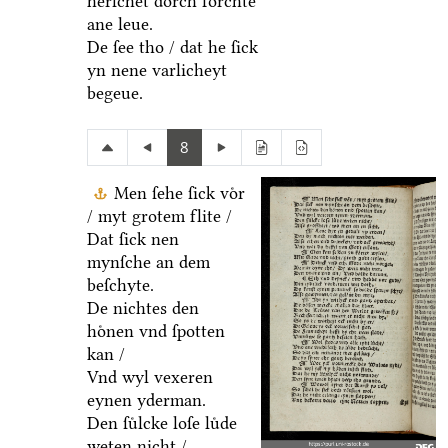
herſchet doͤrch forchte
ane leue.
De ſee tho / dat he ſick
yn nene varlicheyt
begeue.
8
Men ſehe ſick voͤr
/ myt grotem flite /
Dat ſick nen
mynſche an dem
beſchyte.
De nichtes den
hoͤnen vnd ſpotten
kan /
Vnd wyl vexeren
eynen yderman.
Den ſuͤlcke loſe luͤde
weten nicht /