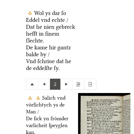
Wol ys dar ſo
Eddel vnd echte /
Dat he nien gebreck
hefft in ſinem
ſlechte.
De kame hir gantz
balde by /
Vnd ſchriue dat he
de eddelſte ſy.
2
Salich vnd
voͤrſichtych ys de
Man /
De ſick yn froͤmder
varlicheit ſpeyglen
kan.