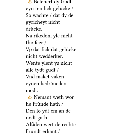
Beſchert dy Godt
eyn temlick geluͤcke /
So wachte / dat dy de
gyricheyt nicht
druͤcke.
Na rikedom yle nicht
tho ſeer /
Vp dat ſick dat geluͤcke
nicht wedderker.
Wente ylent ys nicht
alle tydt gudt /
Vnd maket vaken
eynen bedroͤueden
modt.
Nemant weth wor
he Fruͤnde hath /
Den ſo ydt em an de
nodt gath.
Alßden wert de rechte
Frundt erkant /