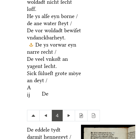
woldadt nicht ſecht
loff.
He ys alſe eyn borne /
de ane water ſteyt /
De vor woldadt bewiſet
vndanckbarheyt.
De ys vorwar eyn
narre recht /
De veel vnkoſt an
yagent lecht.
Sick ſuͤlueſt grote moͤye
an deyt /
A
De
ij
4
De eddele tydt
darmit hennegeyt /