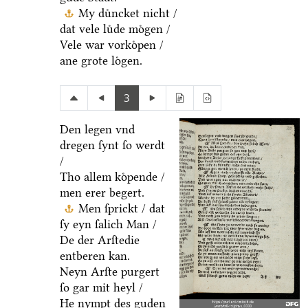
My duͤncket nicht /
dat vele luͤde moͤgen /
Vele war vorkoͤpen /
ane grote loͤgen.
3
Den legen vnd
dregen ſynt ſo werdt
/
Tho allem koͤpende /
men erer begert.
Men ſprickt / dat
ſy eyn ſalich Man /
De der Arſtedie
entberen kan.
Neyn Arſte purgert
ſo gar mit heyl /
He nympt des guden