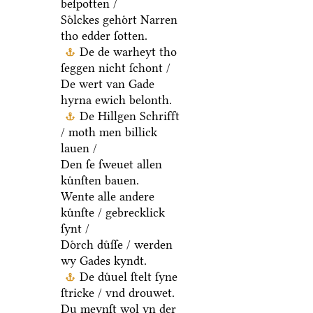
beſpotten /
Soͤlckes gehoͤrt Narren
tho edder ſotten.
De de warheyt tho
ſeggen nicht ſchont /
De wert van Gade
hyrna ewich belonth.
De Hillgen Schrifft
/ moth men billick
lauen /
Den ſe ſweuet allen
kuͤnſten bauen.
Wente alle andere
kuͤnſte / gebrecklick
ſynt /
Doͤrch duͤſſe / werden
wy Gades kyndt.
De duͤuel ſtelt ſyne
ſtricke / vnd drouwet.
Du meynſt wol yn der