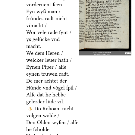
vorderuent ſeen.
Eyn wyß man /
fruͤndes radt nicht
voͤracht /
Wor vele rade ſynt /
ys geluͤcke vnd
macht.
We dem Heren /
welcker leuer hath /
Eynen Piper / alſe
eynen truwen radt.
De mer achtet der
Huͤnde vnd voͤgel ſpil /
Alſe dat he hebbe
gelerder luͤde vil.
Do Roboam nicht
volgen wolde /
Den Olden wyſen / alſe
he ſcholde