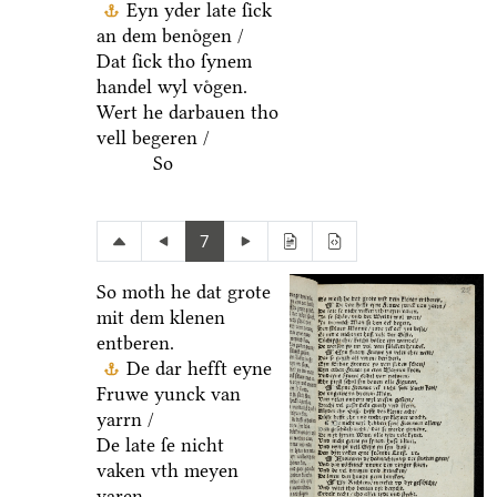
Eyn yder late ſick
an dem benoͤgen /
Dat ſick tho ſynem
handel wyl voͤgen.
Wert he darbauen tho
vell begeren /
So
7
So moth he dat grote
mit dem klenen
entberen.
De dar hefft eyne
Fruwe yunck van
yarrn /
De late ſe nicht
vaken vth meyen
varen.