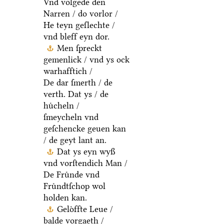
Vnd volgede den
Narren / do vorlor /
He teyn geſlechte /
vnd bleff eyn dor.
Men ſpreckt
gemenlick / vnd ys ock
warhafftich /
De dar ſmerth / de
verth. Dat ys / de
huͤcheln /
ſmeycheln vnd
geſchencke geuen kan
/ de geyt lant an.
Dat ys eyn wyß
vnd vorſtendich Man /
De Fruͤnde vnd
Fruͤndtſchop wol
holden kan.
Geloͤffte Leue /
balde vorgaeth /